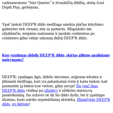
vadinamosioms "Size Queens" ir dviaukščių dildžių, skirtų Anal
Depth Play, gerbėjoms.
Ypač lanksti DEEP'R dildo medžiaga suteikia plačias kūrybines
galimybes tiek vienam, tiek su partneriu. Mėgaukitės itin
užpildančiu, tempimo malonumu ir jauskite centimetras po
centimetro giliai viduje sukrautą didelį DEEP'R dildo.
Kuo ypatingas didelis DEEP'R dildo, skirtas giliems analiniams
mokymams?
DEEP'R: ypatingas ilgis, didelis skersmuo, neįprasta tekstūra ir
įtikinanti medžiaga, kuri yra pakankamai tvirta ir kartu lanksti, kad
jaustumėte ją būtent tose vietose, giliai savyje!
Šis ypač ilgas
DEEP'R dildo
visiškai jus
užpildys
ir užtikrins intensyvų
pasitenkinimą. Jus sužavės ne tik šio dildo dydis, bet ir ypatingas
dizainas, kuris suteiks nepamirštamų akimirkų.
Išbandykite DEEP'R
dildo, jei išdrįsite
!