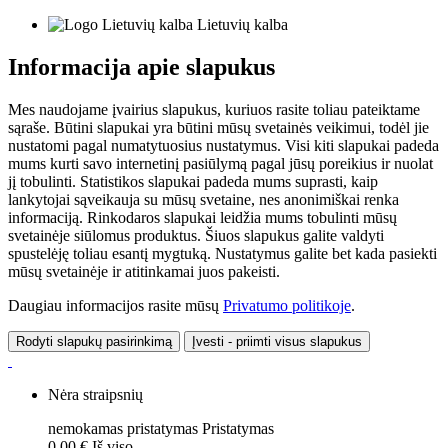
Lietuvių kalba
Informacija apie slapukus
Mes naudojame įvairius slapukus, kuriuos rasite toliau pateiktame
sąraše. Būtini slapukai yra būtini mūsų svetainės veikimui, todėl jie
nustatomi pagal numatytuosius nustatymus. Visi kiti slapukai padeda
mums kurti savo internetinį pasiūlymą pagal jūsų poreikius ir nuolat
jį tobulinti. Statistikos slapukai padeda mums suprasti, kaip
lankytojai sąveikauja su mūsų svetaine, nes anonimiškai renka
informaciją. Rinkodaros slapukai leidžia mums tobulinti mūsų
svetainėje siūlomus produktus. Šiuos slapukus galite valdyti
spustelėję toliau esantį mygtuką. Nustatymus galite bet kada pasiekti
mūsų svetainėje ir atitinkamai juos pakeisti.
Daugiau informacijos rasite mūsų
Privatumo politikoje
.
Rodyti slapukų pasirinkimą
Įvesti - priimti visus slapukus
Nėra straipsnių
nemokamas pristatymas
Pristatymas
0,00 €
Iš viso