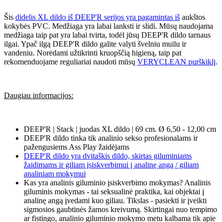
Šis
didelis XL dildo iš DEEP'R serijos yra pagamintas iš
aukštos
kokybės PVC. Medžiaga yra labai lanksti ir slidi. Mūsų naudojama
medžiaga taip pat yra labai tvirta, todėl jūsų DEEP'R dildo tarnaus
ilgai. Ypač ilgą DEEP'R dildo galite valyti švelniu muilu ir
vandeniu. Norėdami užtikrinti kruopščią higieną, taip pat
rekomenduojame reguliariai naudoti mūsų
VERYCLEAN purškiklį
.
Daugiau informacijos:
DEEP'R | Stack | juodas XL dildo | 69 cm. Ø 6,50 - 12,00 cm
DEEP'R dildo tinka tik analinio sekso profesionalams ir
pažengusiems Ass Play žaidėjams
DEEP'R dildo yra dvitaškis dildo, skirtas giluminiams
žaidimams ir giliam įsiskverbimui į analinę angą / giliam
analiniam mokymui
Kas yra analinis giluminio įsiskverbimo mokymas? Analinis
giluminis mokymas - tai seksualinė praktika, kai objektai į
analinę angą įvedami kuo giliau. Tikslas - pasiekti ir įveikti
sigmosios gaubtinės žarnos kreivumą. Skirtingai nuo tempimo
ar fistingo, analinio giluminio mokymo metu kalbama tik apie