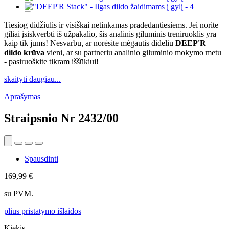
Tiesiog didžiulis ir visiškai netinkamas pradedantiesiems. Jei norite
giliai įsiskverbti iš užpakalio, šis analinis giluminis treniruoklis yra
kaip tik jums! Nesvarbu, ar norėsite mėgautis dideliu
DEEP'R
dildo krūva
vieni, ar su partneriu analinio giluminio mokymo metu
- pasiruoškite tikram iššūkiui!
skaityti daugiau...
Aprašymas
Straipsnio Nr
2432/00
Spausdinti
169,99 €
su PVM.
plius pristatymo išlaidos
Kiekis