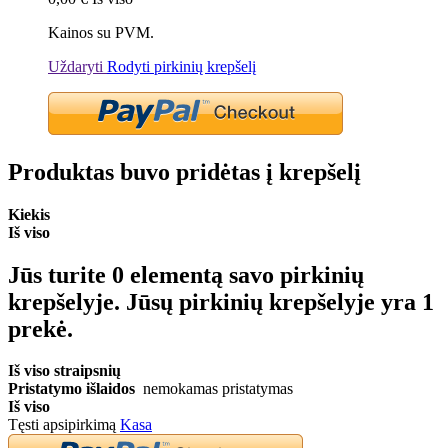
Kainos su PVM.
Uždaryti
Rodyti pirkinių krepšelį
Produktas buvo pridėtas į krepšelį
Kiekis
Iš viso
Jūs turite
0
elementą savo pirkinių
krepšelyje.
Jūsų pirkinių krepšelyje yra 1
prekė.
Iš viso straipsnių
Pristatymo išlaidos
nemokamas pristatymas
Iš viso
Tęsti apsipirkimą
Kasa