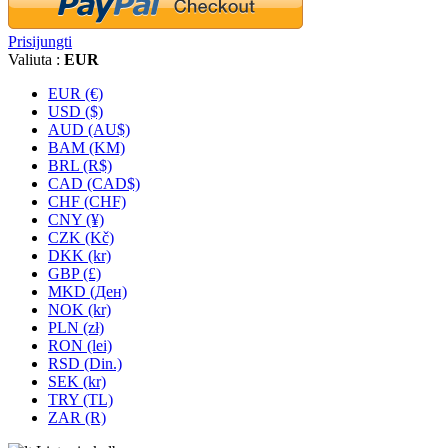
Prisijungti
Valiuta :
EUR
EUR (€)
USD ($)
AUD (AU$)
BAM (KM)
BRL (R$)
CAD (CAD$)
CHF (CHF)
CNY (¥)
CZK (Kč)
DKK (kr)
GBP (£)
MKD (Ден)
NOK (kr)
PLN (zł)
RON (lei)
RSD (Din.)
SEK (kr)
TRY (TL)
ZAR (R)