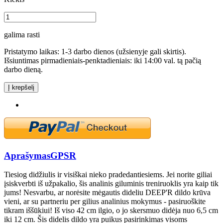
galima rasti
Pristatymo laikas: 1-3 darbo dienos (užsienyje gali skirtis).
Išsiuntimas pirmadieniais-penktadieniais: iki 14:00 val. tą pačią
darbo dieną.
Į krepšelį
Aprašymas
GPSR
Tiesiog didžiulis ir visiškai nieko pradedantiesiems. Jei norite giliai
įsiskverbti iš užpakalio, šis analinis giluminis treniruoklis yra kaip tik
jums! Nesvarbu, ar norėsite mėgautis dideliu DEEP'R dildo krūva
vieni, ar su partneriu per gilius analinius mokymus - pasiruoškite
tikram iššūkiui! Iš viso 42 cm ilgio, o jo skersmuo didėja nuo 6,5 cm
iki 12 cm. Šis didelis dildo yra puikus pasirinkimas visoms