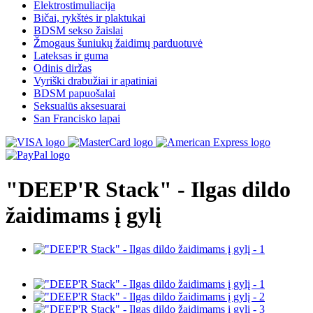
Elektrostimuliacija
Bičai, rykštės ir plaktukai
BDSM sekso žaislai
Žmogaus šuniukų žaidimų parduotuvė
Lateksas ir guma
Odinis diržas
Vyriški drabužiai ir apatiniai
BDSM papuošalai
Seksualūs aksesuarai
San Francisko lapai
"DEEP'R Stack" - Ilgas dildo
žaidimams į gylį