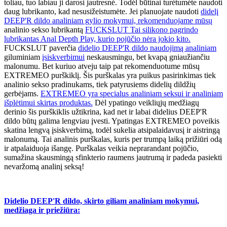
toliau, tuo labiau ji darosi jautresnė. Todėl būtinai turėtumėte naudoti
daug lubrikanto, kad nesusižeistumėte. Jei planuojate naudoti
didelį
DEEP'R dildo analiniam gylio mokymui, rekomenduojame mūsų
analinio sekso lubrikantą
FUCKSLUT Tai silikono pagrindo
lubrikantas Anal Depth Play, kurio pojūčio nėra jokio kito.
FUCKSLUT paverčia
didelio DEEP'R dildo naudojimą analiniam
giluminiam
įsiskverbimui
neskausmingu, bet kvapą gniaužiančiu
malonumu. Bet kuriuo atveju taip pat rekomenduotume mūsų
EXTREMEO purškiklį. Šis purškalas yra puikus pasirinkimas tiek
analinio sekso pradinukams, tiek patyrusiems didelių dildžių
gerbėjams.
EXTREMEO yra specialus analiniam seksui ir analiniam
išplėtimui skirtas produktas.
Dėl ypatingo veikliųjų medžiagų
derinio šis purškiklis užtikrina, kad net ir labai didelius DEEP'R
dildo būtų galima lengviau įvesti. Ypatingas EXTREMEO poveikis
skatina lengvą įsiskverbimą, todėl sukelia atsipalaidavusį ir aistringą
malonumą. Tai analinis purškalas, kuris per trumpą laiką prižiūri odą
ir atpalaiduoja išangę. Purškalas veikia neprarandant pojūčio,
sumažina skausmingą sfinkterio raumens jautrumą ir padeda pasiekti
nevaržomą analinį seksą!
Didelio DEEP'R dildo, skirto giliam analiniam mokymui,
medžiaga ir priežiūra: