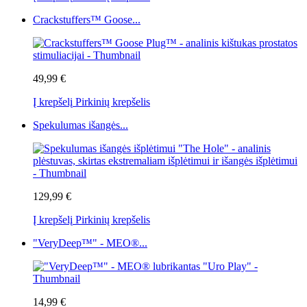
Crackstuffers™ Goose...
49,99 €
Į krepšelį
Pirkinių krepšelis
Spekulumas išangės...
129,99 €
Į krepšelį
Pirkinių krepšelis
"VeryDeep™" - MEO®...
14,99 €