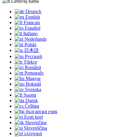
Lietuvių kalba
Deutsch
English
Français
Español
Italiano
Nederlands
Polski
日本語
Русский
Türkçe
Română
Português
Magyar
Bokmål
Svenska
Suomi
Dansk
Čeština
български език
Eesti keel
Slovenčina
Slovenščina
ελληνικά