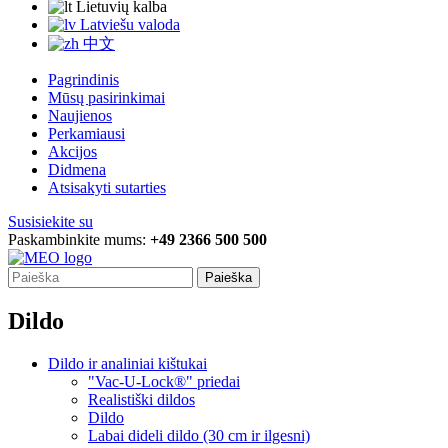
Lietuvių kalba
Latviešu valoda
中文
Pagrindinis
Mūsų pasirinkimai
Naujienos
Perkamiausi
Akcijos
Didmena
Atsisakyti sutarties
Susisiekite su
Paskambinkite mums:
+49 2366 500 500
Paieška
Dildo
Dildo ir analiniai kištukai
"Vac-U-Lock®" priedai
Realistiški dildos
Dildo
Labai dideli dildo (30 cm ir ilgesni)