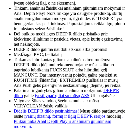
įvestų objektų ilgį, o ne skersmenį.
Tinkami analiniai žaisliukai analiniam giluminiam mokymui ir
Anal Depth Play! Nors rinkoje yra daugybė produktų, skirtų
analiniam giluminiam mokymui, ilgi dildės iš "DEEP'R" yra
bene geriausias pasirinkimas. Paprastai jums reikia ilgo, plono
ir lankstaus sekso žaisliuko!
Dėl puikios medžiagos DEEP'R dildo prisitaiko prie
kiekvieno išlinkimo ir pasiekia vietas, apie kurių egzistavimą
net nežinojote.
DEEP'R dildo galima naudoti atskirai arba poromis!
Medžiaga: PVC, be ftalatų
Tinkamas lubrikantas gilioms analinėms treniruotėms:
DEEP'R dildo įdėjimui rekomenduojame mūsų silikono
pagrindo lubrikantą FUCKSLUT arba hibridinį gelį
MANCUNT. Dar intensyvesnių pojūčių galite pasiekti su
RUSHTIME (šildančiu). EXTREMEO purškalas ir mūsų
AnalPush gelis palengvina neskausmingą įdėjimą, jei reikia.
Patarimai ir gudrybės giliam analiniam mokymui:
DEEP'R
dildo
galite
įvesti ypač giliai su mūsų ASS
UP pagalvėle
Valymas: Šiltas vanduo, švelnus muilas ir mūsų
VERYCLEAN žaislų valiklis.
Didelis DEEP'R dildo pasirinkimas!
Mūsų dildo parduotuvėje
rasite
įvairių dizainų, formų ir ilgių DEEP'R serijos
modelių
.
Puikiai tinka Anal Depth Play ir analiniam giluminiam
mokymui.