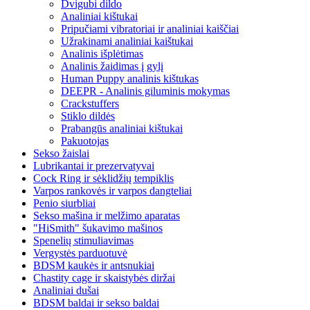
Dvigubi dildo
Analiniai kištukai
Pripučiami vibratoriai ir analiniai kaiščiai
Užrakinami analiniai kaištukai
Analinis išplėtimas
Analinis žaidimas į gylį
Human Puppy analinis kištukas
DEEPR - Analinis giluminis mokymas
Crackstuffers
Stiklo dildės
Prabangūs analiniai kištukai
Pakuotojas
Sekso žaislai
Lubrikantai ir prezervatyvai
Cock Ring ir sėklidžių tempiklis
Varpos rankovės ir varpos dangteliai
Penio siurbliai
Sekso mašina ir melžimo aparatas
"HiSmith" šukavimo mašinos
Spenelių stimuliavimas
Vergystės parduotuvė
BDSM kaukės ir antsnukiai
Chastity cage ir skaistybės diržai
Analiniai dušai
BDSM baldai ir sekso baldai