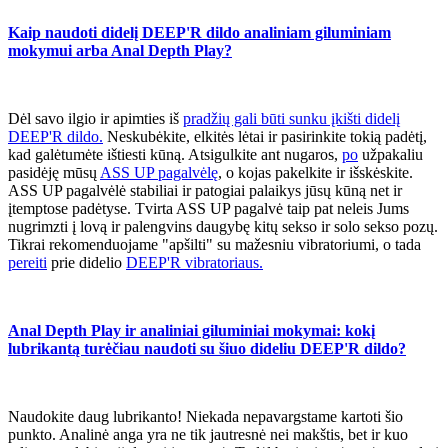
Kaip naudoti didelį DEEP'R dildo analiniam giluminiam
mokymui arba Anal Depth Play?
Dėl savo ilgio ir apimties iš
pradžių gali būti sunku įkišti didelį
DEEP'R dildo.
Neskubėkite, elkitės lėtai ir pasirinkite tokią padėtį,
kad galėtumėte ištiesti kūną. Atsigulkite ant nugaros,
po
užpakaliu
pasidėję mūsų
ASS UP pagalvėlę
, o kojas pakelkite ir išskėskite.
ASS UP pagalvėlė stabiliai ir patogiai palaikys jūsų kūną net ir
įtemptose padėtyse. Tvirta ASS UP pagalvė taip pat neleis Jums
nugrimzti į lovą ir palengvins daugybę kitų sekso ir solo sekso pozų.
Tikrai rekomenduojame "apšilti" su mažesniu vibratoriumi, o tada
pereiti
prie didelio
DEEP'R vibratoriaus.
Anal Depth Play ir analiniai giluminiai mokymai: kokį
lubrikantą turėčiau naudoti su šiuo dideliu DEEP'R dildo?
Naudokite daug lubrikanto! Niekada nepavargstame kartoti šio
punkto. Analinė anga yra ne tik jautresnė nei makštis, bet ir kuo