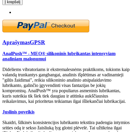
Į krepšelį
Aprašymas
GPSR
AnalPush™ - MEO® silikoninis lubrikantas intensyviam
analiniam malonumui
Dideliems vibratoriams ir ekstremalesnėms praktikoms, tokioms kaip
valandą trunkantys gangbangai, analinis išplėtimas ar vadinamieji
"gilūs žaidimai", reikia silikoninio analinio atsipalaidavimo
lubrikanto, galinčio įgyvendinti visas fantazijas be jokių
kompromisų. AnalPush™ yra populiarus asmeninis lubrikantas,
kuris suteikia tik šiek tiek daugiau ir atitinka aukščiausius
reikalavimus, kai prioritetas teikiamas ilgai išliekančiai lubrikacijai.
Juslinis poveikis
Skaidri, šilkinės konsistencijos lubrikanto tekstūra padengia intymios
srities odą ir sekso žaisliuką lyg glotni plėvelė. Tai užtikrina ilgai