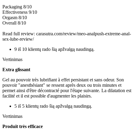
Packaging 8/10
Effectiveness 9/10
Orgasm 8/10
Overall 8/10
Read full review: carasutra.com/review/meo-analpush-extreme-anal-
sex-lube-review/
9 iš 10 klientų rado šią apžvalgą naudingą.
Vertinimas
Extra glissant
Gel au pouvoir très lubrifiant à effet persistant et sans odeur. Son
pouvoir "anesthésiant" se ressent après deux ou trois minutes et
permet ainsi d'être décontracté pour l'étape suivante. La dilatation est
facilité et il est possible d'augmenter les plaisirs.
5 iš 5 klientų rado šią apžvalgą naudingą.
Vertinimas
Produit très efficace