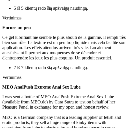
5 iš 5 klientų rado šią apžvalgą naudingą.
Vertinimas
Encore un peu
Ce gel lubrifiant me semble le plus abouti de la gamme. Il rempli très
bien son rôle. La texture est un peu trop liquide mais cela facilite son
application. Les effets attendus arrivent très vite. Localement
anesthésiant il permet aux muqueuses de se détendre et
d'entreprendre les jeux les plus coquins. Un produit essentiel.
7 iš 7 klientų rado šią apžvalgą naudingą.
Vertinimas
MEO AnalPush Extreme Anal Sex Lube
I was sent a bottle of MEO AnalPush Extreme Anal Sex Lube
(available from MEO.de) by Cara Sutra to test on behalf of her
Pleasure Panel in exchange for my open and honest review.
MEO is a German company that is a leading supplier of fetish and
erotic products, they sell a huge range of kinky items with
everything from lube to electrostim and bondage wear to some