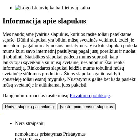
Lietuvių kalba
Informacija apie slapukus
Mes naudojame įvairius slapukus, kuriuos rasite toliau pateiktame
sąraše. Būtini slapukai yra būtini mūsų svetainės veikimui, todėl jie
nustatomi pagal numatytuosius nustatymus. Visi kiti slapukai padeda
mums kurti savo internetinį pasiūlymą pagal jūsų poreikius ir nuolat
jį tobulinti. Statistikos slapukai padeda mums suprasti, kaip
lankytojai sąveikauja su mūsų svetaine, nes anonimiškai renka
informaciją. Rinkodaros slapukai leidžia mums tobulinti mūsų
svetainėje siūlomus produktus. Šiuos slapukus galite valdyti
spustelėję toliau esantį mygtuką. Nustatymus galite bet kada pasiekti
mūsų svetainėje ir atitinkamai juos pakeisti.
Daugiau informacijos rasite mūsų
Privatumo politikoje
.
Rodyti slapukų pasirinkimą
Įvesti - priimti visus slapukus
Nėra straipsnių
nemokamas pristatymas
Pristatymas
0,00 €
Iš viso