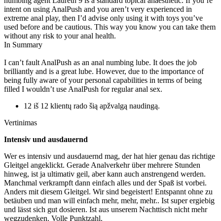
numbing agent Laureth 9 is a standard topical anaesthetic. If you’re
intent on using AnalPush and you aren’t very experienced in
extreme anal play, then I’d advise only using it with toys you’ve
used before and be cautious. This way you know you can take them
without any risk to your anal health.
In Summary
I can’t fault AnalPush as an anal numbing lube. It does the job
brilliantly and is a great lube. However, due to the importance of
being fully aware of your personal capabilities in terms of being
filled I wouldn’t use AnalPush for regular anal sex.
12 iš 12 klientų rado šią apžvalgą naudingą.
Vertinimas
Intensiv und ausdauernd
Wer es intensiv und ausdauernd mag, der hat hier genau das richtige
Gleitgel angeklickt. Gerade Analverkehr über mehrere Stunden
hinweg, ist ja ultimativ geil, aber kann auch anstrengend werden.
Manchmal verkrampft dann einfach alles und der Spaß ist vorbei.
Anders mit diesem Gleitgel. Wir sind begeistert! Entspannt ohne zu
betäuben und man will einfach mehr, mehr, mehr.. Ist super ergiebig
und lässt sich gut dosieren. Ist aus unserem Nachttisch nicht mehr
wegzudenken. Volle Punktzahl.