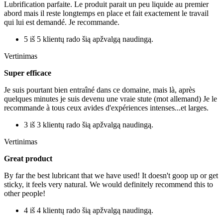
Lubrification parfaite. Le produit parait un peu liquide au premier
abord mais il reste longtemps en place et fait exactement le travail
qui lui est demandé. Je recommande.
5 iš 5 klientų rado šią apžvalgą naudingą.
Vertinimas
Super efficace
Je suis pourtant bien entraîné dans ce domaine, mais là, après
quelques minutes je suis devenu une vraie stute (mot allemand) Je le
recommande à tous ceux avides d'expériences intenses...et larges.
3 iš 3 klientų rado šią apžvalgą naudingą.
Vertinimas
Great product
By far the best lubricant that we have used! It doesn't goop up or get
sticky, it feels very natural. We would definitely recommend this to
other people!
4 iš 4 klientų rado šią apžvalgą naudingą.