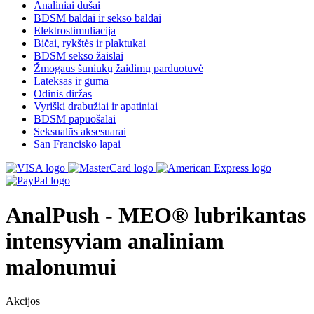
Analiniai dušai
BDSM baldai ir sekso baldai
Elektrostimuliacija
Bičai, rykštės ir plaktukai
BDSM sekso žaislai
Žmogaus šuniukų žaidimų parduotuvė
Lateksas ir guma
Odinis diržas
Vyriški drabužiai ir apatiniai
BDSM papuošalai
Seksualūs aksesuarai
San Francisko lapai
AnalPush - MEO® lubrikantas
intensyviam analiniam
malonumui
Akcijos