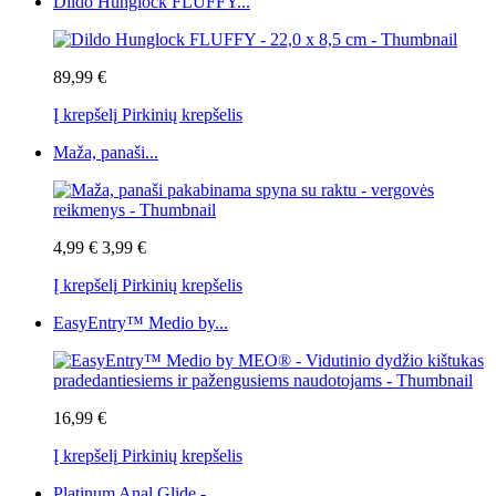
Dildo Hunglock FLUFFY...
89,99 €
Į krepšelį
Pirkinių krepšelis
Maža, panaši...
4,99 €
3,99 €
Į krepšelį
Pirkinių krepšelis
EasyEntry™ Medio by...
16,99 €
Į krepšelį
Pirkinių krepšelis
Platinum Anal Glide -...