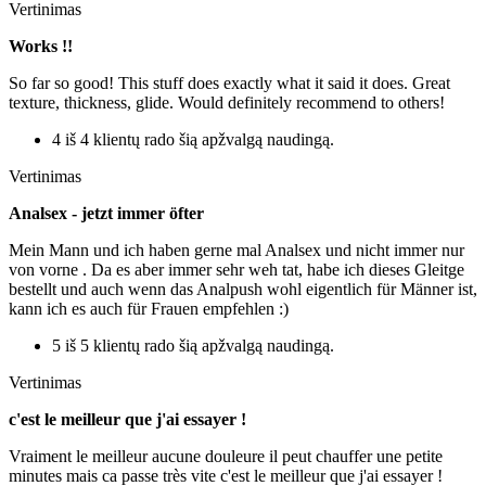
Vertinimas
Works !!
So far so good! This stuff does exactly what it said it does. Great
texture, thickness, glide. Would definitely recommend to others!
4 iš 4 klientų rado šią apžvalgą naudingą.
Vertinimas
Analsex - jetzt immer öfter
Mein Mann und ich haben gerne mal Analsex und nicht immer nur
von vorne . Da es aber immer sehr weh tat, habe ich dieses Gleitge
bestellt und auch wenn das Analpush wohl eigentlich für Männer ist,
kann ich es auch für Frauen empfehlen :)
5 iš 5 klientų rado šią apžvalgą naudingą.
Vertinimas
c'est le meilleur que j'ai essayer !
Vraiment le meilleur aucune douleure il peut chauffer une petite
minutes mais ca passe très vite c'est le meilleur que j'ai essayer !