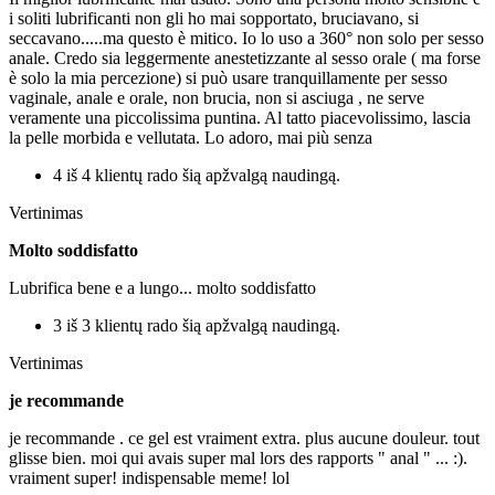
i soliti lubrificanti non gli ho mai sopportato, bruciavano, si
seccavano.....ma questo è mitico. Io lo uso a 360° non solo per sesso
anale. Credo sia leggermente anestetizzante al sesso orale ( ma forse
è solo la mia percezione) si può usare tranquillamente per sesso
vaginale, anale e orale, non brucia, non si asciuga , ne serve
veramente una piccolissima puntina. Al tatto piacevolissimo, lascia
la pelle morbida e vellutata. Lo adoro, mai più senza
4 iš 4 klientų rado šią apžvalgą naudingą.
Vertinimas
Molto soddisfatto
Lubrifica bene e a lungo... molto soddisfatto
3 iš 3 klientų rado šią apžvalgą naudingą.
Vertinimas
je recommande
je recommande . ce gel est vraiment extra. plus aucune douleur. tout
glisse bien. moi qui avais super mal lors des rapports " anal " ... :).
vraiment super! indispensable meme! lol