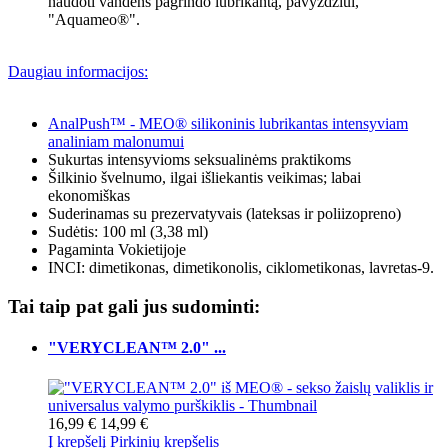
naudoti vandens pagrindo lubrikantą, pavyzdžiui,
"Aquameo®".
Daugiau informacijos:
AnalPush™ - MEO® silikoninis lubrikantas intensyviam
analiniam malonumui
Sukurtas intensyvioms seksualinėms praktikoms
Šilkinio švelnumo, ilgai išliekantis veikimas; labai
ekonomiškas
Suderinamas su prezervatyvais (lateksas ir poliizopreno)
Sudėtis: 100 ml (3,38 ml)
Pagaminta Vokietijoje
INCI: dimetikonas, dimetikonolis, ciklometikonas, lavretas-9.
Tai taip pat gali jus sudominti:
"VERYCLEAN™ 2.0" ...
16,99 €
14,99 €
Į krepšelį
Pirkinių krepšelis