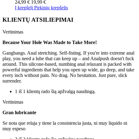
24,99 €
19,99 €
Į krepšelį
Pirkinių krepšelis
KLIENTŲ ATSILIEPIMAI
Vertinimas
Because Your Hole Was Made to Take More!
Gangbangs. Anal stretching. Self-fisting. If you're into extreme anal
play, you need a lube that can keep up – and Analpush doesn't fuck
around. This silicone-based, numbing anal relaxant is packed with
powerful ingredients that help you open up wide, go deep, and take
every inch without pain. No drag. No hesitation. Just pure, slick
surrender.
1 iš 1 klientų rado šią apžvalgą naudingą.
Vertinimas
Gran lubricante
Se nota que relaja y tiene la consistencia justa, ni muy liquido ni
muy espeso