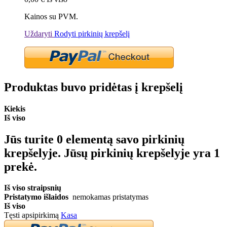
Kainos su PVM.
Uždaryti
Rodyti pirkinių krepšelį
Produktas buvo pridėtas į krepšelį
Kiekis
Iš viso
Jūs turite
0
elementą savo pirkinių
krepšelyje.
Jūsų pirkinių krepšelyje yra 1
prekė.
Iš viso straipsnių
Pristatymo išlaidos
nemokamas pristatymas
Iš viso
Tęsti apsipirkimą
Kasa