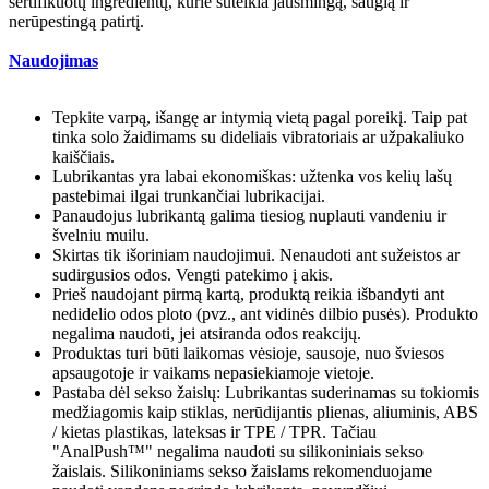
sertifikuotų ingredientų, kurie suteikia jausmingą, saugią ir
nerūpestingą patirtį.
Naudojimas
Tepkite varpą, išangę ar intymią vietą pagal poreikį. Taip pat
tinka solo žaidimams su dideliais vibratoriais ar užpakaliuko
kaiščiais.
Lubrikantas yra labai ekonomiškas: užtenka vos kelių lašų
pastebimai ilgai trunkančiai lubrikacijai.
Panaudojus lubrikantą galima tiesiog nuplauti vandeniu ir
švelniu muilu.
Skirtas tik išoriniam naudojimui. Nenaudoti ant sužeistos ar
sudirgusios odos. Vengti patekimo į akis.
Prieš naudojant pirmą kartą, produktą reikia išbandyti ant
nedidelio odos ploto (pvz., ant vidinės dilbio pusės). Produkto
negalima naudoti, jei atsiranda odos reakcijų.
Produktas turi būti laikomas vėsioje, sausoje, nuo šviesos
apsaugotoje ir vaikams nepasiekiamoje vietoje.
Pastaba dėl sekso žaislų: Lubrikantas suderinamas su tokiomis
medžiagomis kaip stiklas, nerūdijantis plienas, aliuminis, ABS
/ kietas plastikas, lateksas ir TPE / TPR. Tačiau
"AnalPush™" negalima naudoti su silikoniniais sekso
žaislais. Silikoniniams sekso žaislams rekomenduojame