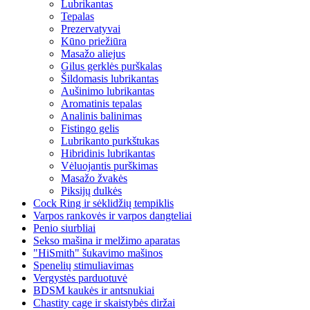
Lubrikantas
Tepalas
Prezervatyvai
Kūno priežiūra
Masažo aliejus
Gilus gerklės purškalas
Šildomasis lubrikantas
Aušinimo lubrikantas
Aromatinis tepalas
Analinis balinimas
Fistingo gelis
Lubrikanto purkštukas
Hibridinis lubrikantas
Vėluojantis purškimas
Masažo žvakės
Piksijų dulkės
Cock Ring ir sėklidžių tempiklis
Varpos rankovės ir varpos dangteliai
Penio siurbliai
Sekso mašina ir melžimo aparatas
"HiSmith" šukavimo mašinos
Spenelių stimuliavimas
Vergystės parduotuvė
BDSM kaukės ir antsnukiai
Chastity cage ir skaistybės diržai