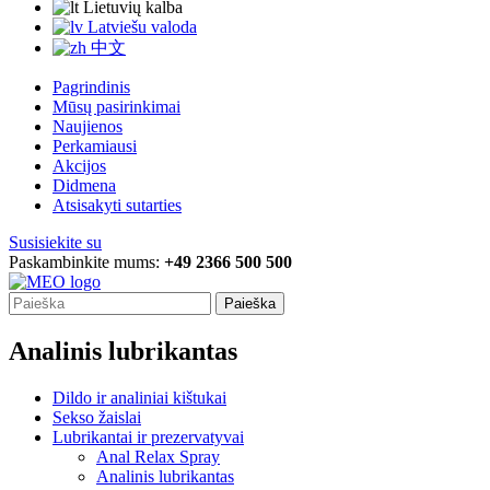
Lietuvių kalba
Latviešu valoda
中文
Pagrindinis
Mūsų pasirinkimai
Naujienos
Perkamiausi
Akcijos
Didmena
Atsisakyti sutarties
Susisiekite su
Paskambinkite mums:
+49 2366 500 500
Paieška
Analinis lubrikantas
Dildo ir analiniai kištukai
Sekso žaislai
Lubrikantai ir prezervatyvai
Anal Relax Spray
Analinis lubrikantas