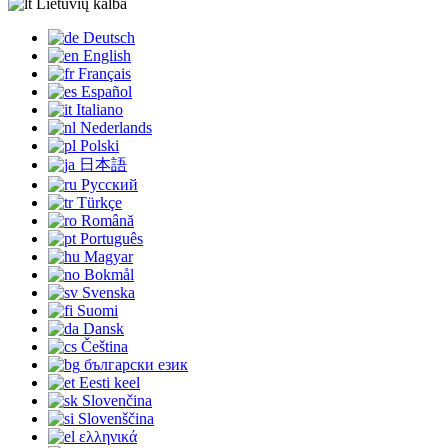
Lietuvių kalba
Deutsch
English
Français
Español
Italiano
Nederlands
Polski
日本語
Русский
Türkçe
Română
Português
Magyar
Bokmål
Svenska
Suomi
Dansk
Čeština
български език
Eesti keel
Slovenčina
Slovenščina
ελληνικά