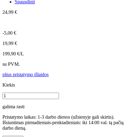
Spausdinti
24,99 €
-5,00 €
19,99 €
199,90 €/L
su PVM.
plius pristatymo išlaidos
Kiekis
galima rasti
Pristatymo laikas: 1-3 darbo dienos (užsienyje gali skirtis).
Išsiuntimas pirmadieniais-penktadieniais: iki 14:00 val. tą pačią
darbo dieną.