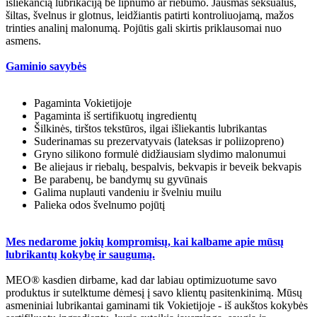
išliekančią lubrikaciją be lipnumo ar riebumo. Jausmas seksualus,
šiltas, švelnus ir glotnus, leidžiantis patirti kontroliuojamą, mažos
trinties analinį malonumą. Pojūtis gali skirtis priklausomai nuo
asmens.
Gaminio savybės
Pagaminta Vokietijoje
Pagaminta iš sertifikuotų ingredientų
Šilkinės, tirštos tekstūros, ilgai išliekantis lubrikantas
Suderinamas su prezervatyvais (lateksas ir poliizopreno)
Gryno silikono formulė didžiausiam slydimo malonumui
Be aliejaus ir riebalų, bespalvis, bekvapis ir beveik bekvapis
Be parabenų, be bandymų su gyvūnais
Galima nuplauti vandeniu ir švelniu muilu
Palieka odos švelnumo pojūtį
Mes nedarome jokių kompromisų, kai kalbame apie mūsų
lubrikantų kokybę ir saugumą.
MEO® kasdien dirbame, kad dar labiau optimizuotume savo
produktus ir sutelktume dėmesį į savo klientų pasitenkinimą. Mūsų
asmeniniai lubrikantai gaminami tik Vokietijoje - iš aukštos kokybės