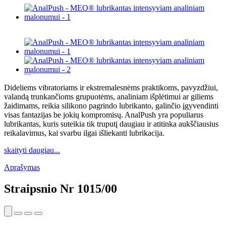
Dideliems vibratoriams ir ekstremalesnėms praktikoms, pavyzdžiui,
valandą trunkančioms grupuotėms, analiniam išplėtimui ar giliems
žaidimams, reikia silikono pagrindo lubrikanto, galinčio įgyvendinti
visas fantazijas be jokių kompromisų. AnalPush yra populiarus
lubrikantas, kuris suteikia tik truputį daugiau ir atitinka aukščiausius
reikalavimus, kai svarbu ilgai išliekanti lubrikacija.
skaityti daugiau...
Aprašymas
Straipsnio Nr
1015/00