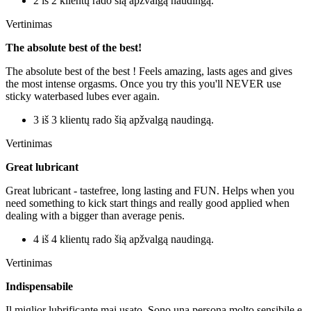
2 iš 2 klientų rado šią apžvalgą naudingą.
Vertinimas
The absolute best of the best!
The absolute best of the best ! Feels amazing, lasts ages and gives
the most intense orgasms. Once you try this you'll NEVER use
sticky waterbased lubes ever again.
3 iš 3 klientų rado šią apžvalgą naudingą.
Vertinimas
Great lubricant
Great lubricant - tastefree, long lasting and FUN. Helps when you
need something to kick start things and really good applied when
dealing with a bigger than average penis.
4 iš 4 klientų rado šią apžvalgą naudingą.
Vertinimas
Indispensabile
Il miglior lubrificante mai usato. Sono una persona molto sensibile e