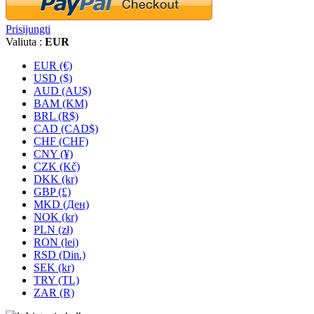
Prisijungti
Valiuta :
EUR
EUR (€)
USD ($)
AUD (AU$)
BAM (KM)
BRL (R$)
CAD (CAD$)
CHF (CHF)
CNY (¥)
CZK (Kč)
DKK (kr)
GBP (£)
MKD (Ден)
NOK (kr)
PLN (zł)
RON (lei)
RSD (Din.)
SEK (kr)
TRY (TL)
ZAR (R)