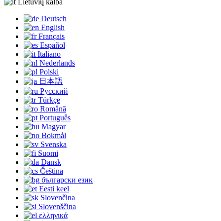
Lietuvių kalba
Deutsch
English
Français
Español
Italiano
Nederlands
Polski
日本語
Русский
Türkçe
Română
Português
Magyar
Bokmål
Svenska
Suomi
Dansk
Čeština
български език
Eesti keel
Slovenčina
Slovenščina
ελληνικά