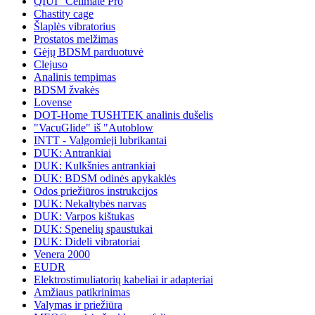
QIUI "Cellmate Pro
Chastity cage
Šlaplės vibratorius
Prostatos melžimas
Gėjų BDSM parduotuvė
Clejuso
Analinis tempimas
BDSM žvakės
Lovense
DOT-Home TUSHTEK analinis dušelis
"VacuGlide" iš "Autoblow
INTT - Valgomieji lubrikantai
DUK: Antrankiai
DUK: Kulkšnies antrankiai
DUK: BDSM odinės apykaklės
Odos priežiūros instrukcijos
DUK: Nekaltybės narvas
DUK: Varpos kištukas
DUK: Spenelių spaustukai
DUK: Dideli vibratoriai
Venera 2000
EUDR
Elektrostimuliatorių kabeliai ir adapteriai
Amžiaus patikrinimas
Valymas ir priežiūra