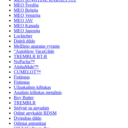
MEO Švedija
MEO Belgija
MEO Vengrija
MEO JAV
MEO Kanada
MEO Japonija
Locktober
Dideli dildo
Melžimo aparatas vyrams
"Autoblow VacuGlide
TREMBLR BT-R
NoPacha™
AlphaMale™
CUMELOT™
Fistingas
Fistingas
Užpakalinis kištukas
Analinis kištukas metalinis
Boy Butter
TREMBLR
Sėdynė su apvadais
Odinė apykaklė BDSM
Dvigubas dildo
Odiniai antrankiai