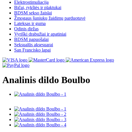
Elektrostimuliacija
Bičai, rykštės ir plaktukai
BDSM sekso žaislai
Žmogaus šuniukų žaidimų parduotuvė
Lateksas ir guma
Odinis diržas
Vyriški drabužiai ir apatiniai
BDSM papuošalai
Seksualūs aksesuarai
San Francisko lapai
Analinis dildo Boulbo