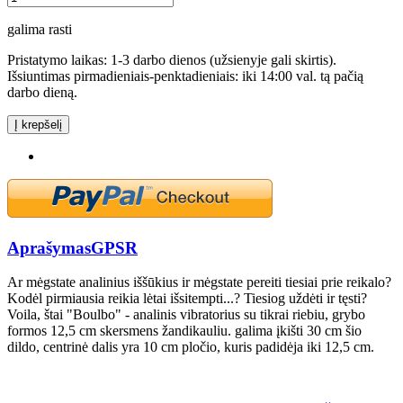
galima rasti
Pristatymo laikas: 1-3 darbo dienos (užsienyje gali skirtis).
Išsiuntimas pirmadieniais-penktadieniais: iki 14:00 val. tą pačią
darbo dieną.
Į krepšelį
Aprašymas
GPSR
Ar mėgstate analinius iššūkius ir mėgstate pereiti tiesiai prie reikalo?
Kodėl pirmiausia reikia lėtai išsitempti...? Tiesiog uždėti ir tęsti?
Voila, štai "Boulbo" - analinis vibratorius su tikrai riebiu, grybo
formos 12,5 cm skersmens žandikauliu. galima įkišti 30 cm šio
dildo, centrinė dalis yra 10 cm pločio, kuris padidėja iki 12,5 cm.