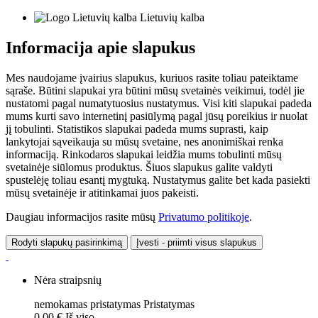
Lietuvių kalba
Informacija apie slapukus
Mes naudojame įvairius slapukus, kuriuos rasite toliau pateiktame
sąraše. Būtini slapukai yra būtini mūsų svetainės veikimui, todėl jie
nustatomi pagal numatytuosius nustatymus. Visi kiti slapukai padeda
mums kurti savo internetinį pasiūlymą pagal jūsų poreikius ir nuolat
jį tobulinti. Statistikos slapukai padeda mums suprasti, kaip
lankytojai sąveikauja su mūsų svetaine, nes anonimiškai renka
informaciją. Rinkodaros slapukai leidžia mums tobulinti mūsų
svetainėje siūlomus produktus. Šiuos slapukus galite valdyti
spustelėję toliau esantį mygtuką. Nustatymus galite bet kada pasiekti
mūsų svetainėje ir atitinkamai juos pakeisti.
Daugiau informacijos rasite mūsų
Privatumo politikoje
.
Rodyti slapukų pasirinkimą
Įvesti - priimti visus slapukus
Nėra straipsnių
nemokamas pristatymas
Pristatymas
0,00 €
Iš viso