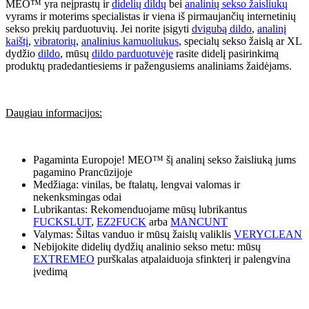
MEO™ yra neįprastų ir
didelių dildų
bei
analinių sekso žaisliukų
vyrams ir moterims specialistas ir viena iš pirmaujančių internetinių
sekso prekių parduotuvių. Jei norite įsigyti
dvigubą dildo
,
analinį
kaištį
,
vibratorių
,
analinius kamuoliukus
, specialų sekso žaislą ar XL
dydžio
dildo
, mūsų
dildo parduotuvėje
rasite didelį pasirinkimą
produktų pradedantiesiems ir pažengusiems analiniams žaidėjams.
Daugiau informacijos:
Pagaminta Europoje! MEO™ šį analinį sekso žaisliuką jums
pagamino Prancūzijoje
Medžiaga: vinilas, be ftalatų, lengvai valomas ir
nekenksmingas odai
Lubrikantas: Rekomenduojame mūsų lubrikantus
FUCKSLUT
,
EZ2FUCK
arba
MANCUNT
Valymas: Šiltas vanduo ir mūsų žaislų valiklis
VERYCLEAN
Nebijokite didelių dydžių analinio sekso metu: mūsų
EXTREMEO
purškalas atpalaiduoja sfinkterį ir palengvina
įvedimą