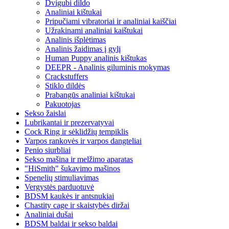
Dvigubi dildo
Analiniai kištukai
Pripučiami vibratoriai ir analiniai kaiščiai
Užrakinami analiniai kaištukai
Analinis išplėtimas
Analinis žaidimas į gylį
Human Puppy analinis kištukas
DEEPR - Analinis giluminis mokymas
Crackstuffers
Stiklo dildės
Prabangūs analiniai kištukai
Pakuotojas
Sekso žaislai
Lubrikantai ir prezervatyvai
Cock Ring ir sėklidžių tempiklis
Varpos rankovės ir varpos dangteliai
Penio siurbliai
Sekso mašina ir melžimo aparatas
"HiSmith" šukavimo mašinos
Spenelių stimuliavimas
Vergystės parduotuvė
BDSM kaukės ir antsnukiai
Chastity cage ir skaistybės diržai
Analiniai dušai
BDSM baldai ir sekso baldai