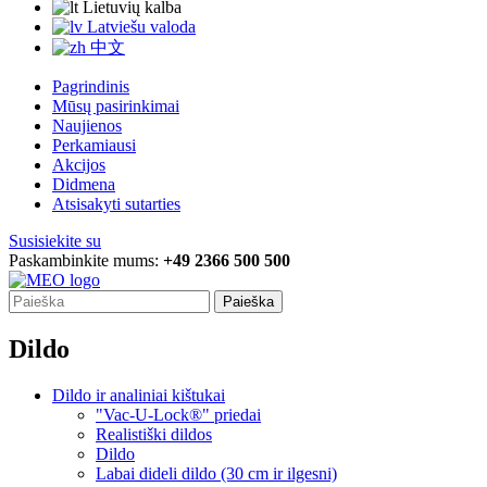
Lietuvių kalba
Latviešu valoda
中文
Pagrindinis
Mūsų pasirinkimai
Naujienos
Perkamiausi
Akcijos
Didmena
Atsisakyti sutarties
Susisiekite su
Paskambinkite mums:
+49 2366 500 500
Paieška
Dildo
Dildo ir analiniai kištukai
"Vac-U-Lock®" priedai
Realistiški dildos
Dildo
Labai dideli dildo (30 cm ir ilgesni)