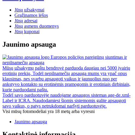
Jūsų užsakymai
Grąžinamos lėšos
Jūsų adresai
Jūsų asmens duomenys
Jūsų kuponai
Jaunimo apsauga
Europos policijos pareigūnų siuntimas ir
nepilnamečių apsauga
Mūsų užsakymų paštu bendrovė parduoda daugiau nei 5000 įvairių
erotinių prekių. Todėl nepilnamečių apsauga mums yra ypač opus
klausimas, nes svarbu apsaugoti vaikus ir jaunuolius nuo per
ankstyvo kontakto su erotinėmis pramogomis ir erotiniais dirbiniais,
kurie parduodami paštu.
Todėl savo parduotuvėje naudojame apsaugos sistemas age-de.xml-
Label ir ICRA. Naudodamiesi šiomis sistemomis galite apsaugoti
savo vaikus, o patys netrukdomai naršyti parduotuvėje.
Visi mūsų fotomodeliai yra 18 metų arba vyresni
Jaunimo apsauga
Kontaktinė informacija