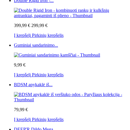
Double Rigid Iron -...
399,99 €
299,99 €
Į krepšelį
Pirkinių krepšelis
Guminiai sandarinimo...
9,99 €
Į krepšelį
Pirkinių krepšelis
BDSM apykaklė iš...
79,99 €
Į krepšelį
Pirkinių krepšelis
DEEP'R Dildo Mega...