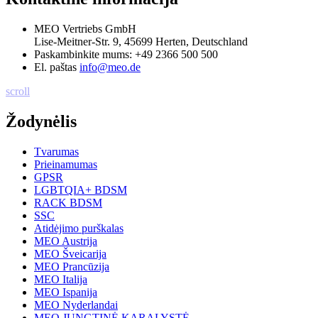
MEO Vertriebs GmbH
Lise-Meitner-Str. 9, 45699 Herten, Deutschland
Paskambinkite mums:
+49 2366 500 500
El. paštas
info@meo.de
scroll
Žodynėlis
Tvarumas
Prieinamumas
GPSR
LGBTQIA+ BDSM
RACK BDSM
SSC
Atidėjimo purškalas
MEO Austrija
MEO Šveicarija
MEO Prancūzija
MEO Italija
MEO Ispanija
MEO Nyderlandai
MEO JUNGTINĖ KARALYSTĖ