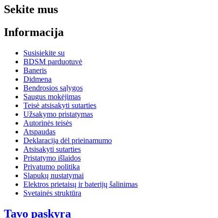
Sekite mus
Informacija
Susisiekite su
BDSM parduotuvė
Baneris
Didmena
Bendrosios sąlygos
Saugus mokėjimas
Teisė atsisakyti sutarties
Užsakymo pristatymas
Autorinės teisės
Atspaudas
Deklaracija dėl prieinamumo
Atsisakyti sutarties
Pristatymo išlaidos
Privatumo politika
Slapukų nustatymai
Elektros prietaisų ir baterijų šalinimas
Svetainės struktūra
Tavo paskyra