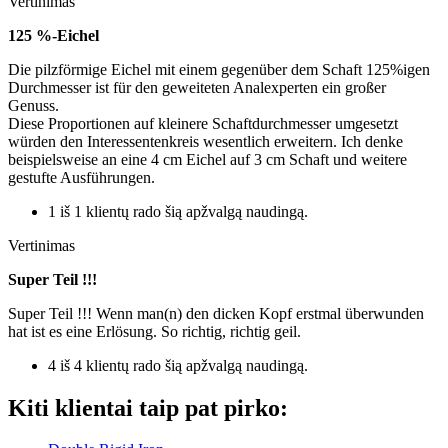
Vertinimas
125 %-Eichel
Die pilzförmige Eichel mit einem gegenüber dem Schaft 125%igen
Durchmesser ist für den geweiteten Analexperten ein großer
Genuss.
Diese Proportionen auf kleinere Schaftdurchmesser umgesetzt
würden den Interessentenkreis wesentlich erweitern. Ich denke
beispielsweise an eine 4 cm Eichel auf 3 cm Schaft und weitere
gestufte Ausführungen.
1 iš 1 klientų rado šią apžvalgą naudingą.
Vertinimas
Super Teil !!!
Super Teil !!! Wenn man(n) den dicken Kopf erstmal überwunden
hat ist es eine Erlösung. So richtig, richtig geil.
4 iš 4 klientų rado šią apžvalgą naudingą.
Kiti klientai taip pat pirko: