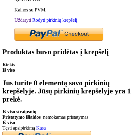
Kainos su PVM.
Uždaryti
Rodyti pirkinių krepšelį
Produktas buvo pridėtas į krepšelį
Kiekis
Iš viso
Jūs turite
0
elementą savo pirkinių
krepšelyje.
Jūsų pirkinių krepšelyje yra 1
prekė.
Iš viso straipsnių
Pristatymo išlaidos
nemokamas pristatymas
Iš viso
Tęsti apsipirkimą
Kasa