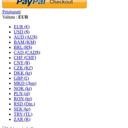
Prisijungti
Valiuta :
EUR
EUR (€)
USD ($)
AUD (AU$)
BAM (KM)
BRL (R$)
CAD (CAD$)
CHF (CHF)
CNY (¥)
CZK (Kč)
DKK (kr)
GBP (£)
MKD (Ден)
NOK (kr)
PLN (zł)
RON (lei)
RSD (Din.)
SEK (kr)
TRY (TL)
ZAR (R)