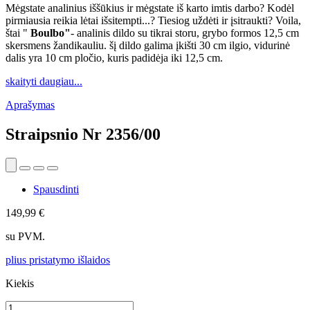
Mėgstate analinius iššūkius ir mėgstate iš karto imtis darbo? Kodėl
pirmiausia reikia lėtai išsitempti...? Tiesiog uždėti ir įsitraukti? Voila,
štai "
Boulbo"
- analinis dildo su tikrai storu, grybo formos 12,5 cm
skersmens žandikauliu. šį dildo galima įkišti 30 cm ilgio, vidurinė
dalis yra 10 cm pločio, kuris padidėja iki 12,5 cm.
skaityti daugiau...
Aprašymas
Straipsnio Nr
2356/00
Spausdinti
149,99 €
su PVM.
plius pristatymo išlaidos
Kiekis