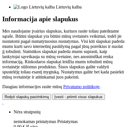
Lietuvių kalba
Informacija apie slapukus
Mes naudojame įvairius slapukus, kuriuos rasite toliau pateiktame
sąraše. Būtini slapukai yra būtini mūsų svetainės veikimui, todėl jie
nustatomi pagal numatytuosius nustatymus. Visi kiti slapukai padeda
mums kurti savo internetinį pasiūlymą pagal jūsų poreikius ir nuolat
jį tobulinti. Statistikos slapukai padeda mums suprasti, kaip
lankytojai sąveikauja su mūsų svetaine, nes anonimiškai renka
informaciją. Rinkodaros slapukai leidžia mums tobulinti mūsų
svetainėje siūlomus produktus. Šiuos slapukus galite valdyti
spustelėję toliau esantį mygtuką. Nustatymus galite bet kada pasiekti
mūsų svetainėje ir atitinkamai juos pakeisti.
Daugiau informacijos rasite mūsų
Privatumo politikoje
.
Rodyti slapukų pasirinkimą
Įvesti - priimti visus slapukus
Nėra straipsnių
nemokamas pristatymas
Pristatymas
0,00 €
Iš viso