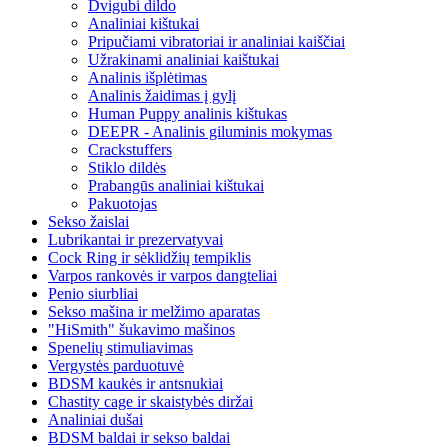
Dvigubi dildo
Analiniai kištukai
Pripučiami vibratoriai ir analiniai kaiščiai
Užrakinami analiniai kaištukai
Analinis išplėtimas
Analinis žaidimas į gylį
Human Puppy analinis kištukas
DEEPR - Analinis giluminis mokymas
Crackstuffers
Stiklo dildės
Prabangūs analiniai kištukai
Pakuotojas
Sekso žaislai
Lubrikantai ir prezervatyvai
Cock Ring ir sėklidžių tempiklis
Varpos rankovės ir varpos dangteliai
Penio siurbliai
Sekso mašina ir melžimo aparatas
"HiSmith" šukavimo mašinos
Spenelių stimuliavimas
Vergystės parduotuvė
BDSM kaukės ir antsnukiai
Chastity cage ir skaistybės diržai
Analiniai dušai
BDSM baldai ir sekso baldai