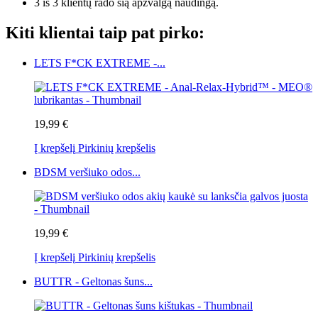
3 iš 3 klientų rado šią apžvalgą naudingą.
Kiti klientai taip pat pirko:
LETS F*CK EXTREME -...
19,99 €
Į krepšelį
Pirkinių krepšelis
BDSM veršiuko odos...
19,99 €
Į krepšelį
Pirkinių krepšelis
BUTTR - Geltonas šuns...