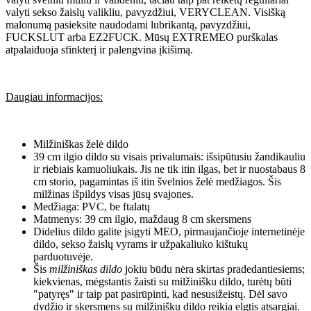
valyti sekso žaislų valikliu, pavyzdžiui, VERYCLEAN. Visišką
malonumą pasieksite naudodami lubrikantą, pavyzdžiui,
FUCKSLUT arba EZ2FUCK. Mūsų EXTREMEO purškalas
atpalaiduoja sfinkterį ir palengvina įkišimą.
Daugiau informacijos:
Milžiniškas želė dildo
39 cm ilgio dildo su visais privalumais: išsipūtusiu žandikauliu
ir riebiais kamuoliukais. Jis ne tik itin ilgas, bet ir nuostabaus 8
cm storio, pagamintas iš itin švelnios želė medžiagos. Šis
milžinas išpildys visas jūsų svajones.
Medžiaga: PVC, be ftalatų
Matmenys: 39 cm ilgio, maždaug 8 cm skersmens
Didelius dildo galite įsigyti MEO, pirmaujančioje internetinėje
dildo, sekso žaislų vyrams ir užpakaliuko kištukų
parduotuvėje.
Šis
milžiniškas dildo
jokiu būdu nėra skirtas pradedantiesiems;
kiekvienas, mėgstantis žaisti su milžinišku dildo, turėtų būti
"patyręs" ir taip pat pasirūpinti, kad nesusižeistų. Dėl savo
dydžio ir skersmens su milžinišku dildo reikia elgtis atsargiai.