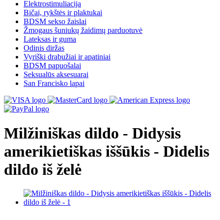
Elektrostimuliacija
Bičai, rykštės ir plaktukai
BDSM sekso žaislai
Žmogaus šuniukų žaidimų parduotuvė
Lateksas ir guma
Odinis diržas
Vyriški drabužiai ir apatiniai
BDSM papuošalai
Seksualūs aksesuarai
San Francisko lapai
Milžiniškas dildo - Didysis
amerikietiškas iššūkis - Didelis
dildo iš želė