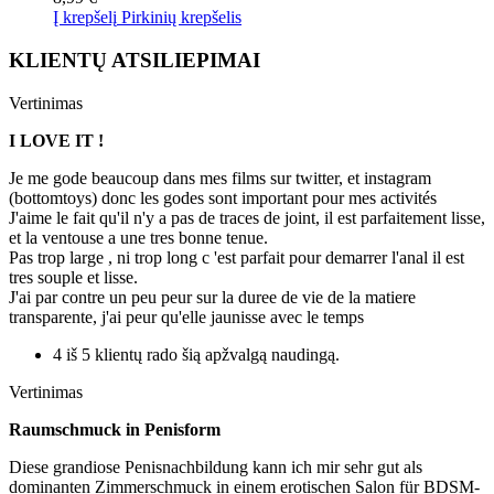
Į krepšelį
Pirkinių krepšelis
KLIENTŲ ATSILIEPIMAI
Vertinimas
I LOVE IT !
Je me gode beaucoup dans mes films sur twitter, et instagram
(bottomtoys) donc les godes sont important pour mes activités
J'aime le fait qu'il n'y a pas de traces de joint, il est parfaitement lisse,
et la ventouse a une tres bonne tenue.
Pas trop large , ni trop long c 'est parfait pour demarrer l'anal il est
tres souple et lisse.
J'ai par contre un peu peur sur la duree de vie de la matiere
transparente, j'ai peur qu'elle jaunisse avec le temps
4 iš 5 klientų rado šią apžvalgą naudingą.
Vertinimas
Raumschmuck in Penisform
Diese grandiose Penisnachbildung kann ich mir sehr gut als
dominanten Zimmerschmuck in einem erotischen Salon für BDSM-