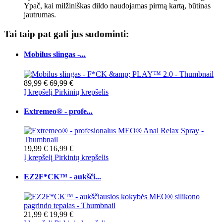
Ypač, kai milžiniškas dildo naudojamas pirmą kartą, būtinas
jautrumas.
Tai taip pat gali jus sudominti:
Mobilus slingas -...
89,99 €
69,99 €
Į krepšelį
Pirkinių krepšelis
Extremeo® - profe...
19,99 €
16,99 €
Į krepšelį
Pirkinių krepšelis
EZ2F*CK™ - aukšči...
21,99 €
19,99 €