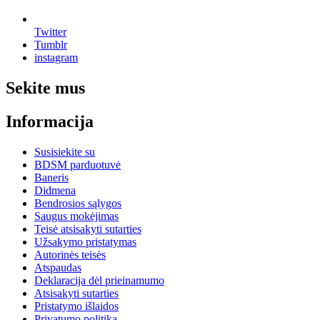
Twitter
Tumblr
instagram
Sekite mus
Informacija
Susisiekite su
BDSM parduotuvė
Baneris
Didmena
Bendrosios sąlygos
Saugus mokėjimas
Teisė atsisakyti sutarties
Užsakymo pristatymas
Autorinės teisės
Atspaudas
Deklaracija dėl prieinamumo
Atsisakyti sutarties
Pristatymo išlaidos
Privatumo politika