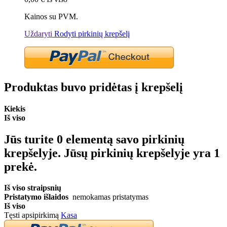
Kainos su PVM.
Uždaryti
Rodyti pirkinių krepšelį
Produktas buvo pridėtas į krepšelį
Kiekis
Iš viso
Jūs turite
0
elementą savo pirkinių
krepšelyje.
Jūsų pirkinių krepšelyje yra 1
prekė.
Iš viso straipsnių
Pristatymo išlaidos
nemokamas pristatymas
Iš viso
Tęsti apsipirkimą
Kasa