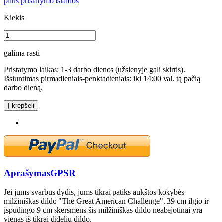
plius pristatymo išlaidos
Kiekis
galima rasti
Pristatymo laikas: 1-3 darbo dienos (užsienyje gali skirtis).
Išsiuntimas pirmadieniais-penktadieniais: iki 14:00 val. tą pačią
darbo dieną.
Į krepšelį
Aprašymas
GPSR
Jei jums svarbus dydis, jums tikrai patiks aukštos kokybės
milžiniškas dildo "The Great American Challenge". 39 cm ilgio ir
įspūdingo 9 cm skersmens šis milžiniškas dildo neabejotinai yra
vienas iš tikrai didelių dildo.