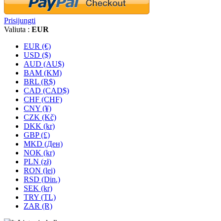
Prisijungti
Valiuta :
EUR
EUR (€)
USD ($)
AUD (AU$)
BAM (KM)
BRL (R$)
CAD (CAD$)
CHF (CHF)
CNY (¥)
CZK (Kč)
DKK (kr)
GBP (£)
MKD (Ден)
NOK (kr)
PLN (zł)
RON (lei)
RSD (Din.)
SEK (kr)
TRY (TL)
ZAR (R)