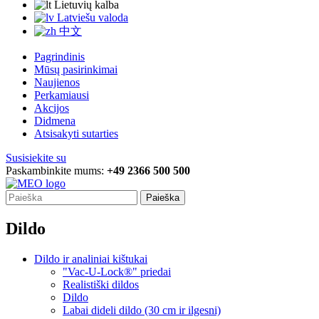
Lietuvių kalba
Latviešu valoda
中文
Pagrindinis
Mūsų pasirinkimai
Naujienos
Perkamiausi
Akcijos
Didmena
Atsisakyti sutarties
Susisiekite su
Paskambinkite mums:
+49 2366 500 500
Paieška
Dildo
Dildo ir analiniai kištukai
"Vac-U-Lock®" priedai
Realistiški dildos
Dildo
Labai dideli dildo (30 cm ir ilgesni)