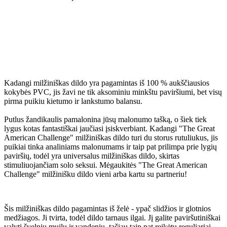
Kadangi milžiniškas dildo yra pagamintas iš 100 % aukščiausios
kokybės PVC, jis žavi ne tik aksominiu minkštu paviršiumi, bet visų
pirma puikiu kietumo ir lankstumo balansu.
Putlus žandikaulis pamalonina jūsų malonumo tašką, o šiek tiek
lygus kotas fantastiškai jaučiasi įsiskverbiant. Kadangi "The Great
American Challenge" milžiniškas dildo turi du storus rutuliukus, jis
puikiai tinka analiniams malonumams ir taip pat prilimpa prie lygių
paviršių, todėl yra universalus milžiniškas dildo, skirtas
stimuliuojančiam solo seksui. Mėgaukitės "The Great American
Challenge" milžinišku dildo vieni arba kartu su partneriu!
Šis milžiniškas dildo pagamintas iš želė - ypač slidžios ir glotnios
medžiagos. Ji tvirta, todėl dildo tarnaus ilgai. Jį galite paviršutiniškai
valyti švelniu muilu ir vandeniu, tačiau taip pat reikėtų reguliariai