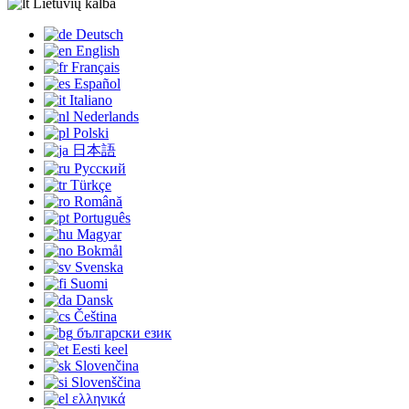
Lietuvių kalba
Deutsch
English
Français
Español
Italiano
Nederlands
Polski
日本語
Русский
Türkçe
Română
Português
Magyar
Bokmål
Svenska
Suomi
Dansk
Čeština
български език
Eesti keel
Slovenčina
Slovenščina
ελληνικά