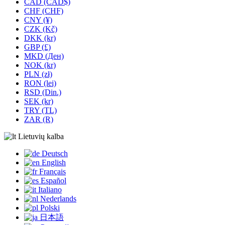
CAD (CAD$)
CHF (CHF)
CNY (¥)
CZK (Kč)
DKK (kr)
GBP (£)
MKD (Ден)
NOK (kr)
PLN (zł)
RON (lei)
RSD (Din.)
SEK (kr)
TRY (TL)
ZAR (R)
Lietuvių kalba
Deutsch
English
Français
Español
Italiano
Nederlands
Polski
日本語