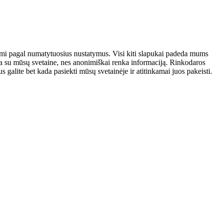
atomi pagal numatytuosius nustatymus. Visi kiti slapukai padeda mums
auja su mūsų svetaine, nes anonimiškai renka informaciją. Rinkodaros
galite bet kada pasiekti mūsų svetainėje ir atitinkamai juos pakeisti.