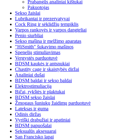
Prabangūs analiniai kištukai
Pakuotojas
Sekso žaislai
Lubrikantai ir prezervatyvai
Cock Ring ir sėklidžių tempiklis
Varpos rankovės ir varpos dangteliai
Penio siurbliai
Sekso mašina ir melžimo aparatas
"HiSmith" šukavimo mašinos
Spenelių stimuliavimas
Vergystės parduotuvė
BDSM kaukės ir antsnukiai
Chastity cage ir skaistybės diržai
Analiniai dušai
BDSM baldai ir sekso baldai
Elektrostimuliacija
Bičai, rykštės ir plaktukai
BDSM sekso žaislai
Žmogaus šuniukų žaidimų parduotuvė
Lateksas ir guma
Odinis diržas
Vyriški drabužiai ir apatiniai
BDSM papuošalai
Seksualūs aksesuarai
San Francisko lapai