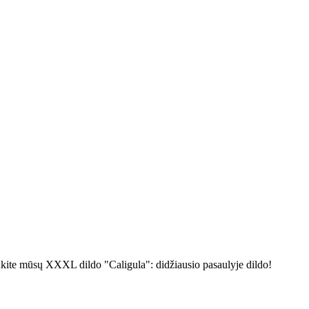
 laukite mūsų XXXL dildo "Caligula": didžiausio pasaulyje dildo!