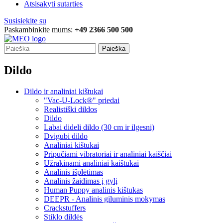
Atsisakyti sutarties
Susisiekite su
Paskambinkite mums:
+49 2366 500 500
Paieška
Dildo
Dildo ir analiniai kištukai
"Vac-U-Lock®" priedai
Realistiški dildos
Dildo
Labai dideli dildo (30 cm ir ilgesni)
Dvigubi dildo
Analiniai kištukai
Pripučiami vibratoriai ir analiniai kaiščiai
Užrakinami analiniai kaištukai
Analinis išplėtimas
Analinis žaidimas į gylį
Human Puppy analinis kištukas
DEEPR - Analinis giluminis mokymas
Crackstuffers
Stiklo dildės