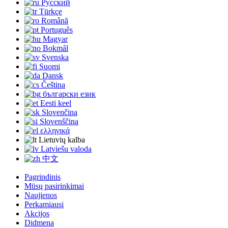
Русский
Türkçe
Română
Português
Magyar
Bokmål
Svenska
Suomi
Dansk
Čeština
български език
Eesti keel
Slovenčina
Slovenščina
ελληνικά
Lietuvių kalba
Latviešu valoda
中文
Pagrindinis
Mūsų pasirinkimai
Naujienos
Perkamiausi
Akcijos
Didmena