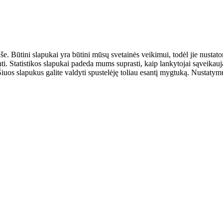
aše. Būtini slapukai yra būtini mūsų svetainės veikimui, todėl jie nust
ulinti. Statistikos slapukai padeda mums suprasti, kaip lankytojai sąveik
uos slapukus galite valdyti spustelėję toliau esantį mygtuką. Nustatymus 