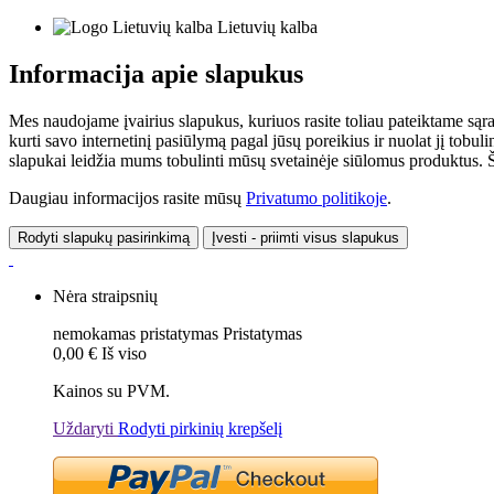
Lietuvių kalba
Informacija apie slapukus
Mes naudojame įvairius slapukus, kuriuos rasite toliau pateiktame sąr
kurti savo internetinį pasiūlymą pagal jūsų poreikius ir nuolat jį tob
slapukai leidžia mums tobulinti mūsų svetainėje siūlomus produktus. Ši
Daugiau informacijos rasite mūsų
Privatumo politikoje
.
Rodyti slapukų pasirinkimą
Įvesti - priimti visus slapukus
Nėra straipsnių
nemokamas pristatymas
Pristatymas
0,00 €
Iš viso
Kainos su PVM.
Uždaryti
Rodyti pirkinių krepšelį