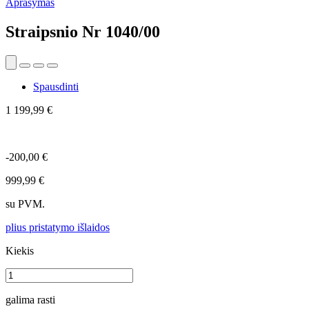
Aprašymas
Straipsnio Nr
1040/00
Spausdinti
1 199,99 €
-200,00 €
999,99 €
su PVM.
plius pristatymo išlaidos
Kiekis
galima rasti