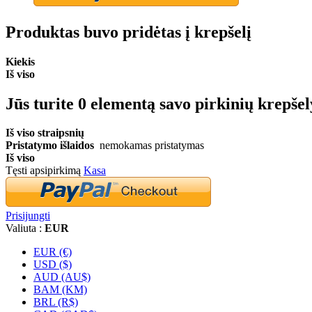
Produktas buvo pridėtas į krepšelį
Kiekis
Iš viso
Jūs turite
0
elementą savo pirkinių krepšel
Iš viso straipsnių
Pristatymo išlaidos
nemokamas pristatymas
Iš viso
Tęsti apsipirkimą
Kasa
Prisijungti
Valiuta :
EUR
EUR (€)
USD ($)
AUD (AU$)
BAM (KM)
BRL (R$)