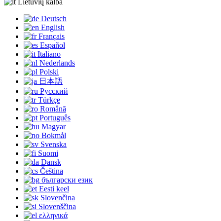
Lietuvių kalba
Deutsch
English
Français
Español
Italiano
Nederlands
Polski
日本語
Русский
Türkçe
Română
Português
Magyar
Bokmål
Svenska
Suomi
Dansk
Čeština
български език
Eesti keel
Slovenčina
Slovenščina
ελληνικά