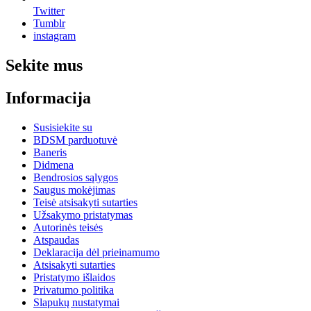
Twitter
Tumblr
instagram
Sekite mus
Informacija
Susisiekite su
BDSM parduotuvė
Baneris
Didmena
Bendrosios sąlygos
Saugus mokėjimas
Teisė atsisakyti sutarties
Užsakymo pristatymas
Autorinės teisės
Atspaudas
Deklaracija dėl prieinamumo
Atsisakyti sutarties
Pristatymo išlaidos
Privatumo politika
Slapukų nustatymai