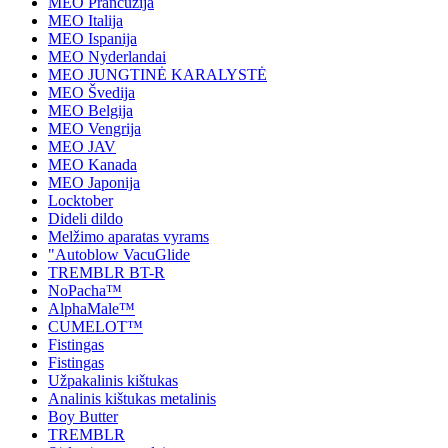
MEO Prancūzija
MEO Italija
MEO Ispanija
MEO Nyderlandai
MEO JUNGTINĖ KARALYSTĖ
MEO Švedija
MEO Belgija
MEO Vengrija
MEO JAV
MEO Kanada
MEO Japonija
Locktober
Dideli dildo
Melžimo aparatas vyrams
"Autoblow VacuGlide
TREMBLR BT-R
NoPacha™
AlphaMale™
CUMELOT™
Fistingas
Fistingas
Užpakalinis kištukas
Analinis kištukas metalinis
Boy Butter
TREMBLR