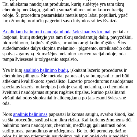
Tai atliekama naudojant produktus, kurių sudėtyje yra tam tikrų
cheminių medžiagų, galinčių sumažinti melanino koncentraciją
odoje. Ši procedūra pastaraisiais metais tapo labai populiari, ypač
tarp žmonių, norinčių pagerinti savo intymios srities išvaizdą.
Analiniam balinimui naudojami odą šviesinantys kremai
, geliai ar
losjonai, kurių sudėtyje yra tam tikrų sudedamųjų dalių, pavyzdžiui,
hidrochinono, kojinės rūgšties, arbutino ar glikolio rūgšties. Šios
sudedamosios dalys slopina melanino - pigmento, suteikiančio odai
spalvą - gamybą. Sumažėjus melanino koncentracijai odoje, oda
tampa šviesesnė ir tolygesnio atspalvio.
Yra ir kitų
analinio balinimo būdų
, įskaitant lazerio procedūras ir
cheminius pilingus. Šie metodai paprastai yra brangesni ir turi būti
atliekami kvalifikuoto specialisto. Lazerio procedūroms naudojamas
specialus lazeris, nukreiptas į odoje esantį melaniną, o cheminiam
šveitimui naudojamas stiprus rūgšties tirpalas, kuriuo pašalinami
viršutiniai odos sluoksniai ir atidengiama po jais esanti šviesesnė
oda.
Nors
analinis balinimas
paprastai laikomas saugiu, svarbu žinoti, kad
su šia procedūra susijusi tam tikra rizika. Kai kuriems žmonėms dėl
balinimo metu naudojamų cheminių medžiagų gali atsirasti odos
sudirgimas, paraudimas ar uždegimas. Be to, dėl pernelyg dažno
odos balinimo priemonių naudojimo gali suplonėti oda ir padidėti