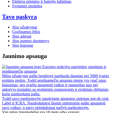
Elektros prietaisų ir baterijų šalinimas
Svetainės struktūra
Tavo paskyra
Jūsų užsakymai
Grąžinamos lėšos
Jūsų adresai
Jūsų asmens duomenys
Jūsų kuponai
Jaunimo apsauga
Europos policijos pareigūnų siuntimas ir
nepilnamečių apsauga
Mūsų užsakymų paštu bendrovė parduoda daugiau nei 5000 įvairių
erotinių prekių. Todėl nepilnamečių apsauga mums yra ypač opus
klausimas, nes svarbu apsaugoti vaikus ir jaunuolius nuo per
ankstyvo kontakto su erotinėmis pramogomis ir erotiniais dirbiniais,
kurie parduodami paštu.
Todėl savo parduotuvėje naudojame apsaugos sistemas age-de.xml-
Label ir ICRA. Naudodamiesi šiomis sistemomis galite apsaugoti
savo vaikus, o patys netrukdomai naršyti parduotuvėje.
Visi mūsų fotomodeliai yra 18 metų arba vyresni