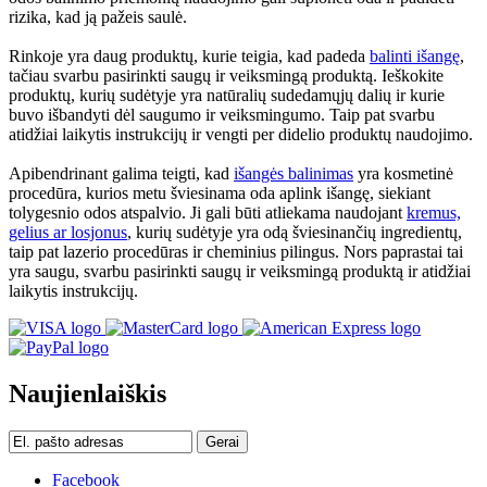
rizika, kad ją pažeis saulė.
Rinkoje yra daug produktų, kurie teigia, kad padeda
balinti išangę
,
tačiau svarbu pasirinkti saugų ir veiksmingą produktą. Ieškokite
produktų, kurių sudėtyje yra natūralių sudedamųjų dalių ir kurie
buvo išbandyti dėl saugumo ir veiksmingumo. Taip pat svarbu
atidžiai laikytis instrukcijų ir vengti per didelio produktų naudojimo.
Apibendrinant galima teigti, kad
išangės balinimas
yra kosmetinė
procedūra, kurios metu šviesinama oda aplink išangę, siekiant
tolygesnio odos atspalvio. Ji gali būti atliekama naudojant
kremus,
gelius ar losjonus
, kurių sudėtyje yra odą šviesinančių ingredientų,
taip pat lazerio procedūras ir cheminius pilingus. Nors paprastai tai
yra saugu, svarbu pasirinkti saugų ir veiksmingą produktą ir atidžiai
laikytis instrukcijų.
Naujienlaiškis
Gerai
Facebook