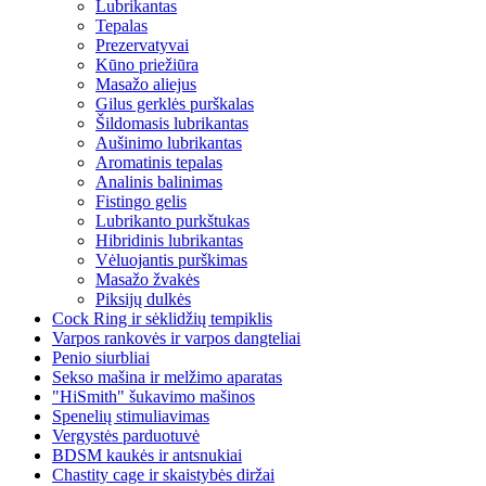
Lubrikantas
Tepalas
Prezervatyvai
Kūno priežiūra
Masažo aliejus
Gilus gerklės purškalas
Šildomasis lubrikantas
Aušinimo lubrikantas
Aromatinis tepalas
Analinis balinimas
Fistingo gelis
Lubrikanto purkštukas
Hibridinis lubrikantas
Vėluojantis purškimas
Masažo žvakės
Piksijų dulkės
Cock Ring ir sėklidžių tempiklis
Varpos rankovės ir varpos dangteliai
Penio siurbliai
Sekso mašina ir melžimo aparatas
"HiSmith" šukavimo mašinos
Spenelių stimuliavimas
Vergystės parduotuvė
BDSM kaukės ir antsnukiai
Chastity cage ir skaistybės diržai