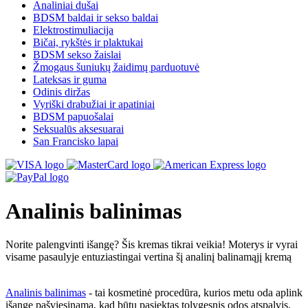
Analiniai dušai
BDSM baldai ir sekso baldai
Elektrostimuliacija
Bičai, rykštės ir plaktukai
BDSM sekso žaislai
Žmogaus šuniukų žaidimų parduotuvė
Lateksas ir guma
Odinis diržas
Vyriški drabužiai ir apatiniai
BDSM papuošalai
Seksualūs aksesuarai
San Francisko lapai
Analinis balinimas
Norite palengvinti išangę? Šis kremas tikrai veikia! Moterys ir vyrai
visame pasaulyje entuziastingai vertina šį analinį balinamąjį kremą
Analinis balinimas
- tai kosmetinė procedūra, kurios metu oda aplink
išangę pašviesinama, kad būtų pasiektas tolygesnis odos atspalvis.