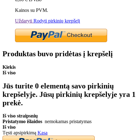
Kainos su PVM.
Uždaryti
Rodyti pirkinių krepšelį
Produktas buvo pridėtas į krepšelį
Kiekis
Iš viso
Jūs turite
0
elementą savo pirkinių
krepšelyje.
Jūsų pirkinių krepšelyje yra 1
prekė.
Iš viso straipsnių
Pristatymo išlaidos
nemokamas pristatymas
Iš viso
Tęsti apsipirkimą
Kasa