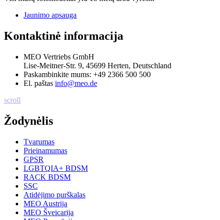
Jaunimo apsauga
Kontaktinė informacija
MEO Vertriebs GmbH
Lise-Meitner-Str. 9, 45699 Herten, Deutschland
Paskambinkite mums:
+49 2366 500 500
El. paštas
info@meo.de
scroll
Žodynėlis
Tvarumas
Prieinamumas
GPSR
LGBTQIA+ BDSM
RACK BDSM
SSC
Atidėjimo purškalas
MEO Austrija
MEO Šveicarija