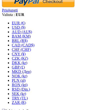
Prisijungti
Valiuta :
EUR
EUR (€)
USD ($)
AUD (AU$)
BAM (KM)
BRL (R$)
CAD (CAD$)
CHF (CHF)
CNY (¥)
CZK (Kč)
DKK (kr)
GBP (£)
MKD (Ден)
NOK (kr)
PLN (zł)
RON (lei)
RSD (Din.)
SEK (kr)
TRY (TL)
ZAR (R)