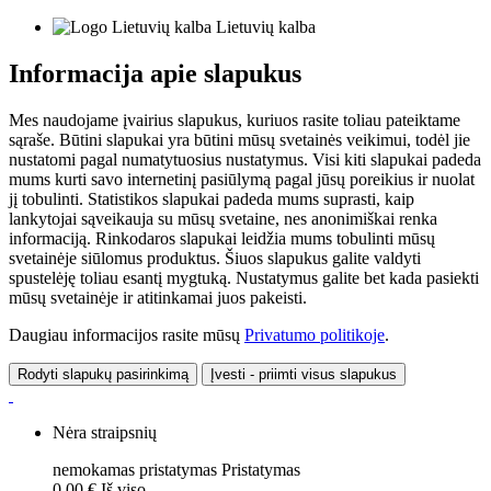
Lietuvių kalba
Informacija apie slapukus
Mes naudojame įvairius slapukus, kuriuos rasite toliau pateiktame
sąraše. Būtini slapukai yra būtini mūsų svetainės veikimui, todėl jie
nustatomi pagal numatytuosius nustatymus. Visi kiti slapukai padeda
mums kurti savo internetinį pasiūlymą pagal jūsų poreikius ir nuolat
jį tobulinti. Statistikos slapukai padeda mums suprasti, kaip
lankytojai sąveikauja su mūsų svetaine, nes anonimiškai renka
informaciją. Rinkodaros slapukai leidžia mums tobulinti mūsų
svetainėje siūlomus produktus. Šiuos slapukus galite valdyti
spustelėję toliau esantį mygtuką. Nustatymus galite bet kada pasiekti
mūsų svetainėje ir atitinkamai juos pakeisti.
Daugiau informacijos rasite mūsų
Privatumo politikoje
.
Rodyti slapukų pasirinkimą
Įvesti - priimti visus slapukus
Nėra straipsnių
nemokamas pristatymas
Pristatymas
0,00 €
Iš viso