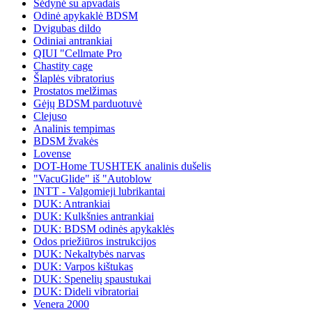
Sėdynė su apvadais
Odinė apykaklė BDSM
Dvigubas dildo
Odiniai antrankiai
QIUI "Cellmate Pro
Chastity cage
Šlaplės vibratorius
Prostatos melžimas
Gėjų BDSM parduotuvė
Clejuso
Analinis tempimas
BDSM žvakės
Lovense
DOT-Home TUSHTEK analinis dušelis
"VacuGlide" iš "Autoblow
INTT - Valgomieji lubrikantai
DUK: Antrankiai
DUK: Kulkšnies antrankiai
DUK: BDSM odinės apykaklės
Odos priežiūros instrukcijos
DUK: Nekaltybės narvas
DUK: Varpos kištukas
DUK: Spenelių spaustukai
DUK: Dideli vibratoriai
Venera 2000