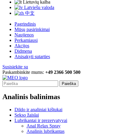
Lietuvių kalba
Latviešu valoda
中文
Pagrindinis
Mūsų pasirinkimai
Naujienos
Perkamiausi
Akcijos
Didmena
Atsisakyti sutarties
Susisiekite su
Paskambinkite mums:
+49 2366 500 500
Paieška
Analinis balinimas
Dildo ir analiniai kištukai
Sekso žaislai
Lubrikantai ir prezervatyvai
Anal Relax Spray
Analinis lubrikantas