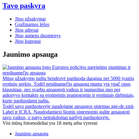
Tavo paskyra
Jūsų užsakymai
Grąžinamos lėšos
Jūsų adresai
Jūsų asmens duomenys
Jūsų kuponai
Jaunimo apsauga
Europos policijos pareigūnų siuntimas ir
nepilnamečių apsauga
Mūsų užsakymų paštu bendrovė parduoda daugiau nei 5000 įvairių
erotinių prekių. Todėl nepilnamečių apsauga mums yra ypač opus
klausimas, nes svarbu apsaugoti vaikus ir jaunuolius nuo per
ankstyvo kontakto su erotinėmis pramogomis ir erotiniais dirbiniais,
kurie parduodami paštu.
Todėl savo parduotuvėje naudojame apsaugos sistemas age-de.xml-
Label ir ICRA. Naudodamiesi šiomis sistemomis galite apsaugoti
savo vaikus, o patys netrukdomai naršyti parduotuvėje.
Visi mūsų fotomodeliai yra 18 metų arba vyresni
Jaunimo apsauga