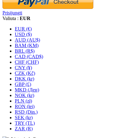
Prisijungti
Valiuta :
EUR
EUR (€)
USD ($)
AUD (AU$)
BAM (KM)
BRL (R$)
CAD (CAD$)
CHF (CHF)
CNY (¥)
CZK (Kč)
DKK (kr)
GBP (£)
MKD (Ден)
NOK (kr)
PLN (zł)
RON (lei)
RSD (Din.)
SEK (kr)
TRY (TL)
ZAR (R)