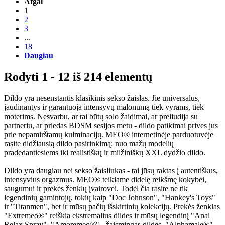
Atgal
1
2
3
...
18
Daugiau
Rodyti 1 - 12 iš 214 elementų
Dildo yra nesenstantis klasikinis sekso žaislas. Jie universalūs,
jaudinantys ir garantuoja intensyvų malonumą tiek vyrams, tiek
moterims. Nesvarbu, ar tai būtų solo žaidimai, ar preliudija su
partneriu, ar priedas BDSM sesijos metu - dildo patikimai prives jus
prie nepamirštamų kulminacijų. MEO® internetinėje parduotuvėje
rasite didžiausią dildo pasirinkimą: nuo mažų modelių
pradedantiesiems iki realistiškų ir milžiniškų XXL dydžio dildo.
Dildo yra daugiau nei sekso žaisliukas - tai jūsų raktas į autentiškus,
intensyvius orgazmus. MEO® teikiame didelę reikšmę kokybei,
saugumui ir prekės ženklų įvairovei. Todėl čia rasite ne tik
legendinių gamintojų, tokių kaip "Doc Johnson", "Hankey's Toys"
ir "Titanmen", bet ir mūsų pačių išskirtinių kolekcijų. Prekės ženklas
"Extremeo®" reiškia ekstremalius dildes ir mūsų legendinį "Anal
Relax Spray", "Amoremeo®" - žaismingas dildes, "Alphamale®" -