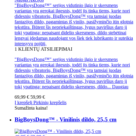
"BigBoysDong™" serijos vidutinio ilgio ir skersmens
variantas yra gerokai ilgesnis, todėl jis tinka tiems, kurie nori
didesnių vibratorių. BigBoysDong™ yra tamsiai juodas
fantazijos dildo, pagamintas iš vinilo, pasižyminčio itin glotnia
tekstūra. Būtent šis nepriekaištingas, lygus paviršius daro jį
tokį ypatingą: nepaisant didelio skersmens, dildo stebėtinai
lengvai įdedamas naudojant vos šiek tiek lubrikanto ir suteikia
intensyvų pojūtį.
1
KLIENTŲ ATSILIEPIMAI
"BigBoysDong™" serijos vidutinio ilgio ir skersmens
variantas yra gerokai ilgesnis, todėl jis tinka tiems, kurie nori
didesnių vibratorių. BigBoysDong™ yra tamsiai juodas
fantazijos dildo, pagamintas iš vinilo, pasižyminčio itin glotnia
tekstūra. Būtent šis nepriekaištingas, lygus paviršius daro jį
tokį ypatingą: nepaisant didelio skersmens, dildo...
Daugiau
69,99 €
59,99 €
Į krepšelį
Pirkinių krepšelis
Sumažinta kaina!
BigBoysDong™ - Vinilinis dildo, 25,5 cm