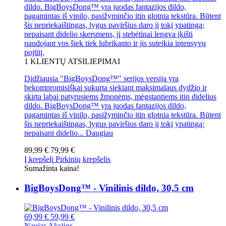
dildo. BigBoysDong™ yra juodas fantazijos dildo,
pagamintas iš vinilo, pasižyminčio itin glotnia tekstūra. Būtent
šis nepriekaištingas, lygus paviršius daro jį tokį ypatingą:
nepaisant didelio skersmens, jį stebėtinai lengva įkišti
naudojant vos šiek tiek lubrikanto ir jis suteikia intensyvų
pojūtį.
1
KLIENTŲ ATSILIEPIMAI
Didžiausia "BigBoysDong™" serijos versija yra
bekompromisiškai sukurta siekiant maksimalaus dydžio ir
skirta labai patyrusiems žmonėms, mėgstantiems itin didelius
dildo. BigBoysDong™ yra juodas fantazijos dildo,
pagamintas iš vinilo, pasižyminčio itin glotnia tekstūra. Būtent
šis nepriekaištingas, lygus paviršius daro jį tokį ypatingą:
nepaisant didelio...
Daugiau
89,99 €
79,99 €
Į krepšelį
Pirkinių krepšelis
Sumažinta kaina!
BigBoysDong™ - Vinilinis dildo, 30,5 cm
69,99 €
59,99 €
Naujas
Akcijos