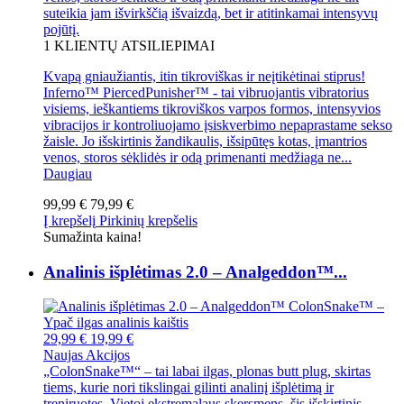
suteikia jam išvirkščią išvaizdą, bet ir atitinkamai intensyvų
pojūtį.
1
KLIENTŲ ATSILIEPIMAI
Kvapą gniaužiantis, itin tikroviškas ir neįtikėtinai stiprus!
Inferno™ PiercedPunisher™ - tai vibruojantis vibratorius
visiems, ieškantiems tikroviškos varpos formos, intensyvios
vibracijos ir kontroliuojamo įsiskverbimo nepaprastame sekso
žaisle. Jo išskirtinis žandikaulis, išsipūtęs kotas, įmantrios
venos, storos sėklidės ir odą primenanti medžiaga ne...
Daugiau
99,99 €
79,99 €
Į krepšelį
Pirkinių krepšelis
Sumažinta kaina!
Analinis išplėtimas 2.0 – Analgeddon™...
29,99 €
19,99 €
Naujas
Akcijos
„ColonSnake™“ – tai labai ilgas, plonas butt plug, skirtas
tiems, kurie nori tikslingai gilinti analinį išplėtimą ir
treniruotes. Vietoj ekstremalaus skersmens, šis išskirtinis