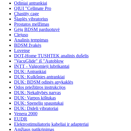
Odiniai antrankiai
QIUI "Cellmate Pro
Chastity cage
Šlaplės vibratorius
Prostatos melžimas
Gėjų BDSM parduotuvė
Clejuso
Analinis tempimas
BDSM žvakės
Lovense
DOT-Home TUSHTEK analinis dušelis
"VacuGlide" iš "Autoblow
INTT - Valgomieji lubrikantai
DUK: Antrankiai
DUK: Kulkšnies antrankiai
DUK: BDSM odinės apykaklės
Odos priežiūros instrukcijos
DUK: Nekaltybės narvas
DUK: Varpos kištukas
DUK: Spenelių spaustukai
DUK: Dideli vibratoriai
Venera 2000
EUDR
Elektrostimuliatorių kabeliai ir adapteriai
Amžiaus patikrinimas