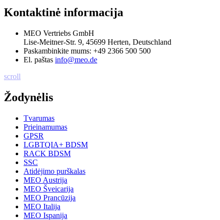
Kontaktinė informacija
MEO Vertriebs GmbH
Lise-Meitner-Str. 9, 45699 Herten, Deutschland
Paskambinkite mums:
+49 2366 500 500
El. paštas
info@meo.de
scroll
Žodynėlis
Tvarumas
Prieinamumas
GPSR
LGBTQIA+ BDSM
RACK BDSM
SSC
Atidėjimo purškalas
MEO Austrija
MEO Šveicarija
MEO Prancūzija
MEO Italija
MEO Ispanija