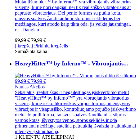
MutantRumbler™ by Inferno™ yra vibruojantis vibratorius
visiems, kurie nori daugiau nei tik realistiško vibratoriaus ar
paprasto vibratoriaus. Dėl penio formos su putliu kotu,
rausvos spalvos žandikauliu ir storomis sėklidėmis bei
medžiagos, kuri atrodo kaip tikra oda, jis veikia jausmingai,
o...
Daugiau
99,99 €
79,99 €
Į krepšelį
Pirkinių krepšelis
Sumažinta kaina!
HeavyHitter™ by Inferno™ - Vibruojantis...
99,99 €
79,99 €
Naujas
Akcijos
Seksualus, realistiškas ir negailestingas įsiskverbimo metu!
"HeavyHitter™ by Inferno™" yra vibruojantis vibratorius
visiems, kurie ieško tikroviškos varpos formos, intensyvios
vibracijos ir visapusiško, kontroliuojamo pojūčio įsiskverbimo
metu. Jo putli forma, rausvos spalvos žandikaulis, stiprus
varpos kotas, išvystytos venos, storos sėklidės ir odą
primenanti medžiaga suteikia patrauklią išvaizdą ir atitinkamai
intensyvią stimuliaciją.
1
KLIENTŲ ATSILIEPIMAI