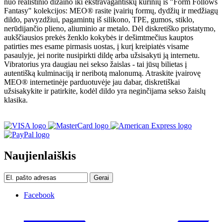
nuo realistinio dizaino iki ekstravagantiškų kūrinių iš "Form Follows
Fantasy" kolekcijos: MEO® rasite įvairių formų, dydžių ir medžiagų
dildo, pavyzdžiui, pagamintų iš silikono, TPE, gumos, stiklo,
nerūdijančio plieno, aliuminio ar metalo. Dėl diskretiško pristatymo,
aukščiausios prekės ženklo kokybės ir dešimtmečius kauptos
patirties mes esame pirmasis uostas, į kurį kreipiatės visame
pasaulyje, jei norite nusipirkti dildę arba užsisakyti ją internetu.
Vibratorius yra daugiau nei sekso žaislas - tai jūsų bilietas į
autentišką kulminaciją ir neribotą malonumą. Atraskite įvairovę
MEO® internetinėje parduotuvėje jau dabar, diskretiškai
užsisakykite ir patirkite, kodėl dildo yra neginčijama sekso žaislų
klasika.
Naujienlaiškis
Gerai
Facebook