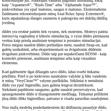
kontroliuojate jūs. Naudojant vandens pagrindo lubrikantą, tokią
kaip "Aquameo®", "Rush-Time" arba "Alphamale Aqua™",
įsiskverbimas yra ypač malonus, saugus ir malonus. Ekstremaliems
žaidimams rekomenduojame mūsų Anal Relax Spray Extremeo®,
kuris atpalaiduoja išangės raumenis ir palengvina net didelių dildžių
įvedimą.
dildės yra erotinė patirtis tiek vyrams, tiek moterims. Moterys patiria
intensyvią vaginalinę ir klitorio stimuliaciją, o vyrai dildes pirmiausia
vertina kaip priedą analiniam tempimui ir prostatos stimuliacijai.
Poros mėgsta naudoti dildes preliudijos metu, naudoti Strap-on, kad
galėtų susikabinti, arba eksperimentuoti su dvigubomis dildėmis
dvigubam įsiskverbimui. Dildo taip pat nepakeičiami BDSM - kaip
kontrolės priemonė, analiniam tempimui arba kaip vizualinis
elementas.
Kad galėtumėte ilgai džiaugtis savo dildo, labai svarbi tinkama
priežiūra. Prieš ir po kiekvieno naudojimo valykite jį šiltu vandeniu
ir mūsų "VeryClean™" valymo purškikliu. Stikliniai ir metaliniai
dildo yra ypač higieniški, juos galima lengvai dezinfekuoti.
Siekdami papildomo saugumo, galite naudoti prezervatyvus, kad
apsaugotumėte dildo ir išsaugotumėte medžiagą. Tinkamai prižiūrint
jūsų dildo išliks higieniškas, patvarus ir visada paruoštas naudojimui.
Nuo mažų modelių pradedantiesiems iki didžiausių pasaulyje dildo,