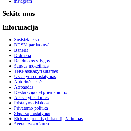
instagram
Sekite mus
Informacija
Susisiekite su
BDSM parduotuvė
Baneris
Didmena
Bendrosios sąlygos
Saugus mokėjimas
Teisė atsisakyti sutarties
Užsakymo pristatymas
Autorinės teisės
Atspaudas
Deklaracija dėl prieinamumo
Atsisakyti sutarties
Pristatymo išlaidos
Privatumo politika
Slapukų nustatymai
Elektros prietaisų ir baterijų šalinimas
Svetainės struktūra