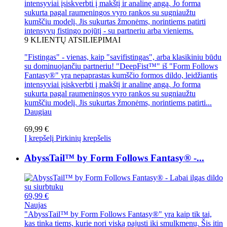
intensyviai įsiskverbti į makštį ir analinę angą. Jo forma
sukurta pagal raumeningos vyro rankos su sugniaužtu
kumščiu modelį. Jis sukurtas žmonėms, norintiems patirti
intensyvų fistingo pojūtį - su partneriu arba vieniems.
9
KLIENTŲ ATSILIEPIMAI
"Fistingas" - vienas, kaip "savifistingas", arba klasikiniu būdu
su dominuojančiu partneriu! "DeepFist™" iš "Form Follows
Fantasy®" yra nepaprastas kumščio formos dildo, leidžiantis
intensyviai įsiskverbti į makštį ir analinę angą. Jo forma
sukurta pagal raumeningos vyro rankos su sugniaužtu
kumščiu modelį. Jis sukurtas žmonėms, norintiems patirti...
Daugiau
69,99 €
Į krepšelį
Pirkinių krepšelis
AbyssTail™ by Form Follows Fantasy® -...
69,99 €
Naujas
"AbyssTail™ by Form Follows Fantasy®" yra kaip tik tai,
kas tinka tiems, kurie nori viską pajusti iki smulkmenų. Šis itin