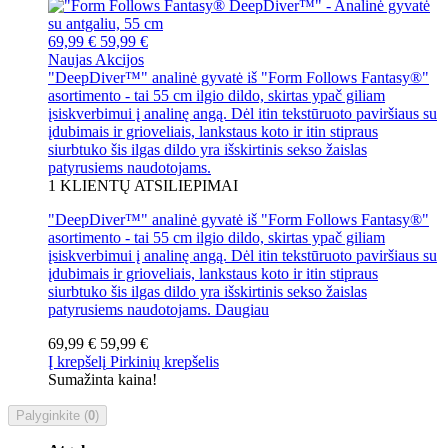
69,99 €
59,99 €
Naujas
Akcijos
"DeepDiver™" analinė gyvatė iš "Form Follows Fantasy®"
asortimento - tai 55 cm ilgio dildo, skirtas ypač giliam
įsiskverbimui į analinę angą. Dėl itin tekstūruoto paviršiaus su
įdubimais ir grioveliais, lankstaus koto ir itin stipraus
siurbtuko šis ilgas dildo yra išskirtinis sekso žaislas
patyrusiems naudotojams.
1
KLIENTŲ ATSILIEPIMAI
"DeepDiver™" analinė gyvatė iš "Form Follows Fantasy®"
asortimento - tai 55 cm ilgio dildo, skirtas ypač giliam
įsiskverbimui į analinę angą. Dėl itin tekstūruoto paviršiaus su
įdubimais ir grioveliais, lankstaus koto ir itin stipraus
siurbtuko šis ilgas dildo yra išskirtinis sekso žaislas
patyrusiems naudotojams.
Daugiau
69,99 €
59,99 €
Į krepšelį
Pirkinių krepšelis
Sumažinta kaina!
Palyginkite (
0
)