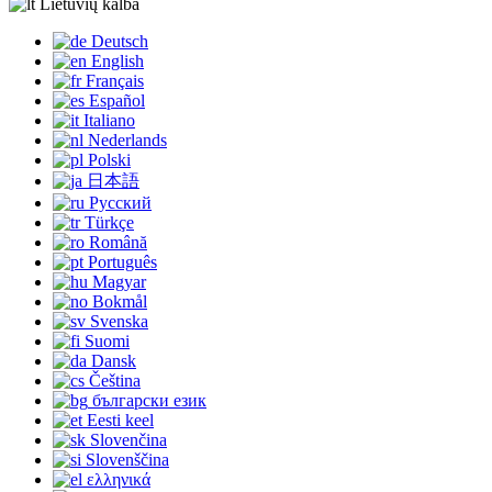
Lietuvių kalba
Deutsch
English
Français
Español
Italiano
Nederlands
Polski
日本語
Русский
Türkçe
Română
Português
Magyar
Bokmål
Svenska
Suomi
Dansk
Čeština
български език
Eesti keel
Slovenčina
Slovenščina
ελληνικά