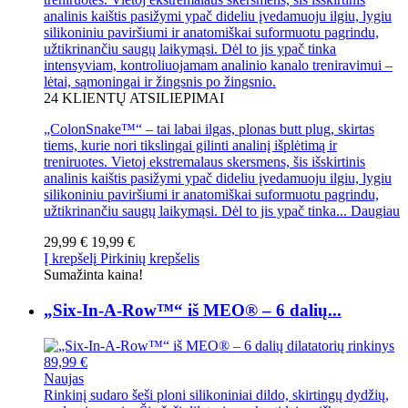
analinis kaištis pasižymi ypač dideliu įvedamuoju ilgiu, lygiu
silikoniniu paviršiumi ir anatomiškai suformuotu pagrindu,
užtikrinančiu saugų laikymąsi. Dėl to jis ypač tinka
intensyviam, kontroliuojamam analinio kanalo treniravimui –
lėtai, sąmoningai ir žingsnis po žingsnio.
24
KLIENTŲ ATSILIEPIMAI
„ColonSnake™“ – tai labai ilgas, plonas butt plug, skirtas
tiems, kurie nori tikslingai gilinti analinį išplėtimą ir
treniruotes. Vietoj ekstremalaus skersmens, šis išskirtinis
analinis kaištis pasižymi ypač dideliu įvedamuoju ilgiu, lygiu
silikoniniu paviršiumi ir anatomiškai suformuotu pagrindu,
užtikrinančiu saugų laikymąsi. Dėl to jis ypač tinka...
Daugiau
29,99 €
19,99 €
Į krepšelį
Pirkinių krepšelis
Sumažinta kaina!
„Six-In-A-Row™“ iš MEO® – 6 dalių...
89,99 €
Naujas
Rinkinį sudaro šeši ploni silikoniniai dildo, skirtingų dydžių,