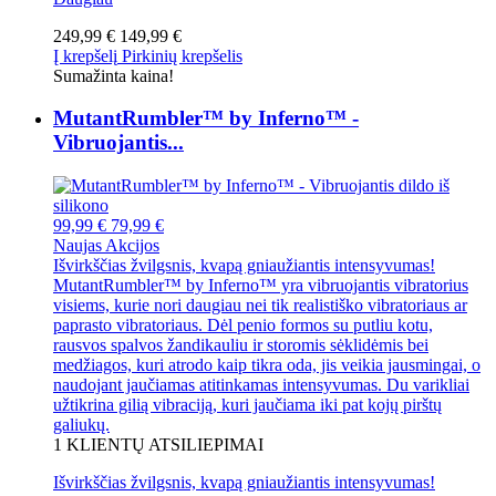
249,99 €
149,99 €
Į krepšelį
Pirkinių krepšelis
Sumažinta kaina!
MutantRumbler™ by Inferno™ -
Vibruojantis...
99,99 €
79,99 €
Naujas
Akcijos
Išvirkščias žvilgsnis, kvapą gniaužiantis intensyvumas!
MutantRumbler™ by Inferno™ yra vibruojantis vibratorius
visiems, kurie nori daugiau nei tik realistiško vibratoriaus ar
paprasto vibratoriaus. Dėl penio formos su putliu kotu,
rausvos spalvos žandikauliu ir storomis sėklidėmis bei
medžiagos, kuri atrodo kaip tikra oda, jis veikia jausmingai, o
naudojant jaučiamas atitinkamas intensyvumas. Du varikliai
užtikrina gilią vibraciją, kuri jaučiama iki pat kojų pirštų
galiukų.
1
KLIENTŲ ATSILIEPIMAI
Išvirkščias žvilgsnis, kvapą gniaužiantis intensyvumas!