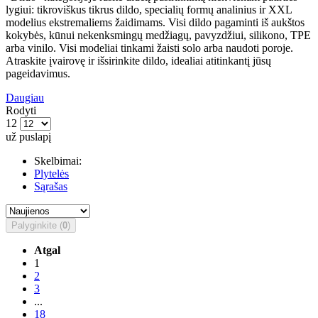
lygiui: tikroviškus tikrus dildo, specialių formų analinius ir XXL
modelius ekstremaliems žaidimams. Visi dildo pagaminti iš aukštos
kokybės, kūnui nekenksmingų medžiagų, pavyzdžiui, silikono, TPE
arba vinilo. Visi modeliai tinkami žaisti solo arba naudoti poroje.
Atraskite įvairovę ir išsirinkite dildo, idealiai atitinkantį jūsų
pageidavimus.
Daugiau
Rodyti
12
už puslapį
Skelbimai:
Plytelės
Sąrašas
Palyginkite (
0
)
Atgal
1
2
3
...
18