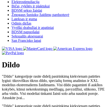
Elektrostimuliacija
Bičai, rykštės ir plaktukai
BDSM sekso žaislai
Žmogaus šuniukų žaidimų parduotuvė
Lateksas ir guma
Odinis diržas
Vyriški drabužiai ir apatiniai
BDSM papuošalai
Seksualūs aksesuarai
San Francisko lapai
Dildo
"Dildo" kategorijoje rasite didelį pasirinkimą kiekvienam patirties
lygiui: tikroviškus tikrus dildo, specialių formų analinius ir XXL
modelius ekstremaliems žaidimams. Visi dildo pagaminti iš aukštos
kokybės, kūnui nekenksmingų medžiagų, pavyzdžiui, silikono, TPE
arba vinilo. Visi modeliai tinkami žaisti solo arba naudoti poroje.
Atraskite įvai...
"Dildo" kategorijoje rasite didelį pasirinkimą kiekvienam patirties