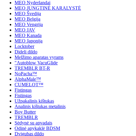
MEO Nyderlandai
MEO JUNGTINĖ KARALYSTĖ
MEO Švedija
MEO Belgija
MEO Vengrija
MEO JAV
MEO Kanada
MEO Japonija
Locktober
Dideli dildo
Melžimo aparatas vyrams
"Autoblow VacuGlide
TREMBLR BT-R
NoPacha™
AlphaMale™
CUMELOT™
Fistingas
Fistingas
Užpakalinis kištukas
Analinis kištukas metalinis
Boy Butter
TREMBLR
Sėdynė su apvadais
Odinė apykaklė BDSM
Dvigubas dildo