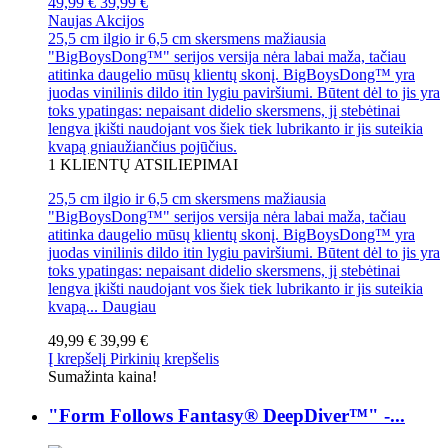
49,99 €
39,99 €
Naujas
Akcijos
25,5 cm ilgio ir 6,5 cm skersmens mažiausia
"BigBoysDong™" serijos versija nėra labai maža, tačiau
atitinka daugelio mūsų klientų skonį. BigBoysDong™ yra
juodas vinilinis dildo itin lygiu paviršiumi. Būtent dėl to jis yra
toks ypatingas: nepaisant didelio skersmens, jį stebėtinai
lengva įkišti naudojant vos šiek tiek lubrikanto ir jis suteikia
kvapą gniaužiančius pojūčius.
1
KLIENTŲ ATSILIEPIMAI
25,5 cm ilgio ir 6,5 cm skersmens mažiausia
"BigBoysDong™" serijos versija nėra labai maža, tačiau
atitinka daugelio mūsų klientų skonį. BigBoysDong™ yra
juodas vinilinis dildo itin lygiu paviršiumi. Būtent dėl to jis yra
toks ypatingas: nepaisant didelio skersmens, jį stebėtinai
lengva įkišti naudojant vos šiek tiek lubrikanto ir jis suteikia
kvapą...
Daugiau
49,99 €
39,99 €
Į krepšelį
Pirkinių krepšelis
Sumažinta kaina!
"Form Follows Fantasy® DeepDiver™" -...