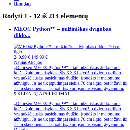
Daugiau
Rodyti 1 - 12 iš 214 elementų
MEO® Python™ – milžiniškas dvigubas
dildo...
249,99 €
149,99 €
Naujas
Akcijos
„Deriesen MEO® Python™“ – tai milžiniškas dildo, kuris
keičia žaidimo taisykles. Šis XXXL dydžio dvigubas dildo
yra aukščiausias pasiekimas dydžio, įspūdžio ir malonumo
atžvilgiu. Jis ne tik įspūdingai siekia 70 cm ilgio, bet ir žavi iki
7 cm skersmeniu – tai patirtis, kuri įsimins visam gyvenimui.
9
KLIENTŲ ATSILIEPIMAI
„Deriesen MEO® Python™“ – tai milžiniškas dildo, kuris
keičia žaidimo taisykles. Šis XXXL dydžio dvigubas dildo
yra aukščiausias pasiekimas dydžio, įspūdžio ir malonumo
atžvilgiu. Jis ne tik įspūdingai siekia 70 cm ilgio, bet ir žavi iki
7 cm skersmeniu – tai patirtis, kuri įsimins visam gyvenimui.
Daugiau