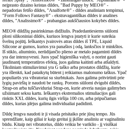
neįprasto dizaino keistas dildes, "Bad Puppy by MEO®" -
nepadorias fetišo dildes, "Analforte®" - dildes analiniam tempimui,
"Form Follows Fantasy®" - ekstravagantiškas dildes ir analines
dildes, "Analissimo®" - prabangias aukščiausios kokybės dildes.
MEO® dildžių pasirinkimas didžiulis. Pradedantiesiems siūlomi
ploni silikoniniai dildės, kuriuos lengva įstatyti ir kurie suteikia
švelnų pojūtį. Ieškantys įvairovės atras dildes iš TPE, Liquid
Silicone ar gumos, kurios yra panašios į odą, lanksčios ir minkštos.
Iš stiklo, aliuminio, nerūdijančio plieno ar metalo pagaminti dildės
yra dar intensyvesni. Juos ypač higieniška valyti, o norint gauti
jaudinantį temperatūros efektą, juos galima kaitinti arba atšaldyti.
Tiksliniam stimuliavimui yra G taško arba prostatos dildžių, kurie
yra išlenkti, kad pataikytų būtent į reikiamus malonumo taškus. Ypač
populiarūs yra vibratoriai su siurbtukais. Juos galima pritvirtinti prie
lygių paviršių ir naudoti be rankų. Poroms siūlomi dvigubi dildės,
Strap-on arba tuščiaviduriai Strap-on, kurie atveria naujas galimybes
užsiimant seksu kartu. Ieškantys ekstremalios stimuliacijos gali
rinktis XXL dildes, kurių ilgis viršija 100 cm, arba pripučiamas
dildes, kurias įdėjus galima individualiai padidinti.
Dildę lengva naudoti ir ji visada prisitaiko prie jūsų tempo. Jūs
sprendžiate, kaip giliai ir kaip greitai jį įkišite analiniu ar vaginaliniu
būdu. Kitaip nei vibratorius, dildo veikia be variklio - jį visiškai