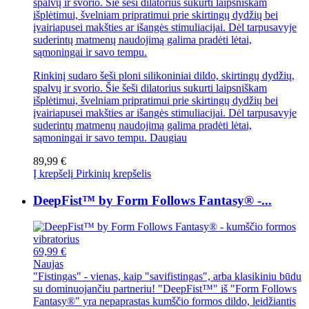
spalvų ir svorio. Šie šeši dilatorius sukurti laipsniškam
išplėtimui, švelniam pripratimui prie skirtingų dydžių bei
įvairiapusei makšties ar išangės stimuliacijai. Dėl tarpusavyje
suderintų matmenų naudojimą galima pradėti lėtai,
sąmoningai ir savo tempu.
Rinkinį sudaro šeši ploni silikoniniai dildo, skirtingų dydžių,
spalvų ir svorio. Šie šeši dilatorius sukurti laipsniškam
išplėtimui, švelniam pripratimui prie skirtingų dydžių bei
įvairiapusei makšties ar išangės stimuliacijai. Dėl tarpusavyje
suderintų matmenų naudojimą galima pradėti lėtai,
sąmoningai ir savo tempu.
Daugiau
89,99 €
Į krepšelį
Pirkinių krepšelis
DeepFist™ by Form Follows Fantasy® -...
69,99 €
Naujas
"Fistingas" - vienas, kaip "savifistingas", arba klasikiniu būdu
su dominuojančiu partneriu! "DeepFist™" iš "Form Follows
Fantasy®" yra nepaprastas kumščio formos dildo, leidžiantis