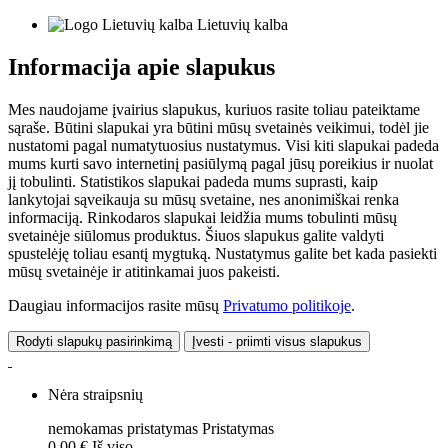
Lietuvių kalba
Informacija apie slapukus
Mes naudojame įvairius slapukus, kuriuos rasite toliau pateiktame
sąraše. Būtini slapukai yra būtini mūsų svetainės veikimui, todėl jie
nustatomi pagal numatytuosius nustatymus. Visi kiti slapukai padeda
mums kurti savo internetinį pasiūlymą pagal jūsų poreikius ir nuolat
jį tobulinti. Statistikos slapukai padeda mums suprasti, kaip
lankytojai sąveikauja su mūsų svetaine, nes anonimiškai renka
informaciją. Rinkodaros slapukai leidžia mums tobulinti mūsų
svetainėje siūlomus produktus. Šiuos slapukus galite valdyti
spustelėję toliau esantį mygtuką. Nustatymus galite bet kada pasiekti
mūsų svetainėje ir atitinkamai juos pakeisti.
Daugiau informacijos rasite mūsų
Privatumo politikoje
.
Rodyti slapukų pasirinkimą
Įvesti - priimti visus slapukus
Nėra straipsnių
nemokamas pristatymas
Pristatymas
0,00 €
Iš viso