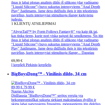
ilgas ir labai plonas analinis dildo iš silikono (dar vadinamo
"Liquid Silicone") buvo sukurtas intensyviems "Anal Depth
Play" žaidimams. Jame dera didžiulis ilgis ir itin tekstūrinis
paviršius, kuris intensyviai stimuliuoja išangę kiekvienu
judesiu.
1
KLIENTŲ ATSILIEPIMAI
"AbyssTail™ by Form Follows Fantasy®" yra kaip tik tai,
kas tinka tiems, kurie nori viską pajusti iki smulkmenų. Šis itin
ilgas ir labai plonas analinis dildo iš silikono (dar vadinamo
"Liquid Silicone") buvo sukurtas intensyviems "Anal Depth
Play" žaidimams. Jame dera didžiulis ilgis ir itin tekstūrinis
paviršius, kuris intensyviai stimuliuoja išangę...
Daugiau
69,99 €
Į krepšelį
Pirkinių krepšelis
BigBoysDong™ - Vinilinis dildo, 34 cm
89,99 €
79,99 €
Naujas
Akcijos
Didžiausia "BigBoysDong™" serijos versija yra
bekompromisiškai sukurta siekiant maksimalaus dydžio ir
skirta labai patyrusiems žmonėms, mėgstantiems itin didelius