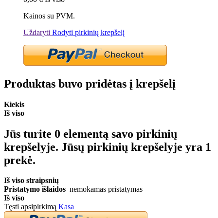
Kainos su PVM.
Uždaryti
Rodyti pirkinių krepšelį
Produktas buvo pridėtas į krepšelį
Kiekis
Iš viso
Jūs turite
0
elementą savo pirkinių
krepšelyje.
Jūsų pirkinių krepšelyje yra 1
prekė.
Iš viso straipsnių
Pristatymo išlaidos
nemokamas pristatymas
Iš viso
Tęsti apsipirkimą
Kasa