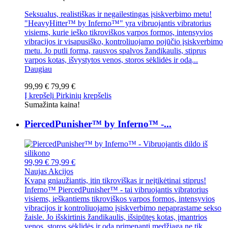
Seksualus, realistiškas ir negailestingas įsiskverbimo metu!
"HeavyHitter™ by Inferno™" yra vibruojantis vibratorius
visiems, kurie ieško tikroviškos varpos formos, intensyvios
vibracijos ir visapusiško, kontroliuojamo pojūčio įsiskverbimo
metu. Jo putli forma, rausvos spalvos žandikaulis, stiprus
varpos kotas, išvystytos venos, storos sėklidės ir odą...
Daugiau
99,99 €
79,99 €
Į krepšelį
Pirkinių krepšelis
Sumažinta kaina!
PiercedPunisher™ by Inferno™ -...
99,99 €
79,99 €
Naujas
Akcijos
Kvapą gniaužiantis, itin tikroviškas ir neįtikėtinai stiprus!
Inferno™ PiercedPunisher™ - tai vibruojantis vibratorius
visiems, ieškantiems tikroviškos varpos formos, intensyvios
vibracijos ir kontroliuojamo įsiskverbimo nepaprastame sekso
žaisle. Jo išskirtinis žandikaulis, išsipūtęs kotas, įmantrios
venos, storos sėklidės ir odą primenanti medžiaga ne tik