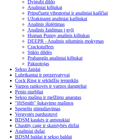
Dvigubi dildo
Analiniai kištukai
Pripučiami vibratoriai ir analiniai kaiščiai
Užrakinami analiniai kaištukai
Analinis išplėtimas
Analinis žaidimas į gylį
Human Puppy analinis kištukas
DEEPR - Analinis giluminis mokymas
Crackstuffers
Stiklo dildės
Prabangūs analiniai kištukai
Pakuotojas
Sekso žaislai
Lubrikantai ir prezervatyvai
Cock Ring ir sėklidžių tempiklis
Varpos rankovės ir varpos dangteliai
Penio siurbliai
Sekso mašina ir melžimo aparatas
"HiSmith" šukavimo mašinos
Spenelių stimuliavimas
Vergystės parduotuvė
BDSM kaukės ir antsnukiai
Chastity cage ir skaistybės diržai
Analiniai dušai
BDSM baldai ir sekso baldai