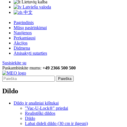
Lietuvių kalba
Latviešu valoda
中文
Pagrindinis
Mūsų pasirinkimai
Naujienos
Perkamiausi
Akcijos
Didmena
Atsisakyti sutarties
Susisiekite su
Paskambinkite mums:
+49 2366 500 500
Paieška
Dildo
Dildo ir analiniai kištukai
"Vac-U-Lock®" priedai
Realistiški dildos
Dildo
Labai dideli dildo (30 cm ir ilgesni)