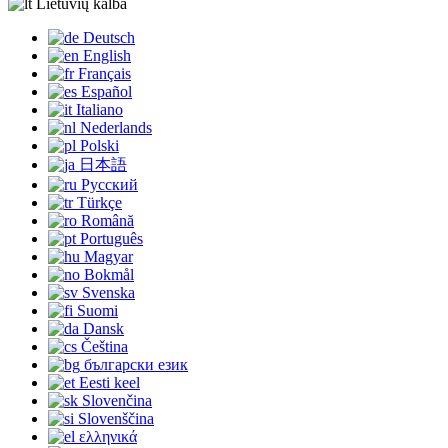
Lietuvių kalba
Deutsch
English
Français
Español
Italiano
Nederlands
Polski
日本語
Русский
Türkçe
Română
Português
Magyar
Bokmål
Svenska
Suomi
Dansk
Čeština
български език
Eesti keel
Slovenčina
Slovenščina
ελληνικά