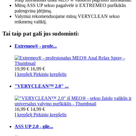
Mūsų ASS UP sekso pagalvėlė ir EXTREMEO purškiklis
palengvina įdėjimą.
Valymui rekomenduojame mūsų VERYCLEAN sekso
reikmenų valiklį.
Tai taip pat gali jus sudominti:
Extremeo® - profe...
19,99 €
16,99 €
Į krepšelį
Pirkinių krepšelis
"VERYCLEAN™ 2.0" ...
16,99 €
14,99 €
Į krepšelį
Pirkinių krepšelis
ASS UP 2.0 - gile...