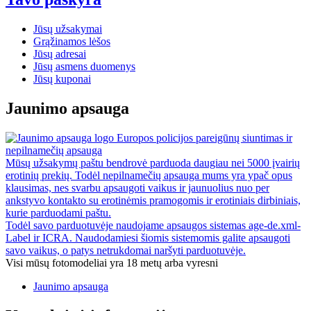
Jūsų užsakymai
Grąžinamos lėšos
Jūsų adresai
Jūsų asmens duomenys
Jūsų kuponai
Jaunimo apsauga
Europos policijos pareigūnų siuntimas ir
nepilnamečių apsauga
Mūsų užsakymų paštu bendrovė parduoda daugiau nei 5000 įvairių
erotinių prekių. Todėl nepilnamečių apsauga mums yra ypač opus
klausimas, nes svarbu apsaugoti vaikus ir jaunuolius nuo per
ankstyvo kontakto su erotinėmis pramogomis ir erotiniais dirbiniais,
kurie parduodami paštu.
Todėl savo parduotuvėje naudojame apsaugos sistemas age-de.xml-
Label ir ICRA. Naudodamiesi šiomis sistemomis galite apsaugoti
savo vaikus, o patys netrukdomai naršyti parduotuvėje.
Visi mūsų fotomodeliai yra 18 metų arba vyresni
Jaunimo apsauga