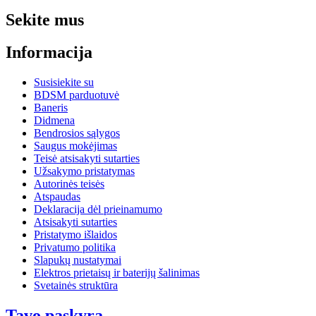
Sekite mus
Informacija
Susisiekite su
BDSM parduotuvė
Baneris
Didmena
Bendrosios sąlygos
Saugus mokėjimas
Teisė atsisakyti sutarties
Užsakymo pristatymas
Autorinės teisės
Atspaudas
Deklaracija dėl prieinamumo
Atsisakyti sutarties
Pristatymo išlaidos
Privatumo politika
Slapukų nustatymai
Elektros prietaisų ir baterijų šalinimas
Svetainės struktūra
Tavo paskyra