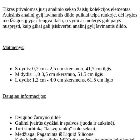
Tikras privalomas jūsų analinio sekso žaislų kolekcijos elementas.
Auksinis analinį gylį lavinantis dildo puikiai telpa rankoje, dėl lygios
medžiagos jį ypač lengva įkišti, o vyrai ar moterys gali patys
nuspręsti, kaip giliai gali įsiskverbti analinį gylį lavinantis dildo.
Matmenys:
S dydis: 0,7 cm - 2,5 cm skersmuo, 41,5 cm ilgis
M dydis: 1,0-3,5 cm skersmuo, 51,5 cm ilgis
L dydis: 1,2 cm - 4,0 cm skersmens, 61,5 cm ilgio
Daugiau informacijos:
Dvigubo žarnyno dildė
Galimi įvairūs dydžiai ir spalvos (juoda ir auksinė).
Turi siurbtuką "laisvų rankų" solo seksui.
Medžiaga: Pagaminta iš Liquid Silicone
Kaip lubrikantas tinka MEO ® vandens pagrindo lubrikantai.