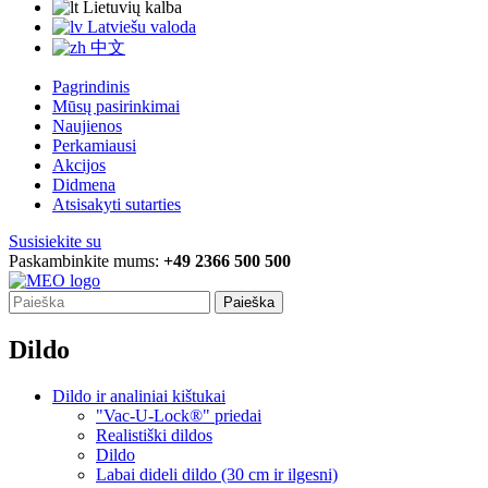
Lietuvių kalba
Latviešu valoda
中文
Pagrindinis
Mūsų pasirinkimai
Naujienos
Perkamiausi
Akcijos
Didmena
Atsisakyti sutarties
Susisiekite su
Paskambinkite mums:
+49 2366 500 500
Paieška
Dildo
Dildo ir analiniai kištukai
"Vac-U-Lock®" priedai
Realistiški dildos
Dildo
Labai dideli dildo (30 cm ir ilgesni)