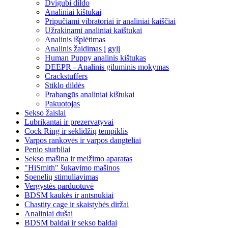
Dvigubi dildo
Analiniai kištukai
Pripučiami vibratoriai ir analiniai kaiščiai
Užrakinami analiniai kaištukai
Analinis išplėtimas
Analinis žaidimas į gylį
Human Puppy analinis kištukas
DEEPR - Analinis giluminis mokymas
Crackstuffers
Stiklo dildės
Prabangūs analiniai kištukai
Pakuotojas
Sekso žaislai
Lubrikantai ir prezervatyvai
Cock Ring ir sėklidžių tempiklis
Varpos rankovės ir varpos dangteliai
Penio siurbliai
Sekso mašina ir melžimo aparatas
"HiSmith" šukavimo mašinos
Spenelių stimuliavimas
Vergystės parduotuvė
BDSM kaukės ir antsnukiai
Chastity cage ir skaistybės diržai
Analiniai dušai
BDSM baldai ir sekso baldai