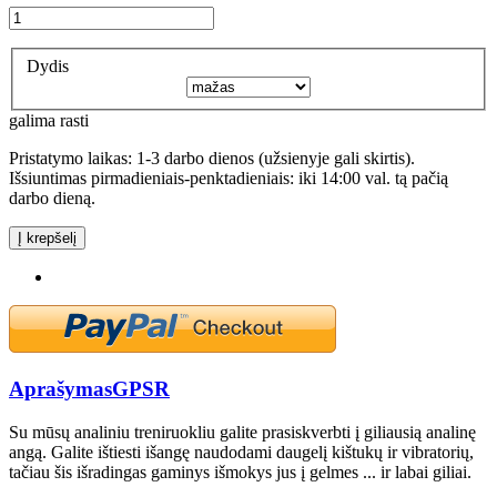
Dydis
galima rasti
Pristatymo laikas: 1-3 darbo dienos (užsienyje gali skirtis).
Išsiuntimas pirmadieniais-penktadieniais: iki 14:00 val. tą pačią
darbo dieną.
Į krepšelį
Aprašymas
GPSR
Su mūsų analiniu treniruokliu galite prasiskverbti į giliausią analinę
angą. Galite ištiesti išangę naudodami daugelį kištukų ir vibratorių,
tačiau šis išradingas gaminys išmokys jus į gelmes ... ir labai giliai.