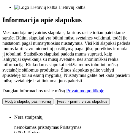
Lietuvių kalba
Informacija apie slapukus
Mes naudojame įvairius slapukus, kuriuos rasite toliau pateiktame
sąraše. Būtini slapukai yra būtini mūsų svetainės veikimui, todėl jie
nustatomi pagal numatytuosius nustatymus. Visi kiti slapukai padeda
mums kurti savo internetinį pasiūlymą pagal jūsų poreikius ir nuolat
jį tobulinti. Statistikos slapukai padeda mums suprasti, kaip
lankytojai sąveikauja su mūsų svetaine, nes anonimiškai renka
informaciją. Rinkodaros slapukai leidžia mums tobulinti mūsų
svetainėje siūlomus produktus. Šiuos slapukus galite valdyti
spustelėję toliau esantį mygtuką. Nustatymus galite bet kada pasiekti
mūsų svetainėje ir atitinkamai juos pakeisti.
Daugiau informacijos rasite mūsų
Privatumo politikoje
.
Rodyti slapukų pasirinkimą
Įvesti - priimti visus slapukus
Nėra straipsnių
nemokamas pristatymas
Pristatymas
0,00 €
Iš viso