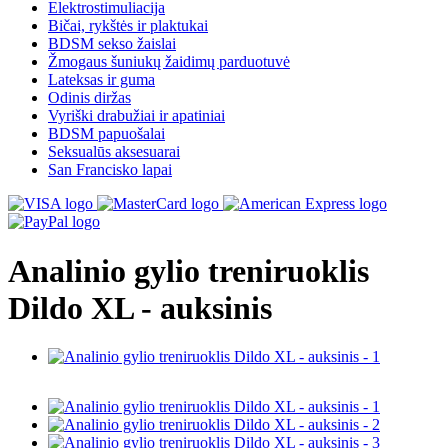
Elektrostimuliacija
Bičai, rykštės ir plaktukai
BDSM sekso žaislai
Žmogaus šuniukų žaidimų parduotuvė
Lateksas ir guma
Odinis diržas
Vyriški drabužiai ir apatiniai
BDSM papuošalai
Seksualūs aksesuarai
San Francisko lapai
Analinio gylio treniruoklis
Dildo XL - auksinis