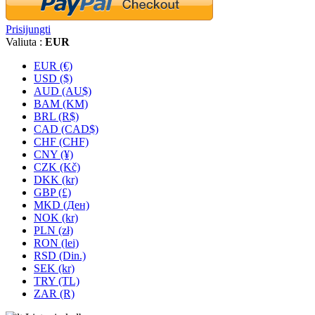
Prisijungti
Valiuta :
EUR
EUR (€)
USD ($)
AUD (AU$)
BAM (KM)
BRL (R$)
CAD (CAD$)
CHF (CHF)
CNY (¥)
CZK (Kč)
DKK (kr)
GBP (£)
MKD (Ден)
NOK (kr)
PLN (zł)
RON (lei)
RSD (Din.)
SEK (kr)
TRY (TL)
ZAR (R)