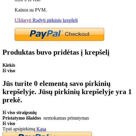
Kainos su PVM.
Uždaryti
Rodyti pirkinių krepšelį
Produktas buvo pridėtas į krepšelį
Kiekis
Iš viso
Jūs turite
0
elementą savo pirkinių
krepšelyje.
Jūsų pirkinių krepšelyje yra 1
prekė.
Iš viso straipsnių
Pristatymo išlaidos
nemokamas pristatymas
Iš viso
Tęsti apsipirkimą
Kasa