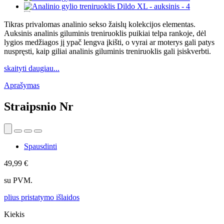
Tikras privalomas analinio sekso žaislų kolekcijos elementas.
Auksinis analinis giluminis treniruoklis puikiai telpa rankoje, dėl
lygios medžiagos jį ypač lengva įkišti, o vyrai ar moterys gali patys
nuspręsti, kaip giliai analinis giluminis treniruoklis gali įsiskverbti.
skaityti daugiau...
Aprašymas
Straipsnio Nr
Spausdinti
49,99 €
su PVM.
plius pristatymo išlaidos
Kiekis