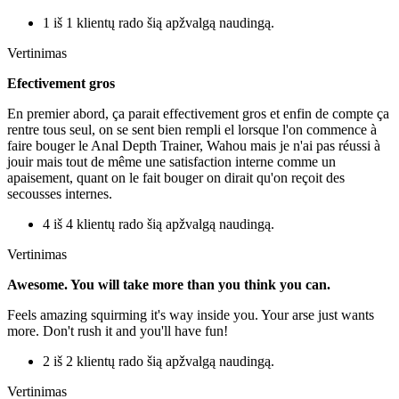
1 iš 1 klientų rado šią apžvalgą naudingą.
Vertinimas
Efectivement gros
En premier abord, ça parait effectivement gros et enfin de compte ça
rentre tous seul, on se sent bien rempli el lorsque l'on commence à
faire bouger le Anal Depth Trainer, Wahou mais je n'ai pas réussi à
jouir mais tout de même une satisfaction interne comme un
apaisement, quant on le fait bouger on dirait qu'on reçoit des
secousses internes.
4 iš 4 klientų rado šią apžvalgą naudingą.
Vertinimas
Awesome. You will take more than you think you can.
Feels amazing squirming it's way inside you. Your arse just wants
more. Don't rush it and you'll have fun!
2 iš 2 klientų rado šią apžvalgą naudingą.
Vertinimas