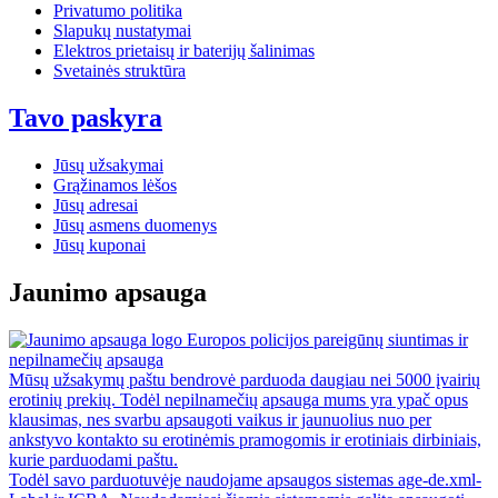
Privatumo politika
Slapukų nustatymai
Elektros prietaisų ir baterijų šalinimas
Svetainės struktūra
Tavo paskyra
Jūsų užsakymai
Grąžinamos lėšos
Jūsų adresai
Jūsų asmens duomenys
Jūsų kuponai
Jaunimo apsauga
Europos policijos pareigūnų siuntimas ir
nepilnamečių apsauga
Mūsų užsakymų paštu bendrovė parduoda daugiau nei 5000 įvairių
erotinių prekių. Todėl nepilnamečių apsauga mums yra ypač opus
klausimas, nes svarbu apsaugoti vaikus ir jaunuolius nuo per
ankstyvo kontakto su erotinėmis pramogomis ir erotiniais dirbiniais,
kurie parduodami paštu.
Todėl savo parduotuvėje naudojame apsaugos sistemas age-de.xml-