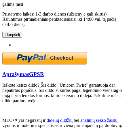
galima rasti
Pristatymo laikas: 1-3 darbo dienos (užsienyje gali skirtis).
Išsiuntimas pirmadieniais-penktadieniais: iki 14:00 val. tą pačią
darbo dieną.
Į krepšelį
Aprašymas
GPSR
Ieškote keisto dildo? Šis dildo "Unicorn Twist" garantuoja dar
nepatirtus pojūčius. Šis dildo sukurtas pagal legendinio vienaragio
ragą ir yra lenktos formos, kurio skersmuo didėja. Išskirkite mūsų
dildo parduotuvėje.
MEO™ yra neįprastų ir
didelių dildžių
bei
analinių sekso žaislų
vyrams ir moterims specialistas ir viena pirmaujančių parduotuvių.