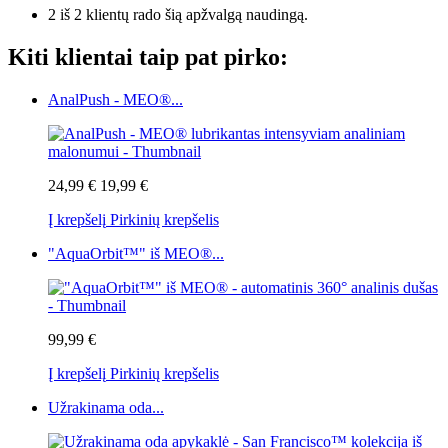
2 iš 2 klientų rado šią apžvalgą naudingą.
Kiti klientai taip pat pirko:
AnalPush - MEO®...
24,99 €
19,99 €
Į krepšelį
Pirkinių krepšelis
"AquaOrbit™" iš MEO®...
99,99 €
Į krepšelį
Pirkinių krepšelis
Užrakinama oda...