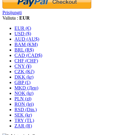
Prisijungti
Valiuta :
EUR
EUR (€)
USD ($)
AUD (AU$)
BAM (KM)
BRL (R$)
CAD (CAD$)
CHF (CHF)
CNY (¥)
CZK (Kč)
DKK (kr)
GBP (£)
MKD (Ден)
NOK (kr)
PLN (zł)
RON (lei)
RSD (Din.)
SEK (kr)
TRY (TL)
ZAR (R)