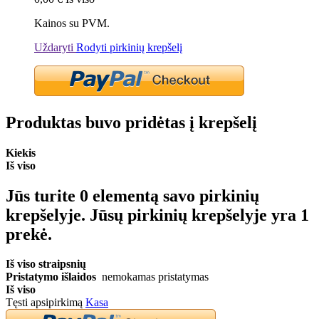
Kainos su PVM.
Uždaryti
Rodyti pirkinių krepšelį
Produktas buvo pridėtas į krepšelį
Kiekis
Iš viso
Jūs turite
0
elementą savo pirkinių
krepšelyje.
Jūsų pirkinių krepšelyje yra 1
prekė.
Iš viso straipsnių
Pristatymo išlaidos
nemokamas pristatymas
Iš viso
Tęsti apsipirkimą
Kasa