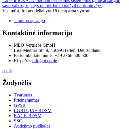
Label ir ICRA. Naudodamiesi šiomis sistemomis galite apsaugoti
savo vaikus, o patys netrukdomai naršyti parduotuvėje.
Visi mūsų fotomodeliai yra 18 metų arba vyresni
Jaunimo apsauga
Kontaktinė informacija
MEO Vertriebs GmbH
Lise-Meitner-Str. 9, 45699 Herten, Deutschland
Paskambinkite mums:
+49 2366 500 500
El. paštas
info@meo.de
scroll
Žodynėlis
Tvarumas
Prieinamumas
GPSR
LGBTQIA+ BDSM
RACK BDSM
SSC
Atidėjimo purškalas