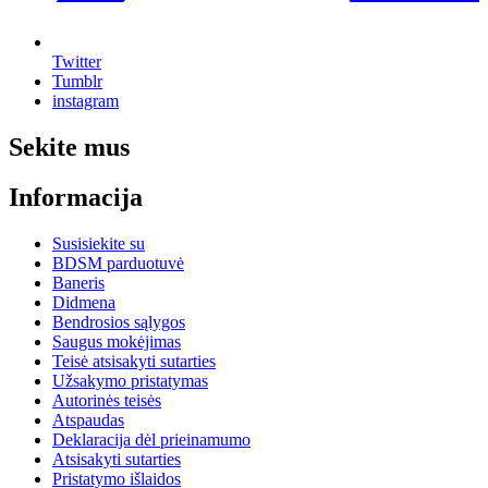
Twitter
Tumblr
instagram
Sekite mus
Informacija
Susisiekite su
BDSM parduotuvė
Baneris
Didmena
Bendrosios sąlygos
Saugus mokėjimas
Teisė atsisakyti sutarties
Užsakymo pristatymas
Autorinės teisės
Atspaudas
Deklaracija dėl prieinamumo
Atsisakyti sutarties
Pristatymo išlaidos