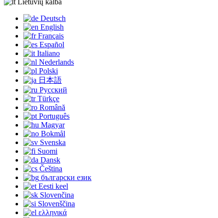
Lietuvių kalba
Deutsch
English
Français
Español
Italiano
Nederlands
Polski
日本語
Русский
Türkçe
Română
Português
Magyar
Bokmål
Svenska
Suomi
Dansk
Čeština
български език
Eesti keel
Slovenčina
Slovenščina
ελληνικά