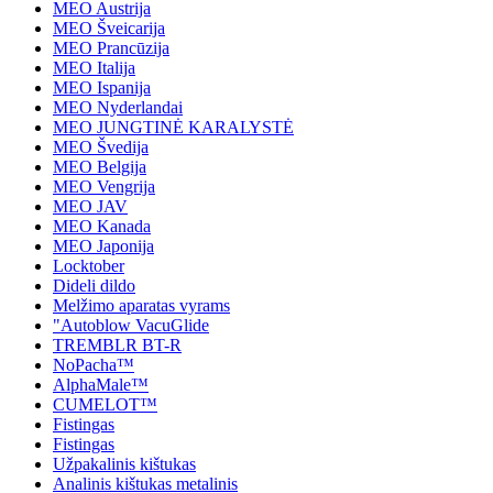
MEO Austrija
MEO Šveicarija
MEO Prancūzija
MEO Italija
MEO Ispanija
MEO Nyderlandai
MEO JUNGTINĖ KARALYSTĖ
MEO Švedija
MEO Belgija
MEO Vengrija
MEO JAV
MEO Kanada
MEO Japonija
Locktober
Dideli dildo
Melžimo aparatas vyrams
"Autoblow VacuGlide
TREMBLR BT-R
NoPacha™
AlphaMale™
CUMELOT™
Fistingas
Fistingas
Užpakalinis kištukas
Analinis kištukas metalinis