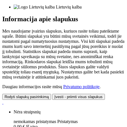
Lietuvių kalba
Informacija apie slapukus
Mes naudojame įvairius slapukus, kuriuos rasite toliau pateiktame
sąraše. Būtini slapukai yra būtini mūsų svetainės veikimui, todėl jie
nustatomi pagal numatytuosius nustatymus. Visi kiti slapukai padeda
mums kurti savo internetinį pasiūlymą pagal jūsų poreikius ir nuolat
jį tobulinti. Statistikos slapukai padeda mums suprasti, kaip
lankytojai sąveikauja su mūsų svetaine, nes anonimiškai renka
informaciją. Rinkodaros slapukai leidžia mums tobulinti mūsų
svetainėje siūlomus produktus. Šiuos slapukus galite valdyti
spustelėję toliau esantį mygtuką. Nustatymus galite bet kada pasiekti
mūsų svetainėje ir atitinkamai juos pakeisti.
Daugiau informacijos rasite mūsų
Privatumo politikoje
.
Rodyti slapukų pasirinkimą
Įvesti - priimti visus slapukus
Nėra straipsnių
nemokamas pristatymas
Pristatymas
0,00 €
Iš viso