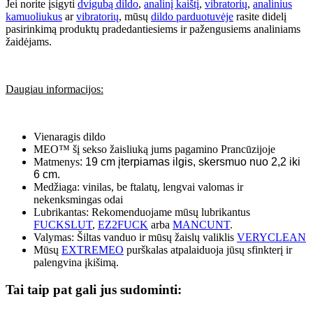
Jei norite įsigyti
dvigubą dildo
,
analinį kaištį
,
vibratorių
,
analinius
kamuoliukus
ar
vibratorių
, mūsų
dildo parduotuvėje
rasite didelį
pasirinkimą produktų pradedantiesiems ir pažengusiems analiniams
žaidėjams.
Daugiau informacijos:
Vienaragis dildo
MEO™ šį sekso žaisliuką jums pagamino Prancūzijoje
Matmenys
: 19 cm įterpiamas ilgis, skersmuo nuo 2,2 iki
6 cm.
Medžiaga: vinilas, be ftalatų, lengvai valomas ir
nekenksmingas odai
Lubrikantas: Rekomenduojame mūsų lubrikantus
FUCKSLUT
,
EZ2FUCK
arba
MANCUNT
.
Valymas: Šiltas vanduo ir mūsų žaislų valiklis
VERYCLEAN
Mūsų
EXTREMEO
purškalas atpalaiduoja jūsų sfinkterį ir
palengvina įkišimą.
Tai taip pat gali jus sudominti: