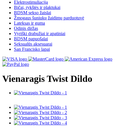
Elektrostimuliacija
Bičai, rykštės ir plaktukai
BDSM sekso žaislai
Žmogaus šuniukų žaidimų parduotuvė
Lateksas ir guma
Odinis diržas
Vyriški drabužiai ir apatiniai
BDSM papuošalai
Seksualūs aksesuarai
San Francisko lapai
Vienaragis Twist Dildo