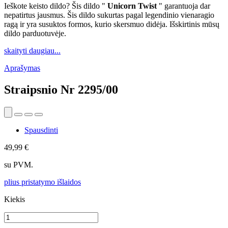
Ieškote keisto dildo? Šis dildo "
Unicorn Twist
" garantuoja dar
nepatirtus jausmus. Šis dildo sukurtas pagal legendinio vienaragio
ragą ir yra susuktos formos, kurio skersmuo didėja. Išskirtinis mūsų
dildo parduotuvėje.
skaityti daugiau...
Aprašymas
Straipsnio Nr
2295/00
Spausdinti
49,99 €
su PVM.
plius pristatymo išlaidos
Kiekis