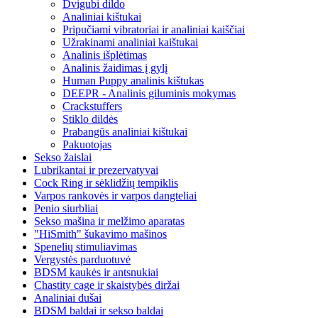
Dvigubi dildo
Analiniai kištukai
Pripučiami vibratoriai ir analiniai kaiščiai
Užrakinami analiniai kaištukai
Analinis išplėtimas
Analinis žaidimas į gylį
Human Puppy analinis kištukas
DEEPR - Analinis giluminis mokymas
Crackstuffers
Stiklo dildės
Prabangūs analiniai kištukai
Pakuotojas
Sekso žaislai
Lubrikantai ir prezervatyvai
Cock Ring ir sėklidžių tempiklis
Varpos rankovės ir varpos dangteliai
Penio siurbliai
Sekso mašina ir melžimo aparatas
"HiSmith" šukavimo mašinos
Spenelių stimuliavimas
Vergystės parduotuvė
BDSM kaukės ir antsnukiai
Chastity cage ir skaistybės diržai
Analiniai dušai
BDSM baldai ir sekso baldai