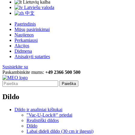
Lietuvių kalba
Latviešu valoda
中文
Pagrindinis
Mūsų pasirinkimai
Naujienos
Perkamiausi
Akcijos
Didmena
Atsisakyti sutarties
Susisiekite su
Paskambinkite mums:
+49 2366 500 500
Paieška
Dildo
Dildo ir analiniai kištukai
"Vac-U-Lock®" priedai
Realistiški dildos
Dildo
Labai dideli dildo (30 cm ir ilgesni)