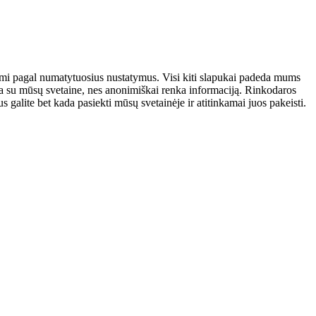
atomi pagal numatytuosius nustatymus. Visi kiti slapukai padeda mums
auja su mūsų svetaine, nes anonimiškai renka informaciją. Rinkodaros
galite bet kada pasiekti mūsų svetainėje ir atitinkamai juos pakeisti.