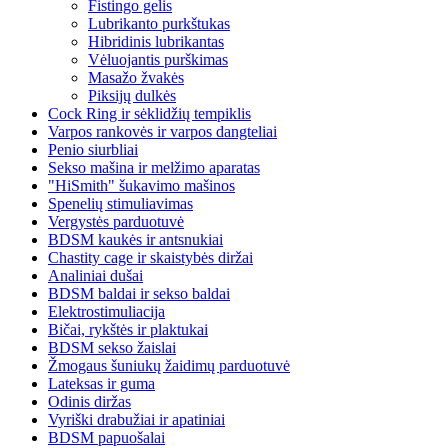
Fistingo gelis
Lubrikanto purkštukas
Hibridinis lubrikantas
Vėluojantis purškimas
Masažo žvakės
Piksijų dulkės
Cock Ring ir sėklidžių tempiklis
Varpos rankovės ir varpos dangteliai
Penio siurbliai
Sekso mašina ir melžimo aparatas
"HiSmith" šukavimo mašinos
Spenelių stimuliavimas
Vergystės parduotuvė
BDSM kaukės ir antsnukiai
Chastity cage ir skaistybės diržai
Analiniai dušai
BDSM baldai ir sekso baldai
Elektrostimuliacija
Bičai, rykštės ir plaktukai
BDSM sekso žaislai
Žmogaus šuniukų žaidimų parduotuvė
Lateksas ir guma
Odinis diržas
Vyriški drabužiai ir apatiniai
BDSM papuošalai