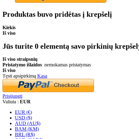
Produktas buvo pridėtas į krepšelį
Kiekis
Iš viso
Jūs turite
0
elementą savo pirkinių krepšel
Iš viso straipsnių
Pristatymo išlaidos
nemokamas pristatymas
Iš viso
Tęsti apsipirkimą
Kasa
Prisijungti
Valiuta :
EUR
EUR (€)
USD ($)
AUD (AU$)
BAM (KM)
BRL (R$)