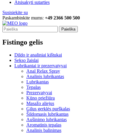
Atsisakyti sutarties
Susisiekite su
Paskambinkite mums:
+49 2366 500 500
Paieška
Fistingo gelis
Dildo ir analiniai kištukai
Sekso žaislai
Lubrikantai ir prezervatyvai
Anal Relax Spray
Analinis lubrikantas
Lubrikantas
Tepalas
Prezervatyvai
Kūno priežiūra
Masažo aliejus
Gilus gerklės purškalas
Šildomasis lubrikantas
Aušinimo lubrikantas
Aromatinis tepalas
Analinis balinimas