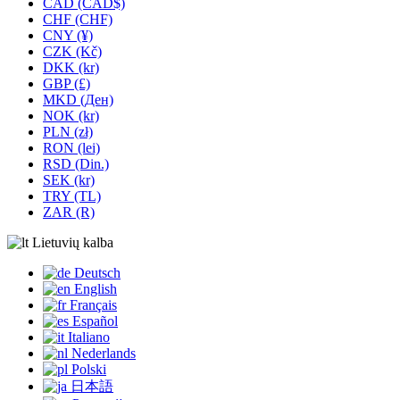
CAD (CAD$)
CHF (CHF)
CNY (¥)
CZK (Kč)
DKK (kr)
GBP (£)
MKD (Ден)
NOK (kr)
PLN (zł)
RON (lei)
RSD (Din.)
SEK (kr)
TRY (TL)
ZAR (R)
Lietuvių kalba
Deutsch
English
Français
Español
Italiano
Nederlands
Polski
日本語