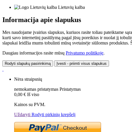
Lietuvių kalba
Informacija apie slapukus
Mes naudojame įvairius slapukus, kuriuos rasite toliau pateiktame sąr
kurti savo internetinį pasiūlymą pagal jūsų poreikius ir nuolat jį tob
slapukai leidžia mums tobulinti mūsų svetainėje siūlomus produktus. Ši
Daugiau informacijos rasite mūsų
Privatumo politikoje
.
Rodyti slapukų pasirinkimą
Įvesti - priimti visus slapukus
Nėra straipsnių
nemokamas pristatymas
Pristatymas
0,00 €
Iš viso
Kainos su PVM.
Uždaryti
Rodyti pirkinių krepšelį