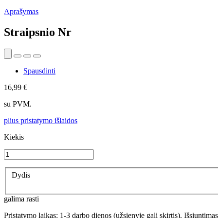
Aprašymas
Straipsnio Nr
Spausdinti
16,99 €
su PVM.
plius pristatymo išlaidos
Kiekis
Dydis
galima rasti
Pristatymo laikas: 1-3 darbo dienos (užsienyje gali skirtis). Išsiuntima