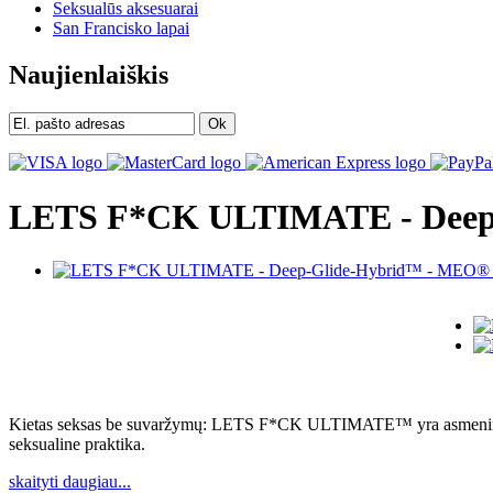
Seksualūs aksesuarai
San Francisko lapai
Naujienlaiškis
Ok
LETS F*CK ULTIMATE - Deep-
Kietas seksas be suvaržymų: LETS F*CK ULTIMATE™ yra asmeninis lub
seksualine praktika.
skaityti daugiau...