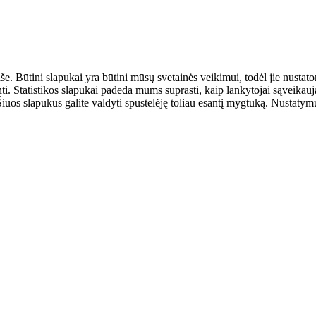
aše. Būtini slapukai yra būtini mūsų svetainės veikimui, todėl jie nust
ulinti. Statistikos slapukai padeda mums suprasti, kaip lankytojai sąveik
uos slapukus galite valdyti spustelėję toliau esantį mygtuką. Nustatymus 