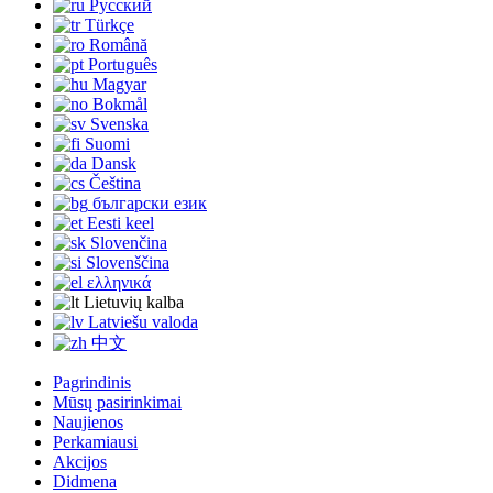
Русский
Türkçe
Română
Português
Magyar
Bokmål
Svenska
Suomi
Dansk
Čeština
български език
Eesti keel
Slovenčina
Slovenščina
ελληνικά
Lietuvių kalba
Latviešu valoda
中文
Pagrindinis
Mūsų pasirinkimai
Naujienos
Perkamiausi
Akcijos
Didmena