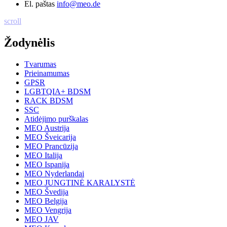
El. paštas
info@meo.de
scroll
Žodynėlis
Tvarumas
Prieinamumas
GPSR
LGBTQIA+ BDSM
RACK BDSM
SSC
Atidėjimo purškalas
MEO Austrija
MEO Šveicarija
MEO Prancūzija
MEO Italija
MEO Ispanija
MEO Nyderlandai
MEO JUNGTINĖ KARALYSTĖ
MEO Švedija
MEO Belgija
MEO Vengrija
MEO JAV