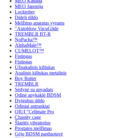
MEO Kanada
MEO Japonija
Locktober
Dideli dildo
Melžimo aparatas vyrams
"Autoblow VacuGlide
TREMBLR BT-R
NoPacha™
AlphaMale™
CUMELOT™
Fistingas
Fistingas
Užpakalinis kištukas
Analinis kištukas metalinis
Boy Butter
TREMBLR
Sėdynė su apvadais
Odinė apykaklė BDSM
Dvigubas dildo
Odiniai antrankiai
QIUI "Cellmate Pro
Chastity cage
Šlaplės vibratorius
Prostatos melžimas
Gėjų BDSM parduotuvė