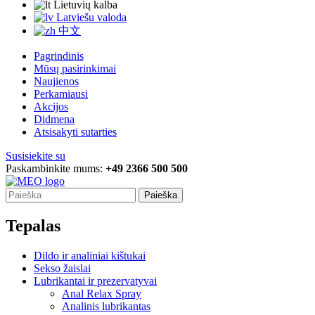
Lietuvių kalba
Latviešu valoda
中文
Pagrindinis
Mūsų pasirinkimai
Naujienos
Perkamiausi
Akcijos
Didmena
Atsisakyti sutarties
Susisiekite su
Paskambinkite mums:
+49 2366 500 500
Paieška
Tepalas
Dildo ir analiniai kištukai
Sekso žaislai
Lubrikantai ir prezervatyvai
Anal Relax Spray
Analinis lubrikantas