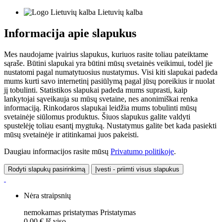
Lietuvių kalba
Informacija apie slapukus
Mes naudojame įvairius slapukus, kuriuos rasite toliau pateiktame
sąraše. Būtini slapukai yra būtini mūsų svetainės veikimui, todėl jie
nustatomi pagal numatytuosius nustatymus. Visi kiti slapukai padeda
mums kurti savo internetinį pasiūlymą pagal jūsų poreikius ir nuolat
jį tobulinti. Statistikos slapukai padeda mums suprasti, kaip
lankytojai sąveikauja su mūsų svetaine, nes anonimiškai renka
informaciją. Rinkodaros slapukai leidžia mums tobulinti mūsų
svetainėje siūlomus produktus. Šiuos slapukus galite valdyti
spustelėję toliau esantį mygtuką. Nustatymus galite bet kada pasiekti
mūsų svetainėje ir atitinkamai juos pakeisti.
Daugiau informacijos rasite mūsų
Privatumo politikoje
.
Rodyti slapukų pasirinkimą
Įvesti - priimti visus slapukus
Nėra straipsnių
nemokamas pristatymas
Pristatymas
0,00 €
Iš viso