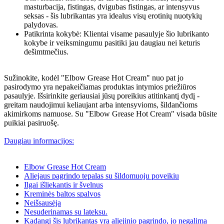
masturbacija, fistingas, dvigubas fistingas, ar intensyvus
seksas - šis lubrikantas yra idealus visų erotinių nuotykių
palydovas.
Patikrinta kokybė: Klientai visame pasaulyje šio lubrikanto
kokybe ir veiksmingumu pasitiki jau daugiau nei keturis
dešimtmečius.
Sužinokite, kodėl "Elbow Grease Hot Cream" nuo pat jo
pasirodymo yra nepakeičiamas produktas intymios priežiūros
pasaulyje. Išsirinkite geriausiai jūsų poreikius atitinkantį dydį -
greitam naudojimui keliaujant arba intensyvioms, šildančioms
akimirkoms namuose. Su "Elbow Grease Hot Cream" visada būsite
puikiai pasiruošę.
Daugiau informacijos:
Elbow Grease Hot Cream
Aliejaus pagrindo tepalas su šildomuoju poveikiu
Ilgai išliekantis ir švelnus
Kreminės baltos spalvos
Neišsausėja
Nesuderinamas su lateksu.
Kadangi šis lubrikantas yra aliejinio pagrindo, jo negalima