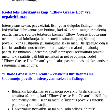
Kodėl toks lubrikantas kaip "Elbow Grease Hot" yra
nepakeičiamas:
Intensyvaus sekso, pavyzdžiui, fistingo ar dvigubo fistingo, metu
kokybiškas lubrikantas yra būtinas, kad užtikrintų saugią ir malonią
patirtį. Tirštos, sodrios tekstūros kremas "Elbow Grease Hot Cream"
ne tik puikiai lubrikuoja, bet ir suteikia stimuliuojantį šildantį
poveikį, kuris sustiprina jausmingumą sekso metu. Jis apsaugo odą ir
jautrius audinius nuo trinties ir kartu suteikia malonią, malonią
patirtį. Be tinkamo lubrikanto, ypač intensyvių seksualinių praktikų
metu, tokia patirtis gali būti nemaloni ar net pavojinga. Todėl
"Elbow Grease Hot Cream" yra idealus pasirinkimas, užtikrinantis ir
saugumą, ir malonumą.
"Elbow Grease Hot Cream" - klasikinis lubrikantas su
šildomuoju poveikiu intensyviam seksui ir fistingui
Ilgalaikis lubrikantas su šildančiu poveikiu: tiršta kreminė
tekstūra užtikrina, kad "Elbow Grease Hot Cream" neišdžiūtų
net intensyviausių seansų metu, o šildantis poveikis suteikia
papildomą stimuliaciją.
Universalus: nesvarbu, ar tai būtų solo seksas, abipusė