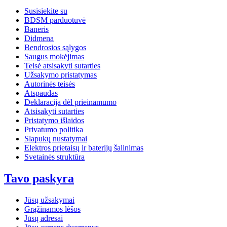
Susisiekite su
BDSM parduotuvė
Baneris
Didmena
Bendrosios sąlygos
Saugus mokėjimas
Teisė atsisakyti sutarties
Užsakymo pristatymas
Autorinės teisės
Atspaudas
Deklaracija dėl prieinamumo
Atsisakyti sutarties
Pristatymo išlaidos
Privatumo politika
Slapukų nustatymai
Elektros prietaisų ir baterijų šalinimas
Svetainės struktūra
Tavo paskyra
Jūsų užsakymai
Grąžinamos lėšos
Jūsų adresai