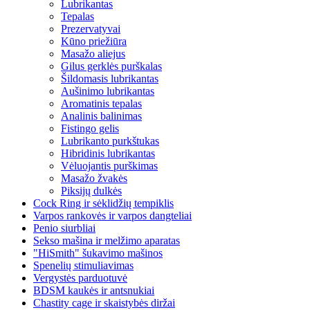
Lubrikantas
Tepalas
Prezervatyvai
Kūno priežiūra
Masažo aliejus
Gilus gerklės purškalas
Šildomasis lubrikantas
Aušinimo lubrikantas
Aromatinis tepalas
Analinis balinimas
Fistingo gelis
Lubrikanto purkštukas
Hibridinis lubrikantas
Vėluojantis purškimas
Masažo žvakės
Piksijų dulkės
Cock Ring ir sėklidžių tempiklis
Varpos rankovės ir varpos dangteliai
Penio siurbliai
Sekso mašina ir melžimo aparatas
"HiSmith" šukavimo mašinos
Spenelių stimuliavimas
Vergystės parduotuvė
BDSM kaukės ir antsnukiai
Chastity cage ir skaistybės diržai