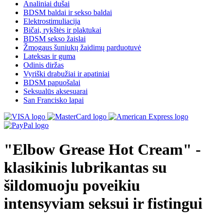
Analiniai dušai
BDSM baldai ir sekso baldai
Elektrostimuliacija
Bičai, rykštės ir plaktukai
BDSM sekso žaislai
Žmogaus šuniukų žaidimų parduotuvė
Lateksas ir guma
Odinis diržas
Vyriški drabužiai ir apatiniai
BDSM papuošalai
Seksualūs aksesuarai
San Francisko lapai
"Elbow Grease Hot Cream" -
klasikinis lubrikantas su
šildomuoju poveikiu
intensyviam seksui ir fistingui