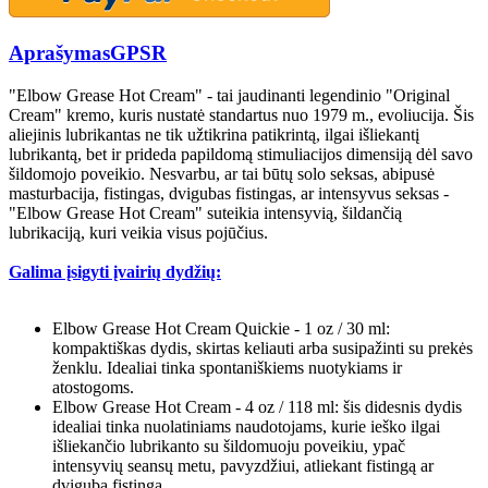
Aprašymas
GPSR
"Elbow Grease Hot Cream" - tai jaudinanti legendinio "Original
Cream" kremo, kuris nustatė standartus nuo 1979 m., evoliucija. Šis
aliejinis lubrikantas ne tik užtikrina patikrintą, ilgai išliekantį
lubrikantą, bet ir prideda papildomą stimuliacijos dimensiją dėl savo
šildomojo poveikio. Nesvarbu, ar tai būtų solo seksas, abipusė
masturbacija, fistingas, dvigubas fistingas, ar intensyvus seksas -
"Elbow Grease Hot Cream" suteikia intensyvią, šildančią
lubrikaciją, kuri veikia visus pojūčius.
Galima įsigyti įvairių dydžių:
Elbow Grease Hot Cream Quickie - 1 oz / 30 ml:
kompaktiškas dydis, skirtas keliauti arba susipažinti su prekės
ženklu. Idealiai tinka spontaniškiems nuotykiams ir
atostogoms.
Elbow Grease Hot Cream - 4 oz / 118 ml: šis didesnis dydis
idealiai tinka nuolatiniams naudotojams, kurie ieško ilgai
išliekančio lubrikanto su šildomuoju poveikiu, ypač
intensyvių seansų metu, pavyzdžiui, atliekant fistingą ar
dvigubą fistingą.