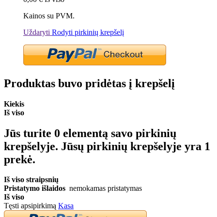
Kainos su PVM.
Uždaryti
Rodyti pirkinių krepšelį
Produktas buvo pridėtas į krepšelį
Kiekis
Iš viso
Jūs turite
0
elementą savo pirkinių
krepšelyje.
Jūsų pirkinių krepšelyje yra 1
prekė.
Iš viso straipsnių
Pristatymo išlaidos
nemokamas pristatymas
Iš viso
Tęsti apsipirkimą
Kasa