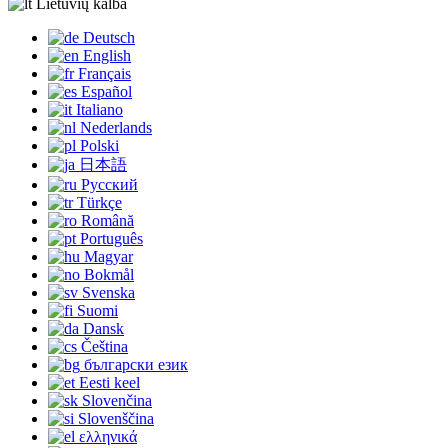
Lietuvių kalba
Deutsch
English
Français
Español
Italiano
Nederlands
Polski
日本語
Русский
Türkçe
Română
Português
Magyar
Bokmål
Svenska
Suomi
Dansk
Čeština
български език
Eesti keel
Slovenčina
Slovenščina
ελληνικά