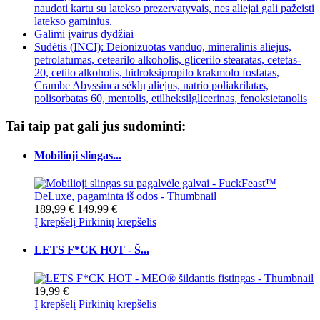
naudoti kartu su latekso prezervatyvais, nes aliejai gali pažeisti
latekso gaminius.
Galimi įvairūs dydžiai
Sudėtis (INCI): Deionizuotas vanduo, mineralinis aliejus,
petrolatumas, cetearilo alkoholis, glicerilo stearatas, cetetas-
20, cetilo alkoholis, hidroksipropilo krakmolo fosfatas,
Crambe Abyssinca sėklų aliejus, natrio poliakrilatas,
polisorbatas 60, mentolis, etilheksilglicerinas, fenoksietanolis
Tai taip pat gali jus sudominti:
Mobilioji slingas...
189,99 €
149,99 €
Į krepšelį
Pirkinių krepšelis
LETS F*CK HOT - Š...
19,99 €
Į krepšelį
Pirkinių krepšelis