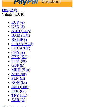
Prisijungti
Valiuta :
EUR
EUR (€)
USD ($)
AUD (AU$)
BAM (KM)
BRL (R$)
CAD (CAD$)
CHF (CHF)
CNY (¥)
CZK (Kč)
DKK (kr)
GBP (£)
MKD (Ден)
NOK (kr)
PLN (zł)
RON (lei)
RSD (Din.)
SEK (kr)
TRY (TL)
ZAR (R)