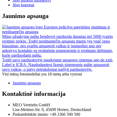
Jūsų asmens duomenys
Jūsų kuponai
Jaunimo apsauga
Europos policijos pareigūnų siuntimas ir
nepilnamečių apsauga
Mūsų užsakymų paštu bendrovė parduoda daugiau nei 5000 įvairių
erotinių prekių. Todėl nepilnamečių apsauga mums yra ypač opus
klausimas, nes svarbu apsaugoti vaikus ir jaunuolius nuo per
ankstyvo kontakto su erotinėmis pramogomis ir erotiniais dirbiniais,
kurie parduodami paštu.
Todėl savo parduotuvėje naudojame apsaugos sistemas age-de.xml-
Label ir ICRA. Naudodamiesi šiomis sistemomis galite apsaugoti
savo vaikus, o patys netrukdomai naršyti parduotuvėje.
Visi mūsų fotomodeliai yra 18 metų arba vyresni
Jaunimo apsauga
Kontaktinė informacija
MEO Vertriebs GmbH
Lise-Meitner-Str. 9, 45699 Herten, Deutschland
Paskambinkite mums:
+49 2366 500 500