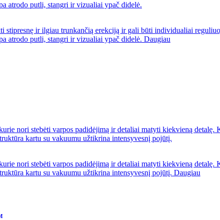
pa atrodo putli, stangri ir vizualiai ypač didelė.
esnę ir ilgiau trunkančią erekciją ir gali būti individualiai reguli
pa atrodo putli, stangri ir vizualiai ypač didelė.
Daugiau
kurie nori stebėti varpos padidėjimą ir detaliai matyti kiekvieną detalę. 
truktūra kartu su vakuumu užtikrina intensyvesnį pojūtį.
kurie nori stebėti varpos padidėjimą ir detaliai matyti kiekvieną detalę. 
truktūra kartu su vakuumu užtikrina intensyvesnį pojūtį.
Daugiau
™