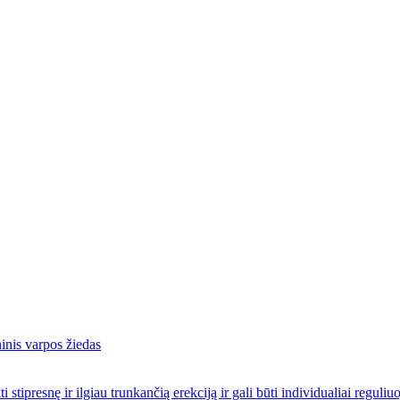
esnę ir ilgiau trunkančią erekciją ir gali būti individualiai reguli