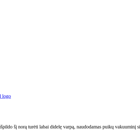
išpildo šį norą turėti labai didelę varpą, naudodamas puikų vakuuminį siu