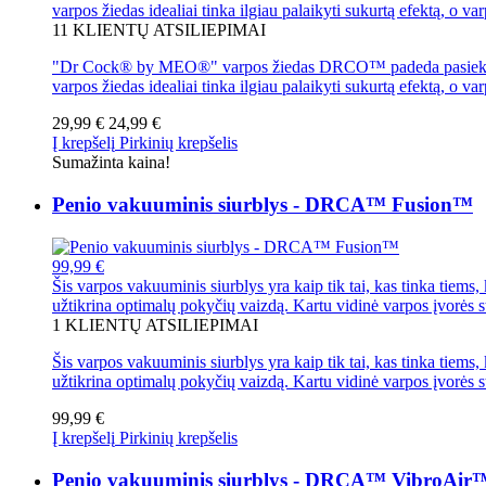
varpos žiedas idealiai tinka ilgiau palaikyti sukurtą efektą, o var
11
KLIENTŲ ATSILIEPIMAI
"Dr Cock® by MEO®" varpos žiedas DRCO™ padeda pasiekti stipr
varpos žiedas idealiai tinka ilgiau palaikyti sukurtą efektą, o var
29,99 €
24,99 €
Į krepšelį
Pirkinių krepšelis
Sumažinta kaina!
Penio vakuuminis siurblys - DRCA™ Fusion™
99,99 €
Šis varpos vakuuminis siurblys yra kaip tik tai, kas tinka tiems, 
užtikrina optimalų pokyčių vaizdą. Kartu vidinė varpos įvorės s
1
KLIENTŲ ATSILIEPIMAI
Šis varpos vakuuminis siurblys yra kaip tik tai, kas tinka tiems, 
užtikrina optimalų pokyčių vaizdą. Kartu vidinė varpos įvorės s
99,99 €
Į krepšelį
Pirkinių krepšelis
Penio vakuuminis siurblys - DRCA™ VibroAir