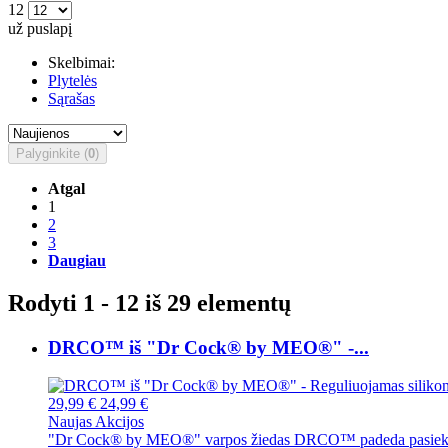
12
už puslapį
Skelbimai:
Plytelės
Sąrašas
Palyginkite (
0
)
Atgal
1
2
3
Daugiau
Rodyti 1 - 12 iš 29 elementų
DRCO™ iš "Dr Cock® by MEO®" -...
29,99 €
24,99 €
Naujas
Akcijos
"Dr Cock® by MEO®" varpos žiedas DRCO™ padeda pasiekti stipr