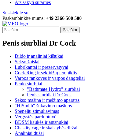
Atsisakyti sutarties
Susisiekite su
Paskambinkite mums:
+49 2366 500 500
Paieška
Penis siurbliai Dr Cock
Dildo ir analiniai kištukai
Sekso žaislai
Lubrikantai ir prezervatyvai
Cock Ring ir sėklidžių tempiklis
Varpos rankovės ir varpos dangteliai
Penio siurbliai
"Bathmate Hydro" siurbliai
Penis siurbliai Dr Cock
Sekso mašina ir melžimo aparatas
"HiSmith" šukavimo mašinos
Spenelių stimuliavimas
Vergystės parduotuvė
BDSM kaukės ir antsnukiai
Chastity cage ir skaistybės diržai
Analiniai dušai