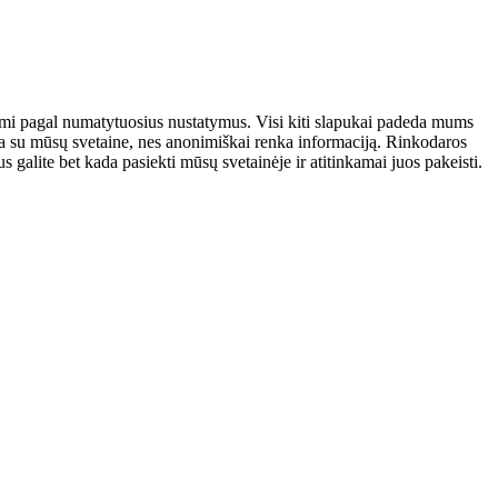
atomi pagal numatytuosius nustatymus. Visi kiti slapukai padeda mums
auja su mūsų svetaine, nes anonimiškai renka informaciją. Rinkodaros
galite bet kada pasiekti mūsų svetainėje ir atitinkamai juos pakeisti.