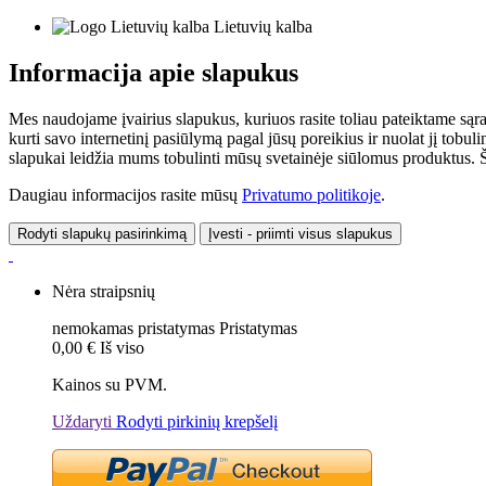
Lietuvių kalba
Informacija apie slapukus
Mes naudojame įvairius slapukus, kuriuos rasite toliau pateiktame sąr
kurti savo internetinį pasiūlymą pagal jūsų poreikius ir nuolat jį tob
slapukai leidžia mums tobulinti mūsų svetainėje siūlomus produktus. Ši
Daugiau informacijos rasite mūsų
Privatumo politikoje
.
Rodyti slapukų pasirinkimą
Įvesti - priimti visus slapukus
Nėra straipsnių
nemokamas pristatymas
Pristatymas
0,00 €
Iš viso
Kainos su PVM.
Uždaryti
Rodyti pirkinių krepšelį