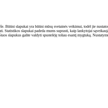
aše. Būtini slapukai yra būtini mūsų svetainės veikimui, todėl jie nust
ulinti. Statistikos slapukai padeda mums suprasti, kaip lankytojai sąveik
uos slapukus galite valdyti spustelėję toliau esantį mygtuką. Nustatymus 