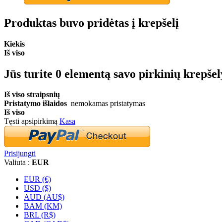
Produktas buvo pridėtas į krepšelį
Kiekis
Iš viso
Jūs turite
0
elementą savo pirkinių krepšel
Iš viso straipsnių
Pristatymo išlaidos
nemokamas pristatymas
Iš viso
Tęsti apsipirkimą
Kasa
Prisijungti
Valiuta :
EUR
EUR (€)
USD ($)
AUD (AU$)
BAM (KM)
BRL (R$)