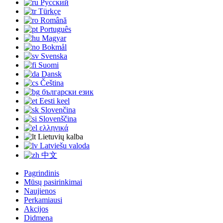
Русский
Türkçe
Română
Português
Magyar
Bokmål
Svenska
Suomi
Dansk
Čeština
български език
Eesti keel
Slovenčina
Slovenščina
ελληνικά
Lietuvių kalba
Latviešu valoda
中文
Pagrindinis
Mūsų pasirinkimai
Naujienos
Perkamiausi
Akcijos
Didmena