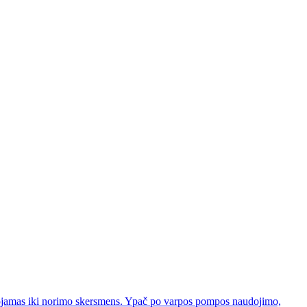
uojamas iki norimo skersmens. Ypač po varpos pompos naudojimo,