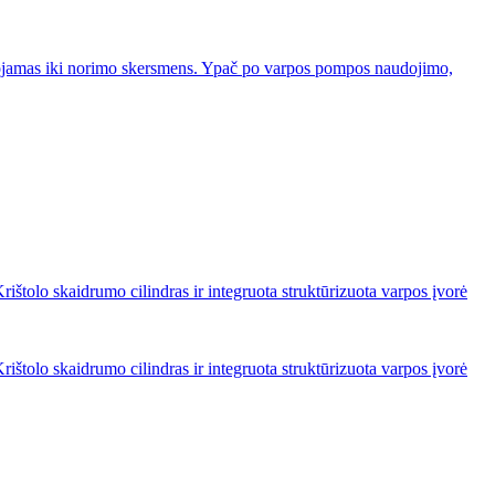
uojamas iki norimo skersmens. Ypač po varpos pompos naudojimo,
Krištolo skaidrumo cilindras ir integruota struktūrizuota varpos įvorė
Krištolo skaidrumo cilindras ir integruota struktūrizuota varpos įvorė