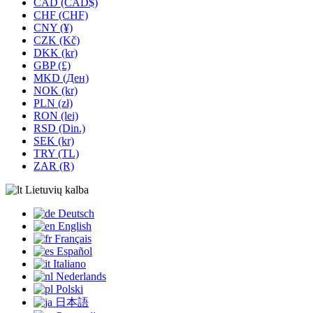
CAD (CAD$)
CHF (CHF)
CNY (¥)
CZK (Kč)
DKK (kr)
GBP (£)
MKD (Ден)
NOK (kr)
PLN (zł)
RON (lei)
RSD (Din.)
SEK (kr)
TRY (TL)
ZAR (R)
Lietuvių kalba
Deutsch
English
Français
Español
Italiano
Nederlands
Polski
日本語