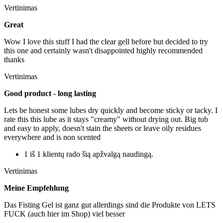
Vertinimas
Great
Wow I love this stuff I had the clear gell before but decided to try
this one and certainly wasn't disappointed highly recommended
thanks
Vertinimas
Good product - long lasting
Lets be honest some lubes dry quickly and become sticky or tacky. I
rate this this lube as it stays "creamy" without drying out. Big tub
and easy to apply, doesn't stain the sheets or leave oily residues
everywhere and is non scented
1 iš 1 klientų rado šią apžvalgą naudingą.
Vertinimas
Meine Empfehlung
Das Fisting Gel ist ganz gut allerdings sind die Produkte von LETS
FUCK (auch hier im Shop) viel besser