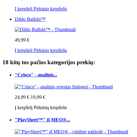
Į krepšelį
Pirkinių krepšelis
Dildo BallsIn™
49,99 €
Į krepšelį
Pirkinių krepšelis
18 kitų tos pačios kategorijos prekių:
"Crisco" - analinis...
24,99 €
19,99 €
Į krepšelį
Pirkinių krepšelis
"PlaySheet™" iš MEO®...