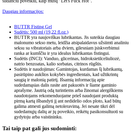
šildančiu poveikiu, kaip mūsų "Let's Fuck Hot".
Daugiau informacijos:
BUTTR Fisting Gel
Sudėtis: 500 ml (19,22 fl.oz.)
BUTTR yra naujoviškas lubrikantas. Jis suteikia daugiau
malonumo sekso metu, leidžia atsipalaidavus užsiimti analiniu
seksu su vibratoriais arba dviem, gilesniam įsiskverbimui
ranka ar kumščiu ir yra idealus lubrikantas fistingui.
Sudėtis (INCI): Vanduo, glicerinas, hidroksietilceliuliozė,
natrio benzoatas, kalio sorbatas, citrinos rūgštis.
Sudėtis ir naudojimas: Gamintojas, kurdamas šį lubrikantą,
pasirūpino aukštos kokybės ingredientais, kad užtikrintų
saugią ir malonią patirtį. Išsamią informaciją apie
sudedamąsias dalis rasite ant pakuotės ir šiame gaminio
aprašyme. Jautrią odą turintiems arba žinomai alergiškiems
naudotojams rekomenduojame prieš naudojant produktą
pirmą kartą išbandyti jį ant nedidelio odos ploto, kad būtų
galima atmesti galimą netoleravimą. Jei nesate tikri dėl
sudedamųjų dalių ar jų poveikio, reikėtų pasikonsultuoti su
gydytoju arba vaistininku.
Tai taip pat gali jus sudominti: