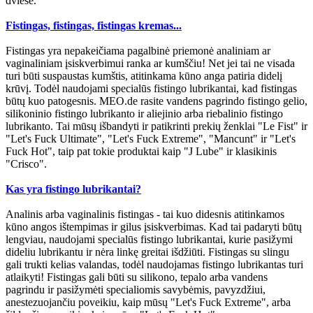
dviese.
Fistingas, fistingas, fistingas kremas...
Fistingas yra nepakeičiama pagalbinė priemonė analiniam ar
vaginaliniam įsiskverbimui ranka ar kumščiu! Net jei tai ne visada
turi būti suspaustas kumštis, atitinkama kūno anga patiria didelį
krūvį. Todėl naudojami specialūs fistingo lubrikantai, kad fistingas
būtų kuo patogesnis. MEO.de rasite vandens pagrindo fistingo gelio,
silikoninio fistingo lubrikanto ir aliejinio arba riebalinio fistingo
lubrikanto. Tai mūsų išbandyti ir patikrinti prekių ženklai "Le Fist" ir
"Let's Fuck Ultimate", "Let's Fuck Extreme", "Mancunt" ir "Let's
Fuck Hot", taip pat tokie produktai kaip "J Lube" ir klasikinis
"Crisco".
Kas yra fistingo lubrikantai?
Analinis arba vaginalinis fistingas - tai kuo didesnis atitinkamos
kūno angos ištempimas ir gilus įsiskverbimas. Kad tai padaryti būtų
lengviau, naudojami specialūs fistingo lubrikantai, kurie pasižymi
dideliu lubrikantu ir nėra linkę greitai išdžiūti. Fistingas su slingu
gali trukti kelias valandas, todėl naudojamas fistingo lubrikantas turi
atlaikyti! Fistingas gali būti su silikono, tepalo arba vandens
pagrindu ir pasižymėti specialiomis savybėmis, pavyzdžiui,
anestezuojančiu poveikiu, kaip mūsų "Let's Fuck Extreme", arba