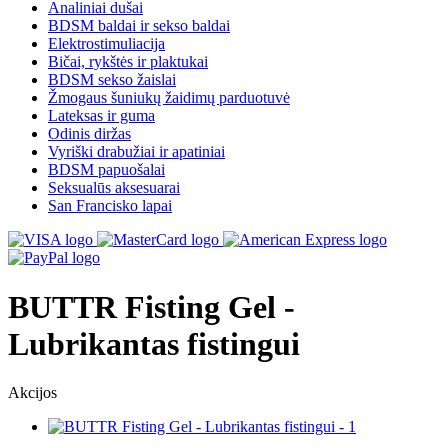
Analiniai dušai
BDSM baldai ir sekso baldai
Elektrostimuliacija
Bičai, rykštės ir plaktukai
BDSM sekso žaislai
Žmogaus šuniukų žaidimų parduotuvė
Lateksas ir guma
Odinis diržas
Vyriški drabužiai ir apatiniai
BDSM papuošalai
Seksualūs aksesuarai
San Francisko lapai
BUTTR Fisting Gel -
Lubrikantas fistingui
Akcijos