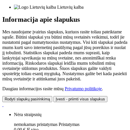
Lietuvių kalba
Informacija apie slapukus
Mes naudojame įvairius slapukus, kuriuos rasite toliau pateiktame
sąraše. Būtini slapukai yra būtini mūsų svetainės veikimui, todėl jie
nustatomi pagal numatytuosius nustatymus. Visi kiti slapukai padeda
mums kurti savo internetinį pasiūlymą pagal jūsų poreikius ir nuolat
jį tobulinti. Statistikos slapukai padeda mums suprasti, kaip
lankytojai sąveikauja su mūsų svetaine, nes anonimiškai renka
informaciją. Rinkodaros slapukai leidžia mums tobulinti mūsų
svetainėje siūlomus produktus. Šiuos slapukus galite valdyti
spustelėję toliau esantį mygtuką. Nustatymus galite bet kada pasiekti
mūsų svetainėje ir atitinkamai juos pakeisti.
Daugiau informacijos rasite mūsų
Privatumo politikoje
.
Rodyti slapukų pasirinkimą
Įvesti - priimti visus slapukus
Nėra straipsnių
nemokamas pristatymas
Pristatymas
0,00 €
Iš viso