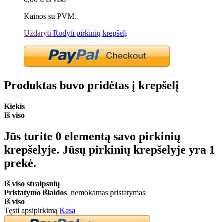
Kainos su PVM.
Uždaryti
Rodyti pirkinių krepšelį
Produktas buvo pridėtas į krepšelį
Kiekis
Iš viso
Jūs turite
0
elementą savo pirkinių
krepšelyje.
Jūsų pirkinių krepšelyje yra 1
prekė.
Iš viso straipsnių
Pristatymo išlaidos
nemokamas pristatymas
Iš viso
Tęsti apsipirkimą
Kasa