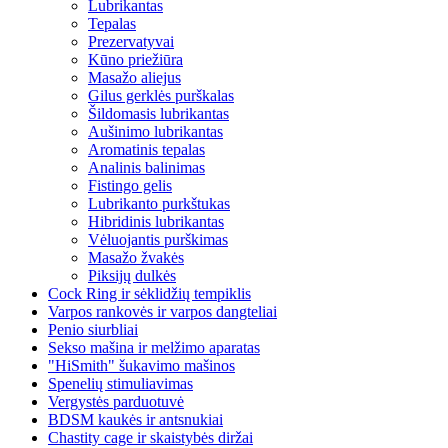
Lubrikantas
Tepalas
Prezervatyvai
Kūno priežiūra
Masažo aliejus
Gilus gerklės purškalas
Šildomasis lubrikantas
Aušinimo lubrikantas
Aromatinis tepalas
Analinis balinimas
Fistingo gelis
Lubrikanto purkštukas
Hibridinis lubrikantas
Vėluojantis purškimas
Masažo žvakės
Piksijų dulkės
Cock Ring ir sėklidžių tempiklis
Varpos rankovės ir varpos dangteliai
Penio siurbliai
Sekso mašina ir melžimo aparatas
"HiSmith" šukavimo mašinos
Spenelių stimuliavimas
Vergystės parduotuvė
BDSM kaukės ir antsnukiai
Chastity cage ir skaistybės diržai