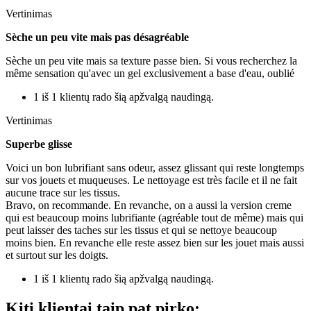
Vertinimas
Sèche un peu vite mais pas désagréable
Sèche un peu vite mais sa texture passe bien. Si vous recherchez la
même sensation qu'avec un gel exclusivement a base d'eau, oublié
1 iš 1 klientų rado šią apžvalgą naudingą.
Vertinimas
Superbe glisse
Voici un bon lubrifiant sans odeur, assez glissant qui reste longtemps
sur vos jouets et muqueuses. Le nettoyage est très facile et il ne fait
aucune trace sur les tissus.
Bravo, on recommande. En revanche, on a aussi la version creme
qui est beaucoup moins lubrifiante (agréable tout de même) mais qui
peut laisser des taches sur les tissus et qui se nettoye beaucoup
moins bien. En revanche elle reste assez bien sur les jouet mais aussi
et surtout sur les doigts.
1 iš 1 klientų rado šią apžvalgą naudingą.
Kiti klientai taip pat pirko: