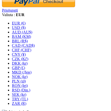
Prisijungti
Valiuta :
EUR
EUR (€)
USD ($)
AUD (AU$)
BAM (KM)
BRL (R$)
CAD (CAD$)
CHF (CHF)
CNY (¥)
CZK (Kč)
DKK (kr)
GBP (£)
MKD (Ден)
NOK (kr)
PLN (zł)
RON (lei)
RSD (Din.)
SEK (kr)
TRY (TL)
ZAR (R)