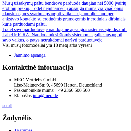
Mūsų užsakymų paštu bendrovė parduoda daugiau nei 5000 įvairių
erotinių prekių. Todėl nepilnamečių apsauga mums yra ypač opus
klausimas, nes svarbu apsaugoti vaikus ir jaunuolius nuo per
ankstyvo kontakto su erotinėmis pramogomis ir erotiniais dirbiniais,
kurie parduodami paštu.
Todėl savo parduotuvėje naudojame apsaugos sistemas age-de.xml-
Label ir ICRA. Naudodamiesi šiomis sistemomis galite apsaugoti
savo vaikus, o patys netrukdomai naršyti parduotuvėje.
Visi mūsų fotomodeliai yra 18 metų arba vyresni
Jaunimo apsauga
Kontaktinė informacija
MEO Vertriebs GmbH
Lise-Meitner-Str. 9, 45699 Herten, Deutschland
Paskambinkite mums:
+49 2366 500 500
El. paštas
info@meo.de
scroll
Žodynėlis
Tvarumas