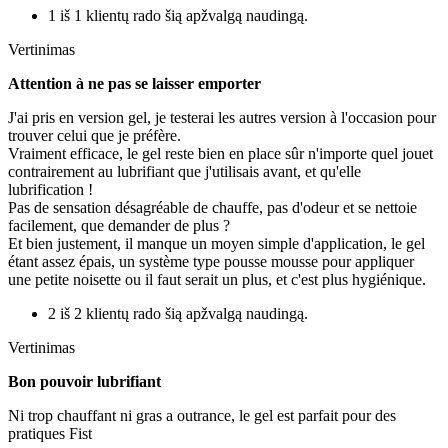
1 iš 1 klientų rado šią apžvalgą naudingą.
Vertinimas
Attention à ne pas se laisser emporter
J'ai pris en version gel, je testerai les autres version à l'occasion pour
trouver celui que je préfère.
Vraiment efficace, le gel reste bien en place sûr n'importe quel jouet
contrairement au lubrifiant que j'utilisais avant, et qu'elle
lubrification !
Pas de sensation désagréable de chauffe, pas d'odeur et se nettoie
facilement, que demander de plus ?
Et bien justement, il manque un moyen simple d'application, le gel
étant assez épais, un système type pousse mousse pour appliquer
une petite noisette ou il faut serait un plus, et c'est plus hygiénique.
2 iš 2 klientų rado šią apžvalgą naudingą.
Vertinimas
Bon pouvoir lubrifiant
Ni trop chauffant ni gras a outrance, le gel est parfait pour des
pratiques Fist