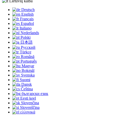
Lietuvių kalba
Deutsch
English
Français
Español
Italiano
Nederlands
Polski
日本語
Русский
Türkçe
Română
Português
Magyar
Bokmål
Svenska
Suomi
Dansk
Čeština
български език
Eesti keel
Slovenčina
Slovenščina
ελληνικά