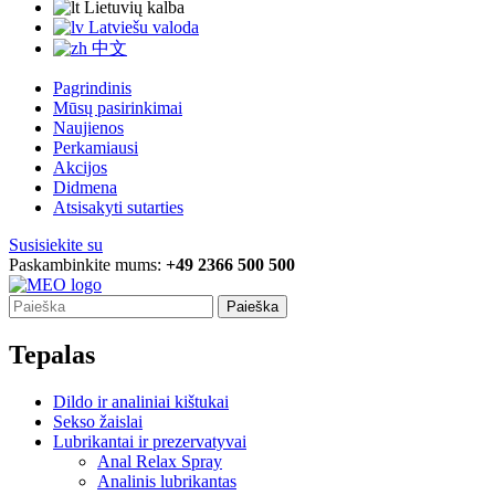
Lietuvių kalba
Latviešu valoda
中文
Pagrindinis
Mūsų pasirinkimai
Naujienos
Perkamiausi
Akcijos
Didmena
Atsisakyti sutarties
Susisiekite su
Paskambinkite mums:
+49 2366 500 500
Paieška
Tepalas
Dildo ir analiniai kištukai
Sekso žaislai
Lubrikantai ir prezervatyvai
Anal Relax Spray
Analinis lubrikantas