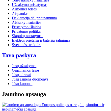
Teisė atsisakyti sutarties
Užsakymo pristatymas
Autorinės teisės
Atspaudas
Deklaracija dėl prieinamumo
Atsisakyti sutarties
Pristatymo išlaidos
Privatumo politika
Slapukų nustatymai
Elektros prietaisų ir baterijų šalinimas
Svetainės struktūra
Tavo paskyra
Jūsų užsakymai
Grąžinamos lėšos
Jūsų adresai
Jūsų asmens duomenys
Jūsų kuponai
Jaunimo apsauga
Europos policijos pareigūnų siuntimas ir
nepilnamečių apsauga