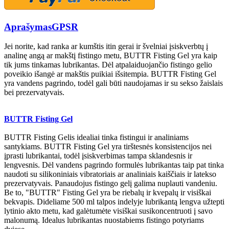
Aprašymas
GPSR
Jei norite, kad ranka ar kumštis itin gerai ir švelniai įsiskverbtų į
analinę angą ar makštį fistingo metu, BUTTR Fisting Gel yra kaip
tik jums tinkamas lubrikantas. Dėl atpalaiduojančio fistingo gelio
poveikio išangė ar makštis puikiai išsitempia. BUTTR Fisting Gel
yra vandens pagrindo, todėl gali būti naudojamas ir su sekso žaislais
bei prezervatyvais.
BUTTR Fisting Gel
BUTTR Fisting Gelis idealiai tinka fistingui ir analiniams
santykiams. BUTTR Fisting Gel yra tirštesnės konsistencijos nei
įprasti lubrikantai, todėl įsiskverbimas tampa sklandesnis ir
lengvesnis. Dėl vandens pagrindo formulės lubrikantas taip pat tinka
naudoti su silikoniniais vibratoriais ar analiniais kaiščiais ir latekso
prezervatyvais. Panaudojus fistingo gelį galima nuplauti vandeniu.
Be to, "BUTTR" Fisting Gel yra be riebalų ir kvepalų ir visiškai
bekvapis. Dideliame 500 ml talpos indelyje lubrikantą lengva užtepti
lytinio akto metu, kad galėtumėte visiškai susikoncentruoti į savo
malonumą. Idealus lubrikantas nuostabiems fistingo potyriams