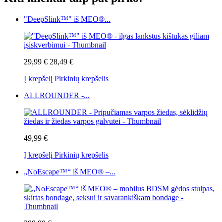
"DeepSlink™" iš MEO®...
29,99 €
28,49 €
Į krepšelį
Pirkinių krepšelis
ALLROUNDER -...
49,99 €
Į krepšelį
Pirkinių krepšelis
„NoEscape™“ iš MEO® –...