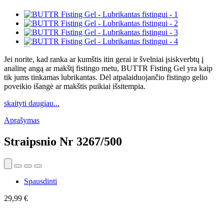
Jei norite, kad ranka ar kumštis itin gerai ir švelniai įsiskverbtų į
analinę angą ar makštį fistingo metu, BUTTR Fisting Gel yra kaip
tik jums tinkamas lubrikantas. Dėl atpalaiduojančio fistingo gelio
poveikio išangė ar makštis puikiai išsitempia.
skaityti daugiau...
Aprašymas
Straipsnio Nr
3267/500
Spausdinti
29,99 €