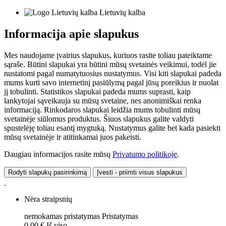
Lietuvių kalba
Informacija apie slapukus
Mes naudojame įvairius slapukus, kuriuos rasite toliau pateiktame
sąraše. Būtini slapukai yra būtini mūsų svetainės veikimui, todėl jie
nustatomi pagal numatytuosius nustatymus. Visi kiti slapukai padeda
mums kurti savo internetinį pasiūlymą pagal jūsų poreikius ir nuolat
jį tobulinti. Statistikos slapukai padeda mums suprasti, kaip
lankytojai sąveikauja su mūsų svetaine, nes anonimiškai renka
informaciją. Rinkodaros slapukai leidžia mums tobulinti mūsų
svetainėje siūlomus produktus. Šiuos slapukus galite valdyti
spustelėję toliau esantį mygtuką. Nustatymus galite bet kada pasiekti
mūsų svetainėje ir atitinkamai juos pakeisti.
Daugiau informacijos rasite mūsų
Privatumo politikoje
.
Rodyti slapukų pasirinkimą
Įvesti - priimti visus slapukus
Nėra straipsnių
nemokamas pristatymas
Pristatymas
0,00 €
Iš viso