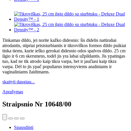
Tinkamas dildo, jei norite kažko didesnio: šis didelis natūraliai
atrodantis, stipriai prisisiurbiantis ir tikroviškos formos dildo puikiai
tinka tiems, kurie ieško gerokai didesnio odos spalvos dildo. 25 cm
ilgio ir 6 cm skersmens, todėl jis yra labai užpildantis. Jis ypatingas
tuo, kad ne tik atrodo kaip tikra varpa, bet ir jaučiasi kaip tikra
varpa. Dėl to jis ypač populiarus intensyviems analiniams ir
vaginaliniams žaidimams.
skaityti daugiau...
Aprašymas
Straipsnio Nr
10648/00
Spausdinti