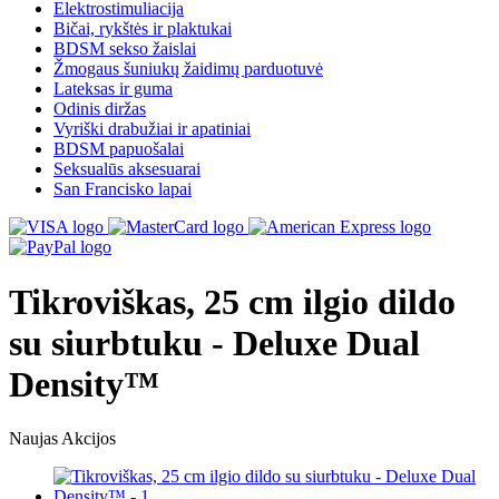
Elektrostimuliacija
Bičai, rykštės ir plaktukai
BDSM sekso žaislai
Žmogaus šuniukų žaidimų parduotuvė
Lateksas ir guma
Odinis diržas
Vyriški drabužiai ir apatiniai
BDSM papuošalai
Seksualūs aksesuarai
San Francisko lapai
Tikroviškas, 25 cm ilgio dildo
su siurbtuku - Deluxe Dual
Density™
Naujas
Akcijos