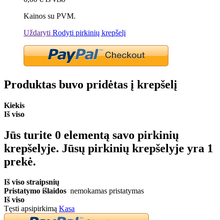
Kainos su PVM.
Uždaryti
Rodyti pirkinių krepšelį
Produktas buvo pridėtas į krepšelį
Kiekis
Iš viso
Jūs turite
0
elementą savo pirkinių
krepšelyje.
Jūsų pirkinių krepšelyje yra 1
prekė.
Iš viso straipsnių
Pristatymo išlaidos
nemokamas pristatymas
Iš viso
Tęsti apsipirkimą
Kasa