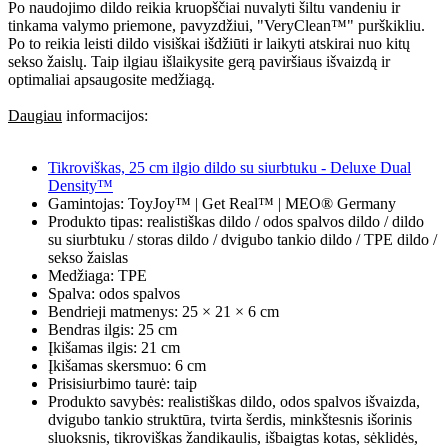
Po naudojimo dildo reikia kruopščiai nuvalyti šiltu vandeniu ir
tinkama valymo priemone, pavyzdžiui, "VeryClean™" purškikliu.
Po to reikia leisti dildo visiškai išdžiūti ir laikyti atskirai nuo kitų
sekso žaislų. Taip ilgiau išlaikysite gerą paviršiaus išvaizdą ir
optimaliai apsaugosite medžiagą.
Daugiau
informacijos:
Tikroviškas, 25 cm ilgio dildo su siurbtuku - Deluxe Dual
Density™
Gamintojas: ToyJoy™ | Get Real™ | MEO® Germany
Produkto tipas: realistiškas dildo / odos spalvos dildo / dildo
su siurbtuku / storas dildo / dvigubo tankio dildo / TPE dildo /
sekso žaislas
Medžiaga: TPE
Spalva: odos spalvos
Bendrieji matmenys: 25 × 21 × 6 cm
Bendras ilgis: 25 cm
Įkišamas ilgis: 21 cm
Įkišamas skersmuo: 6 cm
Prisisiurbimo taurė: taip
Produkto savybės: realistiškas dildo, odos spalvos išvaizda,
dvigubo tankio struktūra, tvirta šerdis, minkštesnis išorinis
sluoksnis, tikroviškas žandikaulis, išbaigtas kotas, sėklidės,