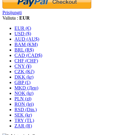
Prisijungti
Valiuta :
EUR
EUR (€)
USD ($)
AUD (AU$)
BAM (KM)
BRL (R$)
CAD (CAD$)
CHF (CHF)
CNY (¥)
CZK (Kč)
DKK (kr)
GBP (£)
MKD (Ден)
NOK (kr)
PLN (zł)
RON (lei)
RSD (Din.)
SEK (kr)
TRY (TL)
ZAR (R)