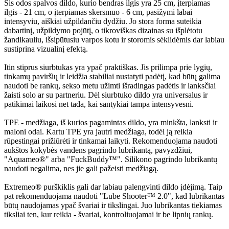
Šis odos spalvos dildo, kurio bendras ilgis yra 25 cm, įterpiamas
ilgis - 21 cm, o įterpiamas skersmuo - 6 cm, pasižymi labai
intensyviu, aiškiai užpildančiu dydžiu. Jo stora forma suteikia
dabartinį, užpildymo pojūtį, o tikroviškas dizainas su išplėtotu
žandikauliu, išsipūtusiu varpos kotu ir storomis sėklidėmis dar labiau
sustiprina vizualinį efektą.
Itin stiprus siurbtukas yra ypač praktiškas. Jis prilimpa prie lygių,
tinkamų paviršių ir leidžia stabiliai nustatyti padėtį, kad būtų galima
naudoti be rankų, sekso metu užimti išradingas padėtis ir lanksčiai
žaisti solo ar su partneriu. Dėl siurbtuko dildo yra universalus ir
patikimai laikosi net tada, kai santykiai tampa intensyvesni.
TPE - medžiaga, iš kurios pagamintas dildo, yra minkšta, lanksti ir
maloni odai. Kartu TPE yra jautri medžiaga, todėl ją reikia
rūpestingai prižiūrėti ir tinkamai laikyti. Rekomenduojama naudoti
aukštos kokybės vandens pagrindo lubrikantą, pavyzdžiui,
"Aquameo®" arba "FuckBuddy™". Silikono pagrindo lubrikantų
naudoti negalima, nes jie gali pažeisti medžiagą.
Extremeo® purškiklis gali dar labiau palengvinti dildo įdėjimą. Taip
pat rekomenduojama naudoti "Lube Shooter™ 2.0", kad lubrikantas
būtų naudojamas ypač švariai ir tikslingai. Juo lubrikantas tiekiamas
tiksliai ten, kur reikia - švariai, kontroliuojamai ir be lipnių rankų.