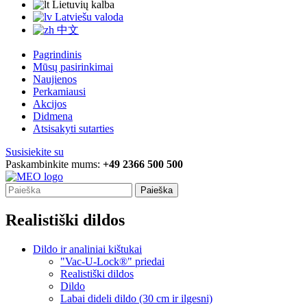
Lietuvių kalba
Latviešu valoda
中文
Pagrindinis
Mūsų pasirinkimai
Naujienos
Perkamiausi
Akcijos
Didmena
Atsisakyti sutarties
Susisiekite su
Paskambinkite mums:
+49 2366 500 500
Paieška
Realistiški dildos
Dildo ir analiniai kištukai
"Vac-U-Lock®" priedai
Realistiški dildos
Dildo
Labai dideli dildo (30 cm ir ilgesni)