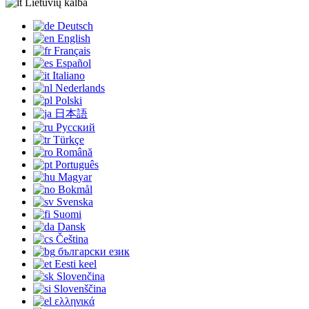
Lietuvių kalba
Deutsch
English
Français
Español
Italiano
Nederlands
Polski
日本語
Русский
Türkçe
Română
Português
Magyar
Bokmål
Svenska
Suomi
Dansk
Čeština
български език
Eesti keel
Slovenčina
Slovenščina
ελληνικά