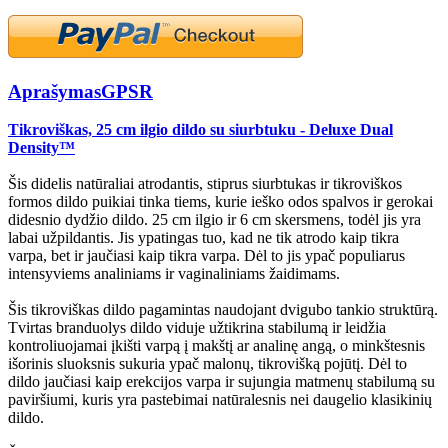
Aprašymas
GPSR
Tikroviškas, 25 cm ilgio dildo su siurbtuku - Deluxe Dual
Density™
Šis didelis natūraliai atrodantis, stiprus siurbtukas ir tikroviškos
formos dildo puikiai tinka tiems, kurie ieško odos spalvos ir gerokai
didesnio dydžio dildo. 25 cm ilgio ir 6 cm skersmens, todėl jis yra
labai užpildantis. Jis ypatingas tuo, kad ne tik atrodo kaip tikra
varpa, bet ir jaučiasi kaip tikra varpa. Dėl to jis ypač populiarus
intensyviems analiniams ir vaginaliniams žaidimams.
Šis tikroviškas dildo pagamintas naudojant dvigubo tankio struktūrą.
Tvirtas branduolys dildo viduje užtikrina stabilumą ir leidžia
kontroliuojamai įkišti varpą į makštį ar analinę angą, o minkštesnis
išorinis sluoksnis sukuria ypač malonų, tikrovišką pojūtį. Dėl to
dildo jaučiasi kaip erekcijos varpa ir sujungia matmenų stabilumą su
paviršiumi, kuris yra pastebimai natūralesnis nei daugelio klasikinių
dildo.