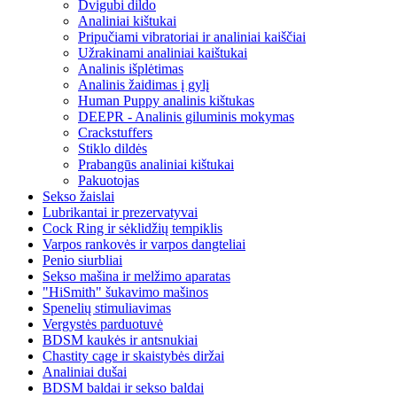
Dvigubi dildo
Analiniai kištukai
Pripučiami vibratoriai ir analiniai kaiščiai
Užrakinami analiniai kaištukai
Analinis išplėtimas
Analinis žaidimas į gylį
Human Puppy analinis kištukas
DEEPR - Analinis giluminis mokymas
Crackstuffers
Stiklo dildės
Prabangūs analiniai kištukai
Pakuotojas
Sekso žaislai
Lubrikantai ir prezervatyvai
Cock Ring ir sėklidžių tempiklis
Varpos rankovės ir varpos dangteliai
Penio siurbliai
Sekso mašina ir melžimo aparatas
"HiSmith" šukavimo mašinos
Spenelių stimuliavimas
Vergystės parduotuvė
BDSM kaukės ir antsnukiai
Chastity cage ir skaistybės diržai
Analiniai dušai
BDSM baldai ir sekso baldai