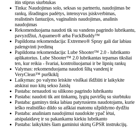
itin stiprus siurbtukas
Tinka: Naudojimas solo, seksas su partneriu, naudojimas be
rankų, išradingos padėtys, intensyvus įsiskverbimas,
realistinės fantazijos, vaginalinis naudojimas, analinis
naudojimas
Rekomenduojama naudoti tik su vandens pagrindo lubrikantu,
pavyzdžiui, Aquameo® arba FuckBuddy™
Papildoma rekomendacija: Extremeo® Spray gali dar labiau
palengvinti įvedimą
Papildoma rekomendacija: Lube Shooter™ 2.0 - lubrikanto
aplikatorius. Lube Shooter™ 2.0 lubrikantas tepamas tiksliai
ten, kur reikia - švariai, kontroliuojamai ir be lipnių rankų
Valymas: rekomenduojama naudoti šiltą vandenį ir
VeryClean™ purškiklį
Laikymas: po valymo leiskite visiškai išdžiūti ir laikykite
atskirai nuo kitų sekso žaislų
Pastaba: nenaudoti su silikono pagrindo lubrikantu
Pastaba: naudoti tik ant tinkamų, lygių paviršių su siurbtuku
Pastaba: gaminys tinka labiau patyrusiems naudotojams, kurie
ieško realistiško dildo su aiškiai matomu užpildymo dydžiu
Pastaba: analiniam naudojimui naudokite ypač lėtai,
atsipalaidavę ir su pakankamu kiekiu lubrikanto
Pastaba: laikykitės šiam gaminiui skirtų GPSR instrukcijų.