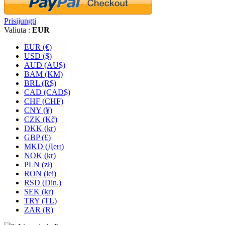
Prisijungti
Valiuta :
EUR
EUR (€)
USD ($)
AUD (AU$)
BAM (KM)
BRL (R$)
CAD (CAD$)
CHF (CHF)
CNY (¥)
CZK (Kč)
DKK (kr)
GBP (£)
MKD (Ден)
NOK (kr)
PLN (zł)
RON (lei)
RSD (Din.)
SEK (kr)
TRY (TL)
ZAR (R)