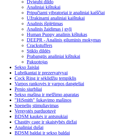
Dvigubi dildo
Analiniai kištukai
Pripučiami vibratoriai ir analiniai kaiščiai
Užrakinami analiniai kaištukai
Analinis išplėtimas
Analinis žaidimas į gylį
Human Puppy analinis kištukas
DEEPR - Analinis giluminis mokymas
Crackstuffers
Stiklo dildės
Prabangūs analiniai kištukai
Pakuotojas
Sekso žaislai
Lubrikantai ir prezervatyvai
Cock Ring ir sėklidžių tempiklis
Varpos rankovės ir varpos dangteliai
Penio siurbliai
Sekso mašina ir melžimo aparatas
"HiSmith" šukavimo mašinos
Spenelių stimuliavimas
Vergystės parduotuvė
BDSM kaukės ir antsnukiai
Chastity cage ir skaistybės diržai
Analiniai dušai
BDSM baldai ir sekso baldai