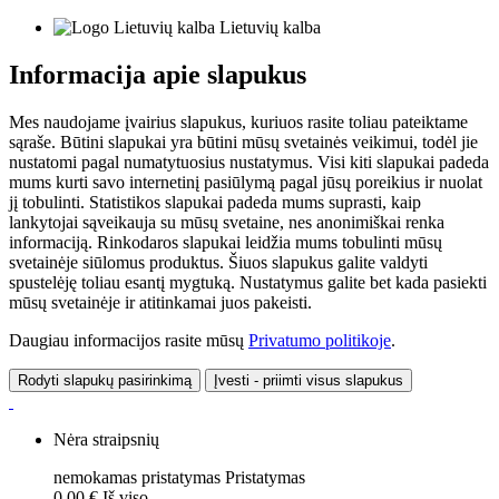
Lietuvių kalba
Informacija apie slapukus
Mes naudojame įvairius slapukus, kuriuos rasite toliau pateiktame
sąraše. Būtini slapukai yra būtini mūsų svetainės veikimui, todėl jie
nustatomi pagal numatytuosius nustatymus. Visi kiti slapukai padeda
mums kurti savo internetinį pasiūlymą pagal jūsų poreikius ir nuolat
jį tobulinti. Statistikos slapukai padeda mums suprasti, kaip
lankytojai sąveikauja su mūsų svetaine, nes anonimiškai renka
informaciją. Rinkodaros slapukai leidžia mums tobulinti mūsų
svetainėje siūlomus produktus. Šiuos slapukus galite valdyti
spustelėję toliau esantį mygtuką. Nustatymus galite bet kada pasiekti
mūsų svetainėje ir atitinkamai juos pakeisti.
Daugiau informacijos rasite mūsų
Privatumo politikoje
.
Rodyti slapukų pasirinkimą
Įvesti - priimti visus slapukus
Nėra straipsnių
nemokamas pristatymas
Pristatymas
0,00 €
Iš viso