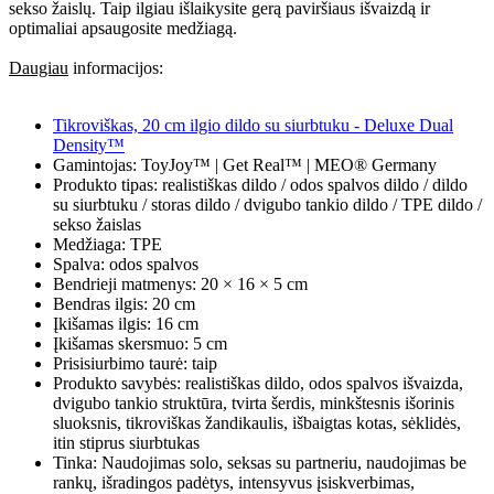
sekso žaislų. Taip ilgiau išlaikysite gerą paviršiaus išvaizdą ir
optimaliai apsaugosite medžiagą.
Daugiau
informacijos:
Tikroviškas, 20 cm ilgio dildo su siurbtuku - Deluxe Dual
Density™
Gamintojas: ToyJoy™ | Get Real™ | MEO® Germany
Produkto tipas: realistiškas dildo / odos spalvos dildo / dildo
su siurbtuku / storas dildo / dvigubo tankio dildo / TPE dildo /
sekso žaislas
Medžiaga: TPE
Spalva: odos spalvos
Bendrieji matmenys: 20 × 16 × 5 cm
Bendras ilgis: 20 cm
Įkišamas ilgis: 16 cm
Įkišamas skersmuo: 5 cm
Prisisiurbimo taurė: taip
Produkto savybės: realistiškas dildo, odos spalvos išvaizda,
dvigubo tankio struktūra, tvirta šerdis, minkštesnis išorinis
sluoksnis, tikroviškas žandikaulis, išbaigtas kotas, sėklidės,
itin stiprus siurbtukas
Tinka: Naudojimas solo, seksas su partneriu, naudojimas be
rankų, išradingos padėtys, intensyvus įsiskverbimas,