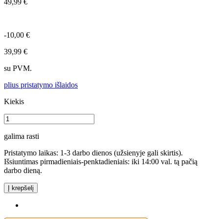
49,99 €
-10,00 €
39,99 €
su PVM.
plius pristatymo išlaidos
Kiekis
galima rasti
Pristatymo laikas: 1-3 darbo dienos (užsienyje gali skirtis).
Išsiuntimas pirmadieniais-penktadieniais: iki 14:00 val. tą pačią
darbo dieną.
Į krepšelį