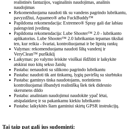
realistinės fantazijos, vaginalinis naudojimas, analinis
naudojimas
Rekomenduojama naudoti tik su vandens pagrindo lubrikantu,
pavyzdžiui, Aquameo® arba FuckBuddy™
Papildoma rekomendacija: Extremeo® Spray gali dar labiau
palengvinti įvedimą
Papildoma rekomendacija: Lube Shooter™ 2.0 - lubrikanto
aplikatorius. Lube Shooter™ 2.0 lubrikantas tepamas tiksliai
ten, kur reikia - švariai, kontroliuojamai ir be lipnių rankų
Valymas: rekomenduojama naudoti šiltą vandenį ir
VeryClean™ purškiklį
Laikymas: po valymo leiskite visiškai išdžiūti ir laikykite
atskirai nuo kitų sekso žaislų
Pastaba: nenaudoti su silikono pagrindo lubrikantu
Pastaba: naudoti tik ant tinkamų, lygių paviršių su siurbtuku
Pastaba: gaminys tinka naudotojams, norintiems
kontroliuojamai išbandyti realistišką šiek tiek didesnio
skersmens dildo
Pastaba: analiniam naudojimui naudokite ypač lėtai,
atsipalaidavę ir su pakankamu kiekiu lubrikanto
Pastaba: laikykitės šiam gaminiui skirtų GPSR instrukcijų.
Tai taip pat gali jus sudominti: