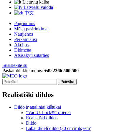
Lietuvių kalba
Latviešu valoda
中文
Pagrindinis
Mūsų pasirinkimai
Naujienos
Perkamiausi
Akcijos
Didmena
Atsisakyti sutarties
Susisiekite su
Paskambinkite mums:
+49 2366 500 500
Paieška
Realistiški dildos
Dildo ir analiniai kištukai
"Vac-U-Lock®" priedai
Realistiški dildos
Dildo
Labai dideli dildo (30 cm ir ilgesni)