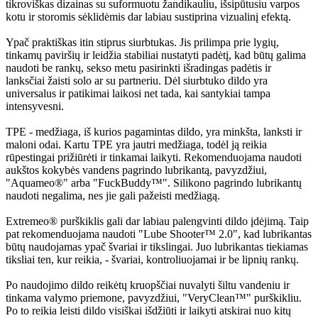
tikroviškas dizainas su suformuotu žandikauliu, išsipūtusiu varpos
kotu ir storomis sėklidėmis dar labiau sustiprina vizualinį efektą.
Ypač praktiškas itin stiprus siurbtukas. Jis prilimpa prie lygių,
tinkamų paviršių ir leidžia stabiliai nustatyti padėtį, kad būtų galima
naudoti be rankų, sekso metu pasirinkti išradingas padėtis ir
lanksčiai žaisti solo ar su partneriu. Dėl siurbtuko dildo yra
universalus ir patikimai laikosi net tada, kai santykiai tampa
intensyvesni.
TPE - medžiaga, iš kurios pagamintas dildo, yra minkšta, lanksti ir
maloni odai. Kartu TPE yra jautri medžiaga, todėl ją reikia
rūpestingai prižiūrėti ir tinkamai laikyti. Rekomenduojama naudoti
aukštos kokybės vandens pagrindo lubrikantą, pavyzdžiui,
"Aquameo®" arba "FuckBuddy™". Silikono pagrindo lubrikantų
naudoti negalima, nes jie gali pažeisti medžiagą.
Extremeo® purškiklis gali dar labiau palengvinti dildo įdėjimą. Taip
pat rekomenduojama naudoti "Lube Shooter™ 2.0", kad lubrikantas
būtų naudojamas ypač švariai ir tikslingai. Juo lubrikantas tiekiamas
tiksliai ten, kur reikia, - švariai, kontroliuojamai ir be lipnių rankų.
Po naudojimo dildo reikėtų kruopščiai nuvalyti šiltu vandeniu ir
tinkama valymo priemone, pavyzdžiui, "VeryClean™" purškikliu.
Po to reikia leisti dildo visiškai išdžiūti ir laikyti atskirai nuo kitų