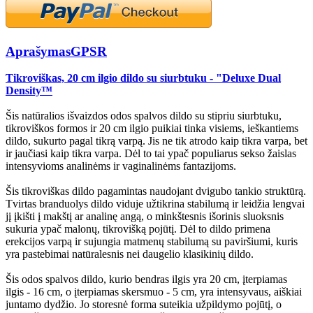
Aprašymas
GPSR
Tikroviškas, 20 cm ilgio dildo su siurbtuku - "Deluxe Dual
Density™
Šis natūralios išvaizdos odos spalvos dildo su stipriu siurbtuku,
tikroviškos formos ir 20 cm ilgio puikiai tinka visiems, ieškantiems
dildo, sukurto pagal tikrą varpą. Jis ne tik atrodo kaip tikra varpa, bet
ir jaučiasi kaip tikra varpa. Dėl to tai ypač populiarus sekso žaislas
intensyvioms analinėms ir vaginalinėms fantazijoms.
Šis tikroviškas dildo pagamintas naudojant dvigubo tankio struktūrą.
Tvirtas branduolys dildo viduje užtikrina stabilumą ir leidžia lengvai
jį įkišti į makštį ar analinę angą, o minkštesnis išorinis sluoksnis
sukuria ypač malonų, tikrovišką pojūtį. Dėl to dildo primena
erekcijos varpą ir sujungia matmenų stabilumą su paviršiumi, kuris
yra pastebimai natūralesnis nei daugelio klasikinių dildo.
Šis odos spalvos dildo, kurio bendras ilgis yra 20 cm, įterpiamas
ilgis - 16 cm, o įterpiamas skersmuo - 5 cm, yra intensyvaus, aiškiai
juntamo dydžio. Jo storesnė forma suteikia užpildymo pojūtį, o