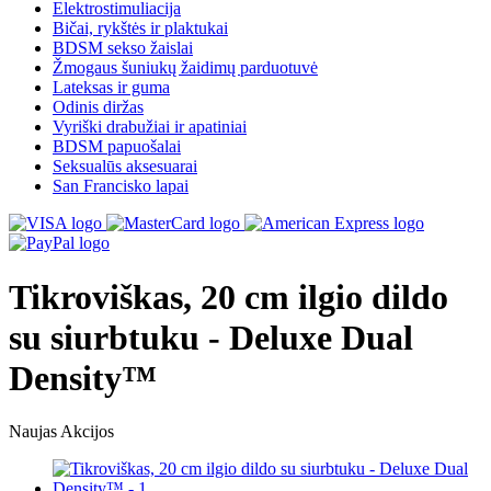
Elektrostimuliacija
Bičai, rykštės ir plaktukai
BDSM sekso žaislai
Žmogaus šuniukų žaidimų parduotuvė
Lateksas ir guma
Odinis diržas
Vyriški drabužiai ir apatiniai
BDSM papuošalai
Seksualūs aksesuarai
San Francisko lapai
Tikroviškas, 20 cm ilgio dildo
su siurbtuku - Deluxe Dual
Density™
Naujas
Akcijos