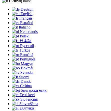
Lietuvių kalba
Deutsch
English
Français
Español
Italiano
Nederlands
Polski
日本語
Русский
Türkçe
Română
Português
Magyar
Bokmål
Svenska
Suomi
Dansk
Čeština
български език
Eesti keel
Slovenčina
Slovenščina
ελληνικά