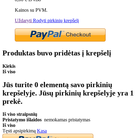
Kainos su PVM.
Uždaryti
Rodyti pirkinių krepšelį
Produktas buvo pridėtas į krepšelį
Kiekis
Iš viso
Jūs turite
0
elementą savo pirkinių
krepšelyje.
Jūsų pirkinių krepšelyje yra 1
prekė.
Iš viso straipsnių
Pristatymo išlaidos
nemokamas pristatymas
Iš viso
Tęsti apsipirkimą
Kasa