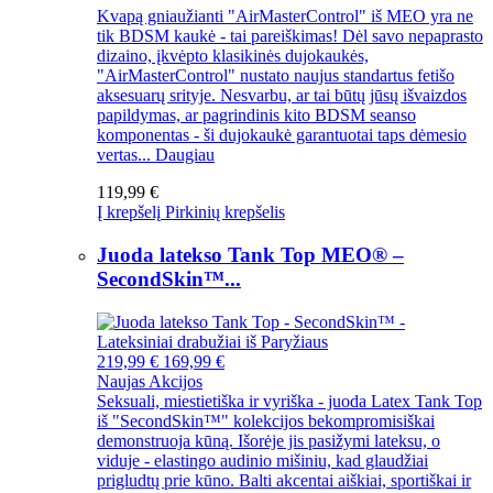
Kvapą gniaužianti "AirMasterControl" iš MEO yra ne
tik BDSM kaukė - tai pareiškimas! Dėl savo nepaprasto
dizaino, įkvėpto klasikinės dujokaukės,
"AirMasterControl" nustato naujus standartus fetišo
aksesuarų srityje. Nesvarbu, ar tai būtų jūsų išvaizdos
papildymas, ar pagrindinis kito BDSM seanso
komponentas - ši dujokaukė garantuotai taps dėmesio
vertas...
Daugiau
119,99 €
Į krepšelį
Pirkinių krepšelis
Juoda latekso Tank Top MEO® –
SecondSkin™...
219,99 €
169,99 €
Naujas
Akcijos
Seksuali, miestietiška ir vyriška - juoda Latex Tank Top
iš "SecondSkin™" kolekcijos bekompromisiškai
demonstruoja kūną. Išorėje jis pasižymi lateksu, o
viduje - elastingo audinio mišiniu, kad glaudžiai
prigludtų prie kūno. Balti akcentai aiškiai, sportiškai ir