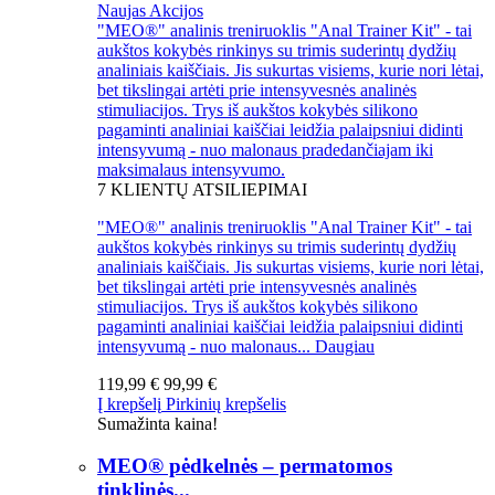
Naujas
Akcijos
"MEO®" analinis treniruoklis "Anal Trainer Kit" - tai
aukštos kokybės rinkinys su trimis suderintų dydžių
analiniais kaiščiais. Jis sukurtas visiems, kurie nori lėtai,
bet tikslingai artėti prie intensyvesnės analinės
stimuliacijos. Trys iš aukštos kokybės silikono
pagaminti analiniai kaiščiai leidžia palaipsniui didinti
intensyvumą - nuo malonaus pradedančiajam iki
maksimalaus intensyvumo.
7
KLIENTŲ ATSILIEPIMAI
"MEO®" analinis treniruoklis "Anal Trainer Kit" - tai
aukštos kokybės rinkinys su trimis suderintų dydžių
analiniais kaiščiais. Jis sukurtas visiems, kurie nori lėtai,
bet tikslingai artėti prie intensyvesnės analinės
stimuliacijos. Trys iš aukštos kokybės silikono
pagaminti analiniai kaiščiai leidžia palaipsniui didinti
intensyvumą - nuo malonaus...
Daugiau
119,99 €
99,99 €
Į krepšelį
Pirkinių krepšelis
Sumažinta kaina!
MEO® pėdkelnės – permatomos
tinklinės...