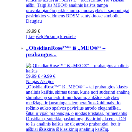
aiški. Taigi šis MEO® analinis kaištis tampa
provokuojančiu paklusnumo, nuosavybės ir sąmoningai
pasirinktos vaidmens BDSM santykiuose simboliu.
Daugiau
19,99 €
Į krepšelį
Pirkinių krepšelis
„ObsidianRose™“ iš „MEO®“ –
prabangus...
59,99 €
49,99 €
Naujas
Akcijos
„ObsidianRose™“ iš „MEO®“ – tai prabangios klasės
analinis kaištis, skirtas tiems, kurie nori suderinti analinę
stimuliaciją su išskirtiniu dizainu, aukštos kokybės
medžiaga ir jausmingais temperatūros žaidimais. Jo
rožinio aukso spalvos paviršius atrodo elegantiškai,
šiltai ir ypač prabangiai, o juodas kristalas, primenantis
Obsidianą, suteikia paslaptingą, išskirtinį akcentą. Dėl
to šis analinis kaištis ne tik atrodo prabangiai, bet ir
aiškiai išsiskiria iš klasikinių analinių kaiščių.