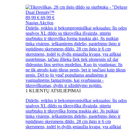
89,99 €
69,99 €
Naujas
Akcijos
Didelis, reiklus ir bekompromisiškai seksualus: šis odos
spalvos XL dildo su tikroviška išvaizda, stipriu
siurbtuku ir tikroviška forma traukia akį. Jis puikiai
tinka visiems, ieškantiems didelio, pastebimo ilgio ir
įspūdingo skersmens dildo. 28 cm ilgio ir 6 cm
skersmens, todėl jo dydis gniaužia kvapą, yra aiškiai
pastebimas, tačiau išlieka šiek tiek plonesnis už dar
didesnius šios serijos modelius. Kuo jis ypatingas: Jis
ne tik atrodo kaip tikras penis, bet ir jaučiasi kaip tikras
penis. Dėl to jis ypač populiarus analinėms ir
vaginalinėms fantazijoms, kai svarbiausia -
tikroviškumas, dydis ir užpildymo pojūtis.
1
KLIENTŲ ATSILIEPIMAI
Didelis, reiklus ir bekompromisiškai seksualus: šis odos
spalvos XL dildo su tikroviška išvaizda, stipriu
siurbtuku ir tikroviška forma traukia akį. Jis puikiai
tinka visiems, ieškantiems didelio, pastebimo ilgio ir
įspūdingo skersmens dildo. 28 cm ilgio ir 6 cm
skersmens, todėl jo dydis gniaužia kvapą, yra aiškiai