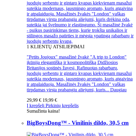
juodųjų serbentų ir gintaro kvapas kiekvienam masažui
suteikia modernaus, jausmingo aromato, kuris atgaivina
ir atpalaiduoja. Masažinės žvakės "London" vaškas
tirpdamas virsta prabangiu aliejumi, kuris drėkina odą,
suteikia jai švelnumo ir elastingumo. Ši masažinė žvakė
- puikus pasirinkimas tiems, kurie trokšta unikalios ir
stilingos masažo patirties ir mėgsta ypatingą rabarbarų ir
juodųjų serbentų kvapą.
1
KLIENTŲ ATSILIEPIMAI
"Petits Joujoux" masažinė žvakė "A trip to London"
įkūnija elegantišką ir kosmopolitišką Didžiosios
Britanijos sostinės žavesį. Rafinuotas rabarbarų,
juodųjų serbentų ir gintaro kvapas kiekvienam masažui
suteikia modernaus, jausmingo aromato, kuris atgaivina
ir atpalaiduoja. Masažinės žvakės "London" vaškas
tirpdamas virsta prabangiu aliejumi, kuris...
Daugiau
29,99 €
19,99 €
Į krepšelį
Pirkinių krepšelis
Sumažinta kaina!
BigBoysDong™ - Vinilinis dildo, 30,5 cm