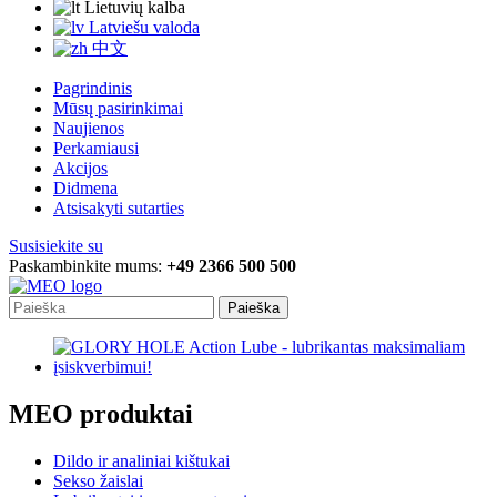
Lietuvių kalba
Latviešu valoda
中文
Pagrindinis
Mūsų pasirinkimai
Naujienos
Perkamiausi
Akcijos
Didmena
Atsisakyti sutarties
Susisiekite su
Paskambinkite mums:
+49 2366 500 500
Paieška
MEO produktai
Dildo ir analiniai kištukai
Sekso žaislai