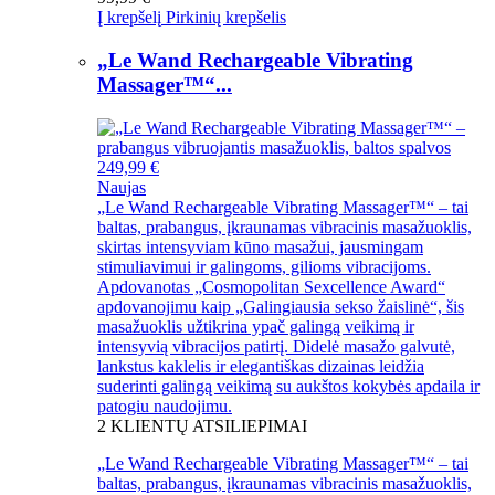
Į krepšelį
Pirkinių krepšelis
„Le Wand Rechargeable Vibrating
Massager™“...
249,99 €
Naujas
„Le Wand Rechargeable Vibrating Massager™“ – tai
baltas, prabangus, įkraunamas vibracinis masažuoklis,
skirtas intensyviam kūno masažui, jausmingam
stimuliavimui ir galingoms, gilioms vibracijoms.
Apdovanotas „Cosmopolitan Sexcellence Award“
apdovanojimu kaip „Galingiausia sekso žaislinė“, šis
masažuoklis užtikrina ypač galingą veikimą ir
intensyvią vibracijos patirtį. Didelė masažo galvutė,
lankstus kaklelis ir elegantiškas dizainas leidžia
suderinti galingą veikimą su aukštos kokybės apdaila ir
patogiu naudojimu.
2
KLIENTŲ ATSILIEPIMAI
„Le Wand Rechargeable Vibrating Massager™“ – tai
baltas, prabangus, įkraunamas vibracinis masažuoklis,