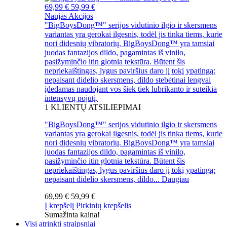
69,99 €
59,99 €
Naujas
Akcijos
"BigBoysDong™" serijos vidutinio ilgio ir skersmens
variantas yra gerokai ilgesnis, todėl jis tinka tiems, kurie
nori didesnių vibratorių. BigBoysDong™ yra tamsiai
juodas fantazijos dildo, pagamintas iš vinilo,
pasižyminčio itin glotnia tekstūra. Būtent šis
nepriekaištingas, lygus paviršius daro jį tokį ypatingą:
nepaisant didelio skersmens, dildo stebėtinai lengvai
įdedamas naudojant vos šiek tiek lubrikanto ir suteikia
intensyvų pojūtį.
1
KLIENTŲ ATSILIEPIMAI
"BigBoysDong™" serijos vidutinio ilgio ir skersmens
variantas yra gerokai ilgesnis, todėl jis tinka tiems, kurie
nori didesnių vibratorių. BigBoysDong™ yra tamsiai
juodas fantazijos dildo, pagamintas iš vinilo,
pasižyminčio itin glotnia tekstūra. Būtent šis
nepriekaištingas, lygus paviršius daro jį tokį ypatingą:
nepaisant didelio skersmens, dildo...
Daugiau
69,99 €
59,99 €
Į krepšelį
Pirkinių krepšelis
Sumažinta kaina!
Visi atrinkti straipsniai