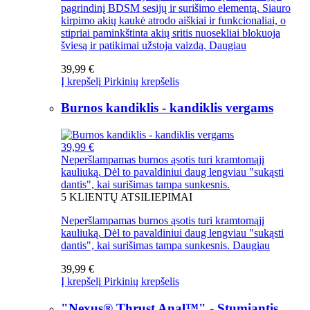
pagrindinį BDSM sesijų ir surišimo elementą. Siauro
kirpimo akių kaukė atrodo aiškiai ir funkcionaliai, o
stipriai paminkštinta akių sritis nuosekliai blokuoja
šviesą ir patikimai užstoja vaizdą.
Daugiau
39,99 €
Į krepšelį
Pirkinių krepšelis
Burnos kandiklis - kandiklis vergams
39,99 €
Neperšlampamas burnos ąsotis turi kramtomąjį
kauliuką. Dėl to pavaldiniui daug lengviau "sukąsti
dantis", kai surišimas tampa sunkesnis.
5
KLIENTŲ ATSILIEPIMAI
Neperšlampamas burnos ąsotis turi kramtomąjį
kauliuką. Dėl to pavaldiniui daug lengviau "sukąsti
dantis", kai surišimas tampa sunkesnis.
Daugiau
39,99 €
Į krepšelį
Pirkinių krepšelis
"Nexus® Thrust Anal™" - Stumiantis...