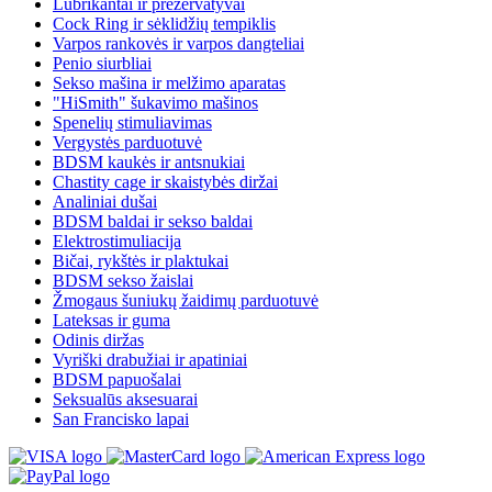
Lubrikantai ir prezervatyvai
Cock Ring ir sėklidžių tempiklis
Varpos rankovės ir varpos dangteliai
Penio siurbliai
Sekso mašina ir melžimo aparatas
"HiSmith" šukavimo mašinos
Spenelių stimuliavimas
Vergystės parduotuvė
BDSM kaukės ir antsnukiai
Chastity cage ir skaistybės diržai
Analiniai dušai
BDSM baldai ir sekso baldai
Elektrostimuliacija
Bičai, rykštės ir plaktukai
BDSM sekso žaislai
Žmogaus šuniukų žaidimų parduotuvė
Lateksas ir guma
Odinis diržas
Vyriški drabužiai ir apatiniai
BDSM papuošalai
Seksualūs aksesuarai
San Francisko lapai