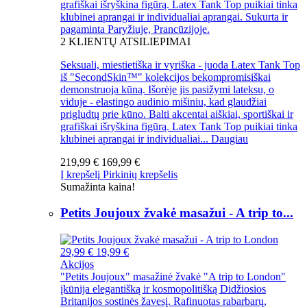
grafiškai išryškina figūrą. Latex Tank Top puikiai tinka
klubinei aprangai ir individualiai aprangai. Sukurta ir
pagaminta Paryžiuje, Prancūzijoje.
2
KLIENTŲ ATSILIEPIMAI
Seksuali, miestietiška ir vyriška - juoda Latex Tank Top
iš "SecondSkin™" kolekcijos bekompromisiškai
demonstruoja kūną. Išorėje jis pasižymi lateksu, o
viduje - elastingo audinio mišiniu, kad glaudžiai
prigludtų prie kūno. Balti akcentai aiškiai, sportiškai ir
grafiškai išryškina figūrą. Latex Tank Top puikiai tinka
klubinei aprangai ir individualiai...
Daugiau
219,99 €
169,99 €
Į krepšelį
Pirkinių krepšelis
Sumažinta kaina!
Petits Joujoux žvakė masažui - A trip to...
29,99 €
19,99 €
Akcijos
"Petits Joujoux" masažinė žvakė "A trip to London"
įkūnija elegantišką ir kosmopolitišką Didžiosios
Britanijos sostinės žavesį. Rafinuotas rabarbarų,