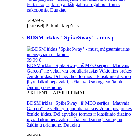
tvirtas kojas, kurių aukštį galima reguliuoti trimis
pakopomis.
Daugiau
549,99 €
Į krepšelį
Pirkinių krepšelis
BDSM irklas "SpikeSway" - mūsų...
99,99 €
BDSM irklas "SpikeSway" iš MEO serijos "Mauvais
Garçon" ne veltui yra populiariausias Vokietijos prekės
ženklo irklas. Dėl apvalios formos ir klasikinio dizaino
ji yra laikui nepavaldi, tačiau veiksminga smūginių
žaidimų priemonė.
2
KLIENTŲ ATSILIEPIMAI
BDSM irklas "SpikeSway" iš MEO serijos "Mauvais
Garçon" ne veltui yra populiariausias Vokietijos prekės
ženklo irklas. Dėl apvalios formos ir klasikinio dizaino
ji yra laikui nepavaldi, tačiau veiksminga smūginių
žaidimų priemonė.
Daugiau
99,99 €