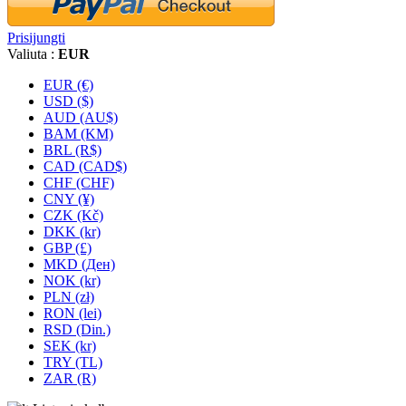
Prisijungti
Valiuta :
EUR
EUR (€)
USD ($)
AUD (AU$)
BAM (KM)
BRL (R$)
CAD (CAD$)
CHF (CHF)
CNY (¥)
CZK (Kč)
DKK (kr)
GBP (£)
MKD (Ден)
NOK (kr)
PLN (zł)
RON (lei)
RSD (Din.)
SEK (kr)
TRY (TL)
ZAR (R)