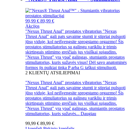
99,99 €
89,99 €
Akcijos
"Nexus Thrust Anal" prostatos vibratorius "Nexus
Thrust Anal" gali pats savaime stumti ir stipriai pulsuoti
jūsų viduje, kol neišvengsite sprogstamo orgazmo! Šis
prostatos stimuliatorius su galingu varikliu ir trimis
skirtingais stūmimo greičiais jus visiškai sujaudins.
"Nexus Thrust" yra ypač galingas, stumiantis prostatos
stimuliatorius, kuris sužavės visus! Dėl savo anatominės
formos jis puikiai tinka P arba G taškui stimuliuoti.
2
KLIENTŲ ATSILIEPIMAI
"Nexus Thrust Anal" prostatos vibratorius "Nexus
Thrust Anal" gali pats savaime stumti ir stipriai pulsuoti
jūsų viduje, kol neišvengsite sprogstamo orgazmo! Šis
prostatos stimuliatorius su galingu varikliu ir trimis
skirtingais stūmimo greičiais jus visiškai sujaudins.
"Nexus Thrust" yra ypač galingas, stumiantis prostatos
stimuliatorius, kuris sužavės...
Daugiau
99,99 €
89,99 €
Į krepšelį
Pirkinių krepšelis