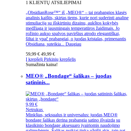
1
KLIENTŲ ATSILIEPIMAI
„ObsidianRose™“ iš „MEO®“ – tai prabangios klasės
analinis kaištis, skirtas tiems, kurie nori suderinti analinę
stimuliaciją su išskirtiniu dizainu, aukštos kokybės
medžiaga ir jausmingais temperatūros žaidimais. Jo
rožinio aukso spalvos paviršius atrodo elegantiškai,
šiltai ir ypač prabangiai, o juodas kristalas, primenantis
Obsidianą, suteikia...
Daugiau
59,99 €
49,99 €
Į krepšelį
Pirkinių krepšelis
Sumažinta kaina!
MEO® „Bondage“ šalikas – juodas
satininis...
9,99 €
Netrukus
Minkštas, seksualus ir universalus: juodas MEO®
bondage šalikas derina prabangią satino išvaizdą su
klasikinio bondage aksesuaro įvairiomis naudojimo
galimybėmis. Šalikas puikiai tinka užrišti akis, taip pat