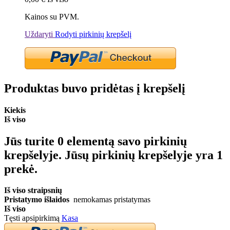
Kainos su PVM.
Uždaryti
Rodyti pirkinių krepšelį
Produktas buvo pridėtas į krepšelį
Kiekis
Iš viso
Jūs turite
0
elementą savo pirkinių
krepšelyje.
Jūsų pirkinių krepšelyje yra 1
prekė.
Iš viso straipsnių
Pristatymo išlaidos
nemokamas pristatymas
Iš viso
Tęsti apsipirkimą
Kasa