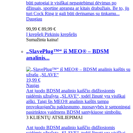
būti patogiai ir visiškai nepastebimai dėvimas po
džinsais, sportine apranga ar kitais drabužiais. Be to, jis
turi Cock Ring ir gali būti derinamas su tinkamu...
Daugiau
99,99 €
89,99 €
Į krepšelį
Pirkinių krepšelis
Sumažinta kaina!
„SlavePlug™“ iš MEO® – BDSM
analinis...
19,99 €
Naujas
Ant juodo BDSM analinio kaiščio didžiosiomis
raidėmis užrašyta „SLAVE“, todėl žinutė yra visiškai
aiški. Taigi šis MEO® analinis kaištis tampa
provokuojančiu paklusnumo, nuosavybės ir sąmoningai
pasirinktos vaidmens BDSM santykiuose simboliu.
3
KLIENTŲ ATSILIEPIMAI
Ant juodo BDSM analinio kaiščio didžiosiomis
raidėmis užrašyta „SLAVE“, todėl žinutė yra visiškai