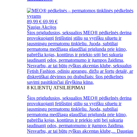
89,99 €
69,99 €
Naujas
Akcijos
Šios prigludusios, seksualios MEO® pėdkelnės derina
provokuojantį fetišistinį stilių su vyrišku siluetu ir
jausmingu permatomu tinkleliu. Juoda, subtiliai
permatoma medžiaga glaudžiai priglunda prie kūno,
pabrėžia kojas, kontūrus ir priekio sritį bei sukuria
jaudinantį odos, permatomumo ir įtampos žaidimą.
Nesvarbu, ar tai būtų ryškus akcentas klube, seksualus
Fetish Fashion, odinių aprangų, diržų ar šortų detalė, ar
diskretiškai dėvimos po drabužiais: šios pėdkelnės
savimi pasitikinčiai išryškina kūną.
8
KLIENTŲ ATSILIEPIMAI
Šios prigludusios, seksualios MEO® pėdkelnės derina
provokuojantį fetišistinį stilių su vyrišku siluetu ir
jausmingu permatomu tinkleliu. Juoda, subtiliai
permatoma medžiaga glaudžiai priglunda prie kūno,
pabrėžia kojas, kontūrus ir priekio sritį bei sukuria
jaudinantį odos, permatomumo ir įtampos žaidimą.
Nesvarbu, ar tai būtų ryškus akcentas klube,...
Daugiau