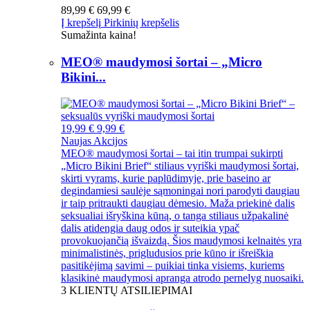
89,99 €
69,99 €
Į krepšelį
Pirkinių krepšelis
Sumažinta kaina!
MEO® maudymosi šortai – „Micro
Bikini...
19,99 €
9,99 €
Naujas
Akcijos
MEO® maudymosi šortai – tai itin trumpai sukirpti
„Micro Bikini Brief“ stiliaus vyriški maudymosi šortai,
skirti vyrams, kurie paplūdimyje, prie baseino ar
degindamiesi saulėje sąmoningai nori parodyti daugiau
ir taip pritraukti daugiau dėmesio. Maža priekinė dalis
seksualiai išryškina kūną, o tanga stiliaus užpakalinė
dalis atidengia daug odos ir suteikia ypač
provokuojančią išvaizdą. Šios maudymosi kelnaitės yra
minimalistinės, prigludusios prie kūno ir išreiškia
pasitikėjimą savimi – puikiai tinka visiems, kuriems
klasikinė maudymosi apranga atrodo pernelyg nuosaiki.
3
KLIENTŲ ATSILIEPIMAI