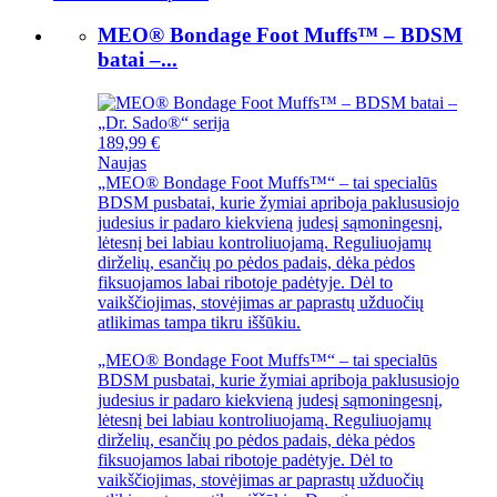
MEO® Bondage Foot Muffs™ – BDSM
batai –...
189,99 €
Naujas
„MEO® Bondage Foot Muffs™“ – tai specialūs
BDSM pusbatai, kurie žymiai apriboja paklususiojo
judesius ir padaro kiekvieną judesį sąmoningesnį,
lėtesnį bei labiau kontroliuojamą. Reguliuojamų
dirželių, esančių po pėdos padais, dėka pėdos
fiksuojamos labai ribotoje padėtyje. Dėl to
vaikščiojimas, stovėjimas ar paprastų užduočių
atlikimas tampa tikru iššūkiu.
„MEO® Bondage Foot Muffs™“ – tai specialūs
BDSM pusbatai, kurie žymiai apriboja paklususiojo
judesius ir padaro kiekvieną judesį sąmoningesnį,
lėtesnį bei labiau kontroliuojamą. Reguliuojamų
dirželių, esančių po pėdos padais, dėka pėdos
fiksuojamos labai ribotoje padėtyje. Dėl to
vaikščiojimas, stovėjimas ar paprastų užduočių