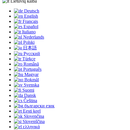
Lietuvių kalba
Deutsch
English
Français
Español
Italiano
Nederlands
Polski
日本語
Русский
Türkçe
Română
Português
Magyar
Bokmål
Svenska
Suomi
Dansk
Čeština
български език
Eesti keel
Slovenčina
Slovenščina
ελληνικά