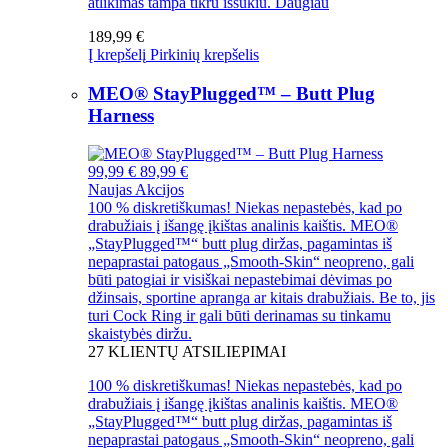
atlikimas tampa tikru iššūkiu.
Daugiau
189,99 €
Į krepšelį
Pirkinių krepšelis
MEO® StayPlugged™ – Butt Plug
Harness
99,99 €
89,99 €
Naujas
Akcijos
100 % diskretiškumas! Niekas nepastebės, kad po
drabužiais į išangę įkištas analinis kaištis. MEO®
„StayPlugged™“ butt plug diržas, pagamintas iš
nepaprastai patogaus „Smooth-Skin“ neopreno, gali
būti patogiai ir visiškai nepastebimai dėvimas po
džinsais, sportine apranga ar kitais drabužiais. Be to, jis
turi Cock Ring ir gali būti derinamas su tinkamu
skaistybės diržu.
27
KLIENTŲ ATSILIEPIMAI
100 % diskretiškumas! Niekas nepastebės, kad po
drabužiais į išangę įkištas analinis kaištis. MEO®
„StayPlugged™“ butt plug diržas, pagamintas iš
nepaprastai patogaus „Smooth-Skin“ neopreno, gali