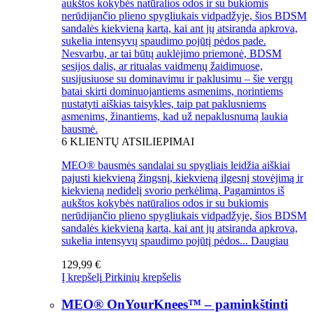
aukštos kokybės natūralios odos ir su bukiomis
nerūdijančio plieno spygliukais vidpadžyje, šios BDSM
sandalės kiekvieną kartą, kai ant jų atsiranda apkrova,
sukelia intensyvų spaudimo pojūtį pėdos pade.
Nesvarbu, ar tai būtų auklėjimo priemonė, BDSM
sesijos dalis, ar ritualas vaidmenų žaidimuose,
susijusiuose su dominavimu ir paklusimu – šie vergų
batai skirti dominuojantiems asmenims, norintiems
nustatyti aiškias taisykles, taip pat paklusniems
asmenims, žinantiems, kad už nepaklusnumą laukia
bausmė.
6
KLIENTŲ ATSILIEPIMAI
MEO® bausmės sandalai su spygliais leidžia aiškiai
pajusti kiekvieną žingsnį, kiekvieną ilgesnį stovėjimą ir
kiekvieną nedidelį svorio perkėlimą. Pagamintos iš
aukštos kokybės natūralios odos ir su bukiomis
nerūdijančio plieno spygliukais vidpadžyje, šios BDSM
sandalės kiekvieną kartą, kai ant jų atsiranda apkrova,
sukelia intensyvų spaudimo pojūtį pėdos...
Daugiau
129,99 €
Į krepšelį
Pirkinių krepšelis
MEO® OnYourKnees™ – paminkštinti