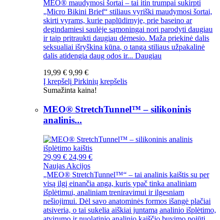
MEO® maudymosi šortai – tai itin trumpai sukirpti
„Micro Bikini Brief“ stiliaus vyriški maudymosi šortai,
skirti vyrams, kurie paplūdimyje, prie baseino ar
degindamiesi saulėje sąmoningai nori parodyti daugiau
ir taip pritraukti daugiau dėmesio. Maža priekinė dalis
seksualiai išryškina kūną, o tanga stiliaus užpakalinė
dalis atidengia daug odos ir...
Daugiau
19,99 €
9,99 €
Į krepšelį
Pirkinių krepšelis
Sumažinta kaina!
MEO® StretchTunnel™ – silikoninis
analinis...
29,99 €
24,99 €
Naujas
Akcijos
„MEO® StretchTunnel™“ – tai analinis kaištis su per
visą ilgį einančia anga, kuris ypač tinka analiniam
išplėtimui, analiniam treniravimui ir ilgesniam
nešiojimui. Dėl savo anatominės formos išangė plačiai
atsiveria, o tai sukelia aiškiai juntamą analinio išplėtimo,
atvirumo ir nuolatinio analinio kaiščio buvimo pojūtį.