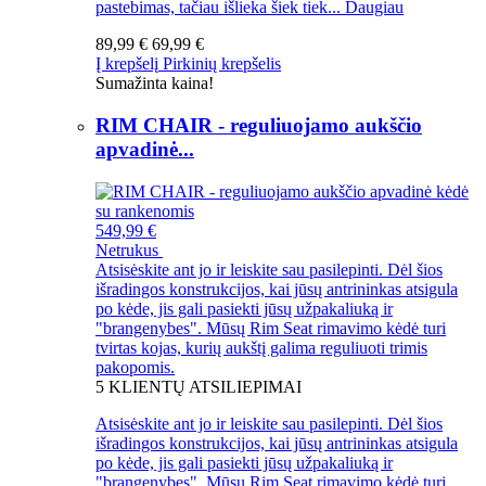
pastebimas, tačiau išlieka šiek tiek...
Daugiau
89,99 €
69,99 €
Į krepšelį
Pirkinių krepšelis
Sumažinta kaina!
RIM CHAIR - reguliuojamo aukščio
apvadinė...
549,99 €
Netrukus
Atsisėskite ant jo ir leiskite sau pasilepinti. Dėl šios
išradingos konstrukcijos, kai jūsų antrininkas atsigula
po kėde, jis gali pasiekti jūsų užpakaliuką ir
"brangenybes". Mūsų Rim Seat rimavimo kėdė turi
tvirtas kojas, kurių aukštį galima reguliuoti trimis
pakopomis.
5
KLIENTŲ ATSILIEPIMAI
Atsisėskite ant jo ir leiskite sau pasilepinti. Dėl šios
išradingos konstrukcijos, kai jūsų antrininkas atsigula
po kėde, jis gali pasiekti jūsų užpakaliuką ir
"brangenybes". Mūsų Rim Seat rimavimo kėdė turi