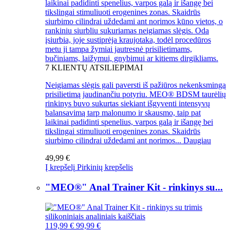
laikinai padidinti spenelius, varpos galą ir išangę bei
tikslingai stimuliuoti erogenines zonas. Skaidrūs
siurbimo cilindrai uždedami ant norimos kūno vietos, o
rankiniu siurbliu sukuriamas neigiamas slėgis. Oda
įsiurbia, joje sustiprėja kraujotaka, todėl procedūros
metu ji tampa žymiai jautresnė prisilietimams,
bučiniams, laižymui, gnybimui ar kitiems dirgikliams.
7
KLIENTŲ ATSILIEPIMAI
Neigiamas slėgis gali paversti iš pažiūros nekenksmingą
prisilietimą jaudinančiu potyriu. MEO® BDSM taurėlių
rinkinys buvo sukurtas siekiant išgyventi intensyvų
balansavimą tarp malonumo ir skausmo, taip pat
laikinai padidinti spenelius, varpos galą ir išangę bei
tikslingai stimuliuoti erogenines zonas. Skaidrūs
siurbimo cilindrai uždedami ant norimos...
Daugiau
49,99 €
Į krepšelį
Pirkinių krepšelis
"MEO®" Anal Trainer Kit - rinkinys su...
119,99 €
99,99 €