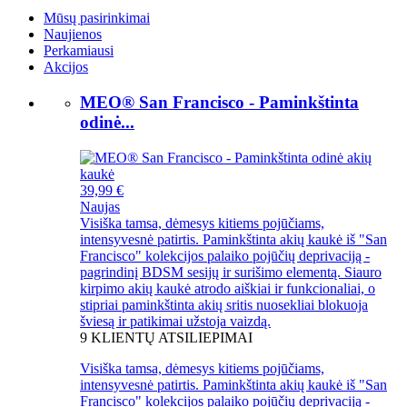
Mūsų pasirinkimai
Naujienos
Perkamiausi
Akcijos
MEO® San Francisco - Paminkštinta
odinė...
39,99 €
Naujas
Visiška tamsa, dėmesys kitiems pojūčiams,
intensyvesnė patirtis. Paminkštinta akių kaukė iš "San
Francisco" kolekcijos palaiko pojūčių deprivaciją -
pagrindinį BDSM sesijų ir surišimo elementą. Siauro
kirpimo akių kaukė atrodo aiškiai ir funkcionaliai, o
stipriai paminkštinta akių sritis nuosekliai blokuoja
šviesą ir patikimai užstoja vaizdą.
9
KLIENTŲ ATSILIEPIMAI
Visiška tamsa, dėmesys kitiems pojūčiams,
intensyvesnė patirtis. Paminkštinta akių kaukė iš "San
Francisco" kolekcijos palaiko pojūčių deprivaciją -