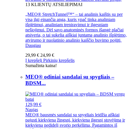
13
KLIENTŲ ATSILIEPIMAI
„MEO® StretchTunnel™“ – tai analinis kaištis su per
visą ilgį einančia anga, kuris ypač tinka analiniam
išplėtimui, analiniam treniravimui ir ilgesniam
nešiojimui. Dėl savo anatominės formos išangė plačiai
atsiveria, o tai sukelia aiškiai juntamą analinio išplėtimo,
atvirumo ir nuolatinio analinio kaiščio buvimo pojūtį.
Daugiau
29,99 €
24,99 €
Į krepšelį
Pirkinių krepšelis
Sumažinta kaina!
MEO® odiniai sandalai su spygliais –
BDSM...
129,99 €
Naujas
MEO® bausmės sandalai su spygliais leidžia aiškiai
pajusti kiekvieną žingsnį, kiekvieną ilgesnį stovėjimą ir
kiekvieną nedidelį svorio perkėlimą. Pagamintos iš