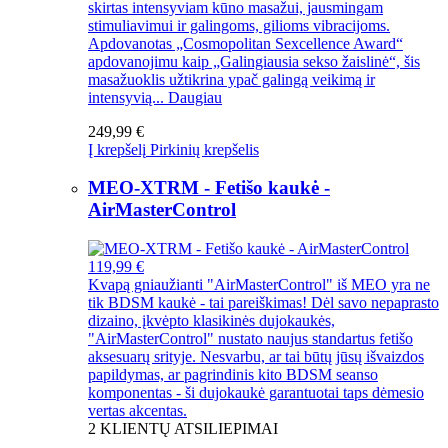
skirtas intensyviam kūno masažui, jausmingam
stimuliavimui ir galingoms, gilioms vibracijoms.
Apdovanotas „Cosmopolitan Sexcellence Award“
apdovanojimu kaip „Galingiausia sekso žaislinė“, šis
masažuoklis užtikrina ypač galingą veikimą ir
intensyvią...
Daugiau
249,99 €
Į krepšelį
Pirkinių krepšelis
MEO-XTRM - Fetišo kaukė -
AirMasterControl
119,99 €
Kvapą gniaužianti "AirMasterControl" iš MEO yra ne
tik BDSM kaukė - tai pareiškimas! Dėl savo nepaprasto
dizaino, įkvėpto klasikinės dujokaukės,
"AirMasterControl" nustato naujus standartus fetišo
aksesuarų srityje. Nesvarbu, ar tai būtų jūsų išvaizdos
papildymas, ar pagrindinis kito BDSM seanso
komponentas - ši dujokaukė garantuotai taps dėmesio
vertas akcentas.
2
KLIENTŲ ATSILIEPIMAI