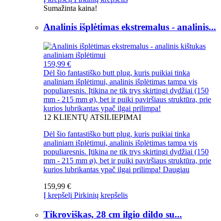
Sumažinta kaina!
Analinis išplėtimas ekstremalus - analinis...
159,99 €
Dėl šio fantastiško butt plug, kuris puikiai tinka
analiniam išplėtimui, analinis išplėtimas tampa vis
populiaresnis. Įtikina ne tik trys skirtingi dydžiai (150
mm - 215 mm ø), bet ir puiki paviršiaus struktūra, prie
kurios lubrikantas ypač ilgai prilimpa!
12
KLIENTŲ ATSILIEPIMAI
Dėl šio fantastiško butt plug, kuris puikiai tinka
analiniam išplėtimui, analinis išplėtimas tampa vis
populiaresnis. Įtikina ne tik trys skirtingi dydžiai (150
mm - 215 mm ø), bet ir puiki paviršiaus struktūra, prie
kurios lubrikantas ypač ilgai prilimpa!
Daugiau
159,99 €
Į krepšelį
Pirkinių krepšelis
Tikroviškas, 28 cm ilgio dildo su...