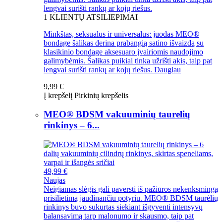
lengvai surišti rankų ar kojų riešus.
1
KLIENTŲ ATSILIEPIMAI
Minkštas, seksualus ir universalus: juodas MEO®
bondage šalikas derina prabangią satino išvaizdą su
klasikinio bondage aksesuaro įvairiomis naudojimo
galimybėmis. Šalikas puikiai tinka užrišti akis, taip pat
lengvai surišti rankų ar kojų riešus.
Daugiau
9,99 €
Į krepšelį
Pirkinių krepšelis
MEO® BDSM vakuuminių taurelių
rinkinys – 6...
49,99 €
Naujas
Neigiamas slėgis gali paversti iš pažiūros nekenksmingą
prisilietimą jaudinančiu potyriu. MEO® BDSM taurėlių
rinkinys buvo sukurtas siekiant išgyventi intensyvų
balansavimą tarp malonumo ir skausmo, taip pat