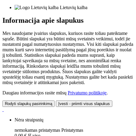
Lietuvių kalba
Informacija apie slapukus
Mes naudojame įvairius slapukus, kuriuos rasite toliau pateiktame
sąraše. Būtini slapukai yra būtini mūsų svetainės veikimui, todėl jie
nustatomi pagal numatytuosius nustatymus. Visi kiti slapukai padeda
mums kurti savo internetinį pasiūlymą pagal jūsų poreikius ir nuolat
jį tobulinti. Statistikos slapukai padeda mums suprasti, kaip
lankytojai sąveikauja su mūsų svetaine, nes anonimiškai renka
informaciją. Rinkodaros slapukai leidžia mums tobulinti mūsų
svetainėje siūlomus produktus. Šiuos slapukus galite valdyti
spustelėję toliau esantį mygtuką. Nustatymus galite bet kada pasiekti
mūsų svetainėje ir atitinkamai juos pakeisti.
Daugiau informacijos rasite mūsų
Privatumo politikoje
.
Rodyti slapukų pasirinkimą
Įvesti - priimti visus slapukus
Nėra straipsnių
nemokamas pristatymas
Pristatymas
0,00 €
Iš viso