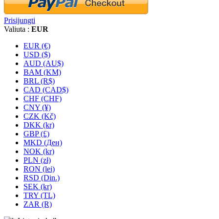
Prisijungti
Valiuta :
EUR
EUR (€)
USD ($)
AUD (AU$)
BAM (KM)
BRL (R$)
CAD (CAD$)
CHF (CHF)
CNY (¥)
CZK (Kč)
DKK (kr)
GBP (£)
MKD (Ден)
NOK (kr)
PLN (zł)
RON (lei)
RSD (Din.)
SEK (kr)
TRY (TL)
ZAR (R)