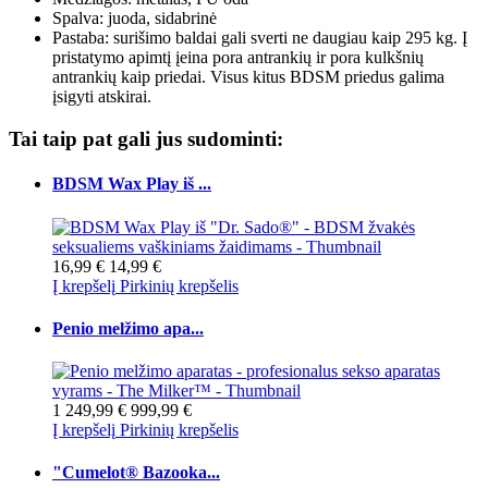
Spalva: juoda, sidabrinė
Pastaba: surišimo baldai gali sverti ne daugiau kaip 295 kg. Į
pristatymo apimtį įeina pora antrankių ir pora kulkšnių
antrankių kaip priedai. Visus kitus BDSM priedus galima
įsigyti atskirai.
Tai taip pat gali jus sudominti:
BDSM Wax Play iš ...
16,99 €
14,99 €
Į krepšelį
Pirkinių krepšelis
Penio melžimo apa...
1 249,99 €
999,99 €
Į krepšelį
Pirkinių krepšelis
"Cumelot® Bazooka...