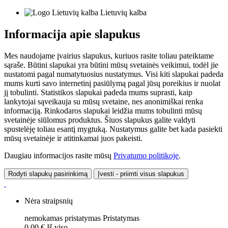
Lietuvių kalba
Informacija apie slapukus
Mes naudojame įvairius slapukus, kuriuos rasite toliau pateiktame
sąraše. Būtini slapukai yra būtini mūsų svetainės veikimui, todėl jie
nustatomi pagal numatytuosius nustatymus. Visi kiti slapukai padeda
mums kurti savo internetinį pasiūlymą pagal jūsų poreikius ir nuolat
jį tobulinti. Statistikos slapukai padeda mums suprasti, kaip
lankytojai sąveikauja su mūsų svetaine, nes anonimiškai renka
informaciją. Rinkodaros slapukai leidžia mums tobulinti mūsų
svetainėje siūlomus produktus. Šiuos slapukus galite valdyti
spustelėję toliau esantį mygtuką. Nustatymus galite bet kada pasiekti
mūsų svetainėje ir atitinkamai juos pakeisti.
Daugiau informacijos rasite mūsų
Privatumo politikoje
.
Rodyti slapukų pasirinkimą
Įvesti - priimti visus slapukus
Nėra straipsnių
nemokamas pristatymas
Pristatymas
0,00 €
Iš viso