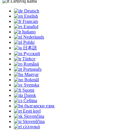
Lietuvių kalba
Deutsch
English
Français
Español
Italiano
Nederlands
Polski
日本語
Русский
Türkçe
Română
Português
Magyar
Bokmål
Svenska
Suomi
Dansk
Čeština
български език
Eesti keel
Slovenčina
Slovenščina
ελληνικά