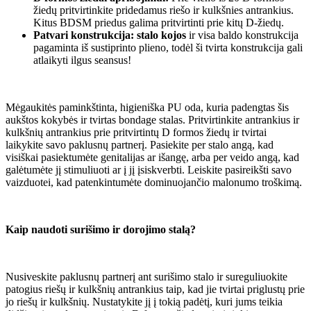
žiedų pritvirtinkite pridedamus riešo ir kulkšnies antrankius.
Kitus BDSM priedus galima pritvirtinti prie kitų D-žiedų.
Patvari konstrukcija: stalo kojos
ir visa baldo konstrukcija
pagaminta iš sustiprinto plieno, todėl ši tvirta konstrukcija gali
atlaikyti ilgus seansus!
Mėgaukitės paminkštinta, higieniška PU oda, kuria padengtas šis
aukštos kokybės ir tvirtas bondage stalas. Pritvirtinkite antrankius ir
kulkšnių antrankius prie pritvirtintų D formos žiedų ir tvirtai
laikykite savo paklusnų partnerį. Pasiekite per stalo angą, kad
visiškai pasiektumėte genitalijas ar išangę, arba per veido angą, kad
galėtumėte jį stimuliuoti ar į jį įsiskverbti. Leiskite pasireikšti savo
vaizduotei, kad patenkintumėte dominuojančio malonumo troškimą.
Kaip naudoti surišimo ir dorojimo stalą?
Nusiveskite paklusnų partnerį ant surišimo stalo ir sureguliuokite
patogius riešų ir kulkšnių antrankius taip, kad jie tvirtai priglustų prie
jo riešų ir kulkšnių. Nustatykite jį į tokią padėtį, kuri jums teikia