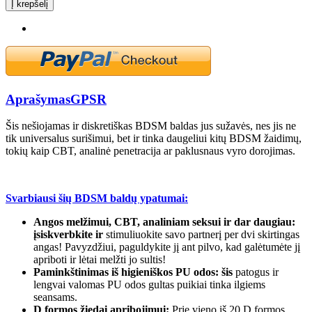
Į krepšelį
Aprašymas
GPSR
Šis nešiojamas ir diskretiškas BDSM baldas jus sužavės, nes jis ne
tik universalus surišimui, bet ir tinka daugeliui kitų BDSM žaidimų,
tokių kaip CBT, analinė penetracija ar paklusnaus vyro dorojimas.
Svarbiausi šių BDSM baldų ypatumai:
Angos melžimui, CBT, analiniam seksui ir dar daugiau:
įsiskverbkite ir
stimuliuokite savo partnerį per dvi skirtingas
angas! Pavyzdžiui, paguldykite jį ant pilvo, kad galėtumėte jį
apriboti ir lėtai melžti jo sultis!
Paminkštinimas iš higieniškos PU odos: šis
patogus ir
lengvai valomas PU odos gultas puikiai tinka ilgiems
seansams.
D formos žiedai apribojimui:
Prie vieno iš 20 D formos