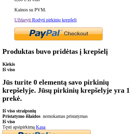
Kainos su PVM.
Uždaryti
Rodyti pirkinių krepšelį
Produktas buvo pridėtas į krepšelį
Kiekis
Iš viso
Jūs turite
0
elementą savo pirkinių
krepšelyje.
Jūsų pirkinių krepšelyje yra 1
prekė.
Iš viso straipsnių
Pristatymo išlaidos
nemokamas pristatymas
Iš viso
Tęsti apsipirkimą
Kasa