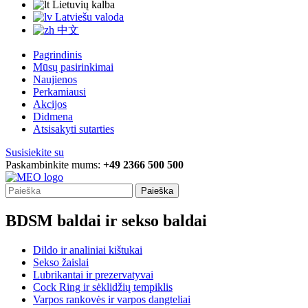
Lietuvių kalba
Latviešu valoda
中文
Pagrindinis
Mūsų pasirinkimai
Naujienos
Perkamiausi
Akcijos
Didmena
Atsisakyti sutarties
Susisiekite su
Paskambinkite mums:
+49 2366 500 500
Paieška
BDSM baldai ir sekso baldai
Dildo ir analiniai kištukai
Sekso žaislai
Lubrikantai ir prezervatyvai
Cock Ring ir sėklidžių tempiklis
Varpos rankovės ir varpos dangteliai