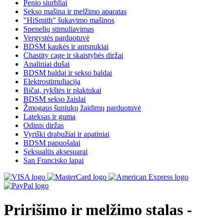
Penio siurbliai
Sekso mašina ir melžimo aparatas
"HiSmith" šukavimo mašinos
Spenelių stimuliavimas
Vergystės parduotuvė
BDSM kaukės ir antsnukiai
Chastity cage ir skaistybės diržai
Analiniai dušai
BDSM baldai ir sekso baldai
Elektrostimuliacija
Bičai, rykštės ir plaktukai
BDSM sekso žaislai
Žmogaus šuniukų žaidimų parduotuvė
Lateksas ir guma
Odinis diržas
Vyriški drabužiai ir apatiniai
BDSM papuošalai
Seksualūs aksesuarai
San Francisko lapai
Pririšimo ir melžimo stalas -