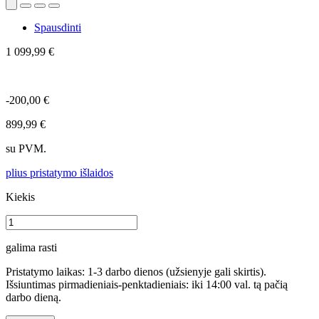
Spausdinti
1 099,99 €
-200,00 €
899,99 €
su PVM.
plius pristatymo išlaidos
Kiekis
galima rasti
Pristatymo laikas: 1-3 darbo dienos (užsienyje gali skirtis).
Išsiuntimas pirmadieniais-penktadieniais: iki 14:00 val. tą pačią
darbo dieną.