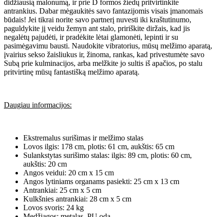
didžiausią malonumą, ir prie D formos žiedų pritvirtinkite
antrankius. Dabar mėgaukitės savo fantazijomis visais įmanomais
būdais! Jei tikrai norite savo partnerį nuvesti iki kraštutinumo,
paguldykite jį veidu žemyn ant stalo, pririškite diržais, kad jis
negalėtų pajudėti, ir pradėkite lėtai glamonėti, lepinti ir su
pasimėgavimu bausti. Naudokite vibratorius, mūsų melžimo aparatą,
įvairius sekso žaisliukus ir, žinoma, rankas, kad privestumėte savo
Subą prie kulminacijos, arba melžkite jo sultis iš apačios, po stalu
pritvirtinę mūsų fantastišką melžimo aparatą.
Daugiau informacijos:
Ekstremalus surišimas ir melžimo stalas
Lovos ilgis: 178 cm, plotis: 61 cm, aukštis: 65 cm
Sulankstytas surišimo stalas: ilgis: 89 cm, plotis: 60 cm,
aukštis: 20 cm
Angos veidui: 20 cm x 15 cm
Angos lytiniams organams pasiekti: 25 cm x 13 cm
Antrankiai: 25 cm x 5 cm
Kulkšnies antrankiai: 28 cm x 5 cm
Lovos svoris: 24 kg
Medžiagos: metalas, PU oda