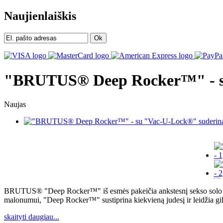
Naujienlaiškis
Ok
"BRUTUS® Deep Rocker™" - su
Naujas
BRUTUS® "Deep Rocker™" iš esmės pakeičia ankstesnį sekso solo re
malonumui, "Deep Rocker™" sustiprina kiekvieną judesį ir leidžia giliau
skaityti daugiau...