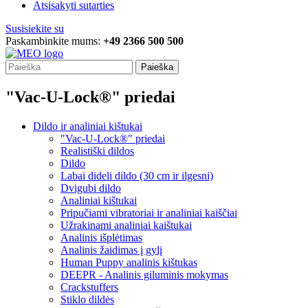
Atsisakyti sutarties
Susisiekite su
Paskambinkite mums:
+49 2366 500 500
Paieška
"Vac-U-Lock®" priedai
Dildo ir analiniai kištukai
"Vac-U-Lock®" priedai
Realistiški dildos
Dildo
Labai dideli dildo (30 cm ir ilgesni)
Dvigubi dildo
Analiniai kištukai
Pripučiami vibratoriai ir analiniai kaiščiai
Užrakinami analiniai kaištukai
Analinis išplėtimas
Analinis žaidimas į gylį
Human Puppy analinis kištukas
DEEPR - Analinis giluminis mokymas
Crackstuffers
Stiklo dildės