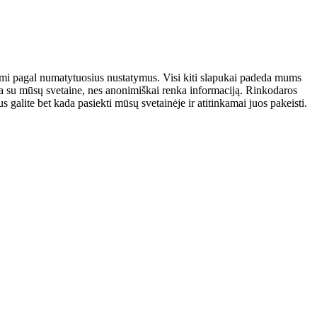
atomi pagal numatytuosius nustatymus. Visi kiti slapukai padeda mums
auja su mūsų svetaine, nes anonimiškai renka informaciją. Rinkodaros
galite bet kada pasiekti mūsų svetainėje ir atitinkamai juos pakeisti.