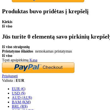
Produktas buvo pridėtas į krepšelį
Kiekis
Iš viso
Jūs turite
0
elementą savo pirkinių krepšel
Iš viso straipsnių
Pristatymo išlaidos
nemokamas pristatymas
Iš viso
Tęsti apsipirkimą
Kasa
Prisijungti
Valiuta :
EUR
EUR (€)
USD ($)
AUD (AU$)
BAM (KM)
BRL (R$)