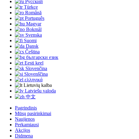
Русский
Türkçe
Română
Português
Magyar
Bokmål
Svenska
Suomi
Dansk
Čeština
български език
Eesti keel
Slovenčina
Slovenščina
ελληνικά
Lietuvių kalba
Latviešu valoda
中文
Pagrindinis
Mūsų pasirinkimai
Naujienos
Perkamiausi
Akcijos
Didmena