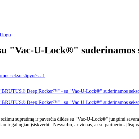
 "Vac-U-Lock®" suderinamos s
žimu supratimą ir paverčia dildes su "Vac-U-Lock®" jungtimi savara
 ir galingiau įsiskverbti. Nesvarbu, ar vienas, ar su partneriu - jūsų v