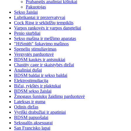
Prabangūs analiniai kištukai
Pakuotojas
Sekso žaislai
Lubrikantai ir prezervatyvai
Cock Ring ir sėklidžių tempiklis
Varpos rankovės ir varpos dangteliai
Penio siurbliai
Sekso mašina ir melžimo aparatas
"HiSmith" šukavimo mašinos
Spenelių stimuliavimas
Vergystės parduotuvė
BDSM kaukės ir antsnukiai
Chastity cage ir skaistybės diržai
Analiniai dušai
BDSM baldai ir sekso baldai
Elektrostimuliacija
Bičai, rykštės ir plaktukai
BDSM sekso žaislai
Žmogaus šuniukų žaidimų parduotuvė
Lateksas ir guma
Odinis diržas
Vyriški drabužiai ir apatiniai
BDSM papuošalai
Seksualūs aksesuarai
San Francisko lapai