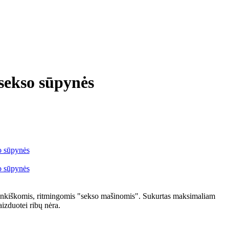
ekso sūpynės
nkiškomis, ritmingomis "sekso mašinomis". Sukurtas maksimaliam
aizduotei ribų nėra.