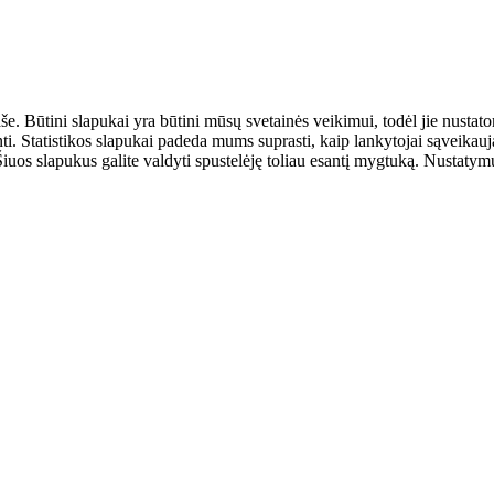
aše. Būtini slapukai yra būtini mūsų svetainės veikimui, todėl jie nust
ulinti. Statistikos slapukai padeda mums suprasti, kaip lankytojai sąveik
uos slapukus galite valdyti spustelėję toliau esantį mygtuką. Nustatymus 