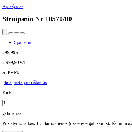
Aprašymas
Straipsnio Nr
10570/00
Spausdinti
299,99 €
2 999,90 €/L
su PVM.
plius pristatymo išlaidos
Kiekis
galima rasti
Pristatymo laikas: 1-3 darbo dienos (užsienyje gali skirtis). Išsiuntima