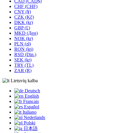
CAD (CAD$)
CHF (CHF)
CNY (¥)
CZK (Kč)
DKK (kr)
GBP (£)
MKD (Ден)
NOK (kr)
PLN (zł)
RON (lei)
RSD (Din.)
SEK (kr)
TRY (TL)
ZAR (R)
Lietuvių kalba
Deutsch
English
Français
Español
Italiano
Nederlands
Polski
日本語