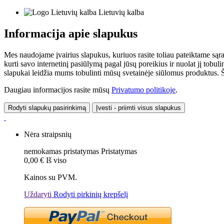
Lietuvių kalba
Informacija apie slapukus
Mes naudojame įvairius slapukus, kuriuos rasite toliau pateiktame sąr
kurti savo internetinį pasiūlymą pagal jūsų poreikius ir nuolat jį tob
slapukai leidžia mums tobulinti mūsų svetainėje siūlomus produktus. Ši
Daugiau informacijos rasite mūsų
Privatumo politikoje
.
Rodyti slapukų pasirinkimą
Įvesti - priimti visus slapukus
Nėra straipsnių
nemokamas pristatymas
Pristatymas
0,00 €
Iš viso
Kainos su PVM.
Uždaryti
Rodyti pirkinių krepšelį