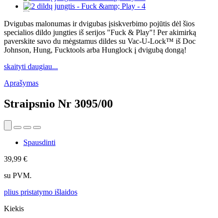
Dvigubas malonumas ir dvigubas įsiskverbimo pojūtis dėl šios
specialios dildo jungties iš serijos "Fuck & Play"! Per akimirką
paverskite savo du mėgstamus dildes su Vac-U-Lock™ iš Doc
Johnson, Hung, Fucktools arba Hunglock į dvigubą dongą!
skaityti daugiau...
Aprašymas
Straipsnio Nr
3095/00
Spausdinti
39,99 €
su PVM.
plius pristatymo išlaidos
Kiekis