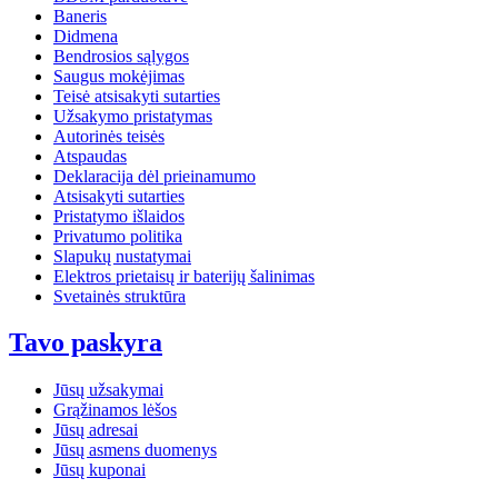
Baneris
Didmena
Bendrosios sąlygos
Saugus mokėjimas
Teisė atsisakyti sutarties
Užsakymo pristatymas
Autorinės teisės
Atspaudas
Deklaracija dėl prieinamumo
Atsisakyti sutarties
Pristatymo išlaidos
Privatumo politika
Slapukų nustatymai
Elektros prietaisų ir baterijų šalinimas
Svetainės struktūra
Tavo paskyra
Jūsų užsakymai
Grąžinamos lėšos
Jūsų adresai
Jūsų asmens duomenys
Jūsų kuponai