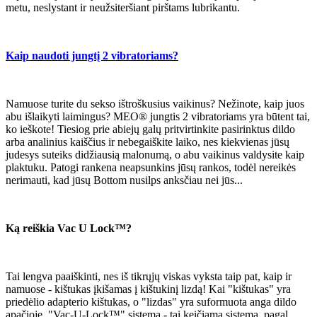
metu, neslystant ir neužsiteršiant pirštams lubrikantu.
Kaip naudoti jungtį 2 vibratoriams?
Namuose turite du sekso ištroškusius vaikinus? Nežinote, kaip juos
abu išlaikyti laimingus? MEO® jungtis 2 vibratoriams yra būtent tai,
ko ieškote! Tiesiog prie abiejų galų pritvirtinkite pasirinktus dildo
arba analinius kaiščius ir nebegaiškite laiko, nes kiekvienas jūsų
judesys suteiks didžiausią malonumą, o abu vaikinus valdysite kaip
plaktuku. Patogi rankena neapsunkins jūsų rankos, todėl nereikės
nerimauti, kad jūsų Bottom nusilps anksčiau nei jūs...
Ką reiškia Vac U Lock™?
Tai lengva paaiškinti, nes iš tikrųjų viskas vyksta taip pat, kaip ir
namuose - kištukas įkišamas į kištukinį lizdą! Kai "kištukas" yra
priedėlio adapterio kištukas, o "lizdas" yra suformuota anga dildo
apačioje. "Vac-U-Lock™" sistema - tai keičiama sistema, pagal