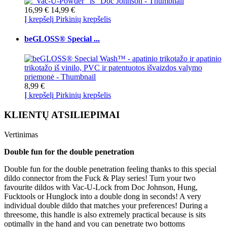
16,99 €
14,99 €
Į krepšelį
Pirkinių krepšelis
beGLOSS® Special ...
8,99 €
Į krepšelį
Pirkinių krepšelis
KLIENTŲ ATSILIEPIMAI
Vertinimas
Double fun for the double penetration
Double fun for the double penetration feeling thanks to this special
dildo connector from the Fuck & Play series! Turn your two
favourite dildos with Vac-U-Lock from Doc Johnson, Hung,
Fucktools or Hunglock into a double dong in seconds! A very
individual double dildo that matches your preferences! During a
threesome, this handle is also extremely practical because is sits
optimally in the hand and you can penetrate two bottoms