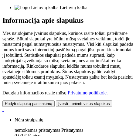
Lietuvių kalba
Informacija apie slapukus
Mes naudojame įvairius slapukus, kuriuos rasite toliau pateiktame
sąraše. Būtini slapukai yra būtini mūsų svetainės veikimui, todėl jie
nustatomi pagal numatytuosius nustatymus. Visi kiti slapukai padeda
mums kurti savo internetinį pasiūlymą pagal jūsų poreikius ir nuolat
jį tobulinti. Statistikos slapukai padeda mums suprasti, kaip
lankytojai sąveikauja su mūsų svetaine, nes anonimiškai renka
informaciją. Rinkodaros slapukai leidžia mums tobulinti mūsų
svetainėje siūlomus produktus. Šiuos slapukus galite valdyti
spustelėję toliau esantį mygtuką. Nustatymus galite bet kada pasiekti
mūsų svetainėje ir atitinkamai juos pakeisti.
Daugiau informacijos rasite mūsų
Privatumo politikoje
.
Rodyti slapukų pasirinkimą
Įvesti - priimti visus slapukus
Nėra straipsnių
nemokamas pristatymas
Pristatymas
0,00 €
Iš viso