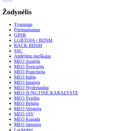
Žodynėlis
Tvarumas
Prieinamumas
GPSR
LGBTQIA+ BDSM
RACK BDSM
SSC
Atidėjimo purškalas
MEO Austrija
MEO Šveicarija
MEO Prancūzija
MEO Italija
MEO Ispanija
MEO Nyderlandai
MEO JUNGTINĖ KARALYSTĖ
MEO Švedija
MEO Belgija
MEO Vengrija
MEO JAV
MEO Kanada
MEO Japonija
Locktober