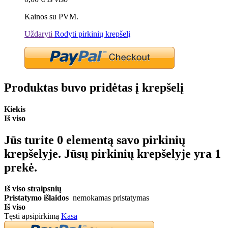
Kainos su PVM.
Uždaryti
Rodyti pirkinių krepšelį
Produktas buvo pridėtas į krepšelį
Kiekis
Iš viso
Jūs turite
0
elementą savo pirkinių
krepšelyje.
Jūsų pirkinių krepšelyje yra 1
prekė.
Iš viso straipsnių
Pristatymo išlaidos
nemokamas pristatymas
Iš viso
Tęsti apsipirkimą
Kasa