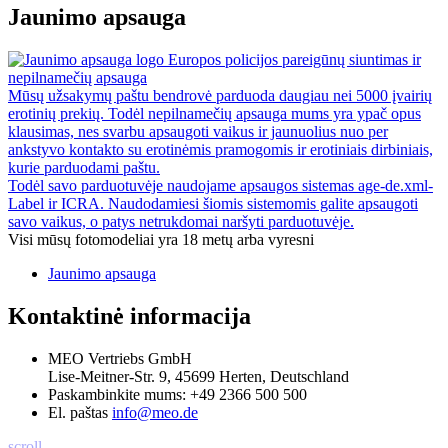
Jaunimo apsauga
Europos policijos pareigūnų siuntimas ir
nepilnamečių apsauga
Mūsų užsakymų paštu bendrovė parduoda daugiau nei 5000 įvairių
erotinių prekių. Todėl nepilnamečių apsauga mums yra ypač opus
klausimas, nes svarbu apsaugoti vaikus ir jaunuolius nuo per
ankstyvo kontakto su erotinėmis pramogomis ir erotiniais dirbiniais,
kurie parduodami paštu.
Todėl savo parduotuvėje naudojame apsaugos sistemas age-de.xml-
Label ir ICRA. Naudodamiesi šiomis sistemomis galite apsaugoti
savo vaikus, o patys netrukdomai naršyti parduotuvėje.
Visi mūsų fotomodeliai yra 18 metų arba vyresni
Jaunimo apsauga
Kontaktinė informacija
MEO Vertriebs GmbH
Lise-Meitner-Str. 9, 45699 Herten, Deutschland
Paskambinkite mums:
+49 2366 500 500
El. paštas
info@meo.de
scroll