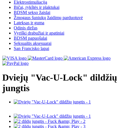
Elektrostimuliacija
Bičai, rykštės ir plaktukai
BDSM sekso žaislai
Žmogaus šuniukų žaidimų parduotuvė
Lateksas ir guma
Odinis diržas
Vyriški drabužiai ir apatiniai
BDSM papuošalai
Seksualūs aksesuarai
San Francisko lapai
Dviejų "Vac-U-Lock" dildžių
jungtis