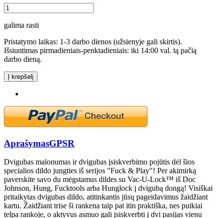
galima rasti
Pristatymo laikas: 1-3 darbo dienos (užsienyje gali skirtis).
Išsiuntimas pirmadieniais-penktadieniais: iki 14:00 val. tą pačią
darbo dieną.
Į krepšelį
Aprašymas
GPSR
Dvigubas malonumas ir dvigubas įsiskverbimo pojūtis dėl šios
specialios dildo jungties iš serijos "Fuck & Play"! Per akimirką
paverskite savo du mėgstamus dildes su Vac-U-Lock™ iš Doc
Johnson, Hung, Fucktools arba Hunglock į dvigubą dongą! Visiškai
pritaikytas dvigubas dildo, atitinkantis jūsų pageidavimus žaidžiant
kartu. Žaidžiant trise ši rankena taip pat itin praktiška, nes puikiai
telpa rankoje, o aktyvus asmuo gali įsiskverbti į dvi pasijas vienu