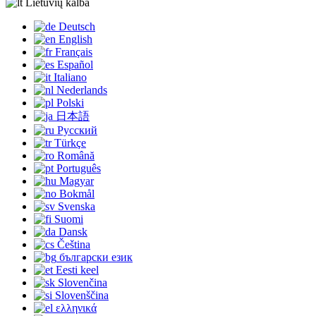
Lietuvių kalba
Deutsch
English
Français
Español
Italiano
Nederlands
Polski
日本語
Русский
Türkçe
Română
Português
Magyar
Bokmål
Svenska
Suomi
Dansk
Čeština
български език
Eesti keel
Slovenčina
Slovenščina
ελληνικά