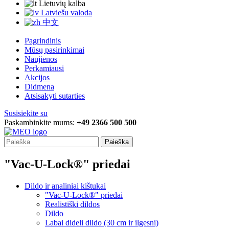
Lietuvių kalba
Latviešu valoda
中文
Pagrindinis
Mūsų pasirinkimai
Naujienos
Perkamiausi
Akcijos
Didmena
Atsisakyti sutarties
Susisiekite su
Paskambinkite mums:
+49 2366 500 500
Paieška
"Vac-U-Lock®" priedai
Dildo ir analiniai kištukai
"Vac-U-Lock®" priedai
Realistiški dildos
Dildo
Labai dideli dildo (30 cm ir ilgesni)