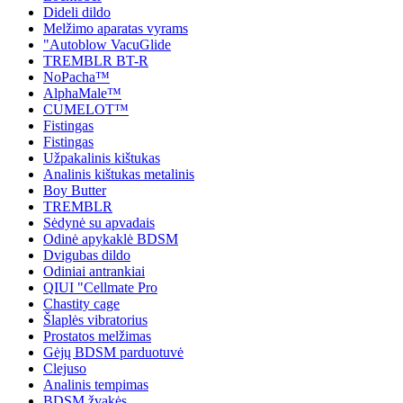
Dideli dildo
Melžimo aparatas vyrams
"Autoblow VacuGlide
TREMBLR BT-R
NoPacha™
AlphaMale™
CUMELOT™
Fistingas
Fistingas
Užpakalinis kištukas
Analinis kištukas metalinis
Boy Butter
TREMBLR
Sėdynė su apvadais
Odinė apykaklė BDSM
Dvigubas dildo
Odiniai antrankiai
QIUI "Cellmate Pro
Chastity cage
Šlaplės vibratorius
Prostatos melžimas
Gėjų BDSM parduotuvė
Clejuso
Analinis tempimas
BDSM žvakės