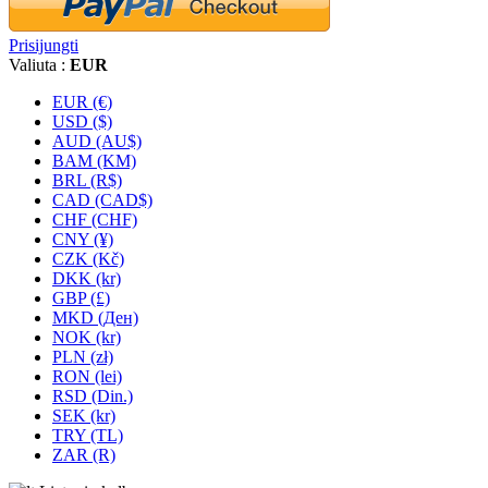
Prisijungti
Valiuta :
EUR
EUR (€)
USD ($)
AUD (AU$)
BAM (KM)
BRL (R$)
CAD (CAD$)
CHF (CHF)
CNY (¥)
CZK (Kč)
DKK (kr)
GBP (£)
MKD (Ден)
NOK (kr)
PLN (zł)
RON (lei)
RSD (Din.)
SEK (kr)
TRY (TL)
ZAR (R)