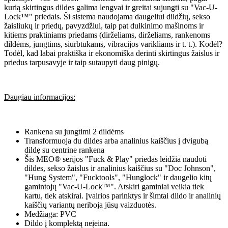
kurią skirtingus dildes galima lengvai ir greitai sujungti su "Vac-U-
Lock™" priedais. Ši sistema naudojama daugeliui dildžių, sekso
žaisliukų ir priedų, pavyzdžiui, taip pat dulkinimo mašinoms ir
kitiems praktiniams priedams (dirželiams, dirželiams, rankenoms
dildėms, jungtims, siurbtukams, vibracijos varikliams ir t. t.). Kodėl?
Todėl, kad labai praktiška ir ekonomiška derinti skirtingus žaislus ir
priedus tarpusavyje ir taip sutaupyti daug pinigų.
Daugiau informacijos:
Rankena su jungtimi 2 dildėms
Transformuoja du dildes arba analinius kaiščius į dvigubą
dildę su centrine rankena
Šis MEO® serijos "Fuck & Play" priedas leidžia naudoti
dildes, sekso žaislus ir analinius kaiščius su "Doc Johnson",
"Hung System", "Fucktools", "Hunglock" ir daugelio kitų
gamintojų "Vac-U-Lock™". Atskiri gaminiai veikia tiek
kartu, tiek atskirai. Įvairios parinktys ir šimtai dildo ir analinių
kaiščių variantų neriboja jūsų vaizduotės.
Medžiaga: PVC
Dildo į komplektą neįeina.