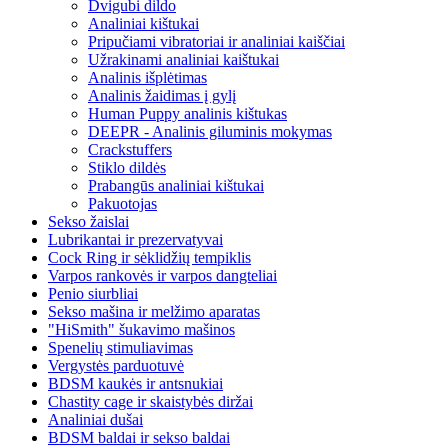
Dvigubi dildo
Analiniai kištukai
Pripučiami vibratoriai ir analiniai kaiščiai
Užrakinami analiniai kaištukai
Analinis išplėtimas
Analinis žaidimas į gylį
Human Puppy analinis kištukas
DEEPR - Analinis giluminis mokymas
Crackstuffers
Stiklo dildės
Prabangūs analiniai kištukai
Pakuotojas
Sekso žaislai
Lubrikantai ir prezervatyvai
Cock Ring ir sėklidžių tempiklis
Varpos rankovės ir varpos dangteliai
Penio siurbliai
Sekso mašina ir melžimo aparatas
"HiSmith" šukavimo mašinos
Spenelių stimuliavimas
Vergystės parduotuvė
BDSM kaukės ir antsnukiai
Chastity cage ir skaistybės diržai
Analiniai dušai
BDSM baldai ir sekso baldai