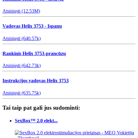
Atsisiųsti (12.53M)
Vadovas Helix 3753 - Ispanų
Atsisiųsti (640.57k)
Rankinis Helix 3753-prancūzų
Atsisiųsti (642.73k)
Instrukcijos vadovas Helix 3753
Atsisiųsti (635.75k)
Tai taip pat gali jus sudominti:
SexBox™ 2.0 elekt...