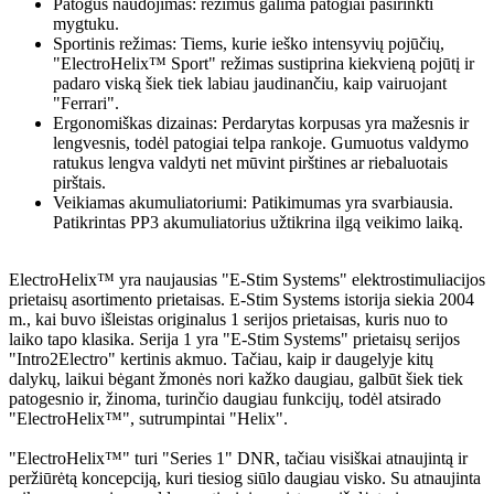
Patogus naudojimas: režimus galima patogiai pasirinkti
mygtuku.
Sportinis režimas: Tiems, kurie ieško intensyvių pojūčių,
"ElectroHelix™ Sport" režimas sustiprina kiekvieną pojūtį ir
padaro viską šiek tiek labiau jaudinančiu, kaip vairuojant
"Ferrari".
Ergonomiškas dizainas: Perdarytas korpusas yra mažesnis ir
lengvesnis, todėl patogiai telpa rankoje. Gumuotus valdymo
ratukus lengva valdyti net mūvint pirštines ar riebaluotais
pirštais.
Veikiamas akumuliatoriumi: Patikimumas yra svarbiausia.
Patikrintas PP3 akumuliatorius užtikrina ilgą veikimo laiką.
ElectroHelix™ yra naujausias "E-Stim Systems" elektrostimuliacijos
prietaisų asortimento prietaisas. E-Stim Systems istorija siekia 2004
m., kai buvo išleistas originalus 1 serijos prietaisas, kuris nuo to
laiko tapo klasika. Serija 1 yra "E-Stim Systems" prietaisų serijos
"Intro2Electro" kertinis akmuo. Tačiau, kaip ir daugelyje kitų
dalykų, laikui bėgant žmonės nori kažko daugiau, galbūt šiek tiek
patogesnio ir, žinoma, turinčio daugiau funkcijų, todėl atsirado
"ElectroHelix™", sutrumpintai "Helix".
"ElectroHelix™" turi "Series 1" DNR, tačiau visiškai atnaujintą ir
peržiūrėtą koncepciją, kuri tiesiog siūlo daugiau visko. Su atnaujinta