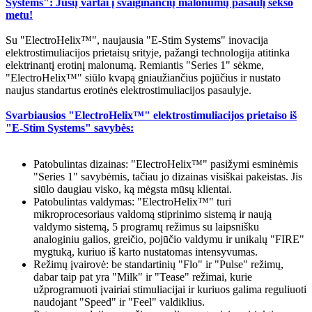
Systems": Jūsų vartai į svaiginančių malonumų pasaulį sekso
metu!
Su "ElectroHelix™", naujausia "E-Stim Systems" inovacija
elektrostimuliacijos prietaisų srityje, pažangi technologija atitinka
elektrinantį erotinį malonumą. Remiantis "Series 1" sėkme,
"ElectroHelix™" siūlo kvapą gniaužiančius pojūčius ir nustato
naujus standartus erotinės elektrostimuliacijos pasaulyje.
Svarbiausios "ElectroHelix™" elektrostimuliacijos prietaiso iš
"E-Stim Systems" savybės:
Patobulintas dizainas: "ElectroHelix™" pasižymi esminėmis
"Series 1" savybėmis, tačiau jo dizainas visiškai pakeistas. Jis
siūlo daugiau visko, ką mėgsta mūsų klientai.
Patobulintas valdymas: "ElectroHelix™" turi
mikroprocesoriaus valdomą stiprinimo sistemą ir naują
valdymo sistemą, 5 programų režimus su laipsnišku
analoginiu galios, greičio, pojūčio valdymu ir unikalų "FIRE"
mygtuką, kuriuo iš karto nustatomas intensyvumas.
Režimų įvairovė: be standartinių "Flo" ir "Pulse" režimų,
dabar taip pat yra "Milk" ir "Tease" režimai, kurie
užprogramuoti įvairiai stimuliacijai ir kuriuos galima reguliuoti
naudojant "Speed" ir "Feel" valdiklius.