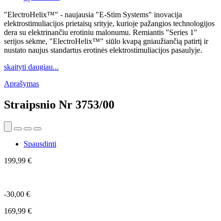
"ElectroHelix™" - naujausia "E-Stim Systems" inovacija
elektrostimuliacijos prietaisų srityje, kurioje pažangios technologijos
dera su elektrinančiu erotiniu malonumu. Remiantis "Series 1"
serijos sėkme, "ElectroHelix™" siūlo kvapą gniaužiančią patirtį ir
nustato naujus standartus erotinės elektrostimuliacijos pasaulyje.
skaityti daugiau...
Aprašymas
Straipsnio Nr
3753/00
Spausdinti
199,99 €
-30,00 €
169,99 €