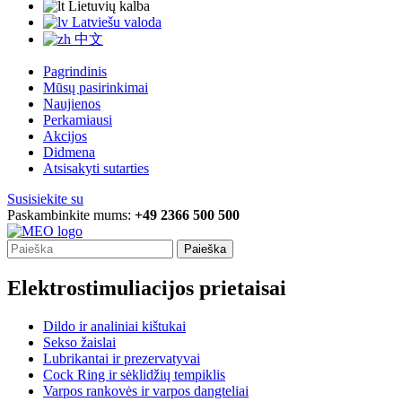
Lietuvių kalba
Latviešu valoda
中文
Pagrindinis
Mūsų pasirinkimai
Naujienos
Perkamiausi
Akcijos
Didmena
Atsisakyti sutarties
Susisiekite su
Paskambinkite mums:
+49 2366 500 500
Paieška
Elektrostimuliacijos prietaisai
Dildo ir analiniai kištukai
Sekso žaislai
Lubrikantai ir prezervatyvai
Cock Ring ir sėklidžių tempiklis
Varpos rankovės ir varpos dangteliai