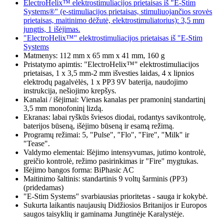
ElectroHelix™ elektrostimuliacijos prietaisas iš "E-Stim
Systems®" (e-stimuliacijos prietaisas, stimuliuojančios srovės
prietaisas, maitinimo dėžutė, elektrostimuliatorius): 3,5 mm
jungtis, 1 išėjimas.
"ElectroHelix™" elektrostimuliacijos prietaisas iš "E-Stim
Systems
Matmenys: 112 mm x 65 mm x 41 mm, 160 g
Pristatymo apimtis: "ElectroHelix™" elektrostimuliacijos
prietaisas, 1 x 3,5 mm-2 mm išvesties laidas, 4 x lipnios
elektrodų pagalvėlės, 1 x PP3 9V baterija, naudojimo
instrukcija, nešiojimo krepšys.
Kanalai / išėjimai: Vienas kanalas per pramoninį standartinį
3,5 mm monofoninį lizdą.
Ekranas: labai ryškūs šviesos diodai, rodantys savikontrolę,
baterijos būseną, išėjimo būseną ir esamą režimą.
Programų režimai: 5, "Pulse", "Flo", "Fire", "Milk" ir
"Tease".
Valdymo elementai: Išėjimo intensyvumas, jutimo kontrolė,
greičio kontrolė, režimo pasirinkimas ir "Fire" mygtukas.
Išėjimo bangos forma: BiPhasic AC
Maitinimo šaltinis: standartinis 9 voltų šarminis (PP3)
(pridedamas)
"E-Stim Systems" svarbiausias prioritetas - sauga ir kokybė.
Sukurta laikantis naujausių Didžiosios Britanijos ir Europos
saugos taisyklių ir gaminama Jungtinėje Karalystėje.