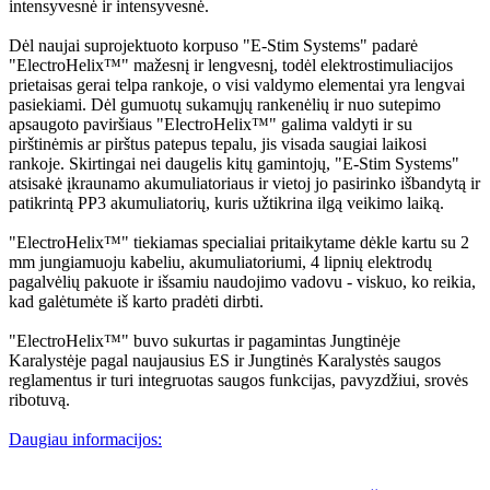
intensyvesnė ir intensyvesnė.
Dėl naujai suprojektuoto korpuso "E-Stim Systems" padarė
"ElectroHelix™" mažesnį ir lengvesnį, todėl elektrostimuliacijos
prietaisas gerai telpa rankoje, o visi valdymo elementai yra lengvai
pasiekiami. Dėl gumuotų sukamųjų rankenėlių ir nuo sutepimo
apsaugoto paviršiaus "ElectroHelix™" galima valdyti ir su
pirštinėmis ar pirštus patepus tepalu, jis visada saugiai laikosi
rankoje. Skirtingai nei daugelis kitų gamintojų, "E-Stim Systems"
atsisakė įkraunamo akumuliatoriaus ir vietoj jo pasirinko išbandytą ir
patikrintą PP3 akumuliatorių, kuris užtikrina ilgą veikimo laiką.
"ElectroHelix™" tiekiamas specialiai pritaikytame dėkle kartu su 2
mm jungiamuoju kabeliu, akumuliatoriumi, 4 lipnių elektrodų
pagalvėlių pakuote ir išsamiu naudojimo vadovu - viskuo, ko reikia,
kad galėtumėte iš karto pradėti dirbti.
"ElectroHelix™" buvo sukurtas ir pagamintas Jungtinėje
Karalystėje pagal naujausius ES ir Jungtinės Karalystės saugos
reglamentus ir turi integruotas saugos funkcijas, pavyzdžiui, srovės
ribotuvą.
Daugiau informacijos: