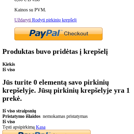
Kainos su PVM.
Uždaryti
Rodyti pirkinių krepšelį
Produktas buvo pridėtas į krepšelį
Kiekis
Iš viso
Jūs turite
0
elementą savo pirkinių
krepšelyje.
Jūsų pirkinių krepšelyje yra 1
prekė.
Iš viso straipsnių
Pristatymo išlaidos
nemokamas pristatymas
Iš viso
Tęsti apsipirkimą
Kasa