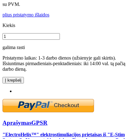
su PVM.
plius pristatymo išlaidos
Kiekis
galima rasti
Pristatymo laikas: 1-3 darbo dienos (užsienyje gali skirtis).
Išsiuntimas pirmadieniais-penktadieniais: iki 14:00 val. tą pačią
darbo dieną.
Į krepšelį
Aprašymas
GPSR
"ElectroHelix™" elektrostimuliacijos prietaisas iš "E-Stim