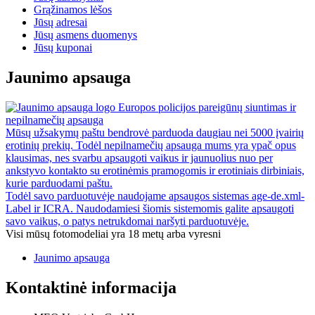
Grąžinamos lėšos
Jūsų adresai
Jūsų asmens duomenys
Jūsų kuponai
Jaunimo apsauga
Europos policijos pareigūnų siuntimas ir
nepilnamečių apsauga
Mūsų užsakymų paštu bendrovė parduoda daugiau nei 5000 įvairių
erotinių prekių. Todėl nepilnamečių apsauga mums yra ypač opus
klausimas, nes svarbu apsaugoti vaikus ir jaunuolius nuo per
ankstyvo kontakto su erotinėmis pramogomis ir erotiniais dirbiniais,
kurie parduodami paštu.
Todėl savo parduotuvėje naudojame apsaugos sistemas age-de.xml-
Label ir ICRA. Naudodamiesi šiomis sistemomis galite apsaugoti
savo vaikus, o patys netrukdomai naršyti parduotuvėje.
Visi mūsų fotomodeliai yra 18 metų arba vyresni
Jaunimo apsauga
Kontaktinė informacija