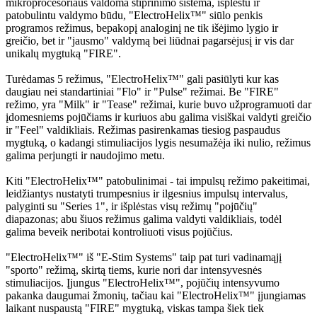
mikroprocesoriaus valdoma stiprinimo sistema, išplėstu ir
patobulintu valdymo būdu, "ElectroHelix™" siūlo penkis
programos režimus, bepakopį analoginį ne tik išėjimo lygio ir
greičio, bet ir "jausmo" valdymą bei liūdnai pagarsėjusį ir vis dar
unikalų mygtuką "FIRE".
Turėdamas 5 režimus, "ElectroHelix™" gali pasiūlyti kur kas
daugiau nei standartiniai "Flo" ir "Pulse" režimai. Be "FIRE"
režimo, yra "Milk" ir "Tease" režimai, kurie buvo užprogramuoti dar
įdomesniems pojūčiams ir kuriuos abu galima visiškai valdyti greičio
ir "Feel" valdikliais. Režimas pasirenkamas tiesiog paspaudus
mygtuką, o kadangi stimuliacijos lygis nesumažėja iki nulio, režimus
galima perjungti ir naudojimo metu.
Kiti "ElectroHelix™" patobulinimai - tai impulsų režimo pakeitimai,
leidžiantys nustatyti trumpesnius ir ilgesnius impulsų intervalus,
palyginti su "Series 1", ir išplėstas visų režimų "pojūčių"
diapazonas; abu šiuos režimus galima valdyti valdikliais, todėl
galima beveik neribotai kontroliuoti visus pojūčius.
"ElectroHelix™" iš "E-Stim Systems" taip pat turi vadinamąjį
"sporto" režimą, skirtą tiems, kurie nori dar intensyvesnės
stimuliacijos. Įjungus "ElectroHelix™", pojūčių intensyvumo
pakanka daugumai žmonių, tačiau kai "ElectroHelix™" įjungiamas
laikant nuspaustą "FIRE" mygtuką, viskas tampa šiek tiek