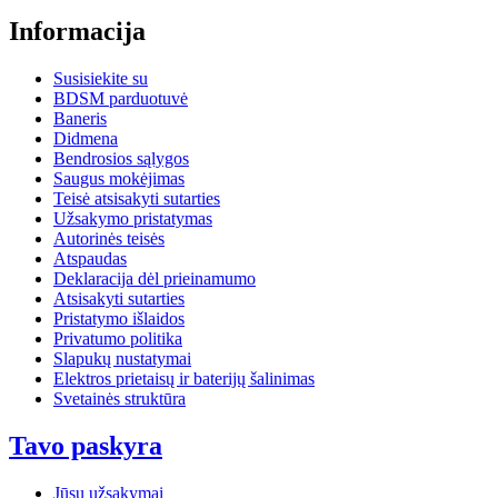
Informacija
Susisiekite su
BDSM parduotuvė
Baneris
Didmena
Bendrosios sąlygos
Saugus mokėjimas
Teisė atsisakyti sutarties
Užsakymo pristatymas
Autorinės teisės
Atspaudas
Deklaracija dėl prieinamumo
Atsisakyti sutarties
Pristatymo išlaidos
Privatumo politika
Slapukų nustatymai
Elektros prietaisų ir baterijų šalinimas
Svetainės struktūra
Tavo paskyra
Jūsų užsakymai