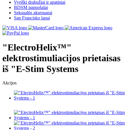
Vyriški drabužiai ir apatiniai
BDSM papuošalai
Seksualūs aksesuarai
San Francisko lapai
"ElectroHelix™"
elektrostimuliacijos prietaisas
iš "E-Stim Systems
Akcijos