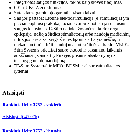
Integruotos saugos funkcijos, tokios kaip srovės ribojimas.
CE ir UKCA ženklinimas.
Suteikiama gamintojo garantija visam laikui.
Saugos pastaba: Erotinė elektrostimuliacija (e-stimuliacija) yra
plačiai paplitusi praktika, tačiau svarbu žinoti su ja susijusius
saugos klausimus. E-Stim netinka žmonėms, kurie serga
epilepsija, nešioja širdies stimuliatorių arba naudoja medicininį
infuzijos prietaisą, serga širdies ligomis arba yra nėščia, ir
niekada neturėtų būti naudojama ant krūtinės ar kaklo. Visi E-
Stim Systems prietaisai suprojektuoti ir pagaminti laikantis
aukščiausių standartų. Pirkėjas prisiima atsakomybę už
teisingą gaminių naudojimą.
"E-Stim Systems" ir MEO: BDSM ir elektrostimuliacijos
lyderiai
Atsisiųsti
Rankinis Helix 3753 - vokiečių
Atsisiųsti (645.07k)
Rankinis Helix 3753 - lietuvių