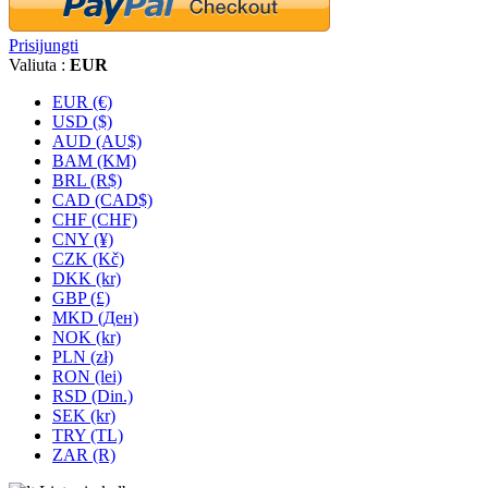
Prisijungti
Valiuta :
EUR
EUR (€)
USD ($)
AUD (AU$)
BAM (KM)
BRL (R$)
CAD (CAD$)
CHF (CHF)
CNY (¥)
CZK (Kč)
DKK (kr)
GBP (£)
MKD (Ден)
NOK (kr)
PLN (zł)
RON (lei)
RSD (Din.)
SEK (kr)
TRY (TL)
ZAR (R)