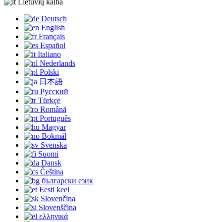
Lietuvių kalba
Deutsch
English
Français
Español
Italiano
Nederlands
Polski
日本語
Русский
Türkçe
Română
Português
Magyar
Bokmål
Svenska
Suomi
Dansk
Čeština
български език
Eesti keel
Slovenčina
Slovenščina
ελληνικά