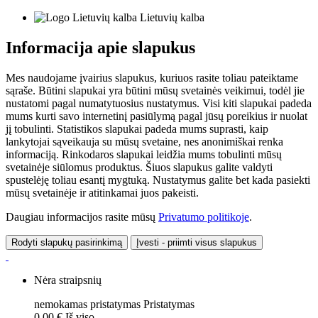
Lietuvių kalba
Informacija apie slapukus
Mes naudojame įvairius slapukus, kuriuos rasite toliau pateiktame
sąraše. Būtini slapukai yra būtini mūsų svetainės veikimui, todėl jie
nustatomi pagal numatytuosius nustatymus. Visi kiti slapukai padeda
mums kurti savo internetinį pasiūlymą pagal jūsų poreikius ir nuolat
jį tobulinti. Statistikos slapukai padeda mums suprasti, kaip
lankytojai sąveikauja su mūsų svetaine, nes anonimiškai renka
informaciją. Rinkodaros slapukai leidžia mums tobulinti mūsų
svetainėje siūlomus produktus. Šiuos slapukus galite valdyti
spustelėję toliau esantį mygtuką. Nustatymus galite bet kada pasiekti
mūsų svetainėje ir atitinkamai juos pakeisti.
Daugiau informacijos rasite mūsų
Privatumo politikoje
.
Rodyti slapukų pasirinkimą
Įvesti - priimti visus slapukus
Nėra straipsnių
nemokamas pristatymas
Pristatymas
0,00 €
Iš viso