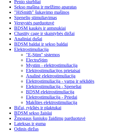
Penio siurbliai
Sekso mašina ir melžimo aparatas
"HiSmith" šukavimo mašinos
Spenelių stimuliavimas
Vergystės parduotuvė
BDSM kaukės ir antsnukiai
Chastity cage ir skaistybės diržai
Analiniai dušai
BDSM baldai ir sekso baldai
Elektrostimuliacija
"E-Stim" sistemos
ElectraStim
Mystim - elektrostimuliacija
Elektrostimuliacijos prietaisai
Analinė elektrostimuliacija
Elektrostimuliacija - varpa ir sėklidės
Elektrostimuliacija - Speneliai
BDSM elektrostimuliacija
Elektrostimuliacija - Priedai
Makšties elektrostimuliacija
Bičai, rykštės ir plaktukai
BDSM sekso žaislai
Žmogaus šuniukų žaidimų parduotuvė
Lateksas ir guma
Odinis diržas