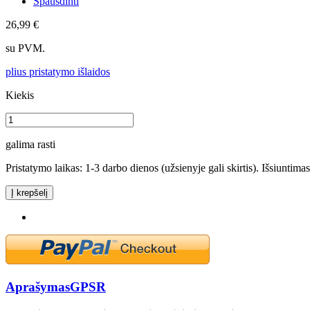
Spausdinti
26,99 €
su PVM.
plius pristatymo išlaidos
Kiekis
galima rasti
Pristatymo laikas: 1-3 darbo dienos (užsienyje gali skirtis). Išsiuntima
Į krepšelį
Aprašymas
GPSR