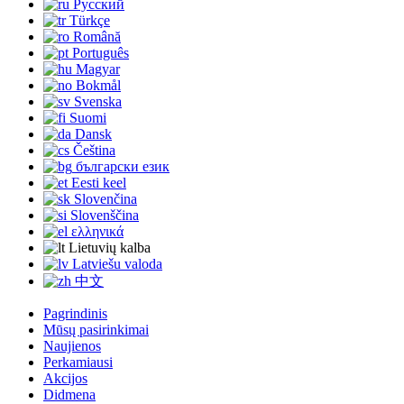
Русский
Türkçe
Română
Português
Magyar
Bokmål
Svenska
Suomi
Dansk
Čeština
български език
Eesti keel
Slovenčina
Slovenščina
ελληνικά
Lietuvių kalba
Latviešu valoda
中文
Pagrindinis
Mūsų pasirinkimai
Naujienos
Perkamiausi
Akcijos
Didmena