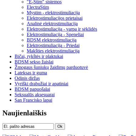
"E-Stim" sistemos
ElectraStim
Mystim - elektrostimuliacija
Elektrostimuliacijos prietaisai
Analinė elektrostimuliacija
Elektrostimuliacija - varpa ir sėklidės
Elektrostimuliacija - Speneliai
BDSM elektrostimuliacija
Elektrostimuliacija - Priedai
Makšties elektrostimuliacija
Bičai, rykštės ir plaktukai
BDSM sekso žaislai
Žmogaus šuniukų žaidimų parduotuvė
Lateksas ir guma
Odinis diržas
Vyriški drabužiai ir apatiniai
BDSM papuošalai
Seksualūs aksesuarai
San Francisko lapai
Naujienlaiškis
Ok