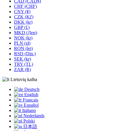
CAD (CAD$)
CHF (CHF)
CNY (¥)
CZK (Kč)
DKK (kr)
GBP (£)
MKD (Ден)
NOK (kr)
PLN (zł)
RON (lei)
RSD (Din.)
SEK (kr)
TRY (TL)
ZAR (R)
Lietuvių kalba
Deutsch
English
Français
Español
Italiano
Nederlands
Polski
日本語