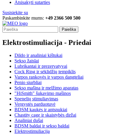
Atsisakyti sutarties
Susisiekite su
Paskambinkite mums:
+49 2366 500 500
Paieška
Elektrostimuliacija - Priedai
Dildo ir analiniai kištukai
Sekso žaislai
Lubrikantai ir prezervatyvai
Cock Ring ir sėklidžių tempiklis
Varpos rankovės ir varpos dangteliai
Penio siurbliai
Sekso mašina ir melžimo aparatas
"HiSmith" šukavimo mašinos
Spenelių stimuliavimas
Vergystės parduotuvė
BDSM kaukės ir antsnukiai
Chastity cage ir skaistybės diržai
Analiniai dušai
BDSM baldai ir sekso baldai
Elektrostimuliacija