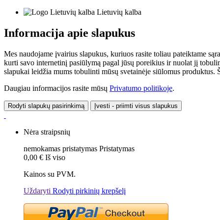
Lietuvių kalba
Informacija apie slapukus
Mes naudojame įvairius slapukus, kuriuos rasite toliau pateiktame sąr
kurti savo internetinį pasiūlymą pagal jūsų poreikius ir nuolat jį tob
slapukai leidžia mums tobulinti mūsų svetainėje siūlomus produktus. Ši
Daugiau informacijos rasite mūsų
Privatumo politikoje
.
Rodyti slapukų pasirinkimą
Įvesti - priimti visus slapukus
Nėra straipsnių
nemokamas pristatymas
Pristatymas
0,00 €
Iš viso
Kainos su PVM.
Uždaryti
Rodyti pirkinių krepšelį