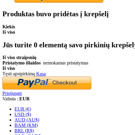
Produktas buvo pridėtas į krepšelį
Kiekis
Iš viso
Jūs turite
0
elementą savo pirkinių krepšel
Iš viso straipsnių
Pristatymo išlaidos
nemokamas pristatymas
Iš viso
Tęsti apsipirkimą
Kasa
Prisijungti
Valiuta :
EUR
EUR (€)
USD ($)
AUD (AU$)
BAM (KM)
BRL (R$)