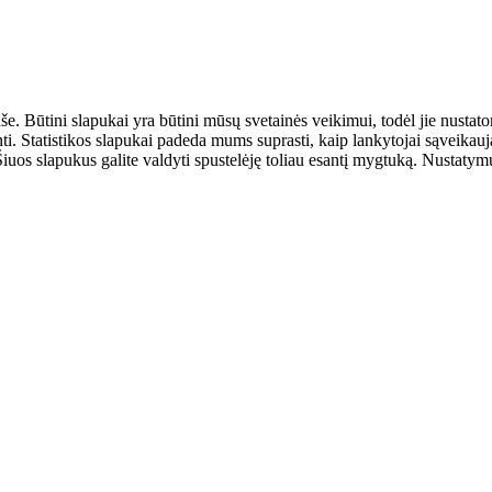
aše. Būtini slapukai yra būtini mūsų svetainės veikimui, todėl jie nust
ulinti. Statistikos slapukai padeda mums suprasti, kaip lankytojai sąveik
uos slapukus galite valdyti spustelėję toliau esantį mygtuką. Nustatymus 