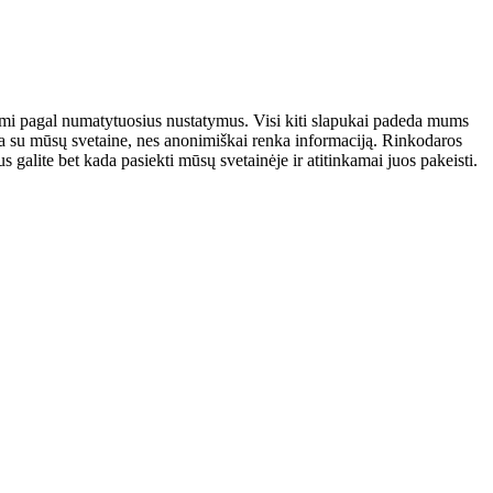
atomi pagal numatytuosius nustatymus. Visi kiti slapukai padeda mums
auja su mūsų svetaine, nes anonimiškai renka informaciją. Rinkodaros
galite bet kada pasiekti mūsų svetainėje ir atitinkamai juos pakeisti.