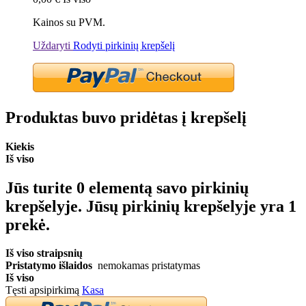
Kainos su PVM.
Uždaryti
Rodyti pirkinių krepšelį
Produktas buvo pridėtas į krepšelį
Kiekis
Iš viso
Jūs turite
0
elementą savo pirkinių
krepšelyje.
Jūsų pirkinių krepšelyje yra 1
prekė.
Iš viso straipsnių
Pristatymo išlaidos
nemokamas pristatymas
Iš viso
Tęsti apsipirkimą
Kasa