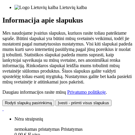
Lietuvių kalba
Informacija apie slapukus
Mes naudojame įvairius slapukus, kuriuos rasite toliau pateiktame
sąraše. Būtini slapukai yra būtini mūsų svetainės veikimui, todėl jie
nustatomi pagal numatytuosius nustatymus. Visi kiti slapukai padeda
mums kurti savo internetinį pasiūlymą pagal jūsų poreikius ir nuolat
jį tobulinti. Statistikos slapukai padeda mums suprasti, kaip
lankytojai sąveikauja su mūsų svetaine, nes anonimiškai renka
informaciją. Rinkodaros slapukai leidžia mums tobulinti mūsų
svetainėje siūlomus produktus. Šiuos slapukus galite valdyti
spustelėję toliau esantį mygtuką. Nustatymus galite bet kada pasiekti
mūsų svetainėje ir atitinkamai juos pakeisti.
Daugiau informacijos rasite mūsų
Privatumo politikoje
.
Rodyti slapukų pasirinkimą
Įvesti - priimti visus slapukus
Nėra straipsnių
nemokamas pristatymas
Pristatymas
0,00 €
Iš viso