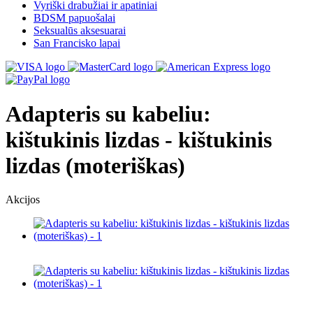
Vyriški drabužiai ir apatiniai
BDSM papuošalai
Seksualūs aksesuarai
San Francisko lapai
Adapteris su kabeliu:
kištukinis lizdas - kištukinis
lizdas (moteriškas)
Akcijos