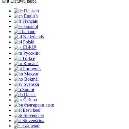
Lietuvių kalba
Deutsch
English
Français
Español
Italiano
Nederlands
Polski
日本語
Русский
Türkçe
Română
Português
Magyar
Bokmål
Svenska
Suomi
Dansk
Čeština
български език
Eesti keel
Slovenčina
Slovenščina
ελληνικά