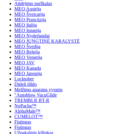
Atidėjimo purškalas
MEO Austrija
MEO Šveicarija
MEO Prancūzija
MEO Italija
MEO Ispanija
MEO Nyderlandai
MEO JUNGTINĖ KARALYSTĖ
MEO Švedija
MEO Belgija
MEO Vengrija
MEO JAV
MEO Kanada
MEO Japonija
Locktober
Dideli dildo
Melžimo aparatas vyrams
"Autoblow VacuGlide
TREMBLR BT-R
NoPacha™
AlphaMale™
CUMELOT™
Fistingas
Fistingas
Užpakalinis kištukas