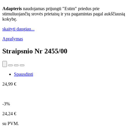
Adapteris
naudojamas prijungti "Estim" priedus prie
stimuliuojančių srovės prietaisų ir yra pagamintas pagal aukščiausią
kokybę.
skaityti daugiau...
Aprašymas
Straipsnio Nr
2455/00
Spausdinti
24,99 €
-3%
24,24 €
su PVM.