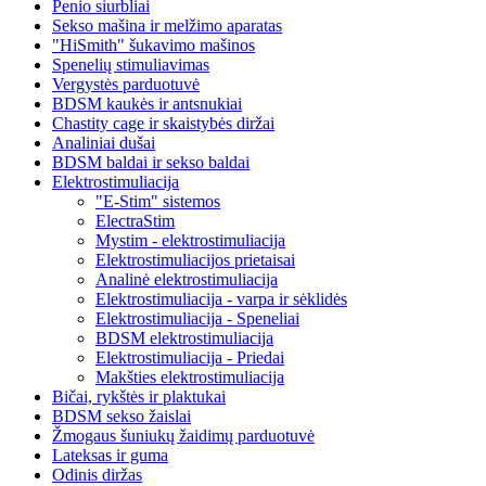
Penio siurbliai
Sekso mašina ir melžimo aparatas
"HiSmith" šukavimo mašinos
Spenelių stimuliavimas
Vergystės parduotuvė
BDSM kaukės ir antsnukiai
Chastity cage ir skaistybės diržai
Analiniai dušai
BDSM baldai ir sekso baldai
Elektrostimuliacija
"E-Stim" sistemos
ElectraStim
Mystim - elektrostimuliacija
Elektrostimuliacijos prietaisai
Analinė elektrostimuliacija
Elektrostimuliacija - varpa ir sėklidės
Elektrostimuliacija - Speneliai
BDSM elektrostimuliacija
Elektrostimuliacija - Priedai
Makšties elektrostimuliacija
Bičai, rykštės ir plaktukai
BDSM sekso žaislai
Žmogaus šuniukų žaidimų parduotuvė
Lateksas ir guma
Odinis diržas