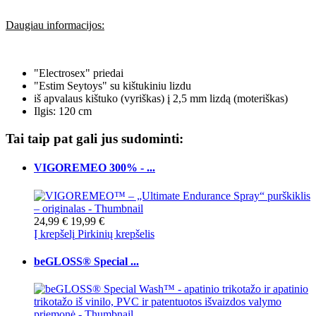
Daugiau informacijos:
"Electrosex" priedai
"Estim Seytoys" su kištukiniu lizdu
iš apvalaus kištuko (vyriškas) į 2,5 mm lizdą (moteriškas)
Ilgis: 120 cm
Tai taip pat gali jus sudominti:
VIGOREMEO 300% - ...
24,99 €
19,99 €
Į krepšelį
Pirkinių krepšelis
beGLOSS® Special ...