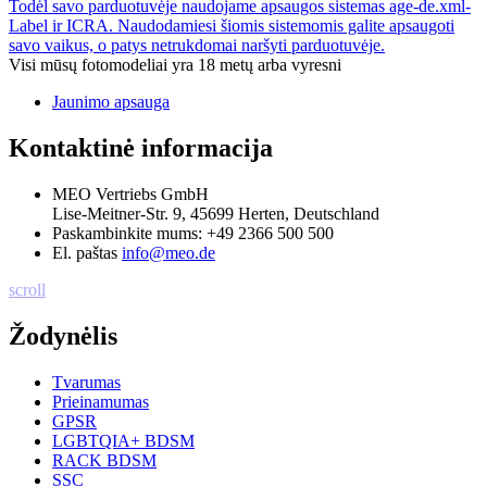
Todėl savo parduotuvėje naudojame apsaugos sistemas age-de.xml-
Label ir ICRA. Naudodamiesi šiomis sistemomis galite apsaugoti
savo vaikus, o patys netrukdomai naršyti parduotuvėje.
Visi mūsų fotomodeliai yra 18 metų arba vyresni
Jaunimo apsauga
Kontaktinė informacija
MEO Vertriebs GmbH
Lise-Meitner-Str. 9, 45699 Herten, Deutschland
Paskambinkite mums:
+49 2366 500 500
El. paštas
info@meo.de
scroll
Žodynėlis
Tvarumas
Prieinamumas
GPSR
LGBTQIA+ BDSM
RACK BDSM
SSC