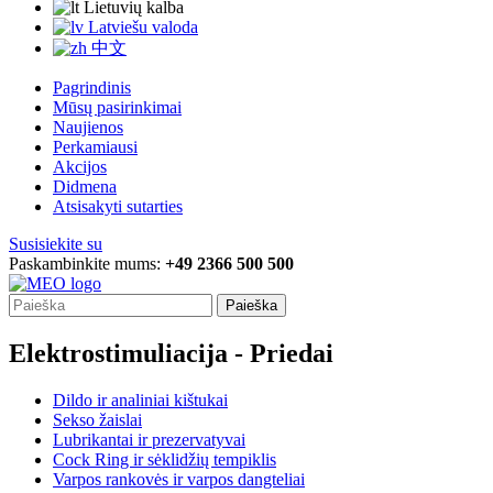
Lietuvių kalba
Latviešu valoda
中文
Pagrindinis
Mūsų pasirinkimai
Naujienos
Perkamiausi
Akcijos
Didmena
Atsisakyti sutarties
Susisiekite su
Paskambinkite mums:
+49 2366 500 500
Paieška
Elektrostimuliacija - Priedai
Dildo ir analiniai kištukai
Sekso žaislai
Lubrikantai ir prezervatyvai
Cock Ring ir sėklidžių tempiklis
Varpos rankovės ir varpos dangteliai