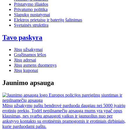
Pristatymo išlaidos
Privatumo politika
Slapukų nustatymai
Elektros prietaisų ir baterijų šalinimas
Svetainės struktūra
Tavo paskyra
Jūsų užsakymai
Grąžinamos lėšos
Jūsų adresai
Jūsų asmens duomenys
Jūsų kuponai
Jaunimo apsauga
Europos policijos pareigūnų siuntimas ir
nepilnamečių apsauga
Mūsų užsakymų paštu bendrovė parduoda daugiau nei 5000 įvairių
erotinių prekių. Todėl nepilnamečių apsauga mums yra ypač opus
klausimas, nes svarbu apsaugoti vaikus ir jaunuolius nuo per
ankstyvo kontakto su erotinėmis pramogomis ir erotiniais dirbiniais,
kurie parduodami paštu.