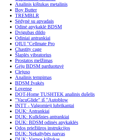
Analinis kištukas metalinis
Boy Butter
TREMBLR
Sėdynė su apvadais
Odinė apykaklė BDSM
Dvigubas dildo
Odiniai antrankiai
QIUI "Cellmate Pro
Chastity cage
Šlaplės vibratorius
Prostatos melžimas
Gėjų BDSM parduotuvė
Clejuso
Analinis tempimas
BDSM žvakės
Lovense
DOT-Home TUSHTEK analinis dušelis
"VacuGlide" iš "Autoblow
INTT - Valgomieji lubrikantai
DUK: Antrankiai
DUK: Kulkšnies antrankiai
DUK: BDSM odinės apykaklės
Odos priežiūros instrukcijos
DUK: Nekaltybės narvas
DUK: Varpos kištukas