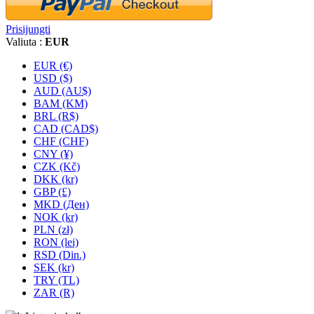
Prisijungti
Valiuta :
EUR
EUR (€)
USD ($)
AUD (AU$)
BAM (KM)
BRL (R$)
CAD (CAD$)
CHF (CHF)
CNY (¥)
CZK (Kč)
DKK (kr)
GBP (£)
MKD (Ден)
NOK (kr)
PLN (zł)
RON (lei)
RSD (Din.)
SEK (kr)
TRY (TL)
ZAR (R)