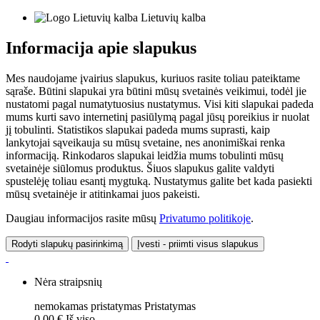
Lietuvių kalba
Informacija apie slapukus
Mes naudojame įvairius slapukus, kuriuos rasite toliau pateiktame
sąraše. Būtini slapukai yra būtini mūsų svetainės veikimui, todėl jie
nustatomi pagal numatytuosius nustatymus. Visi kiti slapukai padeda
mums kurti savo internetinį pasiūlymą pagal jūsų poreikius ir nuolat
jį tobulinti. Statistikos slapukai padeda mums suprasti, kaip
lankytojai sąveikauja su mūsų svetaine, nes anonimiškai renka
informaciją. Rinkodaros slapukai leidžia mums tobulinti mūsų
svetainėje siūlomus produktus. Šiuos slapukus galite valdyti
spustelėję toliau esantį mygtuką. Nustatymus galite bet kada pasiekti
mūsų svetainėje ir atitinkamai juos pakeisti.
Daugiau informacijos rasite mūsų
Privatumo politikoje
.
Rodyti slapukų pasirinkimą
Įvesti - priimti visus slapukus
Nėra straipsnių
nemokamas pristatymas
Pristatymas
0,00 €
Iš viso