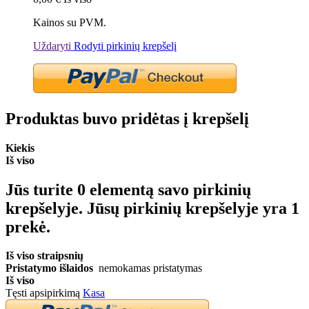
Kainos su PVM.
Uždaryti
Rodyti pirkinių krepšelį
Produktas buvo pridėtas į krepšelį
Kiekis
Iš viso
Jūs turite
0
elementą savo pirkinių
krepšelyje.
Jūsų pirkinių krepšelyje yra 1
prekė.
Iš viso straipsnių
Pristatymo išlaidos
nemokamas pristatymas
Iš viso
Tęsti apsipirkimą
Kasa