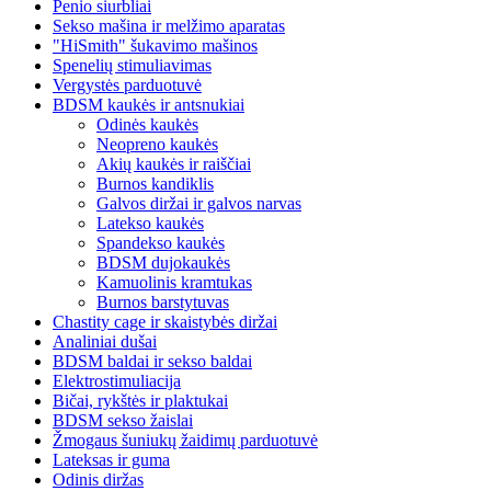
Penio siurbliai
Sekso mašina ir melžimo aparatas
"HiSmith" šukavimo mašinos
Spenelių stimuliavimas
Vergystės parduotuvė
BDSM kaukės ir antsnukiai
Odinės kaukės
Neopreno kaukės
Akių kaukės ir raiščiai
Burnos kandiklis
Galvos diržai ir galvos narvas
Latekso kaukės
Spandekso kaukės
BDSM dujokaukės
Kamuolinis kramtukas
Burnos barstytuvas
Chastity cage ir skaistybės diržai
Analiniai dušai
BDSM baldai ir sekso baldai
Elektrostimuliacija
Bičai, rykštės ir plaktukai
BDSM sekso žaislai
Žmogaus šuniukų žaidimų parduotuvė
Lateksas ir guma
Odinis diržas