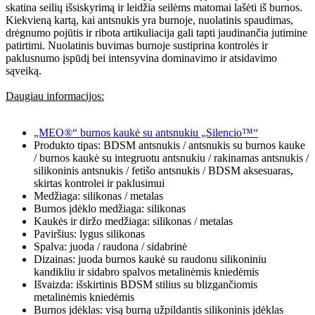
skatina seilių išsiskyrimą ir leidžia seilėms matomai lašėti iš burnos.
Kiekvieną kartą, kai antsnukis yra burnoje, nuolatinis spaudimas,
drėgnumo pojūtis ir ribota artikuliacija gali tapti jaudinančia jutimine
patirtimi. Nuolatinis buvimas burnoje sustiprina kontrolės ir
paklusnumo įspūdį bei intensyvina dominavimo ir atsidavimo
sąveiką.
Daugiau informacijos:
„MEO®“ burnos kaukė su antsnukiu „Silencio™“
Produkto tipas: BDSM antsnukis / antsnukis su burnos kauke
/ burnos kaukė su integruotu antsnukiu / rakinamas antsnukis /
silikoninis antsnukis / fetišo antsnukis / BDSM aksesuaras,
skirtas kontrolei ir paklusimui
Medžiaga: silikonas / metalas
Burnos įdėklo medžiaga: silikonas
Kaukės ir diržo medžiaga: silikonas / metalas
Paviršius: lygus silikonas
Spalva: juoda / raudona / sidabrinė
Dizainas: juoda burnos kaukė su raudonu silikoniniu
kandikliu ir sidabro spalvos metalinėmis kniedėmis
Išvaizda: išskirtinis BDSM stilius su blizgančiomis
metalinėmis kniedėmis
Burnos įdėklas: visą burną užpildantis silikoninis įdėklas