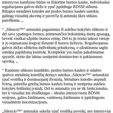
intensyvus kamšymo būdas su išskirtine burnos kauke, individualiai
reguliuojamu galvos diržu ir ypač įspūdingu BDSM stiliumi.
Blizgios metalinės kniedės ant juodos burnos kaukės suteikia
galingą vizualinį akcentą ir paverčia šį antsnukį tikru stiliaus
pareiškimu. „
“ „Silencio™“ antsnukis pagamintas iš aukštos kokybės silikono ir
dėl savo ypatingos formos, primenančios boksininkų dantų apsaugą,
beveik visiškai užpildo burnos ertmę. Dėl to jis tvirtai laikosi vietoje
ir jo neįmanoma lengvai išstumti iš burnos liežuviu. Reguliuojamas
galvos diržas užtikrina individualų pritaikymą, o užrakinama sagtis
suteikia papildomą kontrolę. Komplekte yra mažas pakabinamas
spynelė, skirta dar labiau sustiprinti dominavimo ir paklusnumo
sąveiką. „
“ Raudono silikono kandiklio, juodos burnos kaukės ir sidabro
spalvos metalinių kniedžių derinys suteikia „Silencio™“ antsnukiui
ypač erotišką ir dominuojantį išvaizdą. Metalinės kniedės atspindi
šviesą, pabrėžia griežtą burnos kaukės formą ir sustiprina aukštos
kokybės fetišistinį įvaizdį. Dėl to antsnukis yra ne tik funkcionalus,
bet ir vizualiai itin išraiškingas – idealus intensyvioms BDSM
sesijoms, galios žaidimams, vaidmenų žaidimams ir įspūdingoms
vizualinėms inscenizacijoms.
„Silencio™“ antsnukis sukelia ypač erotišką poveikį, nes intensyviai