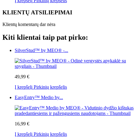
Į krepšelį
Pirkinių krepšelis
KLIENTŲ ATSILIEPIMAI
Klientų komentarų dar nėra
Kiti klientai taip pat pirko:
SilverStud™ by MEO® -...
49,99 €
Į krepšelį
Pirkinių krepšelis
EasyEntry™ Medio by...
16,99 €
Į krepšelį
Pirkinių krepšelis