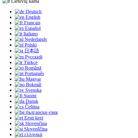
Lietuvių kalba
Deutsch
English
Français
Español
Italiano
Nederlands
Polski
日本語
Русский
Türkçe
Română
Português
Magyar
Bokmål
Svenska
Suomi
Dansk
Čeština
български език
Eesti keel
Slovenčina
Slovenščina
ελληνικά