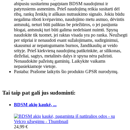
abipusiu susitarimu pagrįstam BDSM naudojimui ir
patyrusiems asmenims. Prieš naudojimą reikia susitarti dėl
ribų, rankų ženklų ir aiškaus nutraukimo signalo. Jokiu būdu
negalima riboti kvėpavimo, naudojimo metu asmuo, dėvintis
antsnukį, neturi būti paliktas be priežiūros, o jei pasijunta
blogai, antsnukį turi būti galima nedelsiant nuimti. Spyną
naudokite tik tuomet, jei raktas visada yra po ranka. Neužsegti
per stipriai ir nenaudoti esant sužalojimams, sudirginimui,
skausmui ar nepatogumams burnos, žandikaulių ar veido
srityje. Prieš kiekvieną naudojimą patikrinkite, ar silikonas,
dirželiai, sagtys, metalinės dalys ir spyna nėra pažeisti.
Nenaudokite pažeistų gaminių. Laikykite vaikams
nepasiekiamoje vietoje.
Pastaba: Prašome laikytis šio produkto GPSR nurodymų.
Tai taip pat gali jus sudominti:
BDSM akių kaukė, ...
24,99 €