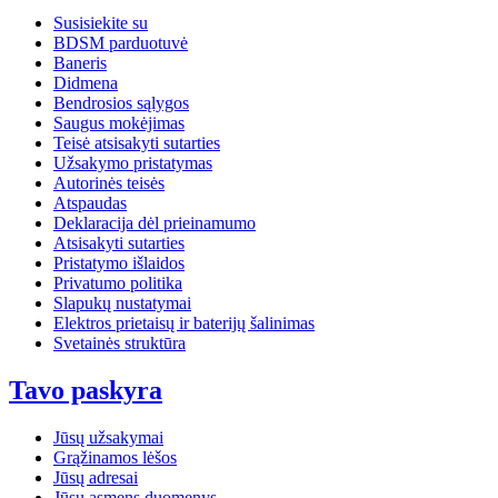
Susisiekite su
BDSM parduotuvė
Baneris
Didmena
Bendrosios sąlygos
Saugus mokėjimas
Teisė atsisakyti sutarties
Užsakymo pristatymas
Autorinės teisės
Atspaudas
Deklaracija dėl prieinamumo
Atsisakyti sutarties
Pristatymo išlaidos
Privatumo politika
Slapukų nustatymai
Elektros prietaisų ir baterijų šalinimas
Svetainės struktūra
Tavo paskyra
Jūsų užsakymai
Grąžinamos lėšos
Jūsų adresai
Jūsų asmens duomenys