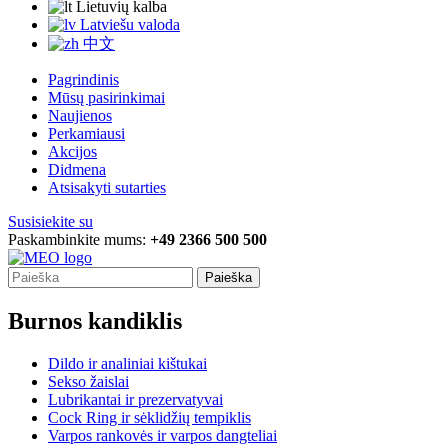
Lietuvių kalba
Latviešu valoda
中文
Pagrindinis
Mūsų pasirinkimai
Naujienos
Perkamiausi
Akcijos
Didmena
Atsisakyti sutarties
Susisiekite su
Paskambinkite mums:
+49 2366 500 500
Paieška
Burnos kandiklis
Dildo ir analiniai kištukai
Sekso žaislai
Lubrikantai ir prezervatyvai
Cock Ring ir sėklidžių tempiklis
Varpos rankovės ir varpos dangteliai