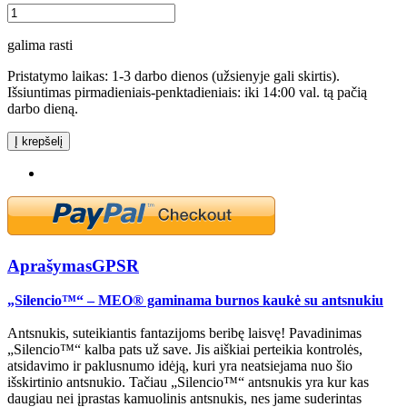
galima rasti
Pristatymo laikas: 1-3 darbo dienos (užsienyje gali skirtis).
Išsiuntimas pirmadieniais-penktadieniais: iki 14:00 val. tą pačią
darbo dieną.
Į krepšelį
Aprašymas
GPSR
„Silencio™“ – MEO® gaminama burnos kaukė su antsnukiu
Antsnukis, suteikiantis fantazijoms beribę laisvę! Pavadinimas
„Silencio™“ kalba pats už save. Jis aiškiai perteikia kontrolės,
atsidavimo ir paklusnumo idėją, kuri yra neatsiejama nuo šio
išskirtinio antsnukio. Tačiau „Silencio™“ antsnukis yra kur kas
daugiau nei įprastas kamuolinis antsnukis, nes jame suderintas