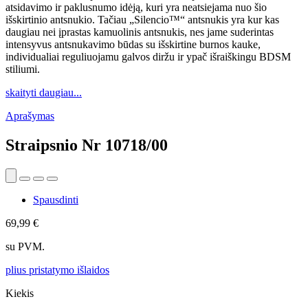
atsidavimo ir paklusnumo idėją, kuri yra neatsiejama nuo šio
išskirtinio antsnukio. Tačiau „Silencio™“ antsnukis yra kur kas
daugiau nei įprastas kamuolinis antsnukis, nes jame suderintas
intensyvus antsnukavimo būdas su išskirtine burnos kauke,
individualiai reguliuojamu galvos diržu ir ypač išraiškingu BDSM
stiliumi.
skaityti daugiau...
Aprašymas
Straipsnio Nr
10718/00
Spausdinti
69,99 €
su PVM.
plius pristatymo išlaidos
Kiekis