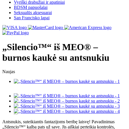
Vyriški drabužiai ir apatiniai
BDSM papuošalai
Seksualūs aksesuarai
San Francisko lapai
„Silencio™“ iš MEO® –
burnos kaukė su antsnukiu
Naujas
Antsnukis, suteikiantis fantazijoms beribę laisvę! Pavadinimas
„Silencio™“ kalba pats už save. Jis aiškiai perteikia kontrolės,