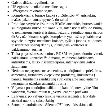
Galvos diržas: reguliuojamas
Užsegimas: be nikelio metalinė sagtis
Užsegimas: rakinama sagtis
Komplektacija: burnos kaukė su „Silencio™“ antsnukiu,
mažas pakabinamas spynelė, du raktai
Produkto savybės: išskirtinis BDSM antsnukis, burnos kaukė
su integruotu silikoniniu kandikliu, intensyviai užpildo burną,
jo neįmanoma lengvai išstumti liežuviu, reguliuojamas galvos
diržas, užrakinama sagtis, komplekte yra mažas pakabinamas
spynelė, blizgios metalinės kniedės, ryškus juodos, raudonos
ir sidabrinės spalvų derinys, intensyvus kontrolės ir
paklusnumo jausmas
Tinka patyrusiems asmenims, BDSM sesijoms, dominavimui,
paklusimui, kontrolės žaidimams, vaidmenų žaidimams,
antsnukiams, fetišo inscenizacijoms, intensyviems galios
žaidimams
Netinka: nepatyrusiems asmenims, naudojimui be priežiūros,
asmenims, turintiems kvėpavimo problemų, linkusiems į
paniką, turintiems žandikaulių sutrikimų arba jaučiantiems
nesaugumą užsukus antsnukį į burną
Valymas: po naudojimo silikoninį kandiklį nuvalykite šiltu
vandeniu, švelniu muilu ir „VeryClean™“ purškalu
Laikymas: po valymo leiskite visiškai išdžiūti ir laikykite
atskirai nuo kitų sekso žaislų
Sauga ir naudojimas: „Silencio™“ antsnukis skirtas tik