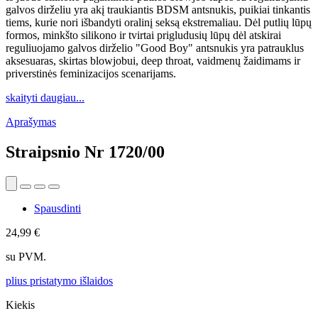
galvos dirželiu yra akį traukiantis BDSM antsnukis, puikiai tinkantis
tiems, kurie nori išbandyti oralinį seksą ekstremaliau. Dėl putlių lūpų
formos, minkšto silikono ir tvirtai prigludusių lūpų dėl atskirai
reguliuojamo galvos dirželio "Good Boy" antsnukis yra patrauklus
aksesuaras, skirtas blowjobui, deep throat, vaidmenų žaidimams ir
priverstinės feminizacijos scenarijams.
skaityti daugiau...
Aprašymas
Straipsnio Nr
1720/00
Spausdinti
24,99 €
su PVM.
plius pristatymo išlaidos
Kiekis