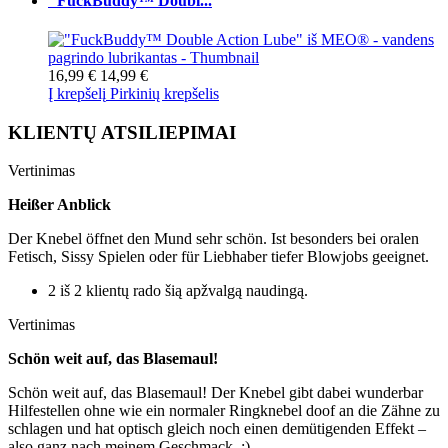
"FuckBuddy™ Doubl...
16,99 €
14,99 €
Į krepšelį
Pirkinių krepšelis
KLIENTŲ ATSILIEPIMAI
Vertinimas
Heißer Anblick
Der Knebel öffnet den Mund sehr schön. Ist besonders bei oralen
Fetisch, Sissy Spielen oder für Liebhaber tiefer Blowjobs geeignet.
2 iš 2 klientų rado šią apžvalgą naudingą.
Vertinimas
Schön weit auf, das Blasemaul!
Schön weit auf, das Blasemaul! Der Knebel gibt dabei wunderbar
Hilfestellen ohne wie ein normaler Ringknebel doof an die Zähne zu
schlagen und hat optisch gleich noch einen demütigenden Effekt –
also ganz nach meinem Geschmack. :)