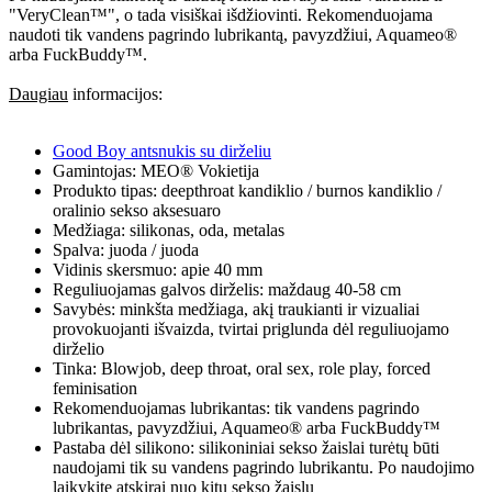
"VeryClean™", o tada visiškai išdžiovinti. Rekomenduojama
naudoti tik vandens pagrindo lubrikantą, pavyzdžiui, Aquameo®
arba FuckBuddy™.
Daugiau
informacijos:
Good Boy antsnukis su dirželiu
Gamintojas: MEO® Vokietija
Produkto tipas: deepthroat kandiklio / burnos kandiklio /
oralinio sekso aksesuaro
Medžiaga: silikonas, oda, metalas
Spalva: juoda / juoda
Vidinis skersmuo: apie 40 mm
Reguliuojamas galvos dirželis: maždaug 40-58 cm
Savybės: minkšta medžiaga, akį traukianti ir vizualiai
provokuojanti išvaizda, tvirtai priglunda dėl reguliuojamo
dirželio
Tinka: Blowjob, deep throat, oral sex, role play, forced
feminisation
Rekomenduojamas lubrikantas: tik vandens pagrindo
lubrikantas, pavyzdžiui, Aquameo® arba FuckBuddy™
Pastaba dėl silikono: silikoniniai sekso žaislai turėtų būti
naudojami tik su vandens pagrindo lubrikantu. Po naudojimo
laikykite atskirai nuo kitų sekso žaislų