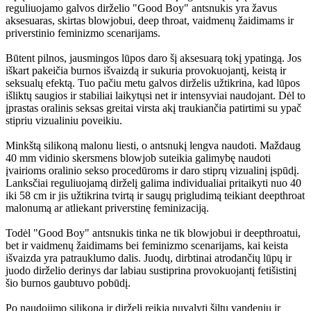
reguliuojamo galvos dirželio "Good Boy" antsnukis yra žavus
aksesuaras, skirtas blowjobui, deep throat, vaidmenų žaidimams ir
priverstinio feminizmo scenarijams.
Būtent pilnos, jausmingos lūpos daro šį aksesuarą tokį ypatingą. Jos
iškart pakeičia burnos išvaizdą ir sukuria provokuojantį, keistą ir
seksualų efektą. Tuo pačiu metu galvos dirželis užtikrina, kad lūpos
išliktų saugios ir stabiliai laikytųsi net ir intensyviai naudojant. Dėl to
įprastas oralinis seksas greitai virsta akį traukiančia patirtimi su ypač
stipriu vizualiniu poveikiu.
Minkštą silikoną malonu liesti, o antsnukį lengva naudoti. Maždaug
40 mm vidinio skersmens blowjob suteikia galimybę naudoti
įvairioms oralinio sekso procedūroms ir daro stiprų vizualinį įspūdį.
Lanksčiai reguliuojamą dirželį galima individualiai pritaikyti nuo 40
iki 58 cm ir jis užtikrina tvirtą ir saugų prigludimą teikiant deepthroat
malonumą ar atliekant priverstinę feminizaciją.
Todėl "Good Boy" antsnukis tinka ne tik blowjobui ir deepthroatui,
bet ir vaidmenų žaidimams bei feminizmo scenarijams, kai keista
išvaizda yra patrauklumo dalis. Juodų, dirbtinai atrodančių lūpų ir
juodo dirželio derinys dar labiau sustiprina provokuojantį fetišistinį
šio burnos gaubtuvo pobūdį.
Po naudojimo silikoną ir dirželį reikia nuvalyti šiltu vandeniu ir