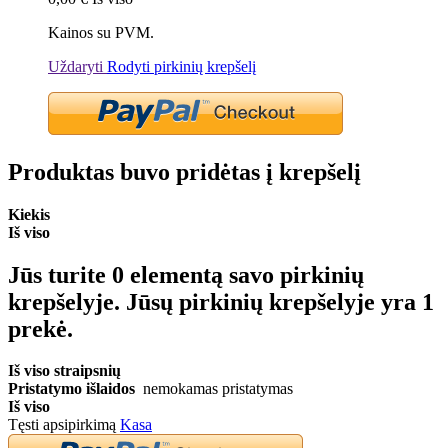
Kainos su PVM.
Uždaryti
Rodyti pirkinių krepšelį
Produktas buvo pridėtas į krepšelį
Kiekis
Iš viso
Jūs turite
0
elementą savo pirkinių
krepšelyje.
Jūsų pirkinių krepšelyje yra 1
prekė.
Iš viso straipsnių
Pristatymo išlaidos
nemokamas pristatymas
Iš viso
Tęsti apsipirkimą
Kasa