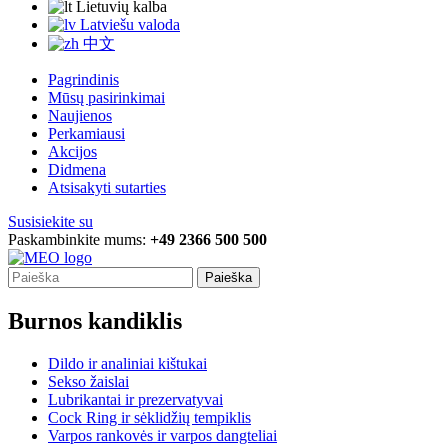
Lietuvių kalba
Latviešu valoda
中文
Pagrindinis
Mūsų pasirinkimai
Naujienos
Perkamiausi
Akcijos
Didmena
Atsisakyti sutarties
Susisiekite su
Paskambinkite mums:
+49 2366 500 500
Paieška
Burnos kandiklis
Dildo ir analiniai kištukai
Sekso žaislai
Lubrikantai ir prezervatyvai
Cock Ring ir sėklidžių tempiklis
Varpos rankovės ir varpos dangteliai