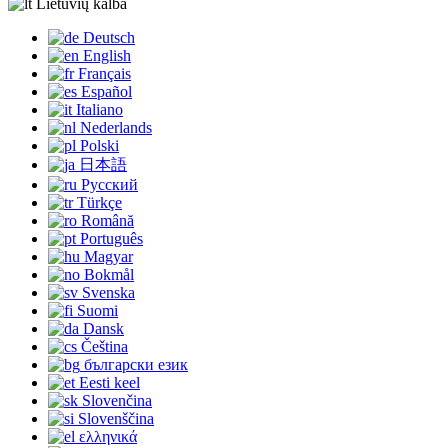
Lietuvių kalba
Deutsch
English
Français
Español
Italiano
Nederlands
Polski
日本語
Русский
Türkçe
Română
Português
Magyar
Bokmål
Svenska
Suomi
Dansk
Čeština
български език
Eesti keel
Slovenčina
Slovenščina
ελληνικά