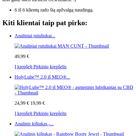
6 iš 6 klientų rado šią apžvalgą naudingą.
Kiti klientai taip pat pirko:
Analiniai rutuliukai...
49,99 €
Į krepšelį
Pirkinių krepšelis
HolyLube™ 2.0 iš MEO®...
24,99 €
19,99 €
Į krepšelį
Pirkinių krepšelis
Analinis kištukas -...