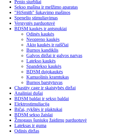
Penio siurbliai
Sekso mašina ir melžimo aparatas
"HiSmith" šukavimo mašinos
Spenelių stimuliavimas
Vergystės parduotuvė
BDSM kaukės ir antsnukiai
Odinės kaukės
Neopreno kaukės
Akių kaukės ir raiščiai
Burnos kandiklis
Galvos diržai ir galvos narvas
Latekso kaukės
Spandekso kaukės
BDSM dujokaukės
Kamuolinis kramtukas
Burnos barstytuvas
Chastity cage ir skaistybės diržai
Analiniai dušai
BDSM baldai ir sekso baldai
Elektrostimuliacija
Bičai, rykštės ir plaktukai
BDSM sekso žaislai
Žmogaus šuniukų žaidimų parduotuvė
Lateksas ir guma
Odinis diržas