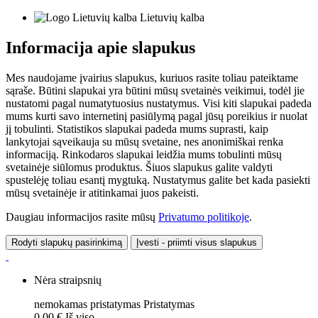
Lietuvių kalba
Informacija apie slapukus
Mes naudojame įvairius slapukus, kuriuos rasite toliau pateiktame
sąraše. Būtini slapukai yra būtini mūsų svetainės veikimui, todėl jie
nustatomi pagal numatytuosius nustatymus. Visi kiti slapukai padeda
mums kurti savo internetinį pasiūlymą pagal jūsų poreikius ir nuolat
jį tobulinti. Statistikos slapukai padeda mums suprasti, kaip
lankytojai sąveikauja su mūsų svetaine, nes anonimiškai renka
informaciją. Rinkodaros slapukai leidžia mums tobulinti mūsų
svetainėje siūlomus produktus. Šiuos slapukus galite valdyti
spustelėję toliau esantį mygtuką. Nustatymus galite bet kada pasiekti
mūsų svetainėje ir atitinkamai juos pakeisti.
Daugiau informacijos rasite mūsų
Privatumo politikoje
.
Rodyti slapukų pasirinkimą
Įvesti - priimti visus slapukus
Nėra straipsnių
nemokamas pristatymas
Pristatymas
0,00 €
Iš viso