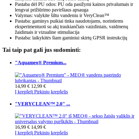
Pastaba dėl PU odos: PU oda pasižymi kainos privalumais ir
lengvai prižiūrimo paviršiaus apsauga
Valymas: valykite šiltu vandeniu ir VeryClean™
Pastaba: gaminys puikiai tinka naudotojams, norintiems
eksperimentuoti su akį traukiančiais vaizdiniais, vaidmenų
žaidimais ir vizualine stimuliacija
Pastaba: laikykitės šiam gaminiui skirtų GPSR instrukcijų
Tai taip pat gali jus sudominti:
"Aquameo® Premium...
14,99 €
12,99 €
Į krepšelį
Pirkinių krepšelis
"VERYCLEAN™ 2.0" ...
16,99 €
14,99 €
Į krepšelį
Pirkinių krepšelis