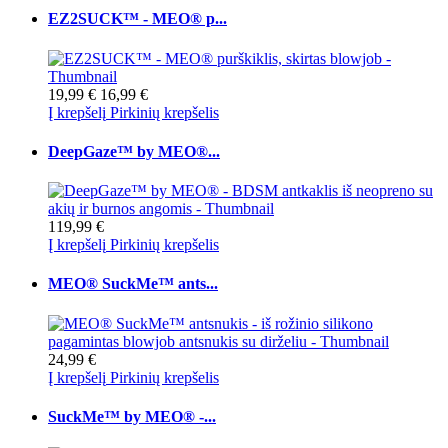
EZ2SUCK™ - MEO® p...
19,99 €
16,99 €
Į krepšelį
Pirkinių krepšelis
DeepGaze™ by MEO®...
119,99 €
Į krepšelį
Pirkinių krepšelis
MEO® SuckMe™ ants...
24,99 €
Į krepšelį
Pirkinių krepšelis
SuckMe™ by MEO® -...