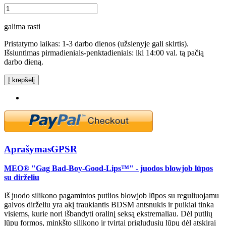
galima rasti
Pristatymo laikas: 1-3 darbo dienos (užsienyje gali skirtis).
Išsiuntimas pirmadieniais-penktadieniais: iki 14:00 val. tą pačią
darbo dieną.
Į krepšelį
Aprašymas
GPSR
MEO® "Gag Bad-Boy-Good-Lips™" - juodos blowjob lūpos
su dirželiu
Iš juodo silikono pagamintos putlios blowjob lūpos su reguliuojamu
galvos dirželiu yra akį traukiantis BDSM antsnukis ir puikiai tinka
visiems, kurie nori išbandyti oralinį seksą ekstremaliau. Dėl putlių
lūpų formos, minkšto silikono ir tvirtai prigludusių lūpų dėl atskirai