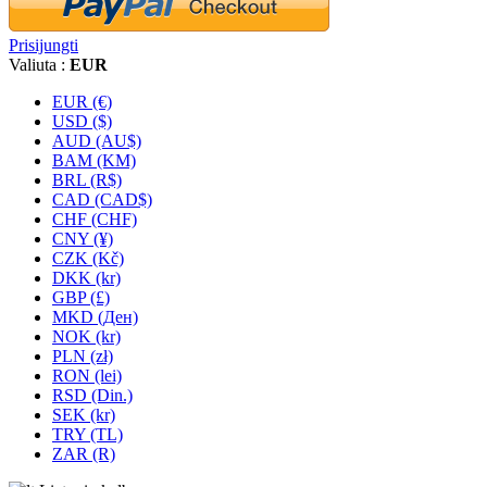
Prisijungti
Valiuta :
EUR
EUR (€)
USD ($)
AUD (AU$)
BAM (KM)
BRL (R$)
CAD (CAD$)
CHF (CHF)
CNY (¥)
CZK (Kč)
DKK (kr)
GBP (£)
MKD (Ден)
NOK (kr)
PLN (zł)
RON (lei)
RSD (Din.)
SEK (kr)
TRY (TL)
ZAR (R)