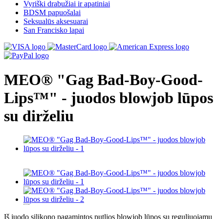
Vyriški drabužiai ir apatiniai
BDSM papuošalai
Seksualūs aksesuarai
San Francisko lapai
MEO® "Gag Bad-Boy-Good-
Lips™" - juodos blowjob lūpos
su dirželiu
Iš juodo silikono pagamintos putlios blowjob lūpos su reguliuojamu