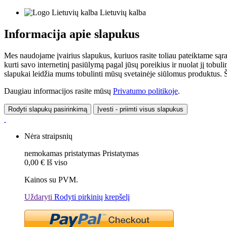
Lietuvių kalba
Informacija apie slapukus
Mes naudojame įvairius slapukus, kuriuos rasite toliau pateiktame sąr
kurti savo internetinį pasiūlymą pagal jūsų poreikius ir nuolat jį tob
slapukai leidžia mums tobulinti mūsų svetainėje siūlomus produktus. Ši
Daugiau informacijos rasite mūsų
Privatumo politikoje
.
Rodyti slapukų pasirinkimą
Įvesti - priimti visus slapukus
Nėra straipsnių
nemokamas pristatymas
Pristatymas
0,00 €
Iš viso
Kainos su PVM.
Uždaryti
Rodyti pirkinių krepšelį