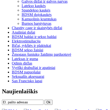
Galvos diržai ir galvos narvas
Latekso kaukės
Spandekso kaukės
BDSM dujokaukės
Kamuolinis kramtukas
Burnos barstytuvas
Chastity cage ir skaistybės diržai
Analiniai dušai
BDSM baldai ir sekso baldai
Elektrostimuliacija
Bičai, rykštės ir plaktukai
BDSM sekso žaislai
Žmogaus šuniukų žaidimų parduotuvė
Lateksas ir guma
Odinis diržas
Vyriški drabužiai ir apatiniai
BDSM papuošalai
Seksualūs aksesuarai
San Francisko lapai
Naujienlaiškis
Ok