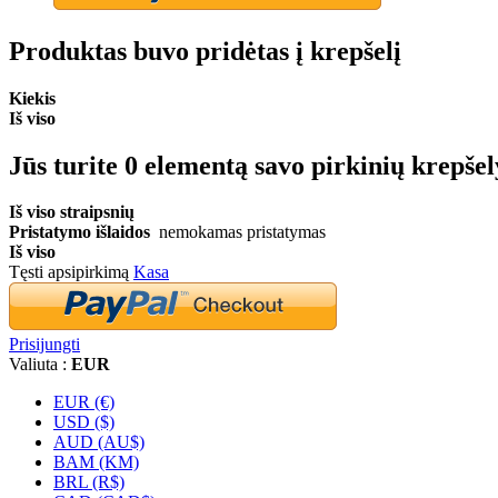
Produktas buvo pridėtas į krepšelį
Kiekis
Iš viso
Jūs turite
0
elementą savo pirkinių krepšel
Iš viso straipsnių
Pristatymo išlaidos
nemokamas pristatymas
Iš viso
Tęsti apsipirkimą
Kasa
Prisijungti
Valiuta :
EUR
EUR (€)
USD ($)
AUD (AU$)
BAM (KM)
BRL (R$)