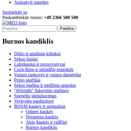
Atsisakyti sutarties
Susisiekite su
Paskambinkite mums:
+49 2366 500 500
Paieška
Burnos kandiklis
Dildo ir analiniai kištukai
Sekso žaislai
Lubrikantai ir prezervatyvai
Cock Ring ir sėklidžių tempiklis
Varpos rankovės ir varpos dangteliai
Penio siurbliai
Sekso mašina ir melžimo aparatas
"HiSmith" šukavimo mašinos
Spenelių stimuliavimas
Vergystės parduotuvė
BDSM kaukės ir antsnukiai
Odinės kaukės
Neopreno kaukės
Akių kaukės ir raiščiai
Burnos kandiklis