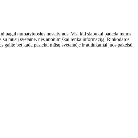
atomi pagal numatytuosius nustatymus. Visi kiti slapukai padeda mums
auja su mūsų svetaine, nes anonimiškai renka informaciją. Rinkodaros
galite bet kada pasiekti mūsų svetainėje ir atitinkamai juos pakeisti.