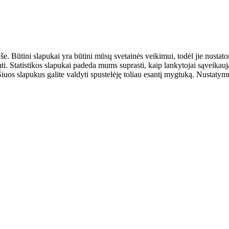
aše. Būtini slapukai yra būtini mūsų svetainės veikimui, todėl jie nust
ulinti. Statistikos slapukai padeda mums suprasti, kaip lankytojai sąveik
uos slapukus galite valdyti spustelėję toliau esantį mygtuką. Nustatymus 