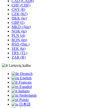
CAD (CAD$)
CHF (CHF)
CNY (¥)
CZK (Kč)
DKK (kr)
GBP (£)
MKD (Ден)
NOK (kr)
PLN (zł)
RON (lei)
RSD (Din.)
SEK (kr)
TRY (TL)
ZAR (R)
Lietuvių kalba
Deutsch
English
Français
Español
Italiano
Nederlands
Polski
日本語