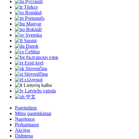
Русский
Türkçe
Română
Português
Magyar
Bokmål
Svenska
Suomi
Dansk
Čeština
български език
Eesti keel
Slovenčina
Slovenščina
ελληνικά
Lietuvių kalba
Latviešu valoda
中文
Pagrindinis
Mūsų pasirinkimai
Naujienos
Perkamiausi
Akcijos
Didmena