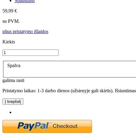
Spausdinti
59,99 €
su PVM.
plius pristatymo išlaidos
Kiekis
Spalva
galima rasti
Pristatymo laikas: 1-3 darbo dienos (užsienyje gali skirtis). Išsiuntima
Į krepšelį