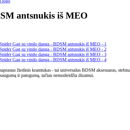
BDSM antsnukis iš MEO
rastas žiedinis kramtukas - tai universalus BDSM aksesuaras, stebinant
augumą ir patogumą, tačiau nenusileidžia dizainui.