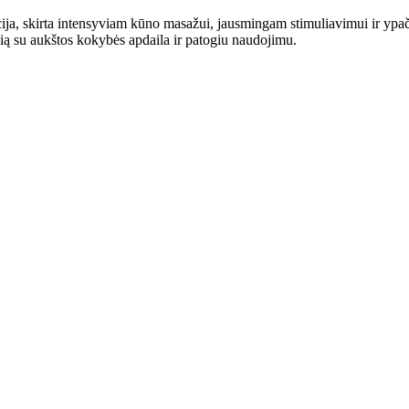
ja, skirta intensyviam kūno masažui, jausmingam stimuliavimui ir ypa
galią su aukštos kokybės apdaila ir patogiu naudojimu.