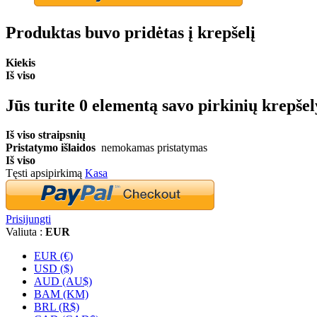
Produktas buvo pridėtas į krepšelį
Kiekis
Iš viso
Jūs turite
0
elementą savo pirkinių krepšel
Iš viso straipsnių
Pristatymo išlaidos
nemokamas pristatymas
Iš viso
Tęsti apsipirkimą
Kasa
Prisijungti
Valiuta :
EUR
EUR (€)
USD ($)
AUD (AU$)
BAM (KM)
BRL (R$)