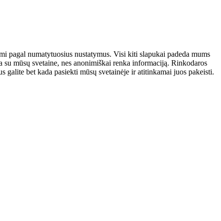
atomi pagal numatytuosius nustatymus. Visi kiti slapukai padeda mums
auja su mūsų svetaine, nes anonimiškai renka informaciją. Rinkodaros
galite bet kada pasiekti mūsų svetainėje ir atitinkamai juos pakeisti.