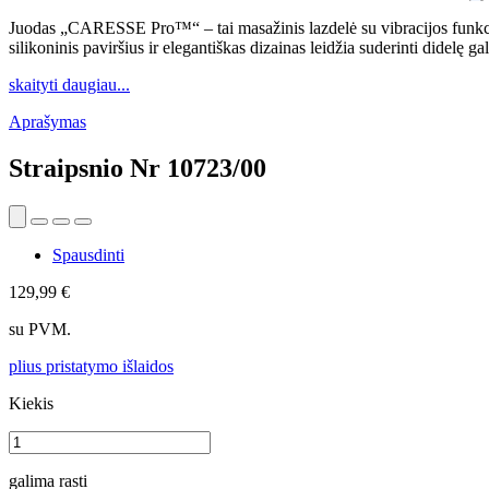
Juodas „CARESSE Pro™“ – tai masažinis lazdelė su vibracijos funkci
silikoninis paviršius ir elegantiškas dizainas leidžia suderinti didelę 
skaityti daugiau...
Aprašymas
Straipsnio Nr
10723/00
Spausdinti
129,99 €
su PVM.
plius pristatymo išlaidos
Kiekis
galima rasti