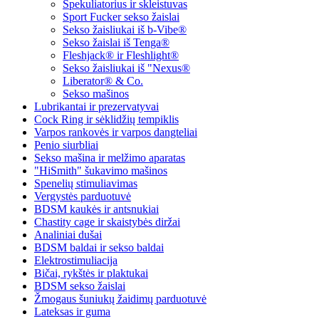
Spekuliatorius ir skleistuvas
Sport Fucker sekso žaislai
Sekso žaisliukai iš b-Vibe®
Sekso žaislai iš Tenga®
Fleshjack® ir Fleshlight®
Sekso žaisliukai iš "Nexus®
Liberator® & Co.
Sekso mašinos
Lubrikantai ir prezervatyvai
Cock Ring ir sėklidžių tempiklis
Varpos rankovės ir varpos dangteliai
Penio siurbliai
Sekso mašina ir melžimo aparatas
"HiSmith" šukavimo mašinos
Spenelių stimuliavimas
Vergystės parduotuvė
BDSM kaukės ir antsnukiai
Chastity cage ir skaistybės diržai
Analiniai dušai
BDSM baldai ir sekso baldai
Elektrostimuliacija
Bičai, rykštės ir plaktukai
BDSM sekso žaislai
Žmogaus šuniukų žaidimų parduotuvė
Lateksas ir guma