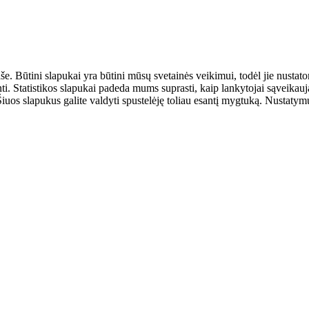
aše. Būtini slapukai yra būtini mūsų svetainės veikimui, todėl jie nust
ulinti. Statistikos slapukai padeda mums suprasti, kaip lankytojai sąveik
uos slapukus galite valdyti spustelėję toliau esantį mygtuką. Nustatymus 