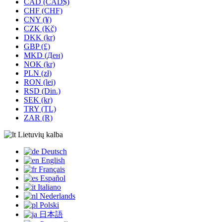
CAD (CAD$)
CHF (CHF)
CNY (¥)
CZK (Kč)
DKK (kr)
GBP (£)
MKD (Ден)
NOK (kr)
PLN (zł)
RON (lei)
RSD (Din.)
SEK (kr)
TRY (TL)
ZAR (R)
Lietuvių kalba
Deutsch
English
Français
Español
Italiano
Nederlands
Polski
日本語