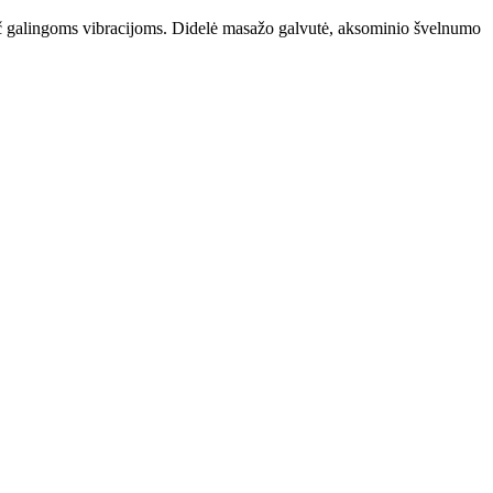
č galingoms vibracijoms. Didelė masažo galvutė, aksominio švelnumo