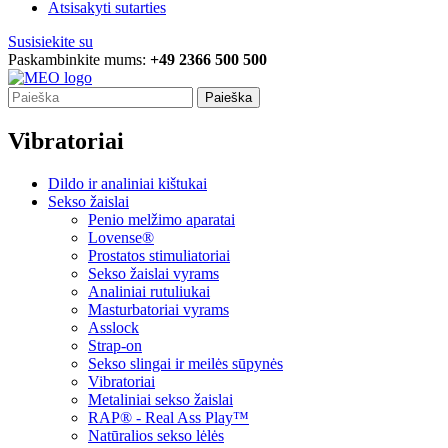
Atsisakyti sutarties
Susisiekite su
Paskambinkite mums:
+49 2366 500 500
Paieška
Vibratoriai
Dildo ir analiniai kištukai
Sekso žaislai
Penio melžimo aparatai
Lovense®
Prostatos stimuliatoriai
Sekso žaislai vyrams
Analiniai rutuliukai
Masturbatoriai vyrams
Asslock
Strap-on
Sekso slingai ir meilės sūpynės
Vibratoriai
Metaliniai sekso žaislai
RAP® - Real Ass Play™
Natūralios sekso lėlės