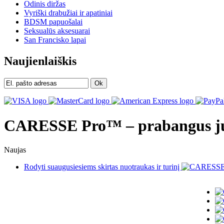
Odinis diržas
Vyriški drabužiai ir apatiniai
BDSM papuošalai
Seksualūs aksesuarai
San Francisko lapai
Naujienlaiškis
Ok
CARESSE Pro™ – prabangus juod
Naujas
Rodyti suaugusiesiems skirtas nuotraukas ir turinį