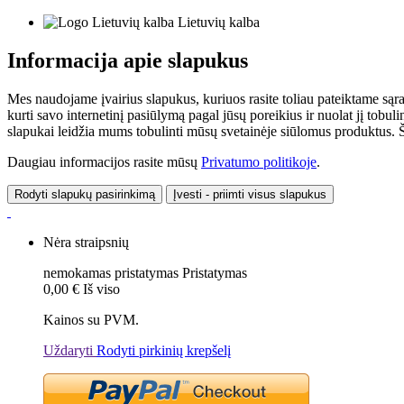
Lietuvių kalba
Informacija apie slapukus
Mes naudojame įvairius slapukus, kuriuos rasite toliau pateiktame sąr
kurti savo internetinį pasiūlymą pagal jūsų poreikius ir nuolat jį tob
slapukai leidžia mums tobulinti mūsų svetainėje siūlomus produktus. Ši
Daugiau informacijos rasite mūsų
Privatumo politikoje
.
Rodyti slapukų pasirinkimą
Įvesti - priimti visus slapukus
Nėra straipsnių
nemokamas pristatymas
Pristatymas
0,00 €
Iš viso
Kainos su PVM.
Uždaryti
Rodyti pirkinių krepšelį