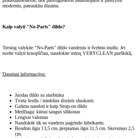
pradedantiesiems, tiek pažengusiems naudotojams ir pasižymi
moderniu, patraukliu dizainu.
Kaip valyti "No-Parts" dildo?
Tiesiog valykite "No-Parts" dildo vandeniu ir švelniu muilu. Jei
norite valyti kruopščiau, naudokite mūsų VERYCLEAN purškiklį.
Daugiau informacijos:
Juodas dildo su siurbtuku
Tvirta šerdis / minkštas išorinis sluoksnis
Galima naudoti ir kaip Strap-on dildo
Medžiaga: kūnui saugus silikonas
Lengvai valomas
Naudokite tik su vandens pagrindo lubrikantu.
Bendras ilgis 13,5 cm, įterpiamas ilgis 11,5 cm. Skersmuo 2,5
cm.