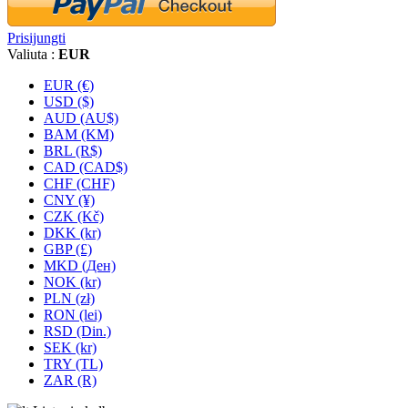
Prisijungti
Valiuta :
EUR
EUR (€)
USD ($)
AUD (AU$)
BAM (KM)
BRL (R$)
CAD (CAD$)
CHF (CHF)
CNY (¥)
CZK (Kč)
DKK (kr)
GBP (£)
MKD (Ден)
NOK (kr)
PLN (zł)
RON (lei)
RSD (Din.)
SEK (kr)
TRY (TL)
ZAR (R)