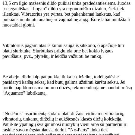
13,5 cm ilgio mažesnis dildo puikiai tinka pradedantiesiems. Juodas
ir elegantiškas "Logan" dildo yra ergonomiško dizaino, šiek tiek
išlenktas. Vibratorius yra tvirtas, bet pakankamai lankstus, kad
puikiai stimuliuotų analinę ar vaginalinę angą. Išorė labai minkšta ir
nuostabiai glotni.
Vibratorius pagamintas iš kūnui saugaus silikono, o apačioje turi
platų siurbtuką. Siurbtukas priglunda prie bet kokio lygaus
paviršiaus, pvz., plytelių, ir leidžia važiuoti be rankų.
Be abejo, dildo taip pat puikiai tinka ir dirželiui, todėl galėsite
pasidaryti karštą seksą, kad būtų galima užsiimti karštu seksu. Jei
norite papildomos malonumo dozės, rekomenduojame naudoti mūsų
"Aquameo" lubrikantą.
"No-Parts" asortimentą sudaro plati diržais tvirtinamų vibratorių,
vibratorių, tinkamų dirželių ir aukštesnės klasės diržų kolekcija.
Patirkite ypatingų svaiginimosi nuotykių vieni arba su partneriu ir
raskite savo mėgstamiausią derinį. "No-Parts" tinka tiek