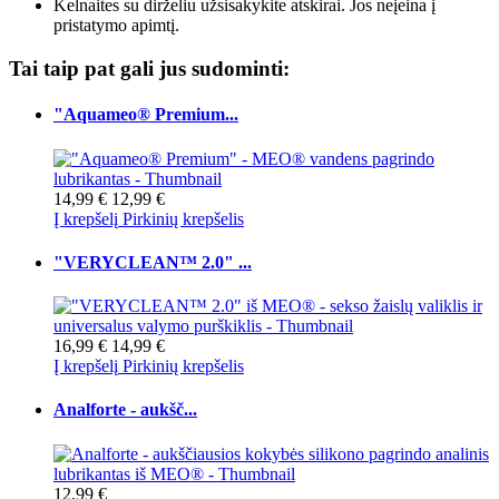
Kelnaites su dirželiu užsisakykite atskirai. Jos neįeina į
pristatymo apimtį.
Tai taip pat gali jus sudominti:
"Aquameo® Premium...
14,99 €
12,99 €
Į krepšelį
Pirkinių krepšelis
"VERYCLEAN™ 2.0" ...
16,99 €
14,99 €
Į krepšelį
Pirkinių krepšelis
Analforte - aukšč...
12,99 €