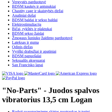
Vergystės parduotuvė
BDSM kaukės ir antsnukiai
Chastity cage ir skaistybės diržai
Analiniai dušai
BDSM baldai ir sekso baldai
Elektrostimuliacija
Bičai, rykštės ir plaktukai
BDSM sekso žaislai
Žmogaus šuniukų žaidimų parduotuvė
Lateksas ir guma
Odinis diržas
Vyriški drabužiai ir apatiniai
BDSM papuošalai
Seksualūs aksesuarai
San Francisko lapai
"No-Parts" - Juodos spalvos
vibratorius 13,5 cm Logan
Rodyti suaugusiesiems skirtas nuotraukas ir turinį