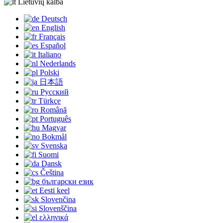
Lietuvių kalba
Deutsch
English
Français
Español
Italiano
Nederlands
Polski
日本語
Русский
Türkçe
Română
Português
Magyar
Bokmål
Svenska
Suomi
Dansk
Čeština
български език
Eesti keel
Slovenčina
Slovenščina
ελληνικά