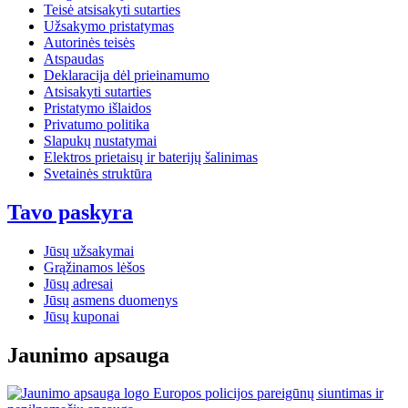
Teisė atsisakyti sutarties
Užsakymo pristatymas
Autorinės teisės
Atspaudas
Deklaracija dėl prieinamumo
Atsisakyti sutarties
Pristatymo išlaidos
Privatumo politika
Slapukų nustatymai
Elektros prietaisų ir baterijų šalinimas
Svetainės struktūra
Tavo paskyra
Jūsų užsakymai
Grąžinamos lėšos
Jūsų adresai
Jūsų asmens duomenys
Jūsų kuponai
Jaunimo apsauga
Europos policijos pareigūnų siuntimas ir