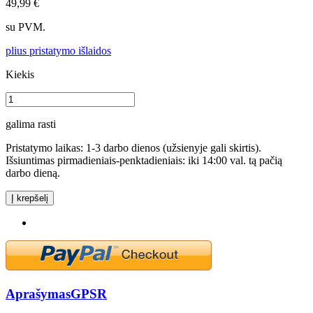
49,99 €
su PVM.
plius pristatymo išlaidos
Kiekis
galima rasti
Pristatymo laikas: 1-3 darbo dienos (užsienyje gali skirtis).
Išsiuntimas pirmadieniais-penktadieniais: iki 14:00 val. tą pačią
darbo dieną.
Į krepšelį
Aprašymas
GPSR