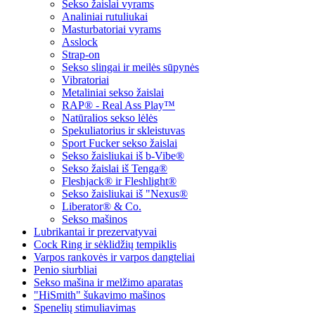
Sekso žaislai vyrams
Analiniai rutuliukai
Masturbatoriai vyrams
Asslock
Strap-on
Sekso slingai ir meilės sūpynės
Vibratoriai
Metaliniai sekso žaislai
RAP® - Real Ass Play™
Natūralios sekso lėlės
Spekuliatorius ir skleistuvas
Sport Fucker sekso žaislai
Sekso žaisliukai iš b-Vibe®
Sekso žaislai iš Tenga®
Fleshjack® ir Fleshlight®
Sekso žaisliukai iš "Nexus®
Liberator® & Co.
Sekso mašinos
Lubrikantai ir prezervatyvai
Cock Ring ir sėklidžių tempiklis
Varpos rankovės ir varpos dangteliai
Penio siurbliai
Sekso mašina ir melžimo aparatas
"HiSmith" šukavimo mašinos
Spenelių stimuliavimas