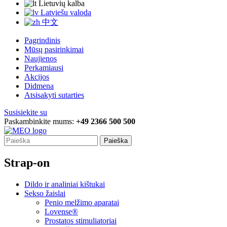
Lietuvių kalba
Latviešu valoda
中文
Pagrindinis
Mūsų pasirinkimai
Naujienos
Perkamiausi
Akcijos
Didmena
Atsisakyti sutarties
Susisiekite su
Paskambinkite mums:
+49 2366 500 500
Paieška
Strap-on
Dildo ir analiniai kištukai
Sekso žaislai
Penio melžimo aparatai
Lovense®
Prostatos stimuliatoriai