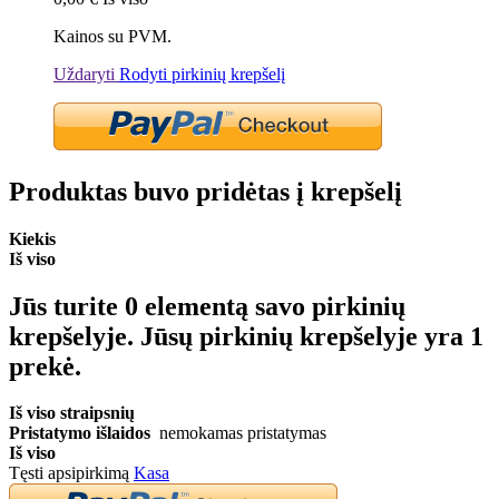
Kainos su PVM.
Uždaryti
Rodyti pirkinių krepšelį
Produktas buvo pridėtas į krepšelį
Kiekis
Iš viso
Jūs turite
0
elementą savo pirkinių
krepšelyje.
Jūsų pirkinių krepšelyje yra 1
prekė.
Iš viso straipsnių
Pristatymo išlaidos
nemokamas pristatymas
Iš viso
Tęsti apsipirkimą
Kasa