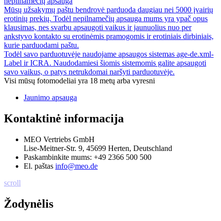
nepilnamečių apsauga
Mūsų užsakymų paštu bendrovė parduoda daugiau nei 5000 įvairių
erotinių prekių. Todėl nepilnamečių apsauga mums yra ypač opus
klausimas, nes svarbu apsaugoti vaikus ir jaunuolius nuo per
ankstyvo kontakto su erotinėmis pramogomis ir erotiniais dirbiniais,
kurie parduodami paštu.
Todėl savo parduotuvėje naudojame apsaugos sistemas age-de.xml-
Label ir ICRA. Naudodamiesi šiomis sistemomis galite apsaugoti
savo vaikus, o patys netrukdomai naršyti parduotuvėje.
Visi mūsų fotomodeliai yra 18 metų arba vyresni
Jaunimo apsauga
Kontaktinė informacija
MEO Vertriebs GmbH
Lise-Meitner-Str. 9, 45699 Herten, Deutschland
Paskambinkite mums:
+49 2366 500 500
El. paštas
info@meo.de
scroll
Žodynėlis