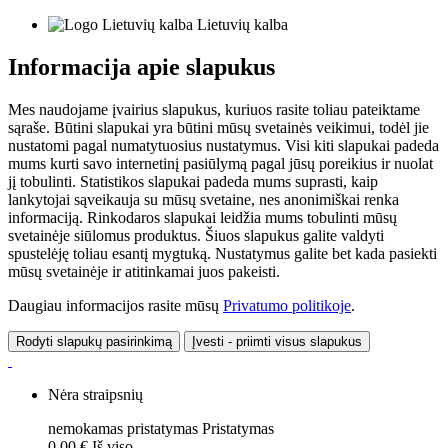
Lietuvių kalba
Informacija apie slapukus
Mes naudojame įvairius slapukus, kuriuos rasite toliau pateiktame
sąraše. Būtini slapukai yra būtini mūsų svetainės veikimui, todėl jie
nustatomi pagal numatytuosius nustatymus. Visi kiti slapukai padeda
mums kurti savo internetinį pasiūlymą pagal jūsų poreikius ir nuolat
jį tobulinti. Statistikos slapukai padeda mums suprasti, kaip
lankytojai sąveikauja su mūsų svetaine, nes anonimiškai renka
informaciją. Rinkodaros slapukai leidžia mums tobulinti mūsų
svetainėje siūlomus produktus. Šiuos slapukus galite valdyti
spustelėję toliau esantį mygtuką. Nustatymus galite bet kada pasiekti
mūsų svetainėje ir atitinkamai juos pakeisti.
Daugiau informacijos rasite mūsų
Privatumo politikoje
.
Rodyti slapukų pasirinkimą
Įvesti - priimti visus slapukus
Nėra straipsnių
nemokamas pristatymas
Pristatymas
0,00 €
Iš viso