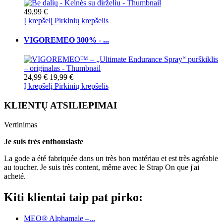
49,99 €
Į krepšelį
Pirkinių krepšelis
VIGOREMEO 300% - ...
24,99 €
19,99 €
Į krepšelį
Pirkinių krepšelis
KLIENTŲ ATSILIEPIMAI
Vertinimas
Je suis très enthousiaste
La gode a été fabriquée dans un très bon matériau et est très agréable
au toucher. Je suis très content, même avec le Strap On que j'ai
acheté.
Kiti klientai taip pat pirko:
MEO® Alphamale –...