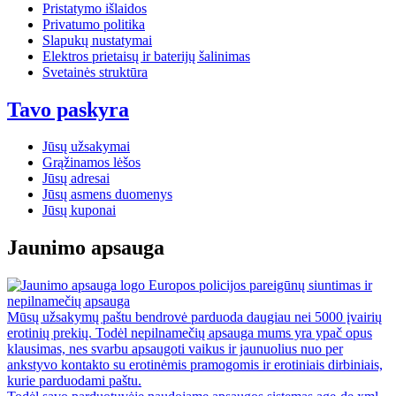
Pristatymo išlaidos
Privatumo politika
Slapukų nustatymai
Elektros prietaisų ir baterijų šalinimas
Svetainės struktūra
Tavo paskyra
Jūsų užsakymai
Grąžinamos lėšos
Jūsų adresai
Jūsų asmens duomenys
Jūsų kuponai
Jaunimo apsauga
Europos policijos pareigūnų siuntimas ir
nepilnamečių apsauga
Mūsų užsakymų paštu bendrovė parduoda daugiau nei 5000 įvairių
erotinių prekių. Todėl nepilnamečių apsauga mums yra ypač opus
klausimas, nes svarbu apsaugoti vaikus ir jaunuolius nuo per
ankstyvo kontakto su erotinėmis pramogomis ir erotiniais dirbiniais,
kurie parduodami paštu.