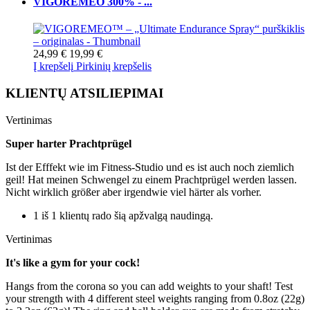
VIGOREMEO 300% - ...
24,99 €
19,99 €
Į krepšelį
Pirkinių krepšelis
KLIENTŲ ATSILIEPIMAI
Vertinimas
Super harter Prachtprügel
Ist der Efffekt wie im Fitness-Studio und es ist auch noch ziemlich
geil! Hat meinen Schwengel zu einem Prachtprügel werden lassen.
Nicht wirklich größer aber irgendwie viel härter als vorher.
1 iš 1 klientų rado šią apžvalgą naudingą.
Vertinimas
It's like a gym for your cock!
Hangs from the corona so you can add weights to your shaft! Test
your strength with 4 different steel weights ranging from 0.8oz (22g)