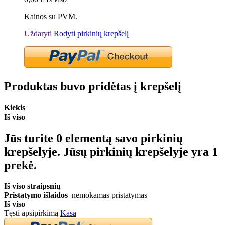
Kainos su PVM.
Uždaryti
Rodyti pirkinių krepšelį
Produktas buvo pridėtas į krepšelį
Kiekis
Iš viso
Jūs turite
0
elementą savo pirkinių
krepšelyje.
Jūsų pirkinių krepšelyje yra 1
prekė.
Iš viso straipsnių
Pristatymo išlaidos
nemokamas pristatymas
Iš viso
Tęsti apsipirkimą
Kasa