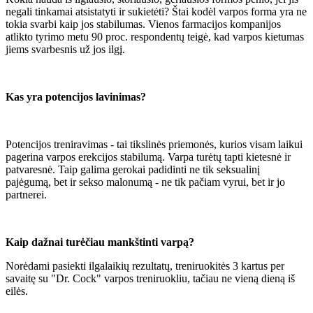
negali tinkamai atsistatyti ir sukietėti? Štai kodėl varpos forma yra ne
tokia svarbi kaip jos stabilumas. Vienos farmacijos kompanijos
atlikto tyrimo metu 90 proc. respondentų teigė, kad varpos kietumas
jiems svarbesnis už jos ilgį.
Kas yra potencijos lavinimas?
Potencijos treniravimas - tai tikslinės priemonės, kurios visam laikui
pagerina varpos erekcijos stabilumą. Varpa turėtų tapti kietesnė ir
patvaresnė. Taip galima gerokai padidinti ne tik seksualinį
pajėgumą, bet ir sekso malonumą - ne tik pačiam vyrui, bet ir jo
partnerei.
Kaip dažnai turėčiau mankštinti varpą?
Norėdami pasiekti ilgalaikių rezultatų, treniruokitės 3 kartus per
savaitę su "Dr. Cock" varpos treniruokliu, tačiau ne vieną dieną iš
eilės.