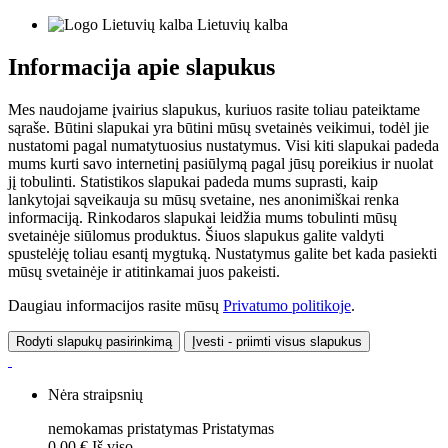
Lietuvių kalba
Informacija apie slapukus
Mes naudojame įvairius slapukus, kuriuos rasite toliau pateiktame
sąraše. Būtini slapukai yra būtini mūsų svetainės veikimui, todėl jie
nustatomi pagal numatytuosius nustatymus. Visi kiti slapukai padeda
mums kurti savo internetinį pasiūlymą pagal jūsų poreikius ir nuolat
jį tobulinti. Statistikos slapukai padeda mums suprasti, kaip
lankytojai sąveikauja su mūsų svetaine, nes anonimiškai renka
informaciją. Rinkodaros slapukai leidžia mums tobulinti mūsų
svetainėje siūlomus produktus. Šiuos slapukus galite valdyti
spustelėję toliau esantį mygtuką. Nustatymus galite bet kada pasiekti
mūsų svetainėje ir atitinkamai juos pakeisti.
Daugiau informacijos rasite mūsų
Privatumo politikoje
.
Rodyti slapukų pasirinkimą
Įvesti - priimti visus slapukus
Nėra straipsnių
nemokamas pristatymas
Pristatymas
0,00 €
Iš viso