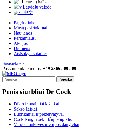
Lietuvių kalba
Latviešu valoda
中文
Pagrindinis
Mūsų pasirinkimai
Naujienos
Perkamiausi
Akcijos
Didmena
Atsisakyti sutarties
Susisiekite su
Paskambinkite mums:
+49 2366 500 500
Paieška
Penis siurbliai Dr Cock
Dildo ir analiniai kištukai
Sekso žaislai
Lubrikantai ir prezervatyvai
Cock Ring ir sėklidžių tempiklis
Varpos rankovės ir varpos dangteliai