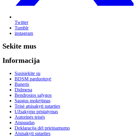
Twitter
Tumblr
instagram
Sekite mus
Informacija
Susisiekite su
BDSM parduotuvė
Baneris
Didmena
Bendrosios sąlygos
Saugus mokėjimas
Teisė atsisakyti sutarties
Užsakymo pristatymas
Autorinės teisės
Atspaudas
Deklaracija dėl prieinamumo
Atsisakyti sutarties