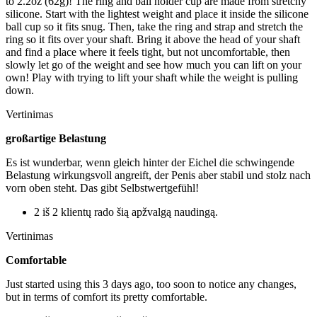
to 2.2oz (62g)! The ring and ball holder cup are made from stretchy
silicone. Start with the lightest weight and place it inside the silicone
ball cup so it fits snug. Then, take the ring and strap and stretch the
ring so it fits over your shaft. Bring it above the head of your shaft
and find a place where it feels tight, but not uncomfortable, then
slowly let go of the weight and see how much you can lift on your
own! Play with trying to lift your shaft while the weight is pulling
down.
Vertinimas
großartige Belastung
Es ist wunderbar, wenn gleich hinter der Eichel die schwingende
Belastung wirkungsvoll angreift, der Penis aber stabil und stolz nach
vorn oben steht. Das gibt Selbstwertgefühl!
2 iš 2 klientų rado šią apžvalgą naudingą.
Vertinimas
Comfortable
Just started using this 3 days ago, too soon to notice any changes,
but in terms of comfort its pretty comfortable.