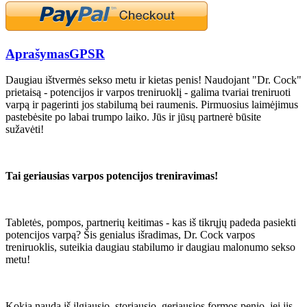
Aprašymas
GPSR
Daugiau ištvermės sekso metu ir kietas penis! Naudojant "Dr. Cock"
prietaisą - potencijos ir varpos treniruoklį - galima tvariai treniruoti
varpą ir pagerinti jos stabilumą bei raumenis. Pirmuosius laimėjimus
pastebėsite po labai trumpo laiko. Jūs ir jūsų partnerė būsite
sužavėti!
Tai geriausias varpos potencijos treniravimas!
Tabletės, pompos, partnerių keitimas - kas iš tikrųjų padeda pasiekti
potencijos varpą? Šis genialus išradimas, Dr. Cock varpos
treniruoklis, suteikia daugiau stabilumo ir daugiau malonumo sekso
metu!
Kokia nauda iš ilgiausio, storiausio, geriausios formos penio, jei jis