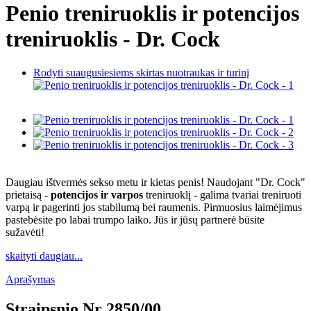
Penio treniruoklis ir potencijos
treniruoklis - Dr. Cock
Rodyti suaugusiesiems skirtas nuotraukas ir turinį
Daugiau ištvermės sekso metu ir kietas penis! Naudojant "Dr. Cock"
prietaisą -
potencijos ir varpos
treniruoklį - galima tvariai treniruoti
varpą ir pagerinti jos stabilumą bei raumenis. Pirmuosius laimėjimus
pastebėsite po labai trumpo laiko. Jūs ir jūsų partnerė būsite
sužavėti!
skaityti daugiau...
Aprašymas
Straipsnio Nr
2850/00