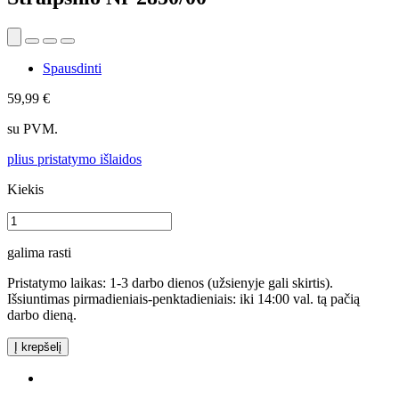
Spausdinti
59,99 €
su PVM.
plius pristatymo išlaidos
Kiekis
galima rasti
Pristatymo laikas: 1-3 darbo dienos (užsienyje gali skirtis).
Išsiuntimas pirmadieniais-penktadieniais: iki 14:00 val. tą pačią
darbo dieną.
Į krepšelį