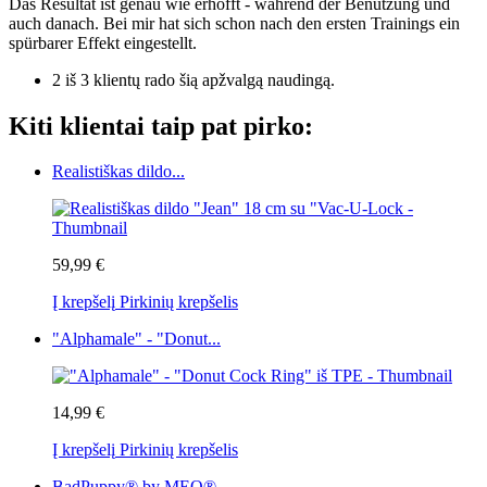
Das Resultat ist genau wie erhofft - während der Benutzung und
auch danach. Bei mir hat sich schon nach den ersten Trainings ein
spürbarer Effekt eingestellt.
2 iš 3 klientų rado šią apžvalgą naudingą.
Kiti klientai taip pat pirko:
Realistiškas dildo...
59,99 €
Į krepšelį
Pirkinių krepšelis
"Alphamale" - "Donut...
14,99 €
Į krepšelį
Pirkinių krepšelis
BadPuppy® by MEO® -...