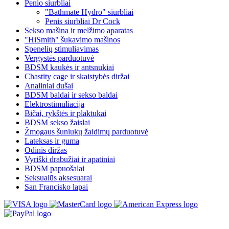
Penio siurbliai
"Bathmate Hydro" siurbliai
Penis siurbliai Dr Cock
Sekso mašina ir melžimo aparatas
"HiSmith" šukavimo mašinos
Spenelių stimuliavimas
Vergystės parduotuvė
BDSM kaukės ir antsnukiai
Chastity cage ir skaistybės diržai
Analiniai dušai
BDSM baldai ir sekso baldai
Elektrostimuliacija
Bičai, rykštės ir plaktukai
BDSM sekso žaislai
Žmogaus šuniukų žaidimų parduotuvė
Lateksas ir guma
Odinis diržas
Vyriški drabužiai ir apatiniai
BDSM papuošalai
Seksualūs aksesuarai
San Francisko lapai