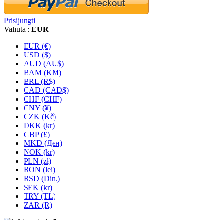
Prisijungti
Valiuta :
EUR
EUR (€)
USD ($)
AUD (AU$)
BAM (KM)
BRL (R$)
CAD (CAD$)
CHF (CHF)
CNY (¥)
CZK (Kč)
DKK (kr)
GBP (£)
MKD (Ден)
NOK (kr)
PLN (zł)
RON (lei)
RSD (Din.)
SEK (kr)
TRY (TL)
ZAR (R)