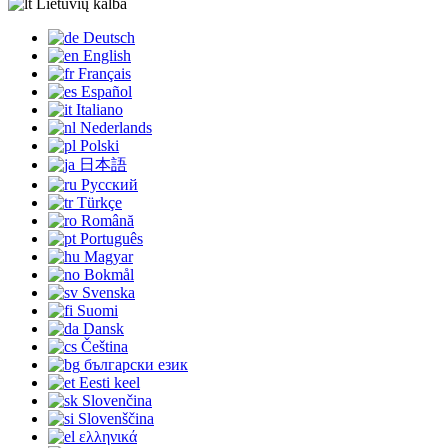
Lietuvių kalba
Deutsch
English
Français
Español
Italiano
Nederlands
Polski
日本語
Русский
Türkçe
Română
Português
Magyar
Bokmål
Svenska
Suomi
Dansk
Čeština
български език
Eesti keel
Slovenčina
Slovenščina
ελληνικά