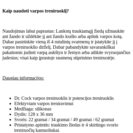
Kaip naudoti varpos treniruoklį?
Naudojimas labai paprastas: Lankstų traukiamąjį žiedą užmaukite
ant žando ir uždėkite jį ant žando krašto arba aplink varpos kotą.
Dabar pasirinkite vieną iš 4 rutulinių svarmenų ir įstatykite jį į
varpos treniruoklio dirželį. Dabar pabandykite savarankiškai
pakaitomis judinti varpą aukštyn ir žemyn arba atlikite svyruojančius
judesius; visai kaip įprastoje raumenų stiprinimo treniruotėje.
Daugiau informacijos:
Dr. Cock varpos treniruoklis ir potencijos treniruoklis
Efektyviam varpos treniravimui
Medžiaga: silikonas
Dydis: 128 x 36 mm
Svoris: 22 gramai / 34 gramai / 49 gramai / 62 gramai
Pristatymo apimtis: traukimo žiedas ir 4 skirtingo svorio
treniruočių kamuoliukai.