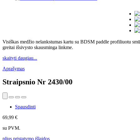
Visiškas medžio nelankstumas kartu su BDSM paddle profiliuotu smūg
greitai išsivysto skausminga linkme.
skaityti daugiau...
Aprašymas
Straipsnio Nr
2430/00
Spausdinti
69,99 €
su PVM.
plius pristatymo išlaidos