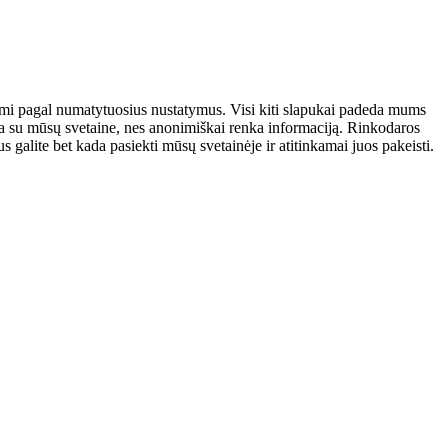
atomi pagal numatytuosius nustatymus. Visi kiti slapukai padeda mums
auja su mūsų svetaine, nes anonimiškai renka informaciją. Rinkodaros
galite bet kada pasiekti mūsų svetainėje ir atitinkamai juos pakeisti.