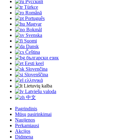
Русский
Türkçe
Română
Português
Magyar
Bokmål
Svenska
Suomi
Dansk
Čeština
български език
Eesti keel
Slovenčina
Slovenščina
ελληνικά
Lietuvių kalba
Latviešu valoda
中文
Pagrindinis
Mūsų pasirinkimai
Naujienos
Perkamiausi
Akcijos
Didmena