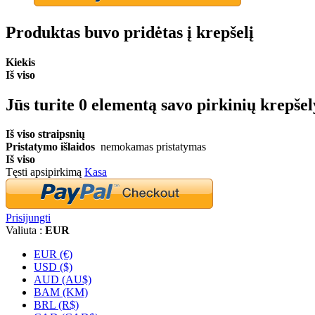
Produktas buvo pridėtas į krepšelį
Kiekis
Iš viso
Jūs turite
0
elementą savo pirkinių krepšel
Iš viso straipsnių
Pristatymo išlaidos
nemokamas pristatymas
Iš viso
Tęsti apsipirkimą
Kasa
Prisijungti
Valiuta :
EUR
EUR (€)
USD ($)
AUD (AU$)
BAM (KM)
BRL (R$)