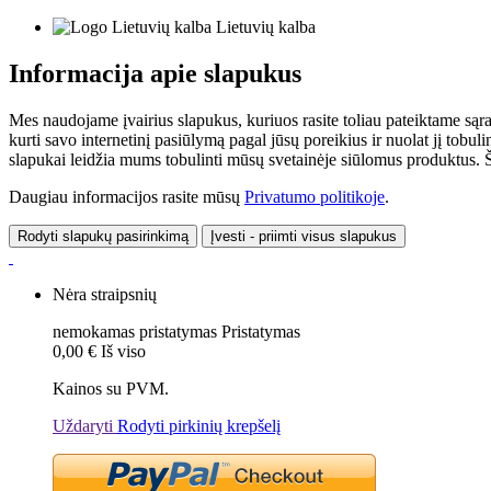
Lietuvių kalba
Informacija apie slapukus
Mes naudojame įvairius slapukus, kuriuos rasite toliau pateiktame sąr
kurti savo internetinį pasiūlymą pagal jūsų poreikius ir nuolat jį tob
slapukai leidžia mums tobulinti mūsų svetainėje siūlomus produktus. Ši
Daugiau informacijos rasite mūsų
Privatumo politikoje
.
Rodyti slapukų pasirinkimą
Įvesti - priimti visus slapukus
Nėra straipsnių
nemokamas pristatymas
Pristatymas
0,00 €
Iš viso
Kainos su PVM.
Uždaryti
Rodyti pirkinių krepšelį