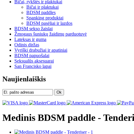
Bičai, rykštės ir plaktukai
Bičai ir plaktukai
BDSM paddles
Spanking produktai
BDSM pasėliai ir lazdos
BDSM sekso žaislai
Žmogaus šuniukų žaidimų parduotuvė
Lateksas ir guma
Odinis diržas
Vyriški drabužiai ir apatiniai
BDSM papuošalai
Seksualūs aksesuarai
San Francisko lapai
Naujienlaiškis
Ok
Medinis BDSM paddle - Tenderi