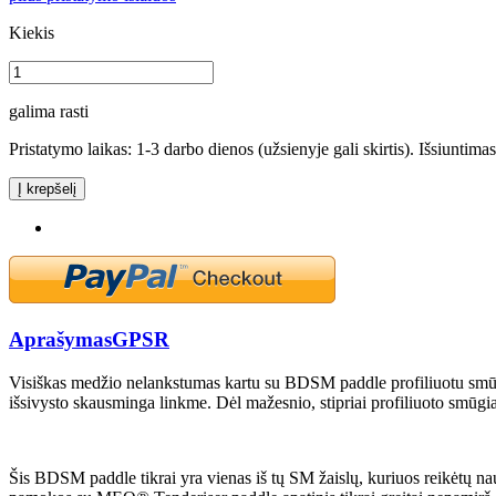
Kiekis
galima rasti
Pristatymo laikas: 1-3 darbo dienos (užsienyje gali skirtis). Išsiuntima
Į krepšelį
Aprašymas
GPSR
Visiškas medžio nelankstumas kartu su BDSM paddle profiliuotu smūg
išsivysto skausminga linkme. Dėl mažesnio, stipriai profiliuoto smūgia
Šis BDSM paddle tikrai yra vienas iš tų SM žaislų, kuriuos reikėtų nau