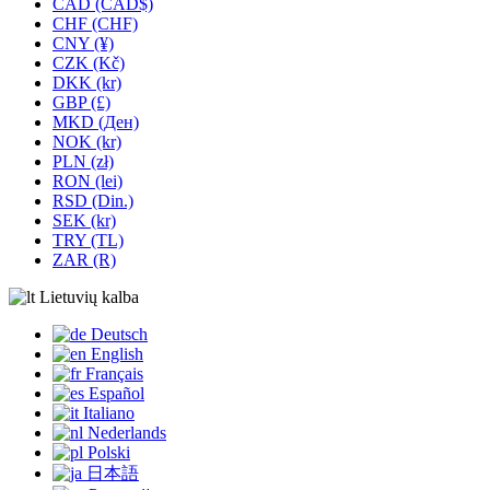
CAD (CAD$)
CHF (CHF)
CNY (¥)
CZK (Kč)
DKK (kr)
GBP (£)
MKD (Ден)
NOK (kr)
PLN (zł)
RON (lei)
RSD (Din.)
SEK (kr)
TRY (TL)
ZAR (R)
Lietuvių kalba
Deutsch
English
Français
Español
Italiano
Nederlands
Polski
日本語