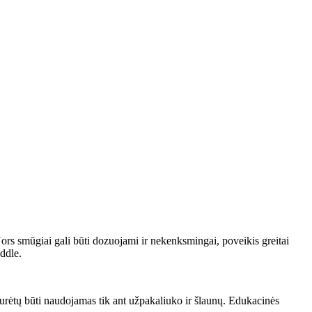
s smūgiai gali būti dozuojami ir nekenksmingai, poveikis greitai
ddle.
 turėtų būti naudojamas tik ant užpakaliuko ir šlaunų. Edukacinės