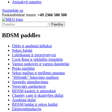
Atsisakyti sutarties
Susisiekite su
Paskambinkite mums:
+49 2366 500 500
Paieška
BDSM paddles
Dildo ir analiniai kištukai
Sekso žaislai
Lubrikantai ir prezervatyvai
Cock Ring ir sėklidžių tempiklis
Varpos rankovės ir varpos dangteliai
Penio siurbliai
Sekso mašina ir melžimo aparatas
"HiSmith" šukavimo mašinos
Spenelių stimuliavimas
Vergystės parduotuvė
BDSM kaukės ir antsnukiai
Chastity cage ir skaistybės diržai
Analiniai dušai
BDSM baldai ir sekso baldai
Elektrostimuliacija