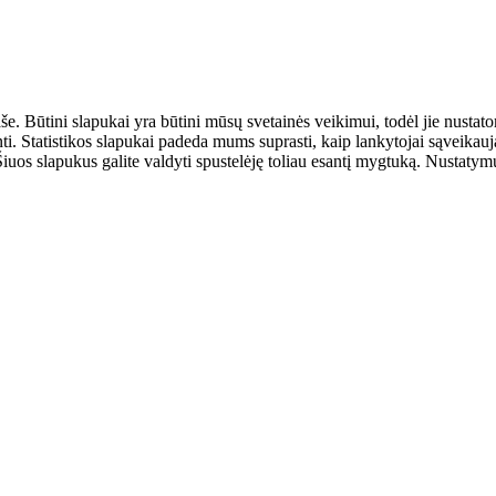
aše. Būtini slapukai yra būtini mūsų svetainės veikimui, todėl jie nust
ulinti. Statistikos slapukai padeda mums suprasti, kaip lankytojai sąveik
uos slapukus galite valdyti spustelėję toliau esantį mygtuką. Nustatymus 