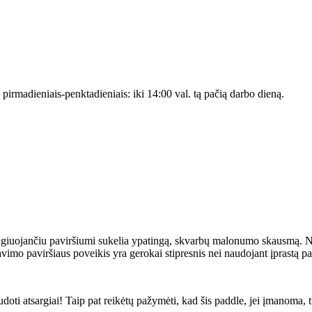
s pirmadieniais-penktadieniais: iki 14:00 val. tą pačią darbo dieną.
iuojančiu paviršiumi sukelia ypatingą, skvarbų malonumo skausmą. Nor
vimo paviršiaus poveikis yra gerokai stipresnis nei naudojant įprastą pa
doti atsargiai! Taip pat reikėtų pažymėti, kad šis paddle, jei įmanoma,