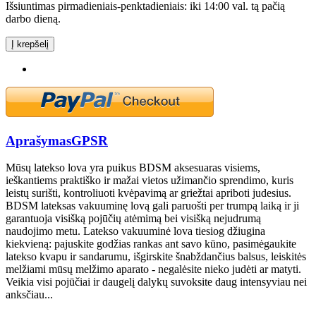
Išsiuntimas pirmadieniais-penktadieniais: iki 14:00 val. tą pačią
darbo dieną.
Į krepšelį
Aprašymas
GPSR
Mūsų latekso lova yra puikus BDSM aksesuaras visiems,
ieškantiems praktiško ir mažai vietos užimančio sprendimo, kuris
leistų surišti, kontroliuoti kvėpavimą ar griežtai apriboti judesius.
BDSM lateksas vakuuminę lovą gali paruošti per trumpą laiką ir ji
garantuoja visišką pojūčių atėmimą bei visišką nejudrumą
naudojimo metu. Latekso vakuuminė lova tiesiog džiugina
kiekvieną: pajuskite godžias rankas ant savo kūno, pasimėgaukite
latekso kvapu ir sandarumu, išgirskite šnabždančius balsus, leiskitės
melžiami mūsų melžimo aparato - negalėsite nieko judėti ar matyti.
Veikia visi pojūčiai ir daugelį dalykų suvoksite daug intensyviau nei
anksčiau...