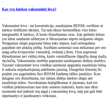
.
Kas yra latekso vakuuminė lova?
.
Vakuuminė lova - tai konstrukcija, naudojama BDSM, surišimo ar
latekso fetišizmo tikslais. Tai tam tikras hermetiškas viso kūno
miegmaišis iš latekso, iš kurio išsiurbiamas oras. Joje gulintis kūnas
yra labai sandariai uždarytas ir fiksuojamas stipriu neigiamu slėgiu.
Neigiamas slėgis paprastai būna toks stiprus, kad nebegalima
pajudinti net atskirų pirštų. Surištam asmeniui oras tiekiamas per oro
angą arba kvėpavimo vamzdelį, vedantį į išorę. Oras paprastai
ištraukiamas per vidinį rėmą, kurio vamzdžiuose išgręžta daug mažų
skylučių. Vakuuminiu siurbliu paprastai naudojamas dulkių siurblys.
Tuomet vakuuminė lova visiškai sandariai apgaubia naudotojo kūną
ir sukuria nepakartojamą ankštumo jausmą. Daugeliui žmonių šis
pojūtis yra pagrindinis šios BDSM žaidimų rūšies jaudulys. Kuo
daugiau oro išsiurbiama, tuo labiau didėja latekso slėgis ant
naudotojo kūno. Suvokiamas bejėgiškumas ir jausmas, kad esi
visiškai priklausomas nuo kito asmens malonės, kuris tam tikru
momentu turi įsileisti orą atgal į vakuuminę lovą, taip pat gali būti
stiprinantys ir jaudinantys veiksniai.