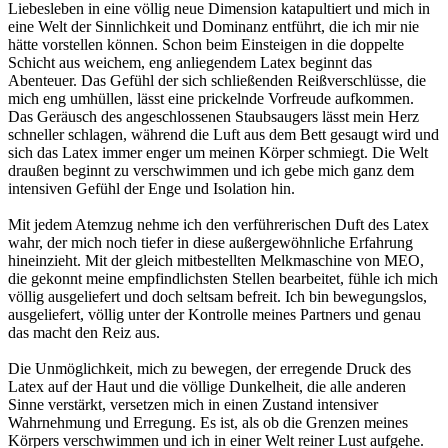
Liebesleben in eine völlig neue Dimension katapultiert und mich in
eine Welt der Sinnlichkeit und Dominanz entführt, die ich mir nie
hätte vorstellen können. Schon beim Einsteigen in die doppelte
Schicht aus weichem, eng anliegendem Latex beginnt das
Abenteuer. Das Gefühl der sich schließenden Reißverschlüsse, die
mich eng umhüllen, lässt eine prickelnde Vorfreude aufkommen.
Das Geräusch des angeschlossenen Staubsaugers lässt mein Herz
schneller schlagen, während die Luft aus dem Bett gesaugt wird und
sich das Latex immer enger um meinen Körper schmiegt. Die Welt
draußen beginnt zu verschwimmen und ich gebe mich ganz dem
intensiven Gefühl der Enge und Isolation hin.
Mit jedem Atemzug nehme ich den verführerischen Duft des Latex
wahr, der mich noch tiefer in diese außergewöhnliche Erfahrung
hineinzieht. Mit der gleich mitbestellten Melkmaschine von MEO,
die gekonnt meine empfindlichsten Stellen bearbeitet, fühle ich mich
völlig ausgeliefert und doch seltsam befreit. Ich bin bewegungslos,
ausgeliefert, völlig unter der Kontrolle meines Partners und genau
das macht den Reiz aus.
Die Unmöglichkeit, mich zu bewegen, der erregende Druck des
Latex auf der Haut und die völlige Dunkelheit, die alle anderen
Sinne verstärkt, versetzen mich in einen Zustand intensiver
Wahrnehmung und Erregung. Es ist, als ob die Grenzen meines
Körpers verschwimmen und ich in einer Welt reiner Lust aufgehe.