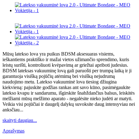
Mūsų latekso lova yra puikus BDSM aksesuaras visiems,
ieškantiems praktiško ir mažai vietos užimančio sprendimo, kuris
leistų surišti, kontroliuoti kvėpavimą ar griežtai apriboti judesius.
BDSM lateksas vakuuminę lovą gali paruošti per trumpą laiką ir ji
garantuoja visišką pojūčių atėmimą bei visišką nejudrumą
naudojimo metu. Latekso vakuuminė lova tiesiog džiugina
kiekvieną: pajuskite godžias rankas ant savo kūno, pasimėgaukite
latekso kvapu ir sandarumu, išgirskite šnabždančius balsus, leiskitės
melžiami mūsų melžimo aparato - negalėsite nieko judėti ar matyti.
Veikia visi pojūčiai ir daugelį dalykų suvoksite daug intensyviau nei
anksčiau...
skaityti daugiau...
Aprašymas