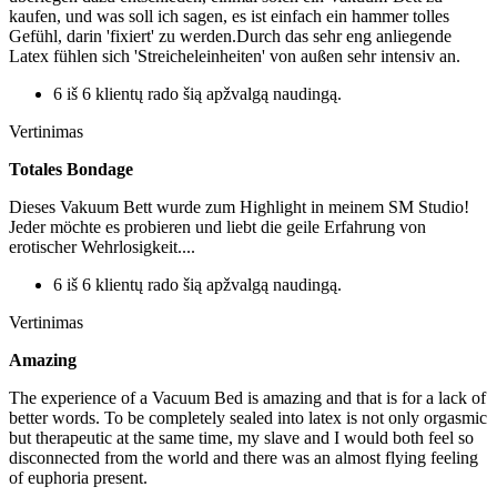
kaufen, und was soll ich sagen, es ist einfach ein hammer tolles
Gefühl, darin 'fixiert' zu werden.Durch das sehr eng anliegende
Latex fühlen sich 'Streicheleinheiten' von außen sehr intensiv an.
6 iš 6 klientų rado šią apžvalgą naudingą.
Vertinimas
Totales Bondage
Dieses Vakuum Bett wurde zum Highlight in meinem SM Studio!
Jeder möchte es probieren und liebt die geile Erfahrung von
erotischer Wehrlosigkeit....
6 iš 6 klientų rado šią apžvalgą naudingą.
Vertinimas
Amazing
The experience of a Vacuum Bed is amazing and that is for a lack of
better words. To be completely sealed into latex is not only orgasmic
but therapeutic at the same time, my slave and I would both feel so
disconnected from the world and there was an almost flying feeling
of euphoria present.