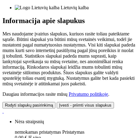
Lietuvių kalba
Informacija apie slapukus
Mes naudojame įvairius slapukus, kuriuos rasite toliau pateiktame
sąraše. Būtini slapukai yra būtini mūsų svetainės veikimui, todėl jie
nustatomi pagal numatytuosius nustatymus. Visi kiti slapukai padeda
mums kurti savo internetinį pasiūlymą pagal jūsų poreikius ir nuolat
jį tobulinti. Statistikos slapukai padeda mums suprasti, kaip
lankytojai sąveikauja su mūsų svetaine, nes anonimiškai renka
informaciją. Rinkodaros slapukai leidžia mums tobulinti mūsų
svetainėje siūlomus produktus. Šiuos slapukus galite valdyti
spustelėję toliau esantį mygtuką. Nustatymus galite bet kada pasiekti
mūsų svetainėje ir atitinkamai juos pakeisti.
Daugiau informacijos rasite mūsų
Privatumo politikoje
.
Rodyti slapukų pasirinkimą
Įvesti - priimti visus slapukus
Nėra straipsnių
nemokamas pristatymas
Pristatymas
0,00 €
Iš viso