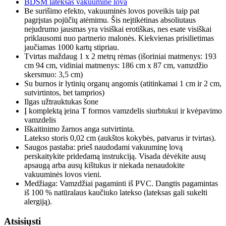
BDSM lateksas vakuuminė lova
Be surišimo efekto, vakuuminės lovos poveikis taip pat
pagrįstas pojūčių atėmimu. Šis neįtikėtinas absoliutaus
nejudrumo jausmas yra visiškai erotiškas, nes esate visiškai
priklausomi nuo partnerio malonės. Kiekvienas prisilietimas
jaučiamas 1000 kartų stipriau.
Tvirtas maždaug 1 x 2 metrų rėmas (išoriniai matmenys: 193
cm 94 cm, vidiniai matmenys: 186 cm x 87 cm, vamzdžio
skersmuo: 3,5 cm)
Su burnos ir lytinių organų angomis (atitinkamai 1 cm ir 2 cm,
sutvirtintos, bet tamprios)
Ilgas užtrauktukas šone
Į komplektą įeina T formos vamzdelis siurbtukui ir kvėpavimo
vamzdelis
Iškaitinimo žarnos anga sutvirtinta.
Latekso storis 0,02 cm (aukštos kokybės, patvarus ir tvirtas).
Saugos pastaba: prieš naudodami vakuuminę lovą
perskaitykite pridedamą instrukciją. Visada dėvėkite ausų
apsaugą arba ausų kištukus ir niekada nenaudokite
vakuuminės lovos vieni.
Medžiaga: Vamzdžiai pagaminti iš PVC. Dangtis pagamintas
iš 100 % natūralaus kaučiuko latekso (lateksas gali sukelti
alergiją).
Atsisiųsti