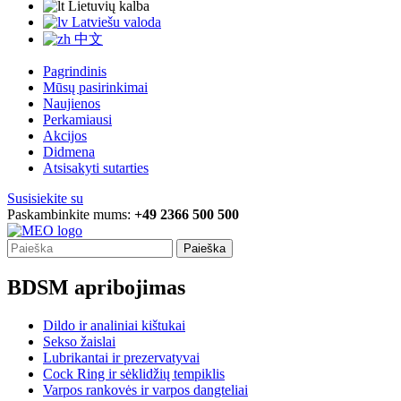
Lietuvių kalba
Latviešu valoda
中文
Pagrindinis
Mūsų pasirinkimai
Naujienos
Perkamiausi
Akcijos
Didmena
Atsisakyti sutarties
Susisiekite su
Paskambinkite mums:
+49 2366 500 500
Paieška
BDSM apribojimas
Dildo ir analiniai kištukai
Sekso žaislai
Lubrikantai ir prezervatyvai
Cock Ring ir sėklidžių tempiklis
Varpos rankovės ir varpos dangteliai