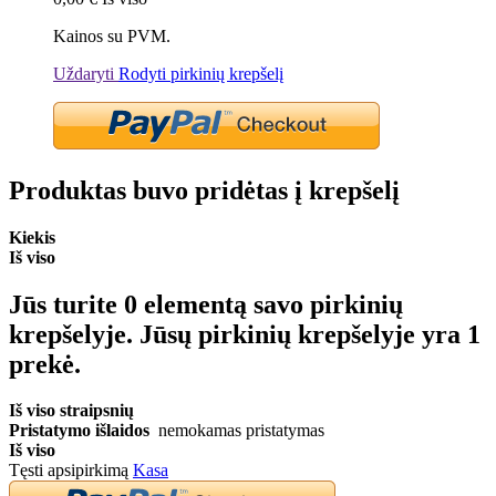
Kainos su PVM.
Uždaryti
Rodyti pirkinių krepšelį
Produktas buvo pridėtas į krepšelį
Kiekis
Iš viso
Jūs turite
0
elementą savo pirkinių
krepšelyje.
Jūsų pirkinių krepšelyje yra 1
prekė.
Iš viso straipsnių
Pristatymo išlaidos
nemokamas pristatymas
Iš viso
Tęsti apsipirkimą
Kasa