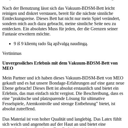
Nach der Benutzung lässt sich das Vakuum-BDSM-Bett leicht
reinigen und diskret verstauen, bereit für die nächste sinnliche
Entdeckungsreise. Dieses Bett hat nicht nur mein Spiel verändert,
sondern mich auch dazu gebracht, meine sinnliche Seite neu zu
entdecken. Ein absolutes Muss für jeden, der die Grenzen seiner
Fantasie erweitern möchte.
9 iš 9 klientų rado šią apžvalgą naudingą.
Vertinimas
Unvergessliches Erlebnis mit dem Vakuum-BDSM-Bett von
MEO
Mein Partner und ich haben dieses Vakuum-BDSM-Bett von MEO
gekauft und es hat unsere Bondage-Erfahrungen auf eine ganz neue
Ebene gebracht! Dieses Bett ist absolut erstaunlich und bietet ein
Erlebnis, das man einfach nicht vergisst. Die Beschreibung, dass es
eine "praktische und platzsparende Lösung für ultimative
Fesselspiele, Atemkontrolle und strenge Entbehrung" bietet, ist
absolut zutreffend.
Das Material ist von hoher Qualität und langlebig. Das Latex fühlt
sich weich und angenehm auf der Haut an und bietet eine