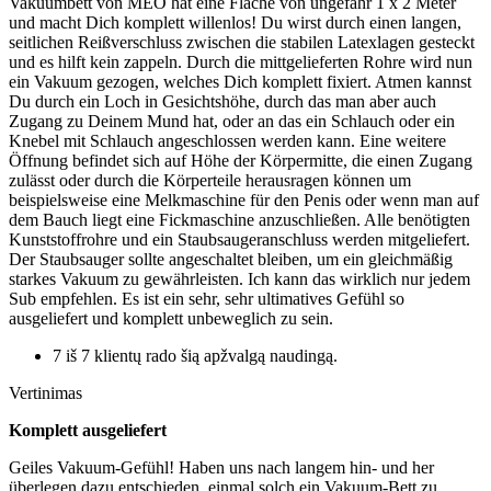
Vakuumbett von MEO hat eine Fläche von ungefähr 1 x 2 Meter
und macht Dich komplett willenlos! Du wirst durch einen langen,
seitlichen Reißverschluss zwischen die stabilen Latexlagen gesteckt
und es hilft kein zappeln. Durch die mittgelieferten Rohre wird nun
ein Vakuum gezogen, welches Dich komplett fixiert. Atmen kannst
Du durch ein Loch in Gesichtshöhe, durch das man aber auch
Zugang zu Deinem Mund hat, oder an das ein Schlauch oder ein
Knebel mit Schlauch angeschlossen werden kann. Eine weitere
Öffnung befindet sich auf Höhe der Körpermitte, die einen Zugang
zulässt oder durch die Körperteile herausragen können um
beispielsweise eine Melkmaschine für den Penis oder wenn man auf
dem Bauch liegt eine Fickmaschine anzuschließen. Alle benötigten
Kunststoffrohre und ein Staubsaugeranschluss werden mitgeliefert.
Der Staubsauger sollte angeschaltet bleiben, um ein gleichmäßig
starkes Vakuum zu gewährleisten. Ich kann das wirklich nur jedem
Sub empfehlen. Es ist ein sehr, sehr ultimatives Gefühl so
ausgeliefert und komplett unbeweglich zu sein.
7 iš 7 klientų rado šią apžvalgą naudingą.
Vertinimas
Komplett ausgeliefert
Geiles Vakuum-Gefühl! Haben uns nach langem hin- und her
überlegen dazu entschieden, einmal solch ein Vakuum-Bett zu