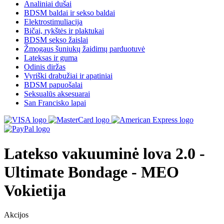
Analiniai dušai
BDSM baldai ir sekso baldai
Elektrostimuliacija
Bičai, rykštės ir plaktukai
BDSM sekso žaislai
Žmogaus šuniukų žaidimų parduotuvė
Lateksas ir guma
Odinis diržas
Vyriški drabužiai ir apatiniai
BDSM papuošalai
Seksualūs aksesuarai
San Francisko lapai
Latekso vakuuminė lova 2.0 -
Ultimate Bondage - MEO
Vokietija
Akcijos