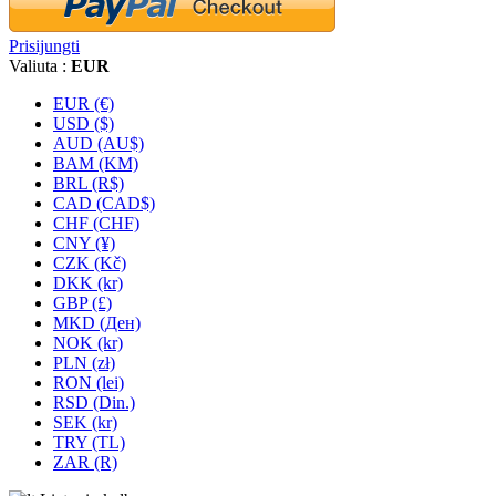
Prisijungti
Valiuta :
EUR
EUR (€)
USD ($)
AUD (AU$)
BAM (KM)
BRL (R$)
CAD (CAD$)
CHF (CHF)
CNY (¥)
CZK (Kč)
DKK (kr)
GBP (£)
MKD (Ден)
NOK (kr)
PLN (zł)
RON (lei)
RSD (Din.)
SEK (kr)
TRY (TL)
ZAR (R)