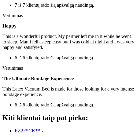
7 iš 7 klientų rado šią apžvalgą naudingą.
Vertinimas
Happy
This is a wonderful product. My partner left me in it while he went
to sleep. Man i fell asleep easy but i was cold at night and i was very
happy and satisfyied.
6 iš 6 klientų rado šią apžvalgą naudingą.
Vertinimas
The Ultimate Bondage Experience
This Latex Vacuum Bed is made for those looking for a very intense
bondage experience.
6 iš 6 klientų rado šią apžvalgą naudingą.
Kiti klientai taip pat pirko:
EZ2F*CK™ -...