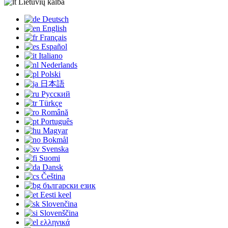
Lietuvių kalba
Deutsch
English
Français
Español
Italiano
Nederlands
Polski
日本語
Русский
Türkçe
Română
Português
Magyar
Bokmål
Svenska
Suomi
Dansk
Čeština
български език
Eesti keel
Slovenčina
Slovenščina
ελληνικά