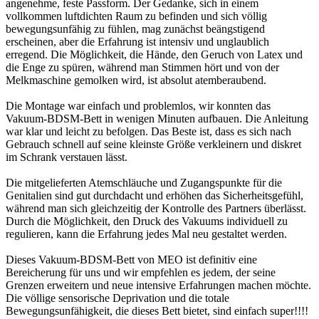
angenehme, feste Passform. Der Gedanke, sich in einem
vollkommen luftdichten Raum zu befinden und sich völlig
bewegungsunfähig zu fühlen, mag zunächst beängstigend
erscheinen, aber die Erfahrung ist intensiv und unglaublich
erregend. Die Möglichkeit, die Hände, den Geruch von Latex und
die Enge zu spüren, während man Stimmen hört und von der
Melkmaschine gemolken wird, ist absolut atemberaubend.
Die Montage war einfach und problemlos, wir konnten das
Vakuum-BDSM-Bett in wenigen Minuten aufbauen. Die Anleitung
war klar und leicht zu befolgen. Das Beste ist, dass es sich nach
Gebrauch schnell auf seine kleinste Größe verkleinern und diskret
im Schrank verstauen lässt.
Die mitgelieferten Atemschläuche und Zugangspunkte für die
Genitalien sind gut durchdacht und erhöhen das Sicherheitsgefühl,
während man sich gleichzeitig der Kontrolle des Partners überlässt.
Durch die Möglichkeit, den Druck des Vakuums individuell zu
regulieren, kann die Erfahrung jedes Mal neu gestaltet werden.
Dieses Vakuum-BDSM-Bett von MEO ist definitiv eine
Bereicherung für uns und wir empfehlen es jedem, der seine
Grenzen erweitern und neue intensive Erfahrungen machen möchte.
Die völlige sensorische Deprivation und die totale
Bewegungsunfähigkeit, die dieses Bett bietet, sind einfach super!!!!