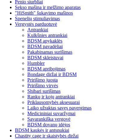
Penio siurbliai
Sekso mašina ir melžimo aparatas
"HiSmith" šukavimo mašinos
Spenelių stimuliavimas
Vergystės parduotuvė
Antrankiai
Kulkšnies antrankiai
BDSM apykaklės
BDSM pavadėliai
Pakabinamas surišimas
BDSM skleistuvai
Humbler
BDSM apribojimas
Bondage diržai ir BDSM
Pririšimo juosta
Pririšimo virvės
Shibari surišimas
Rankų ir kojų antrankiai
Priklausomybės aksesuarai
Laiko užraktas savęs pavergimas
Medicininiai suvaržymai
Savarankiška vergovė
BDSM dovanų idėjos
BDSM kaukės ir antsnukiai
Chastity cage ir skaistybės diržai