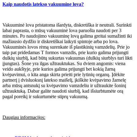
Kaip naudotis latekso vakuumine lova?
Vakuuminė lova pristatoma išardyta, diskretiška ir neutrali. Surinkti
labai paprasta, o mūsų vakuuminė lova paruošta naudoti per 3
minutes. Po naudojimo vakuuminę lovą galima greitai sumažinti iki
mažiausio dydžio ir diskretiškai laikyti spintoje arba po lova.
Vakuuminės lovos rėmą surenkate iš plastikinių vamzdelių. Prie jo
taip pat pridedamas T formos vamzdis, prie kurio galima prijungti
dulkių siurblį, kad būtų sukurtas vakuumas (dulkių siurblys turi likti
įjungtas). Šone yra ilgas užtrauktukas. Su dviem angomis: viena
veido aukštyje, prie kurios galima prijungti bet kokią žarną
kvėpavimui, o kita anga skirta prieiti prie lytinių organų. Įdėkite
partnerį į dvisluoksnį latekso maišelį, įkiškite kvėpavimo žarnelę
arba mūsų antsnukį su kvėpavimo vamzdeliu ir užtraukite šoninį
užtrauktuką. Dabar galite naudoti siurblį, kad išsiurbtumėte orą
pagal poreikį ir sukurtumėte stiprų vakuumą.
Daugiau informacijos: