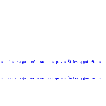
ios juodos arba gundančios raudonos spalvos. Šis kvapą gniaužiantis
ios juodos arba gundančios raudonos spalvos. Šis kvapą gniaužiantis