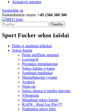
Atsisakyti sutarties
Susisiekite su
Paskambinkite mums:
+49 2366 500 500
Paieška
Sport Fucker sekso žaislai
Dildo ir analiniai kištukai
Sekso žaislai
Penio melžimo aparatai
Lovense®
Prostatos stimuliatoriai
Sekso žaislai vyrams
Analiniai rutuliukai
Masturbatoriai vyrams
Asslock
Strap-on
Sekso slingai ir meilės sūpynės
Vibratoriai
Metaliniai sekso žaislai
RAP® - Real Ass Play™
Natūralios sekso lėlės