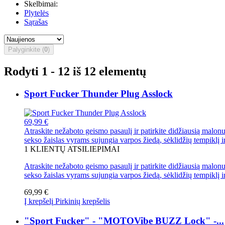
Skelbimai:
Plytelės
Sąrašas
Palyginkite (
0
)
Rodyti 1 - 12 iš 12 elementų
Sport Fucker Thunder Plug Asslock
69,99 €
Atraskite nežaboto geismo pasaulį ir patirkite didžiausią malo
sekso žaislas vyrams sujungia varpos žiedą, sėklidžių tempiklį i
1
KLIENTŲ ATSILIEPIMAI
Atraskite nežaboto geismo pasaulį ir patirkite didžiausią malo
sekso žaislas vyrams sujungia varpos žiedą, sėklidžių tempiklį i
69,99 €
Į krepšelį
Pirkinių krepšelis
"Sport Fucker" - "MOTOVibe BUZZ Lock" -...