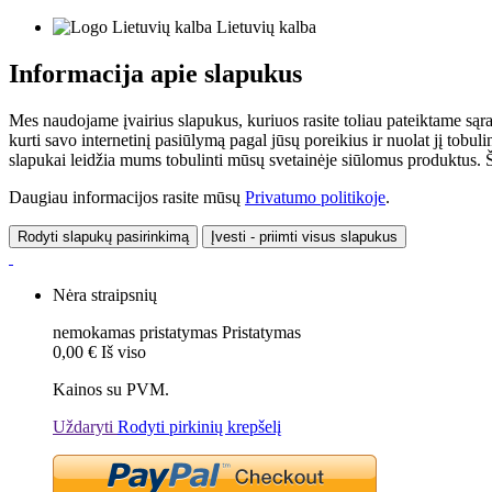
Lietuvių kalba
Informacija apie slapukus
Mes naudojame įvairius slapukus, kuriuos rasite toliau pateiktame sąr
kurti savo internetinį pasiūlymą pagal jūsų poreikius ir nuolat jį tob
slapukai leidžia mums tobulinti mūsų svetainėje siūlomus produktus. Ši
Daugiau informacijos rasite mūsų
Privatumo politikoje
.
Rodyti slapukų pasirinkimą
Įvesti - priimti visus slapukus
Nėra straipsnių
nemokamas pristatymas
Pristatymas
0,00 €
Iš viso
Kainos su PVM.
Uždaryti
Rodyti pirkinių krepšelį