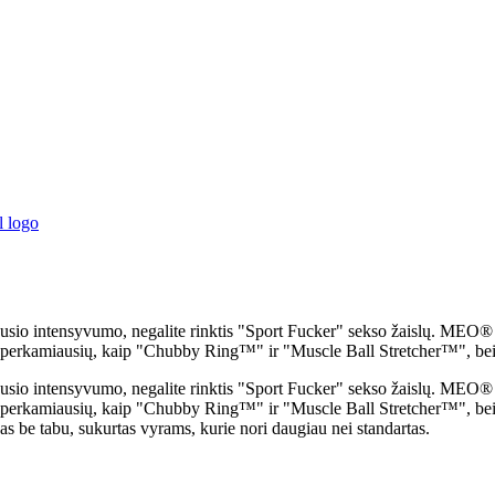
ausio intensyvumo, negalite rinktis "Sport Fucker" sekso žaislų. MEO® i
kamiausių, kaip "Chubby Ring™" ir "Muscle Ball Stretcher™", bei 
ausio intensyvumo, negalite rinktis "Sport Fucker" sekso žaislų. MEO® i
amiausių, kaip "Chubby Ring™" ir "Muscle Ball Stretcher™", bei in
 be tabu, sukurtas vyrams, kurie nori daugiau nei standartas.