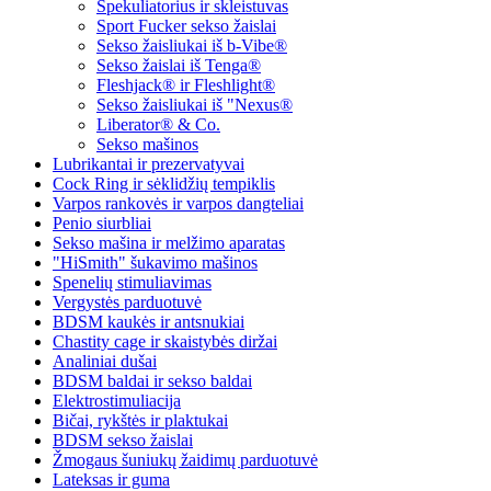
Spekuliatorius ir skleistuvas
Sport Fucker sekso žaislai
Sekso žaisliukai iš b-Vibe®
Sekso žaislai iš Tenga®
Fleshjack® ir Fleshlight®
Sekso žaisliukai iš "Nexus®
Liberator® & Co.
Sekso mašinos
Lubrikantai ir prezervatyvai
Cock Ring ir sėklidžių tempiklis
Varpos rankovės ir varpos dangteliai
Penio siurbliai
Sekso mašina ir melžimo aparatas
"HiSmith" šukavimo mašinos
Spenelių stimuliavimas
Vergystės parduotuvė
BDSM kaukės ir antsnukiai
Chastity cage ir skaistybės diržai
Analiniai dušai
BDSM baldai ir sekso baldai
Elektrostimuliacija
Bičai, rykštės ir plaktukai
BDSM sekso žaislai
Žmogaus šuniukų žaidimų parduotuvė
Lateksas ir guma