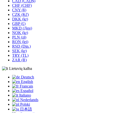
CAD (CAD$)
CHF (CHF)
CNY (¥)
CZK (Kč)
DKK (kr)
GBP (£)
MKD (Ден)
NOK (kr)
PLN (zł)
RON (lei)
RSD (Din.)
SEK (kr)
TRY (TL)
ZAR (R)
Lietuvių kalba
Deutsch
English
Français
Español
Italiano
Nederlands
Polski
日本語