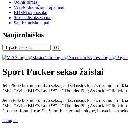
Odinis diržas
Vyriški drabužiai ir apatiniai
BDSM papuošalai
Seksualūs aksesuarai
San Francisko lapai
Naujienlaiškis
Ok
Sport Fucker sekso žaislai
Jei ieškote bekompromisio sekso, aukščiausios klasės dizaino ir didži
"MOTOVibe BUZZ Lock™" ir "Thunder Plug Asslock™" iki tokių per
Jei ieškote bekompromisio sekso, aukščiausios klasės dizaino ir didži
"MOTOVibe BUZZ Lock™" ir "Thunder Plug Asslock™" iki tokių perk
"Locker Room Hose™". Sport Fucker - tai kokybė, inovacijos ir seksas
Daugiau