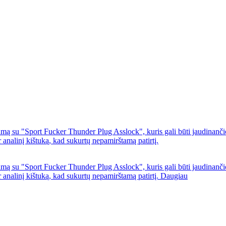
numą su "Sport Fucker Thunder Plug Asslock", kuris gali būti jaudinanč
r analinį kištuką, kad sukurtų nepamirštamą patirtį.
numą su "Sport Fucker Thunder Plug Asslock", kuris gali būti jaudinanč
r analinį kištuką, kad sukurtų nepamirštamą patirtį.
Daugiau