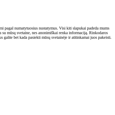
atomi pagal numatytuosius nustatymus. Visi kiti slapukai padeda mums
auja su mūsų svetaine, nes anonimiškai renka informaciją. Rinkodaros
galite bet kada pasiekti mūsų svetainėje ir atitinkamai juos pakeisti.