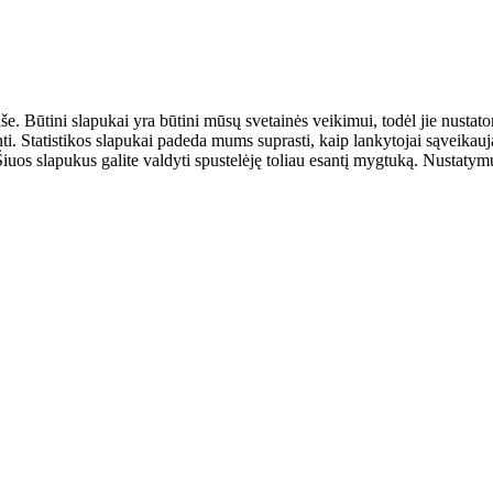
aše. Būtini slapukai yra būtini mūsų svetainės veikimui, todėl jie nust
ulinti. Statistikos slapukai padeda mums suprasti, kaip lankytojai sąveik
uos slapukus galite valdyti spustelėję toliau esantį mygtuką. Nustatymus 