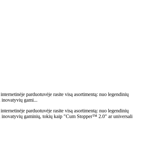
nternetinėje parduotuvėje rasite visą asortimentą: nuo legendinių
inovatyvių gami...
nternetinėje parduotuvėje rasite visą asortimentą: nuo legendinių
ovatyvių gaminių, tokių kaip "Cum Stopper™ 2.0" ar universali