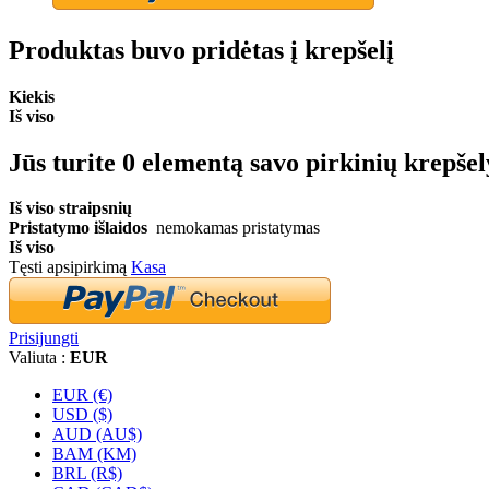
Produktas buvo pridėtas į krepšelį
Kiekis
Iš viso
Jūs turite
0
elementą savo pirkinių krepšel
Iš viso straipsnių
Pristatymo išlaidos
nemokamas pristatymas
Iš viso
Tęsti apsipirkimą
Kasa
Prisijungti
Valiuta :
EUR
EUR (€)
USD ($)
AUD (AU$)
BAM (KM)
BRL (R$)