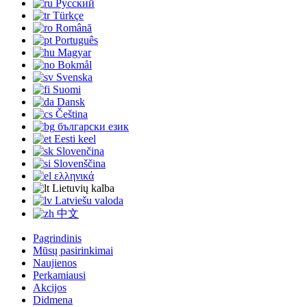
Русский
Türkçe
Română
Português
Magyar
Bokmål
Svenska
Suomi
Dansk
Čeština
български език
Eesti keel
Slovenčina
Slovenščina
ελληνικά
Lietuvių kalba
Latviešu valoda
中文
Pagrindinis
Mūsų pasirinkimai
Naujienos
Perkamiausi
Akcijos
Didmena