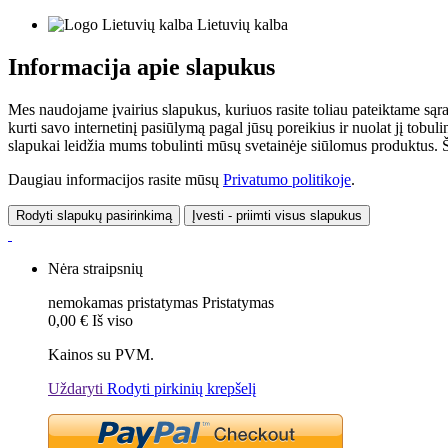
Lietuvių kalba
Informacija apie slapukus
Mes naudojame įvairius slapukus, kuriuos rasite toliau pateiktame sąr
kurti savo internetinį pasiūlymą pagal jūsų poreikius ir nuolat jį tob
slapukai leidžia mums tobulinti mūsų svetainėje siūlomus produktus. Ši
Daugiau informacijos rasite mūsų
Privatumo politikoje
.
Rodyti slapukų pasirinkimą
Įvesti - priimti visus slapukus
Nėra straipsnių
nemokamas pristatymas
Pristatymas
0,00 €
Iš viso
Kainos su PVM.
Uždaryti
Rodyti pirkinių krepšelį