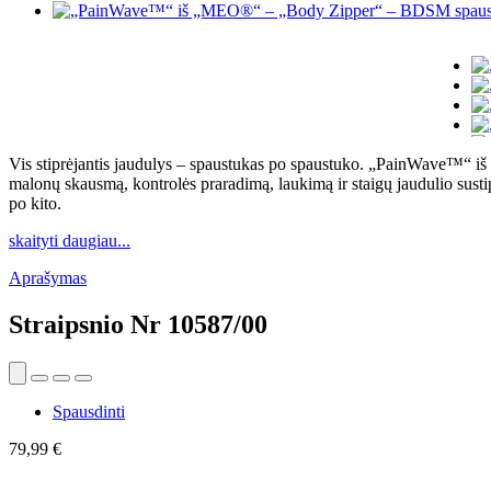
Vis stiprėjantis jaudulys – spaustukas po spaustuko. „PainWave™“ iš 
malonų skausmą, kontrolės praradimą, laukimą ir staigų jaudulio susti
po kito.
skaityti daugiau...
Aprašymas
Straipsnio Nr
10587/00
Spausdinti
79,99 €