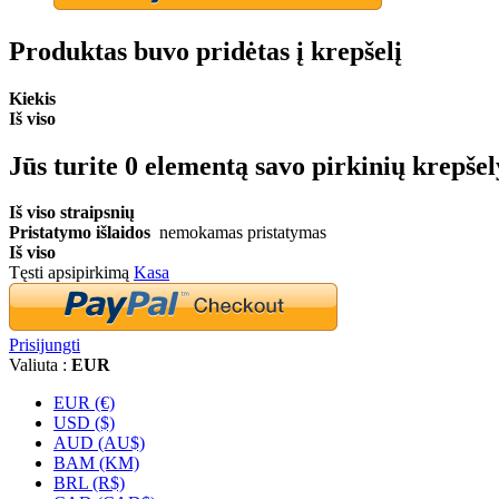
Produktas buvo pridėtas į krepšelį
Kiekis
Iš viso
Jūs turite
0
elementą savo pirkinių krepšel
Iš viso straipsnių
Pristatymo išlaidos
nemokamas pristatymas
Iš viso
Tęsti apsipirkimą
Kasa
Prisijungti
Valiuta :
EUR
EUR (€)
USD ($)
AUD (AU$)
BAM (KM)
BRL (R$)