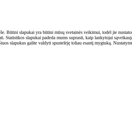
aše. Būtini slapukai yra būtini mūsų svetainės veikimui, todėl jie nust
ulinti. Statistikos slapukai padeda mums suprasti, kaip lankytojai sąveik
uos slapukus galite valdyti spustelėję toliau esantį mygtuką. Nustatymus 