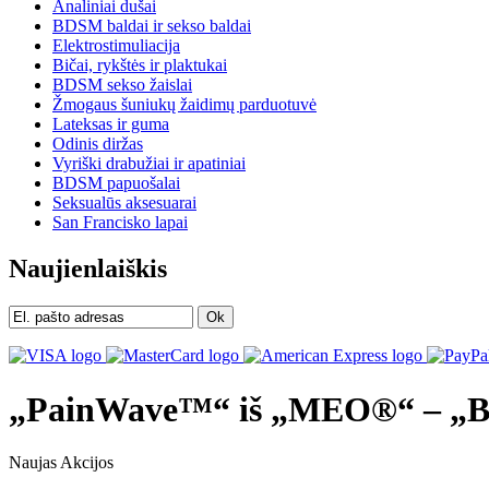
Analiniai dušai
BDSM baldai ir sekso baldai
Elektrostimuliacija
Bičai, rykštės ir plaktukai
BDSM sekso žaislai
Žmogaus šuniukų žaidimų parduotuvė
Lateksas ir guma
Odinis diržas
Vyriški drabužiai ir apatiniai
BDSM papuošalai
Seksualūs aksesuarai
San Francisko lapai
Naujienlaiškis
Ok
„PainWave™“ iš „MEO®“ – „Bo
Naujas
Akcijos