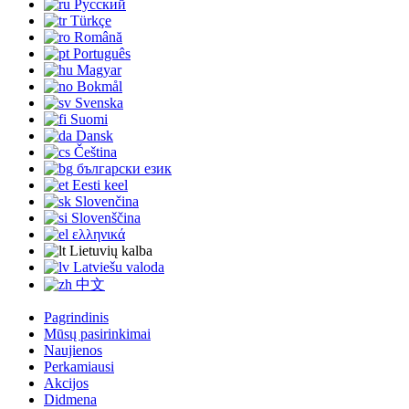
Русский
Türkçe
Română
Português
Magyar
Bokmål
Svenska
Suomi
Dansk
Čeština
български език
Eesti keel
Slovenčina
Slovenščina
ελληνικά
Lietuvių kalba
Latviešu valoda
中文
Pagrindinis
Mūsų pasirinkimai
Naujienos
Perkamiausi
Akcijos
Didmena