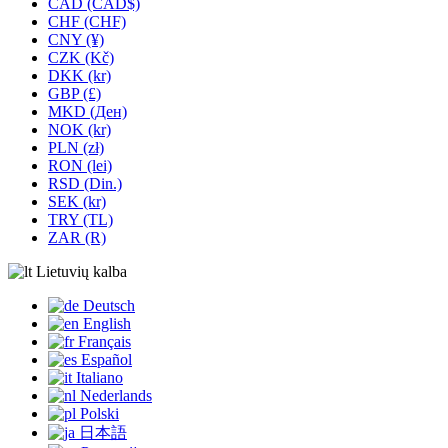
CAD (CAD$)
CHF (CHF)
CNY (¥)
CZK (Kč)
DKK (kr)
GBP (£)
MKD (Ден)
NOK (kr)
PLN (zł)
RON (lei)
RSD (Din.)
SEK (kr)
TRY (TL)
ZAR (R)
Lietuvių kalba
Deutsch
English
Français
Español
Italiano
Nederlands
Polski
日本語