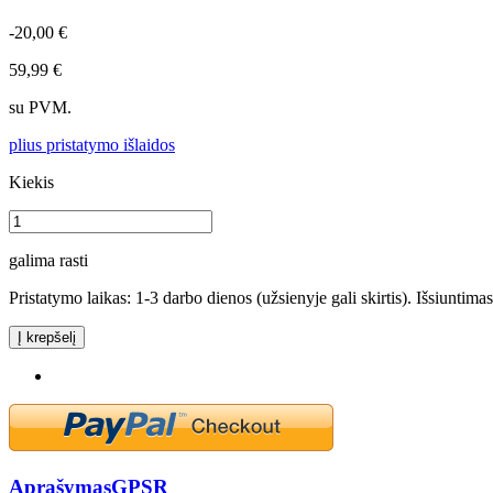
-20,00 €
59,99 €
su PVM.
plius pristatymo išlaidos
Kiekis
galima rasti
Pristatymo laikas: 1-3 darbo dienos (užsienyje gali skirtis). Išsiuntima
Į krepšelį
Aprašymas
GPSR