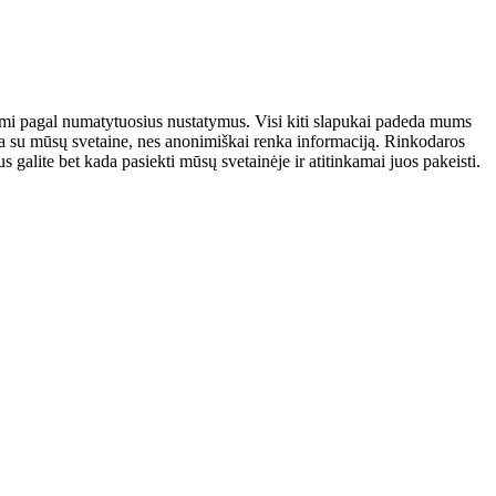
atomi pagal numatytuosius nustatymus. Visi kiti slapukai padeda mums
auja su mūsų svetaine, nes anonimiškai renka informaciją. Rinkodaros
galite bet kada pasiekti mūsų svetainėje ir atitinkamai juos pakeisti.