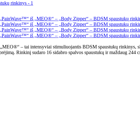
„MEO®“ – tai intensyviai stimuliuojantis BDSM spaustukų rinkinys, ski
prėjimą. Rinkinį sudaro 16 sidabro spalvos spaustukų ir maždaug 244 cm 