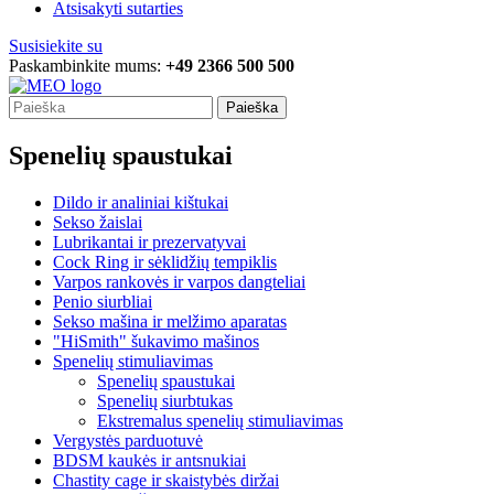
Atsisakyti sutarties
Susisiekite su
Paskambinkite mums:
+49 2366 500 500
Paieška
Spenelių spaustukai
Dildo ir analiniai kištukai
Sekso žaislai
Lubrikantai ir prezervatyvai
Cock Ring ir sėklidžių tempiklis
Varpos rankovės ir varpos dangteliai
Penio siurbliai
Sekso mašina ir melžimo aparatas
"HiSmith" šukavimo mašinos
Spenelių stimuliavimas
Spenelių spaustukai
Spenelių siurbtukas
Ekstremalus spenelių stimuliavimas
Vergystės parduotuvė
BDSM kaukės ir antsnukiai
Chastity cage ir skaistybės diržai