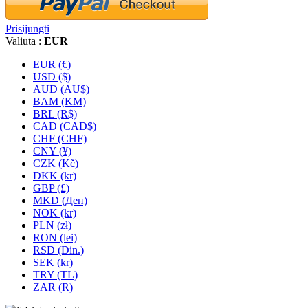
Prisijungti
Valiuta :
EUR
EUR (€)
USD ($)
AUD (AU$)
BAM (KM)
BRL (R$)
CAD (CAD$)
CHF (CHF)
CNY (¥)
CZK (Kč)
DKK (kr)
GBP (£)
MKD (Ден)
NOK (kr)
PLN (zł)
RON (lei)
RSD (Din.)
SEK (kr)
TRY (TL)
ZAR (R)