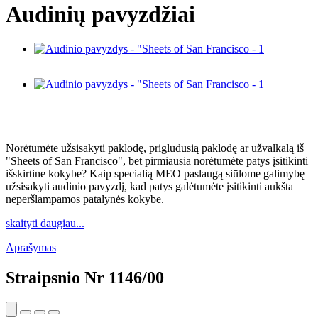
Audinių pavyzdžiai
Norėtumėte užsisakyti paklodę, prigludusią paklodę ar užvalkalą iš
"Sheets of San Francisco", bet pirmiausia norėtumėte patys įsitikinti
išskirtine kokybe? Kaip specialią MEO paslaugą siūlome galimybę
užsisakyti audinio pavyzdį, kad patys galėtumėte įsitikinti aukšta
neperšlampamos patalynės kokybe.
skaityti daugiau...
Aprašymas
Straipsnio Nr
1146/00