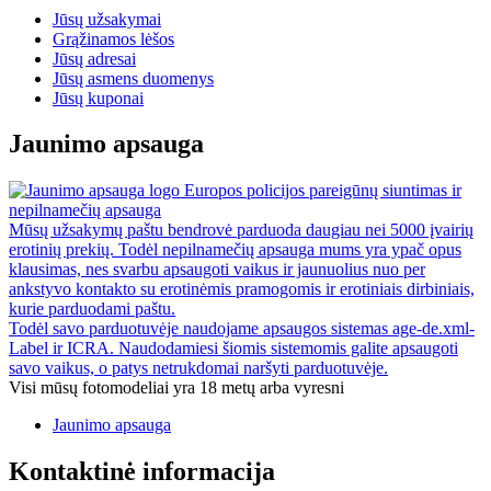
Jūsų užsakymai
Grąžinamos lėšos
Jūsų adresai
Jūsų asmens duomenys
Jūsų kuponai
Jaunimo apsauga
Europos policijos pareigūnų siuntimas ir
nepilnamečių apsauga
Mūsų užsakymų paštu bendrovė parduoda daugiau nei 5000 įvairių
erotinių prekių. Todėl nepilnamečių apsauga mums yra ypač opus
klausimas, nes svarbu apsaugoti vaikus ir jaunuolius nuo per
ankstyvo kontakto su erotinėmis pramogomis ir erotiniais dirbiniais,
kurie parduodami paštu.
Todėl savo parduotuvėje naudojame apsaugos sistemas age-de.xml-
Label ir ICRA. Naudodamiesi šiomis sistemomis galite apsaugoti
savo vaikus, o patys netrukdomai naršyti parduotuvėje.
Visi mūsų fotomodeliai yra 18 metų arba vyresni
Jaunimo apsauga
Kontaktinė informacija