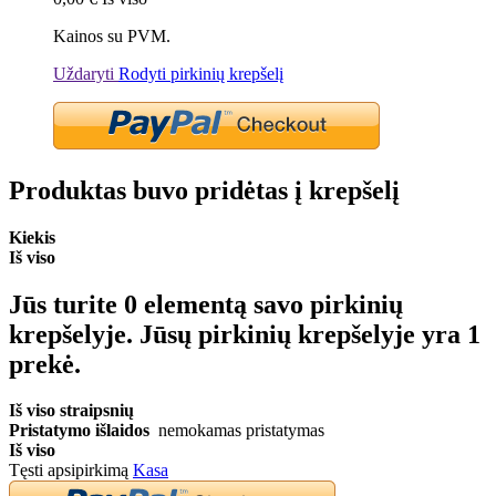
Kainos su PVM.
Uždaryti
Rodyti pirkinių krepšelį
Produktas buvo pridėtas į krepšelį
Kiekis
Iš viso
Jūs turite
0
elementą savo pirkinių
krepšelyje.
Jūsų pirkinių krepšelyje yra 1
prekė.
Iš viso straipsnių
Pristatymo išlaidos
nemokamas pristatymas
Iš viso
Tęsti apsipirkimą
Kasa