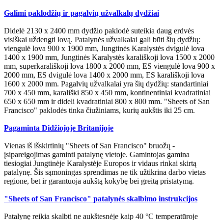
Galimi paklodžių ir pagalvių užvalkalų dydžiai
Didelė 2130 x 2400 mm dydžio paklodė suteikia daug erdvės
visiškai uždengti lovą. Patalynės užvalkalai gali būti šių dydžių:
viengulė lova 900 x 1900 mm, Jungtinės Karalystės dvigulė lova
1400 x 1900 mm, Jungtinės Karalystės karališkoji lova 1500 x 2000
mm, superkarališkoji lova 1800 x 2000 mm, ES viengulė lova 900 x
2000 mm, ES dvigulė lova 1400 x 2000 mm, ES karališkoji lova
1600 x 2000 mm. Pagalvių užvalkalai yra šių dydžių: standartiniai
700 x 450 mm, karališki 850 x 450 mm, kontinentiniai kvadratiniai
650 x 650 mm ir dideli kvadratiniai 800 x 800 mm. "Sheets of San
Francisco" paklodės tinka čiužiniams, kurių aukštis iki 25 cm.
Pagaminta Didžiojoje Britanijoje
Vienas iš išskirtinių "Sheets of San Francisco" bruožų -
įsipareigojimas gaminti patalynę vietoje. Gamintojas gamina
tiesiogiai Jungtinėje Karalystėje Europos ir vidaus rinkai skirtą
patalynę. Šis sąmoningas sprendimas ne tik užtikrina darbo vietas
regione, bet ir garantuoja aukštą kokybę bei greitą pristatymą.
"Sheets of San Francisco" patalynės skalbimo instrukcijos
Patalynę reikia skalbti ne aukštesnėje kaip 40 °C temperatūroje