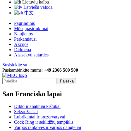
Lietuvių kalba
Latviešu valoda
中文
Pagrindinis
Mūsų pasirinkimai
Naujienos
Perkamiausi
Akcijos
Didmena
Atsisakyti sutarties
Susisiekite su
Paskambinkite mums:
+49 2366 500 500
Paieška
San Francisko lapai
Dildo ir analiniai kištukai
Sekso žaislai
Lubrikantai ir prezervatyvai
Cock Ring ir sėklidžių tempiklis
Varpos rankovės ir varpos dangteliai