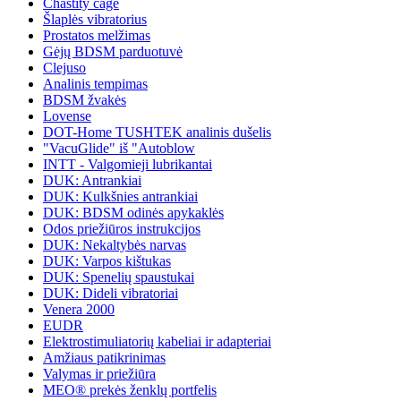
Chastity cage
Šlaplės vibratorius
Prostatos melžimas
Gėjų BDSM parduotuvė
Clejuso
Analinis tempimas
BDSM žvakės
Lovense
DOT-Home TUSHTEK analinis dušelis
"VacuGlide" iš "Autoblow
INTT - Valgomieji lubrikantai
DUK: Antrankiai
DUK: Kulkšnies antrankiai
DUK: BDSM odinės apykaklės
Odos priežiūros instrukcijos
DUK: Nekaltybės narvas
DUK: Varpos kištukas
DUK: Spenelių spaustukai
DUK: Dideli vibratoriai
Venera 2000
EUDR
Elektrostimuliatorių kabeliai ir adapteriai
Amžiaus patikrinimas
Valymas ir priežiūra
MEO® prekės ženklų portfelis