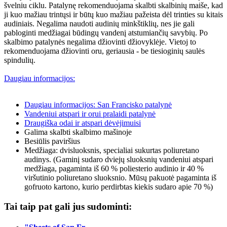
švelniu ciklu. Patalynę rekomenduojama skalbti skalbinių maiše, kad
ji kuo mažiau trintųsi ir būtų kuo mažiau pažeista dėl trinties su kitais
audiniais. Negalima naudoti audinių minkštiklių, nes jie gali
pabloginti medžiagai būdingų vandenį atstumiančių savybių. Po
skalbimo patalynės negalima džiovinti džiovyklėje. Vietoj to
rekomenduojama džiovinti oru, geriausia - be tiesioginių saulės
spindulių.
Daugiau informacijos:
Daugiau informacijos: San Francisko patalynė
Vandeniui atspari ir orui pralaidi patalynė
Draugiška odai ir atspari dėvėjimuisi
Galima skalbti skalbimo mašinoje
Besiūlis paviršius
Medžiaga: dvisluoksnis, specialiai sukurtas poliuretano
audinys. (Gaminį sudaro dviejų sluoksnių vandeniui atspari
medžiaga, pagaminta iš 60 % poliesterio audinio ir 40 %
viršutinio poliuretano sluoksnio. Mūsų pakuotė pagaminta iš
gofruoto kartono, kurio perdirbtas kiekis sudaro apie 70 %)
Tai taip pat gali jus sudominti: