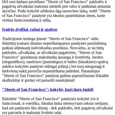
Dėl orui laidaus paviršiaus "Sheets of San Francisco" paklodės ir
pagalvių užvalkalai maloniai minkšti prie odos ir patikimai atstumia
skysčius. Puiki kokybė užtikrina ilgą tarnavimo laiką, todėl "Sheets
of San Francisco" patalynė yra idealus pasirinkimas tiems, kurie
vertina funkcionalumą ir stilių.
Įvairūs dydžiai, raštai ir spalvos
Tradicijomis turtinga įmonė "Sheets of San Francisco" siūlo
išskirtinį įvairaus dizaino neperšlampamos patalynės pasirinkimą,
puikiai atitinkantį individualius poreikius. Nesvarbu, ar tai būtų
paklodės, užvalkalai, ar užvalkalai pagalvėms, "Sheets of San
Francisco" garantuoja maksimalią apsaugą ir komfortą. Juodos
(elegantiškos), raudonos (jausmingos) ir baltos (klasikinės) spalvų
aukštos kokybės patalynė stilingai įsilieja į bet kurį miegamąjį ir
kiekvieną naktį paverčia nepamirštama patirtimi. Panaudojus
"Sheets of San Francisco" patalynę galima paprasčiausiai išskalbti
skalbyklėje ir greitai vėl paruošti naudojimui!
"Sheets of San Francisco": kokybė, kuri daro įspūdį
Išskirtinė "Sheets of San Francisco" patalynės kokybė yra ir
funkcionali, ir estetiška. Idealiai tinka intensyviam seksui nebijant,
kad ant patalynės liks dėmių - tiek paklodės, tiek pagalvių užvalkalai
yra patvarūs ir maloniai švelnūs odai.