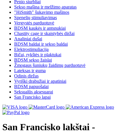
Penio siurbliai
Sekso mašina ir melžimo aparatas
"HiSmith" šukavimo mašinos
Spenelių stimuliavimas
Vergystės parduotuvė
BDSM kaukės ir antsnukiai
Chastity cage ir skaistybės diržai
Analiniai dušai
BDSM baldai ir sekso baldai
Elektrostimuliacija
Bičai, rykštės ir plaktukai
BDSM sekso žaislai
Žmogaus šuniukų žaidimų parduotuvė
Lateksas ir guma
Odinis diržas
Vyriški drabužiai ir apatiniai
BDSM papuošalai
Seksualūs aksesuarai
San Francisko lapai
San Francisko lakštai -