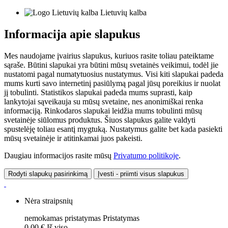
Lietuvių kalba
Informacija apie slapukus
Mes naudojame įvairius slapukus, kuriuos rasite toliau pateiktame
sąraše. Būtini slapukai yra būtini mūsų svetainės veikimui, todėl jie
nustatomi pagal numatytuosius nustatymus. Visi kiti slapukai padeda
mums kurti savo internetinį pasiūlymą pagal jūsų poreikius ir nuolat
jį tobulinti. Statistikos slapukai padeda mums suprasti, kaip
lankytojai sąveikauja su mūsų svetaine, nes anonimiškai renka
informaciją. Rinkodaros slapukai leidžia mums tobulinti mūsų
svetainėje siūlomus produktus. Šiuos slapukus galite valdyti
spustelėję toliau esantį mygtuką. Nustatymus galite bet kada pasiekti
mūsų svetainėje ir atitinkamai juos pakeisti.
Daugiau informacijos rasite mūsų
Privatumo politikoje
.
Rodyti slapukų pasirinkimą
Įvesti - priimti visus slapukus
Nėra straipsnių
nemokamas pristatymas
Pristatymas
0,00 €
Iš viso