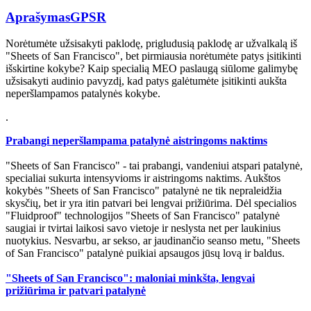
Aprašymas
GPSR
Norėtumėte užsisakyti paklodę, prigludusią paklodę ar užvalkalą iš
"Sheets of San Francisco", bet pirmiausia norėtumėte patys įsitikinti
išskirtine kokybe? Kaip specialią MEO paslaugą siūlome galimybę
užsisakyti audinio pavyzdį, kad patys galėtumėte įsitikinti aukšta
neperšlampamos patalynės kokybe.
.
Prabangi neperšlampama patalynė aistringoms naktims
"Sheets of San Francisco" - tai prabangi, vandeniui atspari patalynė,
specialiai sukurta intensyvioms ir aistringoms naktims. Aukštos
kokybės "Sheets of San Francisco" patalynė ne tik nepraleidžia
skysčių, bet ir yra itin patvari bei lengvai prižiūrima. Dėl specialios
"Fluidproof" technologijos "Sheets of San Francisco" patalynė
saugiai ir tvirtai laikosi savo vietoje ir neslysta net per laukinius
nuotykius. Nesvarbu, ar sekso, ar jaudinančio seanso metu, "Sheets
of San Francisco" patalynė puikiai apsaugos jūsų lovą ir baldus.
"Sheets of San Francisco": maloniai minkšta, lengvai
prižiūrima ir patvari patalynė