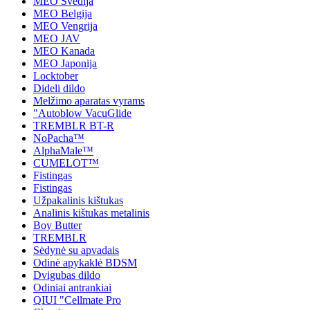
MEO Švedija
MEO Belgija
MEO Vengrija
MEO JAV
MEO Kanada
MEO Japonija
Locktober
Dideli dildo
Melžimo aparatas vyrams
"Autoblow VacuGlide
TREMBLR BT-R
NoPacha™
AlphaMale™
CUMELOT™
Fistingas
Fistingas
Užpakalinis kištukas
Analinis kištukas metalinis
Boy Butter
TREMBLR
Sėdynė su apvadais
Odinė apykaklė BDSM
Dvigubas dildo
Odiniai antrankiai
QIUI "Cellmate Pro