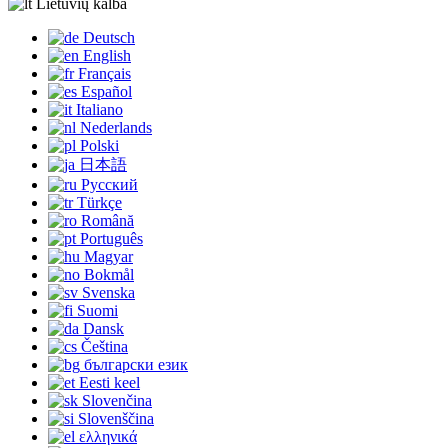
Lietuvių kalba
Deutsch
English
Français
Español
Italiano
Nederlands
Polski
日本語
Русский
Türkçe
Română
Português
Magyar
Bokmål
Svenska
Suomi
Dansk
Čeština
български език
Eesti keel
Slovenčina
Slovenščina
ελληνικά