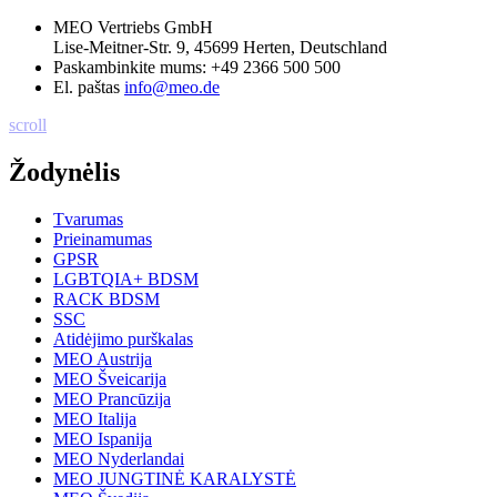
MEO Vertriebs GmbH
Lise-Meitner-Str. 9, 45699 Herten, Deutschland
Paskambinkite mums:
+49 2366 500 500
El. paštas
info@meo.de
scroll
Žodynėlis
Tvarumas
Prieinamumas
GPSR
LGBTQIA+ BDSM
RACK BDSM
SSC
Atidėjimo purškalas
MEO Austrija
MEO Šveicarija
MEO Prancūzija
MEO Italija
MEO Ispanija
MEO Nyderlandai
MEO JUNGTINĖ KARALYSTĖ