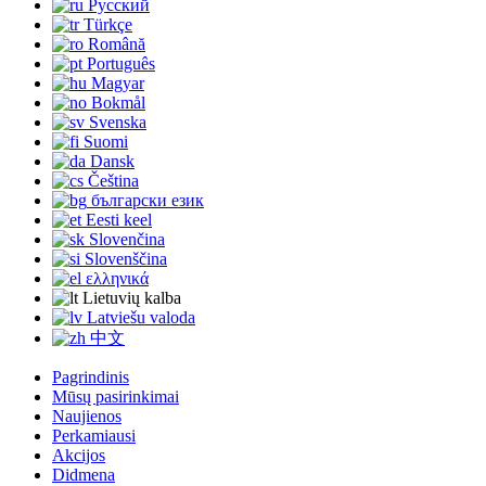
Русский
Türkçe
Română
Português
Magyar
Bokmål
Svenska
Suomi
Dansk
Čeština
български език
Eesti keel
Slovenčina
Slovenščina
ελληνικά
Lietuvių kalba
Latviešu valoda
中文
Pagrindinis
Mūsų pasirinkimai
Naujienos
Perkamiausi
Akcijos
Didmena