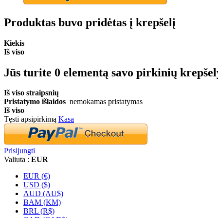
Produktas buvo pridėtas į krepšelį
Kiekis
Iš viso
Jūs turite
0
elementą savo pirkinių krepšel
Iš viso straipsnių
Pristatymo išlaidos
nemokamas pristatymas
Iš viso
Tęsti apsipirkimą
Kasa
Prisijungti
Valiuta :
EUR
EUR (€)
USD ($)
AUD (AU$)
BAM (KM)
BRL (R$)