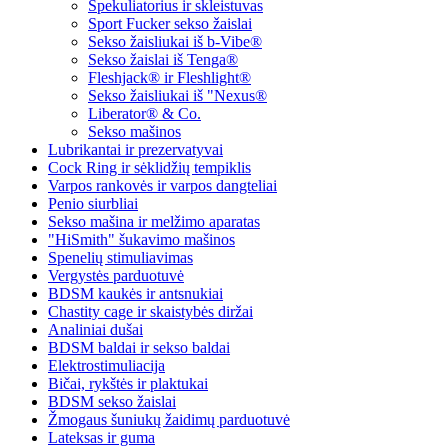
Spekuliatorius ir skleistuvas
Sport Fucker sekso žaislai
Sekso žaisliukai iš b-Vibe®
Sekso žaislai iš Tenga®
Fleshjack® ir Fleshlight®
Sekso žaisliukai iš "Nexus®
Liberator® & Co.
Sekso mašinos
Lubrikantai ir prezervatyvai
Cock Ring ir sėklidžių tempiklis
Varpos rankovės ir varpos dangteliai
Penio siurbliai
Sekso mašina ir melžimo aparatas
"HiSmith" šukavimo mašinos
Spenelių stimuliavimas
Vergystės parduotuvė
BDSM kaukės ir antsnukiai
Chastity cage ir skaistybės diržai
Analiniai dušai
BDSM baldai ir sekso baldai
Elektrostimuliacija
Bičai, rykštės ir plaktukai
BDSM sekso žaislai
Žmogaus šuniukų žaidimų parduotuvė
Lateksas ir guma