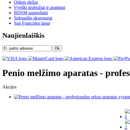
Odinis diržas
Vyriški drabužiai ir apatiniai
BDSM papuošalai
Seksualūs aksesuarai
San Francisko lapai
Naujienlaiškis
Ok
Penio melžimo aparatas - profe
Akcijos