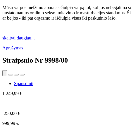
Mūsų varpos melžimo aparatas čiulpia varpą tol, kol jos nebegalima su
nustato naujus oralinio sekso imitavimo ir masturbacijos standartus.
ar be jos - iki pat orgazmo ir iščiulpia visus iki paskutinio lašo.
skaityti daugiau...
Aprašymas
Straipsnio Nr
9998/00
Spausdinti
1 249,99 €
-250,00 €
999,99 €