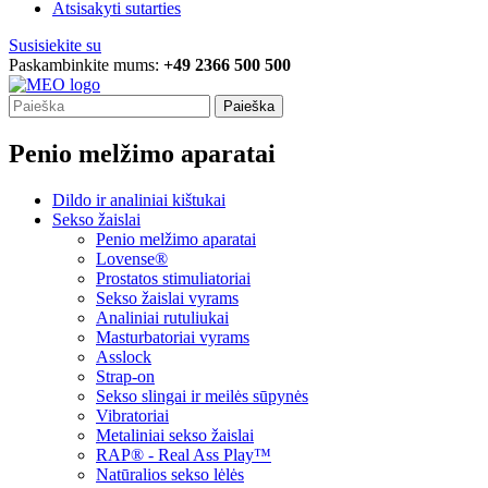
Atsisakyti sutarties
Susisiekite su
Paskambinkite mums:
+49 2366 500 500
Paieška
Penio melžimo aparatai
Dildo ir analiniai kištukai
Sekso žaislai
Penio melžimo aparatai
Lovense®
Prostatos stimuliatoriai
Sekso žaislai vyrams
Analiniai rutuliukai
Masturbatoriai vyrams
Asslock
Strap-on
Sekso slingai ir meilės sūpynės
Vibratoriai
Metaliniai sekso žaislai
RAP® - Real Ass Play™
Natūralios sekso lėlės