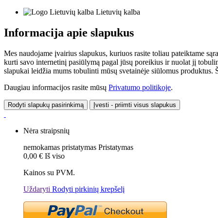
Lietuvių kalba
Informacija apie slapukus
Mes naudojame įvairius slapukus, kuriuos rasite toliau pateiktame sąr
kurti savo internetinį pasiūlymą pagal jūsų poreikius ir nuolat jį tob
slapukai leidžia mums tobulinti mūsų svetainėje siūlomus produktus. Ši
Daugiau informacijos rasite mūsų
Privatumo politikoje
.
Rodyti slapukų pasirinkimą
Įvesti - priimti visus slapukus
Nėra straipsnių
nemokamas pristatymas
Pristatymas
0,00 €
Iš viso
Kainos su PVM.
Uždaryti
Rodyti pirkinių krepšelį