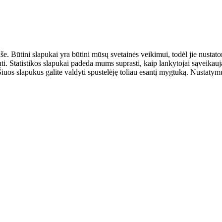
aše. Būtini slapukai yra būtini mūsų svetainės veikimui, todėl jie nust
ulinti. Statistikos slapukai padeda mums suprasti, kaip lankytojai sąveik
uos slapukus galite valdyti spustelėję toliau esantį mygtuką. Nustatymus 