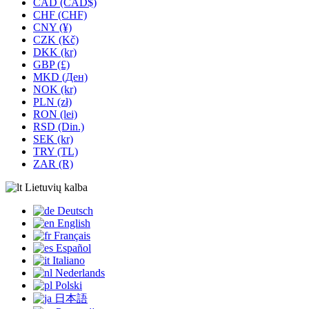
CAD (CAD$)
CHF (CHF)
CNY (¥)
CZK (Kč)
DKK (kr)
GBP (£)
MKD (Ден)
NOK (kr)
PLN (zł)
RON (lei)
RSD (Din.)
SEK (kr)
TRY (TL)
ZAR (R)
Lietuvių kalba
Deutsch
English
Français
Español
Italiano
Nederlands
Polski
日本語