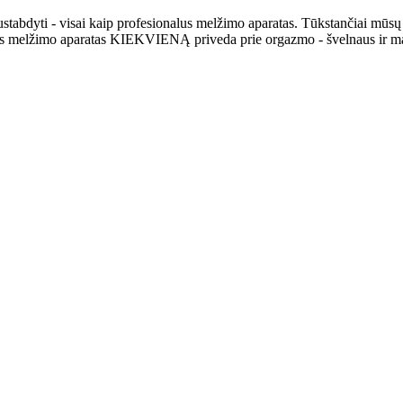
stabdyti - visai kaip profesionalus melžimo aparatas. Tūkstančiai mūsų 
 Šis melžimo aparatas KIEKVIENĄ priveda prie orgazmo - švelnaus ir mal