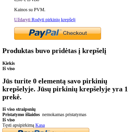
Kainos su PVM.
Uždaryti
Rodyti pirkinių krepšelį
Produktas buvo pridėtas į krepšelį
Kiekis
Iš viso
Jūs turite
0
elementą savo pirkinių
krepšelyje.
Jūsų pirkinių krepšelyje yra 1
prekė.
Iš viso straipsnių
Pristatymo išlaidos
nemokamas pristatymas
Iš viso
Tęsti apsipirkimą
Kasa