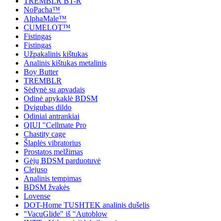
TREMBLR BT-R
NoPacha™
AlphaMale™
CUMELOT™
Fistingas
Fistingas
Užpakalinis kištukas
Analinis kištukas metalinis
Boy Butter
TREMBLR
Sėdynė su apvadais
Odinė apykaklė BDSM
Dvigubas dildo
Odiniai antrankiai
QIUI "Cellmate Pro
Chastity cage
Šlaplės vibratorius
Prostatos melžimas
Gėjų BDSM parduotuvė
Clejuso
Analinis tempimas
BDSM žvakės
Lovense
DOT-Home TUSHTEK analinis dušelis
"VacuGlide" iš "Autoblow