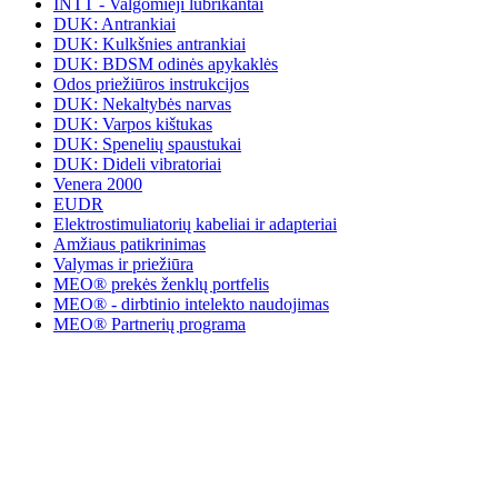
INTT - Valgomieji lubrikantai
DUK: Antrankiai
DUK: Kulkšnies antrankiai
DUK: BDSM odinės apykaklės
Odos priežiūros instrukcijos
DUK: Nekaltybės narvas
DUK: Varpos kištukas
DUK: Spenelių spaustukai
DUK: Dideli vibratoriai
Venera 2000
EUDR
Elektrostimuliatorių kabeliai ir adapteriai
Amžiaus patikrinimas
Valymas ir priežiūra
MEO® prekės ženklų portfelis
MEO® - dirbtinio intelekto naudojimas
MEO® Partnerių programa