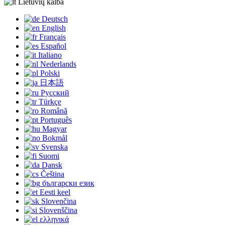
Lietuvių kalba
Deutsch
English
Français
Español
Italiano
Nederlands
Polski
日本語
Русский
Türkçe
Română
Português
Magyar
Bokmål
Svenska
Suomi
Dansk
Čeština
български език
Eesti keel
Slovenčina
Slovenščina
ελληνικά