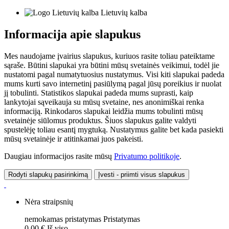
Lietuvių kalba
Informacija apie slapukus
Mes naudojame įvairius slapukus, kuriuos rasite toliau pateiktame
sąraše. Būtini slapukai yra būtini mūsų svetainės veikimui, todėl jie
nustatomi pagal numatytuosius nustatymus. Visi kiti slapukai padeda
mums kurti savo internetinį pasiūlymą pagal jūsų poreikius ir nuolat
jį tobulinti. Statistikos slapukai padeda mums suprasti, kaip
lankytojai sąveikauja su mūsų svetaine, nes anonimiškai renka
informaciją. Rinkodaros slapukai leidžia mums tobulinti mūsų
svetainėje siūlomus produktus. Šiuos slapukus galite valdyti
spustelėję toliau esantį mygtuką. Nustatymus galite bet kada pasiekti
mūsų svetainėje ir atitinkamai juos pakeisti.
Daugiau informacijos rasite mūsų
Privatumo politikoje
.
Rodyti slapukų pasirinkimą
Įvesti - priimti visus slapukus
Nėra straipsnių
nemokamas pristatymas
Pristatymas
0,00 €
Iš viso