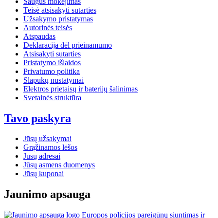
Saugus mokėjimas
Teisė atsisakyti sutarties
Užsakymo pristatymas
Autorinės teisės
Atspaudas
Deklaracija dėl prieinamumo
Atsisakyti sutarties
Pristatymo išlaidos
Privatumo politika
Slapukų nustatymai
Elektros prietaisų ir baterijų šalinimas
Svetainės struktūra
Tavo paskyra
Jūsų užsakymai
Grąžinamos lėšos
Jūsų adresai
Jūsų asmens duomenys
Jūsų kuponai
Jaunimo apsauga
Europos policijos pareigūnų siuntimas ir