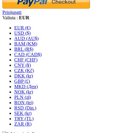
Prisijungti
Valiuta :
EUR
EUR (€)
USD ($)
AUD (AU$)
BAM (KM)
BRL (R$)
CAD (CAD$)
CHF (CHF)
CNY (¥)
CZK (Kč)
DKK (kr)
GBP (£)
MKD (Ден)
NOK (kr)
PLN (zł)
RON (lei)
RSD (Din.)
SEK (kr)
TRY (TL)
ZAR (R)