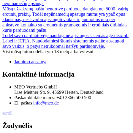
nepilnamečių apsauga
Mūsų užsakymų paštu bendrovė parduoda daugiau nei 5000 įvairių
erotinių prekių. Todėl nepilnamečių apsauga mums yra ypač opus
klausimas, nes svarbu apsaugoti vaikus ir jaunuolius nuo per
ankstyvo kontakto su erotinėmis pramogomis ir erotiniais dirbiniais,
kurie parduodami paštu.
Todėl savo parduotuvėje naudojame apsaugos sistemas age-de.xml-
Label ir ICRA. Naudodamiesi šiomis sistemomis galite apsaugoti
savo vaikus, o patys netrukdomai naršyti parduotuvėje.
Visi mūsų fotomodeliai yra 18 metų arba vyresni
Jaunimo apsauga
Kontaktinė informacija
MEO Vertriebs GmbH
Lise-Meitner-Str. 9, 45699 Herten, Deutschland
Paskambinkite mums:
+49 2366 500 500
El. paštas
info@meo.de
scroll
Žodynėlis