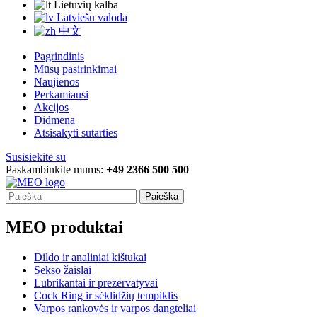
Lietuvių kalba
Latviešu valoda
中文
Pagrindinis
Mūsų pasirinkimai
Naujienos
Perkamiausi
Akcijos
Didmena
Atsisakyti sutarties
Susisiekite su
Paskambinkite mums:
+49 2366 500 500
Paieška
MEO produktai
Dildo ir analiniai kištukai
Sekso žaislai
Lubrikantai ir prezervatyvai
Cock Ring ir sėklidžių tempiklis
Varpos rankovės ir varpos dangteliai