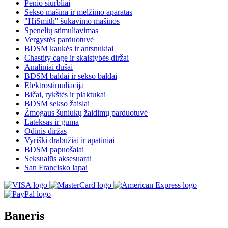
Penio siurbliai
Sekso mašina ir melžimo aparatas
"HiSmith" šukavimo mašinos
Spenelių stimuliavimas
Vergystės parduotuvė
BDSM kaukės ir antsnukiai
Chastity cage ir skaistybės diržai
Analiniai dušai
BDSM baldai ir sekso baldai
Elektrostimuliacija
Bičai, rykštės ir plaktukai
BDSM sekso žaislai
Žmogaus šuniukų žaidimų parduotuvė
Lateksas ir guma
Odinis diržas
Vyriški drabužiai ir apatiniai
BDSM papuošalai
Seksualūs aksesuarai
San Francisko lapai
Baneris