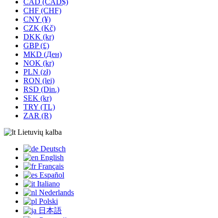
CAD (CAD$)
CHF (CHF)
CNY (¥)
CZK (Kč)
DKK (kr)
GBP (£)
MKD (Ден)
NOK (kr)
PLN (zł)
RON (lei)
RSD (Din.)
SEK (kr)
TRY (TL)
ZAR (R)
Lietuvių kalba
Deutsch
English
Français
Español
Italiano
Nederlands
Polski
日本語