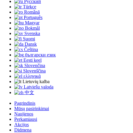
Русский
Türkçe
Română
Português
Magyar
Bokmål
Svenska
Suomi
Dansk
Čeština
български език
Eesti keel
Slovenčina
Slovenščina
ελληνικά
Lietuvių kalba
Latviešu valoda
中文
Pagrindinis
Mūsų pasirinkimai
Naujienos
Perkamiausi
Akcijos
Didmena