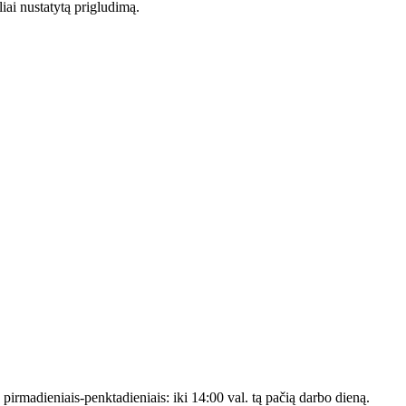
liai nustatytą prigludimą.
s pirmadieniais-penktadieniais: iki 14:00 val. tą pačią darbo dieną.