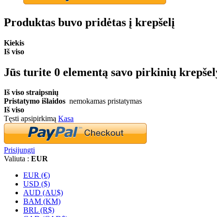
Produktas buvo pridėtas į krepšelį
Kiekis
Iš viso
Jūs turite
0
elementą savo pirkinių krepšel
Iš viso straipsnių
Pristatymo išlaidos
nemokamas pristatymas
Iš viso
Tęsti apsipirkimą
Kasa
Prisijungti
Valiuta :
EUR
EUR (€)
USD ($)
AUD (AU$)
BAM (KM)
BRL (R$)