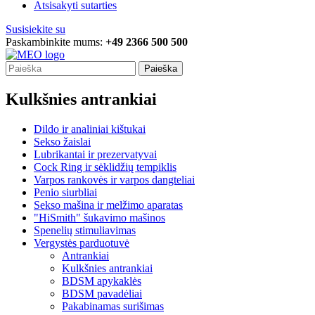
Atsisakyti sutarties
Susisiekite su
Paskambinkite mums:
+49 2366 500 500
Paieška
Kulkšnies antrankiai
Dildo ir analiniai kištukai
Sekso žaislai
Lubrikantai ir prezervatyvai
Cock Ring ir sėklidžių tempiklis
Varpos rankovės ir varpos dangteliai
Penio siurbliai
Sekso mašina ir melžimo aparatas
"HiSmith" šukavimo mašinos
Spenelių stimuliavimas
Vergystės parduotuvė
Antrankiai
Kulkšnies antrankiai
BDSM apykaklės
BDSM pavadėliai
Pakabinamas surišimas