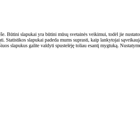
aše. Būtini slapukai yra būtini mūsų svetainės veikimui, todėl jie nust
ulinti. Statistikos slapukai padeda mums suprasti, kaip lankytojai sąveik
uos slapukus galite valdyti spustelėję toliau esantį mygtuką. Nustatymus 