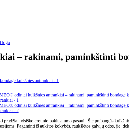
iai – rakinami, paminkštinti bo
i pradžia į visiško erotinio paklusnumo pasaulį. Šie prabangūs kulkšnie
ijoms. Pagaminti iš aukštos kokybės, raukšlėtos galvijų odos, jie, dė