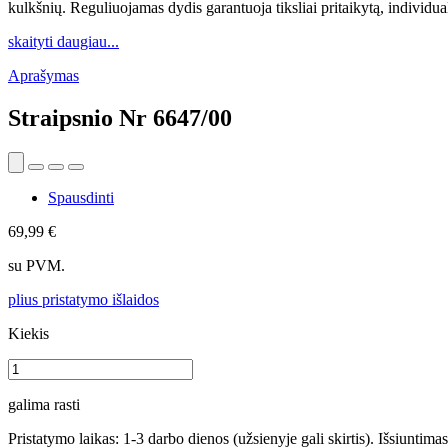
kulkšnių. Reguliuojamas dydis garantuoja tiksliai pritaikytą, individua
skaityti daugiau...
Aprašymas
Straipsnio Nr
6647/00
Spausdinti
69,99 €
su PVM.
plius pristatymo išlaidos
Kiekis
galima rasti
Pristatymo laikas: 1-3 darbo dienos (užsienyje gali skirtis). Išsiuntima