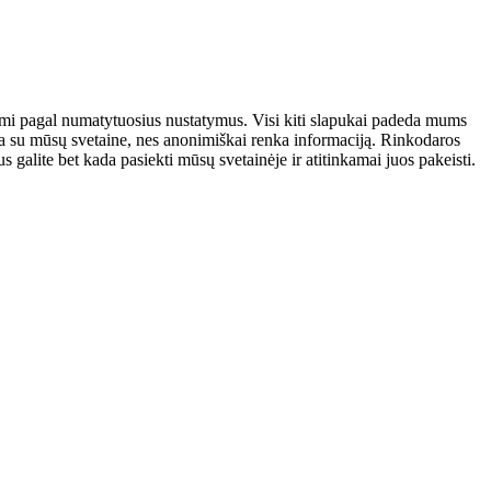
atomi pagal numatytuosius nustatymus. Visi kiti slapukai padeda mums
auja su mūsų svetaine, nes anonimiškai renka informaciją. Rinkodaros
galite bet kada pasiekti mūsų svetainėje ir atitinkamai juos pakeisti.