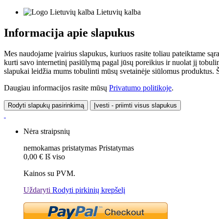
Lietuvių kalba
Informacija apie slapukus
Mes naudojame įvairius slapukus, kuriuos rasite toliau pateiktame sąr
kurti savo internetinį pasiūlymą pagal jūsų poreikius ir nuolat jį tob
slapukai leidžia mums tobulinti mūsų svetainėje siūlomus produktus. Ši
Daugiau informacijos rasite mūsų
Privatumo politikoje
.
Rodyti slapukų pasirinkimą
Įvesti - priimti visus slapukus
Nėra straipsnių
nemokamas pristatymas
Pristatymas
0,00 €
Iš viso
Kainos su PVM.
Uždaryti
Rodyti pirkinių krepšelį