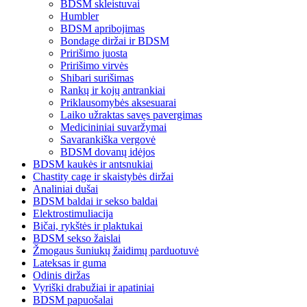
BDSM skleistuvai
Humbler
BDSM apribojimas
Bondage diržai ir BDSM
Pririšimo juosta
Pririšimo virvės
Shibari surišimas
Rankų ir kojų antrankiai
Priklausomybės aksesuarai
Laiko užraktas savęs pavergimas
Medicininiai suvaržymai
Savarankiška vergovė
BDSM dovanų idėjos
BDSM kaukės ir antsnukiai
Chastity cage ir skaistybės diržai
Analiniai dušai
BDSM baldai ir sekso baldai
Elektrostimuliacija
Bičai, rykštės ir plaktukai
BDSM sekso žaislai
Žmogaus šuniukų žaidimų parduotuvė
Lateksas ir guma
Odinis diržas
Vyriški drabužiai ir apatiniai
BDSM papuošalai