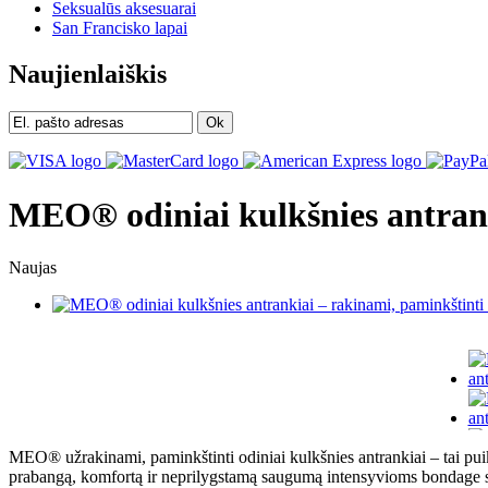
Seksualūs aksesuarai
San Francisko lapai
Naujienlaiškis
Ok
MEO® odiniai kulkšnies antrank
Naujas
MEO® užrakinami, paminkštinti odiniai kulkšnies antrankiai – tai puik
prabangą, komfortą ir neprilygstamą saugumą intensyvioms bondage ses