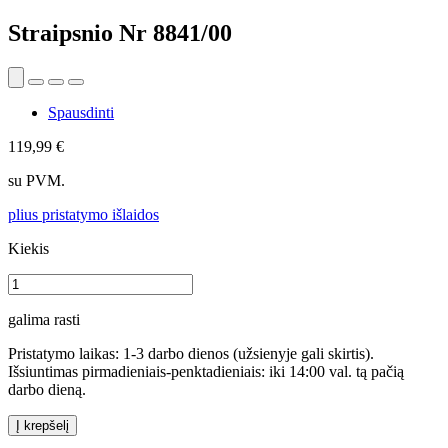
Straipsnio Nr
8841/00
Spausdinti
119,99 €
su PVM.
plius pristatymo išlaidos
Kiekis
galima rasti
Pristatymo laikas: 1-3 darbo dienos (užsienyje gali skirtis).
Išsiuntimas pirmadieniais-penktadieniais: iki 14:00 val. tą pačią
darbo dieną.
Į krepšelį