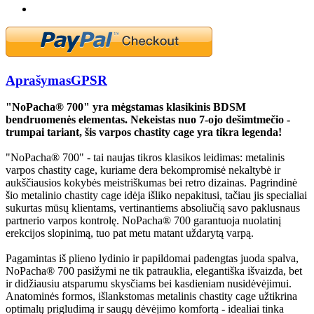
Aprašymas
GPSR
"NoPacha® 700" yra mėgstamas klasikinis BDSM
bendruomenės elementas. Nekeistas nuo 7-ojo dešimtmečio -
trumpai tariant, šis varpos chastity cage yra tikra legenda!
"NoPacha® 700" - tai naujas tikros klasikos leidimas: metalinis
varpos chastity cage, kuriame dera bekompromisė nekaltybė ir
aukščiausios kokybės meistriškumas bei retro dizainas. Pagrindinė
šio metalinio chastity cage idėja išliko nepakitusi, tačiau jis specialiai
sukurtas mūsų klientams, vertinantiems absoliučią savo paklusnaus
partnerio varpos kontrolę. NoPacha® 700 garantuoja nuolatinį
erekcijos slopinimą, tuo pat metu matant uždarytą varpą.
Pagamintas iš plieno lydinio ir papildomai padengtas juoda spalva,
NoPacha® 700 pasižymi ne tik patrauklia, elegantiška išvaizda, bet
ir didžiausiu atsparumu skysčiams bei kasdieniam nusidėvėjimui.
Anatominės formos, išlankstomas metalinis chastity cage užtikrina
optimalų prigludimą ir saugų dėvėjimo komfortą - idealiai tinka