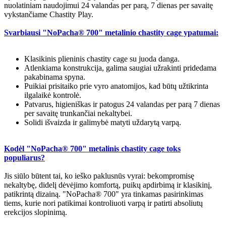
nuolatiniam naudojimui 24 valandas per parą, 7 dienas per savaitę
vykstančiame Chastity Play.
Svarbiausi "NoPacha® 700" metalinio chastity cage ypatumai:
Klasikinis plieninis chastity cage su juoda danga.
Atlenkiama konstrukcija, galima saugiai užrakinti pridedama
pakabinama spyna.
Puikiai prisitaiko prie vyro anatomijos, kad būtų užtikrinta
ilgalaikė kontrolė.
Patvarus, higieniškas ir patogus 24 valandas per parą 7 dienas
per savaitę trunkančiai nekaltybei.
Solidi išvaizda ir galimybė matyti uždarytą varpą.
Kodėl "NoPacha® 700" metalinis chastity cage toks
populiarus?
Jis siūlo būtent tai, ko ieško paklusnūs vyrai: bekompromisę
nekaltybę, didelį dėvėjimo komfortą, puikų apdirbimą ir klasikinį,
patikrintą dizainą. "NoPacha® 700" yra tinkamas pasirinkimas
tiems, kurie nori patikimai kontroliuoti varpą ir patirti absoliutų
erekcijos slopinimą.