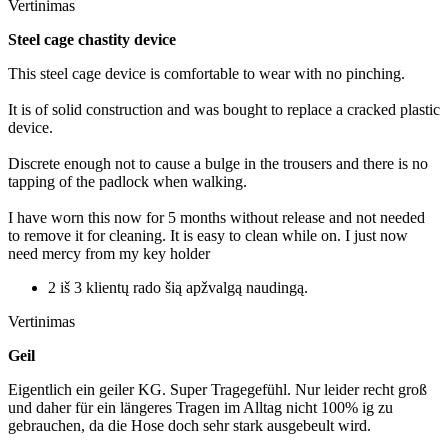
Vertinimas
Steel cage chastity device
This steel cage device is comfortable to wear with no pinching.
It is of solid construction and was bought to replace a cracked plastic
device.
Discrete enough not to cause a bulge in the trousers and there is no
tapping of the padlock when walking.
I have worn this now for 5 months without release and not needed
to remove it for cleaning. It is easy to clean while on. I just now
need mercy from my key holder
2 iš 3 klientų rado šią apžvalgą naudingą.
Vertinimas
Geil
Eigentlich ein geiler KG. Super Tragegefühl. Nur leider recht groß
und daher für ein längeres Tragen im Alltag nicht 100% ig zu
gebrauchen, da die Hose doch sehr stark ausgebeult wird.