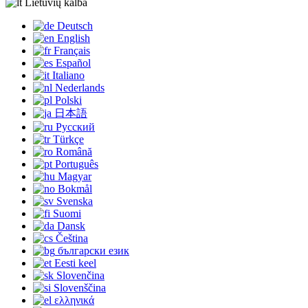
Lietuvių kalba
Deutsch
English
Français
Español
Italiano
Nederlands
Polski
日本語
Русский
Türkçe
Română
Português
Magyar
Bokmål
Svenska
Suomi
Dansk
Čeština
български език
Eesti keel
Slovenčina
Slovenščina
ελληνικά