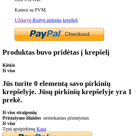
Kainos su PVM.
Uždaryti
Rodyti pirkinių krepšelį
Produktas buvo pridėtas į krepšelį
Kiekis
Iš viso
Jūs turite
0
elementą savo pirkinių
krepšelyje.
Jūsų pirkinių krepšelyje yra 1
prekė.
Iš viso straipsnių
Pristatymo išlaidos
nemokamas pristatymas
Iš viso
Tęsti apsipirkimą
Kasa