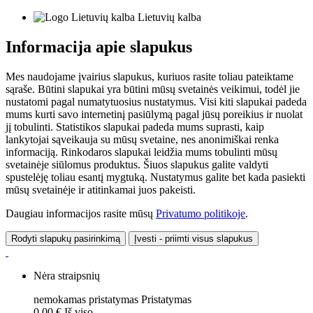
Lietuvių kalba
Informacija apie slapukus
Mes naudojame įvairius slapukus, kuriuos rasite toliau pateiktame
sąraše. Būtini slapukai yra būtini mūsų svetainės veikimui, todėl jie
nustatomi pagal numatytuosius nustatymus. Visi kiti slapukai padeda
mums kurti savo internetinį pasiūlymą pagal jūsų poreikius ir nuolat
jį tobulinti. Statistikos slapukai padeda mums suprasti, kaip
lankytojai sąveikauja su mūsų svetaine, nes anonimiškai renka
informaciją. Rinkodaros slapukai leidžia mums tobulinti mūsų
svetainėje siūlomus produktus. Šiuos slapukus galite valdyti
spustelėję toliau esantį mygtuką. Nustatymus galite bet kada pasiekti
mūsų svetainėje ir atitinkamai juos pakeisti.
Daugiau informacijos rasite mūsų
Privatumo politikoje
.
Rodyti slapukų pasirinkimą
Įvesti - priimti visus slapukus
Nėra straipsnių
nemokamas pristatymas
Pristatymas
0,00 €
Iš viso