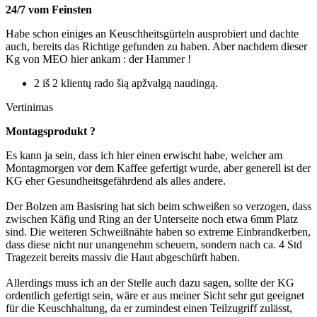
24/7 vom Feinsten
Habe schon einiges an Keuschheitsgürteln ausprobiert und dachte
auch, bereits das Richtige gefunden zu haben. Aber nachdem dieser
Kg von MEO hier ankam : der Hammer !
2 iš 2 klientų rado šią apžvalgą naudingą.
Vertinimas
Montagsprodukt ?
Es kann ja sein, dass ich hier einen erwischt habe, welcher am
Montagmorgen vor dem Kaffee gefertigt wurde, aber generell ist der
KG eher Gesundheitsgefährdend als alles andere.
Der Bolzen am Basisring hat sich beim schweißen so verzogen, dass
zwischen Käfig und Ring an der Unterseite noch etwa 6mm Platz
sind. Die weiteren Schweißnähte haben so extreme Einbrandkerben,
dass diese nicht nur unangenehm scheuern, sondern nach ca. 4 Std
Tragezeit bereits massiv die Haut abgeschürft haben.
Allerdings muss ich an der Stelle auch dazu sagen, sollte der KG
ordentlich gefertigt sein, wäre er aus meiner Sicht sehr gut geeignet
für die Keuschhaltung, da er zumindest einen Teilzugriff zulässt,