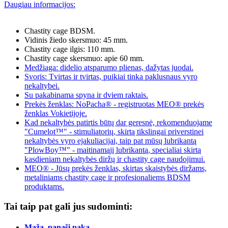
Daugiau informacijos:
Chastity cage BDSM.
Vidinis žiedo skersmuo: 45 mm.
Chastity cage ilgis: 110 mm.
Chastity cage skersmuo: apie 60 mm.
Medžiaga: didelio atsparumo plienas, dažytas juodai.
Svoris: Tvirtas ir tvirtas, puikiai tinka paklusnaus vyro
nekaltybei.
Su pakabinama spyna ir dviem raktais.
Prekės ženklas: NoPacha® - registruotas MEO® prekės
ženklas Vokietijoje.
Kad nekaltybės patirtis būtų dar geresnė, rekomenduojame
"Cumelot™" - stimuliatorių, skirtą tikslingai priverstinei
nekaltybės vyro ejakuliacijai, taip pat mūsų lubrikantą
"PlowBoy™" - maitinamąjį lubrikantą, specialiai skirtą
kasdieniam nekaltybės diržų ir chastity cage naudojimui.
MEO® - Jūsų prekės ženklas, skirtas skaistybės diržams,
metaliniams chastity cage ir profesionaliems BDSM
produktams.
Tai taip pat gali jus sudominti:
Maža, panaši paka...