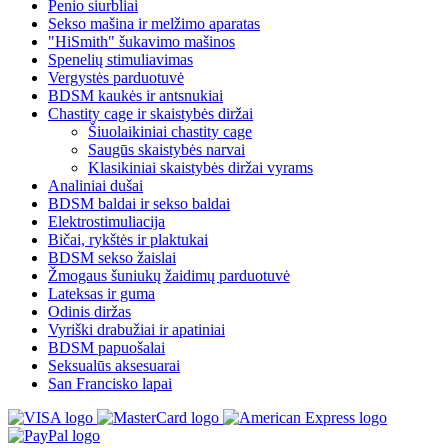
Penio siurbliai
Sekso mašina ir melžimo aparatas
"HiSmith" šukavimo mašinos
Spenelių stimuliavimas
Vergystės parduotuvė
BDSM kaukės ir antsnukiai
Chastity cage ir skaistybės diržai
Šiuolaikiniai chastity cage
Saugūs skaistybės narvai
Klasikiniai skaistybės diržai vyrams
Analiniai dušai
BDSM baldai ir sekso baldai
Elektrostimuliacija
Bičai, rykštės ir plaktukai
BDSM sekso žaislai
Žmogaus šuniukų žaidimų parduotuvė
Lateksas ir guma
Odinis diržas
Vyriški drabužiai ir apatiniai
BDSM papuošalai
Seksualūs aksesuarai
San Francisko lapai