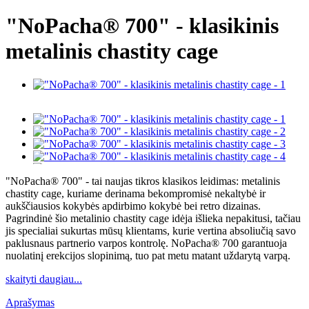
"NoPacha® 700" - klasikinis
metalinis chastity cage
"NoPacha® 700" - tai naujas tikros klasikos leidimas: metalinis
chastity cage, kuriame derinama bekompromisė nekaltybė ir
aukščiausios kokybės apdirbimo kokybė bei retro dizainas.
Pagrindinė šio metalinio chastity cage idėja išlieka nepakitusi, tačiau
jis specialiai sukurtas mūsų klientams, kurie vertina absoliučią savo
paklusnaus partnerio varpos kontrolę. NoPacha® 700 garantuoja
nuolatinį erekcijos slopinimą, tuo pat metu matant uždarytą varpą.
skaityti daugiau...
Aprašymas