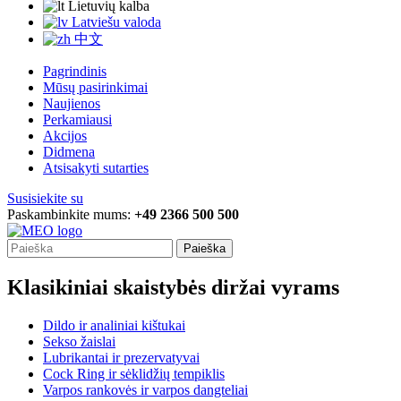
Lietuvių kalba
Latviešu valoda
中文
Pagrindinis
Mūsų pasirinkimai
Naujienos
Perkamiausi
Akcijos
Didmena
Atsisakyti sutarties
Susisiekite su
Paskambinkite mums:
+49 2366 500 500
Paieška
Klasikiniai skaistybės diržai vyrams
Dildo ir analiniai kištukai
Sekso žaislai
Lubrikantai ir prezervatyvai
Cock Ring ir sėklidžių tempiklis
Varpos rankovės ir varpos dangteliai