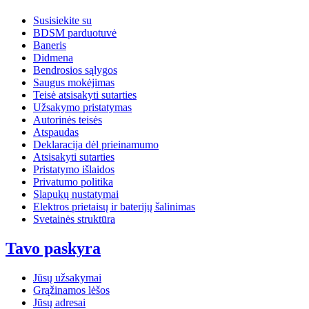
Susisiekite su
BDSM parduotuvė
Baneris
Didmena
Bendrosios sąlygos
Saugus mokėjimas
Teisė atsisakyti sutarties
Užsakymo pristatymas
Autorinės teisės
Atspaudas
Deklaracija dėl prieinamumo
Atsisakyti sutarties
Pristatymo išlaidos
Privatumo politika
Slapukų nustatymai
Elektros prietaisų ir baterijų šalinimas
Svetainės struktūra
Tavo paskyra
Jūsų užsakymai
Grąžinamos lėšos
Jūsų adresai