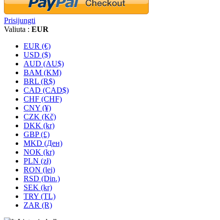
Prisijungti
Valiuta :
EUR
EUR (€)
USD ($)
AUD (AU$)
BAM (KM)
BRL (R$)
CAD (CAD$)
CHF (CHF)
CNY (¥)
CZK (Kč)
DKK (kr)
GBP (£)
MKD (Ден)
NOK (kr)
PLN (zł)
RON (lei)
RSD (Din.)
SEK (kr)
TRY (TL)
ZAR (R)