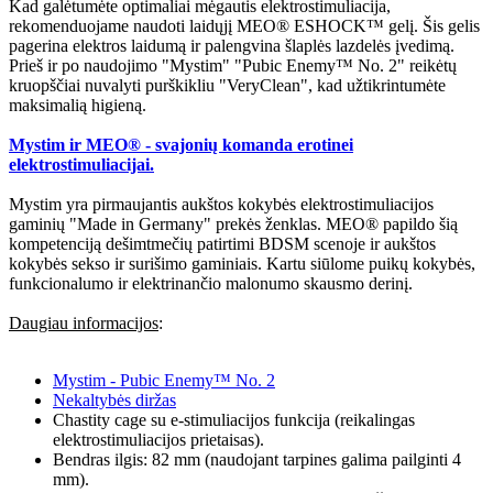
Kad galėtumėte optimaliai mėgautis elektrostimuliacija,
rekomenduojame naudoti laidųjį MEO® ESHOCK™ gelį. Šis gelis
pagerina elektros laidumą ir palengvina šlaplės lazdelės įvedimą.
Prieš ir po naudojimo "Mystim" "Pubic Enemy™ No. 2" reikėtų
kruopščiai nuvalyti purškikliu "VeryClean", kad užtikrintumėte
maksimalią higieną.
Mystim ir MEO® - svajonių komanda erotinei
elektrostimuliacijai.
Mystim yra pirmaujantis aukštos kokybės elektrostimuliacijos
gaminių "Made in Germany" prekės ženklas. MEO® papildo šią
kompetenciją dešimtmečių patirtimi BDSM scenoje ir aukštos
kokybės sekso ir surišimo gaminiais. Kartu siūlome puikų kokybės,
funkcionalumo ir elektrinančio malonumo skausmo derinį.
Daugiau informacijos
:
Mystim - Pubic Enemy™ No. 2
Nekaltybės diržas
Chastity cage su e-stimuliacijos funkcija (reikalingas
elektrostimuliacijos prietaisas).
Bendras ilgis: 82 mm (naudojant tarpines galima pailginti 4
mm).