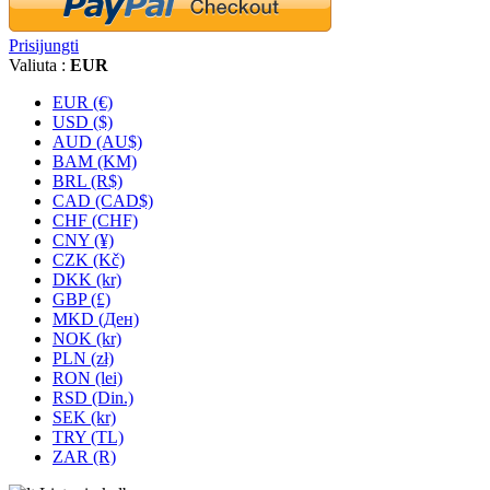
Prisijungti
Valiuta :
EUR
EUR (€)
USD ($)
AUD (AU$)
BAM (KM)
BRL (R$)
CAD (CAD$)
CHF (CHF)
CNY (¥)
CZK (Kč)
DKK (kr)
GBP (£)
MKD (Ден)
NOK (kr)
PLN (zł)
RON (lei)
RSD (Din.)
SEK (kr)
TRY (TL)
ZAR (R)