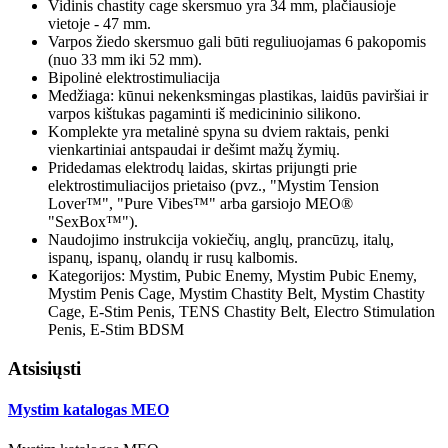
Vidinis chastity cage skersmuo yra 34 mm, plačiausioje
vietoje - 47 mm.
Varpos žiedo skersmuo gali būti reguliuojamas 6 pakopomis
(nuo 33 mm iki 52 mm).
Bipolinė elektrostimuliacija
Medžiaga: kūnui nekenksmingas plastikas, laidūs paviršiai ir
varpos kištukas pagaminti iš medicininio silikono.
Komplekte yra metalinė spyna su dviem raktais, penki
vienkartiniai antspaudai ir dešimt mažų žymių.
Pridedamas elektrodų laidas, skirtas prijungti prie
elektrostimuliacijos prietaiso (pvz., "Mystim Tension
Lover™", "Pure Vibes™" arba garsiojo MEO®
"SexBox™").
Naudojimo instrukcija vokiečių, anglų, prancūzų, italų,
ispanų, ispanų, olandų ir rusų kalbomis.
Kategorijos: Mystim, Pubic Enemy, Mystim Pubic Enemy,
Mystim Penis Cage, Mystim Chastity Belt, Mystim Chastity
Cage, E-Stim Penis, TENS Chastity Belt, Electro Stimulation
Penis, E-Stim BDSM
Atsisiųsti
Mystim katalogas MEO