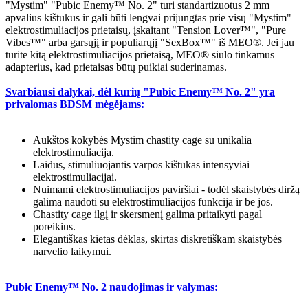
"Mystim" "Pubic Enemy™ No. 2" turi standartizuotus 2 mm
apvalius kištukus ir gali būti lengvai prijungtas prie visų "Mystim"
elektrostimuliacijos prietaisų, įskaitant "Tension Lover™", "Pure
Vibes™" arba garsųjį ir populiarųjį "SexBox™" iš MEO®. Jei jau
turite kitą elektrostimuliacijos prietaisą, MEO® siūlo tinkamus
adapterius, kad prietaisas būtų puikiai suderinamas.
Svarbiausi dalykai, dėl kurių "Pubic Enemy™ No. 2" yra
privalomas BDSM mėgėjams:
Aukštos kokybės Mystim chastity cage su unikalia
elektrostimuliacija.
Laidus, stimuliuojantis varpos kištukas intensyviai
elektrostimuliacijai.
Nuimami elektrostimuliacijos paviršiai - todėl skaistybės diržą
galima naudoti su elektrostimuliacijos funkcija ir be jos.
Chastity cage ilgį ir skersmenį galima pritaikyti pagal
poreikius.
Elegantiškas kietas dėklas, skirtas diskretiškam skaistybės
narvelio laikymui.
Pubic Enemy™ No. 2 naudojimas ir valymas: