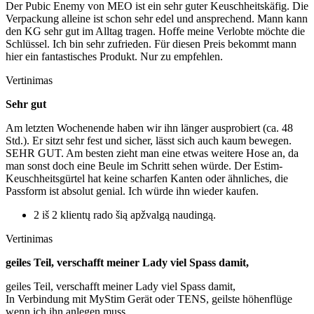
Der Pubic Enemy von MEO ist ein sehr guter Keuschheitskäfig. Die
Verpackung alleine ist schon sehr edel und ansprechend. Mann kann
den KG sehr gut im Alltag tragen. Hoffe meine Verlobte möchte die
Schlüssel. Ich bin sehr zufrieden. Für diesen Preis bekommt mann
hier ein fantastisches Produkt. Nur zu empfehlen.
Vertinimas
Sehr gut
Am letzten Wochenende haben wir ihn länger ausprobiert (ca. 48
Std.). Er sitzt sehr fest und sicher, lässt sich auch kaum bewegen.
SEHR GUT. Am besten zieht man eine etwas weitere Hose an, da
man sonst doch eine Beule im Schritt sehen würde. Der Estim-
Keuschheitsgürtel hat keine scharfen Kanten oder ähnliches, die
Passform ist absolut genial. Ich würde ihn wieder kaufen.
2 iš 2 klientų rado šią apžvalgą naudingą.
Vertinimas
geiles Teil, verschafft meiner Lady viel Spass damit,
geiles Teil, verschafft meiner Lady viel Spass damit,
In Verbindung mit MyStim Gerät oder TENS, geilste höhenflüge
wenn ich ihn anlegen muss.