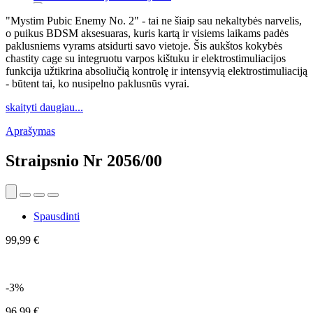
"Mystim Pubic Enemy No. 2" - tai ne šiaip sau nekaltybės narvelis,
o puikus BDSM aksesuaras, kuris kartą ir visiems laikams padės
paklusniems vyrams atsidurti savo vietoje. Šis aukštos kokybės
chastity cage su integruotu varpos kištuku ir elektrostimuliacijos
funkcija užtikrina absoliučią kontrolę ir intensyvią elektrostimuliaciją
- būtent tai, ko nusipelno paklusnūs vyrai.
skaityti daugiau...
Aprašymas
Straipsnio Nr
2056/00
Spausdinti
99,99 €
-3%
96,99 €