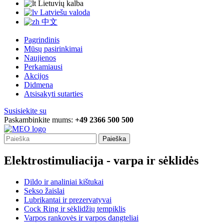
Lietuvių kalba
Latviešu valoda
中文
Pagrindinis
Mūsų pasirinkimai
Naujienos
Perkamiausi
Akcijos
Didmena
Atsisakyti sutarties
Susisiekite su
Paskambinkite mums:
+49 2366 500 500
Paieška
Elektrostimuliacija - varpa ir sėklidės
Dildo ir analiniai kištukai
Sekso žaislai
Lubrikantai ir prezervatyvai
Cock Ring ir sėklidžių tempiklis
Varpos rankovės ir varpos dangteliai