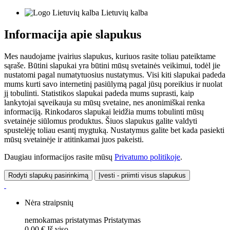
Lietuvių kalba
Informacija apie slapukus
Mes naudojame įvairius slapukus, kuriuos rasite toliau pateiktame
sąraše. Būtini slapukai yra būtini mūsų svetainės veikimui, todėl jie
nustatomi pagal numatytuosius nustatymus. Visi kiti slapukai padeda
mums kurti savo internetinį pasiūlymą pagal jūsų poreikius ir nuolat
jį tobulinti. Statistikos slapukai padeda mums suprasti, kaip
lankytojai sąveikauja su mūsų svetaine, nes anonimiškai renka
informaciją. Rinkodaros slapukai leidžia mums tobulinti mūsų
svetainėje siūlomus produktus. Šiuos slapukus galite valdyti
spustelėję toliau esantį mygtuką. Nustatymus galite bet kada pasiekti
mūsų svetainėje ir atitinkamai juos pakeisti.
Daugiau informacijos rasite mūsų
Privatumo politikoje
.
Rodyti slapukų pasirinkimą
Įvesti - priimti visus slapukus
Nėra straipsnių
nemokamas pristatymas
Pristatymas
0,00 €
Iš viso