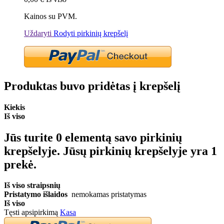
Kainos su PVM.
Uždaryti
Rodyti pirkinių krepšelį
Produktas buvo pridėtas į krepšelį
Kiekis
Iš viso
Jūs turite
0
elementą savo pirkinių
krepšelyje.
Jūsų pirkinių krepšelyje yra 1
prekė.
Iš viso straipsnių
Pristatymo išlaidos
nemokamas pristatymas
Iš viso
Tęsti apsipirkimą
Kasa