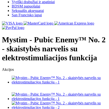
Vyriški drabužiai ir apatiniai
BDSM papuošalai
Seksualūs aksesuarai
San Francisko lapai
Mystim - Pubic Enemy™ No. 2
- skaistybės narvelis su
elektrostimuliacijos funkcija
Akcijos