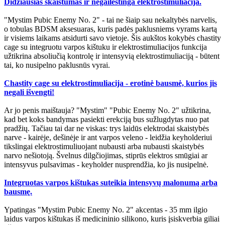
Didžiausias skaistumas ir negailestinga elektrostimuliacija.
"Mystim Pubic Enemy No. 2" - tai ne šiaip sau nekaltybės narvelis,
o tobulas BDSM aksesuaras, kuris padės paklusniems vyrams kartą
ir visiems laikams atsidurti savo vietoje. Šis aukštos kokybės chastity
cage su integruotu varpos kištuku ir elektrostimuliacijos funkcija
užtikrina absoliučią kontrolę ir intensyvią elektrostimuliaciją - būtent
tai, ko nusipelno paklusnūs vyrai.
Chastity cage su elektrostimuliacija - erotinė bausmė, kurios jis
negali išvengti!
Ar jo penis maištauja? "Mystim" "Pubic Enemy No. 2" užtikrina,
kad bet koks bandymas pasiekti erekciją bus sužlugdytas nuo pat
pradžių. Tačiau tai dar ne viskas: trys laidūs elektrodai skaistybės
narve - kairėje, dešinėje ir ant varpos veleno - leidžia keyholderiui
tikslingai elektrostimuliuojant nubausti arba nubausti skaistybės
narvo nešiotoją. Švelnus dilgčiojimas, stiprūs elektros smūgiai ar
intensyvus pulsavimas - keyholder nusprendžia, ko jis nusipelnė.
Integruotas varpos kištukas suteikia intensyvų malonumą arba
bausmę.
Ypatingas "Mystim Pubic Enemy No. 2" akcentas - 35 mm ilgio
laidus varpos kištukas iš medicininio silikono, kuris įsiskverbia giliai