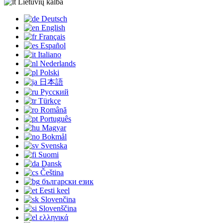
Lietuvių kalba
Deutsch
English
Français
Español
Italiano
Nederlands
Polski
日本語
Русский
Türkçe
Română
Português
Magyar
Bokmål
Svenska
Suomi
Dansk
Čeština
български език
Eesti keel
Slovenčina
Slovenščina
ελληνικά