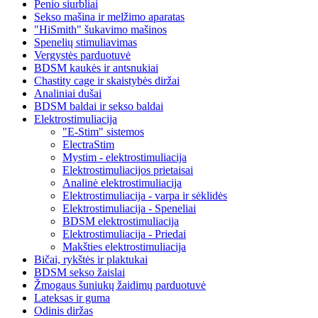
Penio siurbliai
Sekso mašina ir melžimo aparatas
"HiSmith" šukavimo mašinos
Spenelių stimuliavimas
Vergystės parduotuvė
BDSM kaukės ir antsnukiai
Chastity cage ir skaistybės diržai
Analiniai dušai
BDSM baldai ir sekso baldai
Elektrostimuliacija
"E-Stim" sistemos
ElectraStim
Mystim - elektrostimuliacija
Elektrostimuliacijos prietaisai
Analinė elektrostimuliacija
Elektrostimuliacija - varpa ir sėklidės
Elektrostimuliacija - Speneliai
BDSM elektrostimuliacija
Elektrostimuliacija - Priedai
Makšties elektrostimuliacija
Bičai, rykštės ir plaktukai
BDSM sekso žaislai
Žmogaus šuniukų žaidimų parduotuvė
Lateksas ir guma
Odinis diržas