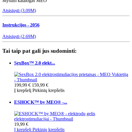
Mystim katalogas MEO
Atsisiųsti (3.09M)
Instrukcijos - 2056
Atsisiųsti (2.69M)
Tai taip pat gali jus sudominti:
SexBox™ 2.0 elekt...
199,99 €
159,99 €
Į krepšelį
Pirkinių krepšelis
ESHOCK™ by MEO® -...
19,99 €
Į krepšelį
Pirkinių krepšelis