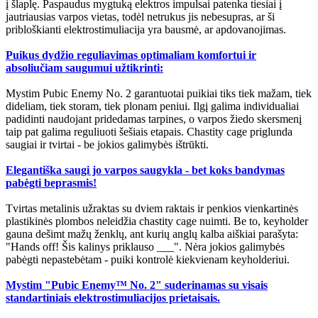
į šlaplę. Paspaudus mygtuką elektros impulsai patenka tiesiai į
jautriausias varpos vietas, todėl netrukus jis nebesupras, ar ši
pribloškianti elektrostimuliacija yra bausmė, ar apdovanojimas.
Puikus dydžio reguliavimas optimaliam komfortui ir
absoliučiam saugumui užtikrinti:
Mystim Pubic Enemy No. 2 garantuotai puikiai tiks tiek mažam, tiek
dideliam, tiek storam, tiek plonam peniui. Ilgį galima individualiai
padidinti naudojant pridedamas tarpines, o varpos žiedo skersmenį
taip pat galima reguliuoti šešiais etapais. Chastity cage priglunda
saugiai ir tvirtai - be jokios galimybės ištrūkti.
Elegantiška saugi jo varpos saugykla - bet koks bandymas
pabėgti beprasmis!
Tvirtas metalinis užraktas su dviem raktais ir penkios vienkartinės
plastikinės plombos neleidžia chastity cage nuimti. Be to, keyholder
gauna dešimt mažų ženklų, ant kurių anglų kalba aiškiai parašyta:
"Hands off! Šis kalinys priklauso ___". Nėra jokios galimybės
pabėgti nepastebėtam - puiki kontrolė kiekvienam keyholderiui.
Mystim "Pubic Enemy™ No. 2" suderinamas su visais
standartiniais elektrostimuliacijos prietaisais.