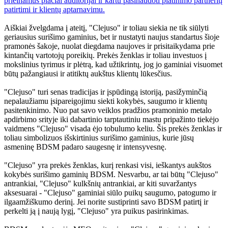
prieinamus plačiai auditorijai ir kartu pasinaudoti platinimo partnerių
patirtimi ir klientų aptarnavimu.
Aiškiai žvelgdama į ateitį, "Clejuso" ir toliau siekia ne tik siūlyti
geriausius surišimo gaminius, bet ir nustatyti naujus standartus šioje
pramonės šakoje, nuolat diegdama naujoves ir prisitaikydama prie
kintančių vartotojų poreikių. Prekės ženklas ir toliau investuos į
mokslinius tyrimus ir plėtrą, kad užtikrintų, jog jo gaminiai visuomet
būtų pažangiausi ir atitiktų aukštus klientų lūkesčius.
"Clejuso" turi senas tradicijas ir įspūdingą istoriją, pasižyminčią
nepalaužiamu įsipareigojimu siekti kokybės, saugumo ir klientų
pasitenkinimo. Nuo pat savo veiklos pradžios pramoninio metalo
apdirbimo srityje iki dabartinio tarptautiniu mastu pripažinto tiekėjo
vaidmens "Clejuso" visada ėjo tobulumo keliu. Šis prekės ženklas ir
toliau simbolizuos išskirtinius surišimo gaminius, kurie jūsų
asmeninę BDSM padaro saugesnę ir intensyvesnę.
"Clejuso" yra prekės ženklas, kurį renkasi visi, ieškantys aukštos
kokybės surišimo gaminių BDSM. Nesvarbu, ar tai būtų "Clejuso"
antrankiai, "Clejuso" kulkšnių antrankiai, ar kiti suvaržantys
aksesuarai - "Clejuso" gaminiai siūlo puikų saugumo, patogumo ir
ilgaamžiškumo derinį. Jei norite sustiprinti savo BDSM patirtį ir
perkelti ją į naują lygį, "Clejuso" yra puikus pasirinkimas.