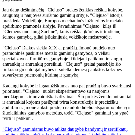
Jau daug dešimtmečių "Clejuso" prekės ženklas reiškia kokybę,
saugumą ir naujoves surišimo gaminių srityje. "Clejuso" istorija
prasideda Vokietijoje, Europos mechaninės inžinerijos ir metalo
apdirbimo pramonės širdyje. Pavadinimas "Clejuso" kilęs iš
"Clemens und Jung Soehne", kuris reiškia įkūrėjus ir tradicinę
šeimos gamybą, giliai įsišaknijusią vokiškoje meistrystėje.
"Clejuso" ištakos siekia XIX a. pradžią. Įmonė pradėjo nuo
pramoninės paskirties metalo gaminių gamybos, o vėliau
specializavosi furnitūros gamyboje. Didėjant patikimų ir saugių
antrankių ir antrankių poreikiui, "Clejuso" greitai pastebėjo šio
rinkos segmento galimybes ir sutelkė dėmesį į aukštos kokybės
suvaržymo priemonių kūrimą ir gamybą.
Kadangi kokybė ir ilgaamžiškumas nuo pat pradžių buvo svarbiausi
prioritetai, "Clejuso" nuolat eksperimentavo su naujomis
medžiagomis ir novatoriškais dizainais. Šio prekės ženklo antrankiai
ir antrankiai kojoms pasižymi tvirta konstrukcija ir precizišku
apdirbimu. Įmonė anksti pradėjo naudoti didelio atsparumo plieną ir
šiuolaikinius gamybos metodus, todėl "Clejuso" gaminiai yra ypač
tvirti ir patikimi.
"Clejuso" gaminiams buvo atlikta daugybė bandymų ir sertifikatų,
kad jie atitiktų aukštus kokybės reikalavimus. Todėl jie atitinka