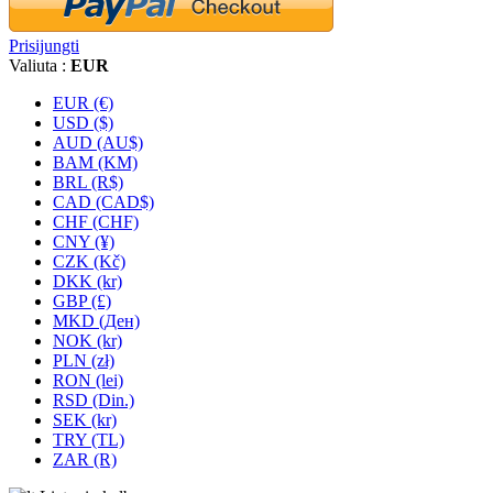
Prisijungti
Valiuta :
EUR
EUR (€)
USD ($)
AUD (AU$)
BAM (KM)
BRL (R$)
CAD (CAD$)
CHF (CHF)
CNY (¥)
CZK (Kč)
DKK (kr)
GBP (£)
MKD (Ден)
NOK (kr)
PLN (zł)
RON (lei)
RSD (Din.)
SEK (kr)
TRY (TL)
ZAR (R)