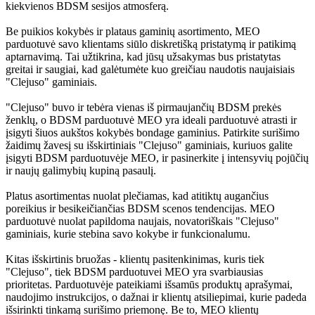
kiekvienos BDSM sesijos atmosferą.
Be puikios kokybės ir plataus gaminių asortimento, MEO
parduotuvė savo klientams siūlo diskretišką pristatymą ir patikimą
aptarnavimą. Tai užtikrina, kad jūsų užsakymas bus pristatytas
greitai ir saugiai, kad galėtumėte kuo greičiau naudotis naujaisiais
"Clejuso" gaminiais.
"Clejuso" buvo ir tebėra vienas iš pirmaujančių BDSM prekės
ženklų, o BDSM parduotuvė MEO yra ideali parduotuvė atrasti ir
įsigyti šiuos aukštos kokybės bondage gaminius. Patirkite surišimo
žaidimų žavesį su išskirtiniais "Clejuso" gaminiais, kuriuos galite
įsigyti BDSM parduotuvėje MEO, ir pasinerkite į intensyvių pojūčių
ir naujų galimybių kupiną pasaulį.
Platus asortimentas nuolat plečiamas, kad atitiktų augančius
poreikius ir besikeičiančias BDSM scenos tendencijas. MEO
parduotuvė nuolat papildoma naujais, novatoriškais "Clejuso"
gaminiais, kurie stebina savo kokybe ir funkcionalumu.
Kitas išskirtinis bruožas - klientų pasitenkinimas, kuris tiek
"Clejuso", tiek BDSM parduotuvei MEO yra svarbiausias
prioritetas. Parduotuvėje pateikiami išsamūs produktų aprašymai,
naudojimo instrukcijos, o dažnai ir klientų atsiliepimai, kurie padeda
išsirinkti tinkamą surišimo priemonę. Be to, MEO klientų