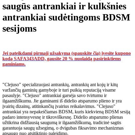
saugūs antrankiai ir kulkšnies
antrankiai sudėtingoms BDSM
sesijoms
Jei pateikdami pirmąjį užsakymą (spauskite čia) įvesite kupono
kodą SAFA343ADD, gausite 20 % nuolaidą pasirinktiems
gaminiams.
"Clejuso" specializuojasi antrankių, antrankių ant kojų ir kitų
varžančių gaminių gamyboje ir turi puikią reputaciją visame
pasaulyje. "Clejuso" antrankiai garsėja savo tvirtumu ir
ilgaamžiškumu. Jie gaminami iš didelio atsparumo plieno ir yra
įvairių dizainų, atitinkančių įvairius reikalavimus. "Clejuso"
antrankiai yra nepakeičiamas BDSM, kuris kiekvieną BDSM sesiją
padaro intensyvesnę ir tikroviškesnę. Didelio atsparumo plienas
užtikrina didžiausią saugumą ir ilgaamžiškumą, tradicinė sagtis
garantuoja saugų užsegimą, o dvigubas fiksavimo mechanizmas
apsaugo nuo atsitiktinio paleidimo.