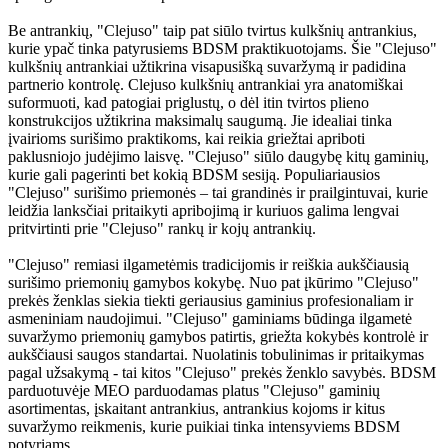
Be antrankių, "Clejuso" taip pat siūlo tvirtus kulkšnių antrankius,
kurie ypač tinka patyrusiems BDSM praktikuotojams. Šie "Clejuso"
kulkšnių antrankiai užtikrina visapusišką suvaržymą ir padidina
partnerio kontrolę. Clejuso kulkšnių antrankiai yra anatomiškai
suformuoti, kad patogiai priglustų, o dėl itin tvirtos plieno
konstrukcijos užtikrina maksimalų saugumą. Jie idealiai tinka
įvairioms surišimo praktikoms, kai reikia griežtai apriboti
paklusniojo judėjimo laisvę. "Clejuso" siūlo daugybę kitų gaminių,
kurie gali pagerinti bet kokią BDSM sesiją. Populiariausios
"Clejuso" surišimo priemonės – tai grandinės ir prailgintuvai, kurie
leidžia lanksčiai pritaikyti apribojimą ir kuriuos galima lengvai
pritvirtinti prie "Clejuso" rankų ir kojų antrankių.
"Clejuso" remiasi ilgametėmis tradicijomis ir reiškia aukščiausią
surišimo priemonių gamybos kokybę. Nuo pat įkūrimo "Clejuso"
prekės ženklas siekia tiekti geriausius gaminius profesionaliam ir
asmeniniam naudojimui. "Clejuso" gaminiams būdinga ilgametė
suvaržymo priemonių gamybos patirtis, griežta kokybės kontrolė ir
aukščiausi saugos standartai. Nuolatinis tobulinimas ir pritaikymas
pagal užsakymą - tai kitos "Clejuso" prekės ženklo savybės. BDSM
parduotuvėje MEO parduodamas platus "Clejuso" gaminių
asortimentas, įskaitant antrankius, antrankius kojoms ir kitus
suvaržymo reikmenis, kurie puikiai tinka intensyviems BDSM
potyriams.