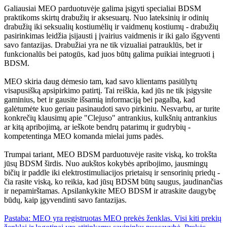
Galiausiai MEO parduotuvėje galima įsigyti specialiai BDSM
praktikoms skirtų drabužių ir aksesuarų. Nuo lateksinių ir odinių
drabužių iki seksualių kostiumėlių ir vaidmenų kostiumų - drabužių
pasirinkimas leidžia įsijausti į įvairius vaidmenis ir iki galo išgyventi
savo fantazijas. Drabužiai yra ne tik vizualiai patrauklūs, bet ir
funkcionalūs bei patogūs, kad juos būtų galima puikiai integruoti į
BDSM.
MEO skiria daug dėmesio tam, kad savo klientams pasiūlytų
visapusišką apsipirkimo patirtį. Tai reiškia, kad jūs ne tik įsigysite
gaminius, bet ir gausite išsamią informaciją bei pagalbą, kad
galėtumėte kuo geriau pasinaudoti savo pirkiniu. Nesvarbu, ar turite
konkrečių klausimų apie "Clejuso" antrankius, kulkšnių antrankius
ar kitą apribojimą, ar ieškote bendrų patarimų ir gudrybių -
kompetentinga MEO komanda mielai jums padės.
Trumpai tariant, MEO BDSM parduotuvėje rasite viską, ko trokšta
jūsų BDSM širdis. Nuo aukštos kokybės apribojimo, jausmingų
bičių ir paddle iki elektrostimuliacijos prietaisų ir sensorinių priedų -
čia rasite viską, ko reikia, kad jūsų BDSM būtų saugus, jaudinančias
ir nepamirštamas. Apsilankykite MEO BDSM ir atraskite daugybę
būdų, kaip įgyvendinti savo fantazijas.
Pastaba: MEO yra registruotas MEO prekės ženklas. Visi kiti prekių