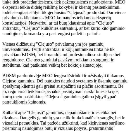
tinka tiek pradedantiesiems, tiek pažengusiems naudotojams. MEO
ekspertai teikia didelę reikšmę kokybei ir klientų pasitenkinimui,
todėl stengiasi siūlyti tik geriausius "Clejuso" produktai. Dar vienas
privalumas klientams - MEO komandos teikiamos ekspertų
konsultacijos. Nesvarbu, ar tai būtų klausimai apie "Clejuso"
antrankių, "Clejuso" kulkšnies antrankių, ar bet kurio kito gaminio
naudojimą, komanda yra pasirengusi padėti ir patarti.
Vienas didžiausių "Clejuso" privalumų yra jos gaminių
universalumas. Tvirti antrankiai ir kojų antrankiai tinka ne tik
privačiam BDSM, bet ir naudojami profesionaliose studijose bei
renginiuose. Clejuso gaminiai pasižymi reikiamu saugumu ir
stabilumu, kad patikimai veiktų bet kokioje situacijoje.
BDSM parduotuvėje MEO lengva išsirinkti ir užsisakyti tinkamus
Clejuso gaminius. Dėl patogios naudoti svetainės ir išsamių gaminių
aprašymų klientai gali greitai susipažinti su plačiu asortimentu. Be
to, reguliariai teikiami specialūs pasiūlymai ir išskirtinės akcijos,
kurių metu pasirinktus "Clejuso" gaminius galima įsigyti ypač
patraukliomis kainomis.
Kalbant apie "Clejuso" gaminius, nepamirštama ir estetika bei
dizainas. Daugelis gaminių yra ne tik funkcionalūs ir saugūs, bet ir
vizualiai patrauklūs. Tai padeda užtikrinti, kad kiekvienas surišimo
priemonių naudojimas būtų ir vizualus potyris, praturtinantis