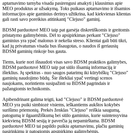
aptarnavimo tarnyba visada pasirengusi atsakyti į klausimus apie
MEO produktus ar užsakymą. Toks puikaus aptarnavimo ir išsamios
informacijos apie gaminius derinys užtikrina, kad kiekvienas klientas
gali rasti savo poreikius atitinkantį "Clejuso" gaminį.
BDSM parduotuvė MEO taip pat garsėja diskretiškomis ir greitomis
pristatymo galimybėmis. Dėl to apsipirkimas perkant "Clejuso"
gaminius yra ypač malonus ir nekelia streso. Klientai gali būti tikri,
kad jų privatumas visada bus išsaugotas, o naudos iš geriausių
BDSM gaminių rinkoje bus gauta.
Tiems, kurie nori išnaudoti visas savo BDSM praktikos galimybes,
BDSM parduotuvė MEO taip pat siūlo išsamią informaciją ir
išteklius. Jų spektras - nuo saugos patarimų iki kūrybiškų "Clejuso"
gaminių naudojimo būdų. Šie ištekliai ypač vertingi scenos
naujokams, norintiems susipažinti su BDSM pagrindais ir
pažangiomis technikomis.
Apibendrinant galima teigti, kad "Clejuso" ir BDSM parduotuvė
MEO yra puiki simbiozė visiems, ieškantiems aukštos kokybės
surišimo priemonių. Prekės ženklas "Clejuso" reiškia saugumą,
patogumą ir ilgaamžiškumą bei siūlo gaminius, kurie suintensyvina
kiekvieną BDSM sesiją ir paverčia ją nepamirštama. BDSM
parduotuvė MEO tai papildo puikiu aptarnavimu, plačiu gaminių
pasirinkimu ir patogiomis apsipirkimo galimybėmis.