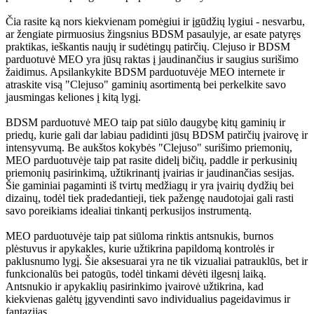
Čia rasite ką nors kiekvienam pomėgiui ir įgūdžių lygiui - nesvarbu,
ar žengiate pirmuosius žingsnius BDSM pasaulyje, ar esate patyręs
praktikas, ieškantis naujų ir sudėtingų patirčių. Clejuso ir BDSM
parduotuvė MEO yra jūsų raktas į jaudinančius ir saugius surišimo
žaidimus. Apsilankykite BDSM parduotuvėje MEO internete ir
atraskite visą "Clejuso" gaminių asortimentą bei perkelkite savo
jausmingas keliones į kitą lygį.
BDSM parduotuvė MEO taip pat siūlo daugybę kitų gaminių ir
priedų, kurie gali dar labiau padidinti jūsų BDSM patirčių įvairovę ir
intensyvumą. Be aukštos kokybės "Clejuso" surišimo priemonių,
MEO parduotuvėje taip pat rasite didelį bičių, paddle ir perkusinių
priemonių pasirinkimą, užtikrinantį įvairias ir jaudinančias sesijas.
Šie gaminiai pagaminti iš tvirtų medžiagų ir yra įvairių dydžių bei
dizainų, todėl tiek pradedantieji, tiek pažengę naudotojai gali rasti
savo poreikiams idealiai tinkantį perkusijos instrumentą.
MEO parduotuvėje taip pat siūloma rinktis antsnukis, burnos
plėstuvus ir apykakles, kurie užtikrina papildomą kontrolės ir
paklusnumo lygį. Šie aksesuarai yra ne tik vizualiai patrauklūs, bet ir
funkcionalūs bei patogūs, todėl tinkami dėvėti ilgesnį laiką.
Antsnukio ir apykaklių pasirinkimo įvairovė užtikrina, kad
kiekvienas galėtų įgyvendinti savo individualius pageidavimus ir
fantazijas.