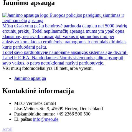
Jaunimo apsauga
Europos policijos pareigūnų siuntimas ir
nepilnamečių apsauga
Mūsų užsakymų paštu bendrovė parduoda daugiau nei 5000 įvairių
erotinių prekių. Todėl nepilnamečių apsauga mums yra ypač opus
klausimas, nes svarbu apsaugoti vaikus ir jaunuolius nuo per
ankstyvo kontakto su erotinėmis pramogomis ir erotiniais dirbiniais,
kurie parduodami paštu.
Todėl savo parduotuvėje naudojame apsaugos sistemas age-de.xml-
Label ir ICRA. Naudodamiesi šiomis sistemomis galite apsaugoti
savo vaikus, o patys netrukdomai naršyti parduotuvėje.
Visi mūsų fotomodeliai yra 18 metų arba vyresni
Jaunimo apsauga
Kontaktinė informacija
MEO Vertriebs GmbH
Lise-Meitner-Str. 9, 45699 Herten, Deutschland
Paskambinkite mums:
+49 2366 500 500
El. paštas
info@meo.de
scroll