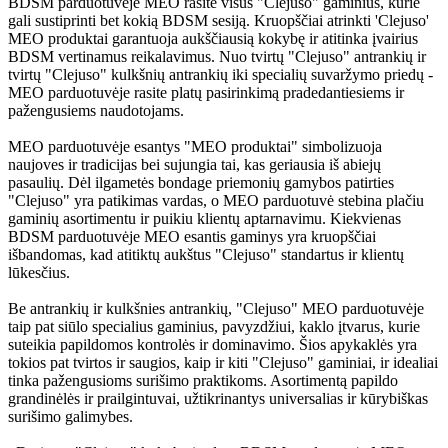
BDSM parduotuvėje MEO rasite visus "Clejuso" gaminius, kurie
gali sustiprinti bet kokią BDSM sesiją. Kruopščiai atrinkti 'Clejuso'
MEO produktai garantuoja aukščiausią kokybę ir atitinka įvairius
BDSM vertinamus reikalavimus. Nuo tvirtų "Clejuso" antrankių ir
tvirtų "Clejuso" kulkšnių antrankių iki specialių suvaržymo priedų -
MEO parduotuvėje rasite platų pasirinkimą pradedantiesiems ir
pažengusiems naudotojams.
MEO parduotuvėje esantys "MEO produktai" simbolizuoja
naujoves ir tradicijas bei sujungia tai, kas geriausia iš abiejų
pasaulių. Dėl ilgametės bondage priemonių gamybos patirties
"Clejuso" yra patikimas vardas, o MEO parduotuvė stebina plačiu
gaminių asortimentu ir puikiu klientų aptarnavimu. Kiekvienas
BDSM parduotuvėje MEO esantis gaminys yra kruopščiai
išbandomas, kad atitiktų aukštus "Clejuso" standartus ir klientų
lūkesčius.
Be antrankių ir kulkšnies antrankių, "Clejuso" MEO parduotuvėje
taip pat siūlo specialius gaminius, pavyzdžiui, kaklo įtvarus, kurie
suteikia papildomos kontrolės ir dominavimo. Šios apykaklės yra
tokios pat tvirtos ir saugios, kaip ir kiti "Clejuso" gaminiai, ir idealiai
tinka pažengusioms surišimo praktikoms. Asortimentą papildo
grandinėlės ir prailgintuvai, užtikrinantys universalias ir kūrybiškas
surišimo galimybes.