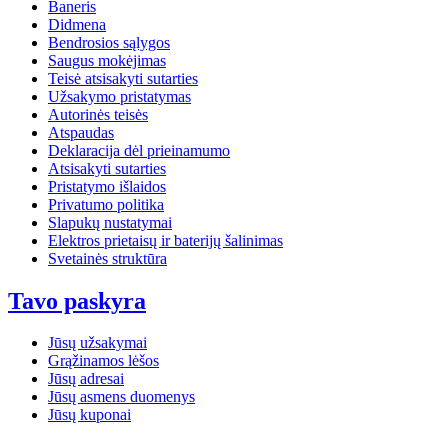
Baneris
Didmena
Bendrosios sąlygos
Saugus mokėjimas
Teisė atsisakyti sutarties
Užsakymo pristatymas
Autorinės teisės
Atspaudas
Deklaracija dėl prieinamumo
Atsisakyti sutarties
Pristatymo išlaidos
Privatumo politika
Slapukų nustatymai
Elektros prietaisų ir baterijų šalinimas
Svetainės struktūra
Tavo paskyra
Jūsų užsakymai
Grąžinamos lėšos
Jūsų adresai
Jūsų asmens duomenys
Jūsų kuponai