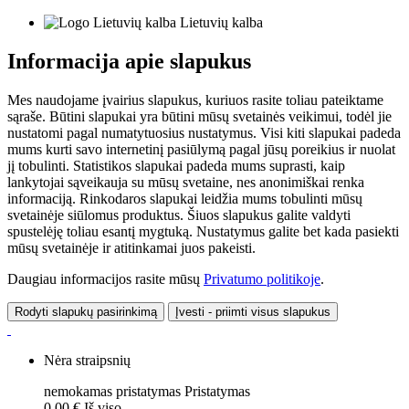
Lietuvių kalba
Informacija apie slapukus
Mes naudojame įvairius slapukus, kuriuos rasite toliau pateiktame
sąraše. Būtini slapukai yra būtini mūsų svetainės veikimui, todėl jie
nustatomi pagal numatytuosius nustatymus. Visi kiti slapukai padeda
mums kurti savo internetinį pasiūlymą pagal jūsų poreikius ir nuolat
jį tobulinti. Statistikos slapukai padeda mums suprasti, kaip
lankytojai sąveikauja su mūsų svetaine, nes anonimiškai renka
informaciją. Rinkodaros slapukai leidžia mums tobulinti mūsų
svetainėje siūlomus produktus. Šiuos slapukus galite valdyti
spustelėję toliau esantį mygtuką. Nustatymus galite bet kada pasiekti
mūsų svetainėje ir atitinkamai juos pakeisti.
Daugiau informacijos rasite mūsų
Privatumo politikoje
.
Rodyti slapukų pasirinkimą
Įvesti - priimti visus slapukus
Nėra straipsnių
nemokamas pristatymas
Pristatymas
0,00 €
Iš viso