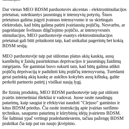
Dar vienas MEO BDSM parduotuvės akcentas - elektrostimuliacijos
prietaisai, suteikiantys jausmingų ir intensyvių potyrių. Šiuos
prietaisus galima įsigyti įvairaus intensyvumo ir su skirtingais
elektrodais, kad būtų galima patirti įvairiausių pojūčių. Nesvarbu, ar
pageidaujate švelnaus dilgčiojimo pojūčio, ar intensyvesnės
stimuliacijos, MEO parduotuvėje esantys elektrostimuliacijos
prietaisai gali būti pritaikomi taip, kad unikaliai pagerintų bet kokią
BDSM sesiją.
MEO parduotuvėje taip pat siūlomas platus akių kaukių, ausų
kamštelių ir žaislų pasirinkimas deprivacijos ir jausmingų žaidimų
mėgėjams. Šie gaminiai buvo sukurti tam, kad būtų galima atlikti
pojūčių deprivaciją ir padidinti kitų pojūčių intensyvumą. Turėdami
gerai parinktą akių kaukę ar aukštos kokybės ausų kištuką, galite
perkelti partnerio patirtį į visiškai naują lygį.
Be fizinių produktų, MEO BDSM parduotuvėje taip pat siūlomi
įvairūs internetiniai ištekliai ir vadovai. Juose rasite naudingų
patarimų, kaip saugiai ir efektyviai naudoti "Clejuso" gaminius ir
kitus BDSM priedus. Čia rasite instrukcijų apie įvairias surišimo
technikas, saugumo patarimų ir kūrybinių idėjų įvairiems BDSM.
Šie šaltiniai ypač vertingi pradedantiesiems, tačiau pažengę BDSM
praktikai čia taip pat ras naujo įkvėpimo.