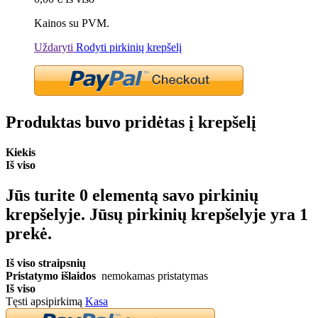
Kainos su PVM.
Uždaryti
Rodyti pirkinių krepšelį
Produktas buvo pridėtas į krepšelį
Kiekis
Iš viso
Jūs turite
0
elementą savo pirkinių
krepšelyje.
Jūsų pirkinių krepšelyje yra 1
prekė.
Iš viso straipsnių
Pristatymo išlaidos
nemokamas pristatymas
Iš viso
Tęsti apsipirkimą
Kasa