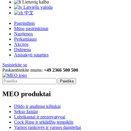
Lietuvių kalba
Latviešu valoda
中文
Pagrindinis
Mūsų pasirinkimai
Naujienos
Perkamiausi
Akcijos
Didmena
Atsisakyti sutarties
Susisiekite su
Paskambinkite mums:
+49 2366 500 500
Paieška
MEO produktai
Dildo ir analiniai kištukai
Sekso žaislai
Lubrikantai ir prezervatyvai
Cock Ring ir sėklidžių tempiklis
Varpos rankovės ir varpos dangteliai