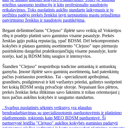
griežtus saugumo institucijų ir kitų profesionalių naudotojų
reikalavimus. Toks nuolatinis aukštų standartų laikymasis ir jų
peržiūra padėjo prekės ženklui įgyti tarptautiniu mastu pripažintus
patvirtinimo ženklus ir naudotojų pasitikėjimą.
Bėgant dešimtmečiams "Clejuso" išplėtė savo veiklą už Vokietijos
ribų ir pradėjo platinti savo gaminius visame pasaulyje. Prekės
ženklas įgijo puikią reputaciją, ypač BDSM. Dėl bekompromisės
kokybės ir plataus gaminių asortimento "Clejuso" tapo pirmuoju
pasirinkimu daugeliui praktikuojančiųjų visame pasaulyje, kurie
norėjo, kad jų BDSM būtų saugios ir intensyvios.
Šiandien "Clejuso" neapsiriboja tradicine antrankių ir antrankių
gamyba. Įmonė išplėtė savo gaminių asortimentą, kad patenkintų
pačius įvairiausius poreikius. Tai - specializuoti apribojimai,
grandinės, prailgintuvai ir kiti varžantys priedai, galintys sustiprinti
bet kokią BDSM sesiją privačioje sferoje. Nepaisant šios plėtros,
prekės ženklas lieka ištikimas savo šaknims ir toliau orientuojasi į
tuos pačius aukštus kokybės ir saugumo standartus.
. Svarbus nuolatinės sėkmės veiksnys yra glaudus
bendradarbiavimas su specializuotomis parduotuvėmis ir platinimo
platformomis, tokiomis kaip MEO BDSM parduotuvė. Ši
partnerystė leidžia "Clejuso" aukštos kokybės gaminius padaryti