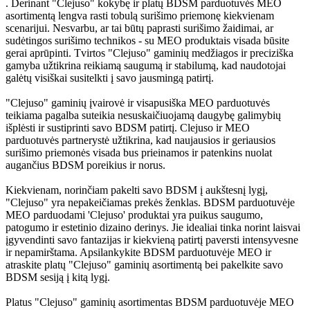
. Derinant "Clejuso" kokybę ir platų BDSM parduotuvės MEO
asortimentą lengva rasti tobulą surišimo priemonę kiekvienam
scenarijui. Nesvarbu, ar tai būtų paprasti surišimo žaidimai, ar
sudėtingos surišimo technikos - su MEO produktais visada būsite
gerai aprūpinti. Tvirtos "Clejuso" gaminių medžiagos ir preciziška
gamyba užtikrina reikiamą saugumą ir stabilumą, kad naudotojai
galėtų visiškai susitelkti į savo jausmingą patirtį.
"Clejuso" gaminių įvairovė ir visapusiška MEO parduotuvės
teikiama pagalba suteikia nesuskaičiuojamą daugybę galimybių
išplėsti ir sustiprinti savo BDSM patirtį. Clejuso ir MEO
parduotuvės partnerystė užtikrina, kad naujausios ir geriausios
surišimo priemonės visada bus prieinamos ir patenkins nuolat
augančius BDSM poreikius ir norus.
Kiekvienam, norinčiam pakelti savo BDSM į aukštesnį lygį,
"Clejuso" yra nepakeičiamas prekės ženklas. BDSM parduotuvėje
MEO parduodami 'Clejuso' produktai yra puikus saugumo,
patogumo ir estetinio dizaino derinys. Jie idealiai tinka norint laisvai
įgyvendinti savo fantazijas ir kiekvieną patirtį paversti intensyvesne
ir nepamirštama. Apsilankykite BDSM parduotuvėje MEO ir
atraskite platų "Clejuso" gaminių asortimentą bei pakelkite savo
BDSM sesiją į kitą lygį.
Platus "Clejuso" gaminių asortimentas BDSM parduotuvėje MEO