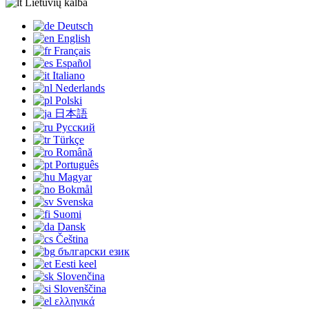
Lietuvių kalba
Deutsch
English
Français
Español
Italiano
Nederlands
Polski
日本語
Русский
Türkçe
Română
Português
Magyar
Bokmål
Svenska
Suomi
Dansk
Čeština
български език
Eesti keel
Slovenčina
Slovenščina
ελληνικά