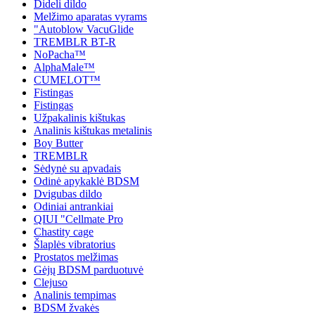
Dideli dildo
Melžimo aparatas vyrams
"Autoblow VacuGlide
TREMBLR BT-R
NoPacha™
AlphaMale™
CUMELOT™
Fistingas
Fistingas
Užpakalinis kištukas
Analinis kištukas metalinis
Boy Butter
TREMBLR
Sėdynė su apvadais
Odinė apykaklė BDSM
Dvigubas dildo
Odiniai antrankiai
QIUI "Cellmate Pro
Chastity cage
Šlaplės vibratorius
Prostatos melžimas
Gėjų BDSM parduotuvė
Clejuso
Analinis tempimas
BDSM žvakės