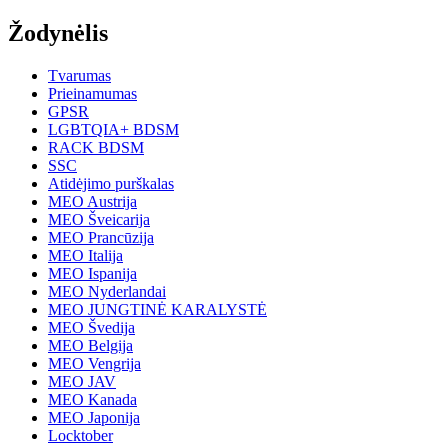
Žodynėlis
Tvarumas
Prieinamumas
GPSR
LGBTQIA+ BDSM
RACK BDSM
SSC
Atidėjimo purškalas
MEO Austrija
MEO Šveicarija
MEO Prancūzija
MEO Italija
MEO Ispanija
MEO Nyderlandai
MEO JUNGTINĖ KARALYSTĖ
MEO Švedija
MEO Belgija
MEO Vengrija
MEO JAV
MEO Kanada
MEO Japonija
Locktober