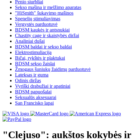
Penio siurbliai
Sekso mašina ir melžimo aparatas
"HiSmith" šukavimo mašinos
Spenelių stimuliavimas
Vergystės parduotuvė
BDSM kaukės ir antsnukiai
Chastity cage ir skaistybės diržai
Analiniai dušai
BDSM baldai ir sekso baldai
Elektrostimuliacija
Bičai, rykštės ir plaktukai
BDSM sekso žaislai
Žmogaus šuniukų žaidimų parduotuvė
Lateksas ir guma
Odinis diržas
Vyriški drabužiai ir apatiniai
BDSM papuošalai
Seksualūs aksesuarai
San Francisko lapai
"Clejuso": aukštos kokybės ir