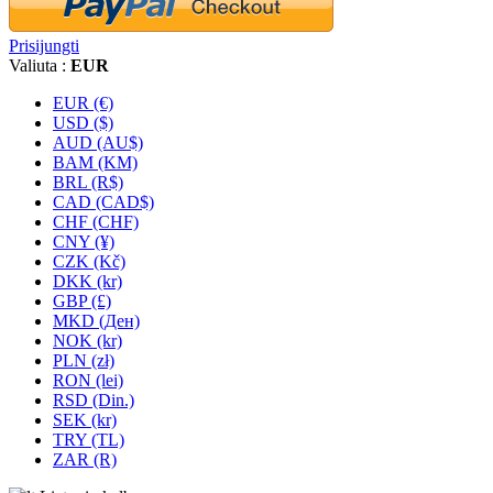
Prisijungti
Valiuta :
EUR
EUR (€)
USD ($)
AUD (AU$)
BAM (KM)
BRL (R$)
CAD (CAD$)
CHF (CHF)
CNY (¥)
CZK (Kč)
DKK (kr)
GBP (£)
MKD (Ден)
NOK (kr)
PLN (zł)
RON (lei)
RSD (Din.)
SEK (kr)
TRY (TL)
ZAR (R)