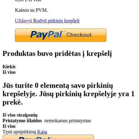
Kainos su PVM.
Uždaryti
Rodyti pirkinių krepšelį
Produktas buvo pridėtas į krepšelį
Kiekis
Iš viso
Jūs turite
0
elementą savo pirkinių
krepšelyje.
Jūsų pirkinių krepšelyje yra 1
prekė.
Iš viso straipsnių
Pristatymo išlaidos
nemokamas pristatymas
Iš viso
Tęsti apsipirkimą
Kasa