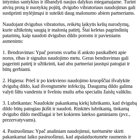
intymius santykius ir išbandyti naujus dalykus miegamajame. Turint
atvirą protą ir nuotykių pojūtį, dvigubo vibratoriaus naudojimas gali
sustiprinti mylėjimąsi ir suteikti daug malonumo abiem partneriams.
Naudojant dvigubus vibratorius, reikėtų laikytis kelių nurodymų,
kurie užtikrintų saugią ir malonią patirtį. Štai keletas pagrindinių
patarimų, kaip naudoti dvigubus dildo poroms ir pavieniams
asmenims:
1. Bendravimas: Ypač poroms svarbu iš anksto pasikalbėti apie
norus, ribas ir signalus naudojimo metu. Geras bendravimas gali
pagerinti patirtį ir užtikrinti, kad abu partneriai jaustųsi patogiai ir
būtų gerbiami.
2. Higiena: Prieš ir po kiekvieno naudojimo kruopščiai išvalykite
dvigubą dildo, kad išvengtumėte infekcijų. Daugumą dildo galima
valyti šiltu vandeniu ir švelniu muilu arba specialiu žaislų valikliu.
3. Lubrikantas: Naudokite pakankamą kiekį lubrikanto, kad dvigubą
dildo būtų patogiau įkišti ir naudoti. Rinkitės lubrikantą, tinkamą
dvigubo dildo medžiagai ir bet kokiems latekso gaminiams (pvz.,
prezervatyvams).
4. Pasiruošimas: Ypač analiniam naudojimui, turėtumėte skirti
pakankamai laiko pasiruošimui, kad atpalaiduotumėte raumenis ir