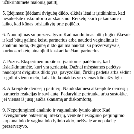
užtikrintumėte malonią patirtį.
5. Įdėjimas: Įdėdami dvigubą dildo, elkitės lėtai ir įsitikinkite, kad
nesukelsite diskomforto ar skausmo. Reikėtų skirti pakankamai
laiko, kad kūnas prisitaikytų prie pojūčio.
6. Naudojimas su prezervatyvu: Kad naudojimas būtų higieniškesnis
ir kad būtų galima keisti partnerius arba naudoti vaginaliniu ir
analiniu būdu, dvigubą dildo galima naudoti su prezervatyvais,
kuriuos reikėtų atnaujinti kaskart keičiant partnerius.
7. Pozos: Eksperimentuokite su įvairiomis padėtimis, kad
išsiaiškintumėte, kuri yra geriausia. Dažnai mėgstamos padėtys
naudojant dvigubus dildo yra, pavyzdžiui, žirklių padėtis arba sėdint
ir gulint vienu metu, kai akių kontaktas yra vienas kito atžvilgiu.
8. Atkreipkite dėmesį į partnerį: Naudodamiesi atkreipkite dėmesį į
partnerio reakcijas ir savijautą. Padarykite pertrauką arba sustokite,
jei vienas iš jūsų jaučia skausmą ar diskomfortą.
9. Neperjunginėti analinio ir vaginalinio lytinio akto: Kad
išvengtumėte bakterinių infekcijų, venkite tiesioginio perjungimo
tarp analinio ir vaginalinio lytinio akto, neišvalę ar nepakeitę
prezervatyvo.