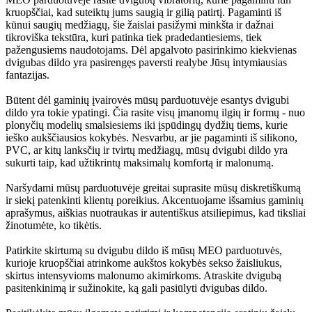
kruopščiai, kad suteiktų jums saugią ir gilią patirtį. Pagaminti iš
kūnui saugių medžiagų, šie žaislai pasižymi minkšta ir dažnai
tikroviška tekstūra, kuri patinka tiek pradedantiesiems, tiek
pažengusiems naudotojams. Dėl apgalvoto pasirinkimo kiekvienas
dvigubas dildo yra pasirengęs paversti realybe Jūsų intymiausias
fantazijas.
Būtent dėl gaminių įvairovės mūsų parduotuvėje esantys dvigubi
dildo yra tokie ypatingi. Čia rasite visų įmanomų ilgių ir formų - nuo
plonyčių modelių smalsiesiems iki įspūdingų dydžių tiems, kurie
ieško aukščiausios kokybės. Nesvarbu, ar jie pagaminti iš silikono,
PVC, ar kitų lanksčių ir tvirtų medžiagų, mūsų dvigubi dildo yra
sukurti taip, kad užtikrintų maksimalų komfortą ir malonumą.
Naršydami mūsų parduotuvėje greitai suprasite mūsų diskretiškumą
ir siekį patenkinti klientų poreikius. Akcentuojame išsamius gaminių
aprašymus, aiškias nuotraukas ir autentiškus atsiliepimus, kad tiksliai
žinotumėte, ko tikėtis.
Patirkite skirtumą su dvigubu dildo iš mūsų MEO parduotuvės,
kurioje kruopščiai atrinkome aukštos kokybės sekso žaisliukus,
skirtus intensyvioms malonumo akimirkoms. Atraskite dvigubą
pasitenkinimą ir sužinokite, ką gali pasiūlyti dvigubas dildo.