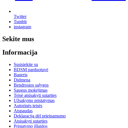
Twitter
Tumblr
instagram
Sekite mus
Informacija
Susisiekite su
BDSM parduotuvė
Baneris
Didmena
Bendrosios sąlygos
Saugus mokėjimas
Teisė atsisakyti sutarties
Užsakymo pristatymas
Autorinės teisės
Atspaudas
Deklaracija dėl prieinamumo
Atsisakyti sutarties
Pristatymo išlaidos