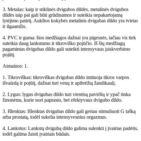
3. Metalas: kaip ir stiklinės dvigubos dildės, metalinės dvigubos
dildės taip pat gali būti grūdinamos ir suteikia nepakartojamą
lytėjimo patirtį. Aukštos kokybės metalinis dvigubas dildo yra tvirtas
ir ilgaamžis.
4. PVC ir guma: šios medžiagos dažnai yra pigesnės, tačiau vis tiek
suteikia daug lankstumo ir tikroviško pojūčio. Iš šių medžiagų
pagamintas dvigubas dildo gali suteikti intensyvaus įsiskverbimo
pojūtį.
Atmainos: 1.
1. Tikroviškas: tikroviškas dvigubas dildo imituoja tikros varpos
išvaizdą ir pojūtį, dažnai turi venų ir apibrėžtą žandikaulį.
2. Lygus: lygus dvigubas dildo turi vientisą paviršių ir ypač tinka
žmonėms, kurie nori paprasto, bet efektyvaus dvigubo dildo.
3. Išlenktas: Išlenktas dvigubas dildo gali geriau stimuliuoti G tašką
arba prostatą, todėl sukelia intensyvesnius orgazmus.
4. Lankstus: Lankstų dvigubą dildo galima sulenkti į įvairias padėtis,
todėl galima žaisti įvairiais būdais.