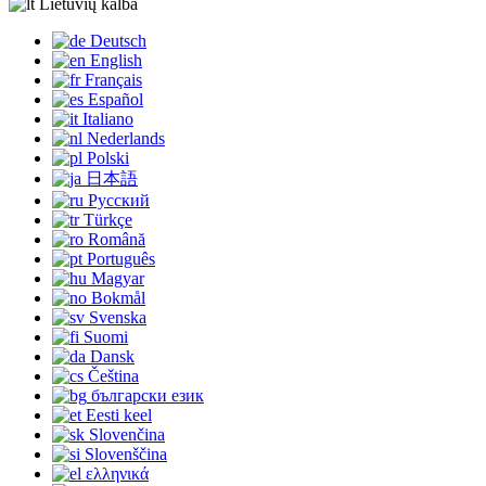
Lietuvių kalba
Deutsch
English
Français
Español
Italiano
Nederlands
Polski
日本語
Русский
Türkçe
Română
Português
Magyar
Bokmål
Svenska
Suomi
Dansk
Čeština
български език
Eesti keel
Slovenčina
Slovenščina
ελληνικά