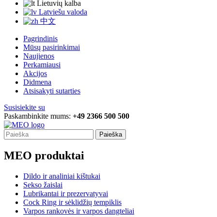
Lietuvių kalba
Latviešu valoda
中文
Pagrindinis
Mūsų pasirinkimai
Naujienos
Perkamiausi
Akcijos
Didmena
Atsisakyti sutarties
Susisiekite su
Paskambinkite mums:
+49 2366 500 500
Paieška
MEO produktai
Dildo ir analiniai kištukai
Sekso žaislai
Lubrikantai ir prezervatyvai
Cock Ring ir sėklidžių tempiklis
Varpos rankovės ir varpos dangteliai