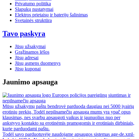
Privatumo politika
Slapukų nustatymai
Elektros prietaisų ir baterijų šalinimas
Svetainės struktūra
Tavo paskyra
Jūsų užsakymai
Grąžinamos lėšos
Jūsų adresai
Jūsų asmens duomenys
Jūsų kuponai
Jaunimo apsauga
Europos policijos pareigūnų siuntimas ir
nepilnamečių apsauga
Mūsų užsakymų paštu bendrovė parduoda daugiau nei 5000 įvairių
erotinių prekių. Todėl nepilnamečių apsauga mums yra ypač opus
klausimas, nes svarbu apsaugoti vaikus ir jaunuolius nuo per
ankstyvo kontakto su erotinėmis pramogomis ir erotiniais dirbiniais,
kurie parduodami paštu.
Todėl savo parduotuvėje naudojame apsaugos sistemas age-de.xml-