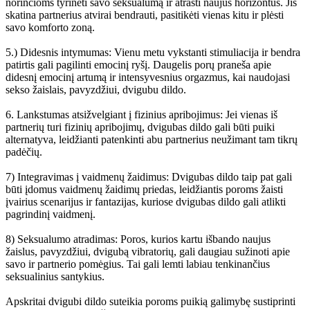
norinčioms tyrinėti savo seksualumą ir atrasti naujus horizontus. Jis
skatina partnerius atvirai bendrauti, pasitikėti vienas kitu ir plėsti
savo komforto zoną.
5.) Didesnis intymumas: Vienu metu vykstanti stimuliacija ir bendra
patirtis gali pagilinti emocinį ryšį. Daugelis porų praneša apie
didesnį emocinį artumą ir intensyvesnius orgazmus, kai naudojasi
sekso žaislais, pavyzdžiui, dvigubu dildo.
6. Lankstumas atsižvelgiant į fizinius apribojimus: Jei vienas iš
partnerių turi fizinių apribojimų, dvigubas dildo gali būti puiki
alternatyva, leidžianti patenkinti abu partnerius neužimant tam tikrų
padėčių.
7) Integravimas į vaidmenų žaidimus: Dvigubas dildo taip pat gali
būti įdomus vaidmenų žaidimų priedas, leidžiantis poroms žaisti
įvairius scenarijus ir fantazijas, kuriose dvigubas dildo gali atlikti
pagrindinį vaidmenį.
8) Seksualumo atradimas: Poros, kurios kartu išbando naujus
žaislus, pavyzdžiui, dvigubą vibratorių, gali daugiau sužinoti apie
savo ir partnerio pomėgius. Tai gali lemti labiau tenkinančius
seksualinius santykius.
Apskritai dvigubi dildo suteikia poroms puikią galimybę sustiprinti