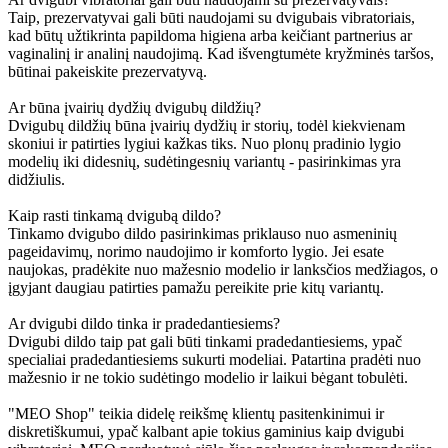
Taip, prezervatyvai gali būti naudojami su dvigubais vibratoriais,
kad būtų užtikrinta papildoma higiena arba keičiant partnerius ar
vaginalinį ir analinį naudojimą. Kad išvengtumėte kryžminės taršos,
būtinai pakeiskite prezervatyvą.
Ar būna įvairių dydžių dvigubų dildžių?
Dvigubų dildžių būna įvairių dydžių ir storių, todėl kiekvienam
skoniui ir patirties lygiui kažkas tiks. Nuo plonų pradinio lygio
modelių iki didesnių, sudėtingesnių variantų - pasirinkimas yra
didžiulis.
Kaip rasti tinkamą dvigubą dildo?
Tinkamo dvigubo dildo pasirinkimas priklauso nuo asmeninių
pageidavimų, norimo naudojimo ir komforto lygio. Jei esate
naujokas, pradėkite nuo mažesnio modelio ir lanksčios medžiagos, o
įgyjant daugiau patirties pamažu pereikite prie kitų variantų.
Ar dvigubi dildo tinka ir pradedantiesiems?
Dvigubi dildo taip pat gali būti tinkami pradedantiesiems, ypač
specialiai pradedantiesiems sukurti modeliai. Patartina pradėti nuo
mažesnio ir ne tokio sudėtingo modelio ir laikui bėgant tobulėti.
"MEO Shop" teikia didelę reikšmę klientų pasitenkinimui ir
diskretiškumui, ypač kalbant apie tokius gaminius kaip dvigubi