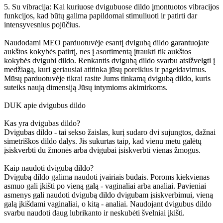
5. Su vibracija: Kai kuriuose dvigubuose dildo įmontuotos vibracijos
funkcijos, kad būtų galima papildomai stimuliuoti ir patirti dar
intensyvesnius pojūčius.
Naudodami MEO parduotuvėje esantį dvigubą dildo garantuojate
aukštos kokybės patirtį, nes į asortimentą įtraukti tik aukštos
kokybės dvigubi dildo. Renkantis dvigubą dildo svarbu atsižvelgti į
medžiagą, kuri geriausiai atitinka jūsų poreikius ir pageidavimus.
Mūsų parduotuvėje tikrai rasite Jums tinkamą dvigubą dildo, kuris
suteiks naują dimensiją Jūsų intymioms akimirkoms.
DUK apie dvigubus dildo
Kas yra dvigubas dildo?
Dvigubas dildo - tai sekso žaislas, kurį sudaro dvi sujungtos, dažnai
simetriškos dildo dalys. Jis sukurtas taip, kad vienu metu galėtų
įsiskverbti du žmonės arba dvigubai įsiskverbti vienas žmogus.
Kaip naudoti dvigubą dildo?
Dvigubą dildo galima naudoti įvairiais būdais. Poroms kiekvienas
asmuo gali įkišti po vieną galą - vaginaliai arba analiai. Pavieniai
asmenys gali naudoti dvigubą dildo dvigubam įsiskverbimui, vieną
galą įkišdami vaginaliai, o kitą - analiai. Naudojant dvigubus dildo
svarbu naudoti daug lubrikanto ir neskubėti švelniai įkišti.