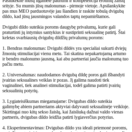
Pasitikėkite mūsų ilgamete patirtimi ir kompetencija erotinių žaislų
srityje. Su mumis jūsų malonumas - pirmoje vietoje. Apsilankykite
pas mus MEO parduotuvėje jau šiandien ir raskite tobulą dvigubą
dildo, kad jūsų jausmingos valandos taptų nepamirštamos.
Dvigubi dildo suteikia poroms daugybę privalumų, kurie gali
praturtinti jų intymius santykius ir sustiprinti seksualinę patirtį. Štai
keletas svarbiausių dvigubų dildžių privalumų poroms:
1. Bendras malonumas: Dvigubi dildės yra specialiai sukurti dviejų
žmonių stimuliacijai vienu metu. Tai skatina nepakartojamą artumo
ir bendro malonumo jausmą, kai abu partneriai jaučia malonumą tuo
pačiu metu.
2. Universalumas: naudodamos dvigubą dildę poros gali išbandyti
įvairias seksualines veiklas ir pozas. Jį galima naudoti tiek
vaginalinei, tiek analinei stimuliacijai, todėl galima patirti įvairių
seksualinių potyrių.
3. Lygiateisiškumas miegamajame: Dvigubas dildo suteikia
galimybę abiem partneriams aktyviai dalyvauti seksualinėje veikloje.
Skirtingai nuo kitų sekso žaislų, kai žaisliuką dažnai valdo vienas
partneris, dvigubas dildo leidžia patirti lygiaverčius potyrius.
4. Eksperimentavimas: Dvigubas dildo yra ideali priemonė poroms,