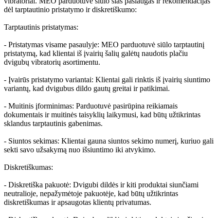
vibratoriai. MEO parduotuvė siūlo šias paslaugas ir rekomendacijas
dėl tarptautinio pristatymo ir diskretiškumo:
Tarptautinis pristatymas:
- Pristatymas visame pasaulyje: MEO parduotuvė siūlo tarptautinį
pristatymą, kad klientai iš įvairių šalių galėtų naudotis plačiu
dvigubų vibratorių asortimentu.
- Įvairūs pristatymo variantai: Klientai gali rinktis iš įvairių siuntimo
variantų, kad dvigubus dildo gautų greitai ir patikimai.
- Muitinis įforminimas: Parduotuvė pasirūpina reikiamais
dokumentais ir muitinės taisyklių laikymusi, kad būtų užtikrintas
sklandus tarptautinis gabenimas.
- Siuntos sekimas: Klientai gauna siuntos sekimo numerį, kuriuo gali
sekti savo užsakymą nuo išsiuntimo iki atvykimo.
Diskretiškumas:
- Diskretiška pakuotė: Dvigubi dildės ir kiti produktai siunčiami
neutralioje, nepažymėtoje pakuotėje, kad būtų užtikrintas
diskretiškumas ir apsaugotas klientų privatumas.