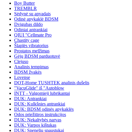
Boy Butter
TREMBLR
Sėdynė su apvadais
Odinė apykaklė BDSM
Dvigubas dildo
Odiniai antrankiai
QIUI "Cellmate Pro
Chastity cage
Šlaplės vibratorius
Prostatos melžimas
Gėjų BDSM parduotuvė
Clejuso
Analinis tempimas
BDSM žvakės
Lovense
DOT-Home TUSHTEK analinis dušelis
"VacuGlide" iš "Autoblow
INTT - Valgomieji lubrikantai
DUK: Antrankiai
DUK: Kulkšnies antrankiai
DUK: BDSM odinės apykaklės
Odos priežiūros instrukcijos
DUK: Nekaltybės narvas
DUK: Varpos kištukas
DUK: Spenelių spaustukai