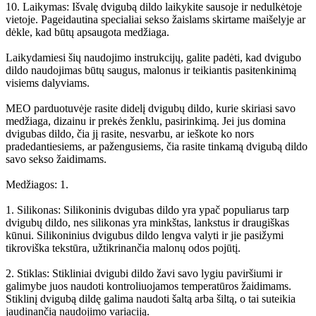
10. Laikymas: Išvalę dvigubą dildo laikykite sausoje ir nedulkėtoje
vietoje. Pageidautina specialiai sekso žaislams skirtame maišelyje ar
dėkle, kad būtų apsaugota medžiaga.
Laikydamiesi šių naudojimo instrukcijų, galite padėti, kad dvigubo
dildo naudojimas būtų saugus, malonus ir teikiantis pasitenkinimą
visiems dalyviams.
MEO parduotuvėje rasite didelį dvigubų dildo, kurie skiriasi savo
medžiaga, dizainu ir prekės ženklu, pasirinkimą. Jei jus domina
dvigubas dildo, čia jį rasite, nesvarbu, ar ieškote ko nors
pradedantiesiems, ar pažengusiems, čia rasite tinkamą dvigubą dildo
savo sekso žaidimams.
Medžiagos: 1.
1. Silikonas: Silikoninis dvigubas dildo yra ypač populiarus tarp
dvigubų dildo, nes silikonas yra minkštas, lankstus ir draugiškas
kūnui. Silikoninius dvigubus dildo lengva valyti ir jie pasižymi
tikroviška tekstūra, užtikrinančia malonų odos pojūtį.
2. Stiklas: Stikliniai dvigubi dildo žavi savo lygiu paviršiumi ir
galimybe juos naudoti kontroliuojamos temperatūros žaidimams.
Stiklinį dvigubą dildę galima naudoti šaltą arba šiltą, o tai suteikia
jaudinančią naudojimo variaciją.