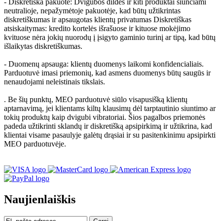
- Diskretiška pakuotė: Dvigubos dildės ir kiti produktai siunčiami
neutralioje, nepažymėtoje pakuotėje, kad būtų užtikrintas
diskretiškumas ir apsaugotas klientų privatumas Diskretiškas
atsiskaitymas: kredito kortelės išrašuose ir kituose mokėjimo
kvituose nėra jokių nuorodų į įsigyto gaminio turinį ar tipą, kad būtų
išlaikytas diskretiškumas.
- Duomenų apsauga: klientų duomenys laikomi konfidencialiais.
Parduotuvė imasi priemonių, kad asmens duomenys būtų saugūs ir
nenaudojami neleistinais tikslais.
. Be šių punktų, MEO parduotuvė siūlo visapusišką klientų
aptarnavimą, jei klientams kiltų klausimų dėl tarptautinio siuntimo ar
tokių produktų kaip dvigubi vibratoriai. Šios pagalbos priemonės
padeda užtikrinti sklandų ir diskretišką apsipirkimą ir užtikrina, kad
klientai visame pasaulyje galėtų drąsiai ir su pasitenkinimu apsipirkti
MEO parduotuvėje.
Naujienlaiškis