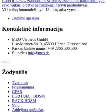
Label ir ICRA. Naudodamiesi šiomis sistemomis galite apsaugoti
savo vaikus, o patys netrukdomai naršyti parduotuvėje.
Visi mūsų fotomodeliai yra 18 metų arba vyresni
Jaunimo apsauga
Kontaktinė informacija
MEO Vertriebs GmbH
Lise-Meitner-Str. 9, 45699 Herten, Deutschland
Paskambinkite mums:
+49 2366 500 500
El. paštas
info@meo.de
scroll
Žodynėlis
Tvarumas
Prieinamumas
GPSR
LGBTQIA+ BDSM
RACK BDSM
SSC
Atidėjimo purškalas