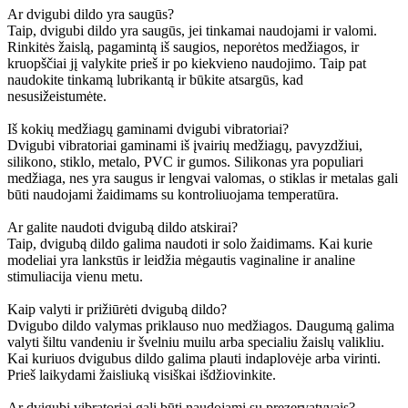
Ar dvigubi dildo yra saugūs?
Taip, dvigubi dildo yra saugūs, jei tinkamai naudojami ir valomi.
Rinkitės žaislą, pagamintą iš saugios, neporėtos medžiagos, ir
kruopščiai jį valykite prieš ir po kiekvieno naudojimo. Taip pat
naudokite tinkamą lubrikantą ir būkite atsargūs, kad
nesusižeistumėte.
Iš kokių medžiagų gaminami dvigubi vibratoriai?
Dvigubi vibratoriai gaminami iš įvairių medžiagų, pavyzdžiui,
silikono, stiklo, metalo, PVC ir gumos. Silikonas yra populiari
medžiaga, nes yra saugus ir lengvai valomas, o stiklas ir metalas gali
būti naudojami žaidimams su kontroliuojama temperatūra.
Ar galite naudoti dvigubą dildo atskirai?
Taip, dvigubą dildo galima naudoti ir solo žaidimams. Kai kurie
modeliai yra lankstūs ir leidžia mėgautis vaginaline ir analine
stimuliacija vienu metu.
Kaip valyti ir prižiūrėti dvigubą dildo?
Dvigubo dildo valymas priklauso nuo medžiagos. Daugumą galima
valyti šiltu vandeniu ir švelniu muilu arba specialiu žaislų valikliu.
Kai kuriuos dvigubus dildo galima plauti indaplovėje arba virinti.
Prieš laikydami žaisliuką visiškai išdžiovinkite.
Ar dvigubi vibratoriai gali būti naudojami su prezervatyvais?