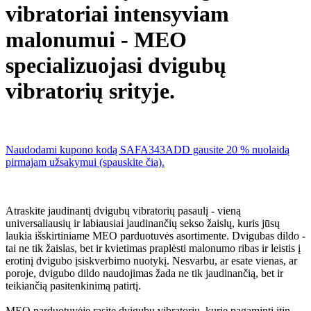
vibratoriai intensyviam
malonumui - MEO
specializuojasi dvigubų
vibratorių srityje.
Naudodami kupono kodą SAFA343ADD gausite 20 % nuolaidą
pirmajam užsakymui (spauskite čia).
Atraskite jaudinantį dvigubų vibratorių pasaulį - vieną
universaliausių ir labiausiai jaudinančių sekso žaislų, kuris jūsų
laukia išskirtiniame MEO parduotuvės asortimente. Dvigubas dildo -
tai ne tik žaislas, bet ir kvietimas praplėsti malonumo ribas ir leistis į
erotinį dvigubo įsiskverbimo nuotykį. Nesvarbu, ar esate vienas, ar
poroje, dvigubo dildo naudojimas žada ne tik jaudinančią, bet ir
teikiančią pasitenkinimą patirtį.
MEO parduotuvėje rasite dvigubų vibratorių, kurie pagaminti itin