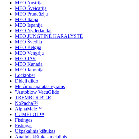
MEO Austrija
MEO Šveicarija
MEO Prancūzija
MEO Italija
MEO Ispanija
MEO Nyderlandai
MEO JUNGTINĖ KARALYSTĖ
MEO Švedija
MEO Belgija
MEO Vengrija
MEO JAV
MEO Kanada
MEO Japonija
Locktober
Dideli dildo
Melžimo aparatas vyrams
"Autoblow VacuGlide
TREMBLR BT-R
NoPacha™
AlphaMale™
CUMELOT™
Fistingas
Fistingas
Užpakalinis kištukas
Analinis kištukas metalinis