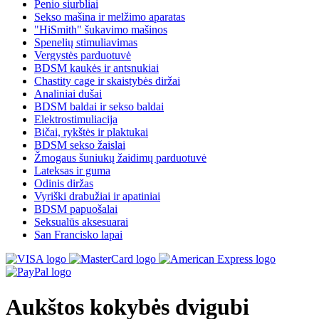
Penio siurbliai
Sekso mašina ir melžimo aparatas
"HiSmith" šukavimo mašinos
Spenelių stimuliavimas
Vergystės parduotuvė
BDSM kaukės ir antsnukiai
Chastity cage ir skaistybės diržai
Analiniai dušai
BDSM baldai ir sekso baldai
Elektrostimuliacija
Bičai, rykštės ir plaktukai
BDSM sekso žaislai
Žmogaus šuniukų žaidimų parduotuvė
Lateksas ir guma
Odinis diržas
Vyriški drabužiai ir apatiniai
BDSM papuošalai
Seksualūs aksesuarai
San Francisko lapai
Aukštos kokybės dvigubi