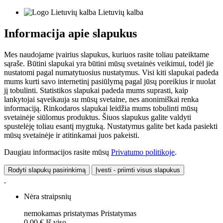
Lietuvių kalba
Informacija apie slapukus
Mes naudojame įvairius slapukus, kuriuos rasite toliau pateiktame
sąraše. Būtini slapukai yra būtini mūsų svetainės veikimui, todėl jie
nustatomi pagal numatytuosius nustatymus. Visi kiti slapukai padeda
mums kurti savo internetinį pasiūlymą pagal jūsų poreikius ir nuolat
jį tobulinti. Statistikos slapukai padeda mums suprasti, kaip
lankytojai sąveikauja su mūsų svetaine, nes anonimiškai renka
informaciją. Rinkodaros slapukai leidžia mums tobulinti mūsų
svetainėje siūlomus produktus. Šiuos slapukus galite valdyti
spustelėję toliau esantį mygtuką. Nustatymus galite bet kada pasiekti
mūsų svetainėje ir atitinkamai juos pakeisti.
Daugiau informacijos rasite mūsų
Privatumo politikoje
.
Rodyti slapukų pasirinkimą
Įvesti - priimti visus slapukus
Nėra straipsnių
nemokamas pristatymas
Pristatymas
0,00 €
Iš viso