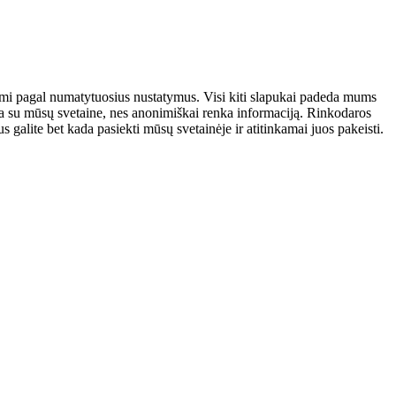
atomi pagal numatytuosius nustatymus. Visi kiti slapukai padeda mums
auja su mūsų svetaine, nes anonimiškai renka informaciją. Rinkodaros
galite bet kada pasiekti mūsų svetainėje ir atitinkamai juos pakeisti.