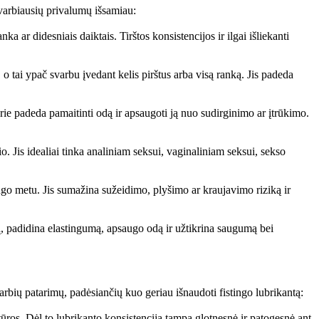
svarbiausių privalumų išsamiau:
nka ar didesniais daiktais. Tirštos konsistencijos ir ilgai išliekanti
 tai ypač svarbu įvedant kelis pirštus arba visą ranką. Jis padeda
ie padeda pamaitinti odą ir apsaugoti ją nuo sudirginimo ar įtrūkimo.
gio. Jis idealiai tinka analiniam seksui, vaginaliniam seksui, sekso
ngo metu. Jis sumažina sužeidimo, plyšimo ar kraujavimo riziką ir
ą, padidina elastingumą, apsaugo odą ir užtikrina saugumą bei
varbių patarimų, padėsiančių kuo geriau išnaudoti fistingo lubrikantą:
tūros. Dėl to lubrikanto konsistencija tampa glotnesnė ir patogesnė ant