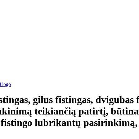
tingas, gilus fistingas, dvigubas f
enkinimą teikiančią patirtį, būtin
fistingo lubrikantų pasirinkimą,