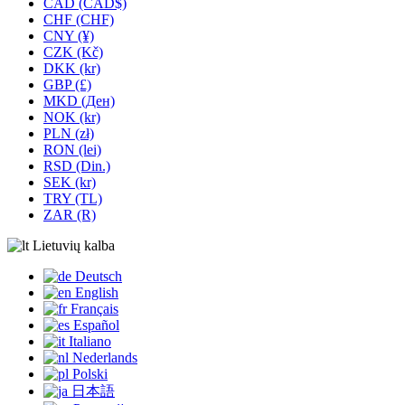
CAD (CAD$)
CHF (CHF)
CNY (¥)
CZK (Kč)
DKK (kr)
GBP (£)
MKD (Ден)
NOK (kr)
PLN (zł)
RON (lei)
RSD (Din.)
SEK (kr)
TRY (TL)
ZAR (R)
Lietuvių kalba
Deutsch
English
Français
Español
Italiano
Nederlands
Polski
日本語