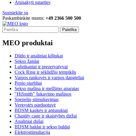
Atsisakyti sutarties
Susisiekite su
Paskambinkite mums:
+49 2366 500 500
Paieška
MEO produktai
Dildo ir analiniai kištukai
Sekso žaislai
Lubrikantai ir prezervatyvai
Cock Ring ir sėklidžių tempiklis
Varpos rankovės ir varpos dangteliai
Penio siurbliai
Sekso mašina ir melžimo aparatas
"HiSmith" šukavimo mašinos
Spenelių stimuliavimas
Vergystės parduotuvė
BDSM kaukės ir antsnukiai
Chastity cage ir skaistybės diržai
Analiniai dušai
BDSM baldai ir sekso baldai
Elektrostimuliacija