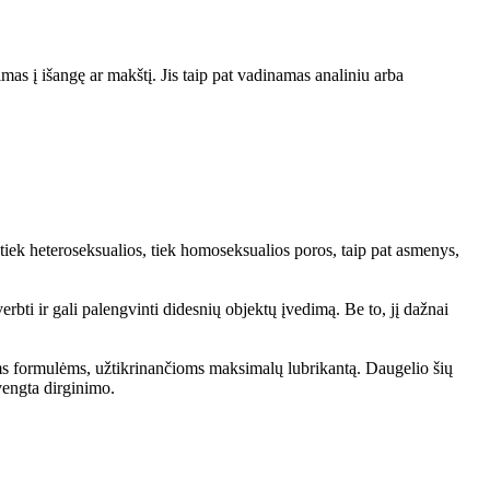
šimas į išangę ar makštį. Jis taip pat vadinamas analiniu arba
a tiek heteroseksualios, tiek homoseksualios poros, taip pat asmenys,
bti ir gali palengvinti didesnių objektų įvedimą. Be to, jį dažnai
ioms formulėms, užtikrinančioms maksimalų lubrikantą. Daugelio šių
švengta dirginimo.