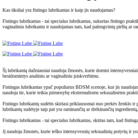
Kas tiksliai yra fistingo lubrikantas ir kaip jis naudojamas?
Fistingo lubrikantas - tai specialus lubrikantas, sukurtas fistingo prakt
vaginaliniu lubrikantu ir naudojamas tam, kad palengvintų pirštų ar ra
Šį lubrikantą dažniausiai naudoja žmonės, kurie domisi intensyvesniais 
besidomintys analiniu ar vaginaliniu įsiskverbimu.
Fistingas lubrikantas ypač populiarus BDSM scenoje, kur jis naudojamas
naudoja tie, kurie teikia pirmenybę ekstremalioms seksualinėms prakt
Fistingo lubrikantų sudėtis skiriasi priklausomai nuo prekės ženklo i
lubrikantų sudėtyje taip pat yra raminančių ar drėkinančių ingredientų,
Fistingo lubrikantas - tai specialus lubrikantas, skirtas tam, kad fistin
Jį naudoja žmonės, kurie ieško intensyvesnių seksualinių potyrių ir yra