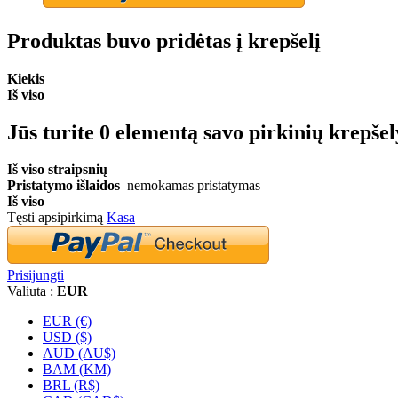
Produktas buvo pridėtas į krepšelį
Kiekis
Iš viso
Jūs turite
0
elementą savo pirkinių krepšel
Iš viso straipsnių
Pristatymo išlaidos
nemokamas pristatymas
Iš viso
Tęsti apsipirkimą
Kasa
Prisijungti
Valiuta :
EUR
EUR (€)
USD ($)
AUD (AU$)
BAM (KM)
BRL (R$)