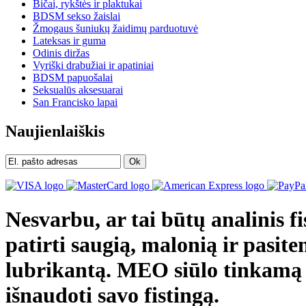
Bičai, rykštės ir plaktukai
BDSM sekso žaislai
Žmogaus šuniukų žaidimų parduotuvė
Lateksas ir guma
Odinis diržas
Vyriški drabužiai ir apatiniai
BDSM papuošalai
Seksualūs aksesuarai
San Francisko lapai
Naujienlaiškis
Ok
Nesvarbu, ar tai būtų analinis fis
patirti saugią, malonią ir pasit
lubrikantą. MEO siūlo tinkamą 
išnaudoti savo fistingą.