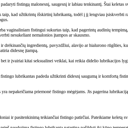
padaryti fistingą malonesnį, saugesnį ir labiau tenkinantį. Štai keletas 
taip, kad užtikrintų išskirtinį lubrikantą, todėl į jį lengviau įsiskverbti ra
ogus.
a vaginaliniam fistingui sukurtas taip, kad pagerintų audinių tempimą, o
skverbti nesukeliant nemalonios įtampos ar skausmo.
 drėkinančių ingredientų, pavyzdžiui, alavijo ar hialurono rūgšties, kur
atiria didesnę įtampą.
et ir įvairiai kitai seksualinei veiklai, kai reikia didelio lubrikacijos ly
istingo lubrikantas padeda užtikrinti didesnį saugumą ir komfortą fisti
jis yra nepakeičiama priemonė fistingo mėgėjams. Jis pagerina lubrikacij
oniai ir pasitenkinimą teikiančiai fistingo patirčiai. Pateikiame keletą s
prieš naudojimą fistingo lubrikantą patartina pašildyti iki kūno tempera