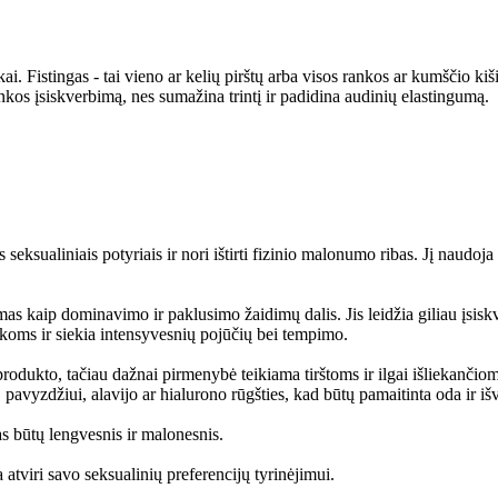
ikai. Fistingas - tai vieno ar kelių pirštų arba visos rankos ar kumščio ki
nkos įsiskverbimą, nes sumažina trintį ir padidina audinių elastingumą.
seksualiniais potyriais ir nori ištirti fizinio malonumo ribas. Jį naudoj
 kaip dominavimo ir paklusimo žaidimų dalis. Jis leidžia giliau įsiskver
ikoms ir siekia intensyvesnių pojūčių bei tempimo.
r produkto, tačiau dažnai pirmenybė teikiama tirštoms ir ilgai išliekanč
 pavyzdžiui, alavijo ar hialurono rūgšties, kad būtų pamaitinta oda ir i
gas būtų lengvesnis ir malonesnis.
 atviri savo seksualinių preferencijų tyrinėjimui.