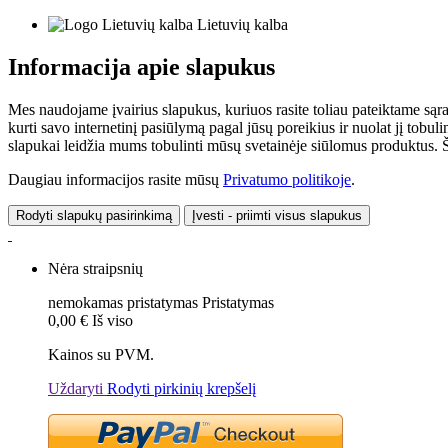
Lietuvių kalba
Informacija apie slapukus
Mes naudojame įvairius slapukus, kuriuos rasite toliau pateiktame sąr
kurti savo internetinį pasiūlymą pagal jūsų poreikius ir nuolat jį tob
slapukai leidžia mums tobulinti mūsų svetainėje siūlomus produktus. Ši
Daugiau informacijos rasite mūsų
Privatumo politikoje
.
Rodyti slapukų pasirinkimą
Įvesti - priimti visus slapukus
Nėra straipsnių
nemokamas pristatymas
Pristatymas
0,00 €
Iš viso
Kainos su PVM.
Uždaryti
Rodyti pirkinių krepšelį