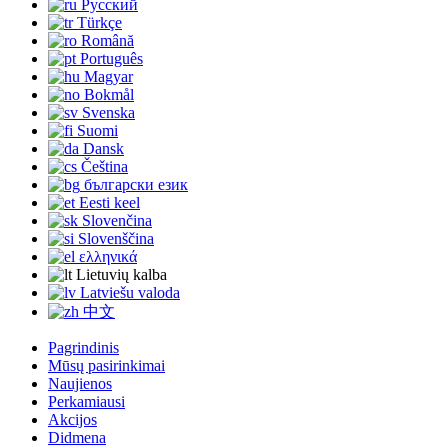
Русский
Türkçe
Română
Português
Magyar
Bokmål
Svenska
Suomi
Dansk
Čeština
български език
Eesti keel
Slovenčina
Slovenščina
ελληνικά
Lietuvių kalba
Latviešu valoda
中文
Pagrindinis
Mūsų pasirinkimai
Naujienos
Perkamiausi
Akcijos
Didmena