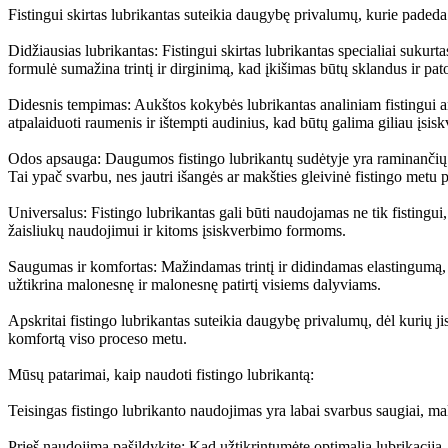
Fistingui skirtas lubrikantas suteikia daugybę privalumų, kurie padeda 
Didžiausias lubrikantas: Fistingui skirtas lubrikantas specialiai sukurtas 
formulė sumažina trintį ir dirginimą, kad įkišimas būtų sklandus ir pat
Didesnis tempimas: Aukštos kokybės lubrikantas analiniam fistingui arb
atpalaiduoti raumenis ir ištempti audinius, kad būtų galima giliau įsi
Odos apsauga: Daugumos fistingo lubrikantų sudėtyje yra raminančių ir
Tai ypač svarbu, nes jautri išangės ar makšties gleivinė fistingo metu p
Universalus: Fistingo lubrikantas gali būti naudojamas ne tik fistingui, b
žaisliukų naudojimui ir kitoms įsiskverbimo formoms.
Saugumas ir komfortas: Mažindamas trintį ir didindamas elastingumą, f
užtikrina malonesnę ir malonesnę patirtį visiems dalyviams.
Apskritai fistingo lubrikantas suteikia daugybę privalumų, dėl kurių 
komfortą viso proceso metu.
Mūsų patarimai, kaip naudoti fistingo lubrikantą:
Teisingas fistingo lubrikanto naudojimas yra labai svarbus saugiai, mal
Prieš naudojimą pašildykite: Kad užtikrintumėte optimalią lubrikaciją, 