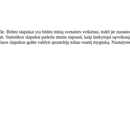
aše. Būtini slapukai yra būtini mūsų svetainės veikimui, todėl jie nust
ulinti. Statistikos slapukai padeda mums suprasti, kaip lankytojai sąveik
uos slapukus galite valdyti spustelėję toliau esantį mygtuką. Nustatymus 