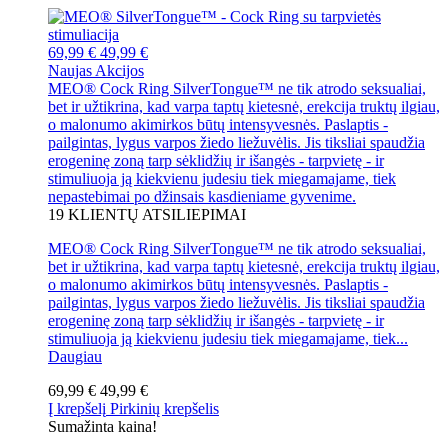
69,99 €
49,99 €
Naujas
Akcijos
MEO® Cock Ring SilverTongue™ ne tik atrodo seksualiai,
bet ir užtikrina, kad varpa taptų kietesnė, erekcija truktų ilgiau,
o malonumo akimirkos būtų intensyvesnės. Paslaptis -
pailgintas, lygus varpos žiedo liežuvėlis. Jis tiksliai spaudžia
erogeninę zoną tarp sėklidžių ir išangės - tarpvietę - ir
stimuliuoja ją kiekvienu judesiu tiek miegamajame, tiek
nepastebimai po džinsais kasdieniame gyvenime.
19
KLIENTŲ ATSILIEPIMAI
MEO® Cock Ring SilverTongue™ ne tik atrodo seksualiai,
bet ir užtikrina, kad varpa taptų kietesnė, erekcija truktų ilgiau,
o malonumo akimirkos būtų intensyvesnės. Paslaptis -
pailgintas, lygus varpos žiedo liežuvėlis. Jis tiksliai spaudžia
erogeninę zoną tarp sėklidžių ir išangės - tarpvietę - ir
stimuliuoja ją kiekvienu judesiu tiek miegamajame, tiek...
Daugiau
69,99 €
49,99 €
Į krepšelį
Pirkinių krepšelis
Sumažinta kaina!