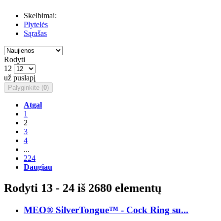
Skelbimai:
Plytelės
Sąrašas
Rodyti
12
už puslapį
Palyginkite (
0
)
Atgal
1
2
3
4
...
224
Daugiau
Rodyti 13 - 24 iš 2680 elementų
MEO® SilverTongue™ - Cock Ring su...