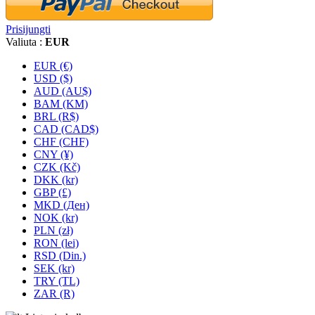
Prisijungti
Valiuta :
EUR
EUR (€)
USD ($)
AUD (AU$)
BAM (KM)
BRL (R$)
CAD (CAD$)
CHF (CHF)
CNY (¥)
CZK (Kč)
DKK (kr)
GBP (£)
MKD (Ден)
NOK (kr)
PLN (zł)
RON (lei)
RSD (Din.)
SEK (kr)
TRY (TL)
ZAR (R)