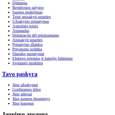
Didmena
Bendrosios sąlygos
Saugus mokėjimas
Teisė atsisakyti sutarties
Užsakymo pristatymas
Autorinės teisės
Atspaudas
Deklaracija dėl prieinamumo
Atsisakyti sutarties
Pristatymo išlaidos
Privatumo politika
Slapukų nustatymai
Elektros prietaisų ir baterijų šalinimas
Svetainės struktūra
Tavo paskyra
Jūsų užsakymai
Grąžinamos lėšos
Jūsų adresai
Jūsų asmens duomenys
Jūsų kuponai
Jaunimo apsauga