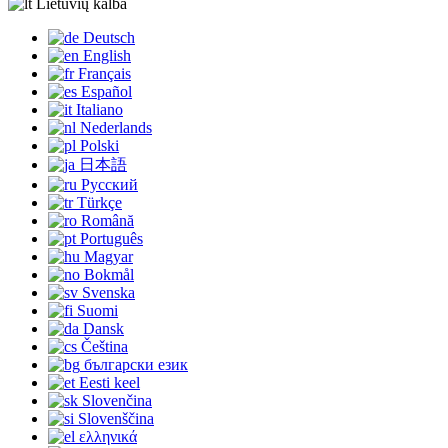
Lietuvių kalba
Deutsch
English
Français
Español
Italiano
Nederlands
Polski
日本語
Русский
Türkçe
Română
Português
Magyar
Bokmål
Svenska
Suomi
Dansk
Čeština
български език
Eesti keel
Slovenčina
Slovenščina
ελληνικά