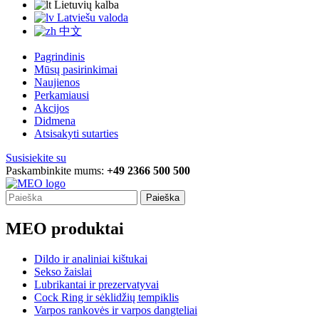
Lietuvių kalba
Latviešu valoda
中文
Pagrindinis
Mūsų pasirinkimai
Naujienos
Perkamiausi
Akcijos
Didmena
Atsisakyti sutarties
Susisiekite su
Paskambinkite mums:
+49 2366 500 500
Paieška
MEO produktai
Dildo ir analiniai kištukai
Sekso žaislai
Lubrikantai ir prezervatyvai
Cock Ring ir sėklidžių tempiklis
Varpos rankovės ir varpos dangteliai