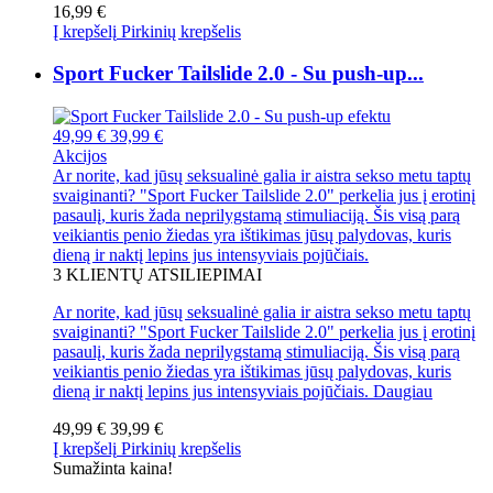
16,99 €
Į krepšelį
Pirkinių krepšelis
Sport Fucker Tailslide 2.0 - Su push-up...
49,99 €
39,99 €
Akcijos
Ar norite, kad jūsų seksualinė galia ir aistra sekso metu taptų
svaiginanti? "Sport Fucker Tailslide 2.0" perkelia jus į erotinį
pasaulį, kuris žada neprilygstamą stimuliaciją. Šis visą parą
veikiantis penio žiedas yra ištikimas jūsų palydovas, kuris
dieną ir naktį lepins jus intensyviais pojūčiais.
3
KLIENTŲ ATSILIEPIMAI
Ar norite, kad jūsų seksualinė galia ir aistra sekso metu taptų
svaiginanti? "Sport Fucker Tailslide 2.0" perkelia jus į erotinį
pasaulį, kuris žada neprilygstamą stimuliaciją. Šis visą parą
veikiantis penio žiedas yra ištikimas jūsų palydovas, kuris
dieną ir naktį lepins jus intensyviais pojūčiais.
Daugiau
49,99 €
39,99 €
Į krepšelį
Pirkinių krepšelis
Sumažinta kaina!