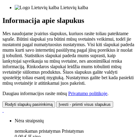
Lietuvių kalba
Informacija apie slapukus
Mes naudojame įvairius slapukus, kuriuos rasite toliau pateiktame
sąraše. Būtini slapukai yra būtini mūsų svetainės veikimui, todėl jie
nustatomi pagal numatytuosius nustatymus. Visi kiti slapukai padeda
mums kurti savo internetinį pasiūlymą pagal jūsų poreikius ir nuolat
jį tobulinti. Statistikos slapukai padeda mums suprasti, kaip
lankytojai sąveikauja su mūsų svetaine, nes anonimiškai renka
informaciją. Rinkodaros slapukai leidžia mums tobulinti mūsų
svetainėje siūlomus produktus. Šiuos slapukus galite valdyti
spustelėję toliau esantį mygtuką. Nustatymus galite bet kada pasiekti
mūsų svetainėje ir atitinkamai juos pakeisti.
Daugiau informacijos rasite mūsų
Privatumo politikoje
.
Rodyti slapukų pasirinkimą
Įvesti - priimti visus slapukus
Nėra straipsnių
nemokamas pristatymas
Pristatymas
0,00 €
Iš viso