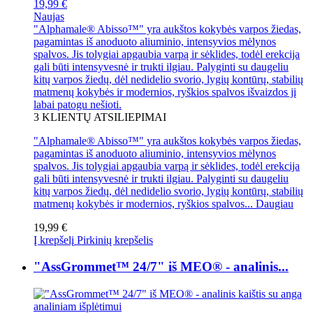
19,99 €
Naujas
"Alphamale® Abisso™" yra aukštos kokybės varpos žiedas,
pagamintas iš anoduoto aliuminio, intensyvios mėlynos
spalvos. Jis tolygiai apgaubia varpą ir sėklides, todėl erekcija
gali būti intensyvesnė ir trukti ilgiau. Palyginti su daugeliu
kitų varpos žiedų, dėl nedidelio svorio, lygių kontūrų, stabilių
matmenų kokybės ir modernios, ryškios spalvos išvaizdos jį
labai patogu nešioti.
3
KLIENTŲ ATSILIEPIMAI
"Alphamale® Abisso™" yra aukštos kokybės varpos žiedas,
pagamintas iš anoduoto aliuminio, intensyvios mėlynos
spalvos. Jis tolygiai apgaubia varpą ir sėklides, todėl erekcija
gali būti intensyvesnė ir trukti ilgiau. Palyginti su daugeliu
kitų varpos žiedų, dėl nedidelio svorio, lygių kontūrų, stabilių
matmenų kokybės ir modernios, ryškios spalvos...
Daugiau
19,99 €
Į krepšelį
Pirkinių krepšelis
"AssGrommet™ 24/7" iš MEO® - analinis...