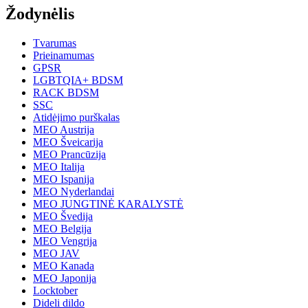
Žodynėlis
Tvarumas
Prieinamumas
GPSR
LGBTQIA+ BDSM
RACK BDSM
SSC
Atidėjimo purškalas
MEO Austrija
MEO Šveicarija
MEO Prancūzija
MEO Italija
MEO Ispanija
MEO Nyderlandai
MEO JUNGTINĖ KARALYSTĖ
MEO Švedija
MEO Belgija
MEO Vengrija
MEO JAV
MEO Kanada
MEO Japonija
Locktober
Dideli dildo