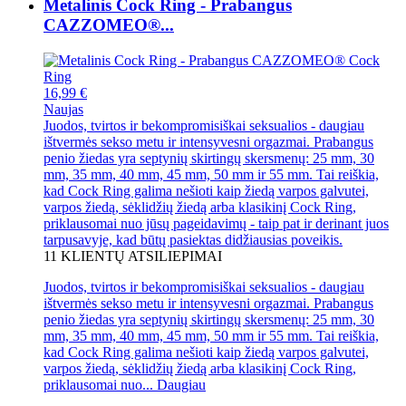
Metalinis Cock Ring - Prabangus
CAZZOMEO®...
16,99 €
Naujas
Juodos, tvirtos ir bekompromisiškai seksualios - daugiau
ištvermės sekso metu ir intensyvesni orgazmai. Prabangus
penio žiedas yra septynių skirtingų skersmenų: 25 mm, 30
mm, 35 mm, 40 mm, 45 mm, 50 mm ir 55 mm. Tai reiškia,
kad Cock Ring galima nešioti kaip žiedą varpos galvutei,
varpos žiedą, sėklidžių žiedą arba klasikinį Cock Ring,
priklausomai nuo jūsų pageidavimų - taip pat ir derinant juos
tarpusavyje, kad būtų pasiektas didžiausias poveikis.
11
KLIENTŲ ATSILIEPIMAI
Juodos, tvirtos ir bekompromisiškai seksualios - daugiau
ištvermės sekso metu ir intensyvesni orgazmai. Prabangus
penio žiedas yra septynių skirtingų skersmenų: 25 mm, 30
mm, 35 mm, 40 mm, 45 mm, 50 mm ir 55 mm. Tai reiškia,
kad Cock Ring galima nešioti kaip žiedą varpos galvutei,
varpos žiedą, sėklidžių žiedą arba klasikinį Cock Ring,
priklausomai nuo...
Daugiau