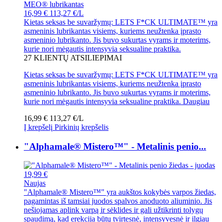
16,99 €
113,27 €/L
Kietas seksas be suvaržymų: LETS F*CK ULTIMATE™ yra
asmeninis lubrikantas visiems, kuriems neužtenka įprasto
asmeninio lubrikanto. Jis buvo sukurtas vyrams ir moterims,
kurie nori mėgautis intensyvia seksualine praktika.
27
KLIENTŲ ATSILIEPIMAI
Kietas seksas be suvaržymų: LETS F*CK ULTIMATE™ yra
asmeninis lubrikantas visiems, kuriems neužtenka įprasto
asmeninio lubrikanto. Jis buvo sukurtas vyrams ir moterims,
kurie nori mėgautis intensyvia seksualine praktika.
Daugiau
16,99 €
113,27 €/L
Į krepšelį
Pirkinių krepšelis
"Alphamale® Mistero™" - Metalinis penio...
19,99 €
Naujas
"Alphamale® Mistero™" yra aukštos kokybės varpos žiedas,
pagamintas iš tamsiai juodos spalvos anoduoto aliuminio. Jis
nešiojamas aplink varpą ir sėklides ir gali užtikrinti tolygų
spaudimą, kad erekcija būtų tvirtesnė, intensyvesnė ir ilgiau