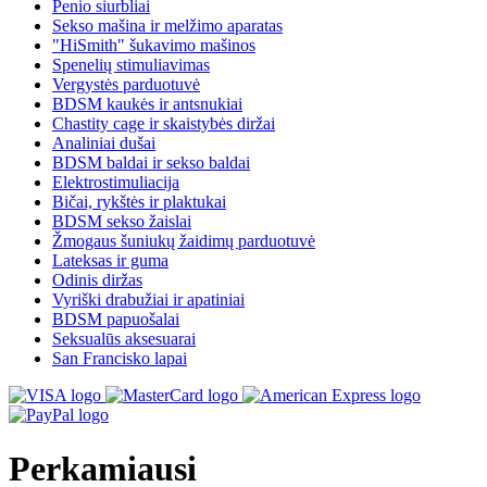
Penio siurbliai
Sekso mašina ir melžimo aparatas
"HiSmith" šukavimo mašinos
Spenelių stimuliavimas
Vergystės parduotuvė
BDSM kaukės ir antsnukiai
Chastity cage ir skaistybės diržai
Analiniai dušai
BDSM baldai ir sekso baldai
Elektrostimuliacija
Bičai, rykštės ir plaktukai
BDSM sekso žaislai
Žmogaus šuniukų žaidimų parduotuvė
Lateksas ir guma
Odinis diržas
Vyriški drabužiai ir apatiniai
BDSM papuošalai
Seksualūs aksesuarai
San Francisko lapai
Perkamiausi