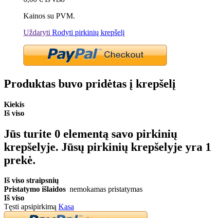
Kainos su PVM.
Uždaryti
Rodyti pirkinių krepšelį
Produktas buvo pridėtas į krepšelį
Kiekis
Iš viso
Jūs turite
0
elementą savo pirkinių
krepšelyje.
Jūsų pirkinių krepšelyje yra 1
prekė.
Iš viso straipsnių
Pristatymo išlaidos
nemokamas pristatymas
Iš viso
Tęsti apsipirkimą
Kasa