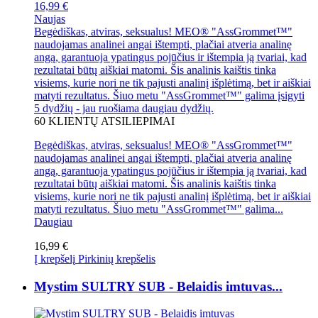
16,99 €
Naujas
Begėdiškas, atviras, seksualus! MEO® "AssGrommet™"
naudojamas analinei angai ištempti, plačiai atveria analinę
angą, garantuoja ypatingus pojūčius ir ištempia ją tvariai, kad
rezultatai būtų aiškiai matomi. Šis analinis kaištis tinka
visiems, kurie nori ne tik pajusti analinį išplėtimą, bet ir aiškiai
matyti rezultatus. Šiuo metu "AssGrommet™" galima įsigyti
5 dydžių - jau ruošiama daugiau dydžių.
60
KLIENTŲ ATSILIEPIMAI
Begėdiškas, atviras, seksualus! MEO® "AssGrommet™"
naudojamas analinei angai ištempti, plačiai atveria analinę
angą, garantuoja ypatingus pojūčius ir ištempia ją tvariai, kad
rezultatai būtų aiškiai matomi. Šis analinis kaištis tinka
visiems, kurie nori ne tik pajusti analinį išplėtimą, bet ir aiškiai
matyti rezultatus. Šiuo metu "AssGrommet™" galima...
Daugiau
16,99 €
Į krepšelį
Pirkinių krepšelis
Mystim SULTRY SUB - Belaidis imtuvas...