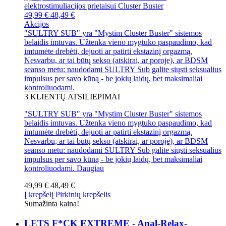
49,99 €
48,49 €
Akcijos
"SULTRY SUB" yra "Mystim Cluster Buster" sistemos
belaidis imtuvas. Užtenka vieno mygtuko paspaudimo, kad
imtumėte drebėti, dejuoti ar patirti ekstazinį orgazmą.
Nesvarbu, ar tai būtų sekso (atskirai, ar poroje), ar BDSM
seanso metu: naudodami SULTRY Sub galite siųsti seksualius
impulsus per savo kūną - be jokių laidų, bet maksimaliai
kontroliuodami.
3
KLIENTŲ ATSILIEPIMAI
"SULTRY SUB" yra "Mystim Cluster Buster" sistemos
belaidis imtuvas. Užtenka vieno mygtuko paspaudimo, kad
imtumėte drebėti, dejuoti ar patirti ekstazinį orgazmą.
Nesvarbu, ar tai būtų sekso (atskirai, ar poroje), ar BDSM
seanso metu: naudodami SULTRY Sub galite siųsti seksualius
impulsus per savo kūną - be jokių laidų, bet maksimaliai
kontroliuodami.
Daugiau
49,99 €
48,49 €
Į krepšelį
Pirkinių krepšelis
Sumažinta kaina!
LETS F*CK EXTREME - Anal-Relax-