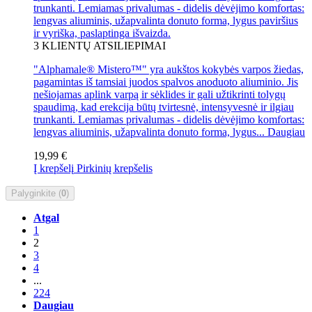
trunkanti. Lemiamas privalumas - didelis dėvėjimo komfortas:
lengvas aliuminis, užapvalinta donuto forma, lygus paviršius
ir vyriška, paslaptinga išvaizda.
3
KLIENTŲ ATSILIEPIMAI
"Alphamale® Mistero™" yra aukštos kokybės varpos žiedas,
pagamintas iš tamsiai juodos spalvos anoduoto aliuminio. Jis
nešiojamas aplink varpą ir sėklides ir gali užtikrinti tolygų
spaudimą, kad erekcija būtų tvirtesnė, intensyvesnė ir ilgiau
trunkanti. Lemiamas privalumas - didelis dėvėjimo komfortas:
lengvas aliuminis, užapvalinta donuto forma, lygus...
Daugiau
19,99 €
Į krepšelį
Pirkinių krepšelis
Palyginkite (
0
)
Atgal
1
2
3
4
...
224
Daugiau