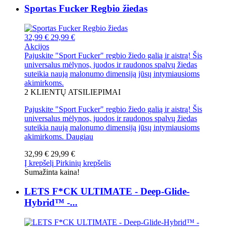
Sportas Fucker Regbio žiedas
32,99 €
29,99 €
Akcijos
Pajuskite "Sport Fucker" regbio žiedo galią ir aistrą! Šis
universalus mėlynos, juodos ir raudonos spalvų žiedas
suteikia naują malonumo dimensiją jūsų intymiausioms
akimirkoms.
2
KLIENTŲ ATSILIEPIMAI
Pajuskite "Sport Fucker" regbio žiedo galią ir aistrą! Šis
universalus mėlynos, juodos ir raudonos spalvų žiedas
suteikia naują malonumo dimensiją jūsų intymiausioms
akimirkoms.
Daugiau
32,99 €
29,99 €
Į krepšelį
Pirkinių krepšelis
Sumažinta kaina!
LETS F*CK ULTIMATE - Deep-Glide-
Hybrid™ -...