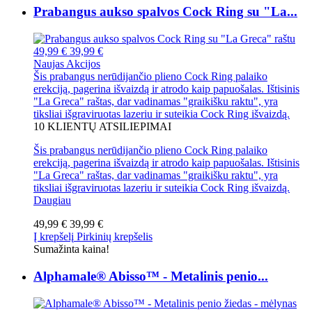
Prabangus aukso spalvos Cock Ring su "La...
49,99 €
39,99 €
Naujas
Akcijos
Šis prabangus nerūdijančio plieno Cock Ring palaiko
erekciją, pagerina išvaizdą ir atrodo kaip papuošalas. Ištisinis
"La Greca" raštas, dar vadinamas "graikišku raktu", yra
tiksliai išgraviruotas lazeriu ir suteikia Cock Ring išvaizdą.
10
KLIENTŲ ATSILIEPIMAI
Šis prabangus nerūdijančio plieno Cock Ring palaiko
erekciją, pagerina išvaizdą ir atrodo kaip papuošalas. Ištisinis
"La Greca" raštas, dar vadinamas "graikišku raktu", yra
tiksliai išgraviruotas lazeriu ir suteikia Cock Ring išvaizdą.
Daugiau
49,99 €
39,99 €
Į krepšelį
Pirkinių krepšelis
Sumažinta kaina!
Alphamale® Abisso™ - Metalinis penio...