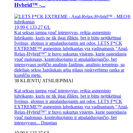
Hybrid™ -...
19,99 €
133,27 €/L
Kai seksas tampa ypač intensyvus, reikia asmeninio
lubrikanto, kuris ne tik ilgai išliktų, bet ir būtų neįtikėtinai
švelnus, glotnus ir atpalaiduojantis ant odos. LETS F*CK
EXTREME™ asmeninis lubrikantas yra vadinamasis "Anal-
Relax-Hybrid™" ir buvo sukurtas visiems, kurie pageidauja
ypač malonaus, kontroliuojamo ir atpalaiduojančio, bet
intensyvaus pojūčio analinių žaidimų, analinio tempimo, su
dideliais sekso žaisliukais arba gilaus įsiskverbimo ranka ar
kumščiu metu.
38
KLIENTŲ ATSILIEPIMAI
Kai seksas tampa ypač intensyvus, reikia asmeninio
lubrikanto, kuris ne tik ilgai išliktų, bet ir būtų neįtikėtinai
švelnus, glotnus ir atpalaiduojantis ant odos. LETS F*CK
EXTREME™ asmeninis lubrikantas yra vadinamasis "Anal-
Relax-Hybrid™" ir buvo sukurtas visiems, kurie pageidauja
ypač malonaus, kontroliuojamo ir atpalaiduojančio, bet
intensyvaus...
Daugiau
19,99 €
133,27 €/L