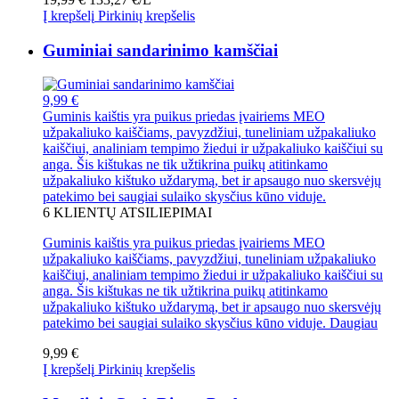
Į krepšelį
Pirkinių krepšelis
Guminiai sandarinimo kamščiai
9,99 €
Guminis kaištis yra puikus priedas įvairiems MEO
užpakaliuko kaiščiams, pavyzdžiui, tuneliniam užpakaliuko
kaiščiui, analiniam tempimo žiedui ir užpakaliuko kaiščiui su
anga. Šis kištukas ne tik užtikrina puikų atitinkamo
užpakaliuko kištuko uždarymą, bet ir apsaugo nuo skersvėjų
patekimo bei saugiai sulaiko skysčius kūno viduje.
6
KLIENTŲ ATSILIEPIMAI
Guminis kaištis yra puikus priedas įvairiems MEO
užpakaliuko kaiščiams, pavyzdžiui, tuneliniam užpakaliuko
kaiščiui, analiniam tempimo žiedui ir užpakaliuko kaiščiui su
anga. Šis kištukas ne tik užtikrina puikų atitinkamo
užpakaliuko kištuko uždarymą, bet ir apsaugo nuo skersvėjų
patekimo bei saugiai sulaiko skysčius kūno viduje.
Daugiau
9,99 €
Į krepšelį
Pirkinių krepšelis