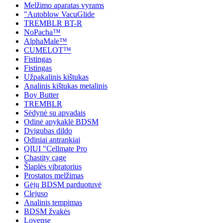
Melžimo aparatas vyrams
"Autoblow VacuGlide
TREMBLR BT-R
NoPacha™
AlphaMale™
CUMELOT™
Fistingas
Fistingas
Užpakalinis kištukas
Analinis kištukas metalinis
Boy Butter
TREMBLR
Sėdynė su apvadais
Odinė apykaklė BDSM
Dvigubas dildo
Odiniai antrankiai
QIUI "Cellmate Pro
Chastity cage
Šlaplės vibratorius
Prostatos melžimas
Gėjų BDSM parduotuvė
Clejuso
Analinis tempimas
BDSM žvakės
Lovense