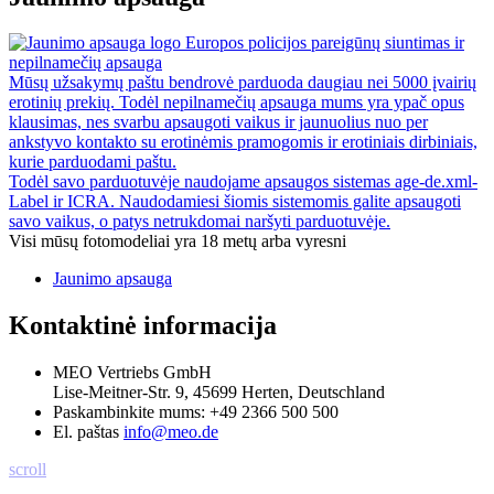
Europos policijos pareigūnų siuntimas ir
nepilnamečių apsauga
Mūsų užsakymų paštu bendrovė parduoda daugiau nei 5000 įvairių
erotinių prekių. Todėl nepilnamečių apsauga mums yra ypač opus
klausimas, nes svarbu apsaugoti vaikus ir jaunuolius nuo per
ankstyvo kontakto su erotinėmis pramogomis ir erotiniais dirbiniais,
kurie parduodami paštu.
Todėl savo parduotuvėje naudojame apsaugos sistemas age-de.xml-
Label ir ICRA. Naudodamiesi šiomis sistemomis galite apsaugoti
savo vaikus, o patys netrukdomai naršyti parduotuvėje.
Visi mūsų fotomodeliai yra 18 metų arba vyresni
Jaunimo apsauga
Kontaktinė informacija
MEO Vertriebs GmbH
Lise-Meitner-Str. 9, 45699 Herten, Deutschland
Paskambinkite mums:
+49 2366 500 500
El. paštas
info@meo.de
scroll