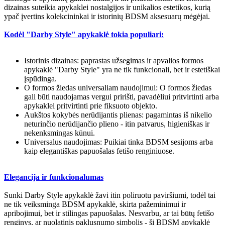
dizainas suteikia apykaklei nostalgijos ir unikalios estetikos, kurią
ypač įvertins kolekcininkai ir istorinių BDSM aksesuarų mėgėjai.
Kodėl "Darby Style" apykaklė tokia populiari:
Istorinis dizainas: paprastas užsegimas ir apvalios formos
apykaklė "Darby Style" yra ne tik funkcionali, bet ir estetiškai
įspūdinga.
O formos žiedas universaliam naudojimui: O formos žiedas
gali būti naudojamas vergui pririšti, pavadėliui pritvirtinti arba
apykaklei pritvirtinti prie fiksuoto objekto.
Aukštos kokybės nerūdijantis plienas: pagamintas iš nikelio
neturinčio nerūdijančio plieno - itin patvarus, higieniškas ir
nekenksmingas kūnui.
Universalus naudojimas: Puikiai tinka BDSM sesijoms arba
kaip elegantiškas papuošalas fetišo renginiuose.
Elegancija ir funkcionalumas
Sunki Darby Style apykaklė žavi itin poliruotu paviršiumi, todėl tai
ne tik veiksminga BDSM apykaklė, skirta pažeminimui ir
apribojimui, bet ir stilingas papuošalas. Nesvarbu, ar tai būtų fetišo
renginys, ar nuolatinis paklusnumo simbolis - ši BDSM apykaklė