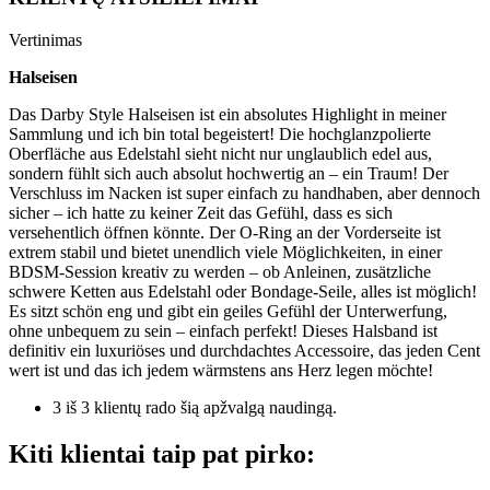
Vertinimas
Halseisen
Das Darby Style Halseisen ist ein absolutes Highlight in meiner
Sammlung und ich bin total begeistert! Die hochglanzpolierte
Oberfläche aus Edelstahl sieht nicht nur unglaublich edel aus,
sondern fühlt sich auch absolut hochwertig an – ein Traum! Der
Verschluss im Nacken ist super einfach zu handhaben, aber dennoch
sicher – ich hatte zu keiner Zeit das Gefühl, dass es sich
versehentlich öffnen könnte. Der O-Ring an der Vorderseite ist
extrem stabil und bietet unendlich viele Möglichkeiten, in einer
BDSM-Session kreativ zu werden – ob Anleinen, zusätzliche
schwere Ketten aus Edelstahl oder Bondage-Seile, alles ist möglich!
Es sitzt schön eng und gibt ein geiles Gefühl der Unterwerfung,
ohne unbequem zu sein – einfach perfekt! Dieses Halsband ist
definitiv ein luxuriöses und durchdachtes Accessoire, das jeden Cent
wert ist und das ich jedem wärmstens ans Herz legen möchte!
3 iš 3 klientų rado šią apžvalgą naudingą.
Kiti klientai taip pat pirko: