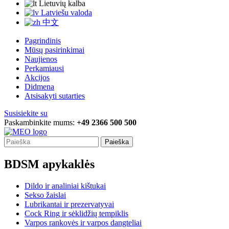
Lietuvių kalba
Latviešu valoda
中文
Pagrindinis
Mūsų pasirinkimai
Naujienos
Perkamiausi
Akcijos
Didmena
Atsisakyti sutarties
Susisiekite su
Paskambinkite mums:
+49 2366 500 500
Paieška
BDSM apykaklės
Dildo ir analiniai kištukai
Sekso žaislai
Lubrikantai ir prezervatyvai
Cock Ring ir sėklidžių tempiklis
Varpos rankovės ir varpos dangteliai