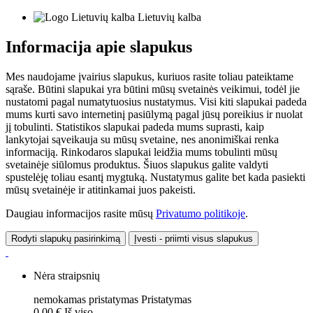
Lietuvių kalba
Informacija apie slapukus
Mes naudojame įvairius slapukus, kuriuos rasite toliau pateiktame
sąraše. Būtini slapukai yra būtini mūsų svetainės veikimui, todėl jie
nustatomi pagal numatytuosius nustatymus. Visi kiti slapukai padeda
mums kurti savo internetinį pasiūlymą pagal jūsų poreikius ir nuolat
jį tobulinti. Statistikos slapukai padeda mums suprasti, kaip
lankytojai sąveikauja su mūsų svetaine, nes anonimiškai renka
informaciją. Rinkodaros slapukai leidžia mums tobulinti mūsų
svetainėje siūlomus produktus. Šiuos slapukus galite valdyti
spustelėję toliau esantį mygtuką. Nustatymus galite bet kada pasiekti
mūsų svetainėje ir atitinkamai juos pakeisti.
Daugiau informacijos rasite mūsų
Privatumo politikoje
.
Rodyti slapukų pasirinkimą
Įvesti - priimti visus slapukus
Nėra straipsnių
nemokamas pristatymas
Pristatymas
0,00 €
Iš viso