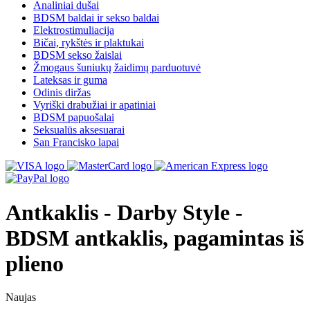
Analiniai dušai
BDSM baldai ir sekso baldai
Elektrostimuliacija
Bičai, rykštės ir plaktukai
BDSM sekso žaislai
Žmogaus šuniukų žaidimų parduotuvė
Lateksas ir guma
Odinis diržas
Vyriški drabužiai ir apatiniai
BDSM papuošalai
Seksualūs aksesuarai
San Francisko lapai
Antkaklis - Darby Style -
BDSM antkaklis, pagamintas iš
plieno
Naujas