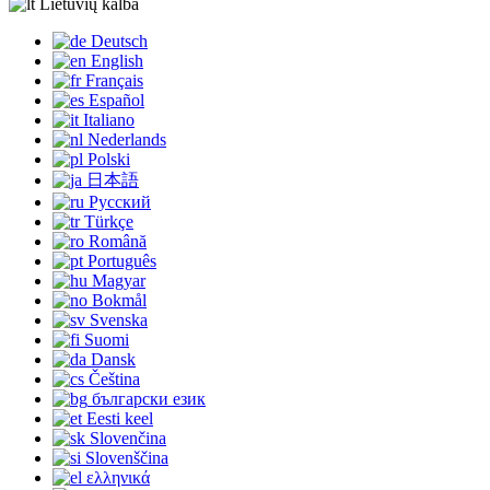
Lietuvių kalba
Deutsch
English
Français
Español
Italiano
Nederlands
Polski
日本語
Русский
Türkçe
Română
Português
Magyar
Bokmål
Svenska
Suomi
Dansk
Čeština
български език
Eesti keel
Slovenčina
Slovenščina
ελληνικά