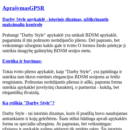
Aprašymas
GPSR
Darby Style apykaklė - istorinis dizainas, užtikrinantis
maksimalią kontrolę
Prabangi "Darby Style" apykaklė yra unikali BDSM apykaklė,
pagaminta iš itin poliruoto nerūdijančio plieno. Dėl paprasto, bet
veiksmingo užsegimo kaklo gale ir tvirto O formos žiedo priekyje ji
suteikia daugybę galimybių BDSM sesijos metu.
Estetika ir buvimas:
Tokia tvirto plieno apykaklė, kaip "Darby Style", yra įspūdinga ir
suteikia tam tikros estetinės elegancijos BDSM sesijoms ar fetišo
renginiams. Poliruotas nerūdijantis plienas ir aiški, paprasta forma
suteikia apykaklei juvelyrinį charakterį, o partneriui - kuklią, bet
elegantišką išvaizdą.
Ką reiškia "Darby Style"?
Darby Style - tai istorinis dizainas, kuris iš pradžių buvo naudojamas
antrankiams ir kojų geležtėms. Šiam stiliui būdinga apvali apykaklės
forma su specialiu užsegimu. Jis paprastas, bet veiksmingas:
užsisega ir apykaklę galima atidaryti tik pridėtu raktu. Šis istorinis