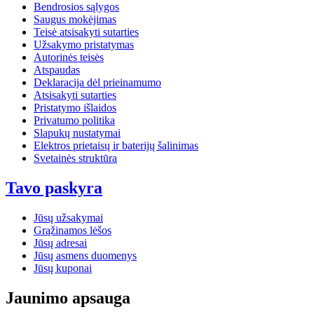
Bendrosios sąlygos
Saugus mokėjimas
Teisė atsisakyti sutarties
Užsakymo pristatymas
Autorinės teisės
Atspaudas
Deklaracija dėl prieinamumo
Atsisakyti sutarties
Pristatymo išlaidos
Privatumo politika
Slapukų nustatymai
Elektros prietaisų ir baterijų šalinimas
Svetainės struktūra
Tavo paskyra
Jūsų užsakymai
Grąžinamos lėšos
Jūsų adresai
Jūsų asmens duomenys
Jūsų kuponai
Jaunimo apsauga