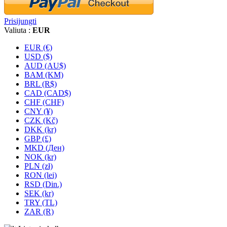
Prisijungti
Valiuta :
EUR
EUR (€)
USD ($)
AUD (AU$)
BAM (KM)
BRL (R$)
CAD (CAD$)
CHF (CHF)
CNY (¥)
CZK (Kč)
DKK (kr)
GBP (£)
MKD (Ден)
NOK (kr)
PLN (zł)
RON (lei)
RSD (Din.)
SEK (kr)
TRY (TL)
ZAR (R)