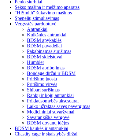
Penio siurbliai
Sekso mašina ir melžimo aparatas
"HiSmith" šukavimo mašinos
Spenelių stimuliavimas
Vergystės parduotuvė
Antrankiai
Kulkšnies antrankiai
BDSM apykaklės
BDSM pavadėliai
Pakabinamas surišimas
BDSM skleistuvai
Humbler
BDSM apribojimas
Bondage diržai ir BDSM
Pririšimo juosta
Pririšimo virvės
Shibari surišimas
Rankų ir kojų antrankiai
Priklausomybės aksesuarai
Laiko užraktas savęs pavergimas
Medicininiai suvaržymai
Savarankiška vergovė
BDSM dovanų idėjos
BDSM kaukės ir antsnukiai
Chastity cage ir skaistybės diržai