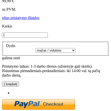
99,99 €
su PVM.
plius pristatymo išlaidos
Kiekis
Dydis
galima rasti
Pristatymo laikas: 1-3 darbo dienos (užsienyje gali skirtis).
Išsiuntimas pirmadieniais-penktadieniais: iki 14:00 val. tą pačią
darbo dieną.
Į krepšelį