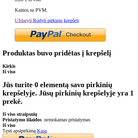
Kainos su PVM.
Uždaryti
Rodyti pirkinių krepšelį
Produktas buvo pridėtas į krepšelį
Kiekis
Iš viso
Jūs turite
0
elementą savo pirkinių
krepšelyje.
Jūsų pirkinių krepšelyje yra 1
prekė.
Iš viso straipsnių
Pristatymo išlaidos
nemokamas pristatymas
Iš viso
Tęsti apsipirkimą
Kasa