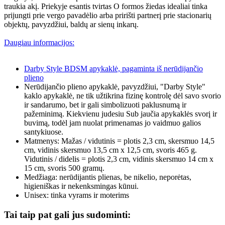
traukia akį. Priekyje esantis tvirtas O formos žiedas idealiai tinka
prijungti prie vergo pavadėlio arba pririšti partnerį prie stacionarių
objektų, pavyzdžiui, baldų ar sienų inkarų.
Daugiau informacijos:
Darby Style BDSM apykaklė, pagaminta iš nerūdijančio
plieno
Nerūdijančio plieno apykaklė, pavyzdžiui, "Darby Style"
kaklo apykaklė, ne tik užtikrina fizinę kontrolę dėl savo svorio
ir sandarumo, bet ir gali simbolizuoti paklusnumą ir
pažeminimą. Kiekvienu judesiu Sub jaučia apykaklės svorį ir
buvimą, todėl jam nuolat primenamas jo vaidmuo galios
santykiuose.
Matmenys: Mažas / vidutinis = plotis 2,3 cm, skersmuo 14,5
cm, vidinis skersmuo 13,5 cm x 12,5 cm, svoris 465 g.
Vidutinis / didelis = plotis 2,3 cm, vidinis skersmuo 14 cm x
15 cm, svoris 500 gramų.
Medžiaga: nerūdijantis plienas, be nikelio, neporėtas,
higieniškas ir nekenksmingas kūnui.
Unisex: tinka vyrams ir moterims
Tai taip pat gali jus sudominti: