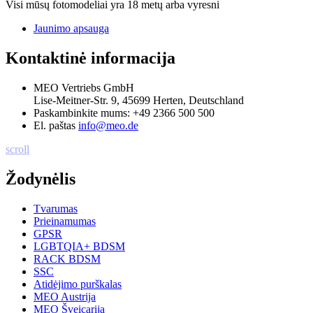
Visi mūsų fotomodeliai yra 18 metų arba vyresni
Jaunimo apsauga
Kontaktinė informacija
MEO Vertriebs GmbH
Lise-Meitner-Str. 9, 45699 Herten, Deutschland
Paskambinkite mums:
+49 2366 500 500
El. paštas
info@meo.de
scroll
Žodynėlis
Tvarumas
Prieinamumas
GPSR
LGBTQIA+ BDSM
RACK BDSM
SSC
Atidėjimo purškalas
MEO Austrija
MEO Šveicarija