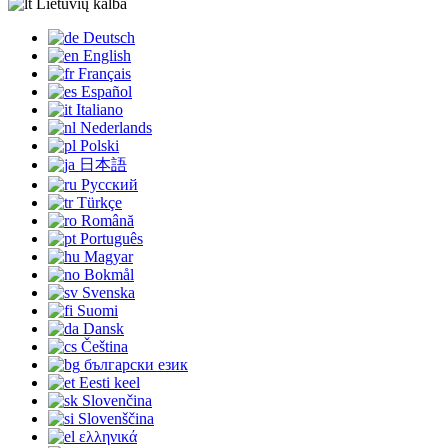
Lietuvių kalba
Deutsch
English
Français
Español
Italiano
Nederlands
Polski
日本語
Русский
Türkçe
Română
Português
Magyar
Bokmål
Svenska
Suomi
Dansk
Čeština
български език
Eesti keel
Slovenčina
Slovenščina
ελληνικά