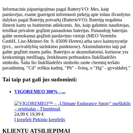
Informacinis įsipareigojimas pagal BatteryVO: Mes, kaip
pardavėjas, esame įpareigoti informuoti pirkėją apie toliau išvardytus
dalykus pagal Baterijų potvarkį (BatterieVO): Baterijų negalima
išmesti kartu su buitinėmis atliekomis. Jūs, kaip galutinis naudotojas,
teisiškai privalote grąžinti panaudotas baterijas. Panaudoję baterijas
galite nemokamai grąžinti pardavimo vietoje (MEO Vertriebs
GmbH, Lise-Meitner-Str. 9, 45699 Herten) arba savo kaimynystėje
(pvz., savivaldybių surinkimo punktuose). Akumuliatorius taip pat
galite grąžinti mums paštu. Baterijos ar akumuliatoriai, kuriuose yra
kenksmingų medžiagų, ženklinami perbrauktos šiukšliadėžės
simboliu. Šalia šio šiukšliadėžės simbolio rasite cheminį teršalo
pavadinimą. "Cd" reiškia kadmį, "Pb" - šviną, o "Hg" - gyvsidabrį."
Tai taip pat gali jus sudominti:
VIGOREMEO 300% - ...
24,99 €
19,99 €
Į krepšelį
Pirkinių krepšelis
KLIENTŲ ATSILIEPIMAI