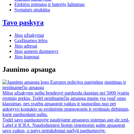
Elektros prietaisų ir baterijų šalinimas
Svetainės struktūra
Tavo paskyra
Jūsų užsakymai
Grąžinamos lėšos
Jūsų adresai
Jūsų asmens duomenys
Jūsų kuponai
Jaunimo apsauga
Europos policijos pareigūnų siuntimas ir
nepilnamečių apsauga
Mūsų užsakymų paštu bendrovė parduoda daugiau nei 5000 įvairių
erotinių prekių. Todėl nepilnamečių apsauga mums yra ypač opus
klausimas, nes svarbu apsaugoti vaikus ir jaunuolius nuo per
ankstyvo kontakto su erotinėmis pramogomis ir erotiniais dirbiniais,
kurie parduodami paštu.
Todėl savo parduotuvėje naudojame apsaugos sistemas age-de.xml-
Label ir ICRA. Naudodamiesi šiomis sistemomis galite apsaugoti
savo vaikus, o patys netrukdomai naršyti parduotuvėje.