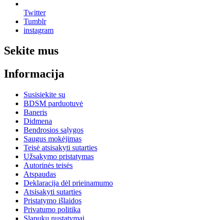
Twitter
Tumblr
instagram
Sekite mus
Informacija
Susisiekite su
BDSM parduotuvė
Baneris
Didmena
Bendrosios sąlygos
Saugus mokėjimas
Teisė atsisakyti sutarties
Užsakymo pristatymas
Autorinės teisės
Atspaudas
Deklaracija dėl prieinamumo
Atsisakyti sutarties
Pristatymo išlaidos
Privatumo politika
Slapukų nustatymai