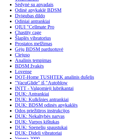
Sėdynė su apvadais
Odinė apykaklė BDSM
Dvigubas dildo
Odiniai antrankiai
QIUI "Cellmate Pro
Chastity cage
Šlaplės vibratorius
Prostatos melžimas
Gėjų BDSM parduotuvė
Clejuso
Analinis tempimas
BDSM žvakės
Lovense
DOT-Home TUSHTEK analinis dušelis
"VacuGlide" iš "Autoblow
INTT - Valgomieji lubrikantai
DUK: Antrankiai
DUK: Kulkšnies antrankiai
DUK: BDSM odinės apykaklės
Odos priežiūros instrukcijos
DUK: Nekaltybės narvas
DUK: Varpos kištukas
DUK: Spenelių spaustukai
DUK: Dideli vibratoriai
Venera 2000