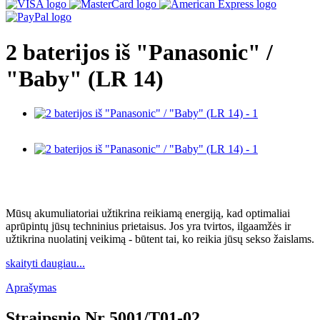
2 baterijos iš "Panasonic" /
"Baby" (LR 14)
Mūsų akumuliatoriai užtikrina reikiamą energiją, kad optimaliai
aprūpintų jūsų techninius prietaisus. Jos yra tvirtos, ilgaamžės ir
užtikrina nuolatinį veikimą - būtent tai, ko reikia jūsų sekso žaislams.
skaityti daugiau...
Aprašymas
Straipsnio Nr
5001/T01-02