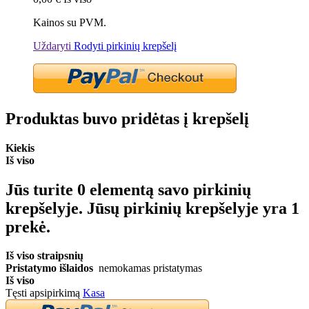
Kainos su PVM.
Uždaryti
Rodyti pirkinių krepšelį
Produktas buvo pridėtas į krepšelį
Kiekis
Iš viso
Jūs turite
0
elementą savo pirkinių
krepšelyje.
Jūsų pirkinių krepšelyje yra 1
prekė.
Iš viso straipsnių
Pristatymo išlaidos
nemokamas pristatymas
Iš viso
Tęsti apsipirkimą
Kasa