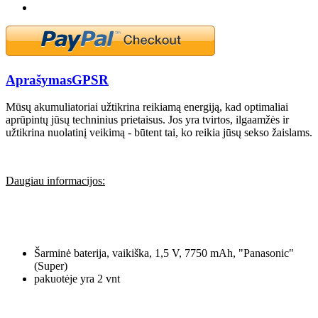
Aprašymas
GPSR
Mūsų akumuliatoriai užtikrina reikiamą energiją, kad optimaliai
aprūpintų jūsų techninius prietaisus. Jos yra tvirtos, ilgaamžės ir
užtikrina nuolatinį veikimą - būtent tai, ko reikia jūsų sekso žaislams.
Daugiau informacijos:
Šarminė baterija, vaikiška, 1,5 V, 7750 mAh, "Panasonic"
(Super)
pakuotėje yra 2 vnt