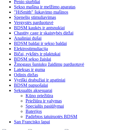
Penio siurbliai
Sekso mašina ir melžimo aparatas
"HiSmith" šukavimo mašinos
Spenelių stimuliavimas
Vergystės parduotuvė
BDSM kaukės ir antsnukiai
Chastity cage ir skaistybės diržai
Analiniai dušai
BDSM baldai ir sekso baldai
Elektrostimuliacija
Bičai, rykštės ir plaktukai
BDSM sekso žaislai
Žmogaus šuniukų žaidimų parduotuvė
Lateksas ir guma
Odinis diržas
Vyriški drabužiai ir apatiniai
BDSM papuošalai
Seksualūs aksesuarai
Kūno priežiūra
Priežiūra ir valymas
Specialūs pasiūlymai
Baterijos
Padirbtos tatuiruotės BDSM
San Francisko lapai