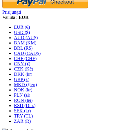
Prisijungti
Valiuta :
EUR
EUR (€)
USD ($)
AUD (AU$)
BAM (KM)
BRL (R$)
CAD (CAD$)
CHF (CHF)
CNY (¥)
CZK (Kč)
DKK (kr)
GBP (£)
MKD (Ден)
NOK (kr)
PLN (zł)
RON (lei)
RSD (Din.)
SEK (kr)
TRY (TL)
ZAR (R)