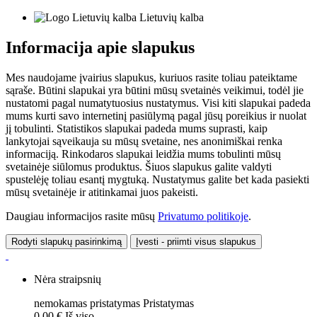
Lietuvių kalba
Informacija apie slapukus
Mes naudojame įvairius slapukus, kuriuos rasite toliau pateiktame
sąraše. Būtini slapukai yra būtini mūsų svetainės veikimui, todėl jie
nustatomi pagal numatytuosius nustatymus. Visi kiti slapukai padeda
mums kurti savo internetinį pasiūlymą pagal jūsų poreikius ir nuolat
jį tobulinti. Statistikos slapukai padeda mums suprasti, kaip
lankytojai sąveikauja su mūsų svetaine, nes anonimiškai renka
informaciją. Rinkodaros slapukai leidžia mums tobulinti mūsų
svetainėje siūlomus produktus. Šiuos slapukus galite valdyti
spustelėję toliau esantį mygtuką. Nustatymus galite bet kada pasiekti
mūsų svetainėje ir atitinkamai juos pakeisti.
Daugiau informacijos rasite mūsų
Privatumo politikoje
.
Rodyti slapukų pasirinkimą
Įvesti - priimti visus slapukus
Nėra straipsnių
nemokamas pristatymas
Pristatymas
0,00 €
Iš viso