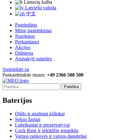
Lietuvių kalba
Latviešu valoda
中文
Pagrindinis
Mūsų pasirinkimai
Naujienos
Perkamiausi
Akcijos
Didmena
Atsisakyti sutarties
Susisiekite su
Paskambinkite mums:
+49 2366 500 500
Paieška
Baterijos
Dildo ir analiniai kištukai
Sekso žaislai
Lubrikantai ir prezervatyvai
Cock Ring ir sėklidžių tempiklis
Varpos rankovės ir varpos dangteliai