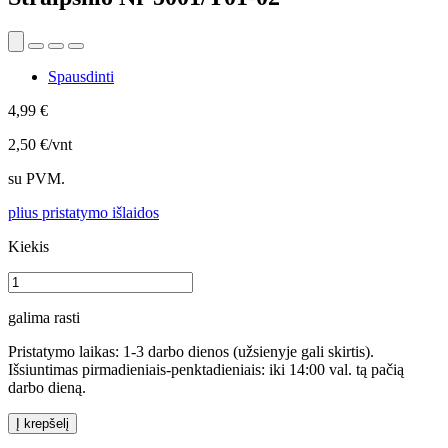
Spausdinti
4,99 €
2,50 €/vnt
su PVM.
plius pristatymo išlaidos
Kiekis
galima rasti
Pristatymo laikas: 1-3 darbo dienos (užsienyje gali skirtis).
Išsiuntimas pirmadieniais-penktadieniais: iki 14:00 val. tą pačią
darbo dieną.
Į krepšelį