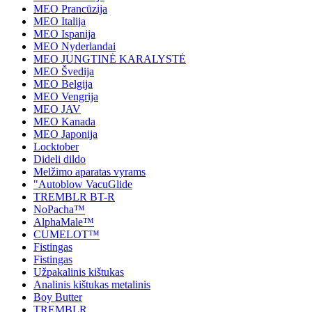
MEO Prancūzija
MEO Italija
MEO Ispanija
MEO Nyderlandai
MEO JUNGTINĖ KARALYSTĖ
MEO Švedija
MEO Belgija
MEO Vengrija
MEO JAV
MEO Kanada
MEO Japonija
Locktober
Dideli dildo
Melžimo aparatas vyrams
"Autoblow VacuGlide
TREMBLR BT-R
NoPacha™
AlphaMale™
CUMELOT™
Fistingas
Fistingas
Užpakalinis kištukas
Analinis kištukas metalinis
Boy Butter
TREMBLR