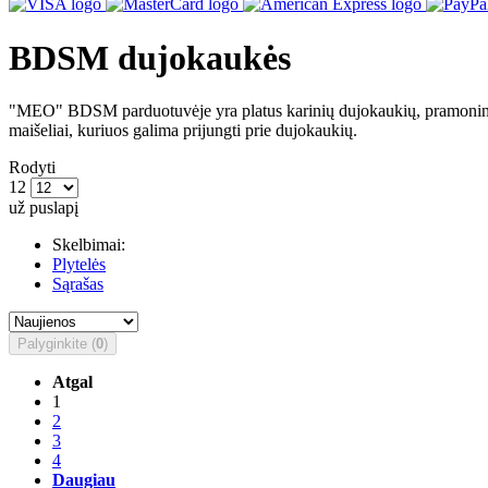
BDSM dujokaukės
"MEO" BDSM parduotuvėje yra platus karinių dujokaukių, pramoninių 
maišeliai, kuriuos galima prijungti prie dujokaukių.
Rodyti
12
už puslapį
Skelbimai:
Plytelės
Sąrašas
Palyginkite (
0
)
Atgal
1
2
3
4
Daugiau