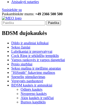
Atsisakyti sutarties
Susisiekite su
Paskambinkite mums:
+49 2366 500 500
Paieška
BDSM dujokaukės
Dildo ir analiniai kištukai
Sekso žaislai
Lubrikantai ir prezervatyvai
Cock Ring ir sėklidžių tempiklis
Varpos rankovės ir varpos dangteliai
Penio siurbliai
Sekso mašina ir melžimo aparatas
"HiSmith" šukavimo mašinos
Spenelių stimuliavimas
Vergystės parduotuvė
BDSM kaukės ir antsnukiai
Odinės kaukės
Neopreno kaukės
Akių kaukės ir raiščiai
Burnos kandiklis