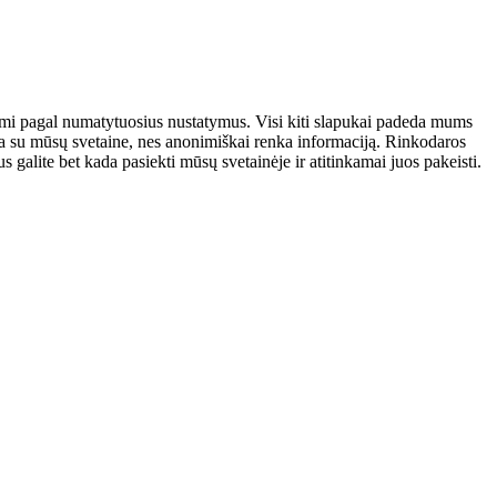
atomi pagal numatytuosius nustatymus. Visi kiti slapukai padeda mums
auja su mūsų svetaine, nes anonimiškai renka informaciją. Rinkodaros
galite bet kada pasiekti mūsų svetainėje ir atitinkamai juos pakeisti.