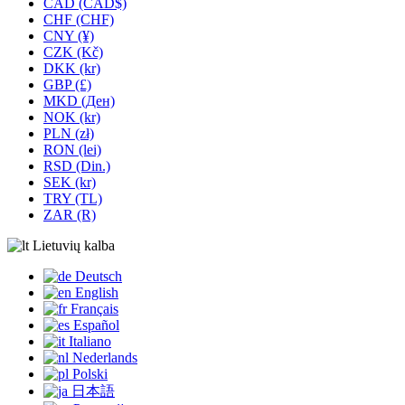
CAD (CAD$)
CHF (CHF)
CNY (¥)
CZK (Kč)
DKK (kr)
GBP (£)
MKD (Ден)
NOK (kr)
PLN (zł)
RON (lei)
RSD (Din.)
SEK (kr)
TRY (TL)
ZAR (R)
Lietuvių kalba
Deutsch
English
Français
Español
Italiano
Nederlands
Polski
日本語