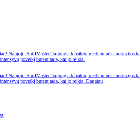
iau! Naujoji "SniffMaster" sujungia klasikinį medicininės anestezijos ka
ntensyvų poveikį būtent tada, kai jo reikia.
iau! Naujoji "SniffMaster" sujungia klasikinį medicininės anestezijos ka
ntensyvų poveikį būtent tada, kai jo reikia.
Daugiau
ys