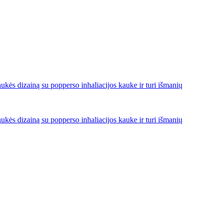
ukės dizainą su popperso inhaliacijos kauke ir turi išmanių
ukės dizainą su popperso inhaliacijos kauke ir turi išmanių