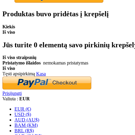
Produktas buvo pridėtas į krepšelį
Kiekis
Iš viso
Jūs turite
0
elementą savo pirkinių krepšel
Iš viso straipsnių
Pristatymo išlaidos
nemokamas pristatymas
Iš viso
Tęsti apsipirkimą
Kasa
Prisijungti
Valiuta :
EUR
EUR (€)
USD ($)
AUD (AU$)
BAM (KM)
BRL (R$)