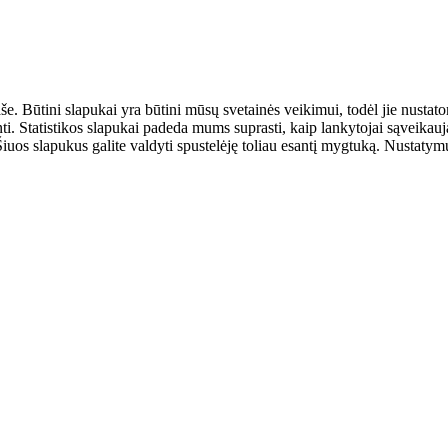
aše. Būtini slapukai yra būtini mūsų svetainės veikimui, todėl jie nust
ulinti. Statistikos slapukai padeda mums suprasti, kaip lankytojai sąveik
uos slapukus galite valdyti spustelėję toliau esantį mygtuką. Nustatymus 