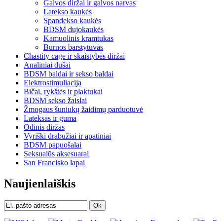
Galvos diržai ir galvos narvas
Latekso kaukės
Spandekso kaukės
BDSM dujokaukės
Kamuolinis kramtukas
Burnos barstytuvas
Chastity cage ir skaistybės diržai
Analiniai dušai
BDSM baldai ir sekso baldai
Elektrostimuliacija
Bičai, rykštės ir plaktukai
BDSM sekso žaislai
Žmogaus šuniukų žaidimų parduotuvė
Lateksas ir guma
Odinis diržas
Vyriški drabužiai ir apatiniai
BDSM papuošalai
Seksualūs aksesuarai
San Francisko lapai
Naujienlaiškis
Ok