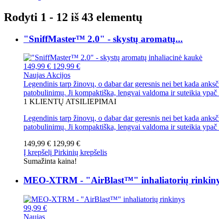
Rodyti 1 - 12 iš 43 elementų
"SniffMaster™ 2.0" - skystų aromatų...
149,99 €
129,99 €
Naujas
Akcijos
Legendinis tarp žinovų, o dabar dar geresnis nei bet kada anksč
patobulinimų. Ji kompaktiška, lengvai valdoma ir suteikia ypač i
1
KLIENTŲ ATSILIEPIMAI
Legendinis tarp žinovų, o dabar dar geresnis nei bet kada anksč
patobulinimų. Ji kompaktiška, lengvai valdoma ir suteikia ypač i
149,99 €
129,99 €
Į krepšelį
Pirkinių krepšelis
Sumažinta kaina!
MEO-XTRM - "AirBlast™" inhaliatorių rinkin
99,99 €
Naujas