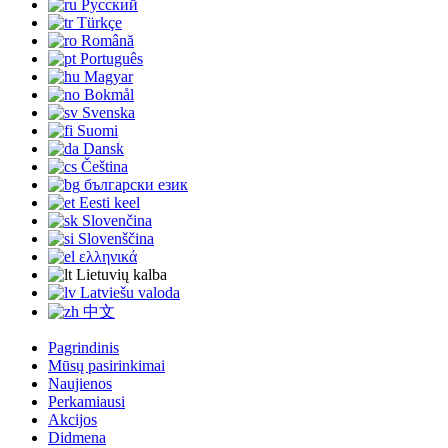
Русский
Türkçe
Română
Português
Magyar
Bokmål
Svenska
Suomi
Dansk
Čeština
български език
Eesti keel
Slovenčina
Slovenščina
ελληνικά
Lietuvių kalba
Latviešu valoda
中文
Pagrindinis
Mūsų pasirinkimai
Naujienos
Perkamiausi
Akcijos
Didmena