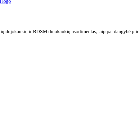
dujokaukių ir BDSM dujokaukių asortimentas, taip pat daugybė priedų