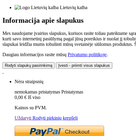
Lietuvių kalba
Informacija apie slapukus
Mes naudojame įvairius slapukus, kuriuos rasite toliau pateiktame sąr
kurti savo internetinį pasiūlymą pagal jūsų poreikius ir nuolat jį tob
slapukai leidžia mums tobulinti mūsų svetainėje siūlomus produktus. Ši
Daugiau informacijos rasite mūsų
Privatumo politikoje
.
Rodyti slapukų pasirinkimą
Įvesti - priimti visus slapukus
Nėra straipsnių
nemokamas pristatymas
Pristatymas
0,00 €
Iš viso
Kainos su PVM.
Uždaryti
Rodyti pirkinių krepšelį