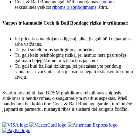
Cock & Ball Bondage gali būti naudojamas
naujoms
seksualinės veiklos
riboms ir apribojimams
ištirti.
Varpos ir kamuolio Cock & Ball Bondage rizika ir trūkumai:
Jei prietaisas naudojamas ilgesnį laiką, jis gali būti nepatogus
arba varžantis.
Tai gali sukelti odos sudirginimą ar bėrimą
Tai gali kelti psichologinę riziką, jei asmuo nėra pasiruošęs
galimam bejėgiškumo ar izoliacijos jausmui
Tai gali būti fiziškai rizikinga, jei prietaisas yra per daug
sandarus ar varžantis arba jei asmuo negali išsilaisvinti kritiniu
atveju.
Svarbu prisiminti, kad BDSM praktikoms reikalingas abipusis
sutikimas ir bendravimas, o saugumas yra svarbus aspektas. Prieš
naudodami bet kokio tipo Cock & Ball Bondage gaminį, turėtumėte
jį aptarti su partneriu, nustatyti ribas ir susitarti dėl saugaus žodžio.