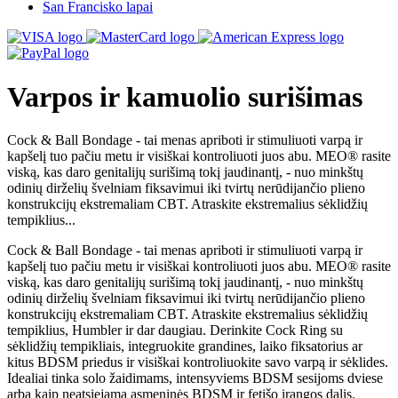
San Francisko lapai
Varpos ir kamuolio surišimas
Cock & Ball Bondage - tai menas apriboti ir stimuliuoti varpą ir
kapšelį tuo pačiu metu ir visiškai kontroliuoti juos abu. MEO® rasite
viską, kas daro genitalijų surišimą tokį jaudinantį, - nuo minkštų
odinių dirželių švelniam fiksavimui iki tvirtų nerūdijančio plieno
konstrukcijų ekstremaliam CBT. Atraskite ekstremalius sėklidžių
tempiklius...
Cock & Ball Bondage - tai menas apriboti ir stimuliuoti varpą ir
kapšelį tuo pačiu metu ir visiškai kontroliuoti juos abu. MEO® rasite
viską, kas daro genitalijų surišimą tokį jaudinantį, - nuo minkštų
odinių dirželių švelniam fiksavimui iki tvirtų nerūdijančio plieno
konstrukcijų ekstremaliam CBT. Atraskite ekstremalius sėklidžių
tempiklius, Humbler ir dar daugiau. Derinkite Cock Ring su
sėklidžių tempikliais, integruokite grandines, laiko fiksatorius ar
kitus BDSM priedus ir visiškai kontroliuokite savo varpą ir sėklides.
Idealiai tinka solo žaidimams, intensyviems BDSM sesijoms dviese
arba kaip neatsiejama asmeninės BDSM ir fetišo įrangos dalis.