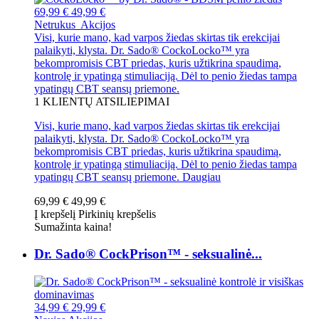
69,99 €
49,99 €
Netrukus
Akcijos
Visi, kurie mano, kad varpos žiedas skirtas tik erekcijai
palaikyti, klysta. Dr. Sado® CockoLocko™ yra
bekompromisis CBT priedas, kuris užtikrina spaudimą,
kontrolę ir ypatingą stimuliaciją. Dėl to penio žiedas tampa
ypatingų CBT seansų priemone.
1
KLIENTŲ ATSILIEPIMAI
Visi, kurie mano, kad varpos žiedas skirtas tik erekcijai
palaikyti, klysta. Dr. Sado® CockoLocko™ yra
bekompromisis CBT priedas, kuris užtikrina spaudimą,
kontrolę ir ypatingą stimuliaciją. Dėl to penio žiedas tampa
ypatingų CBT seansų priemone.
Daugiau
69,99 €
49,99 €
Į krepšelį
Pirkinių krepšelis
Sumažinta kaina!
Dr. Sado® CockPrison™ - seksualinė...
34,99 €
29,99 €