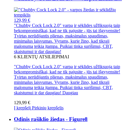
129,99 €
"Chubby Cock Lock 2.0" varpą ir sėklides užfiksuoja taip
bekompromisiškai, kad ne tik pajusite - jūs tai išgyvensite!
Tvirtas nerūdijantis plienas, maksimalus spaudimas,
minimalus laisvumas. Vyrams, kurie žino, kad tikrąjį
malonumą teikia įtampa. Puikiai tinka surišimui, CBT,
skaistumui ir dar daugiau!
6
KLIENTŲ ATSILIEPIMAI
"Chubby Cock Lock 2.0" varpą ir sėklides užfiksuoja taip
bekompromisiškai, kad ne tik pajusite - jūs tai išgyvensite!
Tvirtas nerūdijantis plienas, maksimalus spaudimas,
minimalus laisvumas. Vyrams, kurie žino, kad tikrąjį
malonumą teikia įtampa. Puikiai tinka surišimui, CBT,
skaistumui ir dar daugiau!
Daugiau
129,99 €
Į krepšelį
Pirkinių krepšelis
Odinis rašiklio žiedas - Figure8