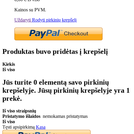
Kainos su PVM.
Uždaryti
Rodyti pirkinių krepšelį
Produktas buvo pridėtas į krepšelį
Kiekis
Iš viso
Jūs turite
0
elementą savo pirkinių
krepšelyje.
Jūsų pirkinių krepšelyje yra 1
prekė.
Iš viso straipsnių
Pristatymo išlaidos
nemokamas pristatymas
Iš viso
Tęsti apsipirkimą
Kasa