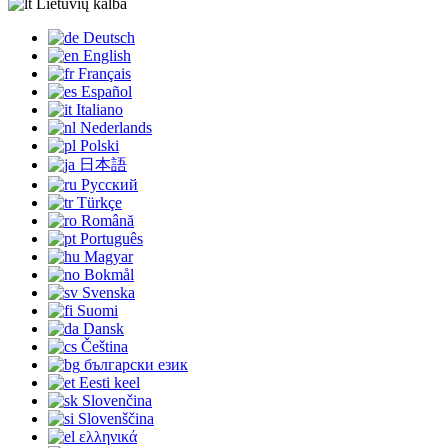
Lietuvių kalba
Deutsch
English
Français
Español
Italiano
Nederlands
Polski
日本語
Русский
Türkçe
Română
Português
Magyar
Bokmål
Svenska
Suomi
Dansk
Čeština
български език
Eesti keel
Slovenčina
Slovenščina
ελληνικά