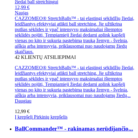
12,99 €
Naujas
CAZZOMEO® StretchBalls™ - tai elastingi sėklidžių žiedai,
leidžiantys efektyviai atlikti ball stretching. Jie užtikrina
putlias sėklides ir ypač intensyvų maksimaliai ištemptos
sėklidės pojūtį. Tempiamieji žiedai dedami aplink kapšelį
vienas po kito ir sukuria pastebimą trauką žemyn - švelnią,
aiškią arba intensyvią, priklausomai nuo naudojamų žiedų
skaičiaus.
42
KLIENTŲ ATSILIEPIMAI
CAZZOMEO® StretchBalls™ - tai elastingi sėklidžių žiedai,
leidžiantys efektyviai atlikti ball stretching. Jie užtikrina
putlias sėklides ir ypač intensyvų maksimaliai ištemptos
sėklidės pojūtį. Tempiamieji žiedai dedami aplink kapšelį
vienas po kito ir sukuria pastebimą trauką žemyn - švelnią,
aiškią arba intensyvią, priklausomai nuo naudojamų žiedų...
Daugiau
12,99 €
Į krepšelį
Pirkinių krepšelis
BallCommander™ - rakinamas nerūdijančio...