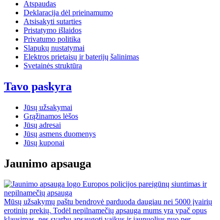
Atspaudas
Deklaracija dėl prieinamumo
Atsisakyti sutarties
Pristatymo išlaidos
Privatumo politika
Slapukų nustatymai
Elektros prietaisų ir baterijų šalinimas
Svetainės struktūra
Tavo paskyra
Jūsų užsakymai
Grąžinamos lėšos
Jūsų adresai
Jūsų asmens duomenys
Jūsų kuponai
Jaunimo apsauga
Europos policijos pareigūnų siuntimas ir
nepilnamečių apsauga
Mūsų užsakymų paštu bendrovė parduoda daugiau nei 5000 įvairių
erotinių prekių. Todėl nepilnamečių apsauga mums yra ypač opus
klausimas, nes svarbu apsaugoti vaikus ir jaunuolius nuo per