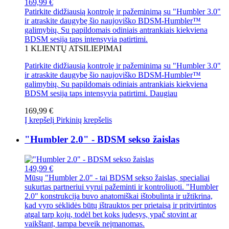
169,99 €
Patirkite didžiausią kontrolę ir pažeminimą su "Humbler 3.0"
ir atraskite daugybę šio naujoviško BDSM-Humbler™
galimybių. Su papildomais odiniais antrankiais kiekviena
BDSM sesija taps intensyvia patirtimi.
1
KLIENTŲ ATSILIEPIMAI
Patirkite didžiausią kontrolę ir pažeminimą su "Humbler 3.0"
ir atraskite daugybę šio naujoviško BDSM-Humbler™
galimybių. Su papildomais odiniais antrankiais kiekviena
BDSM sesija taps intensyvia patirtimi.
Daugiau
169,99 €
Į krepšelį
Pirkinių krepšelis
"Humbler 2.0" - BDSM sekso žaislas
149,99 €
Mūsų "Humbler 2.0" - tai BDSM sekso žaislas, specialiai
sukurtas partneriui vyrui pažeminti ir kontroliuoti. "Humbler
2.0" konstrukcija buvo anatomiškai ištobulinta ir užtikrina,
kad vyro sėklidės būtų ištrauktos per prietaisą ir pritvirtintos
atgal tarp kojų, todėl bet koks judesys, ypač stovint ar
vaikštant, tampa beveik neįmanomas.