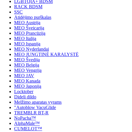
LGBTQIA+ BDSM
RACK BDSM
SSC
Atidėjimo purškalas
MEO Austrija
MEO Šveicarija
MEO Prancūzija
MEO Italija
MEO Ispanija
MEO Nyderlandai
MEO JUNGTINĖ KARALYSTĖ
MEO Švedija
MEO Belgija
MEO Vengrija
MEO JAV
MEO Kanada
MEO Japonija
Locktober
Dideli dildo
Melžimo aparatas vyrams
"Autoblow VacuGlide
TREMBLR BT-R
NoPacha™
AlphaMale™
CUMELOT™