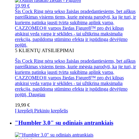
19,99 €
Šis Cock Ring nėra sekso žaislas pradedantiesiems, bet aiškus
pareiškimas visiems tiems, kurie mėgsta parodyti, ką jie turi, ir
kuriems patinka jausti tvirtą sukibimą aplink varpą.
CAZZOMEO® varpos žiedas Figure8™ pro dvi kilpas
atskirai veda varpą ir sėklides - tai užtikrina maksimalią
erekciją, papildomą stūmimo efektą ir įspūdingą dėvėjimo
pojūtį.
5
KLIENTŲ ATSILIEPIMAI
Šis Cock Ring nėra sekso žaislas pradedantiesiems, bet aiškus
pareiškimas visiems tiems, kurie mėgsta parodyti, ką jie turi, ir
kuriems patinka jausti tvirtą sukibimą aplink varpą.
CAZZOMEO® varpos žiedas Figure8™ pro dvi kilpas
atskirai veda varpą ir sėklides - tai užtikrina maksimalią
erekciją, papildomą stūmimo efektą ir įspūdingą dėvėjimo
pojūtį.
Daugiau
19,99 €
Į krepšelį
Pirkinių krepšelis
"Humbler 3.0" su odiniais antrankiais