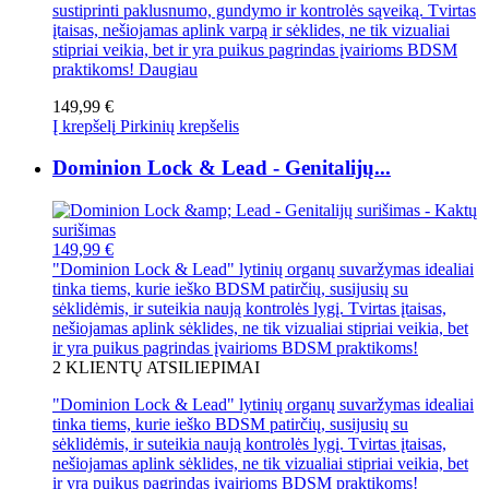
sustiprinti paklusnumo, gundymo ir kontrolės sąveiką. Tvirtas
įtaisas, nešiojamas aplink varpą ir sėklides, ne tik vizualiai
stipriai veikia, bet ir yra puikus pagrindas įvairioms BDSM
praktikoms!
Daugiau
149,99 €
Į krepšelį
Pirkinių krepšelis
Dominion Lock & Lead - Genitalijų...
149,99 €
"Dominion Lock & Lead" lytinių organų suvaržymas idealiai
tinka tiems, kurie ieško BDSM patirčių, susijusių su
sėklidėmis, ir suteikia naują kontrolės lygį. Tvirtas įtaisas,
nešiojamas aplink sėklides, ne tik vizualiai stipriai veikia, bet
ir yra puikus pagrindas įvairioms BDSM praktikoms!
2
KLIENTŲ ATSILIEPIMAI
"Dominion Lock & Lead" lytinių organų suvaržymas idealiai
tinka tiems, kurie ieško BDSM patirčių, susijusių su
sėklidėmis, ir suteikia naują kontrolės lygį. Tvirtas įtaisas,
nešiojamas aplink sėklides, ne tik vizualiai stipriai veikia, bet
ir yra puikus pagrindas įvairioms BDSM praktikoms!