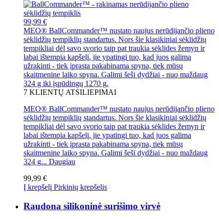
99,99 €
MEO® BallCommander™ nustato naujus nerūdijančio plieno
sėklidžių tempiklių standartus. Nors šie klasikiniai sėklidžių
tempikliai dėl savo svorio taip pat traukia sėklides žemyn ir
labai ištempia kapšelį, jie ypatingi tuo, kad juos galima
užrakinti - tiek įprasta pakabinama spyna, tiek mūsų
skaitmenine laiko spyna. Galimi šeši dydžiai - nuo maždaug
324 g iki įspūdingų 1270 g.
7
KLIENTŲ ATSILIEPIMAI
MEO® BallCommander™ nustato naujus nerūdijančio plieno
sėklidžių tempiklių standartus. Nors šie klasikiniai sėklidžių
tempikliai dėl savo svorio taip pat traukia sėklides žemyn ir
labai ištempia kapšelį, jie ypatingi tuo, kad juos galima
užrakinti - tiek įprasta pakabinama spyna, tiek mūsų
skaitmenine laiko spyna. Galimi šeši dydžiai - nuo maždaug
324 g...
Daugiau
99,99 €
Į krepšelį
Pirkinių krepšelis
Raudona silikoninė surišimo virvė