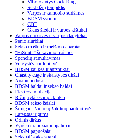
Vibruojantys Cock Ring
Sėklidžių tempiklis
Varpos ir kamuolio surišimas
BDSM svoriai
CBT
Glans žiedai ir varpos kištukai
Varpos rankovės ir varpos dangteliai
Penio siurbliai
Sekso mašina ir melžimo aparatas
"HiSmith" šukavimo mašinos
Spenelių stimuliavimas
Vergystės parduotuvė
BDSM kaukės ir antsnukiai
Chastity cage ir skaistybės diržai
Analiniai dušai
BDSM baldai ir sekso baldai
Elektrostimuliacija
Bičai, rykštės ir plaktukai
BDSM sekso žaislai
Žmogaus šuniukų žaidimų parduotuvė
Lateksas ir guma
Odinis diržas
Vyriški drabužiai ir apatiniai
BDSM papuošalai
Seksualūs aksesuarai