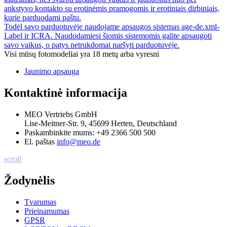
ankstyvo kontakto su erotinėmis pramogomis ir erotiniais dirbiniais,
kurie parduodami paštu.
Todėl savo parduotuvėje naudojame apsaugos sistemas age-de.xml-
Label ir ICRA. Naudodamiesi šiomis sistemomis galite apsaugoti
savo vaikus, o patys netrukdomai naršyti parduotuvėje.
Visi mūsų fotomodeliai yra 18 metų arba vyresni
Jaunimo apsauga
Kontaktinė informacija
MEO Vertriebs GmbH
Lise-Meitner-Str. 9, 45699 Herten, Deutschland
Paskambinkite mums:
+49 2366 500 500
El. paštas
info@meo.de
scroll
Žodynėlis
Tvarumas
Prieinamumas
GPSR