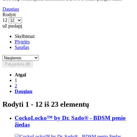
Daugiau
Rodyti
12
už puslapį
Skelbimai:
Plytelės
Sąrašas
Palyginkite (
0
)
Atgal
1
2
Daugiau
Rodyti 1 - 12 iš 23 elementų
CockoLocko™ by Dr. Sado® - BDSM penio
žiedas