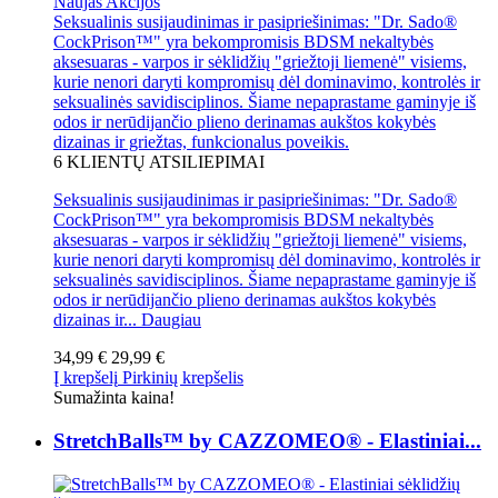
Naujas
Akcijos
Seksualinis susijaudinimas ir pasipriešinimas: "Dr. Sado®
CockPrison™" yra bekompromisis BDSM nekaltybės
aksesuaras - varpos ir sėklidžių "griežtoji liemenė" visiems,
kurie nenori daryti kompromisų dėl dominavimo, kontrolės ir
seksualinės savidisciplinos. Šiame nepaprastame gaminyje iš
odos ir nerūdijančio plieno derinamas aukštos kokybės
dizainas ir griežtas, funkcionalus poveikis.
6
KLIENTŲ ATSILIEPIMAI
Seksualinis susijaudinimas ir pasipriešinimas: "Dr. Sado®
CockPrison™" yra bekompromisis BDSM nekaltybės
aksesuaras - varpos ir sėklidžių "griežtoji liemenė" visiems,
kurie nenori daryti kompromisų dėl dominavimo, kontrolės ir
seksualinės savidisciplinos. Šiame nepaprastame gaminyje iš
odos ir nerūdijančio plieno derinamas aukštos kokybės
dizainas ir...
Daugiau
34,99 €
29,99 €
Į krepšelį
Pirkinių krepšelis
Sumažinta kaina!
StretchBalls™ by CAZZOMEO® - Elastiniai...