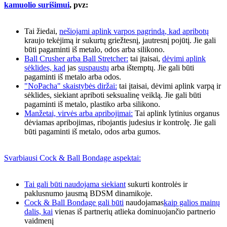
kamuolio surišimui
, pvz:
Tai žiedai,
nešiojami aplink varpos pagrindą, kad apribotų
kraujo tekėjimą ir sukurtų griežtesnį, jautresnį pojūtį. Jie gali
būti pagaminti iš metalo, odos arba silikono.
Ball Crusher arba Ball Stretcher:
tai įtaisai,
dėvimi aplink
sėklides, kad
jas
suspaustų
arba ištemptų. Jie gali būti
pagaminti iš metalo arba odos.
"NoPacha" skaistybės diržai:
tai įtaisai, dėvimi aplink varpą ir
sėklides, siekiant apriboti seksualinę veiklą. Jie gali būti
pagaminti iš metalo, plastiko arba silikono.
Manžetai, virvės arba apribojimai:
Tai aplink lytinius organus
dėviamas apribojimas, ribojantis judesius ir kontrolę. Jie gali
būti pagaminti iš metalo, odos arba gumos.
Svarbiausi Cock & Ball Bondage aspektai:
Tai gali būti naudojama siekiant
sukurti kontrolės ir
paklusnumo jausmą BDSM dinamikoje.
Cock & Ball Bondage gali būti
naudojamas
kaip galios mainų
dalis, kai
vienas iš partnerių atlieka dominuojančio partnerio
vaidmenį