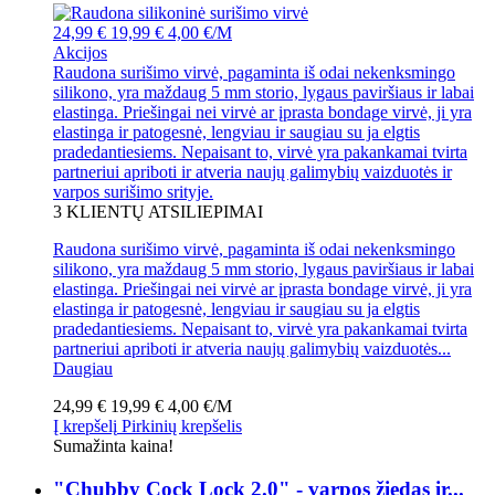
24,99 €
19,99 €
4,00 €/M
Akcijos
Raudona surišimo virvė, pagaminta iš odai nekenksmingo
silikono, yra maždaug 5 mm storio, lygaus paviršiaus ir labai
elastinga. Priešingai nei virvė ar įprasta bondage virvė, ji yra
elastinga ir patogesnė, lengviau ir saugiau su ja elgtis
pradedantiesiems. Nepaisant to, virvė yra pakankamai tvirta
partneriui apriboti ir atveria naujų galimybių vaizduotės ir
varpos surišimo srityje.
3
KLIENTŲ ATSILIEPIMAI
Raudona surišimo virvė, pagaminta iš odai nekenksmingo
silikono, yra maždaug 5 mm storio, lygaus paviršiaus ir labai
elastinga. Priešingai nei virvė ar įprasta bondage virvė, ji yra
elastinga ir patogesnė, lengviau ir saugiau su ja elgtis
pradedantiesiems. Nepaisant to, virvė yra pakankamai tvirta
partneriui apriboti ir atveria naujų galimybių vaizduotės...
Daugiau
24,99 €
19,99 €
4,00 €/M
Į krepšelį
Pirkinių krepšelis
Sumažinta kaina!
"Chubby Cock Lock 2.0" - varpos žiedas ir...