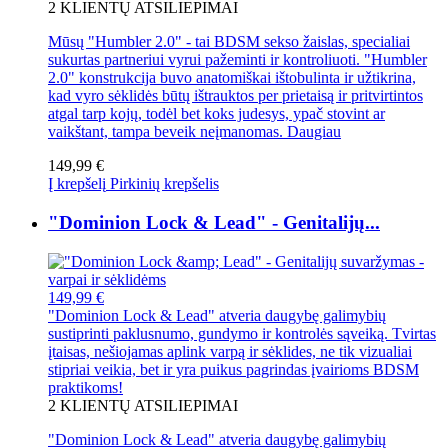
2
KLIENTŲ ATSILIEPIMAI
Mūsų "Humbler 2.0" - tai BDSM sekso žaislas, specialiai
sukurtas partneriui vyrui pažeminti ir kontroliuoti. "Humbler
2.0" konstrukcija buvo anatomiškai ištobulinta ir užtikrina,
kad vyro sėklidės būtų ištrauktos per prietaisą ir pritvirtintos
atgal tarp kojų, todėl bet koks judesys, ypač stovint ar
vaikštant, tampa beveik neįmanomas.
Daugiau
149,99 €
Į krepšelį
Pirkinių krepšelis
"Dominion Lock & Lead" - Genitalijų...
149,99 €
"Dominion Lock & Lead" atveria daugybę galimybių
sustiprinti paklusnumo, gundymo ir kontrolės sąveiką. Tvirtas
įtaisas, nešiojamas aplink varpą ir sėklides, ne tik vizualiai
stipriai veikia, bet ir yra puikus pagrindas įvairioms BDSM
praktikoms!
2
KLIENTŲ ATSILIEPIMAI
"Dominion Lock & Lead" atveria daugybę galimybių