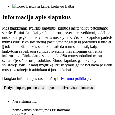
Lietuvių kalba
Informacija apie slapukus
Mes naudojame įvairius slapukus, kuriuos rasite toliau pateiktame
sąraše. Būtini slapukai yra būtini mūsų svetainės veikimui, todėl jie
nustatomi pagal numatytuosius nustatymus. Visi kiti slapukai padeda
mums kurti savo internetinį pasiūlymą pagal jūsų poreikius ir nuolat
jį tobulinti. Statistikos slapukai padeda mums suprasti, kaip
lankytojai sąveikauja su mūsų svetaine, nes anonimiškai renka
informaciją. Rinkodaros slapukai leidžia mums tobulinti mūsų
svetainėje siūlomus produktus. Šiuos slapukus galite valdyti
spustelėję toliau esantį mygtuką. Nustatymus galite bet kada pasiekti
mūsų svetainėje ir atitinkamai juos pakeisti.
Daugiau informacijos rasite mūsų
Privatumo politikoje
.
Rodyti slapukų pasirinkimą
Įvesti - priimti visus slapukus
Nėra straipsnių
nemokamas pristatymas
Pristatymas
0,00 €
Iš viso