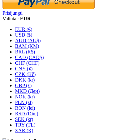
Prisijungti
Valiuta :
EUR
EUR (€)
USD ($)
AUD (AU$)
BAM (KM)
BRL (R$)
CAD (CAD$)
CHF (CHF)
CNY (¥)
CZK (Kč)
DKK (kr)
GBP (£)
MKD (Ден)
NOK (kr)
PLN (zł)
RON (lei)
RSD (Din.)
SEK (kr)
TRY (TL)
ZAR (R)