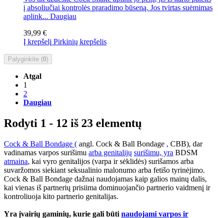
į absoliučiai kontrolės praradimo būseną. Jos tvirtas suėmimas
aplink...
Daugiau
39,99 €
Į krepšelį
Pirkinių krepšelis
Palyginkite (
0
)
Atgal
1
2
Daugiau
Rodyti 1 - 12 iš 23 elementų
Cock & Ball Bondage (
angl. Cock & Ball Bondage
,
CBB), dar
vadinamas varpos surišimu
arba genitalijų
surišimu, yra
BDSM
atmaina
, kai vyro genitalijos (varpa ir sėklidės) surišamos arba
suvaržomos siekiant seksualinio malonumo arba fetišo tyrinėjimo.
Cock & Ball Bondage dažnai naudojamas kaip galios mainų dalis,
kai vienas iš partnerių prisiima dominuojančio partnerio vaidmenį ir
kontroliuoja kito partnerio genitalijas.
Yra įvairių gaminių, kurie gali būti
naudojami varpos ir