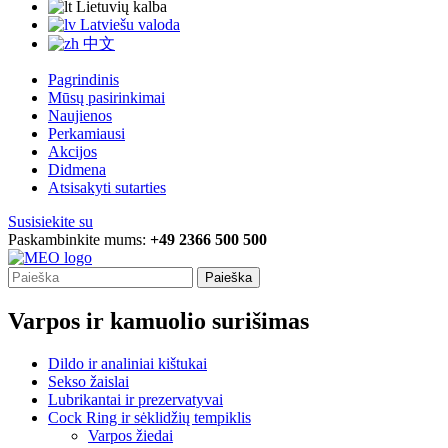
Lietuvių kalba
Latviešu valoda
中文
Pagrindinis
Mūsų pasirinkimai
Naujienos
Perkamiausi
Akcijos
Didmena
Atsisakyti sutarties
Susisiekite su
Paskambinkite mums:
+49 2366 500 500
Paieška
Varpos ir kamuolio surišimas
Dildo ir analiniai kištukai
Sekso žaislai
Lubrikantai ir prezervatyvai
Cock Ring ir sėklidžių tempiklis
Varpos žiedai