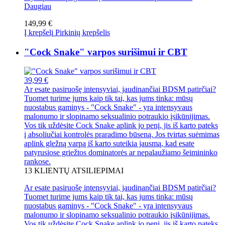
Daugiau
149,99 €
Į krepšelį
Pirkinių krepšelis
"Cock Snake" varpos surišimui ir CBT
39,99 €
Ar esate pasiruošę intensyviai, jaudinančiai BDSM patirčiai?
Tuomet turime jums kaip tik tai, kas jums tinka: mūsų
nuostabus gaminys - "Cock Snake" - yra intensyvaus
malonumo ir slopinamo seksualinio potraukio įsikūnijimas.
Vos tik uždėsite Cock Snake aplink jo penį, jis iš karto pateks
į absoliučiai kontrolės praradimo būseną. Jos tvirtas suėmimas
aplink gležną varpą iš karto suteikia jausmą, kad esate
patyrusiose griežtos dominatorės ar nepalaužiamo šeimininko
rankose.
13
KLIENTŲ ATSILIEPIMAI
Ar esate pasiruošę intensyviai, jaudinančiai BDSM patirčiai?
Tuomet turime jums kaip tik tai, kas jums tinka: mūsų
nuostabus gaminys - "Cock Snake" - yra intensyvaus
malonumo ir slopinamo seksualinio potraukio įsikūnijimas.
Vos tik uždėsite Cock Snake aplink jo penį, jis iš karto pateks