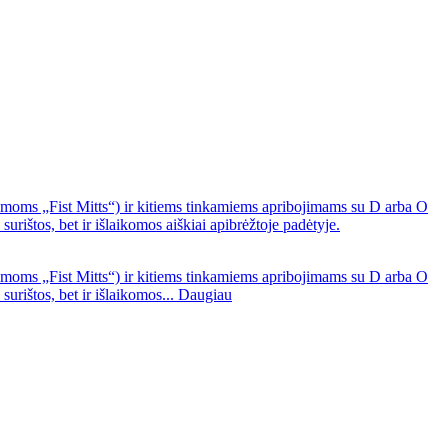
oms „Fist Mitts“) ir kitiems tinkamiems apribojimams su D arba O
rištos, bet ir išlaikomos aiškiai apibrėžtoje padėtyje.
oms „Fist Mitts“) ir kitiems tinkamiems apribojimams su D arba O
urištos, bet ir išlaikomos...
Daugiau