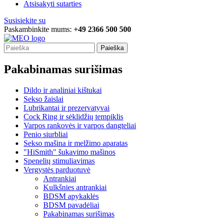
Atsisakyti sutarties
Susisiekite su
Paskambinkite mums:
+49 2366 500 500
Paieška
Pakabinamas surišimas
Dildo ir analiniai kištukai
Sekso žaislai
Lubrikantai ir prezervatyvai
Cock Ring ir sėklidžių tempiklis
Varpos rankovės ir varpos dangteliai
Penio siurbliai
Sekso mašina ir melžimo aparatas
"HiSmith" šukavimo mašinos
Spenelių stimuliavimas
Vergystės parduotuvė
Antrankiai
Kulkšnies antrankiai
BDSM apykaklės
BDSM pavadėliai
Pakabinamas surišimas