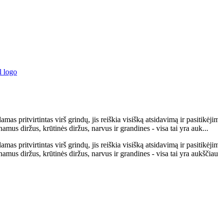
s pritvirtintas virš grindų, jis reiškia visišką atsidavimą ir pasitikė
amus diržus, krūtinės diržus, narvus ir grandines - visa tai yra auk...
s pritvirtintas virš grindų, jis reiškia visišką atsidavimą ir pasitikė
namus diržus, krūtinės diržus, narvus ir grandines - visa tai yra aukšči