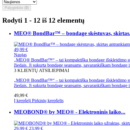
Palyginkite (
0
)
Rodyti 1 - 12 iš 12 elementų
MEO® BondBar™ – bondage skėstuvas, skirtas.
49,99 €
Naujas
„MEO® BondBar™“ – tai kompaktiška bondage išskleidimo stryp
žiedais. Ji sukurta bondage seansams, savarankiškam bondage ir k
3
KLIENTŲ ATSILIEPIMAI
„MEO® BondBar™“ – tai kompaktiška bondage išskleidimo stryp
žiedais. Ji sukurta bondage seansams, savarankiškam bondage ir 
49,99 €
Į krepšelį
Pirkinių krepšelis
MEOBOND® by MEO® - Elektroninis laiko...
29,99 €
23,99 €