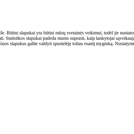
aše. Būtini slapukai yra būtini mūsų svetainės veikimui, todėl jie nust
ulinti. Statistikos slapukai padeda mums suprasti, kaip lankytojai sąveik
uos slapukus galite valdyti spustelėję toliau esantį mygtuką. Nustatymus 