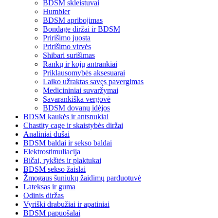
BDSM skleistuvai
Humbler
BDSM apribojimas
Bondage diržai ir BDSM
Pririšimo juosta
Pririšimo virvės
Shibari surišimas
Rankų ir kojų antrankiai
Priklausomybės aksesuarai
Laiko užraktas savęs pavergimas
Medicininiai suvaržymai
Savarankiška vergovė
BDSM dovanų idėjos
BDSM kaukės ir antsnukiai
Chastity cage ir skaistybės diržai
Analiniai dušai
BDSM baldai ir sekso baldai
Elektrostimuliacija
Bičai, rykštės ir plaktukai
BDSM sekso žaislai
Žmogaus šuniukų žaidimų parduotuvė
Lateksas ir guma
Odinis diržas
Vyriški drabužiai ir apatiniai
BDSM papuošalai