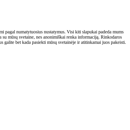
atomi pagal numatytuosius nustatymus. Visi kiti slapukai padeda mums
auja su mūsų svetaine, nes anonimiškai renka informaciją. Rinkodaros
galite bet kada pasiekti mūsų svetainėje ir atitinkamai juos pakeisti.