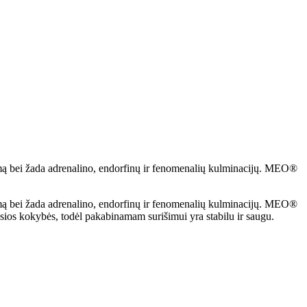
jimą bei žada adrenalino, endorfinų ir fenomenalių kulminacijų. MEO®
jimą bei žada adrenalino, endorfinų ir fenomenalių kulminacijų. MEO®
ausios kokybės, todėl pakabinamam surišimui yra stabilu ir saugu.