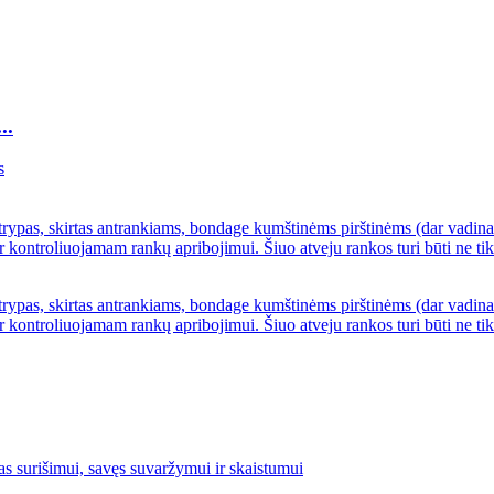
..
as, skirtas antrankiams, bondage kumštinėms pirštinėms (dar vadinam
ontroliuojamam rankų apribojimui. Šiuo atveju rankos turi būti ne tik su
as, skirtas antrankiams, bondage kumštinėms pirštinėms (dar vadinam
kontroliuojamam rankų apribojimui. Šiuo atveju rankos turi būti ne tik s