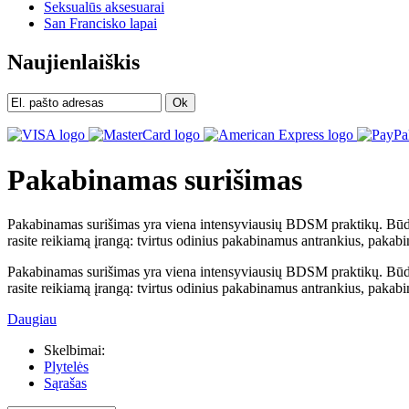
Seksualūs aksesuarai
San Francisko lapai
Naujienlaiškis
Ok
Pakabinamas surišimas
Pakabinamas surišimas yra viena intensyviausių BDSM praktikų. Būdama
rasite reikiamą įrangą: tvirtus odinius pakabinamus antrankius, pakabin
Pakabinamas surišimas yra viena intensyviausių BDSM praktikų. Būdama
rasite reikiamą įrangą: tvirtus odinius pakabinamus antrankius, pakabi
Daugiau
Skelbimai:
Plytelės
Sąrašas