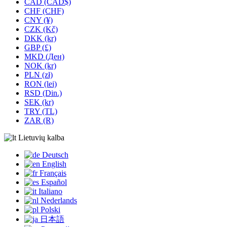
CAD (CAD$)
CHF (CHF)
CNY (¥)
CZK (Kč)
DKK (kr)
GBP (£)
MKD (Ден)
NOK (kr)
PLN (zł)
RON (lei)
RSD (Din.)
SEK (kr)
TRY (TL)
ZAR (R)
Lietuvių kalba
Deutsch
English
Français
Español
Italiano
Nederlands
Polski
日本語