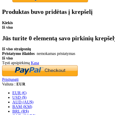
Produktas buvo pridėtas į krepšelį
Kiekis
Iš viso
Jūs turite
0
elementą savo pirkinių krepšel
Iš viso straipsnių
Pristatymo išlaidos
nemokamas pristatymas
Iš viso
Tęsti apsipirkimą
Kasa
Prisijungti
Valiuta :
EUR
EUR (€)
USD ($)
AUD (AU$)
BAM (KM)
BRL (R$)