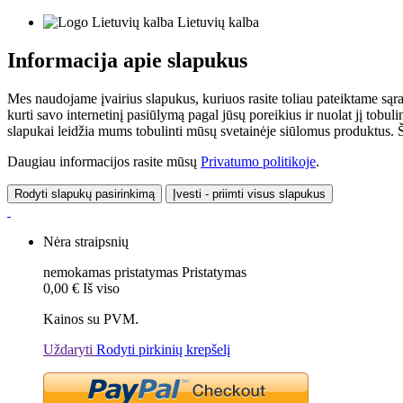
Lietuvių kalba
Informacija apie slapukus
Mes naudojame įvairius slapukus, kuriuos rasite toliau pateiktame sąr
kurti savo internetinį pasiūlymą pagal jūsų poreikius ir nuolat jį tob
slapukai leidžia mums tobulinti mūsų svetainėje siūlomus produktus. Ši
Daugiau informacijos rasite mūsų
Privatumo politikoje
.
Rodyti slapukų pasirinkimą
Įvesti - priimti visus slapukus
Nėra straipsnių
nemokamas pristatymas
Pristatymas
0,00 €
Iš viso
Kainos su PVM.
Uždaryti
Rodyti pirkinių krepšelį