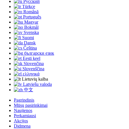
Русский
Türkçe
Română
Português
Magyar
Bokmål
Svenska
Suomi
Dansk
Čeština
български език
Eesti keel
Slovenčina
Slovenščina
ελληνικά
Lietuvių kalba
Latviešu valoda
中文
Pagrindinis
Mūsų pasirinkimai
Naujienos
Perkamiausi
Akcijos
Didmena