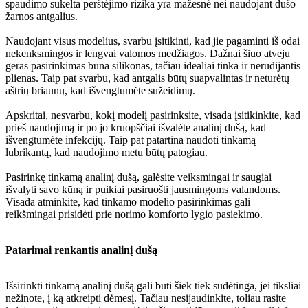
spaudimo sukelta perštėjimo rizika yra mažesnė nei naudojant dušo
žarnos antgalius.
Naudojant visus modelius, svarbu įsitikinti, kad jie pagaminti iš odai
nekenksmingos ir lengvai valomos medžiagos. Dažnai šiuo atveju
geras pasirinkimas būna silikonas, tačiau idealiai tinka ir nerūdijantis
plienas. Taip pat svarbu, kad antgalis būtų suapvalintas ir neturėtų
aštrių briaunų, kad išvengtumėte sužeidimų.
Apskritai, nesvarbu, kokį modelį pasirinksite, visada įsitikinkite, kad
prieš naudojimą ir po jo kruopščiai išvalėte analinį dušą, kad
išvengtumėte infekcijų. Taip pat patartina naudoti tinkamą
lubrikantą, kad naudojimo metu būtų patogiau.
Pasirinkę tinkamą analinį dušą, galėsite veiksmingai ir saugiai
išvalyti savo kūną ir puikiai pasiruošti jausmingoms valandoms.
Visada atminkite, kad tinkamo modelio pasirinkimas gali
reikšmingai prisidėti prie norimo komforto lygio pasiekimo.
Patarimai renkantis analinį dušą
Išsirinkti tinkamą analinį dušą gali būti šiek tiek sudėtinga, jei tiksliai
nežinote, į ką atkreipti dėmesį. Tačiau nesijaudinkite, toliau rasite