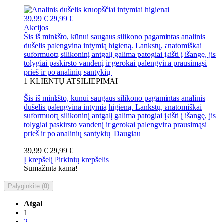
39,99 €
29,99 €
Akcijos
Šis iš minkšto, kūnui saugaus silikono pagamintas analinis
dušelis palengvina intymią higieną. Lankstų, anatomiškai
suformuotą silikoninį antgalį galima patogiai įkišti į išangę, jis
tolygiai paskirsto vandenį ir gerokai palengvina prausimąsi
prieš ir po analinių santykių.
1
KLIENTŲ ATSILIEPIMAI
Šis iš minkšto, kūnui saugaus silikono pagamintas analinis
dušelis palengvina intymią higieną. Lankstų, anatomiškai
suformuotą silikoninį antgalį galima patogiai įkišti į išangę, jis
tolygiai paskirsto vandenį ir gerokai palengvina prausimąsi
prieš ir po analinių santykių.
Daugiau
39,99 €
29,99 €
Į krepšelį
Pirkinių krepšelis
Sumažinta kaina!
Palyginkite (
0
)
Atgal
1
2