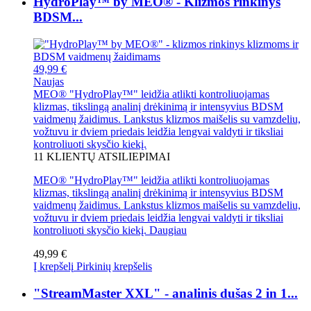
HydroPlay™ by MEO® - Klizmos rinkinys
BDSM...
49,99 €
Naujas
MEO® "HydroPlay™" leidžia atlikti kontroliuojamas
klizmas, tikslingą analinį drėkinimą ir intensyvius BDSM
vaidmenų žaidimus. Lankstus klizmos maišelis su vamzdeliu,
vožtuvu ir dviem priedais leidžia lengvai valdyti ir tiksliai
kontroliuoti skysčio kiekį.
11
KLIENTŲ ATSILIEPIMAI
MEO® "HydroPlay™" leidžia atlikti kontroliuojamas
klizmas, tikslingą analinį drėkinimą ir intensyvius BDSM
vaidmenų žaidimus. Lankstus klizmos maišelis su vamzdeliu,
vožtuvu ir dviem priedais leidžia lengvai valdyti ir tiksliai
kontroliuoti skysčio kiekį.
Daugiau
49,99 €
Į krepšelį
Pirkinių krepšelis
"StreamMaster XXL" - analinis dušas 2 in 1...