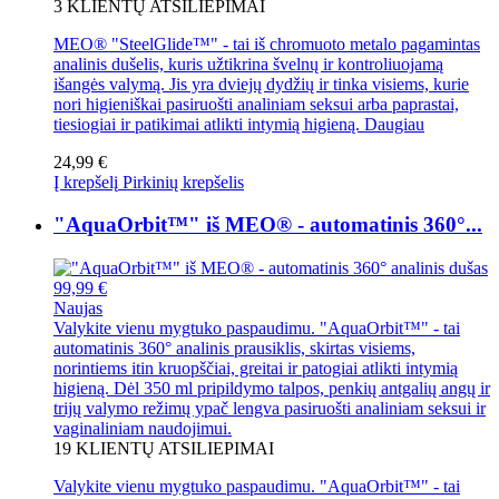
3
KLIENTŲ ATSILIEPIMAI
MEO® "SteelGlide™" - tai iš chromuoto metalo pagamintas
analinis dušelis, kuris užtikrina švelnų ir kontroliuojamą
išangės valymą. Jis yra dviejų dydžių ir tinka visiems, kurie
nori higieniškai pasiruošti analiniam seksui arba paprastai,
tiesiogiai ir patikimai atlikti intymią higieną.
Daugiau
24,99 €
Į krepšelį
Pirkinių krepšelis
"AquaOrbit™" iš MEO® - automatinis 360°...
99,99 €
Naujas
Valykite vienu mygtuko paspaudimu. "AquaOrbit™" - tai
automatinis 360° analinis prausiklis, skirtas visiems,
norintiems itin kruopščiai, greitai ir patogiai atlikti intymią
higieną. Dėl 350 ml pripildymo talpos, penkių antgalių angų ir
trijų valymo režimų ypač lengva pasiruošti analiniam seksui ir
vaginaliniam naudojimui.
19
KLIENTŲ ATSILIEPIMAI
Valykite vienu mygtuko paspaudimu. "AquaOrbit™" - tai