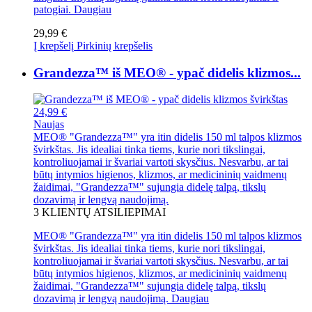
patogiai.
Daugiau
29,99 €
Į krepšelį
Pirkinių krepšelis
Grandezza™ iš MEO® - ypač didelis klizmos...
24,99 €
Naujas
MEO® "Grandezza™" yra itin didelis 150 ml talpos klizmos
švirkštas. Jis idealiai tinka tiems, kurie nori tikslingai,
kontroliuojamai ir švariai vartoti skysčius. Nesvarbu, ar tai
būtų intymios higienos, klizmos, ar medicininių vaidmenų
žaidimai, "Grandezza™" sujungia didelę talpą, tikslų
dozavimą ir lengvą naudojimą.
3
KLIENTŲ ATSILIEPIMAI
MEO® "Grandezza™" yra itin didelis 150 ml talpos klizmos
švirkštas. Jis idealiai tinka tiems, kurie nori tikslingai,
kontroliuojamai ir švariai vartoti skysčius. Nesvarbu, ar tai
būtų intymios higienos, klizmos, ar medicininių vaidmenų
žaidimai, "Grandezza™" sujungia didelę talpą, tikslų
dozavimą ir lengvą naudojimą.
Daugiau