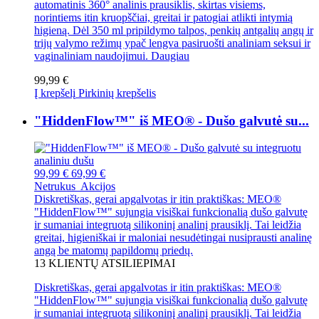
automatinis 360° analinis prausiklis, skirtas visiems,
norintiems itin kruopščiai, greitai ir patogiai atlikti intymią
higieną. Dėl 350 ml pripildymo talpos, penkių antgalių angų ir
trijų valymo režimų ypač lengva pasiruošti analiniam seksui ir
vaginaliniam naudojimui.
Daugiau
99,99 €
Į krepšelį
Pirkinių krepšelis
"HiddenFlow™" iš MEO® - Dušo galvutė su...
99,99 €
69,99 €
Netrukus
Akcijos
Diskretiškas, gerai apgalvotas ir itin praktiškas: MEO®
"HiddenFlow™" sujungia visiškai funkcionalią dušo galvutę
ir sumaniai integruotą silikoninį analinį prausiklį. Tai leidžia
greitai, higieniškai ir maloniai nesudėtingai nusiprausti analinę
angą be matomų papildomų priedų.
13
KLIENTŲ ATSILIEPIMAI
Diskretiškas, gerai apgalvotas ir itin praktiškas: MEO®
"HiddenFlow™" sujungia visiškai funkcionalią dušo galvutę
ir sumaniai integruotą silikoninį analinį prausiklį. Tai leidžia