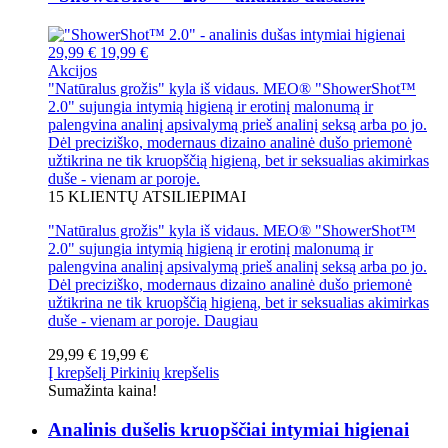
29,99 €
19,99 €
Akcijos
"Natūralus grožis" kyla iš vidaus. MEO® "ShowerShot™
2.0" sujungia intymią higieną ir erotinį malonumą ir
palengvina analinį apsivalymą prieš analinį seksą arba po jo.
Dėl preciziško, modernaus dizaino analinė dušo priemonė
užtikrina ne tik kruopščią higieną, bet ir seksualias akimirkas
duše - vienam ar poroje.
15
KLIENTŲ ATSILIEPIMAI
"Natūralus grožis" kyla iš vidaus. MEO® "ShowerShot™
2.0" sujungia intymią higieną ir erotinį malonumą ir
palengvina analinį apsivalymą prieš analinį seksą arba po jo.
Dėl preciziško, modernaus dizaino analinė dušo priemonė
užtikrina ne tik kruopščią higieną, bet ir seksualias akimirkas
duše - vienam ar poroje.
Daugiau
29,99 €
19,99 €
Į krepšelį
Pirkinių krepšelis
Sumažinta kaina!
Analinis dušelis kruopščiai intymiai higienai