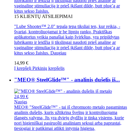
lubrikanto ir leidžia jį tikslingai naudoti prieš analinę ar
vaginalinę stimuliaciją ir prieš įkišant dildę, butt plug’ą ar
kitus sekso žaislus.
15
KLIENTŲ ATSILIEPIMAI
"Lube Shooter™ 2.0" tepalą tepa tiksliai ten, kur reikia, -
švariai, kontroliuojamai ir be lipnių rankų. Praktiškas
aplikatorius veikia panašiai kaip švirkštas, yra pripildytas
lubrikanto ir leidžia jį tikslingai naudoti prieš analinę ar
vaginalinę stimuliaciją ir prieš įkišant dildę, butt plug’ą ar
kitus sekso žaislus.
Daugiau
14,99 €
Į krepšelį
Pirkinių krepšelis
"MEO® SteelGlide™" - analinis dušelis iš...
24,99 €
Naujas
MEO® "SteelGlide™" - tai iš chromuoto metalo pagamintas
analinis dušelis, kuris užtikrina švelnų ir kontroliuojamą
išangės valymą. Jis yra dviejų dydžių ir tinka visiems, kurie
nori higieniškai pasiruošti analiniam seksui arba paprastai,
tiesiogiai ir patikimai atlikti intymią higieną.