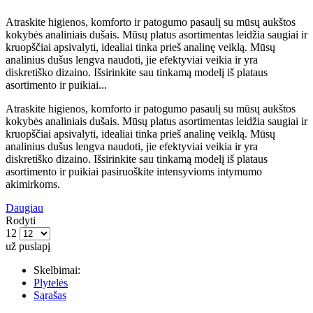
Atraskite higienos, komforto ir patogumo pasaulį su mūsų aukštos
kokybės analiniais dušais. Mūsų platus asortimentas leidžia saugiai ir
kruopščiai apsivalyti, idealiai tinka prieš analinę veiklą. Mūsų
analinius dušus lengva naudoti, jie efektyviai veikia ir yra
diskretiško dizaino. Išsirinkite sau tinkamą modelį iš plataus
asortimento ir puikiai...
Atraskite higienos, komforto ir patogumo pasaulį su mūsų aukštos
kokybės analiniais dušais. Mūsų platus asortimentas leidžia saugiai ir
kruopščiai apsivalyti, idealiai tinka prieš analinę veiklą. Mūsų
analinius dušus lengva naudoti, jie efektyviai veikia ir yra
diskretiško dizaino. Išsirinkite sau tinkamą modelį iš plataus
asortimento ir puikiai pasiruoškite intensyvioms intymumo
akimirkoms.
Daugiau
Rodyti
12
už puslapį
Skelbimai:
Plytelės
Sąrašas