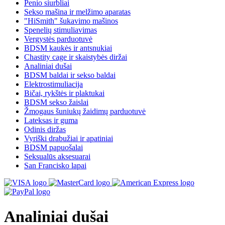
Penio siurbliai
Sekso mašina ir melžimo aparatas
"HiSmith" šukavimo mašinos
Spenelių stimuliavimas
Vergystės parduotuvė
BDSM kaukės ir antsnukiai
Chastity cage ir skaistybės diržai
Analiniai dušai
BDSM baldai ir sekso baldai
Elektrostimuliacija
Bičai, rykštės ir plaktukai
BDSM sekso žaislai
Žmogaus šuniukų žaidimų parduotuvė
Lateksas ir guma
Odinis diržas
Vyriški drabužiai ir apatiniai
BDSM papuošalai
Seksualūs aksesuarai
San Francisko lapai
Analiniai dušai