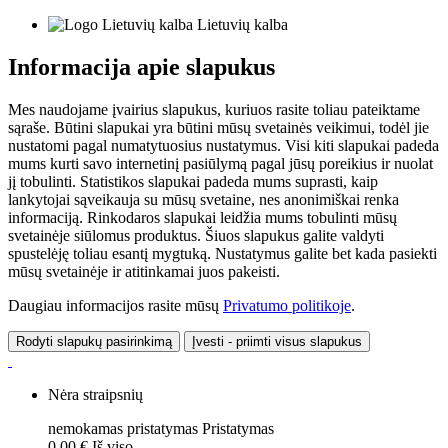
Lietuvių kalba
Informacija apie slapukus
Mes naudojame įvairius slapukus, kuriuos rasite toliau pateiktame
sąraše. Būtini slapukai yra būtini mūsų svetainės veikimui, todėl jie
nustatomi pagal numatytuosius nustatymus. Visi kiti slapukai padeda
mums kurti savo internetinį pasiūlymą pagal jūsų poreikius ir nuolat
jį tobulinti. Statistikos slapukai padeda mums suprasti, kaip
lankytojai sąveikauja su mūsų svetaine, nes anonimiškai renka
informaciją. Rinkodaros slapukai leidžia mums tobulinti mūsų
svetainėje siūlomus produktus. Šiuos slapukus galite valdyti
spustelėję toliau esantį mygtuką. Nustatymus galite bet kada pasiekti
mūsų svetainėje ir atitinkamai juos pakeisti.
Daugiau informacijos rasite mūsų
Privatumo politikoje
.
Rodyti slapukų pasirinkimą
Įvesti - priimti visus slapukus
Nėra straipsnių
nemokamas pristatymas
Pristatymas
0,00 €
Iš viso