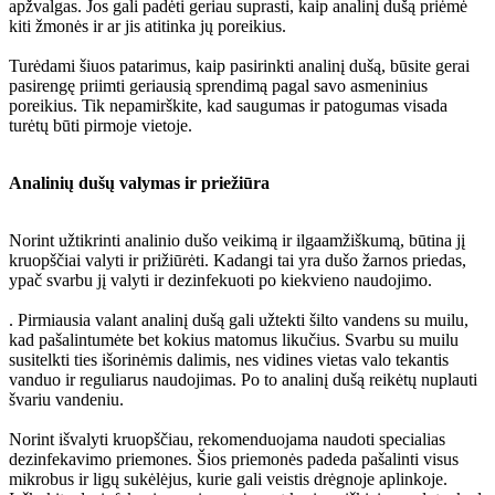
apžvalgas. Jos gali padėti geriau suprasti, kaip analinį dušą priėmė
kiti žmonės ir ar jis atitinka jų poreikius.
Turėdami šiuos patarimus, kaip pasirinkti analinį dušą, būsite gerai
pasirengę priimti geriausią sprendimą pagal savo asmeninius
poreikius. Tik nepamirškite, kad saugumas ir patogumas visada
turėtų būti pirmoje vietoje.
Analinių dušų valymas ir priežiūra
Norint užtikrinti analinio dušo veikimą ir ilgaamžiškumą, būtina jį
kruopščiai valyti ir prižiūrėti. Kadangi tai yra dušo žarnos priedas,
ypač svarbu jį valyti ir dezinfekuoti po kiekvieno naudojimo.
. Pirmiausia valant analinį dušą gali užtekti šilto vandens su muilu,
kad pašalintumėte bet kokius matomus likučius. Svarbu su muilu
susitelkti ties išorinėmis dalimis, nes vidines vietas valo tekantis
vanduo ir reguliarus naudojimas. Po to analinį dušą reikėtų nuplauti
švariu vandeniu.
Norint išvalyti kruopščiau, rekomenduojama naudoti specialias
dezinfekavimo priemones. Šios priemonės padeda pašalinti visus
mikrobus ir ligų sukėlėjus, kurie gali veistis drėgnoje aplinkoje.