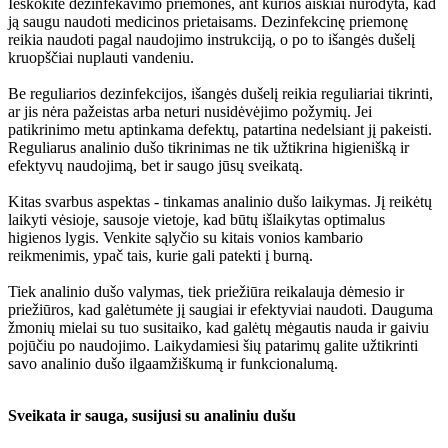
Ieškokite dezinfekavimo priemonės, ant kurios aiškiai nurodyta, kad
ją saugu naudoti medicinos prietaisams. Dezinfekcinę priemonę
reikia naudoti pagal naudojimo instrukciją, o po to išangės dušelį
kruopščiai nuplauti vandeniu.
Be reguliarios dezinfekcijos, išangės dušelį reikia reguliariai tikrinti,
ar jis nėra pažeistas arba neturi nusidėvėjimo požymių. Jei
patikrinimo metu aptinkama defektų, patartina nedelsiant jį pakeisti.
Reguliarus analinio dušo tikrinimas ne tik užtikrina higienišką ir
efektyvų naudojimą, bet ir saugo jūsų sveikatą.
Kitas svarbus aspektas - tinkamas analinio dušo laikymas. Jį reikėtų
laikyti vėsioje, sausoje vietoje, kad būtų išlaikytas optimalus
higienos lygis. Venkite sąlyčio su kitais vonios kambario
reikmenimis, ypač tais, kurie gali patekti į burną.
Tiek analinio dušo valymas, tiek priežiūra reikalauja dėmesio ir
priežiūros, kad galėtumėte jį saugiai ir efektyviai naudoti. Dauguma
žmonių mielai su tuo susitaiko, kad galėtų mėgautis nauda ir gaiviu
pojūčiu po naudojimo. Laikydamiesi šių patarimų galite užtikrinti
savo analinio dušo ilgaamžiškumą ir funkcionalumą.
Sveikata ir sauga, susijusi su analiniu dušu