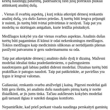
keletą naudingų patarimų, padėsiančių rasti jūsų poreikius puikiai
atitinkantį analinį dušą.
. Vienas iš svarbių aspektų, į kurį reikia atkreipti dėmesį renkantis
analinį dušą, yra dušo žarnos priedas. Jį turėtų būti lengva prijungti
ir nuimti, jis turėtų būti tvirtai pritvirtintas ir neslysti. Taip pat yra
modelių su skirtingais antgaliais, kurie leidžia prisitaikyti.
Medžiagos kokybė yra dar vienas svarbus aspektas. Analinis dušas
turėtų būti pagamintas iš kūnui ir odai nekenksmingos medžiagos.
Tokios medžiagos kaip medicininis silikonas ar nerūdijantis plienas
pasižymi patvarumu ir geru suderinamumu su oda.
Taip pat atkreipkite dėmesį į analinio dušo dydį ir dizainą. Mažesni
modeliai idealiai tinka pradedantiesiems, o pažengusiems
naudotojams gali labiau patikti didesni modeliai. Dizainas turėtų būti
praktiškas ir patogus naudoti. Taip pat patikrinkite, ar paviršius yra
lygus ir lengvai valomas.
Galiausiai, renkantis svarbu atsižvelgti į kainą. Pigesni modeliai gali
būti gera išeitis, jei analiniu dušu naudojatės pirmą kartą ir norite
išsiaiškinti, ar jis jums tinka. Tačiau aukštesnės kokybės modeliai
gali tarnauti ilgiau ir suteikti daugiau komforto.
Nepamirškite, kad prieš perkant visada naudinga perskaityti gaminių