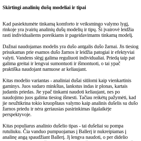
Skirtingi analinių dušų modeliai ir tipai
Kad pasiektumėte tinkamą komforto ir veiksmingo valymo lygį,
rinkoje yra įvairių analinių dušų modelių ir tipų. Ši įvairovė leidžia
rasti individualiems poreikiams ir pageidavimams tinkamą modelį.
Dažnai naudojamas modelis yra dušo antgalis dušo žarnai. Jis tiesiog
prisukamas prie esamos dušo žarnos ir leidžia patogiai ir efektyviai
valyti. Vandens slėgį galima reguliuoti individualiai. Priedą taip pat
galima greitai ir lengvai sumontuoti ir išmontuoti, o tai ypač
praktiška naudojant namuose ar keliaujant.
Kitas modelio variantas - analiniai dušai siūlomi kaip vienkartinis
gaminys. Juos sudaro minkštas, lankstus indas ir plonas, kartais
judantis priedas. Jie ypač tinkami naudoti keliaujant, nes po
naudojimo juos galima tiesiog išmesti. Tačiau reikėtų pažymėti, kad
jie neužtikrina tokio kruopštaus valymo kaip analinis dušelis su dušo
žarnos priedu ir nėra geriausias pasirinkimas ilgalaikėje
perspektyvoje.
Kitas populiarus analinio dušelio tipas - tai dušeliai su pompa
rutuliuku. Čia vanduo pumpuojamas į Ballerį ir nukreipiamas į
analinę angą spaudžiant Ballerį. Jį lengva naudoti, o per didelio