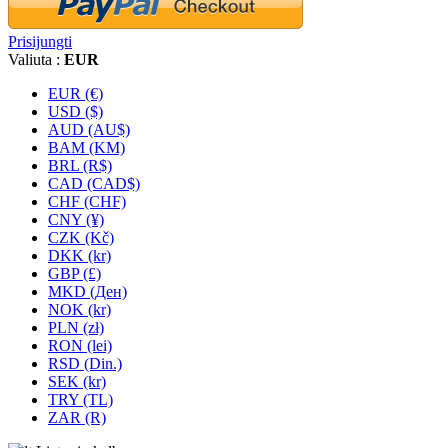
Prisijungti
Valiuta :
EUR
EUR (€)
USD ($)
AUD (AU$)
BAM (KM)
BRL (R$)
CAD (CAD$)
CHF (CHF)
CNY (¥)
CZK (Kč)
DKK (kr)
GBP (£)
MKD (Ден)
NOK (kr)
PLN (zł)
RON (lei)
RSD (Din.)
SEK (kr)
TRY (TL)
ZAR (R)