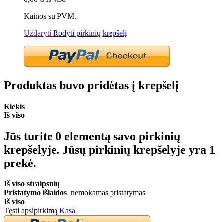
Kainos su PVM.
Uždaryti
Rodyti pirkinių krepšelį
Produktas buvo pridėtas į krepšelį
Kiekis
Iš viso
Jūs turite
0
elementą savo pirkinių
krepšelyje.
Jūsų pirkinių krepšelyje yra 1
prekė.
Iš viso straipsnių
Pristatymo išlaidos
nemokamas pristatymas
Iš viso
Tęsti apsipirkimą
Kasa