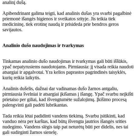
analinį dušą.
Apibendrinant galima teigti, kad analinis dušas yra svarbi pagalbinė
priemonė išangės higienos ir sveikatos srityje. Jis teikia tiek
medicininę, tiek erotinę naudą ir prisideda prie bendros geros
savijautos.
Analinio dušo naudojimas ir tvarkymas
Tinkamas analinio dušo naudojimas ir tvarkymas gali būti iššūkis,
ypač nepatyrusiems naudotojams. Pirmiausia: jį visada reikia naudoti
atsargiai ir apgalvotai. Yra kelios paprastos pagrindinės taisyklės,
kurių reikia laikytis.
Analinis dušelis, dažnai dar vadinamas dušo žarnos antgaliu,
pirmiausia švelniai ir atsargiai įkišamas į išangę. Ypač svarbu neįkišti
prietaiso per giliai, kad išvengtumėte sužalojimų. Įkišimo procesą
palengvinti gali padėti lubrikantas.
Tada reikia lėtai padidinti vandens tiekimą. Svarbu įsitikinti, kad
vanduo nėra per karštas, kad būtų išvengta jautrios išangės srities
nudegimo. Vandens slėgis taip pat neturėtų būti per didelis, nes tai
gali sudirginti žarnos sienelę.