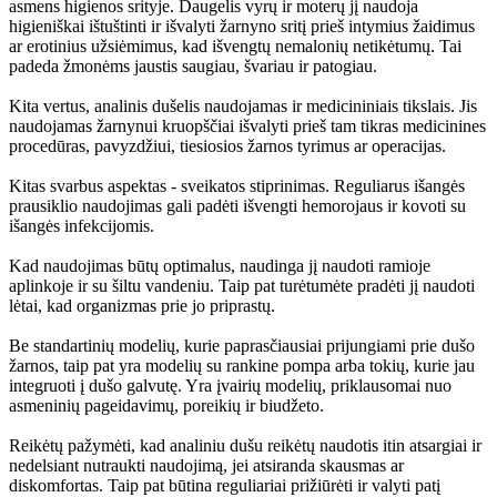
asmens higienos srityje. Daugelis vyrų ir moterų jį naudoja
higieniškai ištuštinti ir išvalyti žarnyno sritį prieš intymius žaidimus
ar erotinius užsiėmimus, kad išvengtų nemalonių netikėtumų. Tai
padeda žmonėms jaustis saugiau, švariau ir patogiau.
Kita vertus, analinis dušelis naudojamas ir medicininiais tikslais. Jis
naudojamas žarnynui kruopščiai išvalyti prieš tam tikras medicinines
procedūras, pavyzdžiui, tiesiosios žarnos tyrimus ar operacijas.
Kitas svarbus aspektas - sveikatos stiprinimas. Reguliarus išangės
prausiklio naudojimas gali padėti išvengti hemorojaus ir kovoti su
išangės infekcijomis.
Kad naudojimas būtų optimalus, naudinga jį naudoti ramioje
aplinkoje ir su šiltu vandeniu. Taip pat turėtumėte pradėti jį naudoti
lėtai, kad organizmas prie jo priprastų.
Be standartinių modelių, kurie paprasčiausiai prijungiami prie dušo
žarnos, taip pat yra modelių su rankine pompa arba tokių, kurie jau
integruoti į dušo galvutę. Yra įvairių modelių, priklausomai nuo
asmeninių pageidavimų, poreikių ir biudžeto.
Reikėtų pažymėti, kad analiniu dušu reikėtų naudotis itin atsargiai ir
nedelsiant nutraukti naudojimą, jei atsiranda skausmas ar
diskomfortas. Taip pat būtina reguliariai prižiūrėti ir valyti patį