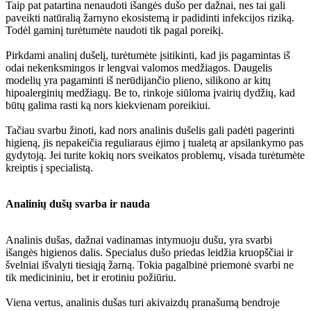
Taip pat patartina nenaudoti išangės dušo per dažnai, nes tai gali
paveikti natūralią žarnyno ekosistemą ir padidinti infekcijos riziką.
Todėl gaminį turėtumėte naudoti tik pagal poreikį.
Pirkdami analinį dušelį, turėtumėte įsitikinti, kad jis pagamintas iš
odai nekenksmingos ir lengvai valomos medžiagos. Daugelis
modelių yra pagaminti iš nerūdijančio plieno, silikono ar kitų
hipoalerginių medžiagų. Be to, rinkoje siūloma įvairių dydžių, kad
būtų galima rasti ką nors kiekvienam poreikiui.
Tačiau svarbu žinoti, kad nors analinis dušelis gali padėti pagerinti
higieną, jis nepakeičia reguliaraus ėjimo į tualetą ar apsilankymo pas
gydytoją. Jei turite kokių nors sveikatos problemų, visada turėtumėte
kreiptis į specialistą.
Analinių dušų svarba ir nauda
Analinis dušas, dažnai vadinamas intymuoju dušu, yra svarbi
išangės higienos dalis. Specialus dušo priedas leidžia kruopščiai ir
švelniai išvalyti tiesiąją žarną. Tokia pagalbinė priemonė svarbi ne
tik medicininiu, bet ir erotiniu požiūriu.
Viena vertus, analinis dušas turi akivaizdų pranašumą bendroje