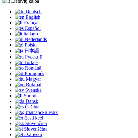
Lietuvių kalba
Deutsch
English
Français
Español
Italiano
Nederlands
Polski
日本語
Русский
Türkçe
Română
Português
Magyar
Bokmål
Svenska
Suomi
Dansk
Čeština
български език
Eesti keel
Slovenčina
Slovenščina
ελληνικά