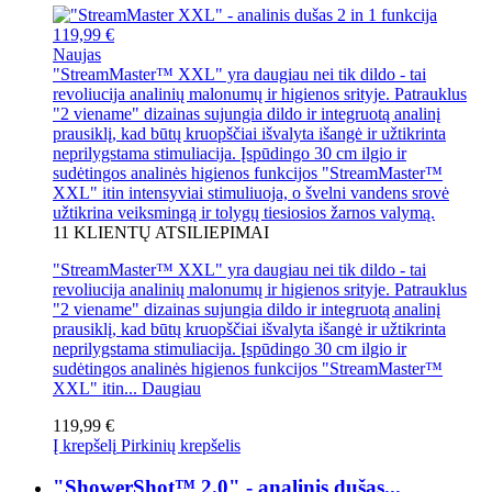
119,99 €
Naujas
"StreamMaster™ XXL" yra daugiau nei tik dildo - tai
revoliucija analinių malonumų ir higienos srityje. Patrauklus
"2 viename" dizainas sujungia dildo ir integruotą analinį
prausiklį, kad būtų kruopščiai išvalyta išangė ir užtikrinta
neprilygstama stimuliacija. Įspūdingo 30 cm ilgio ir
sudėtingos analinės higienos funkcijos "StreamMaster™
XXL" itin intensyviai stimuliuoja, o švelni vandens srovė
užtikrina veiksmingą ir tolygų tiesiosios žarnos valymą.
11
KLIENTŲ ATSILIEPIMAI
"StreamMaster™ XXL" yra daugiau nei tik dildo - tai
revoliucija analinių malonumų ir higienos srityje. Patrauklus
"2 viename" dizainas sujungia dildo ir integruotą analinį
prausiklį, kad būtų kruopščiai išvalyta išangė ir užtikrinta
neprilygstama stimuliacija. Įspūdingo 30 cm ilgio ir
sudėtingos analinės higienos funkcijos "StreamMaster™
XXL" itin...
Daugiau
119,99 €
Į krepšelį
Pirkinių krepšelis
"ShowerShot™ 2.0" - analinis dušas...