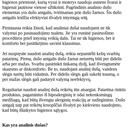
higienos priemonė, kurią vyrai ir moterys naudoja asmens švarai ir
higienai jautriose vietose užtikrinti. Pagrindinis analinio dušo
elementas yra dušo antgalis, tvirtinamas prie dušo žarnos. Šis dušo
antgalis leidžia efektyviai išvalyti intymiąją sritį.
Pirmiausia reikia žinoti, kad analiniai dušai naudojami ne tik
valymui po pasinaudojimo tualetu. Jie yra esminė pasiruošimo
procedūros prieš intymią veiklą dalis. Tai ne tik higienos, bet ir
komforto bei pasitikėjimo savimi klausimas.
Jei nuspręsite naudoti analinį dušą, reikia nepamiršti kelių svarbių
patarimų. Pirma, dušo antgalis dušo žarnai neturėtų būti per didelis
arba per mažas. Svarbu pasirinkti tinkamą dydį, kad išvengtumėte
skausmo ar diskomforto. Be to, naudojant analinį dušą, vandens
slėgis turėtų būti vidutinis. Per didelis slėgis gali sukelti traumą, o
per mažas slėgis gali padaryti valymą neefektyvų.
Reguliariai naudoti analinį dušą reikėtų itin atsargiai. Patartina rinktis
produktus, pagamintus iš hipoalerginių ir odai nekenksmingų
medžiagų, kad būtų išvengta alerginių reakcijų ar sudirginimo. Dušo
antgalį taip pat reikėtų kruopščiai išvalyti po kiekvieno naudojimo,
kad būtų išlaikytos higienos sąlygos.
Kas yra analinis dušas?