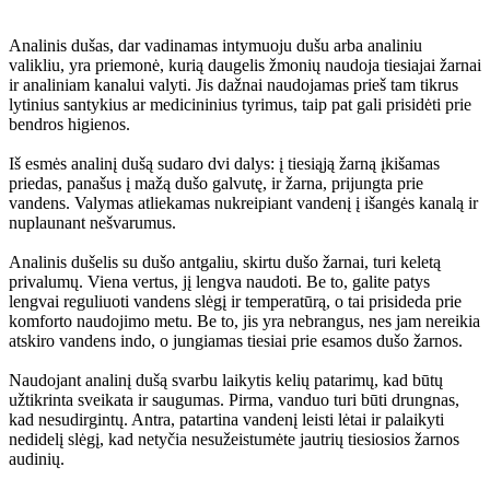
Analinis dušas, dar vadinamas intymuoju dušu arba analiniu
valikliu, yra priemonė, kurią daugelis žmonių naudoja tiesiajai žarnai
ir analiniam kanalui valyti. Jis dažnai naudojamas prieš tam tikrus
lytinius santykius ar medicininius tyrimus, taip pat gali prisidėti prie
bendros higienos.
Iš esmės analinį dušą sudaro dvi dalys: į tiesiąją žarną įkišamas
priedas, panašus į mažą dušo galvutę, ir žarna, prijungta prie
vandens. Valymas atliekamas nukreipiant vandenį į išangės kanalą ir
nuplaunant nešvarumus.
Analinis dušelis su dušo antgaliu, skirtu dušo žarnai, turi keletą
privalumų. Viena vertus, jį lengva naudoti. Be to, galite patys
lengvai reguliuoti vandens slėgį ir temperatūrą, o tai prisideda prie
komforto naudojimo metu. Be to, jis yra nebrangus, nes jam nereikia
atskiro vandens indo, o jungiamas tiesiai prie esamos dušo žarnos.
Naudojant analinį dušą svarbu laikytis kelių patarimų, kad būtų
užtikrinta sveikata ir saugumas. Pirma, vanduo turi būti drungnas,
kad nesudirgintų. Antra, patartina vandenį leisti lėtai ir palaikyti
nedidelį slėgį, kad netyčia nesužeistumėte jautrių tiesiosios žarnos
audinių.