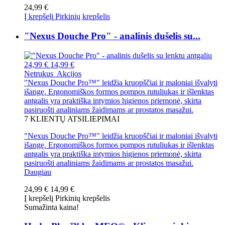
24,99 €
Į krepšelį
Pirkinių krepšelis
"Nexus Douche Pro" - analinis dušelis su...
24,99 €
14,99 €
Netrukus
Akcijos
"Nexus Douche Pro™" leidžia kruopščiai ir maloniai išvalyti
išangę. Ergonomiškos formos pompos rutuliukas ir išlenktas
antgalis yra praktiška intymios higienos priemonė, skirta
pasiruošti analiniams žaidimams ar prostatos masažui.
7
KLIENTŲ ATSILIEPIMAI
"Nexus Douche Pro™" leidžia kruopščiai ir maloniai išvalyti
išangę. Ergonomiškos formos pompos rutuliukas ir išlenktas
antgalis yra praktiška intymios higienos priemonė, skirta
pasiruošti analiniams žaidimams ar prostatos masažui.
Daugiau
24,99 €
14,99 €
Į krepšelį
Pirkinių krepšelis
Sumažinta kaina!