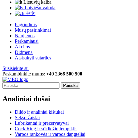
Lietuvių kalba
Latviešu valoda
中文
Pagrindinis
Mūsų pasirinkimai
Naujienos
Perkamiausi
Akcijos
Didmena
Atsisakyti sutarties
Susisiekite su
Paskambinkite mums:
+49 2366 500 500
Paieška
Analiniai dušai
Dildo ir analiniai kištukai
Sekso žaislai
Lubrikantai ir prezervatyvai
Cock Ring ir sėklidžių tempiklis
Varpos rankovės ir varpos dangteliai