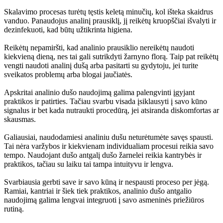
Skalavimo procesas turėtų tęstis keletą minučių, kol išteka skaidrus
vanduo. Panaudojus analinį prausiklį, jį reikėtų kruopščiai išvalyti ir
dezinfekuoti, kad būtų užtikrinta higiena.
Reikėtų nepamiršti, kad analinio prausiklio nereikėtų naudoti
kiekvieną dieną, nes tai gali sutrikdyti žarnyno florą. Taip pat reikėtų
vengti naudoti analinį dušą arba pasitarti su gydytoju, jei turite
sveikatos problemų arba blogai jaučiatės.
Apskritai analinio dušo naudojimą galima palengvinti įgyjant
praktikos ir patirties. Tačiau svarbu visada įsiklausyti į savo kūno
signalus ir bet kada nutraukti procedūrą, jei atsiranda diskomfortas ar
skausmas.
Galiausiai, naudodamiesi analiniu dušu neturėtumėte savęs spausti.
Tai nėra varžybos ir kiekvienam individualiam procesui reikia savo
tempo. Naudojant dušo antgalį dušo žarnelei reikia kantrybės ir
praktikos, tačiau su laiku tai tampa intuityvu ir lengva.
Svarbiausia gerbti save ir savo kūną ir nespausti proceso per jėgą.
Ramiai, kantriai ir šiek tiek praktikos, analinio dušo antgalio
naudojimą galima lengvai integruoti į savo asmeninės priežiūros
rutiną.