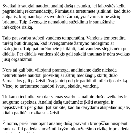
Sveikai ir saugiai naudoti analinį dušą nesunku, jei laikysitės kelių
pagrindinių rekomendacijų. Pirmiausia turėtumėte įsitikinti, kad dušo
antgalis, kurį naudojate savo dušo žarnai, yra švarus ir be aštrių
briaunų. Taip išvengsite nemalonių sužeidimų ir sumažinsite
infekcijos riziką.
Taip pat svarbu stebėti vandens temperatūrą. Vandens temperatūra
turėtų būti drungna, kad išvengtumėte žarnyno nudegimo ar
uždegimo. Taip pat turėtumėte įsitikinti, kad vandens slėgis nėra per
didelis. Per didelis vandens slėgis gali sukelti traumas ir nėra sveikas
jūsų organizmui.
Nors tai gali būti viliojanti pramoga, analiniame duše niekada
neturėtumėte naudoti ploviklių ar aštrių medžiagų, skirtų dušo
žarnai. Jos gali pažeisti jūsų jautrią odą ir padidinti infekcijos riziką.
Vietoj to turėtumėte naudoti švarų, skaidrų vandenį.
Tinkama technika yra dar vienas svarbus analinio dušo sveikatos ir
saugumo aspektas. Analinį dušą turėtumėte įkišti atsargiai ir
neįsiskverbti per giliai. Įsitikinkite, kad tai darydami atsipalaiduojate,
kitaip padidėja rizika susižeisti.
Žinoma, prieš naudojant analinę dušą pravartu kruopščiai nusiplauti
rankas. Tai padeda sumažinti kryžminio užteršimo riziką ir prisideda