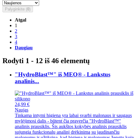
Palyginkite (
0
)
Atgal
1
2
3
4
Daugiau
Rodyti 1 - 12 iš 46 elementų
"HydroBlast™" iš MEO® - Lankstus
analinis...
24,99 €
Naujas
Tinkama intymi higiena yra labai svarbi malonaus ir saugaus
mylėjimosi dalis - būtent čia praverčia "HydroBlast™"
analinis prausiklis. Šis aukštos kokybės analinis prausiklis
sujungia funkcionalų analinį drėkinimą su jaudinančiu
malonumu ir užtikrina, kad higiena ir malonumas žengtų koja