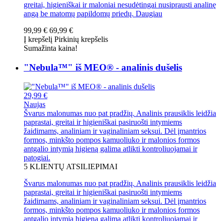
greitai, higieniškai ir maloniai nesudėtingai nusiprausti analinę
angą be matomų papildomų priedų.
Daugiau
99,99 €
69,99 €
Į krepšelį
Pirkinių krepšelis
Sumažinta kaina!
"Nebula™" iš MEO® - analinis dušelis
29,99 €
Naujas
Švarus malonumas nuo pat pradžių. Analinis prausiklis leidžia
paprastai, greitai ir higieniškai pasiruošti intymiems
žaidimams, analiniam ir vaginaliniam seksui. Dėl įmantrios
formos, minkšto pompos kamuoliuko ir malonios formos
antgalio intymią higieną galima atlikti kontroliuojamai ir
patogiai.
5
KLIENTŲ ATSILIEPIMAI
Švarus malonumas nuo pat pradžių. Analinis prausiklis leidžia
paprastai, greitai ir higieniškai pasiruošti intymiems
žaidimams, analiniam ir vaginaliniam seksui. Dėl įmantrios
formos, minkšto pompos kamuoliuko ir malonios formos
antgalio intymią higieną galima atlikti kontroliuojamai ir