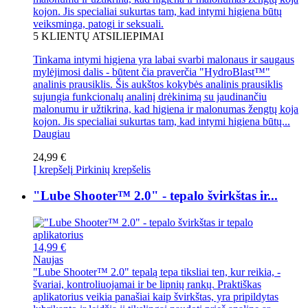
kojon. Jis specialiai sukurtas tam, kad intymi higiena būtų
veiksminga, patogi ir seksuali.
5
KLIENTŲ ATSILIEPIMAI
Tinkama intymi higiena yra labai svarbi malonaus ir saugaus
mylėjimosi dalis - būtent čia praverčia "HydroBlast™"
analinis prausiklis. Šis aukštos kokybės analinis prausiklis
sujungia funkcionalų analinį drėkinimą su jaudinančiu
malonumu ir užtikrina, kad higiena ir malonumas žengtų koja
kojon. Jis specialiai sukurtas tam, kad intymi higiena būtų...
Daugiau
24,99 €
Į krepšelį
Pirkinių krepšelis
"Lube Shooter™ 2.0" - tepalo švirkštas ir...
14,99 €
Naujas
"Lube Shooter™ 2.0" tepalą tepa tiksliai ten, kur reikia, -
švariai, kontroliuojamai ir be lipnių rankų. Praktiškas
aplikatorius veikia panašiai kaip švirkštas, yra pripildytas