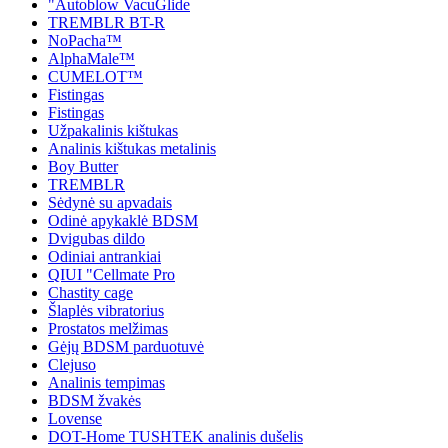
"Autoblow VacuGlide
TREMBLR BT-R
NoPacha™
AlphaMale™
CUMELOT™
Fistingas
Fistingas
Užpakalinis kištukas
Analinis kištukas metalinis
Boy Butter
TREMBLR
Sėdynė su apvadais
Odinė apykaklė BDSM
Dvigubas dildo
Odiniai antrankiai
QIUI "Cellmate Pro
Chastity cage
Šlaplės vibratorius
Prostatos melžimas
Gėjų BDSM parduotuvė
Clejuso
Analinis tempimas
BDSM žvakės
Lovense
DOT-Home TUSHTEK analinis dušelis