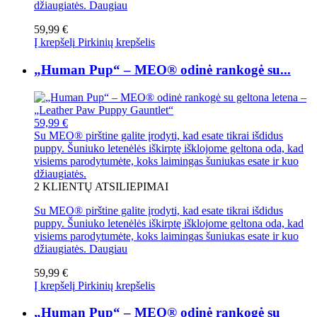
džiaugiatės.
Daugiau
59,99 €
Į krepšelį
Pirkinių krepšelis
„Human Pup“ – MEO® odinė rankogė su...
59,99 €
Su MEO® pirštine galite įrodyti, kad esate tikrai išdidus
puppy. Šuniuko letenėlės iškirptę išklojome geltona oda, kad
visiems parodytumėte, koks laimingas šuniukas esate ir kuo
džiaugiatės.
2
KLIENTŲ ATSILIEPIMAI
Su MEO® pirštine galite įrodyti, kad esate tikrai išdidus
puppy. Šuniuko letenėlės iškirptę išklojome geltona oda, kad
visiems parodytumėte, koks laimingas šuniukas esate ir kuo
džiaugiatės.
Daugiau
59,99 €
Į krepšelį
Pirkinių krepšelis
„Human Pup“ – MEO® odinė rankogė su