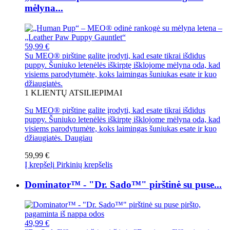
mėlyna...
59,99 €
Su MEO® pirštine galite įrodyti, kad esate tikrai išdidus
puppy. Šuniuko letenėlės iškirptę išklojome mėlyna oda, kad
visiems parodytumėte, koks laimingas šuniukas esate ir kuo
džiaugiatės.
1
KLIENTŲ ATSILIEPIMAI
Su MEO® pirštine galite įrodyti, kad esate tikrai išdidus
puppy. Šuniuko letenėlės iškirptę išklojome mėlyna oda, kad
visiems parodytumėte, koks laimingas šuniukas esate ir kuo
džiaugiatės.
Daugiau
59,99 €
Į krepšelį
Pirkinių krepšelis
Dominator™ - "Dr. Sado™" pirštinė su puse...
49,99 €