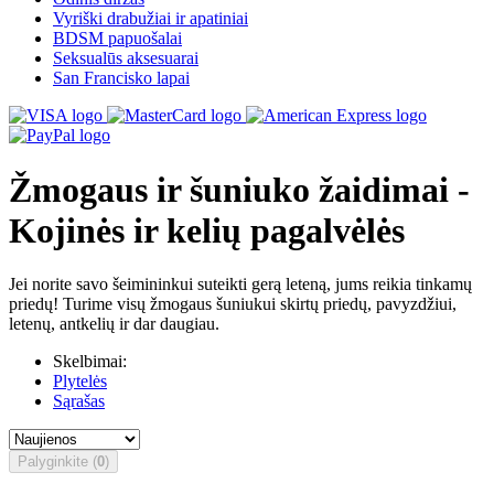
Vyriški drabužiai ir apatiniai
BDSM papuošalai
Seksualūs aksesuarai
San Francisko lapai
Žmogaus ir šuniuko žaidimai -
Kojinės ir kelių pagalvėlės
Jei norite savo šeimininkui suteikti gerą leteną, jums reikia tinkamų
priedų! Turime visų žmogaus šuniukui skirtų priedų, pavyzdžiui,
letenų, antkelių ir dar daugiau.
Skelbimai:
Plytelės
Sąrašas
Palyginkite (
0
)