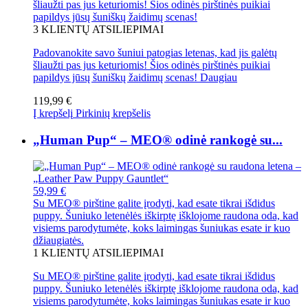
šliaužti pas jus keturiomis! Šios odinės pirštinės puikiai
papildys jūsų šuniškų žaidimų scenas!
3
KLIENTŲ ATSILIEPIMAI
Padovanokite savo šuniui patogias letenas, kad jis galėtų
šliaužti pas jus keturiomis! Šios odinės pirštinės puikiai
papildys jūsų šuniškų žaidimų scenas!
Daugiau
119,99 €
Į krepšelį
Pirkinių krepšelis
„Human Pup“ – MEO® odinė rankogė su...
59,99 €
Su MEO® pirštine galite įrodyti, kad esate tikrai išdidus
puppy. Šuniuko letenėlės iškirptę išklojome raudona oda, kad
visiems parodytumėte, koks laimingas šuniukas esate ir kuo
džiaugiatės.
1
KLIENTŲ ATSILIEPIMAI
Su MEO® pirštine galite įrodyti, kad esate tikrai išdidus
puppy. Šuniuko letenėlės iškirptę išklojome raudona oda, kad
visiems parodytumėte, koks laimingas šuniukas esate ir kuo