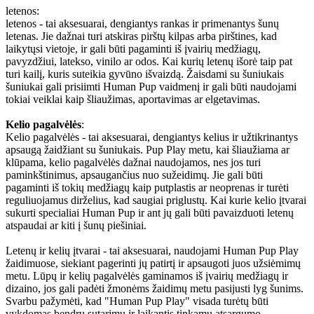
letenos:
letenos - tai aksesuarai, dengiantys rankas ir primenantys šunų
letenas. Jie dažnai turi atskiras pirštų kilpas arba pirštines, kad
laikytųsi vietoje, ir gali būti pagaminti iš įvairių medžiagų,
pavyzdžiui, latekso, vinilo ar odos. Kai kurių letenų išorė taip pat
turi kailį, kuris suteikia gyvūno išvaizdą. Žaisdami su šuniukais
šuniukai gali prisiimti Human Pup vaidmenį ir gali būti naudojami
tokiai veiklai kaip šliaužimas, aportavimas ar elgetavimas.
Kelio pagalvėlės
:
Kelio pagalvėlės - tai aksesuarai, dengiantys kelius ir užtikrinantys
apsaugą žaidžiant su šuniukais. Pup Play metu, kai šliaužiama ar
klūpama, kelio pagalvėlės dažnai naudojamos, nes jos turi
paminkštinimus, apsaugančius nuo sužeidimų. Jie gali būti
pagaminti iš tokių medžiagų kaip putplastis ar neoprenas ir turėti
reguliuojamus dirželius, kad saugiai priglustų. Kai kurie kelio įtvarai
sukurti specialiai Human Pup ir ant jų gali būti pavaizduoti letenų
atspaudai ar kiti į šunų piešiniai.
Letenų ir kelių įtvarai - tai aksesuarai, naudojami Human Pup Play
žaidimuose, siekiant pagerinti jų patirtį ir apsaugoti juos užsiėmimų
metu. Lūpų ir kelių pagalvėlės gaminamos iš įvairių medžiagų ir
dizaino, jos gali padėti žmonėms žaidimų metu pasijusti lyg šunims.
Svarbu pažymėti, kad "Human Pup Play" visada turėtų būti
vykdomas bendru sutarimu ir laikantis tinkamų atsargumo