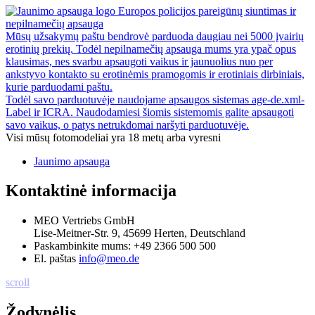
Europos policijos pareigūnų siuntimas ir
nepilnamečių apsauga
Mūsų užsakymų paštu bendrovė parduoda daugiau nei 5000 įvairių
erotinių prekių. Todėl nepilnamečių apsauga mums yra ypač opus
klausimas, nes svarbu apsaugoti vaikus ir jaunuolius nuo per
ankstyvo kontakto su erotinėmis pramogomis ir erotiniais dirbiniais,
kurie parduodami paštu.
Todėl savo parduotuvėje naudojame apsaugos sistemas age-de.xml-
Label ir ICRA. Naudodamiesi šiomis sistemomis galite apsaugoti
savo vaikus, o patys netrukdomai naršyti parduotuvėje.
Visi mūsų fotomodeliai yra 18 metų arba vyresni
Jaunimo apsauga
Kontaktinė informacija
MEO Vertriebs GmbH
Lise-Meitner-Str. 9, 45699 Herten, Deutschland
Paskambinkite mums:
+49 2366 500 500
El. paštas
info@meo.de
scroll
Žodynėlis