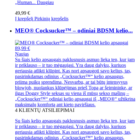
„Human...
Daugiau
49,99 €
Į krepšelį
Pirkinių krepšelis
MEO® Cocksucker™ – odiniai BDSM kelio...
89,99 €
Naujas
Su šiais kelio apsaugais paklusnusis asmuo lieka ten, kur jam
ir priklauso – ir tuo mėgaujasi. Yra daug dalykų, kuriuos
geriausia atlikti klūpint. Kas nori apsaugoti savo kelius, tas,
pasirinkdamas odinius „Cocksucker™“ kelio apsaugus,
priima puikų sprendimą. Nesvarbu, ar tai būtų intensyvus
blowjob, nuolankus klūpėjimas prieš Topą ar šeimininkę, ar
ilgas Doggy Style seksas su viena iš mūsų sekso mašinų –
„Cocksucker™“ odiniai kelio apsaugai iš „MEO®“ užtikrina
maksimalų komfortą ant kieto paviršiaus.
4
KLIENTŲ ATSILIEPIMAI
Su šiais kelio apsaugais paklusnusis asmuo lieka ten, kur jam
ir priklauso – ir tuo mėgaujasi. Yra daug dalykų, kuriuos
geriausia atlikti klūpint. Kas nori apsaugoti savo kelius, tas,
pasirinkdamas odinius „Cocksucker™“ kelio apsaugus,