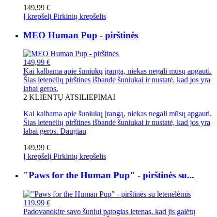
149,99 €
Į krepšelį
Pirkinių krepšelis
MEO Human Pup - pirštinės
149,99 €
Kai kalbama apie šuniukų įrangą, niekas negali mūsų apgauti.
Šias letenėlių pirštines išbandė šuniukai ir nustatė, kad jos yra
labai geros.
2
KLIENTŲ ATSILIEPIMAI
Kai kalbama apie šuniukų įrangą, niekas negali mūsų apgauti.
Šias letenėlių pirštines išbandė šuniukai ir nustatė, kad jos yra
labai geros.
Daugiau
149,99 €
Į krepšelį
Pirkinių krepšelis
"Paws for the Human Pup" - pirštinės su...
119,99 €
Padovanokite savo šuniui patogias letenas, kad jis galėtų