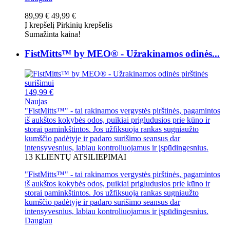
89,99 €
49,99 €
Į krepšelį
Pirkinių krepšelis
Sumažinta kaina!
FistMitts™ by MEO® - Užrakinamos odinės...
149,99 €
Naujas
"FistMitts™" - tai rakinamos vergystės pirštinės, pagamintos
iš aukštos kokybės odos, puikiai prigludusios prie kūno ir
storai paminkštintos. Jos užfiksuoja rankas sugniaužto
kumščio padėtyje ir padaro surišimo seansus dar
intensyvesnius, labiau kontroliuojamus ir įspūdingesnius.
13
KLIENTŲ ATSILIEPIMAI
"FistMitts™" - tai rakinamos vergystės pirštinės, pagamintos
iš aukštos kokybės odos, puikiai prigludusios prie kūno ir
storai paminkštintos. Jos užfiksuoja rankas sugniaužto
kumščio padėtyje ir padaro surišimo seansus dar
intensyvesnius, labiau kontroliuojamus ir įspūdingesnius.
Daugiau