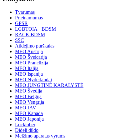
Tvarumas
Prieinamumas
GPSR
LGBTQIA+ BDSM
RACK BDSM
SSC
Atidėjimo purškalas
MEO Austrija
MEO Šveicarija
MEO Prancūzija
MEO Italija
MEO Ispanija
MEO Nyderlandai
MEO JUNGTINĖ KARALYSTĖ
MEO Švedija
MEO Belgija
MEO Vengrija
MEO JAV
MEO Kanada
MEO Japonija
Locktober
Dideli dildo
Melžimo aparatas vyrams