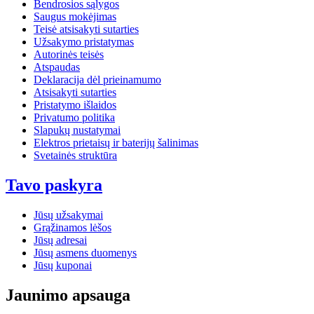
Bendrosios sąlygos
Saugus mokėjimas
Teisė atsisakyti sutarties
Užsakymo pristatymas
Autorinės teisės
Atspaudas
Deklaracija dėl prieinamumo
Atsisakyti sutarties
Pristatymo išlaidos
Privatumo politika
Slapukų nustatymai
Elektros prietaisų ir baterijų šalinimas
Svetainės struktūra
Tavo paskyra
Jūsų užsakymai
Grąžinamos lėšos
Jūsų adresai
Jūsų asmens duomenys
Jūsų kuponai
Jaunimo apsauga