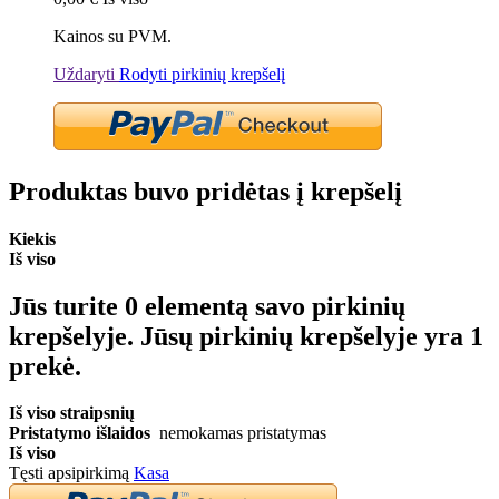
Kainos su PVM.
Uždaryti
Rodyti pirkinių krepšelį
Produktas buvo pridėtas į krepšelį
Kiekis
Iš viso
Jūs turite
0
elementą savo pirkinių
krepšelyje.
Jūsų pirkinių krepšelyje yra 1
prekė.
Iš viso straipsnių
Pristatymo išlaidos
nemokamas pristatymas
Iš viso
Tęsti apsipirkimą
Kasa