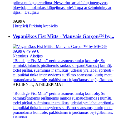
priima puikų sprendimą. Nesvarbu, ar tai būtų intensyvus
blowjob, nuolankus klūpėjimas prieš Topą ar šeimininkę, ar
ilgas...
Daugiau
89,99 €
Į krepšelį
Pirkinių krepšelis
Veganiškos Fist Mitts - Mauvais Garçon™ by...
89,99 €
49,99 €
Netrukus
Akcijos
"Bondage Fist Mitts" perima asmens rankų kontrolę. Su
paminkštintomis pirštinėmis rankos suspaudžiamos į kumštį,
todėl pirštai, suėmimas ir smulkūs judesiai yra labai apriboti -
tai puikiai tinka intensyviems surišimo seansams, kurių metu
prarandama kontrolė, paklūstama ir jaučiamas bejėgiškumas.
9
KLIENTŲ ATSILIEPIMAI
"Bondage Fist Mitts" perima asmens rankų kontrolę. Su
paminkštintomis pirštinėmis rankos suspaudžiamos į kumštį,
todėl pirštai, suėmimas ir smulkūs judesiai yra labai apriboti -
tai puikiai tinka intensyviems surišimo seansams, kurių metu
prarandama kontrolė, paklūstama ir jaučiamas bejėgiškumas.
Daugiau