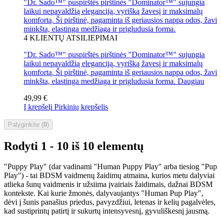
"Dr. Sado™" puspirštės pirštinės "Dominator™" sujungia
laikui nepavaldžią eleganciją, vyrišką žavesį ir maksimalų
komfortą. Ši pirštinė, pagaminta iš geriausios nappa odos, žavi
minkšta, elastinga medžiaga ir prigludusia forma.
4
KLIENTŲ ATSILIEPIMAI
"Dr. Sado™" puspirštės pirštinės "Dominator™" sujungia
laikui nepavaldžią eleganciją, vyrišką žavesį ir maksimalų
komfortą. Ši pirštinė, pagaminta iš geriausios nappa odos, žavi
minkšta, elastinga medžiaga ir prigludusia forma.
Daugiau
49,99 €
Į krepšelį
Pirkinių krepšelis
Palyginkite (
0
)
Rodyti 1 - 10 iš 10 elementų
"Puppy Play" (dar vadinami "Human Puppy Play" arba tiesiog "Pup
Play") - tai BDSM vaidmenų žaidimų atmaina, kurios metu dalyviai
atlieka šunų vaidmenis ir užsiima įvairiais žaidimais, dažnai BDSM
kontekste. Kai kurie žmonės, dalyvaujantys "Human Pup Play",
dėvi į šunis panašius priedus, pavyzdžiui, letenas ir kelių pagalvėles,
kad sustiprintų patirtį ir sukurtų intensyvesnį, gyvuliškesnį jausmą.