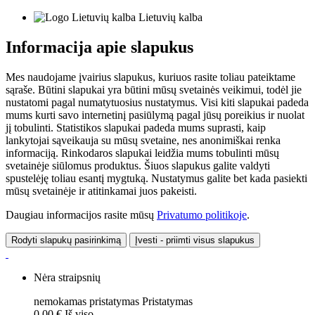
Lietuvių kalba
Informacija apie slapukus
Mes naudojame įvairius slapukus, kuriuos rasite toliau pateiktame
sąraše. Būtini slapukai yra būtini mūsų svetainės veikimui, todėl jie
nustatomi pagal numatytuosius nustatymus. Visi kiti slapukai padeda
mums kurti savo internetinį pasiūlymą pagal jūsų poreikius ir nuolat
jį tobulinti. Statistikos slapukai padeda mums suprasti, kaip
lankytojai sąveikauja su mūsų svetaine, nes anonimiškai renka
informaciją. Rinkodaros slapukai leidžia mums tobulinti mūsų
svetainėje siūlomus produktus. Šiuos slapukus galite valdyti
spustelėję toliau esantį mygtuką. Nustatymus galite bet kada pasiekti
mūsų svetainėje ir atitinkamai juos pakeisti.
Daugiau informacijos rasite mūsų
Privatumo politikoje
.
Rodyti slapukų pasirinkimą
Įvesti - priimti visus slapukus
Nėra straipsnių
nemokamas pristatymas
Pristatymas
0,00 €
Iš viso