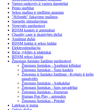
Varpos rankovės ir varpos dangteliai
Penio siurbliai
Sekso mašina ir melžimo aparatas
"HiSmith" šukavimo mašinos
Spenelių stimuliavimas
Vergystės parduotuvė
BDSM kaukės ir antsnukiai
Chastity cage ir skaistybės diržai
Analiniai dušai
BDSM baldai ir sekso baldai
Elektrostimuliacija
Bičai, rykštės ir plaktukai
BDSM sekso žaislai
Žmogaus šuniukų žaidimų parduotuvė
Žmogaus šuniukas - Analiniai kištukai
Žmogaus šuniukas - Šuns kaukės
Žmogaus ir šuniuko žaidimai - Kojinės ir kelių
pagalvėlės
Žmogaus šuniukas - Antkakliai
Žmogaus šuniukas - šuns pavadėliai
Žmogaus šuniukas - Harnesse
Human Pup Play - antsnukis
Žmogaus šuniukas - Priedai
Lateksas ir guma
Odinis diržas