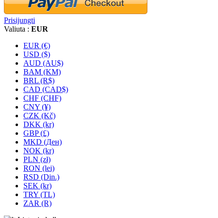
Prisijungti
Valiuta :
EUR
EUR (€)
USD ($)
AUD (AU$)
BAM (KM)
BRL (R$)
CAD (CAD$)
CHF (CHF)
CNY (¥)
CZK (Kč)
DKK (kr)
GBP (£)
MKD (Ден)
NOK (kr)
PLN (zł)
RON (lei)
RSD (Din.)
SEK (kr)
TRY (TL)
ZAR (R)