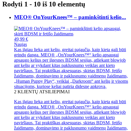
Rodyti 1 - 10 iš 10 elementų
MEO® OnYourKnees™ – paminkštinti kelio...
49,99 €
Naujas
Kas ilgiau lieka ant kelių, greitai pajaučia, kaip kieta gali būti
grindų danga. MEO® „OnYourKnees™“ kelio apsaugai
apsaugo kelius per ilgesnes BDSM sesijas, atliekant blowjob
ant kelių ar vykdant kitas paklusnumo veiklas ant kieto
paviršiaus. Tai praktiškas aksesuaras, skirtas BDSM, fetišo
žaidimams, dominavimo ir paklusnumo vaidmenų žaidimams,
„Human Puppy Play“, veiklai „Darkroom“ ant kelių ir visoms
situacijoms, kuriose keliai patiria didesnę apkrovą.
2
KLIENTŲ ATSILIEPIMAI
Kas ilgiau lieka ant kelių, greitai pajaučia, kaip kieta gali būti
grindų danga. MEO® „OnYourKnees™“ kelio apsaugai
apsaugo kelius per ilgesnes BDSM sesijas, atliekant blowjob
ant kelių ar vykdant kitas paklusnumo veiklas ant kieto
paviršiaus. Tai praktiškas aksesuaras, skirtas BDSM, fetišo
žaidimams, dominavimo ir paklusnumo vaidmenų žaidimams,