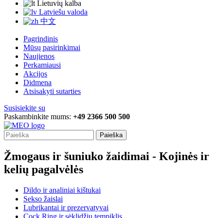
Lietuvių kalba
Latviešu valoda
中文
Pagrindinis
Mūsų pasirinkimai
Naujienos
Perkamiausi
Akcijos
Didmena
Atsisakyti sutarties
Susisiekite su
Paskambinkite mums:
+49 2366 500 500
Paieška
Žmogaus ir šuniuko žaidimai - Kojinės ir
kelių pagalvėlės
Dildo ir analiniai kištukai
Sekso žaislai
Lubrikantai ir prezervatyvai
Cock Ring ir sėklidžių tempiklis