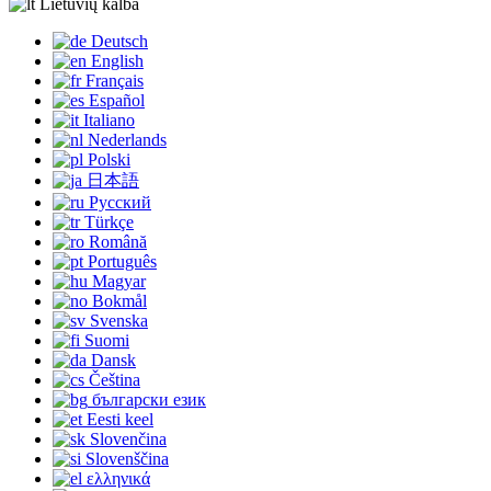
Lietuvių kalba
Deutsch
English
Français
Español
Italiano
Nederlands
Polski
日本語
Русский
Türkçe
Română
Português
Magyar
Bokmål
Svenska
Suomi
Dansk
Čeština
български език
Eesti keel
Slovenčina
Slovenščina
ελληνικά