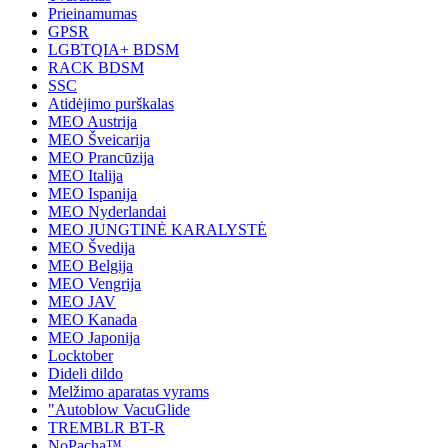
Prieinamumas
GPSR
LGBTQIA+ BDSM
RACK BDSM
SSC
Atidėjimo purškalas
MEO Austrija
MEO Šveicarija
MEO Prancūzija
MEO Italija
MEO Ispanija
MEO Nyderlandai
MEO JUNGTINĖ KARALYSTĖ
MEO Švedija
MEO Belgija
MEO Vengrija
MEO JAV
MEO Kanada
MEO Japonija
Locktober
Dideli dildo
Melžimo aparatas vyrams
"Autoblow VacuGlide
TREMBLR BT-R
NoPacha™