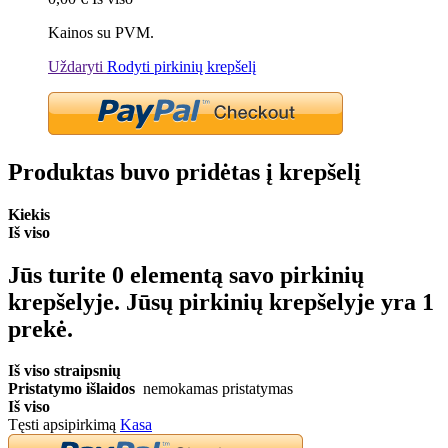
Kainos su PVM.
Uždaryti
Rodyti pirkinių krepšelį
Produktas buvo pridėtas į krepšelį
Kiekis
Iš viso
Jūs turite
0
elementą savo pirkinių
krepšelyje.
Jūsų pirkinių krepšelyje yra 1
prekė.
Iš viso straipsnių
Pristatymo išlaidos
nemokamas pristatymas
Iš viso
Tęsti apsipirkimą
Kasa