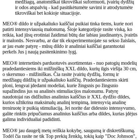
medžiagų, anatomiškai tikroviškai suformuoti, įvairių dydžių
ir odos atspalvių - kad pasitikėtumėte savimi ir atrodytumėte
tikroviškai bet kokioje situacijoje.
MEO® dildo ir užpakaliuko kaiščiai puikiai tinka tiems, kurie nori
patirti intensyviausią malonumą. Šioje kategorijoje rasite viską, ko
reikia, kad jūsų erotiniai žaidimai būtų dar labiau jaudinantys, įvairūs
ir malonūs. Nesvarbu, ar dar tik eksperimentuojate su sekso žaislais,
ar jau esate patyrę - mūsų dildo ir analiniai kaiščiai garantuotai
perkels Jus į naują pasitenkinimo lygį.
MEO® internetinės parduotuvės asortimentas - nuo patogių modelių
pradedantiesiems iki milžiniškų XXL dildo, kurių ilgis viršija 30 cm,
o skersmuo - milžiniškas. Čia rasite įvairių dydžių, formų ir
medžiagų dildžių ir užpakaliuko kaiščių. Pradedantiesiems skirti
ploni, lengvai įdedami modeliai, kurie žingsnis po žingsnio
supažindins jus su analinės stimuliacijos malonumu. Patyrę
naudotojai ras didžiulius analinius kaiščius ir XXL dydžio dildes,
kurios užtikrina maksimalų analinį tempimą, intensyvią analinę
treniruotę ir puikią stimuliaciją. Jei norite dar didesnio intensyvumo,
galite rinktis pripučiamus analinius kaiščius arba dildes, kurias įdėjus
galima individualiai padidinti.
MEO® jau daugelį metų reiškia kokybę, saugumą ir diskretiškumą.
Todėl čia rasite ne tik Top prekių ženklų, tokių kaip "Doc Johnson",