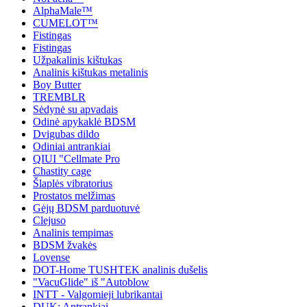
AlphaMale™
CUMELOT™
Fistingas
Fistingas
Užpakalinis kištukas
Analinis kištukas metalinis
Boy Butter
TREMBLR
Sėdynė su apvadais
Odinė apykaklė BDSM
Dvigubas dildo
Odiniai antrankiai
QIUI "Cellmate Pro
Chastity cage
Šlaplės vibratorius
Prostatos melžimas
Gėjų BDSM parduotuvė
Clejuso
Analinis tempimas
BDSM žvakės
Lovense
DOT-Home TUSHTEK analinis dušelis
"VacuGlide" iš "Autoblow
INTT - Valgomieji lubrikantai
DUK: Antrankiai