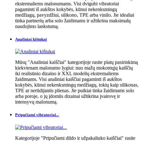
ekstremaliems malonumams. Visi dvigubi vibratoriai
pagaminti iš aukštos kokybės, kūnui nekenksmingų
medžiagų, pavyzdžiui, silikono, TPE arba vinilo. Jie idealiai
tinka partnerių arba solo žaidimams ir užtikrina maksimalų
naudojimo lankstumą.
Analiniai kištukai
Mūsų "Analiniai kaiščiai" kategorijoje rasite platų pasirinkimą
kiekvienam malonumo lygiui: nuo mažų mokomųjų kaiščių
iki realistinio dizaino ir XXL modelių ekstremaliems
žaidimams. Visi analiniai kaiščiai pagaminti iš aukštos
kokybės, kūnui nekenksmingų medžiagų, tokių kaip silikonas,
TPE ar nerūdijantis plienas. Jie puikiai tinka žaidimams solo
arba poroje, o jų įdomūs dizainai užtikrina įvairovę ir
intensyvų malonumą.
Pripučiami vibratoriai...
Kategorijoje "Pripučiami dildo ir užpakaliuko kaiščiai" rasite