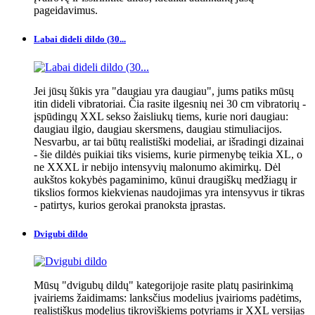
pageidavimus.
Labai dideli dildo (30...
Jei jūsų šūkis yra "daugiau yra daugiau", jums patiks mūsų
itin dideli vibratoriai. Čia rasite ilgesnių nei 30 cm vibratorių -
įspūdingų XXL sekso žaisliukų tiems, kurie nori daugiau:
daugiau ilgio, daugiau skersmens, daugiau stimuliacijos.
Nesvarbu, ar tai būtų realistiški modeliai, ar išradingi dizainai
- šie dildės puikiai tiks visiems, kurie pirmenybę teikia XL, o
ne XXXL ir nebijo intensyvių malonumo akimirkų. Dėl
aukštos kokybės pagaminimo, kūnui draugiškų medžiagų ir
tikslios formos kiekvienas naudojimas yra intensyvus ir tikras
- patirtys, kurios gerokai pranoksta įprastas.
Dvigubi dildo
Mūsų "dvigubų dildų" kategorijoje rasite platų pasirinkimą
įvairiems žaidimams: lanksčius modelius įvairioms padėtims,
realistiškus modelius tikroviškiems potyriams ir XXL versijas