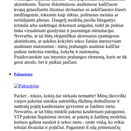
akimirkoms. Šiuose išskirtiniuose analiniuose kaiščiuose
kvapą gniaužiantis dizainas derinamas su aukščiausios klasės
medžiagomis, tokiomis kaip stiklas, poliruotas metalas ar
nerūdijantis plienas. Daugelį modelių puošia blizgantys
kristalai arba sudėtingai dekoruoti antgaliai, todėl jie puikiai
tinka vizualiniam gundymui ir jausmingai stimuliacijai.
Nesvarbu, ar tai būtų elegantiškas aksesuaras ypatingoms
akimirkoms, ar aukštos kokybės sekso žaislas intensyviam
analiniam malonumui - mūsų prabangūs analiniai kaiščiai
puikiai suderina estetiką, kokybę ir malonumą.
Pasidovanokite sau intymios prabangos elementą, kuris ne tik
gerai atrodo, bet ir puikiai jaučiasi.
Pakuotojas
Packer - tokios, kokių dar niekada nematėte! Mūsų tikroviški
varpos pakeriai suteikia autentišką iškilimą drabužiuose ir
natūralų pojūtį kasdieniame gyvenime ar žaidimo metu.
Nesvarbu, ar tai būtų minkšti paketai kasdieniam patogumui,
STP paketai šlapinimui stovint, ar paketų ir žaidimų modeliai,
kuriuos galima naudoti ir sekso metu - rasite viską, ko reikia
tobulai išvaizdai ir pojūčiui. Pagaminti iš odą primenančių