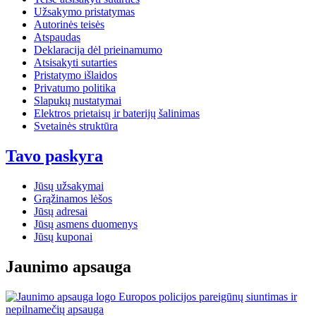
Užsakymo pristatymas
Autorinės teisės
Atspaudas
Deklaracija dėl prieinamumo
Atsisakyti sutarties
Pristatymo išlaidos
Privatumo politika
Slapukų nustatymai
Elektros prietaisų ir baterijų šalinimas
Svetainės struktūra
Tavo paskyra
Jūsų užsakymai
Grąžinamos lėšos
Jūsų adresai
Jūsų asmens duomenys
Jūsų kuponai
Jaunimo apsauga
Europos policijos pareigūnų siuntimas ir
nepilnamečių apsauga