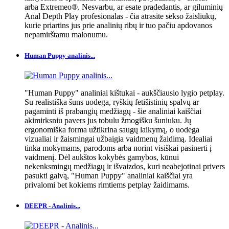
arba Extremeo®. Nesvarbu, ar esate pradedantis, ar giluminių
Anal Depth Play profesionalas - čia atrasite sekso žaisliukų,
kurie priartins jus prie analinių ribų ir tuo pačiu apdovanos
nepamirštamu malonumu.
Human Puppy analinis...
"Human Puppy" analiniai kištukai - aukščiausio lygio petplay.
Su realistiška šuns uodega, ryškių fetišistinių spalvų ar
pagaminti iš prabangių medžiagų - šie analiniai kaiščiai
akimirksniu pavers jus tobulu žmogišku šuniuku. Jų
ergonomiška forma užtikrina saugų laikymą, o uodega
vizualiai ir žaismingai užbaigia vaidmenų žaidimą. Idealiai
tinka mokymams, parodoms arba norint visiškai pasinerti į
vaidmenį. Dėl aukštos kokybės gamybos, kūnui
nekenksmingų medžiagų ir išvaizdos, kuri neabejotinai privers
pasukti galvą, "Human Puppy" analiniai kaiščiai yra
privalomi bet kokiems rimtiems petplay žaidimams.
DEEPR - Analinis...