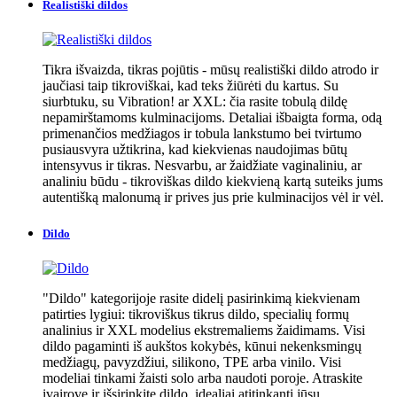
Realistiški dildos
Tikra išvaizda, tikras pojūtis - mūsų realistiški dildo atrodo ir
jaučiasi taip tikroviškai, kad teks žiūrėti du kartus. Su
siurbtuku, su Vibration! ar XXL: čia rasite tobulą dildę
nepamirštamoms kulminacijoms. Detaliai išbaigta forma, odą
primenančios medžiagos ir tobula lankstumo bei tvirtumo
pusiausvyra užtikrina, kad kiekvienas naudojimas būtų
intensyvus ir tikras. Nesvarbu, ar žaidžiate vaginaliniu, ar
analiniu būdu - tikroviškas dildo kiekvieną kartą suteiks jums
autentišką malonumą ir prives jus prie kulminacijos vėl ir vėl.
Dildo
"Dildo" kategorijoje rasite didelį pasirinkimą kiekvienam
patirties lygiui: tikroviškus tikrus dildo, specialių formų
analinius ir XXL modelius ekstremaliems žaidimams. Visi
dildo pagaminti iš aukštos kokybės, kūnui nekenksmingų
medžiagų, pavyzdžiui, silikono, TPE arba vinilo. Visi
modeliai tinkami žaisti solo arba naudoti poroje. Atraskite
įvairovę ir išsirinkite dildo, idealiai atitinkantį jūsų