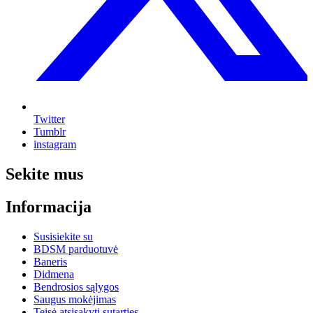
Twitter
Tumblr
instagram
Sekite mus
Informacija
Susisiekite su
BDSM parduotuvė
Baneris
Didmena
Bendrosios sąlygos
Saugus mokėjimas
Teisė atsisakyti sutarties