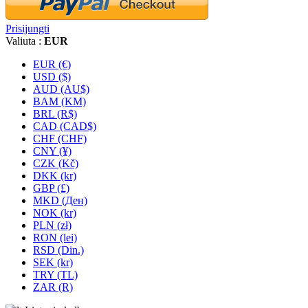
Prisijungti
Valiuta :
EUR
EUR (€)
USD ($)
AUD (AU$)
BAM (KM)
BRL (R$)
CAD (CAD$)
CHF (CHF)
CNY (¥)
CZK (Kč)
DKK (kr)
GBP (£)
MKD (Ден)
NOK (kr)
PLN (zł)
RON (lei)
RSD (Din.)
SEK (kr)
TRY (TL)
ZAR (R)