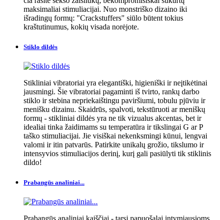
čia rasite sekso žaisliukų, bekompromisiškai sukurtų
maksimaliai stimuliacijai. Nuo monstriško dizaino iki
išradingų formų: "Crackstuffers" siūlo būtent tokius
kraštutinumus, kokių visada norėjote.
Stiklo dildės
Stikliniai vibratoriai yra elegantiški, higieniški ir neįtikėtinai
jausmingi. Šie vibratoriai pagaminti iš tvirto, rankų darbo
stiklo ir stebina nepriekaištingu paviršiumi, tobulu pjūviu ir
menišku dizainu. Skaidrūs, spalvoti, tekstūruoti ar meniškų
formų - stikliniai dildės yra ne tik vizualus akcentas, bet ir
idealiai tinka žaidimams su temperatūra ir tikslingai G ar P
taško stimuliacijai. Jie visiškai nekenksmingi kūnui, lengvai
valomi ir itin patvarūs. Patirkite unikalų grožio, tikslumo ir
intensyvios stimuliacijos derinį, kurį gali pasiūlyti tik stiklinis
dildo!
Prabangūs analiniai...
Prabangūs analiniai kaiščiai - tarsi papuošalai intymiausioms