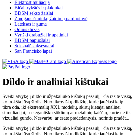
Elektrostimuliacija
Bičai, rykštės ir plaktukai
BDSM sekso žaislai
Žmogaus šuniukų žaidimų parduotuvė
Lateksas ir guma
Odinis diržas
Vyriški drabužiai ir apatiniai
BDSM papuošalai
Seksualūs aksesuarai
San Francisko lapai
Dildo ir analiniai kištukai
Sveiki atvykę į dildo ir užpakaliuko kištukų pasaulį - čia rasite viską,
ko trokšta jūsų širdis. Nuo tikroviškų dildžių, kurie jaučiasi kaip
tikra oda, iki ekstremalių XXL modelių, skirtų kietajai analinei
stimuliacijai, ir elegantiškų stiklinių ar metalinių kaiščių, kurie ne tik
vizualiai gundo. Nesvarbu, ar esate pradedantysis, norintis pradėt...
Sveiki atvykę į dildo ir užpakaliuko kištukų pasaulį - čia rasite viską,
ko trokšta jūsų širdis. Nuo tikroviškų dildžių, kurie jaučiasi kaip