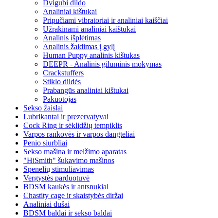
Dvigubi dildo
Analiniai kištukai
Pripučiami vibratoriai ir analiniai kaiščiai
Užrakinami analiniai kaištukai
Analinis išplėtimas
Analinis žaidimas į gylį
Human Puppy analinis kištukas
DEEPR - Analinis giluminis mokymas
Crackstuffers
Stiklo dildės
Prabangūs analiniai kištukai
Pakuotojas
Sekso žaislai
Lubrikantai ir prezervatyvai
Cock Ring ir sėklidžių tempiklis
Varpos rankovės ir varpos dangteliai
Penio siurbliai
Sekso mašina ir melžimo aparatas
"HiSmith" šukavimo mašinos
Spenelių stimuliavimas
Vergystės parduotuvė
BDSM kaukės ir antsnukiai
Chastity cage ir skaistybės diržai
Analiniai dušai
BDSM baldai ir sekso baldai