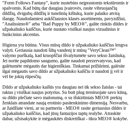
"Form Follows Fantasy", kurie nustebins neįprastomis tekstūromis ir
spalvomis. Kad būtų dar daugiau įvairovės, rasite vibruojančių
dildžių, dvigubų dildžių ir tunelinių kištukų, kurie palaiko atvirą
išangę. Naudodamiesi aukščiausios klasės asortimentu, pavyzdžiui,
"Analissimo®" arba "Bad Puppy by MEO®", galite rinktis dildes ir
užpakaliuko kaiščius, kurie nustato visiškai naujus vizualinius ir
funkcinius akcentus.
Higiena yra būtina. Visus mūsų dildo ir užpakaliuko kaiščius lengva
valyti. Geriausia naudoti šiltą vandenį ir mūsų "VeryClean™"
valymo purškalą, kad kruopščiai išvalytumėte savo sekso žaisliuką.
Jei norite papildomo saugumo, galite naudoti prezervatyvus, kad
galėtumėte mėgautis dar higieniškiau. Tinkamai prižiūrimi, galėsite
ilgai mėgautis savo dildo ar užpakaliuko kaiščiu ir naudoti jį vėl ir
vėl be jokių rūpesčių.
Dildo ar užpakaliuko kaištis yra daugiau nei tik sekso žaislas - tai
raktas į visiškai naujus potyrius. Su butt plug treniruojate savo kūną,
su dildo plečiate savo malonumą, o su išskirtiniais MEO® prekių
ženklais atrandate naują erotinio pasitenkinimo dimensiją. Nesvarbu,
ar žaidžiate vieni, ar su partneriu - MEO® rasite geriausius dildes ir
užpakaliuko kaiščius, kad jūsų fantazijos taptų realybe. Atraskite
dabar, užsisakykite ir mėgaukitės diskretiškai - tikra MEO® kokybe.