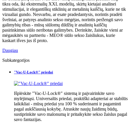
tikra oda, iki ekstremalių XXL modelių, skirtų kietajai analinei
stimuliacijai, ir elegantiškų stiklinių ar metalinių kaiščių, kurie ne tik
vizualiai gundo. Nesvarbu, ar esate pradedantysis, norintis pradėti
švelniai, ar patyręs analinio sekso mėgėjas, norintis peržengti savo
galimybių ribas - mūsų siūlomų dildžių ir analinių kaiščių
pasirinkimas siūlo neribotas galimybes. Derinkite, žaiskite vieni ar
mėgaukitės su partneriu - MEO® siūlo sekso žaisliukus, kurie
kaskart išves jus iš proto.
Daugiau
Subkategorijos
"Vac-U-Lock®" priedai
Išplėskite "Vac-U-Lock®" sistemą ir paįvairinkite savo
mylėjimąsi. Universalūs priedai, praktiški adapteriai ar stabilūs
laikikliai - mūsų priedai yra 100 % suderinami ir pagaminti
pagal aukščiausią kokybę. Atraskite naujų žaidimų būdų,
sustiprinkite savo malonumą ir pritaikykite sekso žaislus pagal
savo fantazijas.