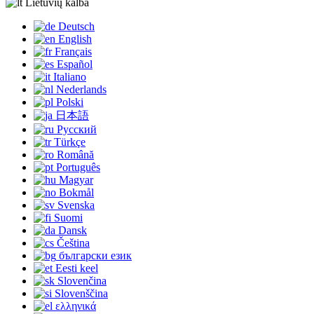
Lietuvių kalba
Deutsch
English
Français
Español
Italiano
Nederlands
Polski
日本語
Русский
Türkçe
Română
Português
Magyar
Bokmål
Svenska
Suomi
Dansk
Čeština
български език
Eesti keel
Slovenčina
Slovenščina
ελληνικά