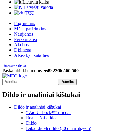
Lietuvių kalba
Latviešu valoda
中文
Pagrindinis
Mūsų pasirinkimai
Naujienos
Perkamiausi
Akcijos
Didmena
Atsisakyti sutarties
Susisiekite su
Paskambinkite mums:
+49 2366 500 500
Paieška
Dildo ir analiniai kištukai
Dildo ir analiniai kištukai
"Vac-U-Lock®" priedai
Realistiški dildos
Dildo
Labai dideli dildo (30 cm ir ilgesni)