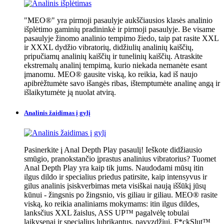
"MEO®" yra pirmoji pasaulyje aukščiausios klasės analinio
išplėtimo gaminių pradininkė ir pirmoji pasaulyje. Be visame
pasaulyje žinomo analinio tempimo žiedo, taip pat rasite XXL
ir XXXL dydžio vibratorių, didžiulių analinių kaiščių,
pripučiamų analinių kaiščių ir tunelinių kaiščių. Atraskite
ekstremalų analinį tempimą, kurio niekada nemanėte esant
įmanomu. MEO® gausite viską, ko reikia, kad iš naujo
apibrėžtumėte savo išangės ribas, ištemptumėte analinę angą ir
išlaikytumėte ją nuolat atvirą.
Analinis žaidimas į gylį
Pasinerkite į Anal Depth Play pasaulį! Ieškote didžiausio
smūgio, pranokstančio įprastus analinius vibratorius? Tuomet
Anal Depth Play yra kaip tik jums. Naudodami mūsų itin
ilgus dildo ir specialius priedus patirsite, kaip intensyvus ir
gilus analinis įsiskverbimas meta visiškai naują iššūkį jūsų
kūnui - žingsnis po žingsnio, vis giliau ir giliau. MEO® rasite
viską, ko reikia analiniams mokymams: itin ilgus dildes,
lanksčius XXL žaislus, ASS UP™ pagalvėlę tobulai
laikysenai ir specialius lubrikantus, pavyzdžiui, F*ckSlut™