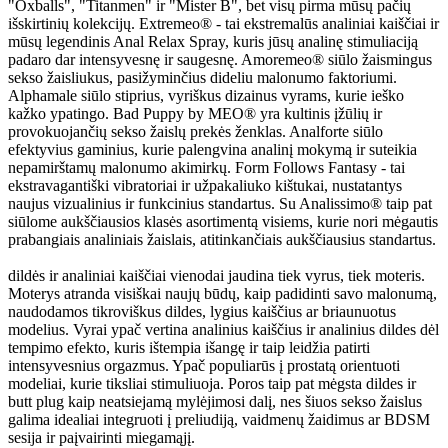
"Oxballs", "Titanmen" ir "Mister B", bet visų pirma mūsų pačių
išskirtinių kolekcijų. Extremeo® - tai ekstremalūs analiniai kaiščiai ir
mūsų legendinis Anal Relax Spray, kuris jūsų analinę stimuliaciją
padaro dar intensyvesnę ir saugesnę. Amoremeo® siūlo žaismingus
sekso žaisliukus, pasižyminčius dideliu malonumo faktoriumi.
Alphamale siūlo stiprius, vyriškus dizainus vyrams, kurie ieško
kažko ypatingo. Bad Puppy by MEO® yra kultinis įžūlių ir
provokuojančių sekso žaislų prekės ženklas. Analforte siūlo
efektyvius gaminius, kurie palengvina analinį mokymą ir suteikia
nepamirštamų malonumo akimirkų. Form Follows Fantasy - tai
ekstravagantiški vibratoriai ir užpakaliuko kištukai, nustatantys
naujus vizualinius ir funkcinius standartus. Su Analissimo® taip pat
siūlome aukščiausios klasės asortimentą visiems, kurie nori mėgautis
prabangiais analiniais žaislais, atitinkančiais aukščiausius standartus.
dildės ir analiniai kaiščiai vienodai jaudina tiek vyrus, tiek moteris.
Moterys atranda visiškai naujų būdų, kaip padidinti savo malonumą,
naudodamos tikroviškus dildes, lygius kaiščius ar briaunuotus
modelius. Vyrai ypač vertina analinius kaiščius ir analinius dildes dėl
tempimo efekto, kuris ištempia išangę ir taip leidžia patirti
intensyvesnius orgazmus. Ypač populiarūs į prostatą orientuoti
modeliai, kurie tiksliai stimuliuoja. Poros taip pat mėgsta dildes ir
butt plug kaip neatsiejamą mylėjimosi dalį, nes šiuos sekso žaislus
galima idealiai integruoti į preliudiją, vaidmenų žaidimus ar BDSM
sesija ir paįvairinti miegamąjį.