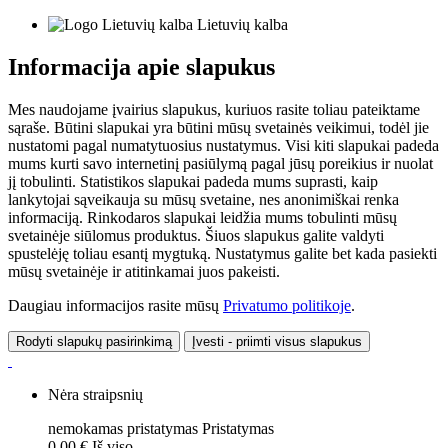
Lietuvių kalba
Informacija apie slapukus
Mes naudojame įvairius slapukus, kuriuos rasite toliau pateiktame
sąraše. Būtini slapukai yra būtini mūsų svetainės veikimui, todėl jie
nustatomi pagal numatytuosius nustatymus. Visi kiti slapukai padeda
mums kurti savo internetinį pasiūlymą pagal jūsų poreikius ir nuolat
jį tobulinti. Statistikos slapukai padeda mums suprasti, kaip
lankytojai sąveikauja su mūsų svetaine, nes anonimiškai renka
informaciją. Rinkodaros slapukai leidžia mums tobulinti mūsų
svetainėje siūlomus produktus. Šiuos slapukus galite valdyti
spustelėję toliau esantį mygtuką. Nustatymus galite bet kada pasiekti
mūsų svetainėje ir atitinkamai juos pakeisti.
Daugiau informacijos rasite mūsų
Privatumo politikoje
.
Rodyti slapukų pasirinkimą
Įvesti - priimti visus slapukus
Nėra straipsnių
nemokamas pristatymas
Pristatymas
0,00 €
Iš viso