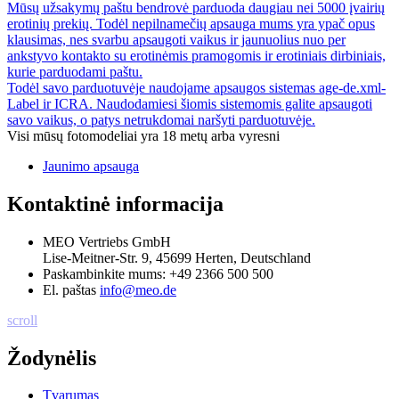
Mūsų užsakymų paštu bendrovė parduoda daugiau nei 5000 įvairių
erotinių prekių. Todėl nepilnamečių apsauga mums yra ypač opus
klausimas, nes svarbu apsaugoti vaikus ir jaunuolius nuo per
ankstyvo kontakto su erotinėmis pramogomis ir erotiniais dirbiniais,
kurie parduodami paštu.
Todėl savo parduotuvėje naudojame apsaugos sistemas age-de.xml-
Label ir ICRA. Naudodamiesi šiomis sistemomis galite apsaugoti
savo vaikus, o patys netrukdomai naršyti parduotuvėje.
Visi mūsų fotomodeliai yra 18 metų arba vyresni
Jaunimo apsauga
Kontaktinė informacija
MEO Vertriebs GmbH
Lise-Meitner-Str. 9, 45699 Herten, Deutschland
Paskambinkite mums:
+49 2366 500 500
El. paštas
info@meo.de
scroll
Žodynėlis
Tvarumas