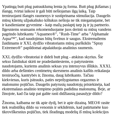
Ypatingą butt plug patrauklumą lemia jų forma. Butt plug įkišamas į
išangę, tvirtai laikosi ir gali būti nešiojamas ilgą laiką. Taip
treniruojami išangės raumenys ir sustiprinama stimuliacija. Daugelis
mūsų klientų užpakaliuko kištukus nešioja ne tik miegamajame, bet
ir kasdieniame gyvenime - kaip mažą paslaptį tarp jų ir jų partnerio.
Ilgesniems seansams rekomenduojame juos derinti su mūsų vandens
pagrindo lubrikantu "Aquameo®", "Rush-Time" arba "Alphamale
Aqua™", kad naudojimas būtų švelnus ir saugus. Ekstremaliems
žaidimams ir XXL dydžio vibratoriams mūsų purškiklis "Spray
Extremeo®" papildomai atpalaiduoja analinius raumenis.
XXL dydžio vibratoriai ir dideli butt plug - atskiras skyrius. Šie
sekso žaisliukai skirti ne pradedantiesiems, o patyrusiems
naudotojams, kuriems analinis seksas yra intensyvus iššūkis. XXXL
dildo arba dešimties centimetrų skersmens analinis kaištis reikalauja
treniruočių, kantrybės ir, žinoma, daug lubrikanto. Tačiau
kiekvienas, kuris įsitrauks, patirs neprilygstamus orgazmus ir
malonumo pojūčius. Daugelis patyrusių naudotojų prisiekinėja, kad
ekstremalaus analinio tempimo pojūtis padidina malonumą. Beje, ar
žinojote, kad čia taip pat galite rasti didžiausią pasaulyje dildo?
Žinoma, kalbama ne tik apie dydį, bet ir apie dizainą. MEO® rasite
tiek realistiškų dildo su venomis ir sėklidėmis, kad patirtumėte kuo
tikroviškesnius pojūčius, tiek išradingų modelių iš mūsų kolekcijos