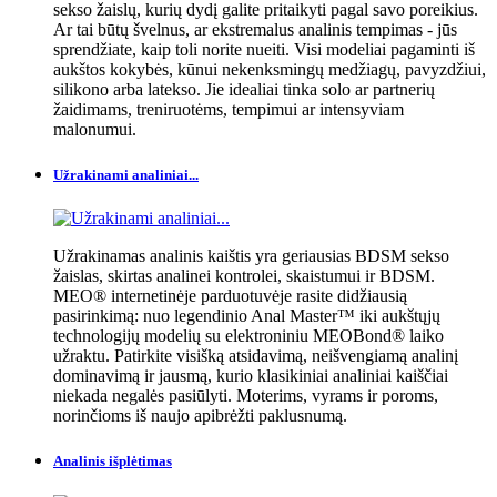
sekso žaislų, kurių dydį galite pritaikyti pagal savo poreikius.
Ar tai būtų švelnus, ar ekstremalus analinis tempimas - jūs
sprendžiate, kaip toli norite nueiti. Visi modeliai pagaminti iš
aukštos kokybės, kūnui nekenksmingų medžiagų, pavyzdžiui,
silikono arba latekso. Jie idealiai tinka solo ar partnerių
žaidimams, treniruotėms, tempimui ar intensyviam
malonumui.
Užrakinami analiniai...
Užrakinamas analinis kaištis yra geriausias BDSM sekso
žaislas, skirtas analinei kontrolei, skaistumui ir BDSM.
MEO® internetinėje parduotuvėje rasite didžiausią
pasirinkimą: nuo legendinio Anal Master™ iki aukštųjų
technologijų modelių su elektroniniu MEOBond® laiko
užraktu. Patirkite visišką atsidavimą, neišvengiamą analinį
dominavimą ir jausmą, kurio klasikiniai analiniai kaiščiai
niekada negalės pasiūlyti. Moterims, vyrams ir poroms,
norinčioms iš naujo apibrėžti paklusnumą.
Analinis išplėtimas