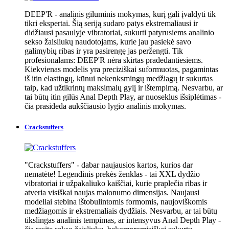
DEEP'R - analinis giluminis mokymas, kurį gali įvaldyti tik
tikri ekspertai. Šią seriją sudaro patys ekstremaliausi ir
didžiausi pasaulyje vibratoriai, sukurti patyrusiems analinio
sekso žaisliukų naudotojams, kurie jau pasiekė savo
galimybių ribas ir yra pasirengę jas peržengti. Tik
profesionalams: DEEP'R nėra skirtas pradedantiesiems.
Kiekvienas modelis yra preciziškai suformuotas, pagamintas
iš itin elastingų, kūnui nekenksmingų medžiagų ir sukurtas
taip, kad užtikrintų maksimalų gylį ir ištempimą. Nesvarbu, ar
tai būtų itin gilūs Anal Depth Play, ar nuoseklus išsiplėtimas -
čia prasideda aukščiausio lygio analinis mokymas.
Crackstuffers
"Crackstuffers" - dabar naujausios kartos, kurios dar
nematėte! Legendinis prekės ženklas - tai XXL dydžio
vibratoriai ir užpakaliuko kaiščiai, kurie praplečia ribas ir
atveria visiškai naujas malonumo dimensijas. Naujausi
modeliai stebina ištobulintomis formomis, naujoviškomis
medžiagomis ir ekstremaliais dydžiais. Nesvarbu, ar tai būtų
tikslingas analinis tempimas, ar intensyvus Anal Depth Play -